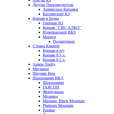
Арегак КЗ
Другие Производители
Армянские Коньяки
Кизлярский КЗ
Коньяк в Бочке
Гиневан ВЗ
Коньяк "СИС АЛКО"
Иджеванский ВКЗ
Мараси
Подарочные
Страна Камней
Коньяк в п/у
Коньяк 0,5 л.
Коньяк 0,2 л.
Аркон Трейд
Мргашен
Шаумян Вин
Шахназарян ВКД
Шахназарян
ГАЯСОН
Жемчужина
Мозаика
Mustang. Black Mountain
Platinum Mountain
Parakar