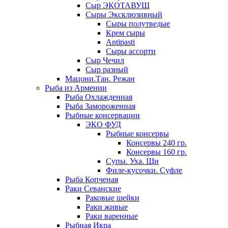
Сыр ЭКОТАВУШ
Сыры Эксклюзивный
Сыры полутведые
Крем сыры
Antipasti
Сыры ассорти
Сыр Чечил
Сыр разный
Мацони.Тан. Режан
Рыба из Армении
Рыба Охлажденная
Рыба Замороженная
Рыбные консервации
ЭКО ФУД
Рыбные консервы
Консервы 240 гр.
Консервы 160 гр.
Супы. Уха. Щи
Филе-кусочки. Суфле
Рыба Копченая
Раки Севанские
Раковые шейки
Раки живые
Раки варенные
Рыбная Икра