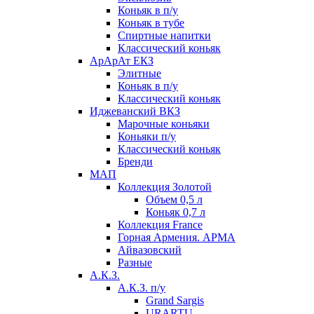
Коньяк в п/у
Коньяк в тубе
Спиртные напитки
Классический коньяк
АрАрАт ЕКЗ
Элитные
Коньяк в п/у
Классический коньяк
Иджеванский ВКЗ
Марочные коньяки
Коньяки п/у
Классический коньяк
Бренди
МАП
Коллекция Золотой
Объем 0,5 л
Коньяк 0,7 л
Коллекция France
Горная Армения. АРМА
Айвазовский
Разные
А.К.З.
А.К.З. п/у
Grand Sargis
URARTU