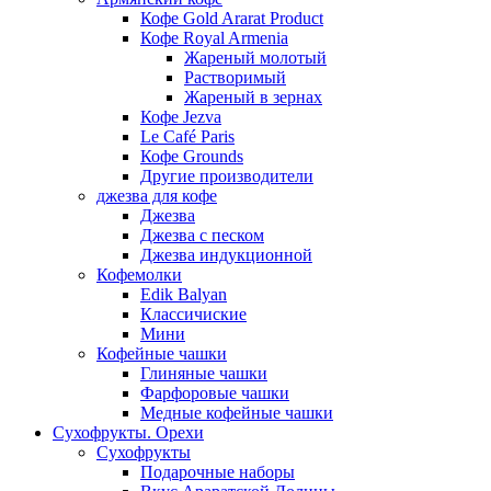
Кофе Gold Ararat Product
Кофе Royal Armenia
Жареный молотый
Растворимый
Жареный в зернах
Кофе Jezva
Le Café Paris
Кофе Grounds
Другие производители
джезва для кофе
Джезва
Джезва с песком
Джезва индукционной
Кофемолки
Edik Balyan
Классичиские
Мини
Кофейные чашки
Глиняные чашки
Фарфоровые чашки
Медные кофейные чашки
Сухофрукты. Орехи
Сухофрукты
Подарочные наборы