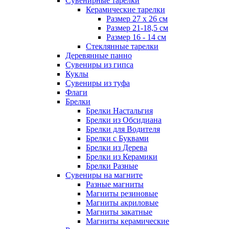
Сувенирные тарелки
Керамические тарелки
Размер 27 х 26 см
Размер 21-18,5 см
Размер 16 - 14 см
Стеклянные тарелки
Деревянные панно
Сувениры из гипса
Куклы
Сувениры из туфа
Флаги
Брелки
Брелки Настальгия
Брелки из Обсидиана
Брелки для Водителя
Брелки с Буквами
Брелки из Дерева
Брелки из Керамики
Брелки Разные
Сувениры на магните
Разные магниты
Магниты резиновые
Магниты акриловые
Магниты закатные
Магниты керамические