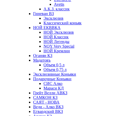
Avetis
А.К.З. классик
Гиневан ВЗ
Эксклюзив
Классический коньяк
НОЙ ЕКВВКА
НОЙ Эксклюзив
НОЙ Классик
НОЙ Легенды
NOY Very Speсial
НОЙ Кремлин
Оганян КЗ
Мадатовъ
Объем 0,5 л
Объем 0,75 л
Эксклюзивные Коньяки
Подарочные Коньяки
СИС Алко
Мараси КД
Грейт Велли АВКЗ
САМКОН КЗ
САЯТ - НОВА
Веди - Алко ВКЗ
Егвардский ВКЗ