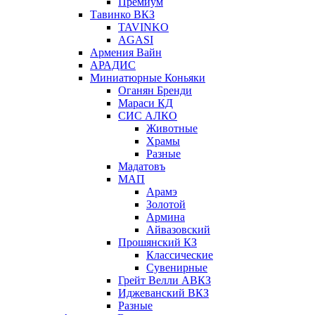
Премиум
Тавинко ВКЗ
TAVINKO
AGASI
Армения Вайн
АРАДИС
Миниатюрные Коньяки
Оганян Бренди
Мараси КД
СИС АЛКО
Животные
Храмы
Разные
Мадатовъ
МАП
Арамэ
Золотой
Армина
Айвазовский
Прошянский КЗ
Классические
Сувенирные
Грейт Велли АВКЗ
Иджеванский ВКЗ
Разные