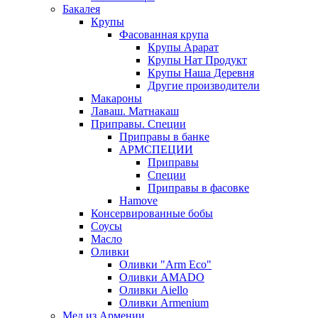
Бакалея
Крупы
Фасованная крупа
Крупы Арарат
Крупы Нат Продукт
Крупы Наша Деревня
Другие производители
Макароны
Лаваш. Матнакаш
Приправы. Специи
Приправы в банке
АРМСПЕЦИИ
Приправы
Специи
Приправы в фасовке
Hamove
Консервированные бобы
Соусы
Масло
Оливки
Оливки "Arm Eco"
Оливки AMADO
Оливки Aiello
Оливки Armenium
Мед из Армении