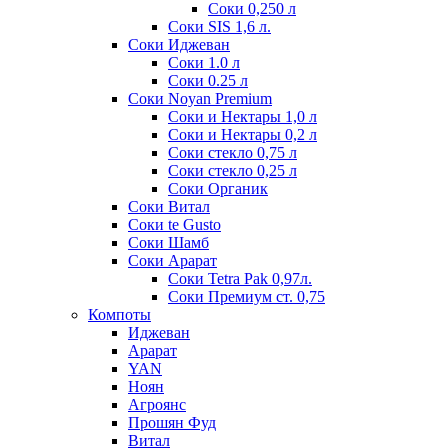
Соки 0,250 л
Соки SIS 1,6 л.
Соки Иджеван
Соки 1.0 л
Соки 0.25 л
Соки Noyan Premium
Соки и Нектары 1,0 л
Соки и Нектары 0,2 л
Соки стекло 0,75 л
Соки стекло 0,25 л
Соки Органик
Соки Витал
Соки te Gusto
Соки Шамб
Соки Арарат
Соки Tetra Pak 0,97л.
Соки Премиум ст. 0,75
Компоты
Иджеван
Арарат
YAN
Ноян
Агроянс
Прошян Фуд
Витал