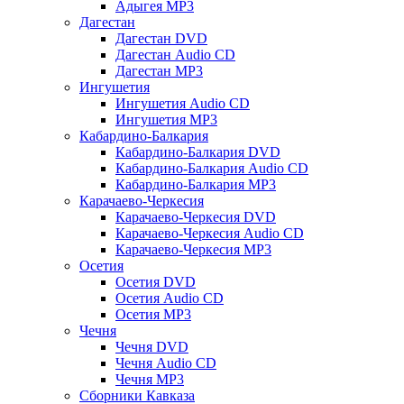
Адыгея MP3
Дагестан
Дагестан DVD
Дагестан Audio CD
Дагестан MP3
Ингушетия
Ингушетия Audio CD
Ингушетия MP3
Кабардино-Балкария
Кабардино-Балкария DVD
Кабардино-Балкария Audio CD
Кабардино-Балкария MP3
Карачаево-Черкесия
Карачаево-Черкесия DVD
Карачаево-Черкесия Audio CD
Карачаево-Черкесия MP3
Осетия
Осетия DVD
Осетия Audio CD
Осетия MP3
Чечня
Чечня DVD
Чечня Audio CD
Чечня MP3
Сборники Кавказа