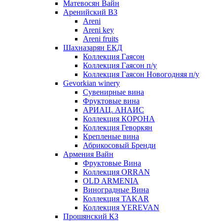
Матевосян Вайн
Аренийский ВЗ
Areni
Areni key
Areni fruits
Шахназарян ЕКД
Коллекция Гаясон
Коллекция Гаясон п/у
Коллекция Гаясон Новогодняя п/у
Gevorkian winery
Сувенирные вина
Фруктовые вина
АРИАЦ. АНАИС
Коллекция КОРОНА
Коллекция Геворкян
Крепленые вина
Абрикосовый Бренди
Армения Вайн
Фруктовые Вина
Коллекция ORRAN
OLD ARMENIA
Виноградные Вина
Коллекция TAKAR
Коллекция YEREVAN
Прошянский КЗ