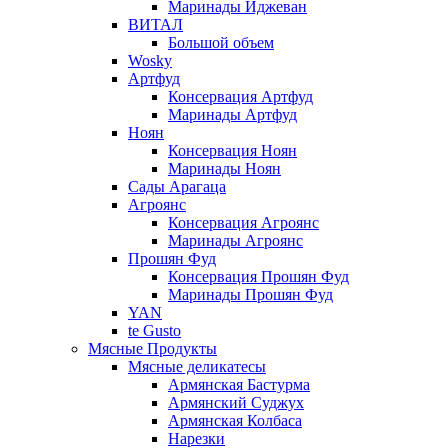
Маринады Иджеван
ВИТАЛ
Большой объем
Wosky
Артфуд
Консервация Артфуд
Маринады Артфуд
Ноян
Консервация Ноян
Маринады Ноян
Сады Арагаца
Агроянс
Консервация Агроянс
Маринады Агроянс
Прошян Фуд
Консервация Прошян Фуд
Маринады Прошян Фуд
YAN
te Gusto
Мясные Продукты
Мясные деликатесы
Армянская Бастурма
Армянский Суджух
Армянская Колбаса
Нарезки