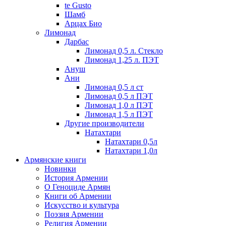
te Gusto
Шамб
Арцах Био
Лимонад
Дарбас
Лимонад 0,5 л. Стекло
Лимонад 1,25 л. ПЭТ
Ануш
Ани
Лимонад 0,5 л ст
Лимонад 0,5 л ПЭТ
Лимонад 1,0 л ПЭТ
Лимонад 1,5 л ПЭТ
Другие производители
Натахтари
Натахтари 0,5л
Натахтари 1,0л
Армянские книги
Новинки
История Армении
О Геноциде Армян
Книги об Армении
Иcкусство и культура
Поэзия Армении
Религия Армении