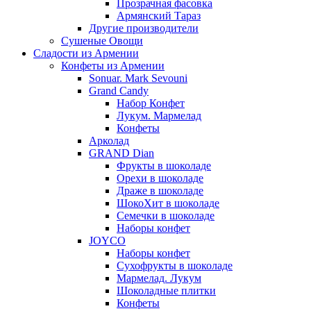
Прозрачная фасовка
Армянский Тараз
Другие производители
Сушеные Овощи
Сладости из Армении
Конфеты из Армении
Sonuar. Mark Sevouni
Grand Candy
Набор Конфет
Лукум. Мармелад
Конфеты
Арколад
GRAND Dian
Фрукты в шоколаде
Орехи в шоколаде
Драже в шоколаде
ШокоХит в шоколаде
Семечки в шоколаде
Наборы конфет
JOYCO
Наборы конфет
Сухофрукты в шоколаде
Мармелад. Лукум
Шоколадные плитки
Конфеты