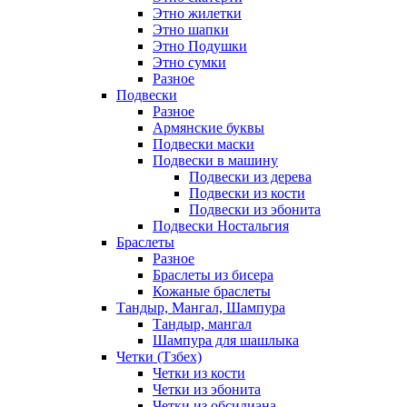
Этно жилетки
Этно шапки
Этно Подушки
Этно сумки
Разное
Подвески
Разное
Армянские буквы
Подвески маски
Подвески в машину
Подвески из дерева
Подвески из кости
Подвески из эбонита
Подвески Ностальгия
Браслеты
Разное
Браслеты из бисера
Кожаные браслеты
Тандыр, Мангал, Шампура
Тандыр, мангал
Шампура для шашлыка
Четки (Тзбех)
Четки из кости
Четки из эбонита
Четки из обсидиана