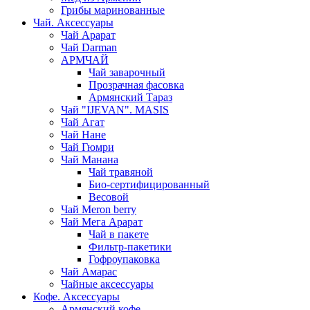
Грибы маринованные
Чай. Аксессуары
Чай Арарат
Чай Darman
АРМЧАЙ
Чай заварочный
Прозрачная фасовка
Армянский Тараз
Чай "IJEVAN". MASIS
Чай Агат
Чай Нане
Чай Гюмри
Чай Манана
Чай травяной
Био-сертифицированный
Весовой
Чай Meron berry
Чай Мега Арарат
Чай в пакете
Фильтр-пакетики
Гофроупаковка
Чай Амарас
Чайные аксессуары
Кофе. Аксессуары
Армянский кофе