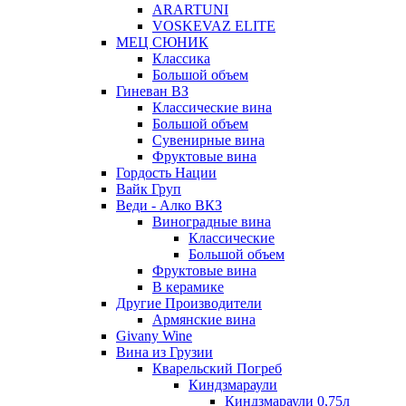
ARARTUNI
VOSKEVAZ ELITE
МЕЦ СЮНИК
Классика
Большой объем
Гиневан ВЗ
Классические вина
Большой объем
Сувенирные вина
Фруктовые вина
Гордость Нации
Вайк Груп
Веди - Алко ВКЗ
Виноградные вина
Классические
Большой объем
Фруктовые вина
В керамике
Другие Производители
Армянские вина
Givany Wine
Вина из Грузии
Кварельский Погреб
Киндзмараули
Киндзмараули 0,75л