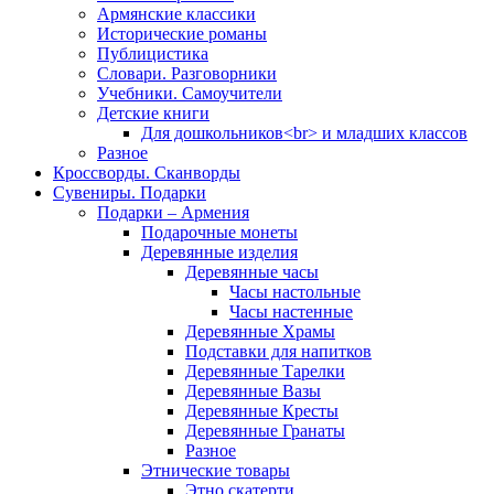
Армянские классики
Исторические романы
Публицистика
Словари. Разговорники
Учебники. Самоучители
Детские книги
Для дошкольников<br> и младших классов
Разное
Кроссворды. Сканворды
Сувениры. Подарки
Подарки – Армения
Подарочные монеты
Деревянные изделия
Деревянные часы
Часы настольные
Часы настенные
Деревянные Храмы
Подставки для напитков
Деревянные Тарелки
Деревянные Вазы
Деревянные Кресты
Деревянные Гранаты
Разное
Этнические товары
Этно скатерти