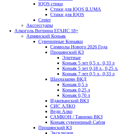
IQOS стики
Стики для IQOS ILUMA
Стики для IQOS
Сenter
Акссессуары
Алкоголь Витрина ЕГАИС 18+
Армянский Коньяк
Сувенирные Коньяки
Символы Нового 2026 Года
Прошянский КЗ
Элитные
Коньяк 5 лет 0,5 л., 0,33 л
Коньяк 5 лет 0,18 л., 0,25 л.
Коньяк 7 лет 0,5 л., 0,33 л
Шахназарян ВКД
Коньяк 0,5 л
Коньяк 0,25 л
Коньяк 0,70 л
Иджеванский ВКЗ
СИС АЛКО
Веди Алко
САМКОН / Тавинко ВКЗ
Коньяк сувенирный Сабля
Прошянский КЗ
Эксклюзив