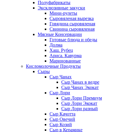
Полуфабрикаты
Эксклюзивные закуски
Мини-рулеты
Сыровяленая вырезка
Говядина сыровяленая
Свинина сыровяленая
Мясные Консервации
Готовые блюда и обеды
Долма
Хаш. Рубец
Ариса. Кавурма
Маринованные
Кисломолочные Продукты
Сыры
Сыр Чанах
Сыр Чанах в ведре
Сыр Чанах Экокат
Сыр Лори
Сыр Лори Премиум
Сыр Лори Экокат
Сыр Лори разный
Сыр Качотта
Сыр Овечий
Сыр Козий
Сыр в Керамике