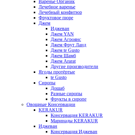
Варенье Органик
Лечебное варенье
Лечебный конфитюр
Фруктовое пюре
Джем
Иджеван
Джем YAN
Джем Агроянс
Джем Фрут Ланд
Джем te Gusto
Джем Шамб
Джем Ararat
Другие производители
Ягоды протёртые
te Gusto
Сиропы
Дошаб
Разные сиропы
Фрукты в сиропе
Овощные Консервации
KERAKUR
Консервация KERAKUR
Маринады KERAKUR
Иджеван
Консервация Иджеван