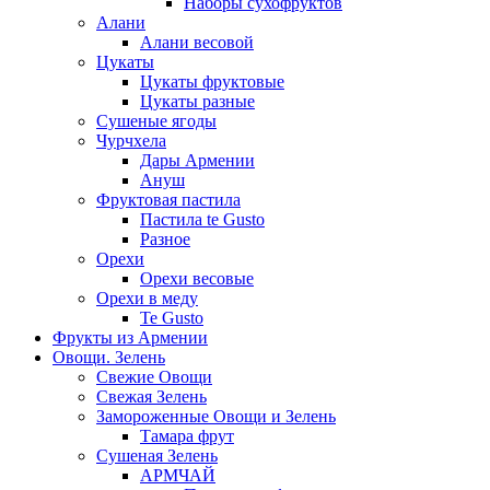
Наборы сухофруктов
Алани
Алани весовой
Цукаты
Цукаты фруктовые
Цукаты разные
Сушеные ягоды
Чурчхела
Дары Армении
Ануш
Фруктовая пастила
Пастила te Gusto
Разное
Орехи
Орехи весовые
Орехи в меду
Te Gusto
Фрукты из Армении
Овощи. Зелень
Свежие Овощи
Свежая Зелень
Замороженные Овощи и Зелень
Тамара фрут
Сушеная Зелень
АРМЧАЙ