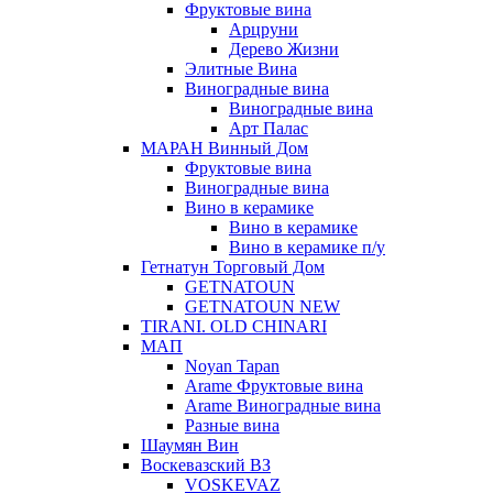
Фруктовые вина
Арцруни
Дерево Жизни
Элитные Вина
Виноградные вина
Виноградные вина
Арт Палас
МАРАН Винный Дом
Фруктовые вина
Виноградные вина
Вино в керамике
Вино в керамике
Вино в керамике п/у
Гетнатун Торговый Дом
GETNATOUN
GETNATOUN NEW
TIRANI. OLD CHINARI
МАП
Noyan Tapan
Arame Фруктовые вина
Arame Виноградные вина
Разные вина
Шаумян Вин
Воскевазский ВЗ
VOSKEVAZ