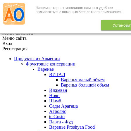
Нашим интернет-магазином намного удобнее
+7 (495) 646-888-1
пользоваться с помощью бесплатного приложения!
В корзине
0
товаров
Установи
x
Меню каталога
Меню сайта
Вход
Регистрация
Продукты из Армении
Фруктовые консервации
Варенье
ВИТАЛ
Варенья малый объем
Варенья большой объем
Иджеван
Ноян
Шамб
Сады Арагаца
Агроянс
te Gusto
Варга - Фуд
Варенье Proshyan Food