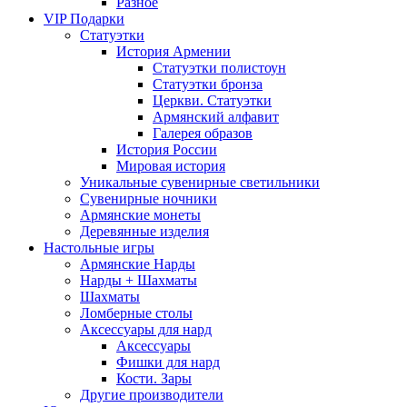
Разное
VIP Подарки
Статуэтки
История Армении
Статуэтки полистоун
Статуэтки бронза
Церкви. Статуэтки
Армянский алфавит
Галерея образов
История России
Мировая история
Уникальные сувенирные светильники
Сувенирные ночники
Армянские монеты
Деревянные изделия
Настольные игры
Армянские Нарды
Нарды + Шахматы
Шахматы
Ломберные столы
Аксессуары для нард
Аксессуары
Фишки для нард
Кости. Зары
Другие производители