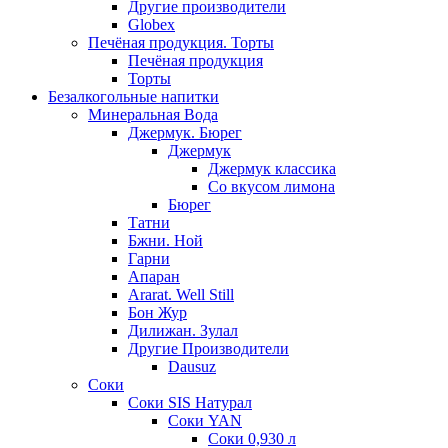
Другие производители
Globex
Печёная продукция. Торты
Печёная продукция
Торты
Безалкогольные напитки
Минеральная Вода
Джермук. Бюрег
Джермук
Джермук классика
Со вкусом лимона
Бюрег
Татни
Бжни. Ной
Гарни
Апаран
Ararat. Well Still
Бон Жур
Дилижан. Зулал
Другие Производители
Dausuz
Соки
Соки SIS Натурал
Соки YAN
Соки 0,930 л