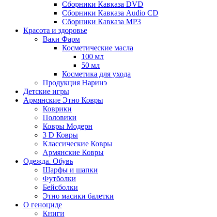
Сборники Кавказа DVD
Сборники Кавказа Audio CD
Сборники Кавказа MP3
Красота и здоровье
Ваки Фарм
Косметические масла
100 мл
50 мл
Косметика для ухода
Продукция Наринэ
Детские игры
Армянские Этно Ковры
Коврики
Половики
Ковры Модерн
3 D Ковры
Классические Ковры
Армянские Ковры
Одежда. Обувь
Шарфы и шапки
Футболки
Бейсболки
Этно масики балетки
О геноциде
Книги