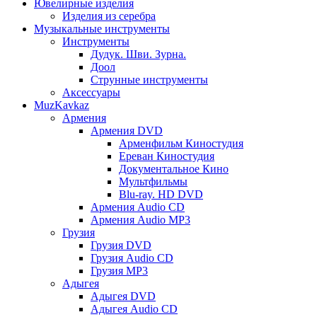
Ювелирные изделия
Изделия из серебра
Музыкальные инструменты
Инструменты
Дудук. Шви. Зурна.
Доол
Струнные инструменты
Аксессуары
MuzKavkaz
Армения
Армения DVD
Арменфильм Киностудия
Ереван Киностудия
Документальное Кино
Мультфильмы
Blu-ray. HD DVD
Армения Audio CD
Армения Audio MP3
Грузия
Грузия DVD
Грузия Audio CD
Грузия MP3
Адыгея
Адыгея DVD
Адыгея Audio CD