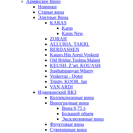
Армянское Вино
Новинки
Старые вина
Элитные Вина
KARAS
Karas
Karas New
ZORAH
ALLURIA. TAKRI.
BERDASHEN
Kataro.Hin Areni.Voskeni
Old Bridge.Tushpa.Malani
KEUSH. Z’art. KOUASH
Jraghatspanyan Winery
Voskevaz - Qotot
Trinity. KOOR. Jan
VAN ARDI
Иджеванский ВКЗ
Коллекционные вина
Виноградные вина
Вина 0,75 л
Большой объем
Эксклюзивные вина
Фруктовые вина
Cувенирные вина