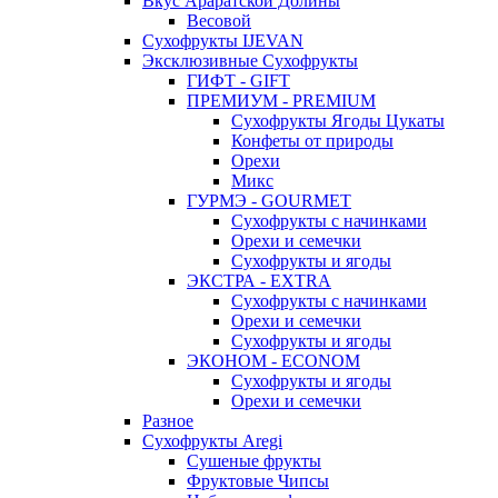
Вкус Араратской Долины
Весовой
Сухофрукты IJEVAN
Эксклюзивные Сухофрукты
ГИФТ - GIFT
ПРЕМИУМ - PREMIUM
Сухофрукты Ягоды Цукаты
Конфеты от природы
Орехи
Микс
ГУРМЭ - GOURMET
Сухофрукты с начинками
Орехи и семечки
Сухофрукты и ягоды
ЭКСТРА - EXTRA
Сухофрукты с начинками
Орехи и семечки
Сухофрукты и ягоды
ЭКОНОМ - ECONOM
Сухофрукты и ягоды
Орехи и семечки
Разное
Сухофрукты Aregi
Сушеные фрукты
Фруктовые Чипсы