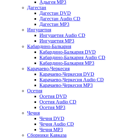
Адыгея MP3
Дагестан
Дагестан DVD
Дагестан Audio CD
Дагестан MP3
Ингушетия
Ингушетия Audio CD
Ингушетия MP3
Кабардино-Балкария
Кабардино-Балкария DVD
Кабардино-Балкария Audio CD
Кабардино-Балкария MP3
Карачаево-Черкесия
Карачаево-Черкесия DVD
Карачаево-Черкесия Audio CD
Карачаево-Черкесия MP3
Осетия
Осетия DVD
Осетия Audio CD
Осетия MP3
Чечня
Чечня DVD
Чечня Audio CD
Чечня MP3
Сборники Кавказа