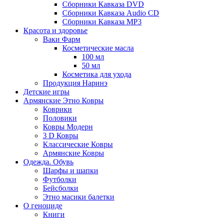
Сборники Кавказа DVD
Сборники Кавказа Audio CD
Сборники Кавказа MP3
Красота и здоровье
Ваки Фарм
Косметические масла
100 мл
50 мл
Косметика для ухода
Продукция Наринэ
Детские игры
Армянские Этно Ковры
Коврики
Половики
Ковры Модерн
3 D Ковры
Классические Ковры
Армянские Ковры
Одежда. Обувь
Шарфы и шапки
Футболки
Бейсболки
Этно масики балетки
О геноциде
Книги