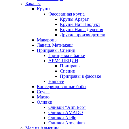
Бакалея
Крупы
Фасованная крупа
Крупы Арарат
Крупы Нат Продукт
Крупы Наша Деревня
Другие производители
Макароны
Лаваш. Матнакаш
Приправы. Специи
Приправы в банке
АРМСПЕЦИИ
Приправы
Специи
Приправы в фасовке
Hamove
Консервированные бобы
Соусы
Масло
Оливки
Оливки "Arm Eco"
Оливки AMADO
Оливки Aiello
Оливки Armenium
Мед из Армении