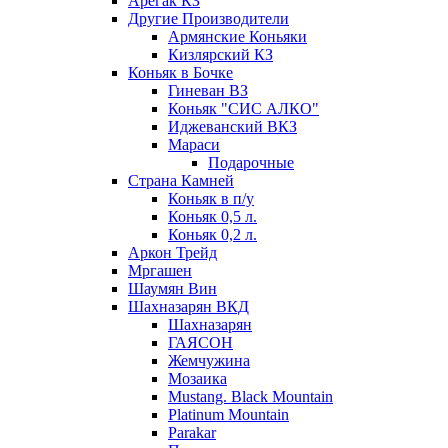
Арегак КЗ
Другие Производители
Армянские Коньяки
Кизлярский КЗ
Коньяк в Бочке
Гиневан ВЗ
Коньяк "СИС АЛКО"
Иджеванский ВКЗ
Мараси
Подарочные
Страна Камней
Коньяк в п/у
Коньяк 0,5 л.
Коньяк 0,2 л.
Аркон Трейд
Мргашен
Шаумян Вин
Шахназарян ВКД
Шахназарян
ГАЯСОН
Жемчужина
Мозаика
Mustang. Black Mountain
Platinum Mountain
Parakar