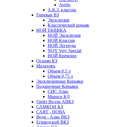
Avetis
А.К.З. классик
Гиневан ВЗ
Эксклюзив
Классический коньяк
НОЙ ЕКВВКА
НОЙ Эксклюзив
НОЙ Классик
НОЙ Легенды
NOY Very Speсial
НОЙ Кремлин
Оганян КЗ
Мадатовъ
Объем 0,5 л
Объем 0,75 л
Эксклюзивные Коньяки
Подарочные Коньяки
СИС Алко
Мараси КД
Грейт Велли АВКЗ
САМКОН КЗ
САЯТ - НОВА
Веди - Алко ВКЗ
Егвардский ВКЗ