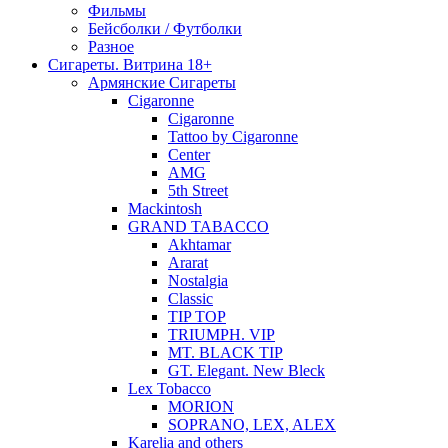
Фильмы
Бейсболки / Футболки
Разное
Сигареты. Витрина 18+
Армянские Сигареты
Cigaronne
Cigaronne
Tattoo by Cigaronne
Center
AMG
5th Street
Mackintosh
GRAND TABACCO
Akhtamar
Ararat
Nostalgia
Classic
TIP TOP
TRIUMPH. VIP
MT. BLACK TIP
GT. Elegant. New Bleck
Lex Tobacco
MORION
SOPRANO, LEX, ALEX
Karelia and others