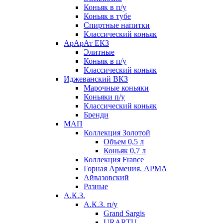
Коньяк в п/у
Коньяк в тубе
Спиртные напитки
Классический коньяк
АрАрАт ЕКЗ
Элитные
Коньяк в п/у
Классический коньяк
Иджеванский ВКЗ
Марочные коньяки
Коньяки п/у
Классический коньяк
Бренди
МАП
Коллекция Золотой
Объем 0,5 л
Коньяк 0,7 л
Коллекция France
Горная Армения. АРМА
Айвазовский
Разные
А.К.З.
А.К.З. п/у
Grand Sargis
URARTU