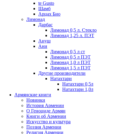
te Gusto
Шамб
Арцах Био
Лимонад
Дарбас
Лимонад 0,5 л. Стекло
Лимонад 1,25 л. ПЭТ
Ануш
Ани
Лимонад 0,5 л ст
Лимонад 0,5 л ПЭТ
Лимонад 1,0 л ПЭТ
Лимонад 1,5 л ПЭТ
Другие производители
Натахтари
Натахтари 0,5л
Натахтари 1,0л
Армянские книги
Новинки
История Армении
О Геноциде Армян
Книги об Армении
Иcкусство и культура
Поэзия Армении
Религия Армении