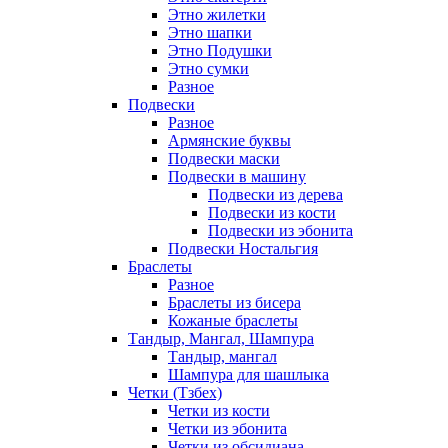
Этно жилетки
Этно шапки
Этно Подушки
Этно сумки
Разное
Подвески
Разное
Армянские буквы
Подвески маски
Подвески в машину
Подвески из дерева
Подвески из кости
Подвески из эбонита
Подвески Ностальгия
Браслеты
Разное
Браслеты из бисера
Кожаные браслеты
Тандыр, Мангал, Шампура
Тандыр, мангал
Шампура для шашлыка
Четки (Тзбех)
Четки из кости
Четки из эбонита
Четки из обсидиана