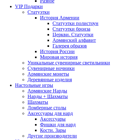
Разное
VIP Подарки
Статуэтки
История Армении
Статуэтки полистоун
Статуэтки бронза
Церкви. Статуэтки
Армянский алфавит
Галерея образов
История России
Мировая история
Уникальные сувенирные светильники
Сувенирные ночники
Армянские монеты
Деревянные изделия
Настольные игры
Армянские Нарды
Нарды + Шахматы
Шахматы
Ломберные столы
Аксессуары для нард
Аксессуары
Фишки для нард
Кости. Зары
Другие производители