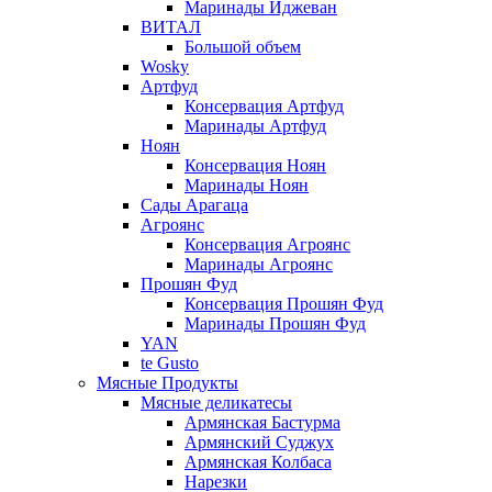
Маринады Иджеван
ВИТАЛ
Большой объем
Wosky
Артфуд
Консервация Артфуд
Маринады Артфуд
Ноян
Консервация Ноян
Маринады Ноян
Сады Арагаца
Агроянс
Консервация Агроянс
Маринады Агроянс
Прошян Фуд
Консервация Прошян Фуд
Маринады Прошян Фуд
YAN
te Gusto
Мясные Продукты
Мясные деликатесы
Армянская Бастурма
Армянский Суджух
Армянская Колбаса
Нарезки