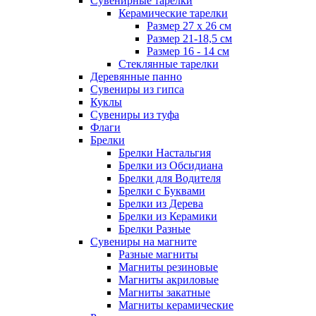
Сувенирные тарелки
Керамические тарелки
Размер 27 х 26 см
Размер 21-18,5 см
Размер 16 - 14 см
Стеклянные тарелки
Деревянные панно
Сувениры из гипса
Куклы
Сувениры из туфа
Флаги
Брелки
Брелки Настальгия
Брелки из Обсидиана
Брелки для Водителя
Брелки с Буквами
Брелки из Дерева
Брелки из Керамики
Брелки Разные
Сувениры на магните
Разные магниты
Магниты резиновые
Магниты акриловые
Магниты закатные
Магниты керамические