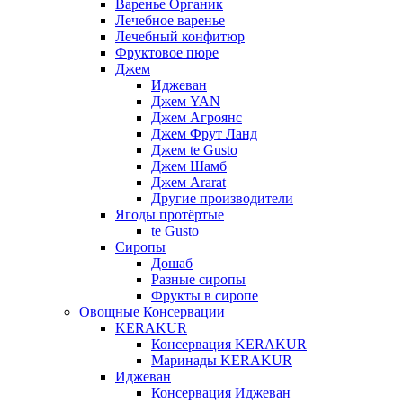
Варенье Органик
Лечебное варенье
Лечебный конфитюр
Фруктовое пюре
Джем
Иджеван
Джем YAN
Джем Агроянс
Джем Фрут Ланд
Джем te Gusto
Джем Шамб
Джем Ararat
Другие производители
Ягоды протёртые
te Gusto
Сиропы
Дошаб
Разные сиропы
Фрукты в сиропе
Овощные Консервации
KERAKUR
Консервация KERAKUR
Маринады KERAKUR
Иджеван
Консервация Иджеван