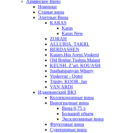
Армянское Вино
Новинки
Старые вина
Элитные Вина
KARAS
Karas
Karas New
ZORAH
ALLURIA. TAKRI.
BERDASHEN
Kataro.Hin Areni.Voskeni
Old Bridge.Tushpa.Malani
KEUSH. Z’art. KOUASH
Jraghatspanyan Winery
Voskevaz - Qotot
Trinity. KOOR. Jan
VAN ARDI
Иджеванский ВКЗ
Коллекционные вина
Виноградные вина
Вина 0,75 л
Большой объем
Эксклюзивные вина
Фруктовые вина
Cувенирные вина