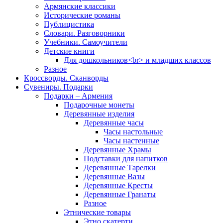
Армянские классики
Исторические романы
Публицистика
Словари. Разговорники
Учебники. Самоучители
Детские книги
Для дошкольников<br> и младших классов
Разное
Кроссворды. Сканворды
Сувениры. Подарки
Подарки – Армения
Подарочные монеты
Деревянные изделия
Деревянные часы
Часы настольные
Часы настенные
Деревянные Храмы
Подставки для напитков
Деревянные Тарелки
Деревянные Вазы
Деревянные Кресты
Деревянные Гранаты
Разное
Этнические товары
Этно скатерти