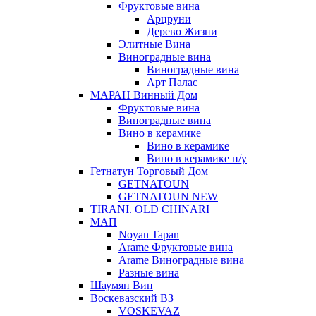
Фруктовые вина
Арцруни
Дерево Жизни
Элитные Вина
Виноградные вина
Виноградные вина
Арт Палас
МАРАН Винный Дом
Фруктовые вина
Виноградные вина
Вино в керамике
Вино в керамике
Вино в керамике п/у
Гетнатун Торговый Дом
GETNATOUN
GETNATOUN NEW
TIRANI. OLD CHINARI
МАП
Noyan Tapan
Arame Фруктовые вина
Arame Виноградные вина
Разные вина
Шаумян Вин
Воскевазский ВЗ
VOSKEVAZ