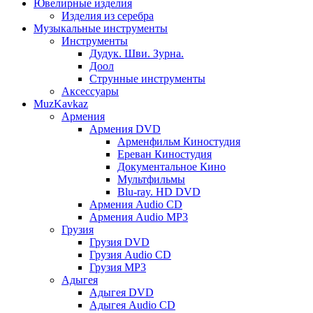
Ювелирные изделия
Изделия из серебра
Музыкальные инструменты
Инструменты
Дудук. Шви. Зурна.
Доол
Струнные инструменты
Аксессуары
MuzKavkaz
Армения
Армения DVD
Арменфильм Киностудия
Ереван Киностудия
Документальное Кино
Мультфильмы
Blu-ray. HD DVD
Армения Audio CD
Армения Audio MP3
Грузия
Грузия DVD
Грузия Audio CD
Грузия MP3
Адыгея
Адыгея DVD
Адыгея Audio CD