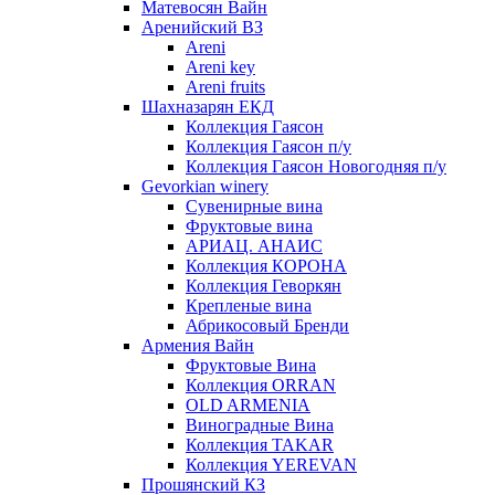
Матевосян Вайн
Аренийский ВЗ
Areni
Areni key
Areni fruits
Шахназарян ЕКД
Коллекция Гаясон
Коллекция Гаясон п/у
Коллекция Гаясон Новогодняя п/у
Gevorkian winery
Сувенирные вина
Фруктовые вина
АРИАЦ. АНАИС
Коллекция КОРОНА
Коллекция Геворкян
Крепленые вина
Абрикосовый Бренди
Армения Вайн
Фруктовые Вина
Коллекция ORRAN
OLD ARMENIA
Виноградные Вина
Коллекция TAKAR
Коллекция YEREVAN
Прошянский КЗ