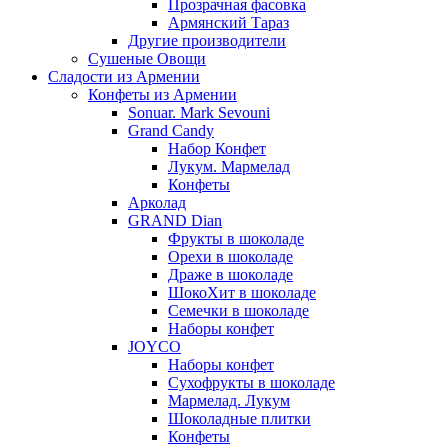
Прозрачная фасовка
Армянский Тараз
Другие производители
Сушеные Овощи
Сладости из Армении
Конфеты из Армении
Sonuar. Mark Sevouni
Grand Candy
Набор Конфет
Лукум. Мармелад
Конфеты
Арколад
GRAND Dian
Фрукты в шоколаде
Орехи в шоколаде
Драже в шоколаде
ШокоХит в шоколаде
Семечки в шоколаде
Наборы конфет
JOYCO
Наборы конфет
Сухофрукты в шоколаде
Мармелад. Лукум
Шоколадные плитки
Конфеты