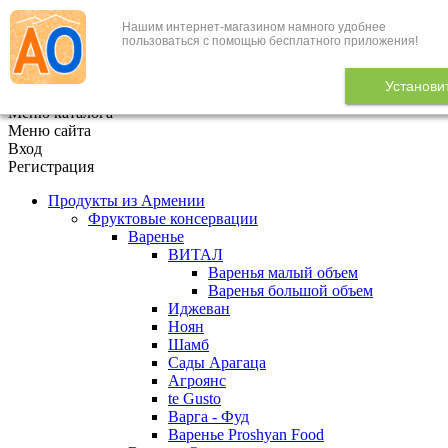
Нашим интернет-магазином намного удобнее
+7 (495) 646-888-1
пользоваться с помощью бесплатного приложения!
В корзине
0
товаров
Установи
x
Меню каталога
Меню сайта
Вход
Регистрация
Продукты из Армении
Фруктовые консервации
Варенье
ВИТАЛ
Варенья малый объем
Варенья большой объем
Иджеван
Ноян
Шамб
Сады Арагаца
Агроянс
te Gusto
Варга - Фуд
Варенье Proshyan Food