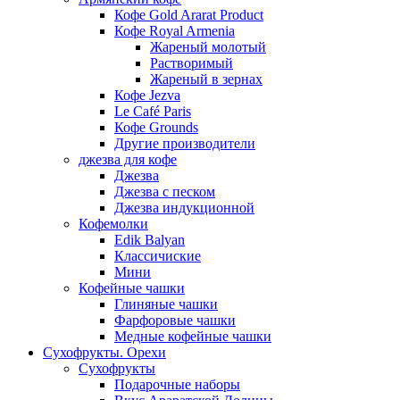
Кофе Gold Ararat Product
Кофе Royal Armenia
Жареный молотый
Растворимый
Жареный в зернах
Кофе Jezva
Le Café Paris
Кофе Grounds
Другие производители
джезва для кофе
Джезва
Джезва с песком
Джезва индукционной
Кофемолки
Edik Balyan
Классичиские
Мини
Кофейные чашки
Глиняные чашки
Фарфоровые чашки
Медные кофейные чашки
Сухофрукты. Орехи
Сухофрукты
Подарочные наборы