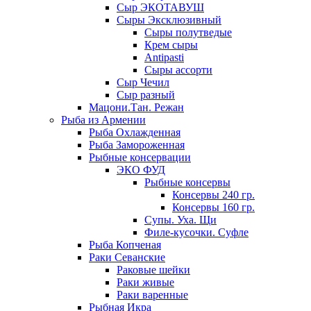
Сыр ЭКОТАВУШ
Сыры Эксклюзивный
Сыры полутведые
Крем сыры
Antipasti
Сыры ассорти
Сыр Чечил
Сыр разный
Мацони.Тан. Режан
Рыба из Армении
Рыба Охлажденная
Рыба Замороженная
Рыбные консервации
ЭКО ФУД
Рыбные консервы
Консервы 240 гр.
Консервы 160 гр.
Супы. Уха. Щи
Филе-кусочки. Суфле
Рыба Копченая
Раки Севанские
Раковые шейки
Раки живые
Раки варенные
Рыбная Икра