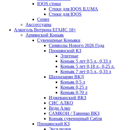
IQOS стики
Стики для IQOS ILUMA
Стики для IQOS
Сenter
Акссессуары
Алкоголь Витрина ЕГАИС 18+
Армянский Коньяк
Сувенирные Коньяки
Символы Нового 2026 Года
Прошянский КЗ
Элитные
Коньяк 5 лет 0,5 л., 0,33 л
Коньяк 5 лет 0,18 л., 0,25 л.
Коньяк 7 лет 0,5 л., 0,33 л
Шахназарян ВКД
Коньяк 0,5 л
Коньяк 0,25 л
Коньяк 0,70 л
Иджеванский ВКЗ
СИС АЛКО
Веди Алко
САМКОН / Тавинко ВКЗ
Коньяк сувенирный Сабля
Прошянский КЗ
Эксклюзив