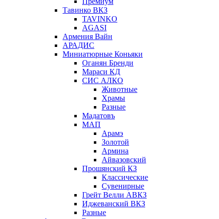
Премиум
Тавинко ВКЗ
TAVINKO
AGASI
Армения Вайн
АРАДИС
Миниатюрные Коньяки
Оганян Бренди
Мараси КД
СИС АЛКО
Животные
Храмы
Разные
Мадатовъ
МАП
Арамэ
Золотой
Армина
Айвазовский
Прошянский КЗ
Классические
Сувенирные
Грейт Велли АВКЗ
Иджеванский ВКЗ
Разные