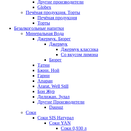
Другие производители
Globex
Печёная продукция. Торты
Печёная продукция
Торты
Безалкогольные напитки
Минеральная Вода
Джермук. Бюрег
Джермук
Джермук классика
Со вкусом лимона
Бюрег
Татни
Бжни. Ной
Гарни
Апаран
Ararat. Well Still
Бон Жур
Дилижан. Зулал
Другие Производители
Dausuz
Соки
Соки SIS Натурал
Соки YAN
Соки 0,930 л