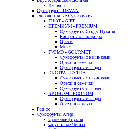
Вкус Араратской Долины
Весовой
Сухофрукты IJEVAN
Эксклюзивные Сухофрукты
ГИФТ - GIFT
ПРЕМИУМ - PREMIUM
Сухофрукты Ягоды Цукаты
Конфеты от природы
Орехи
Микс
ГУРМЭ - GOURMET
Сухофрукты с начинками
Орехи и семечки
Сухофрукты и ягоды
ЭКСТРА - EXTRA
Сухофрукты с начинками
Орехи и семечки
Сухофрукты и ягоды
ЭКОНОМ - ECONOM
Сухофрукты и ягоды
Орехи и семечки
Разное
Сухофрукты Aregi
Сушеные фрукты
Фруктовые Чипсы