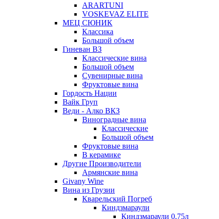
ARARTUNI
VOSKEVAZ ELITE
МЕЦ СЮНИК
Классика
Большой объем
Гиневан ВЗ
Классические вина
Большой объем
Сувенирные вина
Фруктовые вина
Гордость Нации
Вайк Груп
Веди - Алко ВКЗ
Виноградные вина
Классические
Большой объем
Фруктовые вина
В керамике
Другие Производители
Армянские вина
Givany Wine
Вина из Грузии
Кварельский Погреб
Киндзмараули
Киндзмараули 0,75л