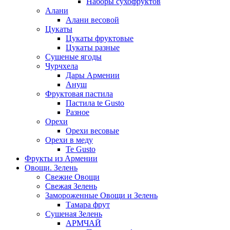
Наборы сухофруктов
Алани
Алани весовой
Цукаты
Цукаты фруктовые
Цукаты разные
Сушеные ягоды
Чурчхела
Дары Армении
Ануш
Фруктовая пастила
Пастила te Gusto
Разное
Орехи
Орехи весовые
Орехи в меду
Te Gusto
Фрукты из Армении
Овощи. Зелень
Свежие Овощи
Свежая Зелень
Замороженные Овощи и Зелень
Тамара фрут
Сушеная Зелень
АРМЧАЙ