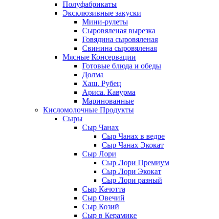
Полуфабрикаты
Эксклюзивные закуски
Мини-рулеты
Сыровяленая вырезка
Говядина сыровяленая
Свинина сыровяленая
Мясные Консервации
Готовые блюда и обеды
Долма
Хаш. Рубец
Ариса. Кавурма
Маринованные
Кисломолочные Продукты
Сыры
Сыр Чанах
Сыр Чанах в ведре
Сыр Чанах Экокат
Сыр Лори
Сыр Лори Премиум
Сыр Лори Экокат
Сыр Лори разный
Сыр Качотта
Сыр Овечий
Сыр Козий
Сыр в Керамике