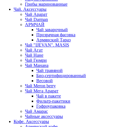
Грибы маринованные
Чай. Аксессуары
Чай Арарат
Чай Darman
АРМЧАЙ
Чай заварочный
Прозрачная фасовка
Армянский Тараз
Чай "IJEVAN". MASIS
Чай Агат
Чай Нане
Чай Гюмри
Чай Манана
Чай травяной
Био-сертифицированный
Весовой
Чай Meron berry
Чай Мега Арарат
Чай в пакете
Фильтр-пакетики
Гофроупаковка
Чай Амарас
Чайные аксессуары
Кофе. Аксессуары
Армянский кофе