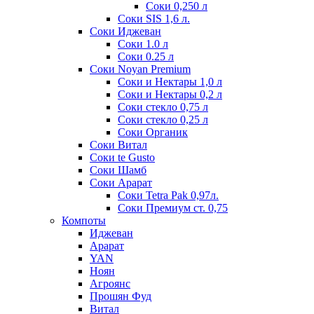
Соки 0,250 л
Соки SIS 1,6 л.
Соки Иджеван
Соки 1.0 л
Соки 0.25 л
Соки Noyan Premium
Соки и Нектары 1,0 л
Соки и Нектары 0,2 л
Соки стекло 0,75 л
Соки стекло 0,25 л
Соки Органик
Соки Витал
Соки te Gusto
Соки Шамб
Соки Арарат
Соки Tetra Pak 0,97л.
Соки Премиум ст. 0,75
Компоты
Иджеван
Арарат
YAN
Ноян
Агроянс
Прошян Фуд
Витал