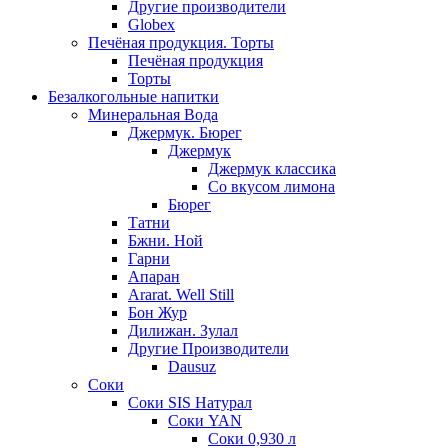
Другие производители
Globex
Печёная продукция. Торты
Печёная продукция
Торты
Безалкогольные напитки
Минеральная Вода
Джермук. Бюрег
Джермук
Джермук классика
Со вкусом лимона
Бюрег
Татни
Бжни. Ной
Гарни
Апаран
Ararat. Well Still
Бон Жур
Дилижан. Зулал
Другие Производители
Dausuz
Соки
Соки SIS Натурал
Соки YAN
Соки 0,930 л