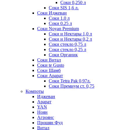
Соки 0,250 л
Соки SIS 1,6 л.
Соки Иджеван
Соки 1.0 л
Соки 0.25 л
Соки Noyan Premium
Соки и Нектары 1,0 л
Соки и Нектары 0,2 л
Соки стекло 0,75 л
Соки стекло 0,25 л
Соки Органик
Соки Витал
Соки te Gusto
Соки Шамб
Соки Арарат
Соки Tetra Pak 0,97л.
Соки Премиум ст. 0,75
Компоты
Иджеван
Арарат
YAN
Ноян
Агроянс
Прошян Фуд
Витал