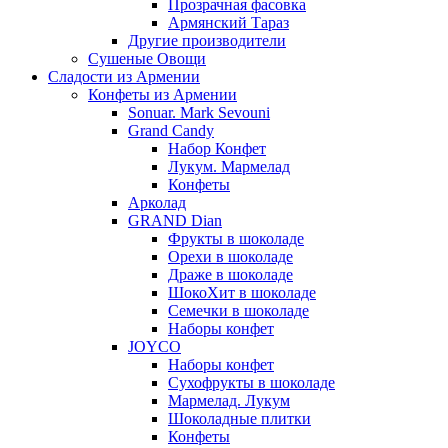
Прозрачная фасовка
Армянский Тараз
Другие производители
Сушеные Овощи
Сладости из Армении
Конфеты из Армении
Sonuar. Mark Sevouni
Grand Candy
Набор Конфет
Лукум. Мармелад
Конфеты
Арколад
GRAND Dian
Фрукты в шоколаде
Орехи в шоколаде
Драже в шоколаде
ШокоХит в шоколаде
Семечки в шоколаде
Наборы конфет
JOYCO
Наборы конфет
Сухофрукты в шоколаде
Мармелад. Лукум
Шоколадные плитки
Конфеты