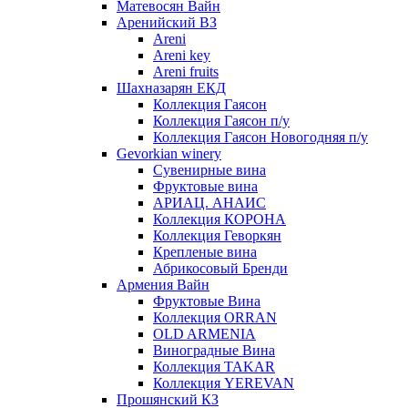
Матевосян Вайн
Аренийский ВЗ
Areni
Areni key
Areni fruits
Шахназарян ЕКД
Коллекция Гаясон
Коллекция Гаясон п/у
Коллекция Гаясон Новогодняя п/у
Gevorkian winery
Сувенирные вина
Фруктовые вина
АРИАЦ. АНАИС
Коллекция КОРОНА
Коллекция Геворкян
Крепленые вина
Абрикосовый Бренди
Армения Вайн
Фруктовые Вина
Коллекция ORRAN
OLD ARMENIA
Виноградные Вина
Коллекция TAKAR
Коллекция YEREVAN
Прошянский КЗ