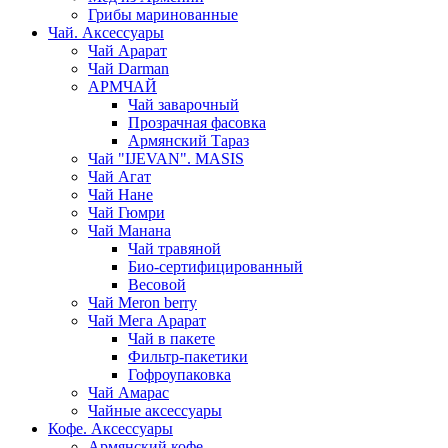
Грибы маринованные
Чай. Аксессуары
Чай Арарат
Чай Darman
АРМЧАЙ
Чай заварочный
Прозрачная фасовка
Армянский Тараз
Чай "IJEVAN". MASIS
Чай Агат
Чай Нане
Чай Гюмри
Чай Манана
Чай травяной
Био-сертифицированный
Весовой
Чай Meron berry
Чай Мега Арарат
Чай в пакете
Фильтр-пакетики
Гофроупаковка
Чай Амарас
Чайные аксессуары
Кофе. Аксессуары
Армянский кофе