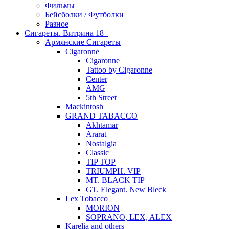
Фильмы
Бейсболки / Футболки
Разное
Сигареты. Витрина 18+
Армянские Сигареты
Cigaronne
Cigaronne
Tattoo by Cigaronne
Center
AMG
5th Street
Mackintosh
GRAND TABACCO
Akhtamar
Ararat
Nostalgia
Classic
TIP TOP
TRIUMPH. VIP
MT. BLACK TIP
GT. Elegant. New Bleck
Lex Tobacco
MORION
SOPRANO, LEX, ALEX
Karelia and others