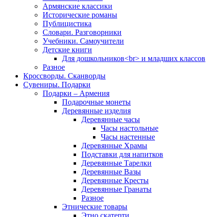
Армянские классики
Исторические романы
Публицистика
Словари. Разговорники
Учебники. Самоучители
Детские книги
Для дошкольников<br> и младших классов
Разное
Кроссворды. Сканворды
Сувениры. Подарки
Подарки – Армения
Подарочные монеты
Деревянные изделия
Деревянные часы
Часы настольные
Часы настенные
Деревянные Храмы
Подставки для напитков
Деревянные Тарелки
Деревянные Вазы
Деревянные Кресты
Деревянные Гранаты
Разное
Этнические товары
Этно скатерти