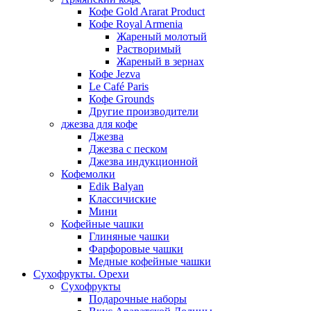
Кофе Gold Ararat Product
Кофе Royal Armenia
Жареный молотый
Растворимый
Жареный в зернах
Кофе Jezva
Le Café Paris
Кофе Grounds
Другие производители
джезва для кофе
Джезва
Джезва с песком
Джезва индукционной
Кофемолки
Edik Balyan
Классичиские
Мини
Кофейные чашки
Глиняные чашки
Фарфоровые чашки
Медные кофейные чашки
Сухофрукты. Орехи
Сухофрукты
Подарочные наборы