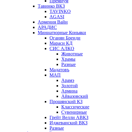
Премиум
Тавинко ВКЗ
TAVINKO
AGASI
Армения Вайн
АРАДИС
Миниатюрные Коньяки
Оганян Бренди
Мараси КД
СИС АЛКО
Животные
Храмы
Разные
Мадатовъ
МАП
Арамэ
Золотой
Армина
Айвазовский
Прошянский КЗ
Классические
Сувенирные
Грейт Велли АВКЗ
Иджеванский ВКЗ
Разные