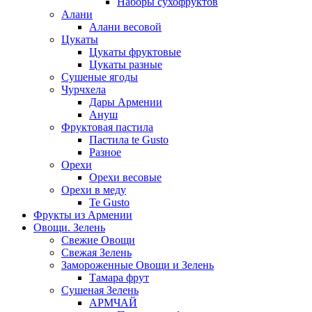
Наборы сухофруктов
Алани
Алани весовой
Цукаты
Цукаты фруктовые
Цукаты разные
Сушеные ягоды
Чурчхела
Дары Армении
Ануш
Фруктовая пастила
Пастила te Gusto
Разное
Орехи
Орехи весовые
Орехи в меду
Te Gusto
Фрукты из Армении
Овощи. Зелень
Свежие Овощи
Свежая Зелень
Замороженные Овощи и Зелень
Тамара фрут
Сушеная Зелень
АРМЧАЙ