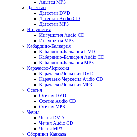
Адыгея MP3
Дагестан
Дагестан DVD
Дагестан Audio CD
Дагестан MP3
Ингушетия
Ингушетия Audio CD
Ингушетия MP3
Кабардино-Балкария
Кабардино-Балкария DVD
Кабардино-Балкария Audio CD
Кабардино-Балкария MP3
Карачаево-Черкесия
Карачаево-Черкесия DVD
Карачаево-Черкесия Audio CD
Карачаево-Черкесия MP3
Осетия
Осетия DVD
Осетия Audio CD
Осетия MP3
Чечня
Чечня DVD
Чечня Audio CD
Чечня MP3
Сборники Кавказа