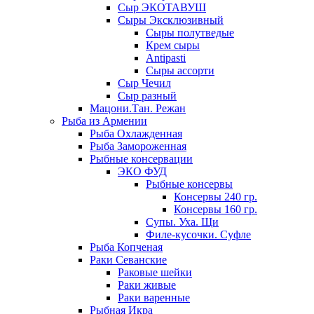
Сыр ЭКОТАВУШ
Сыры Эксклюзивный
Сыры полутведые
Крем сыры
Antipasti
Сыры ассорти
Сыр Чечил
Сыр разный
Мацони.Тан. Режан
Рыба из Армении
Рыба Охлажденная
Рыба Замороженная
Рыбные консервации
ЭКО ФУД
Рыбные консервы
Консервы 240 гр.
Консервы 160 гр.
Супы. Уха. Щи
Филе-кусочки. Суфле
Рыба Копченая
Раки Севанские
Раковые шейки
Раки живые
Раки варенные
Рыбная Икра