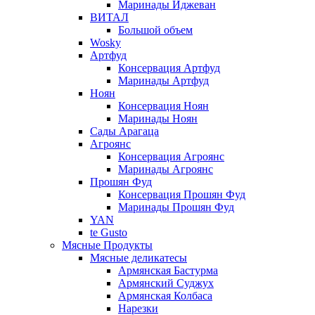
Маринады Иджеван
ВИТАЛ
Большой объем
Wosky
Артфуд
Консервация Артфуд
Маринады Артфуд
Ноян
Консервация Ноян
Маринады Ноян
Сады Арагаца
Агроянс
Консервация Агроянс
Маринады Агроянс
Прошян Фуд
Консервация Прошян Фуд
Маринады Прошян Фуд
YAN
te Gusto
Мясные Продукты
Мясные деликатесы
Армянская Бастурма
Армянский Суджух
Армянская Колбаса
Нарезки