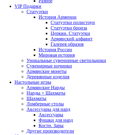
Разное
VIP Подарки
Статуэтки
История Армении
Статуэтки полистоун
Статуэтки бронза
Церкви. Статуэтки
Армянский алфавит
Галерея образов
История России
Мировая история
Уникальные сувенирные светильники
Сувенирные ночники
Армянские монеты
Деревянные изделия
Настольные игры
Армянские Нарды
Нарды + Шахматы
Шахматы
Ломберные столы
Аксессуары для нард
Аксессуары
Фишки для нард
Кости. Зары
Другие производители