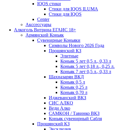
IQOS стики
Стики для IQOS ILUMA
Стики для IQOS
Сenter
Акссессуары
Алкоголь Витрина ЕГАИС 18+
Армянский Коньяк
Сувенирные Коньяки
Символы Нового 2026 Года
Прошянский КЗ
Элитные
Коньяк 5 лет 0,5 л., 0,33 л
Коньяк 5 лет 0,18 л., 0,25 л.
Коньяк 7 лет 0,5 л., 0,33 л
Шахназарян ВКД
Коньяк 0,5 л
Коньяк 0,25 л
Коньяк 0,70 л
Иджеванский ВКЗ
СИС АЛКО
Веди Алко
САМКОН / Тавинко ВКЗ
Коньяк сувенирный Сабля
Прошянский КЗ
Эксклюзив