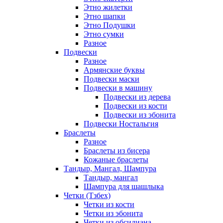
Этно жилетки
Этно шапки
Этно Подушки
Этно сумки
Разное
Подвески
Разное
Армянские буквы
Подвески маски
Подвески в машину
Подвески из дерева
Подвески из кости
Подвески из эбонита
Подвески Ностальгия
Браслеты
Разное
Браслеты из бисера
Кожаные браслеты
Тандыр, Мангал, Шампура
Тандыр, мангал
Шампура для шашлыка
Четки (Тзбех)
Четки из кости
Четки из эбонита
Четки из обсидиана