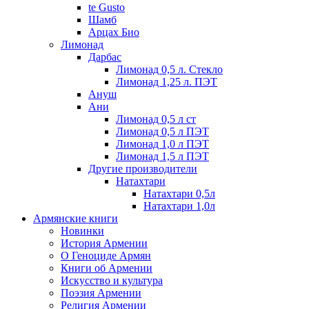
te Gusto
Шамб
Арцах Био
Лимонад
Дарбас
Лимонад 0,5 л. Стекло
Лимонад 1,25 л. ПЭТ
Ануш
Ани
Лимонад 0,5 л ст
Лимонад 0,5 л ПЭТ
Лимонад 1,0 л ПЭТ
Лимонад 1,5 л ПЭТ
Другие производители
Натахтари
Натахтари 0,5л
Натахтари 1,0л
Армянские книги
Новинки
История Армении
О Геноциде Армян
Книги об Армении
Иcкусство и культура
Поэзия Армении
Религия Армении