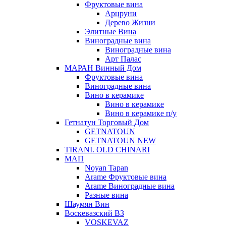
Фруктовые вина
Арцруни
Дерево Жизни
Элитные Вина
Виноградные вина
Виноградные вина
Арт Палас
МАРАН Винный Дом
Фруктовые вина
Виноградные вина
Вино в керамике
Вино в керамике
Вино в керамике п/у
Гетнатун Торговый Дом
GETNATOUN
GETNATOUN NEW
TIRANI. OLD CHINARI
МАП
Noyan Tapan
Arame Фруктовые вина
Arame Виноградные вина
Разные вина
Шаумян Вин
Воскевазский ВЗ
VOSKEVAZ