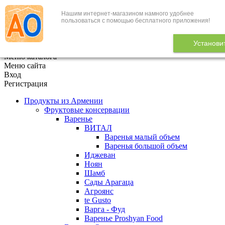
Нашим интернет-магазином намного удобнее
+7 (495) 646-888-1
пользоваться с помощью бесплатного приложения!
В корзине
0
товаров
Установи
x
Меню каталога
Меню сайта
Вход
Регистрация
Продукты из Армении
Фруктовые консервации
Варенье
ВИТАЛ
Варенья малый объем
Варенья большой объем
Иджеван
Ноян
Шамб
Сады Арагаца
Агроянс
te Gusto
Варга - Фуд
Варенье Proshyan Food