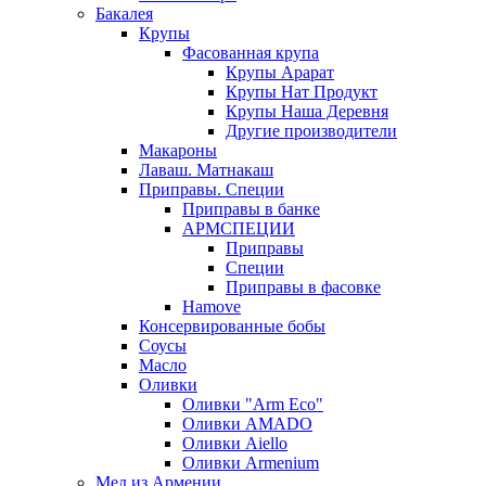
Бакалея
Крупы
Фасованная крупа
Крупы Арарат
Крупы Нат Продукт
Крупы Наша Деревня
Другие производители
Макароны
Лаваш. Матнакаш
Приправы. Специи
Приправы в банке
АРМСПЕЦИИ
Приправы
Специи
Приправы в фасовке
Hamove
Консервированные бобы
Соусы
Масло
Оливки
Оливки "Arm Eco"
Оливки AMADO
Оливки Aiello
Оливки Armenium
Мед из Армении