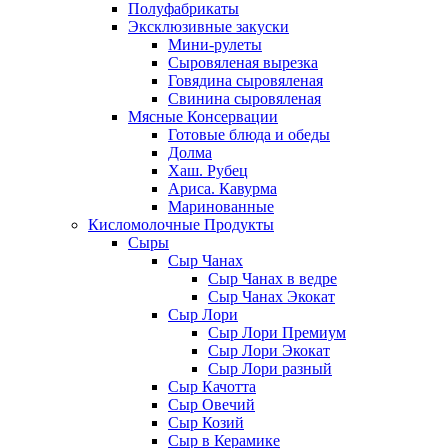
Полуфабрикаты
Эксклюзивные закуски
Мини-рулеты
Сыровяленая вырезка
Говядина сыровяленая
Свинина сыровяленая
Мясные Консервации
Готовые блюда и обеды
Долма
Хаш. Рубец
Ариса. Кавурма
Маринованные
Кисломолочные Продукты
Сыры
Сыр Чанах
Сыр Чанах в ведре
Сыр Чанах Экокат
Сыр Лори
Сыр Лори Премиум
Сыр Лори Экокат
Сыр Лори разный
Сыр Качотта
Сыр Овечий
Сыр Козий
Сыр в Керамике