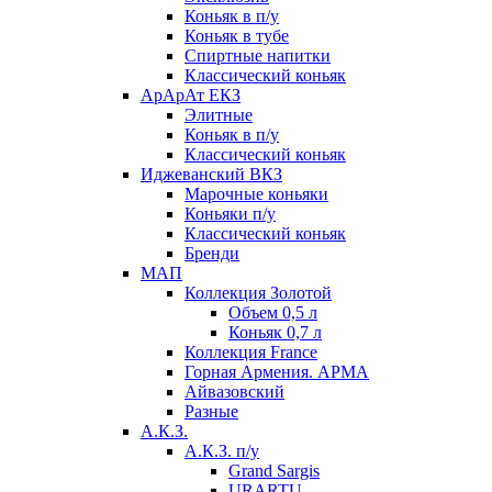
Коньяк в п/у
Коньяк в тубе
Спиртные напитки
Классический коньяк
АрАрАт ЕКЗ
Элитные
Коньяк в п/у
Классический коньяк
Иджеванский ВКЗ
Марочные коньяки
Коньяки п/у
Классический коньяк
Бренди
МАП
Коллекция Золотой
Объем 0,5 л
Коньяк 0,7 л
Коллекция France
Горная Армения. АРМА
Айвазовский
Разные
А.К.З.
А.К.З. п/у
Grand Sargis
URARTU