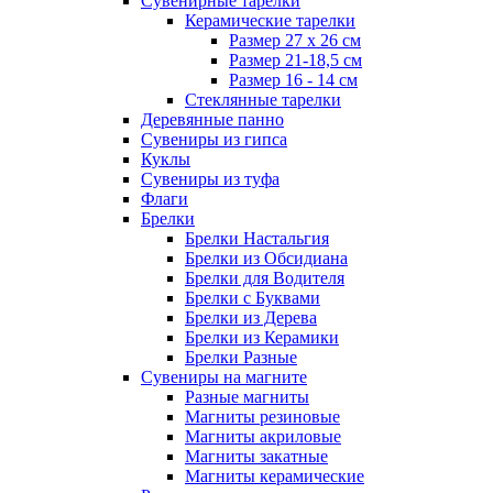
Сувенирные тарелки
Керамические тарелки
Размер 27 х 26 см
Размер 21-18,5 см
Размер 16 - 14 см
Стеклянные тарелки
Деревянные панно
Сувениры из гипса
Куклы
Сувениры из туфа
Флаги
Брелки
Брелки Настальгия
Брелки из Обсидиана
Брелки для Водителя
Брелки с Буквами
Брелки из Дерева
Брелки из Керамики
Брелки Разные
Сувениры на магните
Разные магниты
Магниты резиновые
Магниты акриловые
Магниты закатные
Магниты керамические