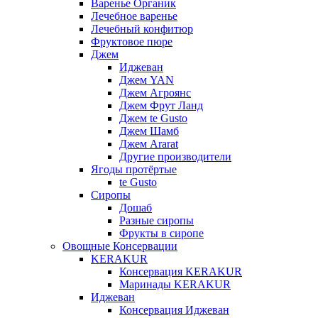
Варенье Органик
Лечебное варенье
Лечебный конфитюр
Фруктовое пюре
Джем
Иджеван
Джем YAN
Джем Агроянс
Джем Фрут Ланд
Джем te Gusto
Джем Шамб
Джем Ararat
Другие производители
Ягоды протёртые
te Gusto
Сиропы
Дошаб
Разные сиропы
Фрукты в сиропе
Овощные Консервации
KERAKUR
Консервация KERAKUR
Маринады KERAKUR
Иджеван
Консервация Иджеван