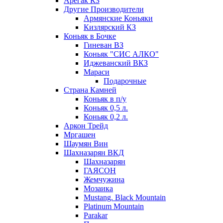
Арегак КЗ
Другие Производители
Армянские Коньяки
Кизлярский КЗ
Коньяк в Бочке
Гиневан ВЗ
Коньяк "СИС АЛКО"
Иджеванский ВКЗ
Мараси
Подарочные
Страна Камней
Коньяк в п/у
Коньяк 0,5 л.
Коньяк 0,2 л.
Аркон Трейд
Мргашен
Шаумян Вин
Шахназарян ВКД
Шахназарян
ГАЯСОН
Жемчужина
Мозаика
Mustang. Black Mountain
Platinum Mountain
Parakar