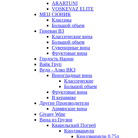
ARARTUNI
VOSKEVAZ ELITE
МЕЦ СЮНИК
Классика
Большой объем
Гиневан ВЗ
Классические вина
Большой объем
Сувенирные вина
Фруктовые вина
Гордость Нации
Вайк Груп
Веди - Алко ВКЗ
Виноградные вина
Классические
Большой объем
Фруктовые вина
В керамике
Другие Производители
Армянские вина
Givany Wine
Вина из Грузии
Кварельский Погреб
Киндзмараули
Киндзмараули 0,75л