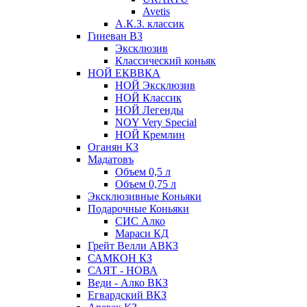
Avetis
А.К.З. классик
Гиневан ВЗ
Эксклюзив
Классический коньяк
НОЙ ЕКВВКА
НОЙ Эксклюзив
НОЙ Классик
НОЙ Легенды
NOY Very Speсial
НОЙ Кремлин
Оганян КЗ
Мадатовъ
Объем 0,5 л
Объем 0,75 л
Эксклюзивные Коньяки
Подарочные Коньяки
СИС Алко
Мараси КД
Грейт Велли АВКЗ
САМКОН КЗ
САЯТ - НОВА
Веди - Алко ВКЗ
Егвардский ВКЗ