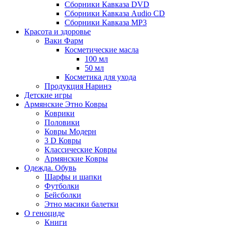
Сборники Кавказа DVD
Сборники Кавказа Audio CD
Сборники Кавказа MP3
Красота и здоровье
Ваки Фарм
Косметические масла
100 мл
50 мл
Косметика для ухода
Продукция Наринэ
Детские игры
Армянские Этно Ковры
Коврики
Половики
Ковры Модерн
3 D Ковры
Классические Ковры
Армянские Ковры
Одежда. Обувь
Шарфы и шапки
Футболки
Бейсболки
Этно масики балетки
О геноциде
Книги