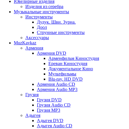
Ювелирные изделия
Изделия из серебра
Музыкальные инструменты
Инструменты
Дудук. Шви. Зурна.
Доол
Струнные инструменты
Аксессуары
MuzKavkaz
Армения
Армения DVD
Арменфильм Киностудия
Ереван Киностудия
Документальное Кино
Мультфильмы
Blu-ray. HD DVD
Армения Audio CD
Армения Audio MP3
Грузия
Грузия DVD
Грузия Audio CD
Грузия MP3
Адыгея
Адыгея DVD
Адыгея Audio CD