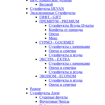
Вкус Араратской Долины
Весовой
Сухофрукты IJEVAN
Эксклюзивные Сухофрукты
ГИФТ - GIFT
ПРЕМИУМ - PREMIUM
Сухофрукты Ягоды Цукаты
Конфеты от природы
Орехи
Микс
ГУРМЭ - GOURMET
Сухофрукты с начинками
Орехи и семечки
Сухофрукты и ягоды
ЭКСТРА - EXTRA
Сухофрукты с начинками
Орехи и семечки
Сухофрукты и ягоды
ЭКОНОМ - ECONOM
Сухофрукты и ягоды
Орехи и семечки
Разное
Сухофрукты Aregi
Сушеные фрукты
Фруктовые Чипсы