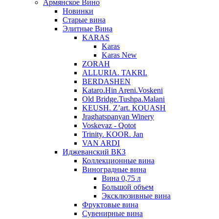
Армянское Вино
Новинки
Старые вина
Элитные Вина
KARAS
Karas
Karas New
ZORAH
ALLURIA. TAKRI.
BERDASHEN
Kataro.Hin Areni.Voskeni
Old Bridge.Tushpa.Malani
KEUSH. Z’art. KOUASH
Jraghatspanyan Winery
Voskevaz - Qotot
Trinity. KOOR. Jan
VAN ARDI
Иджеванский ВКЗ
Коллекционные вина
Виноградные вина
Вина 0,75 л
Большой объем
Эксклюзивные вина
Фруктовые вина
Cувенирные вина