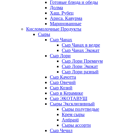
Готовые блюда и обеды
Долма
Хаш. Рубец
Ариса. Кавурма
Маринованные
Кисломолочные Продукты
Сыры
Сыр Чанах
Сыр Чанах в ведре
Сыр Чанах Экокат
Сыр Лори
Сыр Лори Премиум
Сыр Лори Экокат
Сыр Лори разный
Сыр Качотта
Сыр Овечий
Сыр Козий
Сыр в Керамике
Сыр ЭКОТАВУШ
Сыры Эксклюзивный
Сыры полутведые
Крем сыры
Antipasti
Сыры ассорти
Сыр Чечил