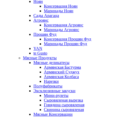
Ноян
Консервация Ноян
Маринады Ноян
Сады Арагаца
Агроянс
Консервация Агроянс
Маринады Агроянс
Прошян Фуд
Консервация Прошян Фуд
Маринады Прошян Фуд
YAN
te Gusto
Мясные Продукты
Мясные деликатесы
Армянская Бастурма
Армянский Суджух
Армянская Колбаса
Нарезки
Полуфабрикаты
Эксклюзивные закуски
Мини-рулеты
Сыровяленая вырезка
Говядина сыровяленая
Свинина сыровяленая
Мясные Консервации