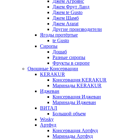
Джем Агроянс
Джем Фрут Ланд
Джем te Gusto
Джем Шамб
Джем Ararat
Другие производители
Ягоды протёртые
te Gusto
Сиропы
Дошаб
Разные сиропы
Фрукты в сиропе
Овощные Консервации
KERAKUR
Консервация KERAKUR
Маринады KERAKUR
Иджеван
Консервация Иджеван
Маринады Иджеван
ВИТАЛ
Большой объем
Wosky
Артфуд
Консервация Артфуд
Маринады Артфуд