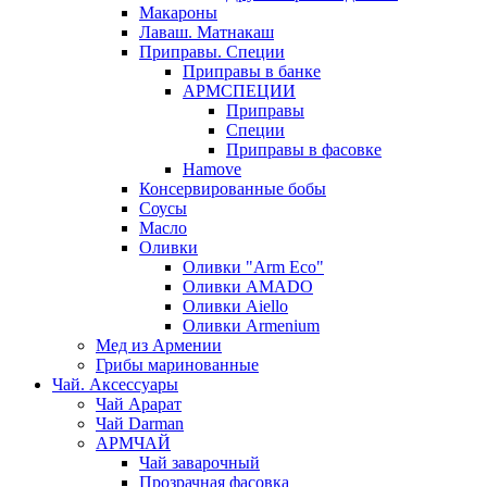
Макароны
Лаваш. Матнакаш
Приправы. Специи
Приправы в банке
АРМСПЕЦИИ
Приправы
Специи
Приправы в фасовке
Hamove
Консервированные бобы
Соусы
Масло
Оливки
Оливки "Arm Eco"
Оливки AMADO
Оливки Aiello
Оливки Armenium
Мед из Армении
Грибы маринованные
Чай. Аксессуары
Чай Арарат
Чай Darman
АРМЧАЙ
Чай заварочный
Прозрачная фасовка