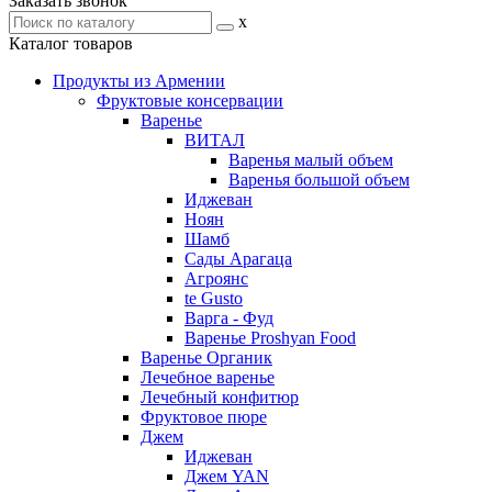
Заказать звонок
x
Каталог товаров
Продукты из Армении
Фруктовые консервации
Варенье
ВИТАЛ
Варенья малый объем
Варенья большой объем
Иджеван
Ноян
Шамб
Сады Арагаца
Агроянс
te Gusto
Варга - Фуд
Варенье Proshyan Food
Варенье Органик
Лечебное варенье
Лечебный конфитюр
Фруктовое пюре
Джем
Иджеван
Джем YAN