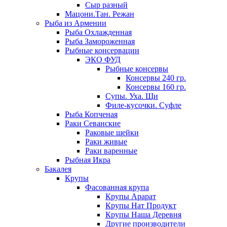
Сыр разный
Мацони.Тан. Режан
Рыба из Армении
Рыба Охлажденная
Рыба Замороженная
Рыбные консервации
ЭКО ФУД
Рыбные консервы
Консервы 240 гр.
Консервы 160 гр.
Супы. Уха. Щи
Филе-кусочки. Суфле
Рыба Копченая
Раки Севанские
Раковые шейки
Раки живые
Раки варенные
Рыбная Икра
Бакалея
Крупы
Фасованная крупа
Крупы Арарат
Крупы Нат Продукт
Крупы Наша Деревня
Другие производители