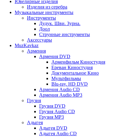
Ювелирные изделия
Изделия из серебра
Музыкальные инструменты
Инструменты
Дудук. Шви. Зурна.
Доол
Струнные инструменты
Аксессуары
MuzKavkaz
Армения
Армения DVD
Арменфильм Киностудия
Ереван Киностудия
Документальное Кино
Мультфильмы
Blu-ray. HD DVD
Армения Audio CD
Армения Audio MP3
Грузия
Грузия DVD
Грузия Audio CD
Грузия MP3
Адыгея
Адыгея DVD
Адыгея Audio CD