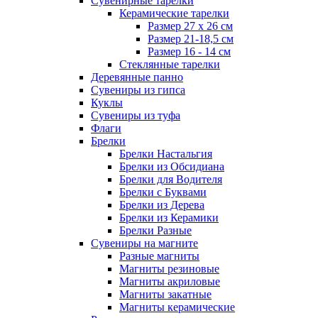
Сувенирные тарелки
Керамические тарелки
Размер 27 х 26 см
Размер 21-18,5 см
Размер 16 - 14 см
Стеклянные тарелки
Деревянные панно
Сувениры из гипса
Куклы
Сувениры из туфа
Флаги
Брелки
Брелки Настальгия
Брелки из Обсидиана
Брелки для Водителя
Брелки с Буквами
Брелки из Дерева
Брелки из Керамики
Брелки Разные
Сувениры на магните
Разные магниты
Магниты резиновые
Магниты акриловые
Магниты закатные
Магниты керамические