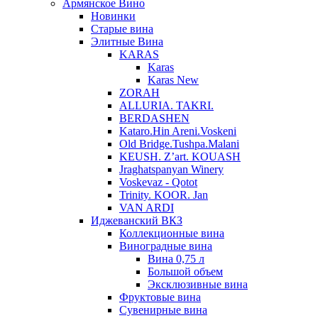
Армянское Вино
Новинки
Старые вина
Элитные Вина
KARAS
Karas
Karas New
ZORAH
ALLURIA. TAKRI.
BERDASHEN
Kataro.Hin Areni.Voskeni
Old Bridge.Tushpa.Malani
KEUSH. Z’art. KOUASH
Jraghatspanyan Winery
Voskevaz - Qotot
Trinity. KOOR. Jan
VAN ARDI
Иджеванский ВКЗ
Коллекционные вина
Виноградные вина
Вина 0,75 л
Большой объем
Эксклюзивные вина
Фруктовые вина
Cувенирные вина