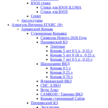
IQOS стики
Стики для IQOS ILUMA
Стики для IQOS
Сenter
Акссессуары
Алкоголь Витрина ЕГАИС 18+
Армянский Коньяк
Сувенирные Коньяки
Символы Нового 2026 Года
Прошянский КЗ
Элитные
Коньяк 5 лет 0,5 л., 0,33 л
Коньяк 5 лет 0,18 л., 0,25 л.
Коньяк 7 лет 0,5 л., 0,33 л
Шахназарян ВКД
Коньяк 0,5 л
Коньяк 0,25 л
Коньяк 0,70 л
Иджеванский ВКЗ
СИС АЛКО
Веди Алко
САМКОН / Тавинко ВКЗ
Коньяк сувенирный Сабля
Прошянский КЗ
Эксклюзив