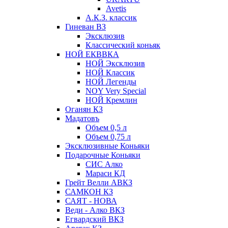
Avetis
А.К.З. классик
Гиневан ВЗ
Эксклюзив
Классический коньяк
НОЙ ЕКВВКА
НОЙ Эксклюзив
НОЙ Классик
НОЙ Легенды
NOY Very Speсial
НОЙ Кремлин
Оганян КЗ
Мадатовъ
Объем 0,5 л
Объем 0,75 л
Эксклюзивные Коньяки
Подарочные Коньяки
СИС Алко
Мараси КД
Грейт Велли АВКЗ
САМКОН КЗ
САЯТ - НОВА
Веди - Алко ВКЗ
Егвардский ВКЗ