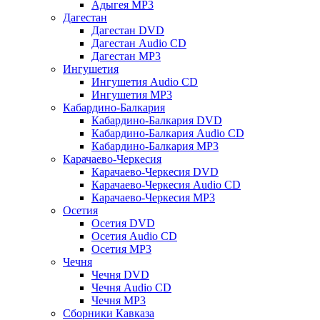
Адыгея MP3
Дагестан
Дагестан DVD
Дагестан Audio CD
Дагестан MP3
Ингушетия
Ингушетия Audio CD
Ингушетия MP3
Кабардино-Балкария
Кабардино-Балкария DVD
Кабардино-Балкария Audio CD
Кабардино-Балкария MP3
Карачаево-Черкесия
Карачаево-Черкесия DVD
Карачаево-Черкесия Audio CD
Карачаево-Черкесия MP3
Осетия
Осетия DVD
Осетия Audio CD
Осетия MP3
Чечня
Чечня DVD
Чечня Audio CD
Чечня MP3
Сборники Кавказа