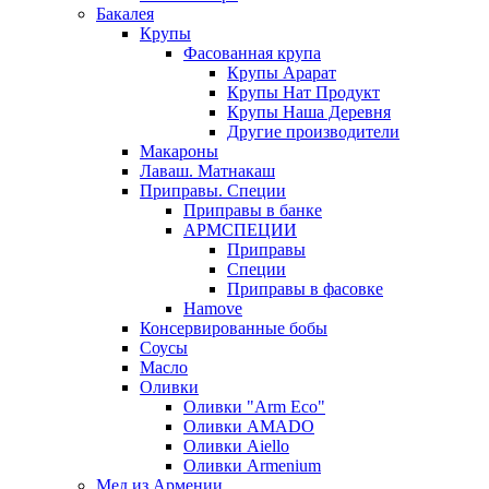
Бакалея
Крупы
Фасованная крупа
Крупы Арарат
Крупы Нат Продукт
Крупы Наша Деревня
Другие производители
Макароны
Лаваш. Матнакаш
Приправы. Специи
Приправы в банке
АРМСПЕЦИИ
Приправы
Специи
Приправы в фасовке
Hamove
Консервированные бобы
Соусы
Масло
Оливки
Оливки "Arm Eco"
Оливки AMADO
Оливки Aiello
Оливки Armenium
Мед из Армении