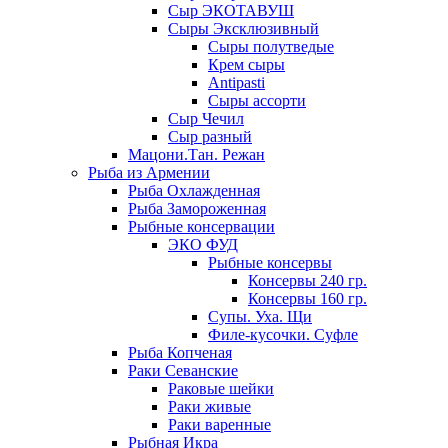
Сыр ЭКОТАВУШ
Сыры Эксклюзивный
Сыры полутведые
Крем сыры
Antipasti
Сыры ассорти
Сыр Чечил
Сыр разный
Мацони.Тан. Режан
Рыба из Армении
Рыба Охлажденная
Рыба Замороженная
Рыбные консервации
ЭКО ФУД
Рыбные консервы
Консервы 240 гр.
Консервы 160 гр.
Супы. Уха. Щи
Филе-кусочки. Суфле
Рыба Копченая
Раки Севанские
Раковые шейки
Раки живые
Раки варенные
Рыбная Икра