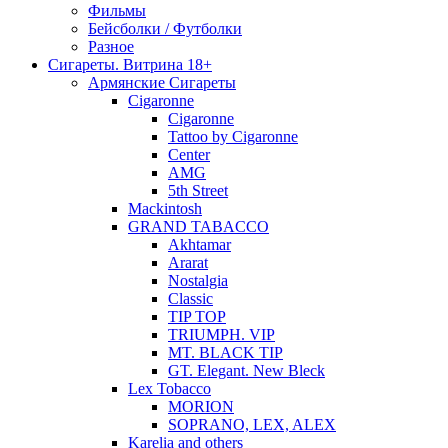
Фильмы
Бейсболки / Футболки
Разное
Сигареты. Витрина 18+
Армянские Сигареты
Cigaronne
Cigaronne
Tattoo by Cigaronne
Center
AMG
5th Street
Mackintosh
GRAND TABACCO
Akhtamar
Ararat
Nostalgia
Classic
TIP TOP
TRIUMPH. VIP
MT. BLACK TIP
GT. Elegant. New Bleck
Lex Tobacco
MORION
SOPRANO, LEX, ALEX
Karelia and others