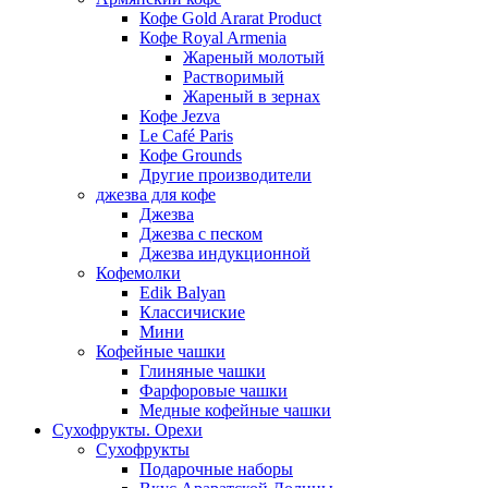
Кофе Gold Ararat Product
Кофе Royal Armenia
Жареный молотый
Растворимый
Жареный в зернах
Кофе Jezva
Le Café Paris
Кофе Grounds
Другие производители
джезва для кофе
Джезва
Джезва с песком
Джезва индукционной
Кофемолки
Edik Balyan
Классичиские
Мини
Кофейные чашки
Глиняные чашки
Фарфоровые чашки
Медные кофейные чашки
Сухофрукты. Орехи
Сухофрукты
Подарочные наборы