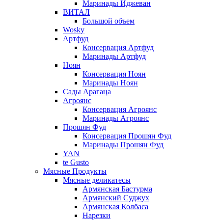
Маринады Иджеван
ВИТАЛ
Большой объем
Wosky
Артфуд
Консервация Артфуд
Маринады Артфуд
Ноян
Консервация Ноян
Маринады Ноян
Сады Арагаца
Агроянс
Консервация Агроянс
Маринады Агроянс
Прошян Фуд
Консервация Прошян Фуд
Маринады Прошян Фуд
YAN
te Gusto
Мясные Продукты
Мясные деликатесы
Армянская Бастурма
Армянский Суджух
Армянская Колбаса
Нарезки