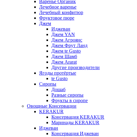
Варенье Органик
Лечебное варенье
Лечебный конфитюр
Фруктовое пюре
Джем
Иджеван
Джем YAN
Джем Агроянс
Джем Фрут Ланд
Джем te Gusto
Джем Шамб
Джем Ararat
Другие производители
Ягоды протёртые
te Gusto
Сиропы
Дошаб
Разные сиропы
Фрукты в сиропе
Овощные Консервации
KERAKUR
Консервация KERAKUR
Маринады KERAKUR
Иджеван
Консервация Иджеван