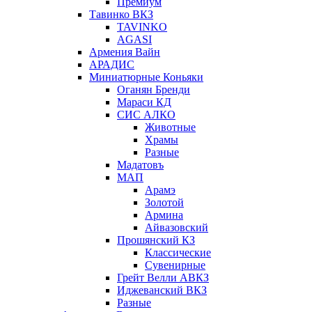
Премиум
Тавинко ВКЗ
TAVINKO
AGASI
Армения Вайн
АРАДИС
Миниатюрные Коньяки
Оганян Бренди
Мараси КД
СИС АЛКО
Животные
Храмы
Разные
Мадатовъ
МАП
Арамэ
Золотой
Армина
Айвазовский
Прошянский КЗ
Классические
Сувенирные
Грейт Велли АВКЗ
Иджеванский ВКЗ
Разные