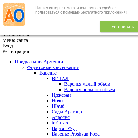
Нашим интернет-магазином намного удобнее
+7 (495) 646-888-1
пользоваться с помощью бесплатного приложения!
В корзине
0
товаров
Установить
x
Меню каталога
Меню сайта
Вход
Регистрация
Продукты из Армении
Фруктовые консервации
Варенье
ВИТАЛ
Варенья малый объем
Варенья большой объем
Иджеван
Ноян
Шамб
Сады Арагаца
Агроянс
te Gusto
Варга - Фуд
Варенье Proshyan Food