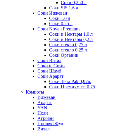
Соки 0,250 л
Соки SIS 1,6 л.
Соки Иджеван
Соки 1.0 л
Соки 0.25 л
Соки Noyan Premium
Соки и Нектары 1,0 л
Соки и Нектары 0,2 л
Соки стекло 0,75 л
Соки стекло 0,25 л
Соки Органик
Соки Витал
Соки te Gusto
Соки Шамб
Соки Арарат
Соки Tetra Pak 0,97л.
Соки Премиум ст. 0,75
Компоты
Иджеван
Арарат
YAN
Ноян
Агроянс
Прошян Фуд
Витал