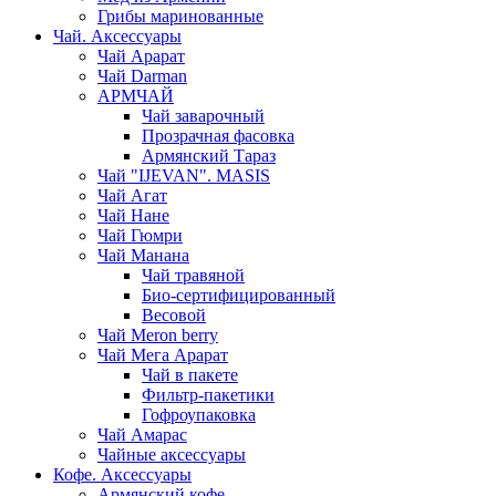
Грибы маринованные
Чай. Аксессуары
Чай Арарат
Чай Darman
АРМЧАЙ
Чай заварочный
Прозрачная фасовка
Армянский Тараз
Чай "IJEVAN". MASIS
Чай Агат
Чай Нане
Чай Гюмри
Чай Манана
Чай травяной
Био-сертифицированный
Весовой
Чай Meron berry
Чай Мега Арарат
Чай в пакете
Фильтр-пакетики
Гофроупаковка
Чай Амарас
Чайные аксессуары
Кофе. Аксессуары
Армянский кофе