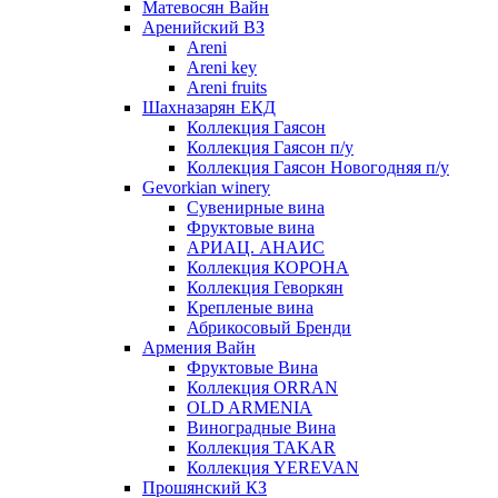
Матевосян Вайн
Аренийский ВЗ
Areni
Areni key
Areni fruits
Шахназарян ЕКД
Коллекция Гаясон
Коллекция Гаясон п/у
Коллекция Гаясон Новогодняя п/у
Gevorkian winery
Сувенирные вина
Фруктовые вина
АРИАЦ. АНАИС
Коллекция КОРОНА
Коллекция Геворкян
Крепленые вина
Абрикосовый Бренди
Армения Вайн
Фруктовые Вина
Коллекция ORRAN
OLD ARMENIA
Виноградные Вина
Коллекция TAKAR
Коллекция YEREVAN
Прошянский КЗ