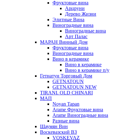
Фруктовые вина
Арцруни
Дерево Жизни
Элитные Вина
Виноградные вина
Виноградные вина
Арт Палас
МАРАН Винный Дом
Фруктовые вина
Виноградные вина
Вино в керамике
Вино в керамике
Вино в керамике п/у
Гетнатун Торговый Дом
GETNATOUN
GETNATOUN NEW
TIRANI. OLD CHINARI
МАП
Noyan Tapan
Arame Фруктовые вина
Arame Виноградные вина
Разные вина
Шаумян Вин
Воскевазский ВЗ
VOSKEVAZ