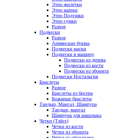
Этно жилетки
Этно шапки
Этно Подушки
Этно сумки
Разное
Подвески
Разное
Армянские буквы
Подвески маски
Подвески в машину
Подвески из дерева
Подвески из кости
Подвески из эбонита
Подвески Ностальгия
Браслеты
Разное
Браслеты из бисера
Кожаные браслеты
Тандыр, Мангал, Шампура
Тандыр, мангал
Шампура для шашлыка
Четки (Тзбех)
Четки из кости
Четки из эбонита
Четки из обсидиана