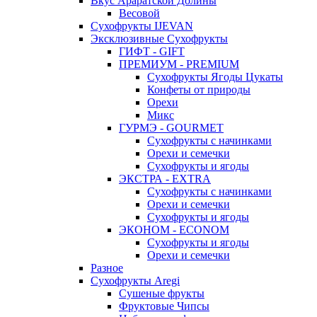
Вкус Араратской Долины
Весовой
Сухофрукты IJEVAN
Эксклюзивные Сухофрукты
ГИФТ - GIFT
ПРЕМИУМ - PREMIUM
Сухофрукты Ягоды Цукаты
Конфеты от природы
Орехи
Микс
ГУРМЭ - GOURMET
Сухофрукты с начинками
Орехи и семечки
Сухофрукты и ягоды
ЭКСТРА - EXTRA
Сухофрукты с начинками
Орехи и семечки
Сухофрукты и ягоды
ЭКОНОМ - ECONOM
Сухофрукты и ягоды
Орехи и семечки
Разное
Сухофрукты Aregi
Сушеные фрукты
Фруктовые Чипсы