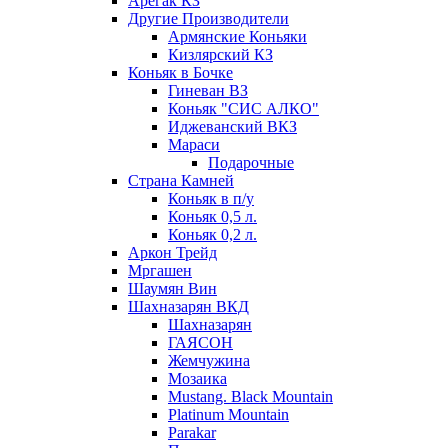
Арегак КЗ
Другие Производители
Армянские Коньяки
Кизлярский КЗ
Коньяк в Бочке
Гиневан ВЗ
Коньяк "СИС АЛКО"
Иджеванский ВКЗ
Мараси
Подарочные
Страна Камней
Коньяк в п/у
Коньяк 0,5 л.
Коньяк 0,2 л.
Аркон Трейд
Мргашен
Шаумян Вин
Шахназарян ВКД
Шахназарян
ГАЯСОН
Жемчужина
Мозаика
Mustang. Black Mountain
Platinum Mountain
Parakar