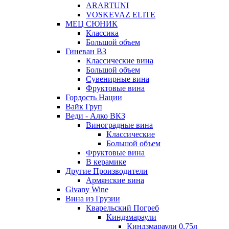
ARARTUNI
VOSKEVAZ ELITE
МЕЦ СЮНИК
Классика
Большой объем
Гиневан ВЗ
Классические вина
Большой объем
Сувенирные вина
Фруктовые вина
Гордость Нации
Вайк Груп
Веди - Алко ВКЗ
Виноградные вина
Классические
Большой объем
Фруктовые вина
В керамике
Другие Производители
Армянские вина
Givany Wine
Вина из Грузии
Кварельский Погреб
Киндзмараули
Киндзмараули 0,75л