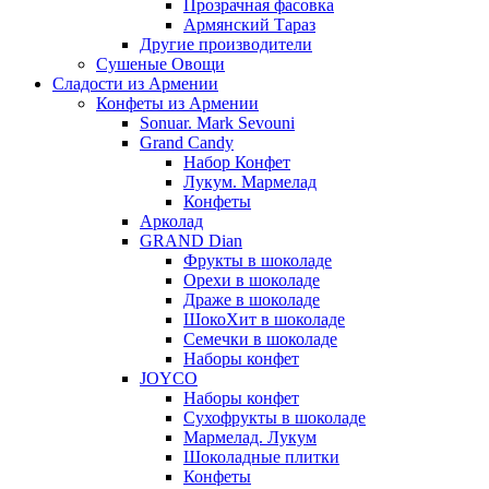
Прозрачная фасовка
Армянский Тараз
Другие производители
Сушеные Овощи
Сладости из Армении
Конфеты из Армении
Sonuar. Mark Sevouni
Grand Candy
Набор Конфет
Лукум. Мармелад
Конфеты
Арколад
GRAND Dian
Фрукты в шоколаде
Орехи в шоколаде
Драже в шоколаде
ШокоХит в шоколаде
Семечки в шоколаде
Наборы конфет
JOYCO
Наборы конфет
Сухофрукты в шоколаде
Мармелад. Лукум
Шоколадные плитки
Конфеты