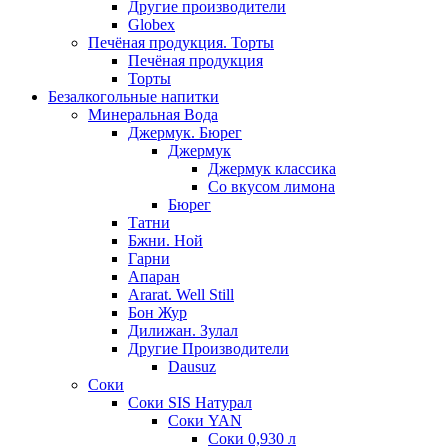
Другие производители
Globex
Печёная продукция. Торты
Печёная продукция
Торты
Безалкогольные напитки
Минеральная Вода
Джермук. Бюрег
Джермук
Джермук классика
Со вкусом лимона
Бюрег
Татни
Бжни. Ной
Гарни
Апаран
Ararat. Well Still
Бон Жур
Дилижан. Зулал
Другие Производители
Dausuz
Соки
Соки SIS Натурал
Соки YAN
Соки 0,930 л