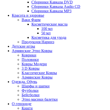
Сборники Кавказа DVD
Сборники Кавказа Audio CD
Сборники Кавказа MP3
Красота и здоровье
Ваки Фарм
Косметические масла
100 мл
50 мл
Косметика для ухода
Продукция Наринэ
Детские игры
Армянские Этно Ковры
Коврики
Половики
Ковры Модерн
3 D Ковры
Классические Ковры
Армянские Ковры
Одежда. Обувь
Шарфы и шапки
Футболки
Бейсболки
Этно масики балетки
О геноциде
Книги