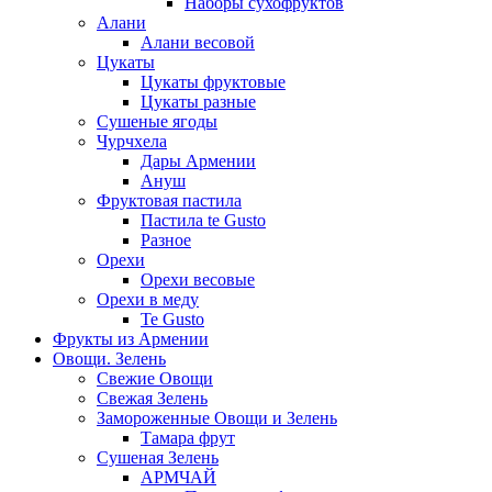
Наборы сухофруктов
Алани
Алани весовой
Цукаты
Цукаты фруктовые
Цукаты разные
Сушеные ягоды
Чурчхела
Дары Армении
Ануш
Фруктовая пастила
Пастила te Gusto
Разное
Орехи
Орехи весовые
Орехи в меду
Te Gusto
Фрукты из Армении
Овощи. Зелень
Свежие Овощи
Свежая Зелень
Замороженные Овощи и Зелень
Тамара фрут
Сушеная Зелень
АРМЧАЙ