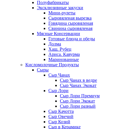
Полуфабрикаты
Эксклюзивные закуски
Мини-рулеты
Сыровяленая вырезка
Говядина сыровяленая
Свинина сыровяленая
Мясные Консервации
Готовые блюда и обеды
Долма
Хаш. Рубец
Ариса. Кавурма
Маринованные
Кисломолочные Продукты
Сыры
Сыр Чанах
Сыр Чанах в ведре
Сыр Чанах Экокат
Сыр Лори
Сыр Лори Премиум
Сыр Лори Экокат
Сыр Лори разный
Сыр Качотта
Сыр Овечий
Сыр Козий
Сыр в Керамике