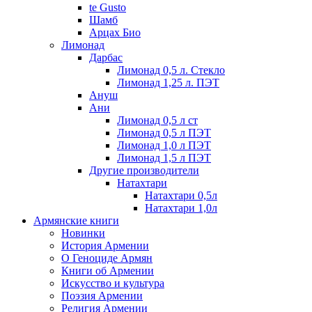
te Gusto
Шамб
Арцах Био
Лимонад
Дарбас
Лимонад 0,5 л. Стекло
Лимонад 1,25 л. ПЭТ
Ануш
Ани
Лимонад 0,5 л ст
Лимонад 0,5 л ПЭТ
Лимонад 1,0 л ПЭТ
Лимонад 1,5 л ПЭТ
Другие производители
Натахтари
Натахтари 0,5л
Натахтари 1,0л
Армянские книги
Новинки
История Армении
О Геноциде Армян
Книги об Армении
Иcкусство и культура
Поэзия Армении
Религия Армении