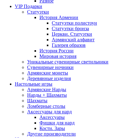
Разное
VIP Подарки
Статуэтки
История Армении
Статуэтки полистоун
Статуэтки бронза
Церкви. Статуэтки
Армянский алфавит
Галерея образов
История России
Мировая история
Уникальные сувенирные светильники
Сувенирные ночники
Армянские монеты
Деревянные изделия
Настольные игры
Армянские Нарды
Нарды + Шахматы
Шахматы
Ломберные столы
Аксессуары для нард
Аксессуары
Фишки для нард
Кости. Зары
Другие производители