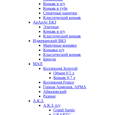
Коньяк в п/у
Коньяк в тубе
Спиртные напитки
Классический коньяк
АрАрАт ЕКЗ
Элитные
Коньяк в п/у
Классический коньяк
Иджеванский ВКЗ
Марочные коньяки
Коньяки п/у
Классический коньяк
Бренди
МАП
Коллекция Золотой
Объем 0,5 л
Коньяк 0,7 л
Коллекция France
Горная Армения. АРМА
Айвазовский
Разные
А.К.З.
А.К.З. п/у
Grand Sargis
URARTU