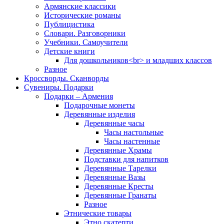
Армянские классики
Исторические романы
Публицистика
Словари. Разговорники
Учебники. Самоучители
Детские книги
Для дошкольников<br> и младших классов
Разное
Кроссворды. Сканворды
Сувениры. Подарки
Подарки – Армения
Подарочные монеты
Деревянные изделия
Деревянные часы
Часы настольные
Часы настенные
Деревянные Храмы
Подставки для напитков
Деревянные Тарелки
Деревянные Вазы
Деревянные Кресты
Деревянные Гранаты
Разное
Этнические товары
Этно скатерти