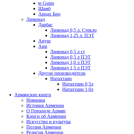
te Gusto
Шамб
Арцах Био
Лимонад
Дарбас
Лимонад 0,5 л. Стекло
Лимонад 1,25 л. ПЭТ
Ануш
Ани
Лимонад 0,5 л ст
Лимонад 0,5 л ПЭТ
Лимонад 1,0 л ПЭТ
Лимонад 1,5 л ПЭТ
Другие производители
Натахтари
Натахтари 0,5л
Натахтари 1,0л
Армянские книги
Новинки
История Армении
О Геноциде Армян
Книги об Армении
Иcкусство и культура
Поэзия Армении
Религия Армении