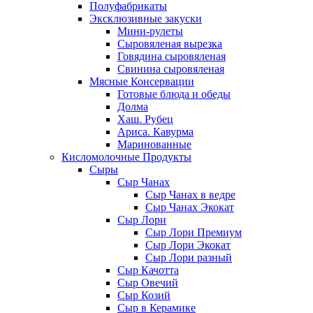
Полуфабрикаты
Эксклюзивные закуски
Мини-рулеты
Сыровяленая вырезка
Говядина сыровяленая
Свинина сыровяленая
Мясные Консервации
Готовые блюда и обеды
Долма
Хаш. Рубец
Ариса. Кавурма
Маринованные
Кисломолочные Продукты
Сыры
Сыр Чанах
Сыр Чанах в ведре
Сыр Чанах Экокат
Сыр Лори
Сыр Лори Премиум
Сыр Лори Экокат
Сыр Лори разный
Сыр Качотта
Сыр Овечий
Сыр Козий
Сыр в Керамике