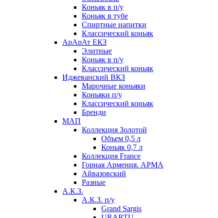
Коньяк в п/у
Коньяк в тубе
Спиртные напитки
Классический коньяк
АрАрАт ЕКЗ
Элитные
Коньяк в п/у
Классический коньяк
Иджеванский ВКЗ
Марочные коньяки
Коньяки п/у
Классический коньяк
Бренди
МАП
Коллекция Золотой
Объем 0,5 л
Коньяк 0,7 л
Коллекция France
Горная Армения. АРМА
Айвазовский
Разные
А.К.З.
А.К.З. п/у
Grand Sargis
URARTU