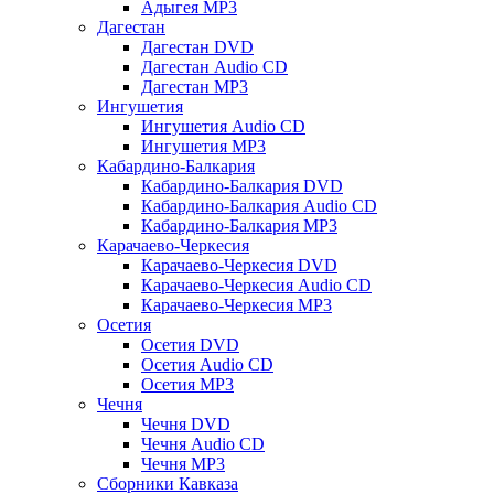
Адыгея MP3
Дагестан
Дагестан DVD
Дагестан Audio CD
Дагестан MP3
Ингушетия
Ингушетия Audio CD
Ингушетия MP3
Кабардино-Балкария
Кабардино-Балкария DVD
Кабардино-Балкария Audio CD
Кабардино-Балкария MP3
Карачаево-Черкесия
Карачаево-Черкесия DVD
Карачаево-Черкесия Audio CD
Карачаево-Черкесия MP3
Осетия
Осетия DVD
Осетия Audio CD
Осетия MP3
Чечня
Чечня DVD
Чечня Audio CD
Чечня MP3
Сборники Кавказа