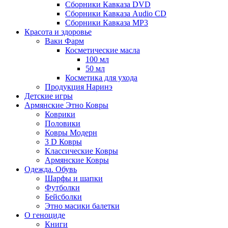
Сборники Кавказа DVD
Сборники Кавказа Audio CD
Сборники Кавказа MP3
Красота и здоровье
Ваки Фарм
Косметические масла
100 мл
50 мл
Косметика для ухода
Продукция Наринэ
Детские игры
Армянские Этно Ковры
Коврики
Половики
Ковры Модерн
3 D Ковры
Классические Ковры
Армянские Ковры
Одежда. Обувь
Шарфы и шапки
Футболки
Бейсболки
Этно масики балетки
О геноциде
Книги