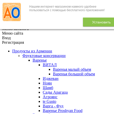
Нашим интернет-магазином намного удобнее
+7 (495) 646-888-1
пользоваться с помощью бесплатного приложения!
В корзине
0
товаров
Установить
x
Меню каталога
Меню сайта
Вход
Регистрация
Продукты из Армении
Фруктовые консервации
Варенье
ВИТАЛ
Варенья малый объем
Варенья большой объем
Иджеван
Ноян
Шамб
Сады Арагаца
Агроянс
te Gusto
Варга - Фуд
Варенье Proshyan Food