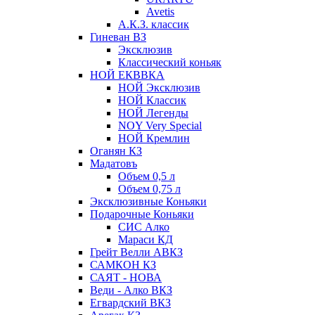
Avetis
А.К.З. классик
Гиневан ВЗ
Эксклюзив
Классический коньяк
НОЙ ЕКВВКА
НОЙ Эксклюзив
НОЙ Классик
НОЙ Легенды
NOY Very Speсial
НОЙ Кремлин
Оганян КЗ
Мадатовъ
Объем 0,5 л
Объем 0,75 л
Эксклюзивные Коньяки
Подарочные Коньяки
СИС Алко
Мараси КД
Грейт Велли АВКЗ
САМКОН КЗ
САЯТ - НОВА
Веди - Алко ВКЗ
Егвардский ВКЗ