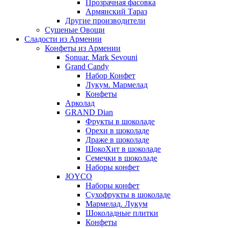
Прозрачная фасовка
Армянский Тараз
Другие производители
Сушеные Овощи
Сладости из Армении
Конфеты из Армении
Sonuar. Mark Sevouni
Grand Candy
Набор Конфет
Лукум. Мармелад
Конфеты
Арколад
GRAND Dian
Фрукты в шоколаде
Орехи в шоколаде
Драже в шоколаде
ШокоХит в шоколаде
Семечки в шоколаде
Наборы конфет
JOYCO
Наборы конфет
Сухофрукты в шоколаде
Мармелад. Лукум
Шоколадные плитки
Конфеты