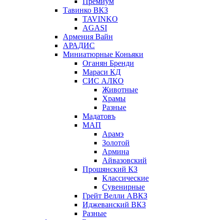
Премиум
Тавинко ВКЗ
TAVINKO
AGASI
Армения Вайн
АРАДИС
Миниатюрные Коньяки
Оганян Бренди
Мараси КД
СИС АЛКО
Животные
Храмы
Разные
Мадатовъ
МАП
Арамэ
Золотой
Армина
Айвазовский
Прошянский КЗ
Классические
Сувенирные
Грейт Велли АВКЗ
Иджеванский ВКЗ
Разные