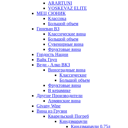
ARARTUNI
VOSKEVAZ ELITE
МЕЦ СЮНИК
Классика
Большой объем
Гиневан ВЗ
Классические вина
Большой объем
Сувенирные вина
Фруктовые вина
Гордость Нации
Вайк Груп
Веди - Алко ВКЗ
Виноградные вина
Классические
Большой объем
Фруктовые вина
В керамике
Другие Производители
Армянские вина
Givany Wine
Вина из Грузии
Кварельский Погреб
Киндзмараули
Киндзмараули 0,75л