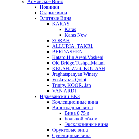
Армянское Вино
Новинки
Старые вина
Элитные Вина
KARAS
Karas
Karas New
ZORAH
ALLURIA. TAKRI.
BERDASHEN
Kataro.Hin Areni.Voskeni
Old Bridge.Tushpa.Malani
KEUSH. Z’art. KOUASH
Jraghatspanyan Winery
Voskevaz - Qotot
Trinity. KOOR. Jan
VAN ARDI
Иджеванский ВКЗ
Коллекционные вина
Виноградные вина
Вина 0,75 л
Большой объем
Эксклюзивные вина
Фруктовые вина
Cувенирные вина