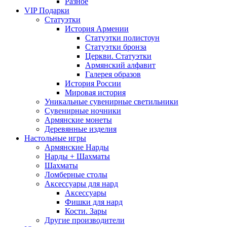
Разное
VIP Подарки
Статуэтки
История Армении
Статуэтки полистоун
Статуэтки бронза
Церкви. Статуэтки
Армянский алфавит
Галерея образов
История России
Мировая история
Уникальные сувенирные светильники
Сувенирные ночники
Армянские монеты
Деревянные изделия
Настольные игры
Армянские Нарды
Нарды + Шахматы
Шахматы
Ломберные столы
Аксессуары для нард
Аксессуары
Фишки для нард
Кости. Зары
Другие производители