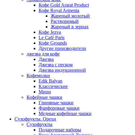
Кофе Gold Ararat Product
Кофе Royal Armenia
Жареный молотый
Растворимый
Жареный в зернах
Кофе Jezva
Le Café Paris
Кофе Grounds
Другие производители
джезва для кофе
Джезва
Джезва с песком
Джезва индукционной
Кофемолки
Edik Balyan
Классичиские
Мини
Кофейные чашки
Глиняные чашки
Фарфоровые чашки
Медные кофейные чашки
Сухофрукты. Орехи
Сухофрукты
Подарочные наборы