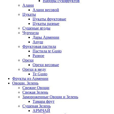
Наборы сухофруктов
Алани
Алани весовой
Цукаты
Цукаты фруктовые
Цукаты разные
Сушеные ягоды
Чурчхела
Дары Армении
Ануш
Фруктовая пастила
Пастила te Gusto
Разное
Орехи
Орехи весовые
Орехи в меду
Te Gusto
Фрукты из Армении
Овощи. Зелень
Свежие Овощи
Свежая Зелень
Замороженные Овощи и Зелень
Тамара фрут
Сушеная Зелень
АРМЧАЙ