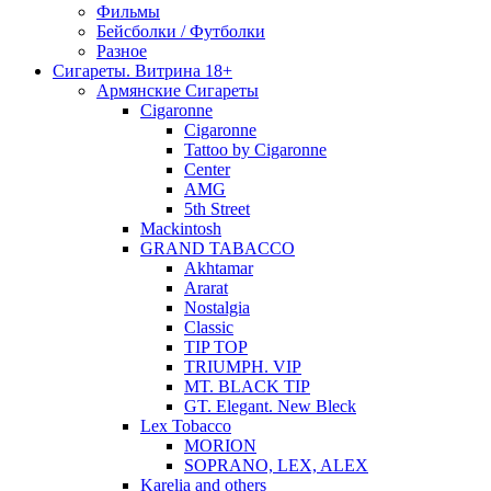
Фильмы
Бейсболки / Футболки
Разное
Сигареты. Витрина 18+
Армянские Сигареты
Cigaronne
Cigaronne
Tattoo by Cigaronne
Center
AMG
5th Street
Mackintosh
GRAND TABACCO
Akhtamar
Ararat
Nostalgia
Classic
TIP TOP
TRIUMPH. VIP
MT. BLACK TIP
GT. Elegant. New Bleck
Lex Tobacco
MORION
SOPRANO, LEX, ALEX
Karelia and others