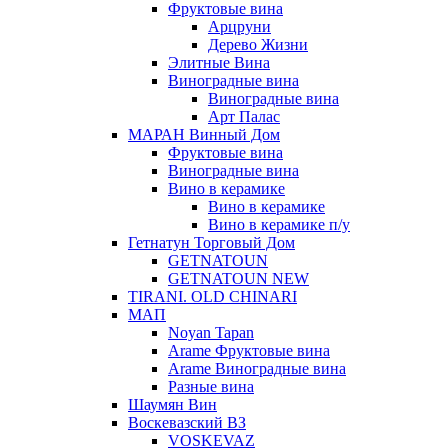
Фруктовые вина
Арцруни
Дерево Жизни
Элитные Вина
Виноградные вина
Виноградные вина
Арт Палас
МАРАН Винный Дом
Фруктовые вина
Виноградные вина
Вино в керамике
Вино в керамике
Вино в керамике п/у
Гетнатун Торговый Дом
GETNATOUN
GETNATOUN NEW
TIRANI. OLD CHINARI
МАП
Noyan Tapan
Arame Фруктовые вина
Arame Виноградные вина
Разные вина
Шаумян Вин
Воскевазский ВЗ
VOSKEVAZ