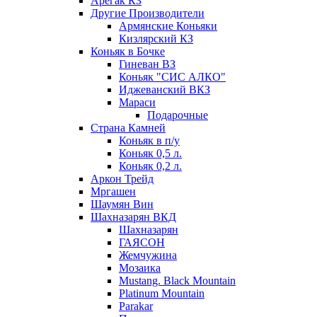
Арегак КЗ
Другие Производители
Армянские Коньяки
Кизлярский КЗ
Коньяк в Бочке
Гиневан ВЗ
Коньяк "СИС АЛКО"
Иджеванский ВКЗ
Мараси
Подарочные
Страна Камней
Коньяк в п/у
Коньяк 0,5 л.
Коньяк 0,2 л.
Аркон Трейд
Мргашен
Шаумян Вин
Шахназарян ВКД
Шахназарян
ГАЯСОН
Жемчужина
Мозаика
Mustang. Black Mountain
Platinum Mountain
Parakar