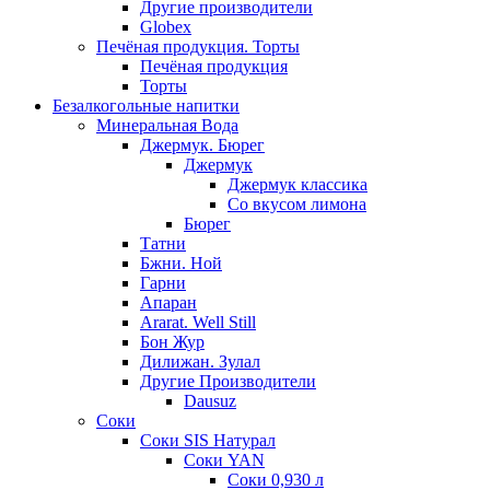
Другие производители
Globex
Печёная продукция. Торты
Печёная продукция
Торты
Безалкогольные напитки
Минеральная Вода
Джермук. Бюрег
Джермук
Джермук классика
Со вкусом лимона
Бюрег
Татни
Бжни. Ной
Гарни
Апаран
Ararat. Well Still
Бон Жур
Дилижан. Зулал
Другие Производители
Dausuz
Соки
Соки SIS Натурал
Соки YAN
Соки 0,930 л