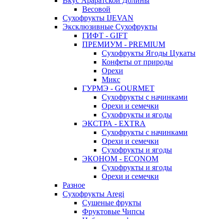
Вкус Араратской Долины
Весовой
Сухофрукты IJEVAN
Эксклюзивные Сухофрукты
ГИФТ - GIFT
ПРЕМИУМ - PREMIUM
Сухофрукты Ягоды Цукаты
Конфеты от природы
Орехи
Микс
ГУРМЭ - GOURMET
Сухофрукты с начинками
Орехи и семечки
Сухофрукты и ягоды
ЭКСТРА - EXTRA
Сухофрукты с начинками
Орехи и семечки
Сухофрукты и ягоды
ЭКОНОМ - ECONOM
Сухофрукты и ягоды
Орехи и семечки
Разное
Сухофрукты Aregi
Сушеные фрукты
Фруктовые Чипсы