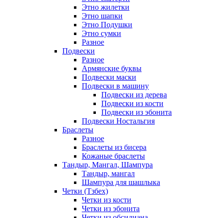
Этно жилетки
Этно шапки
Этно Подушки
Этно сумки
Разное
Подвески
Разное
Армянские буквы
Подвески маски
Подвески в машину
Подвески из дерева
Подвески из кости
Подвески из эбонита
Подвески Ностальгия
Браслеты
Разное
Браслеты из бисера
Кожаные браслеты
Тандыр, Мангал, Шампура
Тандыр, мангал
Шампура для шашлыка
Четки (Тзбех)
Четки из кости
Четки из эбонита
Четки из обсидиана