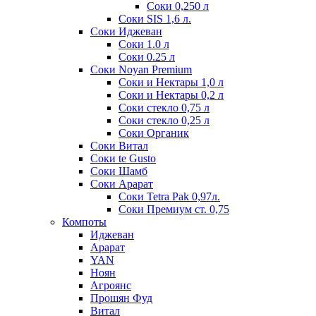
Соки 0,250 л
Соки SIS 1,6 л.
Соки Иджеван
Соки 1.0 л
Соки 0.25 л
Соки Noyan Premium
Соки и Нектары 1,0 л
Соки и Нектары 0,2 л
Соки стекло 0,75 л
Соки стекло 0,25 л
Соки Органик
Соки Витал
Соки te Gusto
Соки Шамб
Соки Арарат
Соки Tetra Pak 0,97л.
Соки Премиум ст. 0,75
Компоты
Иджеван
Арарат
YAN
Ноян
Агроянс
Прошян Фуд
Витал