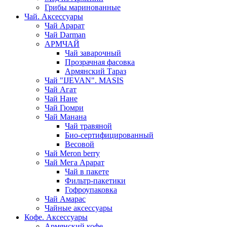
Грибы маринованные
Чай. Аксессуары
Чай Арарат
Чай Darman
АРМЧАЙ
Чай заварочный
Прозрачная фасовка
Армянский Тараз
Чай "IJEVAN". MASIS
Чай Агат
Чай Нане
Чай Гюмри
Чай Манана
Чай травяной
Био-сертифицированный
Весовой
Чай Meron berry
Чай Мега Арарат
Чай в пакете
Фильтр-пакетики
Гофроупаковка
Чай Амарас
Чайные аксессуары
Кофе. Аксессуары
Армянский кофе