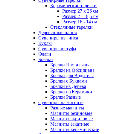
Сувенирные тарелки
Керамические тарелки
Размер 27 х 26 см
Размер 21-18,5 см
Размер 16 - 14 см
Стеклянные тарелки
Деревянные панно
Сувениры из гипса
Куклы
Сувениры из туфа
Флаги
Брелки
Брелки Настальгия
Брелки из Обсидиана
Брелки для Водителя
Брелки с Буквами
Брелки из Дерева
Брелки из Керамики
Брелки Разные
Сувениры на магните
Разные магниты
Магниты резиновые
Магниты акриловые
Магниты закатные
Магниты керамические