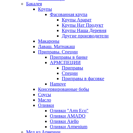
Бакалея
Крупы
Фасованная крупа
Крупы Арарат
Крупы Нат Продукт
Крупы Наша Деревня
Другие производители
Макароны
Лаваш. Матнакаш
Приправы. Специи
Приправы в банке
АРМСПЕЦИИ
Приправы
Специи
Приправы в фасовке
Hamove
Консервированные бобы
Соусы
Масло
Оливки
Оливки "Arm Eco"
Оливки AMADO
Оливки Aiello
Оливки Armenium
Мед из Армении