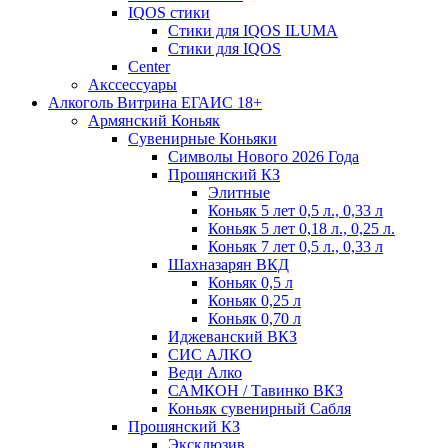
IQOS стики
Стики для IQOS ILUMA
Стики для IQOS
Сenter
Акссессуары
Алкоголь Витрина ЕГАИС 18+
Армянский Коньяк
Сувенирные Коньяки
Символы Нового 2026 Года
Прошянский КЗ
Элитные
Коньяк 5 лет 0,5 л., 0,33 л
Коньяк 5 лет 0,18 л., 0,25 л.
Коньяк 7 лет 0,5 л., 0,33 л
Шахназарян ВКД
Коньяк 0,5 л
Коньяк 0,25 л
Коньяк 0,70 л
Иджеванский ВКЗ
СИС АЛКО
Веди Алко
САМКОН / Тавинко ВКЗ
Коньяк сувенирный Сабля
Прошянский КЗ
Эксклюзив