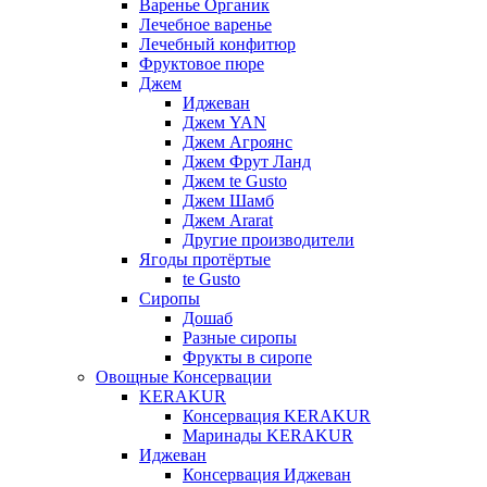
Варенье Органик
Лечебное варенье
Лечебный конфитюр
Фруктовое пюре
Джем
Иджеван
Джем YAN
Джем Агроянс
Джем Фрут Ланд
Джем te Gusto
Джем Шамб
Джем Ararat
Другие производители
Ягоды протёртые
te Gusto
Сиропы
Дошаб
Разные сиропы
Фрукты в сиропе
Овощные Консервации
KERAKUR
Консервация KERAKUR
Маринады KERAKUR
Иджеван
Консервация Иджеван