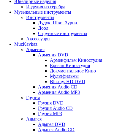
Ювелирные изделия
Изделия из серебра
Музыкальные инструменты
Инструменты
Дудук. Шви. Зурна.
Доол
Струнные инструменты
Аксессуары
MuzKavkaz
Армения
Армения DVD
Арменфильм Киностудия
Ереван Киностудия
Документальное Кино
Мультфильмы
Blu-ray. HD DVD
Армения Audio CD
Армения Audio MP3
Грузия
Грузия DVD
Грузия Audio CD
Грузия MP3
Адыгея
Адыгея DVD
Адыгея Audio CD