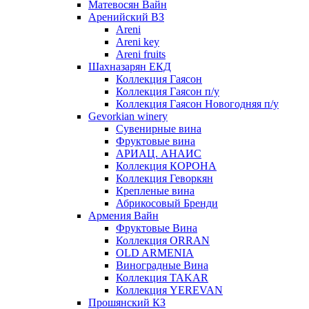
Матевосян Вайн
Аренийский ВЗ
Areni
Areni key
Areni fruits
Шахназарян ЕКД
Коллекция Гаясон
Коллекция Гаясон п/у
Коллекция Гаясон Новогодняя п/у
Gevorkian winery
Сувенирные вина
Фруктовые вина
АРИАЦ. АНАИС
Коллекция КОРОНА
Коллекция Геворкян
Крепленые вина
Абрикосовый Бренди
Армения Вайн
Фруктовые Вина
Коллекция ORRAN
OLD ARMENIA
Виноградные Вина
Коллекция TAKAR
Коллекция YEREVAN
Прошянский КЗ