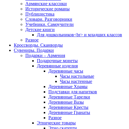
Армянские классики
Исторические романы
Публицистика
Словари. Разговорники
Учебники. Самоучители
Детские книги
Для дошкольников<br> и младших классов
Разное
Кроссворды. Сканворды
Сувениры. Подарки
Подарки – Армения
Подарочные монеты
Деревянные изделия
Деревянные часы
Часы настольные
Часы настенные
Деревянные Храмы
Подставки для напитков
Деревянные Тарелки
Деревянные Вазы
Деревянные Кресты
Деревянные Гранаты
Разное
Этнические товары
Этно скатерти