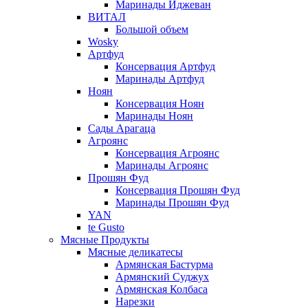
Маринады Иджеван
ВИТАЛ
Большой объем
Wosky
Артфуд
Консервация Артфуд
Маринады Артфуд
Ноян
Консервация Ноян
Маринады Ноян
Сады Арагаца
Агроянс
Консервация Агроянс
Маринады Агроянс
Прошян Фуд
Консервация Прошян Фуд
Маринады Прошян Фуд
YAN
te Gusto
Мясные Продукты
Мясные деликатесы
Армянская Бастурма
Армянский Суджух
Армянская Колбаса
Нарезки