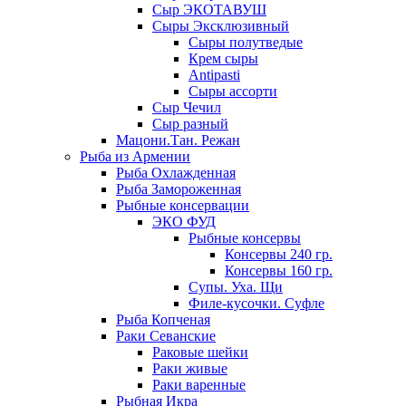
Сыр ЭКОТАВУШ
Сыры Эксклюзивный
Сыры полутведые
Крем сыры
Antipasti
Сыры ассорти
Сыр Чечил
Сыр разный
Мацони.Тан. Режан
Рыба из Армении
Рыба Охлажденная
Рыба Замороженная
Рыбные консервации
ЭКО ФУД
Рыбные консервы
Консервы 240 гр.
Консервы 160 гр.
Супы. Уха. Щи
Филе-кусочки. Суфле
Рыба Копченая
Раки Севанские
Раковые шейки
Раки живые
Раки варенные
Рыбная Икра