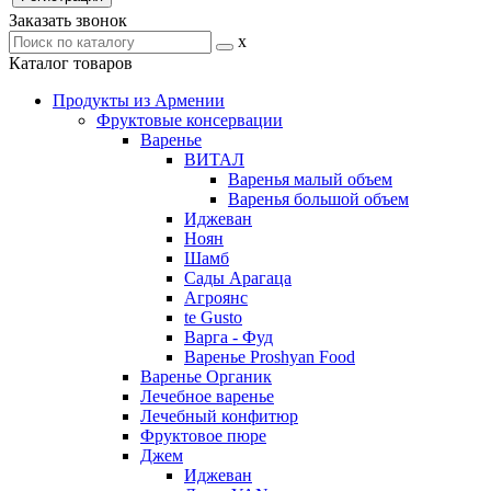
Заказать звонок
x
Каталог товаров
Продукты из Армении
Фруктовые консервации
Варенье
ВИТАЛ
Варенья малый объем
Варенья большой объем
Иджеван
Ноян
Шамб
Сады Арагаца
Агроянс
te Gusto
Варга - Фуд
Варенье Proshyan Food
Варенье Органик
Лечебное варенье
Лечебный конфитюр
Фруктовое пюре
Джем
Иджеван