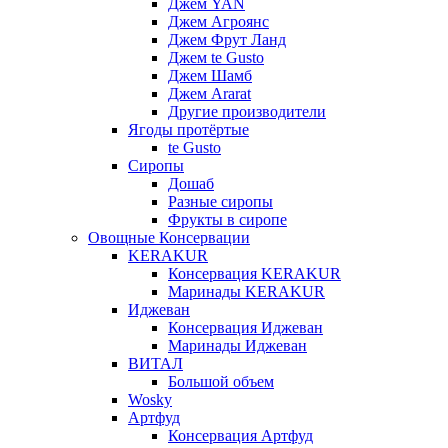
Джем YAN
Джем Агроянс
Джем Фрут Ланд
Джем te Gusto
Джем Шамб
Джем Ararat
Другие производители
Ягоды протёртые
te Gusto
Сиропы
Дошаб
Разные сиропы
Фрукты в сиропе
Овощные Консервации
KERAKUR
Консервация KERAKUR
Маринады KERAKUR
Иджеван
Консервация Иджеван
Маринады Иджеван
ВИТАЛ
Большой объем
Wosky
Артфуд
Консервация Артфуд