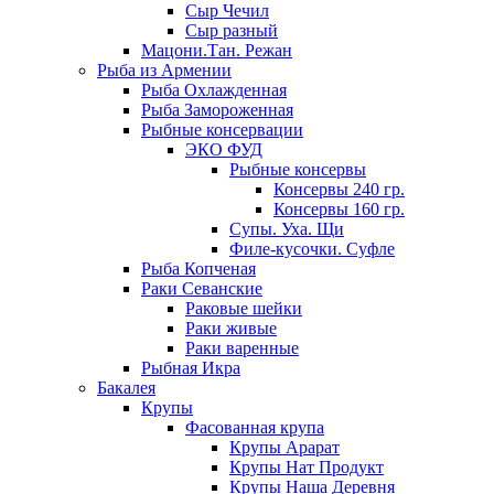
Сыр Чечил
Сыр разный
Мацони.Тан. Режан
Рыба из Армении
Рыба Охлажденная
Рыба Замороженная
Рыбные консервации
ЭКО ФУД
Рыбные консервы
Консервы 240 гр.
Консервы 160 гр.
Супы. Уха. Щи
Филе-кусочки. Суфле
Рыба Копченая
Раки Севанские
Раковые шейки
Раки живые
Раки варенные
Рыбная Икра
Бакалея
Крупы
Фасованная крупа
Крупы Арарат
Крупы Нат Продукт
Крупы Наша Деревня