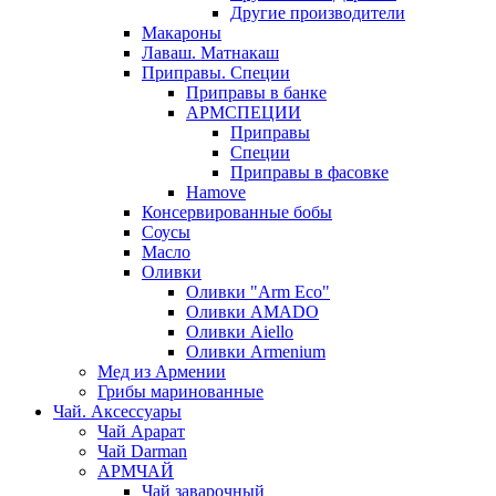
Другие производители
Макароны
Лаваш. Матнакаш
Приправы. Специи
Приправы в банке
АРМСПЕЦИИ
Приправы
Специи
Приправы в фасовке
Hamove
Консервированные бобы
Соусы
Масло
Оливки
Оливки "Arm Eco"
Оливки AMADO
Оливки Aiello
Оливки Armenium
Мед из Армении
Грибы маринованные
Чай. Аксессуары
Чай Арарат
Чай Darman
АРМЧАЙ
Чай заварочный