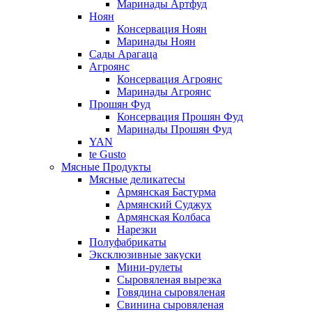
Маринады Артфуд
Ноян
Консервация Ноян
Маринады Ноян
Сады Арагаца
Агроянс
Консервация Агроянс
Маринады Агроянс
Прошян Фуд
Консервация Прошян Фуд
Маринады Прошян Фуд
YAN
te Gusto
Мясные Продукты
Мясные деликатесы
Армянская Бастурма
Армянский Суджух
Армянская Колбаса
Нарезки
Полуфабрикаты
Эксклюзивные закуски
Мини-рулеты
Сыровяленая вырезка
Говядина сыровяленая
Свинина сыровяленая