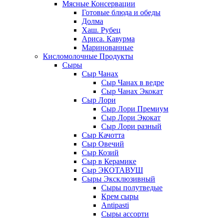
Мясные Консервации
Готовые блюда и обеды
Долма
Хаш. Рубец
Ариса. Кавурма
Маринованные
Кисломолочные Продукты
Сыры
Сыр Чанах
Сыр Чанах в ведре
Сыр Чанах Экокат
Сыр Лори
Сыр Лори Премиум
Сыр Лори Экокат
Сыр Лори разный
Сыр Качотта
Сыр Овечий
Сыр Козий
Сыр в Керамике
Сыр ЭКОТАВУШ
Сыры Эксклюзивный
Сыры полутведые
Крем сыры
Antipasti
Сыры ассорти