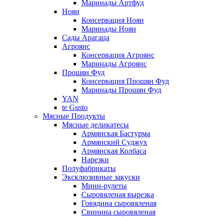
Маринады Артфуд
Ноян
Консервация Ноян
Маринады Ноян
Сады Арагаца
Агроянс
Консервация Агроянс
Маринады Агроянс
Прошян Фуд
Консервация Прошян Фуд
Маринады Прошян Фуд
YAN
te Gusto
Мясные Продукты
Мясные деликатесы
Армянская Бастурма
Армянский Суджух
Армянская Колбаса
Нарезки
Полуфабрикаты
Эксклюзивные закуски
Мини-рулеты
Сыровяленая вырезка
Говядина сыровяленая
Свинина сыровяленая