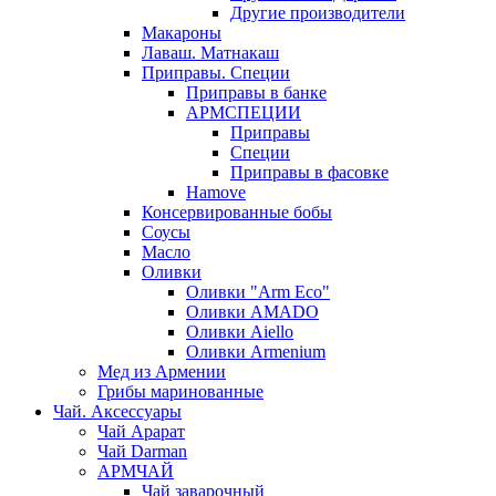
Другие производители
Макароны
Лаваш. Матнакаш
Приправы. Специи
Приправы в банке
АРМСПЕЦИИ
Приправы
Специи
Приправы в фасовке
Hamove
Консервированные бобы
Соусы
Масло
Оливки
Оливки "Arm Eco"
Оливки AMADO
Оливки Aiello
Оливки Armenium
Мед из Армении
Грибы маринованные
Чай. Аксессуары
Чай Арарат
Чай Darman
АРМЧАЙ
Чай заварочный