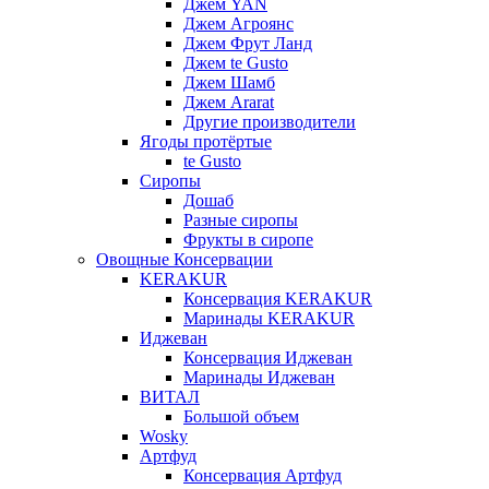
Джем YAN
Джем Агроянс
Джем Фрут Ланд
Джем te Gusto
Джем Шамб
Джем Ararat
Другие производители
Ягоды протёртые
te Gusto
Сиропы
Дошаб
Разные сиропы
Фрукты в сиропе
Овощные Консервации
KERAKUR
Консервация KERAKUR
Маринады KERAKUR
Иджеван
Консервация Иджеван
Маринады Иджеван
ВИТАЛ
Большой объем
Wosky
Артфуд
Консервация Артфуд