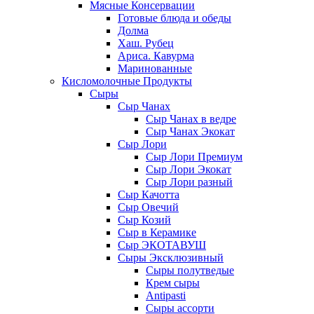
Мясные Консервации
Готовые блюда и обеды
Долма
Хаш. Рубец
Ариса. Кавурма
Маринованные
Кисломолочные Продукты
Сыры
Сыр Чанах
Сыр Чанах в ведре
Сыр Чанах Экокат
Сыр Лори
Сыр Лори Премиум
Сыр Лори Экокат
Сыр Лори разный
Сыр Качотта
Сыр Овечий
Сыр Козий
Сыр в Керамике
Сыр ЭКОТАВУШ
Сыры Эксклюзивный
Сыры полутведые
Крем сыры
Antipasti
Сыры ассорти