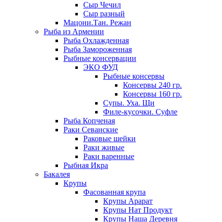
Сыр Чечил
Сыр разный
Мацони.Тан. Режан
Рыба из Армении
Рыба Охлажденная
Рыба Замороженная
Рыбные консервации
ЭКО ФУД
Рыбные консервы
Консервы 240 гр.
Консервы 160 гр.
Супы. Уха. Щи
Филе-кусочки. Суфле
Рыба Копченая
Раки Севанские
Раковые шейки
Раки живые
Раки варенные
Рыбная Икра
Бакалея
Крупы
Фасованная крупа
Крупы Арарат
Крупы Нат Продукт
Крупы Наша Деревня