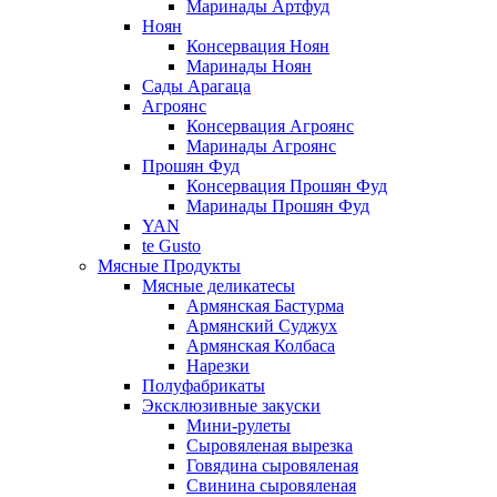
Маринады Артфуд
Ноян
Консервация Ноян
Маринады Ноян
Сады Арагаца
Агроянс
Консервация Агроянс
Маринады Агроянс
Прошян Фуд
Консервация Прошян Фуд
Маринады Прошян Фуд
YAN
te Gusto
Мясные Продукты
Мясные деликатесы
Армянская Бастурма
Армянский Суджух
Армянская Колбаса
Нарезки
Полуфабрикаты
Эксклюзивные закуски
Мини-рулеты
Сыровяленая вырезка
Говядина сыровяленая
Свинина сыровяленая