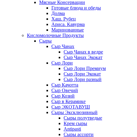
Мясные Консервации
Готовые блюда и обеды
Долма
Хаш. Рубец
Ариса. Кавурма
Маринованные
Кисломолочные Продукты
Сыры
Сыр Чанах
Сыр Чанах в ведре
Сыр Чанах Экокат
Сыр Лори
Сыр Лори Премиум
Сыр Лори Экокат
Сыр Лори разный
Сыр Качотта
Сыр Овечий
Сыр Козий
Сыр в Керамике
Сыр ЭКОТАВУШ
Сыры Эксклюзивный
Сыры полутведые
Крем сыры
Antipasti
Сыры ассорти