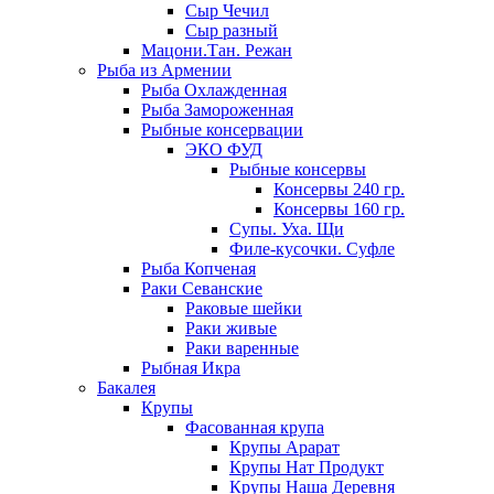
Сыр Чечил
Сыр разный
Мацони.Тан. Режан
Рыба из Армении
Рыба Охлажденная
Рыба Замороженная
Рыбные консервации
ЭКО ФУД
Рыбные консервы
Консервы 240 гр.
Консервы 160 гр.
Супы. Уха. Щи
Филе-кусочки. Суфле
Рыба Копченая
Раки Севанские
Раковые шейки
Раки живые
Раки варенные
Рыбная Икра
Бакалея
Крупы
Фасованная крупа
Крупы Арарат
Крупы Нат Продукт
Крупы Наша Деревня