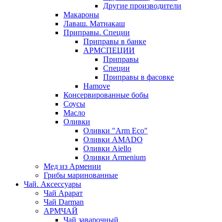
Другие производители
Макароны
Лаваш. Матнакаш
Приправы. Специи
Приправы в банке
АРМСПЕЦИИ
Приправы
Специи
Приправы в фасовке
Hamove
Консервированные бобы
Соусы
Масло
Оливки
Оливки "Arm Eco"
Оливки AMADO
Оливки Aiello
Оливки Armenium
Мед из Армении
Грибы маринованные
Чай. Аксессуары
Чай Арарат
Чай Darman
АРМЧАЙ
Чай заварочный