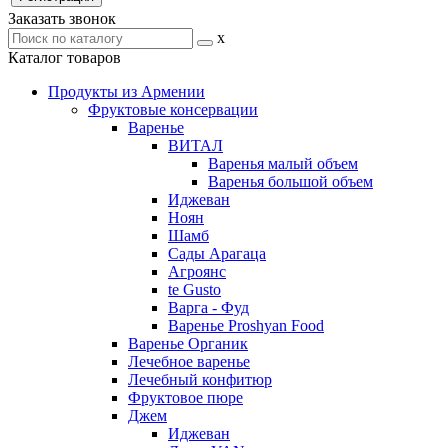
Заказать звонок
x
Каталог товаров
Продукты из Армении
Фруктовые консервации
Варенье
ВИТАЛ
Варенья малый объем
Варенья большой объем
Иджеван
Ноян
Шамб
Сады Арагаца
Агроянс
te Gusto
Варга - Фуд
Варенье Proshyan Food
Варенье Органик
Лечебное варенье
Лечебный конфитюр
Фруктовое пюре
Джем
Иджеван