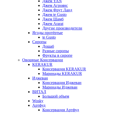
Джем YAN
Джем Агроянс
Джем Фрут Ланд
Джем te Gusto
Джем Шамб
Джем Ararat
Другие производители
Ягоды протёртые
te Gusto
Сиропы
Дошаб
Разные сиропы
Фрукты в сиропе
Овощные Консервации
KERAKUR
Консервация KERAKUR
Маринады KERAKUR
Иджеван
Консервация Иджеван
Маринады Иджеван
ВИТАЛ
Большой объем
Wosky
Артфуд
Консервация Артфуд