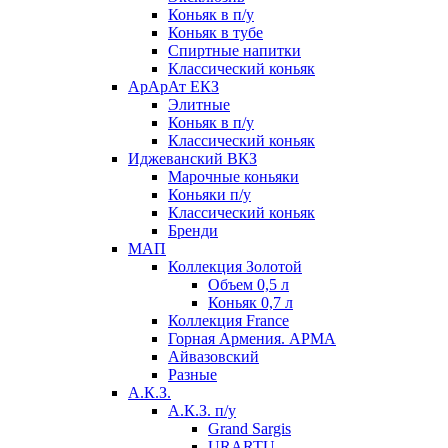
Коньяк в п/у
Коньяк в тубе
Спиртные напитки
Классический коньяк
АрАрАт ЕКЗ
Элитные
Коньяк в п/у
Классический коньяк
Иджеванский ВКЗ
Марочные коньяки
Коньяки п/у
Классический коньяк
Бренди
МАП
Коллекция Золотой
Объем 0,5 л
Коньяк 0,7 л
Коллекция France
Горная Армения. АРМА
Айвазовский
Разные
А.К.З.
А.К.З. п/у
Grand Sargis
URARTU