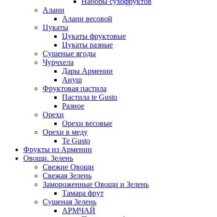
Наборы сухофруктов
Алани
Алани весовой
Цукаты
Цукаты фруктовые
Цукаты разные
Сушеные ягоды
Чурчхела
Дары Армении
Ануш
Фруктовая пастила
Пастила te Gusto
Разное
Орехи
Орехи весовые
Орехи в меду
Te Gusto
Фрукты из Армении
Овощи. Зелень
Свежие Овощи
Свежая Зелень
Замороженные Овощи и Зелень
Тамара фрут
Сушеная Зелень
АРМЧАЙ