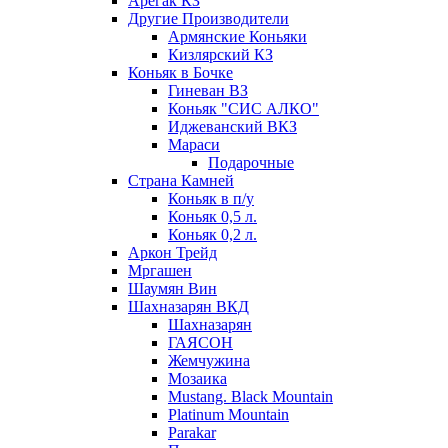
Арегак КЗ
Другие Производители
Армянские Коньяки
Кизлярский КЗ
Коньяк в Бочке
Гиневан ВЗ
Коньяк "СИС АЛКО"
Иджеванский ВКЗ
Мараси
Подарочные
Страна Камней
Коньяк в п/у
Коньяк 0,5 л.
Коньяк 0,2 л.
Аркон Трейд
Мргашен
Шаумян Вин
Шахназарян ВКД
Шахназарян
ГАЯСОН
Жемчужина
Мозаика
Mustang. Black Mountain
Platinum Mountain
Parakar