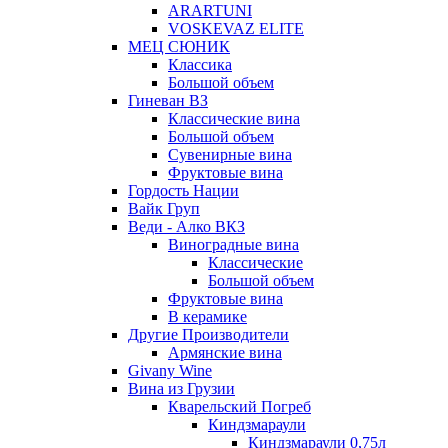
ARARTUNI
VOSKEVAZ ELITE
МЕЦ СЮНИК
Классика
Большой объем
Гиневан ВЗ
Классические вина
Большой объем
Сувенирные вина
Фруктовые вина
Гордость Нации
Вайк Груп
Веди - Алко ВКЗ
Виноградные вина
Классические
Большой объем
Фруктовые вина
В керамике
Другие Производители
Армянские вина
Givany Wine
Вина из Грузии
Кварельский Погреб
Киндзмараули
Киндзмараули 0,75л