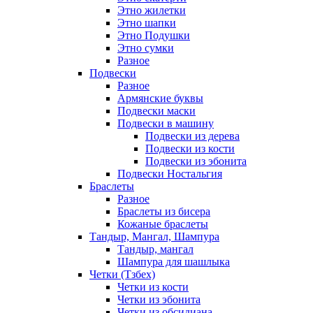
Этно жилетки
Этно шапки
Этно Подушки
Этно сумки
Разное
Подвески
Разное
Армянские буквы
Подвески маски
Подвески в машину
Подвески из дерева
Подвески из кости
Подвески из эбонита
Подвески Ностальгия
Браслеты
Разное
Браслеты из бисера
Кожаные браслеты
Тандыр, Мангал, Шампура
Тандыр, мангал
Шампура для шашлыка
Четки (Тзбех)
Четки из кости
Четки из эбонита
Четки из обсидиана