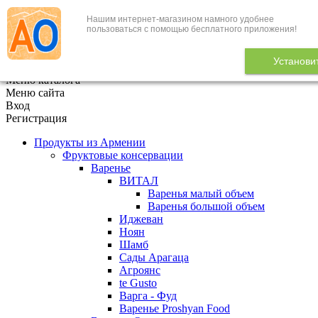
Нашим интернет-магазином намного удобнее
+7 (495) 646-888-1
пользоваться с помощью бесплатного приложения!
В корзине
0
товаров
Установи
x
Меню каталога
Меню сайта
Вход
Регистрация
Продукты из Армении
Фруктовые консервации
Варенье
ВИТАЛ
Варенья малый объем
Варенья большой объем
Иджеван
Ноян
Шамб
Сады Арагаца
Агроянс
te Gusto
Варга - Фуд
Варенье Proshyan Food