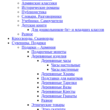
Армянские классики
Исторические романы
Публицистика
Словари. Разговорники
Учебники. Самоучители
Детские книги
Для дошкольников<br> и младших классов
Разное
Кроссворды. Сканворды
Сувениры. Подарки
Подарки – Армения
Подарочные монеты
Деревянные изделия
Деревянные часы
Часы настольные
Часы настенные
Деревянные Храмы
Подставки для напитков
Деревянные Тарелки
Деревянные Вазы
Деревянные Кресты
Деревянные Гранаты
Разное
Этнические товары
Этно скатерти