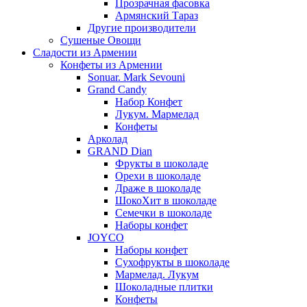
Прозрачная фасовка
Армянский Тараз
Другие производители
Сушеные Овощи
Сладости из Армении
Конфеты из Армении
Sonuar. Mark Sevouni
Grand Candy
Набор Конфет
Лукум. Мармелад
Конфеты
Арколад
GRAND Dian
Фрукты в шоколаде
Орехи в шоколаде
Драже в шоколаде
ШокоХит в шоколаде
Семечки в шоколаде
Наборы конфет
JOYCO
Наборы конфет
Сухофрукты в шоколаде
Мармелад. Лукум
Шоколадные плитки
Конфеты