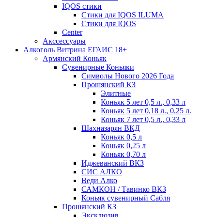
IQOS стики
Стики для IQOS ILUMA
Стики для IQOS
Сenter
Акссессуары
Алкоголь Витрина ЕГАИС 18+
Армянский Коньяк
Сувенирные Коньяки
Символы Нового 2026 Года
Прошянский КЗ
Элитные
Коньяк 5 лет 0,5 л., 0,33 л
Коньяк 5 лет 0,18 л., 0,25 л.
Коньяк 7 лет 0,5 л., 0,33 л
Шахназарян ВКД
Коньяк 0,5 л
Коньяк 0,25 л
Коньяк 0,70 л
Иджеванский ВКЗ
СИС АЛКО
Веди Алко
САМКОН / Тавинко ВКЗ
Коньяк сувенирный Сабля
Прошянский КЗ
Эксклюзив