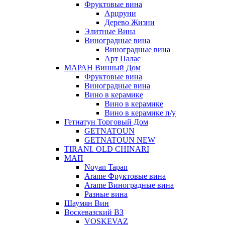
Фруктовые вина
Арцруни
Дерево Жизни
Элитные Вина
Виноградные вина
Виноградные вина
Арт Палас
МАРАН Винный Дом
Фруктовые вина
Виноградные вина
Вино в керамике
Вино в керамике
Вино в керамике п/у
Гетнатун Торговый Дом
GETNATOUN
GETNATOUN NEW
TIRANI. OLD CHINARI
МАП
Noyan Tapan
Arame Фруктовые вина
Arame Виноградные вина
Разные вина
Шаумян Вин
Воскевазский ВЗ
VOSKEVAZ