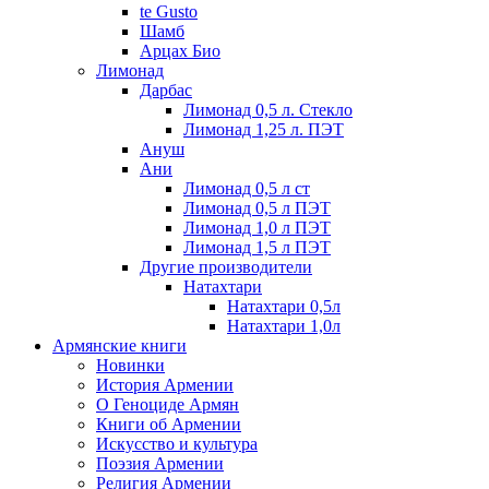
te Gusto
Шамб
Арцах Био
Лимонад
Дарбас
Лимонад 0,5 л. Стекло
Лимонад 1,25 л. ПЭТ
Ануш
Ани
Лимонад 0,5 л ст
Лимонад 0,5 л ПЭТ
Лимонад 1,0 л ПЭТ
Лимонад 1,5 л ПЭТ
Другие производители
Натахтари
Натахтари 0,5л
Натахтари 1,0л
Армянские книги
Новинки
История Армении
О Геноциде Армян
Книги об Армении
Иcкусство и культура
Поэзия Армении
Религия Армении