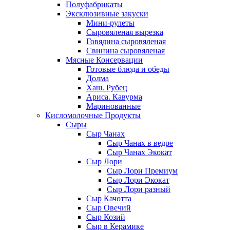
Полуфабрикаты
Эксклюзивные закуски
Мини-рулеты
Сыровяленая вырезка
Говядина сыровяленая
Свинина сыровяленая
Мясные Консервации
Готовые блюда и обеды
Долма
Хаш. Рубец
Ариса. Кавурма
Маринованные
Кисломолочные Продукты
Сыры
Сыр Чанах
Сыр Чанах в ведре
Сыр Чанах Экокат
Сыр Лори
Сыр Лори Премиум
Сыр Лори Экокат
Сыр Лори разный
Сыр Качотта
Сыр Овечий
Сыр Козий
Сыр в Керамике