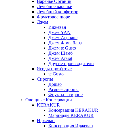
Варенье Органик
Лечебное варенье
Лечебный конфитюр
Фруктовое пюре
Джем
Иджеван
Джем YAN
Джем Агроянс
Джем Фрут Ланд
Джем te Gusto
Джем Шамб
Джем Ararat
Другие производители
Ягоды протёртые
te Gusto
Сиропы
Дошаб
Разные сиропы
Фрукты в сиропе
Овощные Консервации
KERAKUR
Консервация KERAKUR
Маринады KERAKUR
Иджеван
Консервация Иджеван