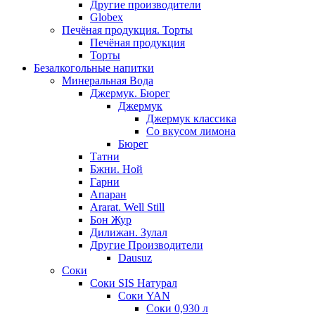
Другие производители
Globex
Печёная продукция. Торты
Печёная продукция
Торты
Безалкогольные напитки
Минеральная Вода
Джермук. Бюрег
Джермук
Джермук классика
Со вкусом лимона
Бюрег
Татни
Бжни. Ной
Гарни
Апаран
Ararat. Well Still
Бон Жур
Дилижан. Зулал
Другие Производители
Dausuz
Соки
Соки SIS Натурал
Соки YAN
Соки 0,930 л