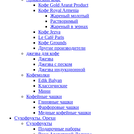
Кофе Gold Ararat Product
Кофе Royal Armenia
Жареный молотый
Растворимый
Жареный в зернах
Кофе Jezva
Le Café Paris
Кофе Grounds
Другие производители
джезва для кофе
Джезва
Джезва с песком
Джезва индукционной
Кофемолки
Edik Balyan
Классичиские
Мини
Кофейные чашки
Глиняные чашки
Фарфоровые чашки
Медные кофейные чашки
Сухофрукты. Орехи
Сухофрукты
Подарочные наборы