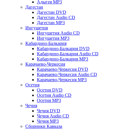
Адыгея MP3
Дагестан
Дагестан DVD
Дагестан Audio CD
Дагестан MP3
Ингушетия
Ингушетия Audio CD
Ингушетия MP3
Кабардино-Балкария
Кабардино-Балкария DVD
Кабардино-Балкария Audio CD
Кабардино-Балкария MP3
Карачаево-Черкесия
Карачаево-Черкесия DVD
Карачаево-Черкесия Audio CD
Карачаево-Черкесия MP3
Осетия
Осетия DVD
Осетия Audio CD
Осетия MP3
Чечня
Чечня DVD
Чечня Audio CD
Чечня MP3
Сборники Кавказа