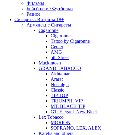
Фильмы
Бейсболки / Футболки
Разное
Сигареты. Витрина 18+
Армянские Сигареты
Cigaronne
Cigaronne
Tattoo by Cigaronne
Center
AMG
5th Street
Mackintosh
GRAND TABACCO
Akhtamar
Ararat
Nostalgia
Classic
TIP TOP
TRIUMPH. VIP
MT. BLACK TIP
GT. Elegant. New Bleck
Lex Tobacco
MORION
SOPRANO, LEX, ALEX
Karelia and others