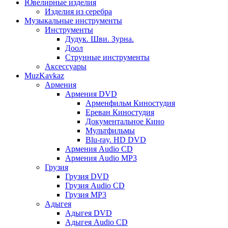
Ювелирные изделия
Изделия из серебра
Музыкальные инструменты
Инструменты
Дудук. Шви. Зурна.
Доол
Струнные инструменты
Аксессуары
MuzKavkaz
Армения
Армения DVD
Арменфильм Киностудия
Ереван Киностудия
Документальное Кино
Мультфильмы
Blu-ray. HD DVD
Армения Audio CD
Армения Audio MP3
Грузия
Грузия DVD
Грузия Audio CD
Грузия MP3
Адыгея
Адыгея DVD
Адыгея Audio CD