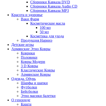
Сборники Кавказа DVD
Сборники Кавказа Audio CD
Сборники Кавказа MP3
Красота и здоровье
Ваки Фарм
Косметические масла
100 мл
50 мл
Косметика для ухода
Продукция Наринэ
Детские игры
Армянские Этно Ковры
Коврики
Половики
Ковры Модерн
3 D Ковры
Классические Ковры
Армянские Ковры
Одежда. Обувь
Шарфы и шапки
Футболки
Бейсболки
Этно масики балетки
О геноциде
Книги