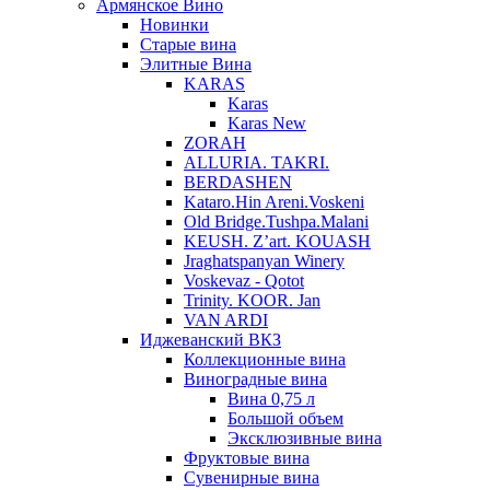
Армянское Вино
Новинки
Старые вина
Элитные Вина
KARAS
Karas
Karas New
ZORAH
ALLURIA. TAKRI.
BERDASHEN
Kataro.Hin Areni.Voskeni
Old Bridge.Tushpa.Malani
KEUSH. Z’art. KOUASH
Jraghatspanyan Winery
Voskevaz - Qotot
Trinity. KOOR. Jan
VAN ARDI
Иджеванский ВКЗ
Коллекционные вина
Виноградные вина
Вина 0,75 л
Большой объем
Эксклюзивные вина
Фруктовые вина
Cувенирные вина