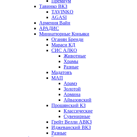
Премиум
Тавинко ВКЗ
TAVINKO
AGASI
Армения Вайн
АРАДИС
Миниатюрные Коньяки
Оганян Бренди
Мараси КД
СИС АЛКО
Животные
Храмы
Разные
Мадатовъ
МАП
Арамэ
Золотой
Армина
Айвазовский
Прошянский КЗ
Классические
Сувенирные
Грейт Велли АВКЗ
Иджеванский ВКЗ
Разные