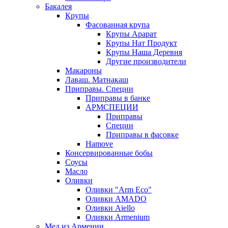
Бакалея
Крупы
Фасованная крупа
Крупы Арарат
Крупы Нат Продукт
Крупы Наша Деревня
Другие производители
Макароны
Лаваш. Матнакаш
Приправы. Специи
Приправы в банке
АРМСПЕЦИИ
Приправы
Специи
Приправы в фасовке
Hamove
Консервированные бобы
Соусы
Масло
Оливки
Оливки "Arm Eco"
Оливки AMADO
Оливки Aiello
Оливки Armenium
Мед из Армении