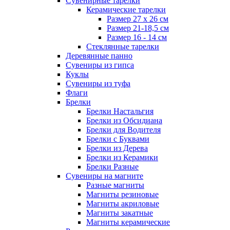
Сувенирные тарелки
Керамические тарелки
Размер 27 х 26 см
Размер 21-18,5 см
Размер 16 - 14 см
Стеклянные тарелки
Деревянные панно
Сувениры из гипса
Куклы
Сувениры из туфа
Флаги
Брелки
Брелки Настальгия
Брелки из Обсидиана
Брелки для Водителя
Брелки с Буквами
Брелки из Дерева
Брелки из Керамики
Брелки Разные
Сувениры на магните
Разные магниты
Магниты резиновые
Магниты акриловые
Магниты закатные
Магниты керамические