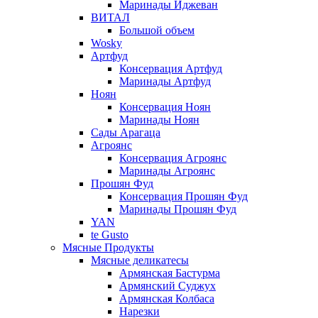
Маринады Иджеван
ВИТАЛ
Большой объем
Wosky
Артфуд
Консервация Артфуд
Маринады Артфуд
Ноян
Консервация Ноян
Маринады Ноян
Сады Арагаца
Агроянс
Консервация Агроянс
Маринады Агроянс
Прошян Фуд
Консервация Прошян Фуд
Маринады Прошян Фуд
YAN
te Gusto
Мясные Продукты
Мясные деликатесы
Армянская Бастурма
Армянский Суджух
Армянская Колбаса
Нарезки