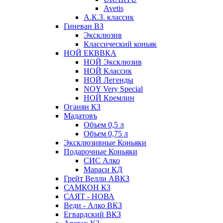
Avetis
А.К.З. классик
Гиневан ВЗ
Эксклюзив
Классический коньяк
НОЙ ЕКВВКА
НОЙ Эксклюзив
НОЙ Классик
НОЙ Легенды
NOY Very Speсial
НОЙ Кремлин
Оганян КЗ
Мадатовъ
Объем 0,5 л
Объем 0,75 л
Эксклюзивные Коньяки
Подарочные Коньяки
СИС Алко
Мараси КД
Грейт Велли АВКЗ
САМКОН КЗ
САЯТ - НОВА
Веди - Алко ВКЗ
Егвардский ВКЗ