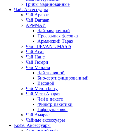
Грибы маринованные
Чай. Аксессуары
Чай Арарат
Чай Darman
АРМЧАЙ
Чай заварочный
Прозрачная фасовка
Армянский Тараз
Чай "IJEVAN". MASIS
Чай Агат
Чай Нане
Чай Гюмри
Чай Манана
Чай травяной
Био-сертифицированный
Весовой
Чай Meron berry
Чай Мега Арарат
Чай в пакете
Фильтр-пакетики
Гофроупаковка
Чай Амарас
Чайные аксессуары
Кофе. Аксессуары
Армянский кофе