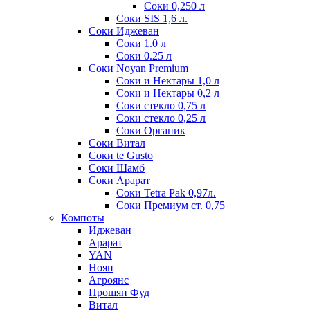
Соки 0,250 л
Соки SIS 1,6 л.
Соки Иджеван
Соки 1.0 л
Соки 0.25 л
Соки Noyan Premium
Соки и Нектары 1,0 л
Соки и Нектары 0,2 л
Соки стекло 0,75 л
Соки стекло 0,25 л
Соки Органик
Соки Витал
Соки te Gusto
Соки Шамб
Соки Арарат
Соки Tetra Pak 0,97л.
Соки Премиум ст. 0,75
Компоты
Иджеван
Арарат
YAN
Ноян
Агроянс
Прошян Фуд
Витал