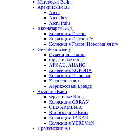
Матевосян Вайн
Аренийский ВЗ
Areni
Areni key
Areni fruits
Шахназарян ЕКД
Коллекция Гаясон
Коллекция Гаясон п/у
Коллекция Гаясон Новогодняя п/у
Gevorkian winery
Сувенирные вина
Фруктовые вина
АРИАЦ. АНАИС
Коллекция КОРОНА
Коллекция Геворкян
Крепленые вина
Абрикосовый Бренди
Армения Вайн
Фруктовые Вина
Коллекция ORRAN
OLD ARMENIA
Виноградные Вина
Коллекция TAKAR
Коллекция YEREVAN
Прошянский КЗ