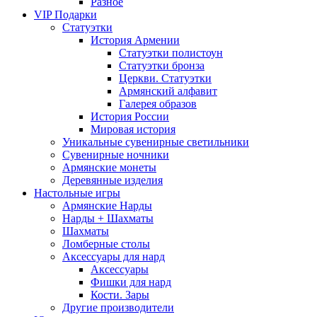
Разное
VIP Подарки
Статуэтки
История Армении
Статуэтки полистоун
Статуэтки бронза
Церкви. Статуэтки
Армянский алфавит
Галерея образов
История России
Мировая история
Уникальные сувенирные светильники
Сувенирные ночники
Армянские монеты
Деревянные изделия
Настольные игры
Армянские Нарды
Нарды + Шахматы
Шахматы
Ломберные столы
Аксессуары для нард
Аксессуары
Фишки для нард
Кости. Зары
Другие производители