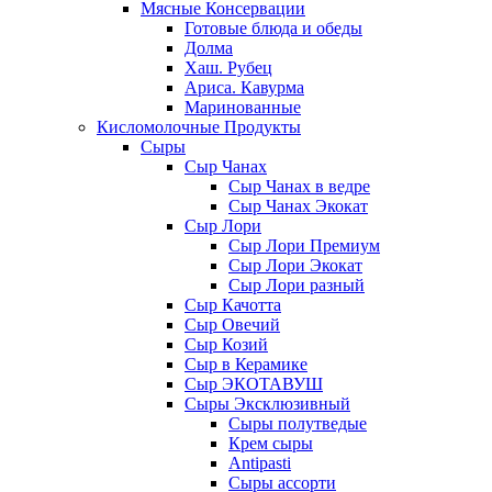
Мясные Консервации
Готовые блюда и обеды
Долма
Хаш. Рубец
Ариса. Кавурма
Маринованные
Кисломолочные Продукты
Сыры
Сыр Чанах
Сыр Чанах в ведре
Сыр Чанах Экокат
Сыр Лори
Сыр Лори Премиум
Сыр Лори Экокат
Сыр Лори разный
Сыр Качотта
Сыр Овечий
Сыр Козий
Сыр в Керамике
Сыр ЭКОТАВУШ
Сыры Эксклюзивный
Сыры полутведые
Крем сыры
Antipasti
Сыры ассорти