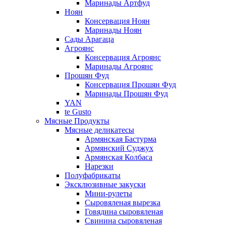
Маринады Артфуд
Ноян
Консервация Ноян
Маринады Ноян
Сады Арагаца
Агроянс
Консервация Агроянс
Маринады Агроянс
Прошян Фуд
Консервация Прошян Фуд
Маринады Прошян Фуд
YAN
te Gusto
Мясные Продукты
Мясные деликатесы
Армянская Бастурма
Армянский Суджух
Армянская Колбаса
Нарезки
Полуфабрикаты
Эксклюзивные закуски
Мини-рулеты
Сыровяленая вырезка
Говядина сыровяленая
Свинина сыровяленая