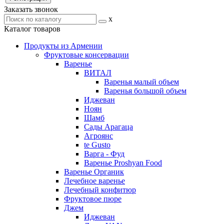
Заказать звонок
x
Каталог товаров
Продукты из Армении
Фруктовые консервации
Варенье
ВИТАЛ
Варенья малый объем
Варенья большой объем
Иджеван
Ноян
Шамб
Сады Арагаца
Агроянс
te Gusto
Варга - Фуд
Варенье Proshyan Food
Варенье Органик
Лечебное варенье
Лечебный конфитюр
Фруктовое пюре
Джем
Иджеван