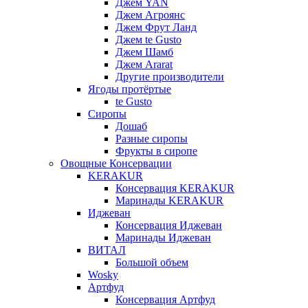
Джем YAN
Джем Агроянс
Джем Фрут Ланд
Джем te Gusto
Джем Шамб
Джем Ararat
Другие производители
Ягоды протёртые
te Gusto
Сиропы
Дошаб
Разные сиропы
Фрукты в сиропе
Овощные Консервации
KERAKUR
Консервация KERAKUR
Маринады KERAKUR
Иджеван
Консервация Иджеван
Маринады Иджеван
ВИТАЛ
Большой объем
Wosky
Артфуд
Консервация Артфуд