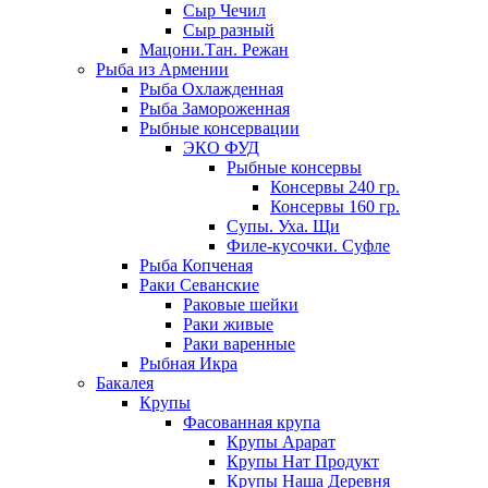
Сыр Чечил
Сыр разный
Мацони.Тан. Режан
Рыба из Армении
Рыба Охлажденная
Рыба Замороженная
Рыбные консервации
ЭКО ФУД
Рыбные консервы
Консервы 240 гр.
Консервы 160 гр.
Супы. Уха. Щи
Филе-кусочки. Суфле
Рыба Копченая
Раки Севанские
Раковые шейки
Раки живые
Раки варенные
Рыбная Икра
Бакалея
Крупы
Фасованная крупа
Крупы Арарат
Крупы Нат Продукт
Крупы Наша Деревня