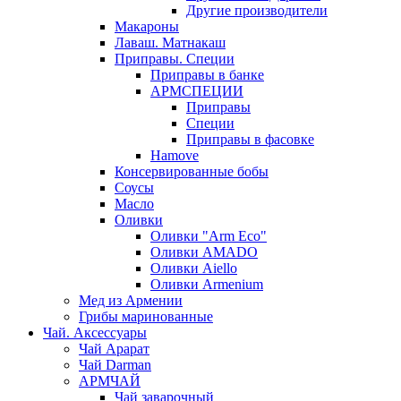
Другие производители
Макароны
Лаваш. Матнакаш
Приправы. Специи
Приправы в банке
АРМСПЕЦИИ
Приправы
Специи
Приправы в фасовке
Hamove
Консервированные бобы
Соусы
Масло
Оливки
Оливки "Arm Eco"
Оливки AMADO
Оливки Aiello
Оливки Armenium
Мед из Армении
Грибы маринованные
Чай. Аксессуары
Чай Арарат
Чай Darman
АРМЧАЙ
Чай заварочный