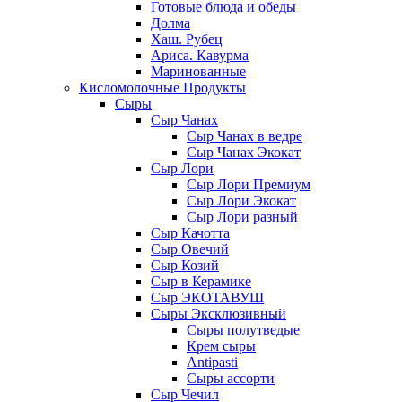
Готовые блюда и обеды
Долма
Хаш. Рубец
Ариса. Кавурма
Маринованные
Кисломолочные Продукты
Сыры
Сыр Чанах
Сыр Чанах в ведре
Сыр Чанах Экокат
Сыр Лори
Сыр Лори Премиум
Сыр Лори Экокат
Сыр Лори разный
Сыр Качотта
Сыр Овечий
Сыр Козий
Сыр в Керамике
Сыр ЭКОТАВУШ
Сыры Эксклюзивный
Сыры полутведые
Крем сыры
Antipasti
Сыры ассорти
Сыр Чечил