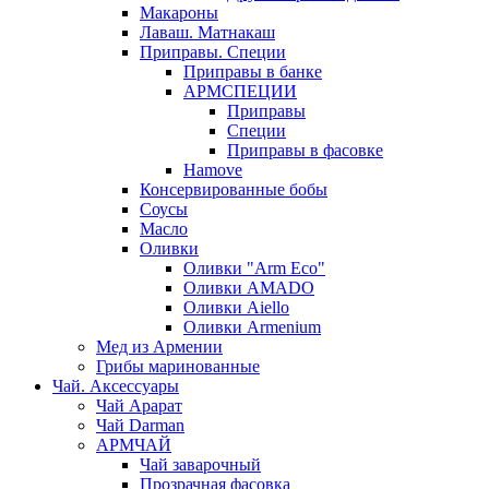
Макароны
Лаваш. Матнакаш
Приправы. Специи
Приправы в банке
АРМСПЕЦИИ
Приправы
Специи
Приправы в фасовке
Hamove
Консервированные бобы
Соусы
Масло
Оливки
Оливки "Arm Eco"
Оливки AMADO
Оливки Aiello
Оливки Armenium
Мед из Армении
Грибы маринованные
Чай. Аксессуары
Чай Арарат
Чай Darman
АРМЧАЙ
Чай заварочный
Прозрачная фасовка