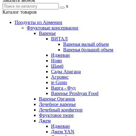
Заказать звонок
x
Каталог товаров
Продукты из Армении
Фруктовые консервации
Варенье
ВИТАЛ
Варенья малый объем
Варенья большой объем
Иджеван
Ноян
Шамб
Сады Арагаца
Агроянс
te Gusto
Варга - Фуд
Варенье Proshyan Food
Варенье Органик
Лечебное варенье
Лечебный конфитюр
Фруктовое пюре
Джем
Иджеван
Джем YAN