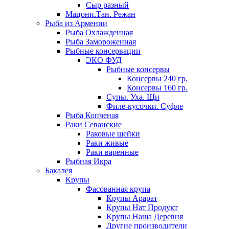
Сыр разный
Мацони.Тан. Режан
Рыба из Армении
Рыба Охлажденная
Рыба Замороженная
Рыбные консервации
ЭКО ФУД
Рыбные консервы
Консервы 240 гр.
Консервы 160 гр.
Супы. Уха. Щи
Филе-кусочки. Суфле
Рыба Копченая
Раки Севанские
Раковые шейки
Раки живые
Раки варенные
Рыбная Икра
Бакалея
Крупы
Фасованная крупа
Крупы Арарат
Крупы Нат Продукт
Крупы Наша Деревня
Другие производители