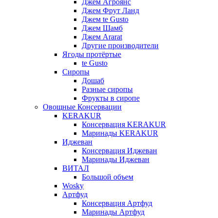
Джем Агроянс
Джем Фрут Ланд
Джем te Gusto
Джем Шамб
Джем Ararat
Другие производители
Ягоды протёртые
te Gusto
Сиропы
Дошаб
Разные сиропы
Фрукты в сиропе
Овощные Консервации
KERAKUR
Консервация KERAKUR
Маринады KERAKUR
Иджеван
Консервация Иджеван
Маринады Иджеван
ВИТАЛ
Большой объем
Wosky
Артфуд
Консервация Артфуд
Маринады Артфуд