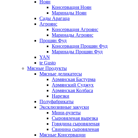
Ноян
Консервация Ноян
Маринады Ноян
Сады Арагаца
Агроянс
Консервация Агроянс
Маринады Агроянс
Прошян Фуд
Консервация Прошян Фуд
Маринады Прошян Фуд
YAN
te Gusto
Мясные Продукты
Мясные деликатесы
Армянская Бастурма
Армянский Суджух
Армянская Колбаса
Нарезки
Полуфабрикаты
Эксклюзивные закуски
Мини-рулеты
Сыровяленая вырезка
Говядина сыровяленая
Свинина сыровяленая
Мясные Консервации