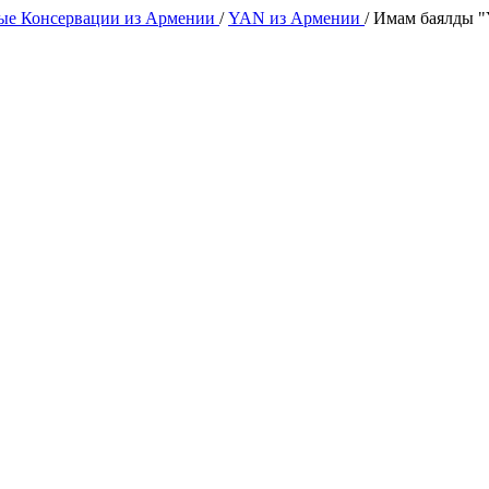
е Консервации из Армении
/
YAN из Армении
/
Имам баялды "