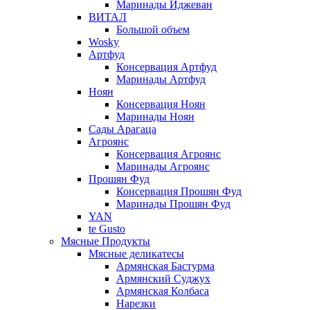
Маринады Иджеван
ВИТАЛ
Большой объем
Wosky
Артфуд
Консервация Артфуд
Маринады Артфуд
Ноян
Консервация Ноян
Маринады Ноян
Сады Арагаца
Агроянс
Консервация Агроянс
Маринады Агроянс
Прошян Фуд
Консервация Прошян Фуд
Маринады Прошян Фуд
YAN
te Gusto
Мясные Продукты
Мясные деликатесы
Армянская Бастурма
Армянский Суджух
Армянская Колбаса
Нарезки