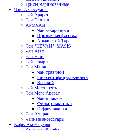
Грибы маринованные
Чай. Аксессуары
Чай Арарат
Чай Darman
АРМЧАЙ
Чай заварочный
Прозрачная фасовка
Армянский Тараз
Чай "IJEVAN". MASIS
Чай Агат
Чай Нане
Чай Гюмри
Чай Манана
Чай травяной
Био-сертифицированный
Весовой
Чай Meron berry
Чай Мега Арарат
Чай в пакете
Фильтр-пакетики
Гофроупаковка
Чай Амарас
Чайные аксессуары
Кофе. Аксессуары
Армянский кофе