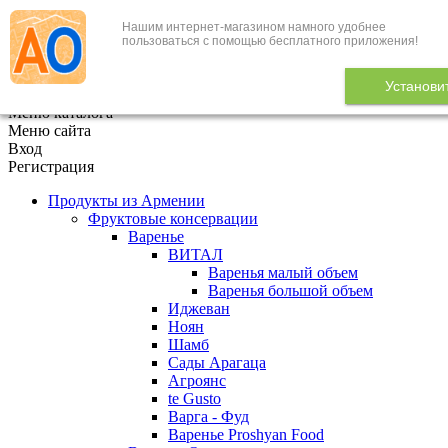
Нашим интернет-магазином намного удобнее
+7 (495) 646-888-1
пользоваться с помощью бесплатного приложения!
В корзине
0
товаров
Установи
x
Меню каталога
Меню сайта
Вход
Регистрация
Продукты из Армении
Фруктовые консервации
Варенье
ВИТАЛ
Варенья малый объем
Варенья большой объем
Иджеван
Ноян
Шамб
Сады Арагаца
Агроянс
te Gusto
Варга - Фуд
Варенье Proshyan Food