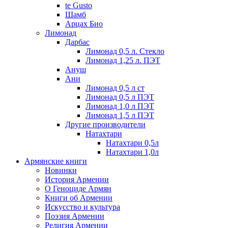
te Gusto
Шамб
Арцах Био
Лимонад
Дарбас
Лимонад 0,5 л. Стекло
Лимонад 1,25 л. ПЭТ
Ануш
Ани
Лимонад 0,5 л ст
Лимонад 0,5 л ПЭТ
Лимонад 1,0 л ПЭТ
Лимонад 1,5 л ПЭТ
Другие производители
Натахтари
Натахтари 0,5л
Натахтари 1,0л
Армянские книги
Новинки
История Армении
О Геноциде Армян
Книги об Армении
Иcкусство и культура
Поэзия Армении
Религия Армении