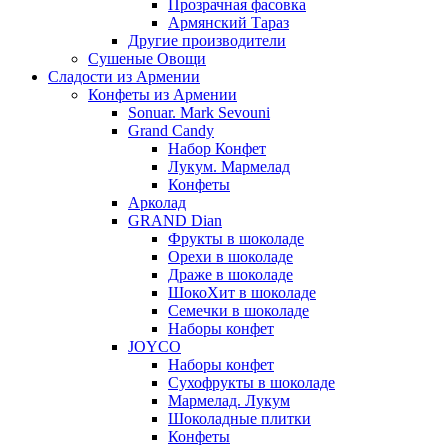
Прозрачная фасовка
Армянский Тараз
Другие производители
Сушеные Овощи
Сладости из Армении
Конфеты из Армении
Sonuar. Mark Sevouni
Grand Candy
Набор Конфет
Лукум. Мармелад
Конфеты
Арколад
GRAND Dian
Фрукты в шоколаде
Орехи в шоколаде
Драже в шоколаде
ШокоХит в шоколаде
Семечки в шоколаде
Наборы конфет
JOYCO
Наборы конфет
Сухофрукты в шоколаде
Мармелад. Лукум
Шоколадные плитки
Конфеты