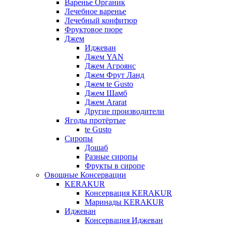
Варенье Органик
Лечебное варенье
Лечебный конфитюр
Фруктовое пюре
Джем
Иджеван
Джем YAN
Джем Агроянс
Джем Фрут Ланд
Джем te Gusto
Джем Шамб
Джем Ararat
Другие производители
Ягоды протёртые
te Gusto
Сиропы
Дошаб
Разные сиропы
Фрукты в сиропе
Овощные Консервации
KERAKUR
Консервация KERAKUR
Маринады KERAKUR
Иджеван
Консервация Иджеван