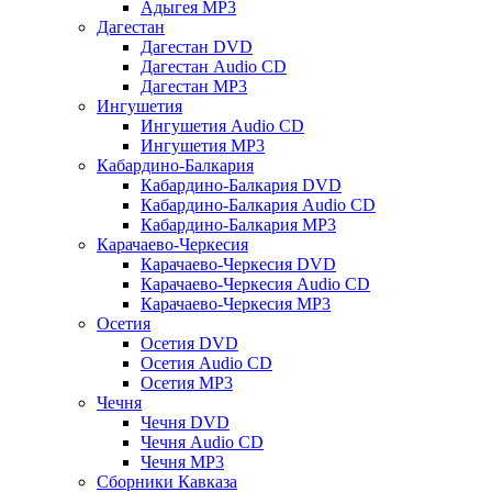
Адыгея MP3
Дагестан
Дагестан DVD
Дагестан Audio CD
Дагестан MP3
Ингушетия
Ингушетия Audio CD
Ингушетия MP3
Кабардино-Балкария
Кабардино-Балкария DVD
Кабардино-Балкария Audio CD
Кабардино-Балкария MP3
Карачаево-Черкесия
Карачаево-Черкесия DVD
Карачаево-Черкесия Audio CD
Карачаево-Черкесия MP3
Осетия
Осетия DVD
Осетия Audio CD
Осетия MP3
Чечня
Чечня DVD
Чечня Audio CD
Чечня MP3
Сборники Кавказа