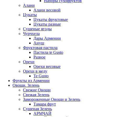
Наборы сухофруктов
Алани
Алани весовой
Цукаты
Цукаты фруктовые
Цукаты разные
Сушеные ягоды
Чурчхела
Дары Армении
Ануш
Фруктовая пастила
Пастила te Gusto
Разное
Орехи
Орехи весовые
Орехи в меду
Te Gusto
Фрукты из Армении
Овощи. Зелень
Свежие Овощи
Свежая Зелень
Замороженные Овощи и Зелень
Тамара фрут
Сушеная Зелень
АРМЧАЙ