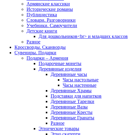
Армянские классики
Исторические романы
Публицистика
Словари. Разговорники
Учебники. Самоучители
Детские книги
Для дошкольников<br> и младших классов
Разное
Кроссворды. Сканворды
Сувениры. Подарки
Подарки – Армения
Подарочные монеты
Деревянные изделия
Деревянные часы
Часы настольные
Часы настенные
Деревянные Храмы
Подставки для напитков
Деревянные Тарелки
Деревянные Вазы
Деревянные Кресты
Деревянные Гранаты
Разное
Этнические товары
Этно скатерти