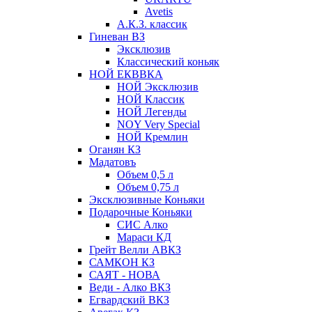
Avetis
А.К.З. классик
Гиневан ВЗ
Эксклюзив
Классический коньяк
НОЙ ЕКВВКА
НОЙ Эксклюзив
НОЙ Классик
НОЙ Легенды
NOY Very Speсial
НОЙ Кремлин
Оганян КЗ
Мадатовъ
Объем 0,5 л
Объем 0,75 л
Эксклюзивные Коньяки
Подарочные Коньяки
СИС Алко
Мараси КД
Грейт Велли АВКЗ
САМКОН КЗ
САЯТ - НОВА
Веди - Алко ВКЗ
Егвардский ВКЗ