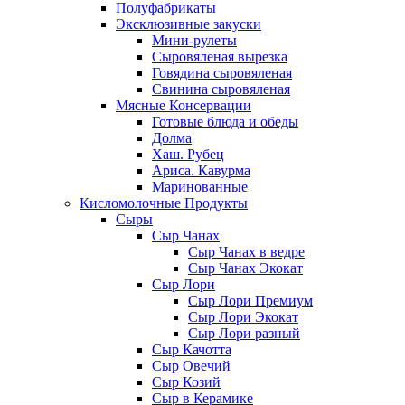
Полуфабрикаты
Эксклюзивные закуски
Мини-рулеты
Сыровяленая вырезка
Говядина сыровяленая
Свинина сыровяленая
Мясные Консервации
Готовые блюда и обеды
Долма
Хаш. Рубец
Ариса. Кавурма
Маринованные
Кисломолочные Продукты
Сыры
Сыр Чанах
Сыр Чанах в ведре
Сыр Чанах Экокат
Сыр Лори
Сыр Лори Премиум
Сыр Лори Экокат
Сыр Лори разный
Сыр Качотта
Сыр Овечий
Сыр Козий
Сыр в Керамике