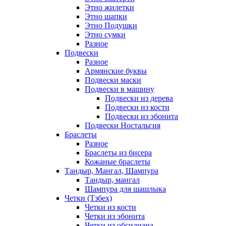
Этно жилетки
Этно шапки
Этно Подушки
Этно сумки
Разное
Подвески
Разное
Армянские буквы
Подвески маски
Подвески в машину
Подвески из дерева
Подвески из кости
Подвески из эбонита
Подвески Ностальгия
Браслеты
Разное
Браслеты из бисера
Кожаные браслеты
Тандыр, Мангал, Шампура
Тандыр, мангал
Шампура для шашлыка
Четки (Тзбех)
Четки из кости
Четки из эбонита
Четки из обсидиана