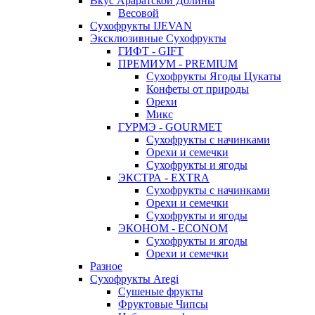
Вкус Араратской Долины
Весовой
Сухофрукты IJEVAN
Эксклюзивные Сухофрукты
ГИФТ - GIFT
ПРЕМИУМ - PREMIUM
Сухофрукты Ягоды Цукаты
Конфеты от природы
Орехи
Микс
ГУРМЭ - GOURMET
Сухофрукты с начинками
Орехи и семечки
Сухофрукты и ягоды
ЭКСТРА - EXTRA
Сухофрукты с начинками
Орехи и семечки
Сухофрукты и ягоды
ЭКОНОМ - ECONOM
Сухофрукты и ягоды
Орехи и семечки
Разное
Сухофрукты Aregi
Сушеные фрукты
Фруктовые Чипсы