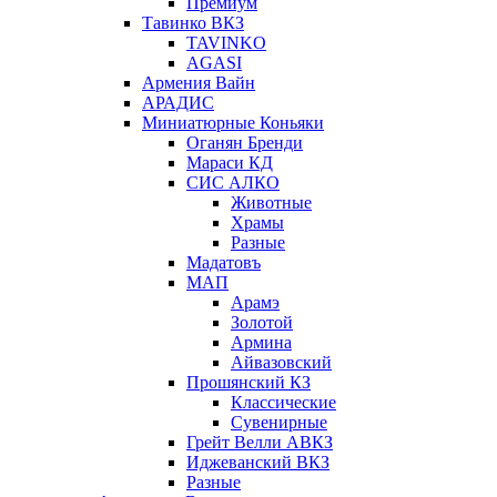
Премиум
Тавинко ВКЗ
TAVINKO
AGASI
Армения Вайн
АРАДИС
Миниатюрные Коньяки
Оганян Бренди
Мараси КД
СИС АЛКО
Животные
Храмы
Разные
Мадатовъ
МАП
Арамэ
Золотой
Армина
Айвазовский
Прошянский КЗ
Классические
Сувенирные
Грейт Велли АВКЗ
Иджеванский ВКЗ
Разные