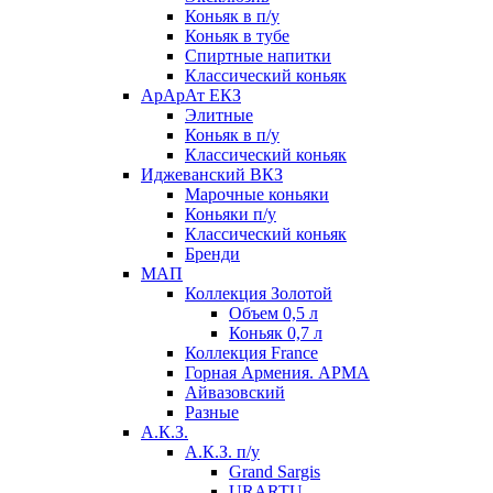
Коньяк в п/у
Коньяк в тубе
Спиртные напитки
Классический коньяк
АрАрАт ЕКЗ
Элитные
Коньяк в п/у
Классический коньяк
Иджеванский ВКЗ
Марочные коньяки
Коньяки п/у
Классический коньяк
Бренди
МАП
Коллекция Золотой
Объем 0,5 л
Коньяк 0,7 л
Коллекция France
Горная Армения. АРМА
Айвазовский
Разные
А.К.З.
А.К.З. п/у
Grand Sargis
URARTU