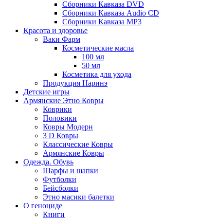
Сборники Кавказа DVD
Сборники Кавказа Audio CD
Сборники Кавказа MP3
Красота и здоровье
Ваки Фарм
Косметические масла
100 мл
50 мл
Косметика для ухода
Продукция Наринэ
Детские игры
Армянские Этно Ковры
Коврики
Половики
Ковры Модерн
3 D Ковры
Классические Ковры
Армянские Ковры
Одежда. Обувь
Шарфы и шапки
Футболки
Бейсболки
Этно масики балетки
О геноциде
Книги