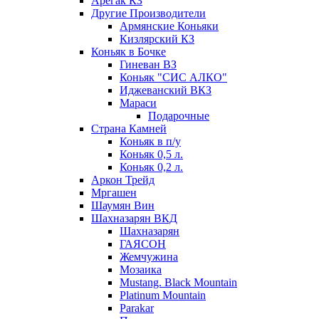
Арегак КЗ
Другие Производители
Армянские Коньяки
Кизлярский КЗ
Коньяк в Бочке
Гиневан ВЗ
Коньяк "СИС АЛКО"
Иджеванский ВКЗ
Мараси
Подарочные
Страна Камней
Коньяк в п/у
Коньяк 0,5 л.
Коньяк 0,2 л.
Аркон Трейд
Мргашен
Шаумян Вин
Шахназарян ВКД
Шахназарян
ГАЯСОН
Жемчужина
Мозаика
Mustang. Black Mountain
Platinum Mountain
Parakar