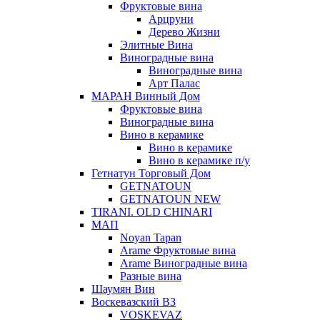
Фруктовые вина
Арцруни
Дерево Жизни
Элитные Вина
Виноградные вина
Виноградные вина
Арт Палас
МАРАН Винный Дом
Фруктовые вина
Виноградные вина
Вино в керамике
Вино в керамике
Вино в керамике п/у
Гетнатун Торговый Дом
GETNATOUN
GETNATOUN NEW
TIRANI. OLD CHINARI
МАП
Noyan Tapan
Arame Фруктовые вина
Arame Виноградные вина
Разные вина
Шаумян Вин
Воскевазский ВЗ
VOSKEVAZ