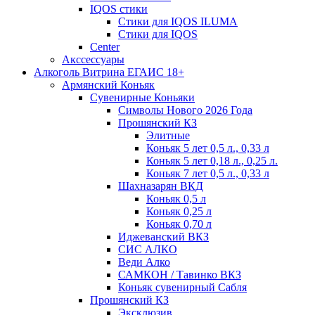
IQOS стики
Стики для IQOS ILUMA
Стики для IQOS
Сenter
Акссессуары
Алкоголь Витрина ЕГАИС 18+
Армянский Коньяк
Сувенирные Коньяки
Символы Нового 2026 Года
Прошянский КЗ
Элитные
Коньяк 5 лет 0,5 л., 0,33 л
Коньяк 5 лет 0,18 л., 0,25 л.
Коньяк 7 лет 0,5 л., 0,33 л
Шахназарян ВКД
Коньяк 0,5 л
Коньяк 0,25 л
Коньяк 0,70 л
Иджеванский ВКЗ
СИС АЛКО
Веди Алко
САМКОН / Тавинко ВКЗ
Коньяк сувенирный Сабля
Прошянский КЗ
Эксклюзив