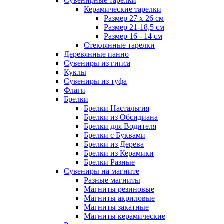
Сувенирные тарелки
Керамические тарелки
Размер 27 х 26 см
Размер 21-18,5 см
Размер 16 - 14 см
Стеклянные тарелки
Деревянные панно
Сувениры из гипса
Куклы
Сувениры из туфа
Флаги
Брелки
Брелки Настальгия
Брелки из Обсидиана
Брелки для Водителя
Брелки с Буквами
Брелки из Дерева
Брелки из Керамики
Брелки Разные
Сувениры на магните
Разные магниты
Магниты резиновые
Магниты акриловые
Магниты закатные
Магниты керамические