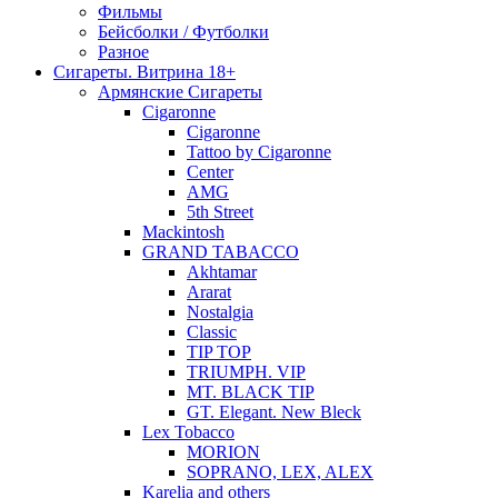
Фильмы
Бейсболки / Футболки
Разное
Сигареты. Витрина 18+
Армянские Сигареты
Cigaronne
Cigaronne
Tattoo by Cigaronne
Center
AMG
5th Street
Mackintosh
GRAND TABACCO
Akhtamar
Ararat
Nostalgia
Classic
TIP TOP
TRIUMPH. VIP
MT. BLACK TIP
GT. Elegant. New Bleck
Lex Tobacco
MORION
SOPRANO, LEX, ALEX
Karelia and others