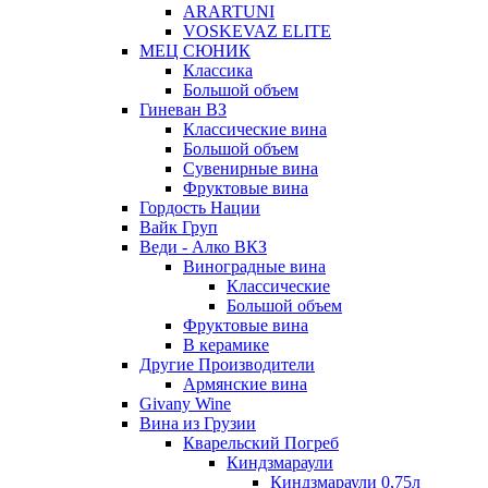
ARARTUNI
VOSKEVAZ ELITE
МЕЦ СЮНИК
Классика
Большой объем
Гиневан ВЗ
Классические вина
Большой объем
Сувенирные вина
Фруктовые вина
Гордость Нации
Вайк Груп
Веди - Алко ВКЗ
Виноградные вина
Классические
Большой объем
Фруктовые вина
В керамике
Другие Производители
Армянские вина
Givany Wine
Вина из Грузии
Кварельский Погреб
Киндзмараули
Киндзмараули 0,75л