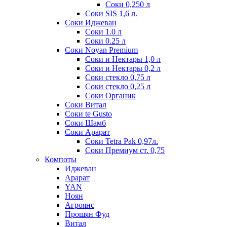
Соки 0,250 л
Соки SIS 1,6 л.
Соки Иджеван
Соки 1.0 л
Соки 0.25 л
Соки Noyan Premium
Соки и Нектары 1,0 л
Соки и Нектары 0,2 л
Соки стекло 0,75 л
Соки стекло 0,25 л
Соки Органик
Соки Витал
Соки te Gusto
Соки Шамб
Соки Арарат
Соки Tetra Pak 0,97л.
Соки Премиум ст. 0,75
Компоты
Иджеван
Арарат
YAN
Ноян
Агроянс
Прошян Фуд
Витал