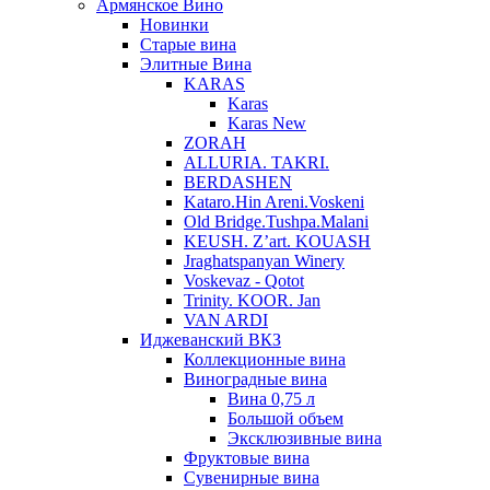
Армянское Вино
Новинки
Старые вина
Элитные Вина
KARAS
Karas
Karas New
ZORAH
ALLURIA. TAKRI.
BERDASHEN
Kataro.Hin Areni.Voskeni
Old Bridge.Tushpa.Malani
KEUSH. Z’art. KOUASH
Jraghatspanyan Winery
Voskevaz - Qotot
Trinity. KOOR. Jan
VAN ARDI
Иджеванский ВКЗ
Коллекционные вина
Виноградные вина
Вина 0,75 л
Большой объем
Эксклюзивные вина
Фруктовые вина
Cувенирные вина