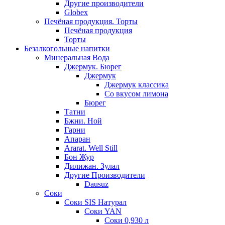
Другие производители
Globex
Печёная продукция. Торты
Печёная продукция
Торты
Безалкогольные напитки
Минеральная Вода
Джермук. Бюрег
Джермук
Джермук классика
Со вкусом лимона
Бюрег
Татни
Бжни. Ной
Гарни
Апаран
Ararat. Well Still
Бон Жур
Дилижан. Зулал
Другие Производители
Dausuz
Соки
Соки SIS Натурал
Соки YAN
Соки 0,930 л