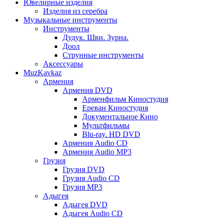
Ювелирные изделия
Изделия из серебра
Музыкальные инструменты
Инструменты
Дудук. Шви. Зурна.
Доол
Струнные инструменты
Аксессуары
MuzKavkaz
Армения
Армения DVD
Арменфильм Киностудия
Ереван Киностудия
Документальное Кино
Мультфильмы
Blu-ray. HD DVD
Армения Audio CD
Армения Audio MP3
Грузия
Грузия DVD
Грузия Audio CD
Грузия MP3
Адыгея
Адыгея DVD
Адыгея Audio CD