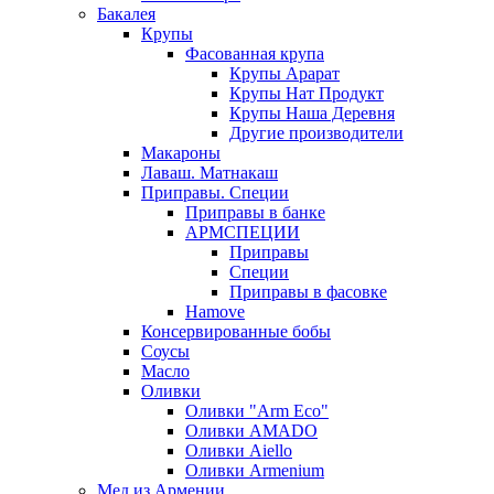
Бакалея
Крупы
Фасованная крупа
Крупы Арарат
Крупы Нат Продукт
Крупы Наша Деревня
Другие производители
Макароны
Лаваш. Матнакаш
Приправы. Специи
Приправы в банке
АРМСПЕЦИИ
Приправы
Специи
Приправы в фасовке
Hamove
Консервированные бобы
Соусы
Масло
Оливки
Оливки "Arm Eco"
Оливки AMADO
Оливки Aiello
Оливки Armenium
Мед из Армении