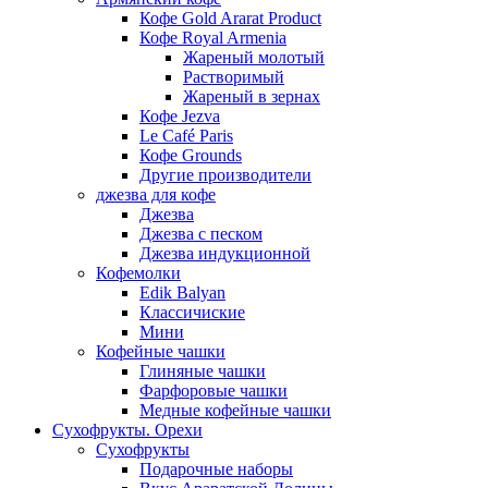
Кофе Gold Ararat Product
Кофе Royal Armenia
Жареный молотый
Растворимый
Жареный в зернах
Кофе Jezva
Le Café Paris
Кофе Grounds
Другие производители
джезва для кофе
Джезва
Джезва с песком
Джезва индукционной
Кофемолки
Edik Balyan
Классичиские
Мини
Кофейные чашки
Глиняные чашки
Фарфоровые чашки
Медные кофейные чашки
Сухофрукты. Орехи
Сухофрукты
Подарочные наборы