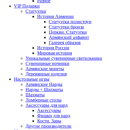
Разное
VIP Подарки
Статуэтки
История Армении
Статуэтки полистоун
Статуэтки бронза
Церкви. Статуэтки
Армянский алфавит
Галерея образов
История России
Мировая история
Уникальные сувенирные светильники
Сувенирные ночники
Армянские монеты
Деревянные изделия
Настольные игры
Армянские Нарды
Нарды + Шахматы
Шахматы
Ломберные столы
Аксессуары для нард
Аксессуары
Фишки для нард
Кости. Зары
Другие производители