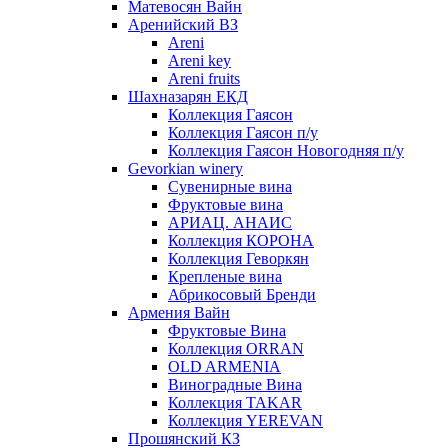
Матевосян Вайн
Аренийский ВЗ
Areni
Areni key
Areni fruits
Шахназарян ЕКД
Коллекция Гаясон
Коллекция Гаясон п/у
Коллекция Гаясон Новогодняя п/у
Gevorkian winery
Сувенирные вина
Фруктовые вина
АРИАЦ. АНАИС
Коллекция КОРОНА
Коллекция Геворкян
Крепленые вина
Абрикосовый Бренди
Армения Вайн
Фруктовые Вина
Коллекция ORRAN
OLD ARMENIA
Виноградные Вина
Коллекция TAKAR
Коллекция YEREVAN
Прошянский КЗ