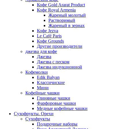
Кофе Gold Ararat Product
Кофе Royal Armenia
Жареный молотый
Растворимый
Жареный в зернах
Кофе Jezva
Le Café Paris
Кофе Grounds
Другие производители
джезва для кофе
Джезва
Джезва с песком
Джезва индукционной
Кофемолки
Edik Balyan
Классичиские
Мини
Кофейные чашки
Глиняные чашки
Фарфоровые чашки
Медные кофейные чашки
Сухофрукты. Орехи
Сухофрукты
Подарочные наборы