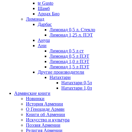
te Gusto
Шамб
Арцах Био
Лимонад
Дарбас
Лимонад 0,5 л. Стекло
Лимонад 1,25 л. ПЭТ
Ануш
Ани
Лимонад 0,5 л ст
Лимонад 0,5 л ПЭТ
Лимонад 1,0 л ПЭТ
Лимонад 1,5 л ПЭТ
Другие производители
Натахтари
Натахтари 0,5л
Натахтари 1,0л
Армянские книги
Новинки
История Армении
О Геноциде Армян
Книги об Армении
Иcкусство и культура
Поэзия Армении
Религия Армении