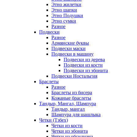
Этно жилетки
Этно шапки
Этно Подушки
Этно сумки
Разное
Подвески
Разное
Армянские буквы
Подвески маски
Подвески в машину
Подвески из дерева
Подвески из кости
Подвески из эбонита
Подвески Ностальгия
Браслеты
Разное
Браслеты из бисера
Кожаные браслеты
Тандыр, Мангал, Шампура
Тандыр, мангал
Шампура для шашлыка
Четки (Тзбех)
Четки из кости
Четки из эбонита
Четки из обсидиана