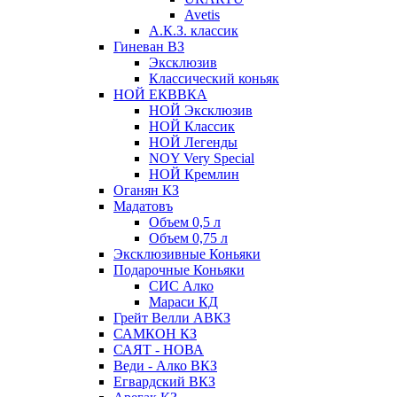
Avetis
А.К.З. классик
Гиневан ВЗ
Эксклюзив
Классический коньяк
НОЙ ЕКВВКА
НОЙ Эксклюзив
НОЙ Классик
НОЙ Легенды
NOY Very Speсial
НОЙ Кремлин
Оганян КЗ
Мадатовъ
Объем 0,5 л
Объем 0,75 л
Эксклюзивные Коньяки
Подарочные Коньяки
СИС Алко
Мараси КД
Грейт Велли АВКЗ
САМКОН КЗ
САЯТ - НОВА
Веди - Алко ВКЗ
Егвардский ВКЗ