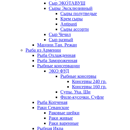
Сыр ЭКОТАВУШ
Сыры Эксклюзивный
Сыры полутведые
Крем сыры
Antipasti
Сыры ассорти
Сыр Чечил
Сыр разный
Мацони.Тан. Режан
Рыба из Армении
Рыба Охлажденная
Рыба Замороженная
Рыбные консервации
ЭКО ФУД
Рыбные консервы
Консервы 240 гр.
Консервы 160 гр.
Супы. Уха. Щи
Филе-кусочки. Суфле
Рыба Копченая
Раки Севанские
Раковые шейки
Раки живые
Раки варенные
Рыбная Икра