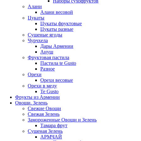
Наборы сухофруктов
Алани
Алани весовой
Цукаты
Цукаты фруктовые
Цукаты разные
Сушеные ягоды
Чурчхела
Дары Армении
Ануш
Фруктовая пастила
Пастила te Gusto
Разное
Орехи
Орехи весовые
Орехи в меду
Te Gusto
Фрукты из Армении
Овощи. Зелень
Свежие Овощи
Свежая Зелень
Замороженные Овощи и Зелень
Тамара фрут
Сушеная Зелень
АРМЧАЙ