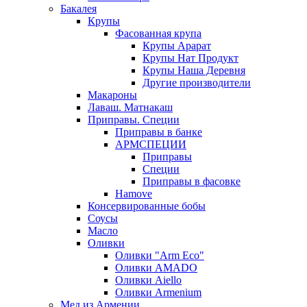
Бакалея
Крупы
Фасованная крупа
Крупы Арарат
Крупы Нат Продукт
Крупы Наша Деревня
Другие производители
Макароны
Лаваш. Матнакаш
Приправы. Специи
Приправы в банке
АРМСПЕЦИИ
Приправы
Специи
Приправы в фасовке
Hamove
Консервированные бобы
Соусы
Масло
Оливки
Оливки "Arm Eco"
Оливки AMADO
Оливки Aiello
Оливки Armenium
Мед из Армении