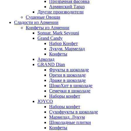
Прозрачная фасовка
Армянский Тараз
Другие производители
Сушеные Овощи
Сладости из Армении
Конфеты из Армении
Sonuar. Mark Sevouni
Grand Candy
Набор Конфет
Лукум. Мармелад
Конфеты
Арколад
GRAND Dian
Фрукты в шоколаде
Орехи в шоколаде
Драже в шоколаде
ШокоХит в шоколаде
Семечки в шоколаде
Наборы конфет
JOYCO
Наборы конфет
Сухофрукты в шоколаде
Мармелад. Лукум
Шоколадные плитки
Конфеты