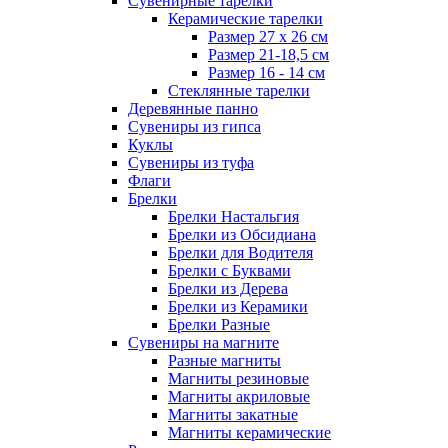
Сувенирные тарелки
Керамические тарелки
Размер 27 х 26 см
Размер 21-18,5 см
Размер 16 - 14 см
Стеклянные тарелки
Деревянные панно
Сувениры из гипса
Куклы
Сувениры из туфа
Флаги
Брелки
Брелки Настальгия
Брелки из Обсидиана
Брелки для Водителя
Брелки с Буквами
Брелки из Дерева
Брелки из Керамики
Брелки Разные
Сувениры на магните
Разные магниты
Магниты резиновые
Магниты акриловые
Магниты закатные
Магниты керамические