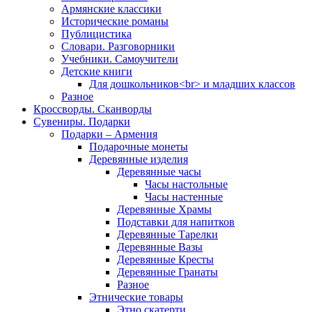
Армянские классики
Исторические романы
Публицистика
Словари. Разговорники
Учебники. Самоучители
Детские книги
Для дошкольников<br> и младших классов
Разное
Кроссворды. Сканворды
Сувениры. Подарки
Подарки – Армения
Подарочные монеты
Деревянные изделия
Деревянные часы
Часы настольные
Часы настенные
Деревянные Храмы
Подставки для напитков
Деревянные Тарелки
Деревянные Вазы
Деревянные Кресты
Деревянные Гранаты
Разное
Этнические товары
Этно скатерти