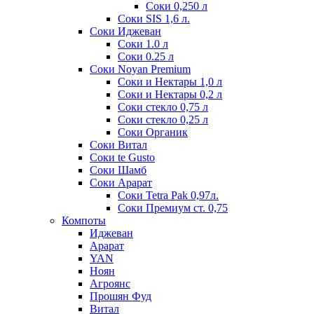
Соки 0,250 л
Соки SIS 1,6 л.
Соки Иджеван
Соки 1.0 л
Соки 0.25 л
Соки Noyan Premium
Соки и Нектары 1,0 л
Соки и Нектары 0,2 л
Соки стекло 0,75 л
Соки стекло 0,25 л
Соки Органик
Соки Витал
Соки te Gusto
Соки Шамб
Соки Арарат
Соки Tetra Pak 0,97л.
Соки Премиум ст. 0,75
Компоты
Иджеван
Арарат
YAN
Ноян
Агроянс
Прошян Фуд
Витал