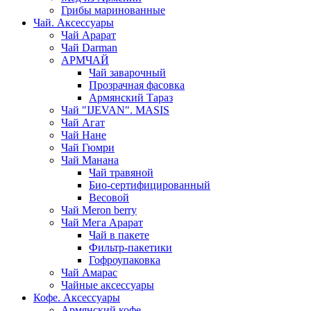
Грибы маринованные
Чай. Аксессуары
Чай Арарат
Чай Darman
АРМЧАЙ
Чай заварочный
Прозрачная фасовка
Армянский Тараз
Чай "IJEVAN". MASIS
Чай Агат
Чай Нане
Чай Гюмри
Чай Манана
Чай травяной
Био-сертифицированный
Весовой
Чай Meron berry
Чай Мега Арарат
Чай в пакете
Фильтр-пакетики
Гофроупаковка
Чай Амарас
Чайные аксессуары
Кофе. Аксессуары
Армянский кофе