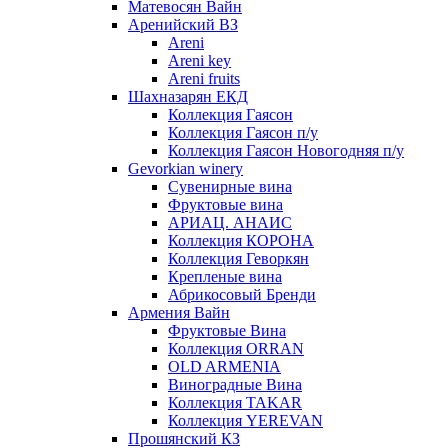
Матевосян Вайн
Аренийский ВЗ
Areni
Areni key
Areni fruits
Шахназарян ЕКД
Коллекция Гаясон
Коллекция Гаясон п/у
Коллекция Гаясон Новогодняя п/у
Gevorkian winery
Сувенирные вина
Фруктовые вина
АРИАЦ. АНАИС
Коллекция КОРОНА
Коллекция Геворкян
Крепленые вина
Абрикосовый Бренди
Армения Вайн
Фруктовые Вина
Коллекция ORRAN
OLD ARMENIA
Виноградные Вина
Коллекция TAKAR
Коллекция YEREVAN
Прошянский КЗ