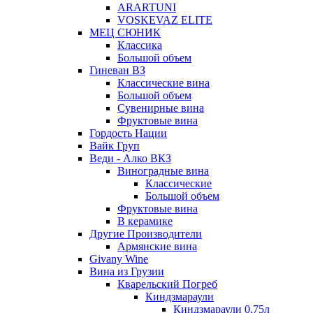
ARARTUNI
VOSKEVAZ ELITE
МЕЦ СЮНИК
Классика
Большой объем
Гиневан ВЗ
Классические вина
Большой объем
Сувенирные вина
Фруктовые вина
Гордость Нации
Вайк Груп
Веди - Алко ВКЗ
Виноградные вина
Классические
Большой объем
Фруктовые вина
В керамике
Другие Производители
Армянские вина
Givany Wine
Вина из Грузии
Кварельский Погреб
Киндзмараули
Киндзмараули 0,75л