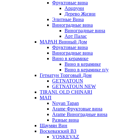
Фруктовые вина
Арцруни
Дерево Жизни
Элитные Вина
Виноградные вина
Виноградные вина
Арт Палас
МАРАН Винный Дом
Фруктовые вина
Виноградные вина
Вино в керамике
Вино в керамике
Вино в керамике п/у
Гетнатун Торговый Дом
GETNATOUN
GETNATOUN NEW
TIRANI. OLD CHINARI
МАП
Noyan Tapan
Arame Фруктовые вина
Arame Виноградные вина
Разные вина
Шаумян Вин
Воскевазский ВЗ
VOSKEVAZ