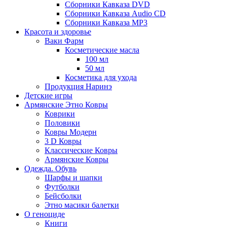
Сборники Кавказа DVD
Сборники Кавказа Audio CD
Сборники Кавказа MP3
Красота и здоровье
Ваки Фарм
Косметические масла
100 мл
50 мл
Косметика для ухода
Продукция Наринэ
Детские игры
Армянские Этно Ковры
Коврики
Половики
Ковры Модерн
3 D Ковры
Классические Ковры
Армянские Ковры
Одежда. Обувь
Шарфы и шапки
Футболки
Бейсболки
Этно масики балетки
О геноциде
Книги