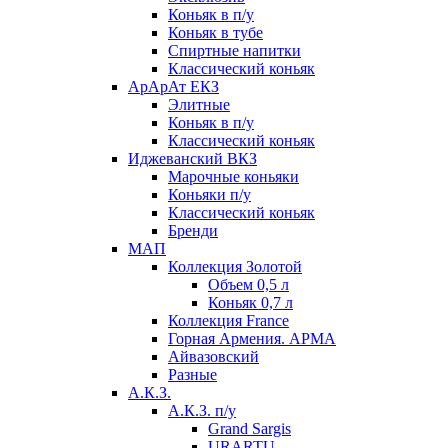
Коньяк в п/у
Коньяк в тубе
Спиртные напитки
Классический коньяк
АрАрАт ЕКЗ
Элитные
Коньяк в п/у
Классический коньяк
Иджеванский ВКЗ
Марочные коньяки
Коньяки п/у
Классический коньяк
Бренди
МАП
Коллекция Золотой
Объем 0,5 л
Коньяк 0,7 л
Коллекция France
Горная Армения. АРМА
Айвазовский
Разные
А.К.З.
А.К.З. п/у
Grand Sargis
URARTU