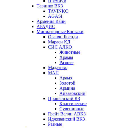
Премиум
Тавинко ВКЗ
TAVINKO
AGASI
Армения Вайн
АРАДИС
Миниатюрные Коньяки
Оганян Бренди
Мараси КД
СИС АЛКО
Животные
Храмы
Разные
Мадатовъ
МАП
Арамэ
Золотой
Армина
Айвазовский
Прошянский КЗ
Классические
Сувенирные
Грейт Велли АВКЗ
Иджеванский ВКЗ
Разные