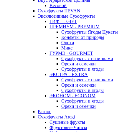
Вкус Араратской Долины
Весовой
Сухофрукты IJEVAN
Эксклюзивные Сухофрукты
ГИФТ - GIFT
ПРЕМИУМ - PREMIUM
Сухофрукты Ягоды Цукаты
Конфеты от природы
Орехи
Микс
ГУРМЭ - GOURMET
Сухофрукты с начинками
Орехи и семечки
Сухофрукты и ягоды
ЭКСТРА - EXTRA
Сухофрукты с начинками
Орехи и семечки
Сухофрукты и ягоды
ЭКОНОМ - ECONOM
Сухофрукты и ягоды
Орехи и семечки
Разное
Сухофрукты Aregi
Сушеные фрукты
Фруктовые Чипсы