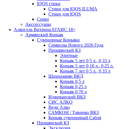
IQOS стики
Стики для IQOS ILUMA
Стики для IQOS
Сenter
Акссессуары
Алкоголь Витрина ЕГАИС 18+
Армянский Коньяк
Сувенирные Коньяки
Символы Нового 2026 Года
Прошянский КЗ
Элитные
Коньяк 5 лет 0,5 л., 0,33 л
Коньяк 5 лет 0,18 л., 0,25 л.
Коньяк 7 лет 0,5 л., 0,33 л
Шахназарян ВКД
Коньяк 0,5 л
Коньяк 0,25 л
Коньяк 0,70 л
Иджеванский ВКЗ
СИС АЛКО
Веди Алко
САМКОН / Тавинко ВКЗ
Коньяк сувенирный Сабля
Прошянский КЗ
Эксклюзив