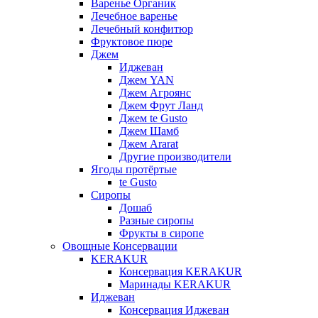
Варенье Органик
Лечебное варенье
Лечебный конфитюр
Фруктовое пюре
Джем
Иджеван
Джем YAN
Джем Агроянс
Джем Фрут Ланд
Джем te Gusto
Джем Шамб
Джем Ararat
Другие производители
Ягоды протёртые
te Gusto
Сиропы
Дошаб
Разные сиропы
Фрукты в сиропе
Овощные Консервации
KERAKUR
Консервация KERAKUR
Маринады KERAKUR
Иджеван
Консервация Иджеван