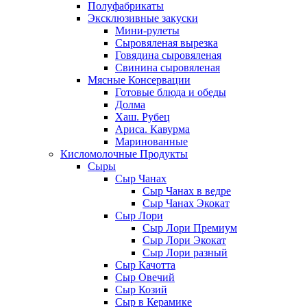
Полуфабрикаты
Эксклюзивные закуски
Мини-рулеты
Сыровяленая вырезка
Говядина сыровяленая
Свинина сыровяленая
Мясные Консервации
Готовые блюда и обеды
Долма
Хаш. Рубец
Ариса. Кавурма
Маринованные
Кисломолочные Продукты
Сыры
Сыр Чанах
Сыр Чанах в ведре
Сыр Чанах Экокат
Сыр Лори
Сыр Лори Премиум
Сыр Лори Экокат
Сыр Лори разный
Сыр Качотта
Сыр Овечий
Сыр Козий
Сыр в Керамике