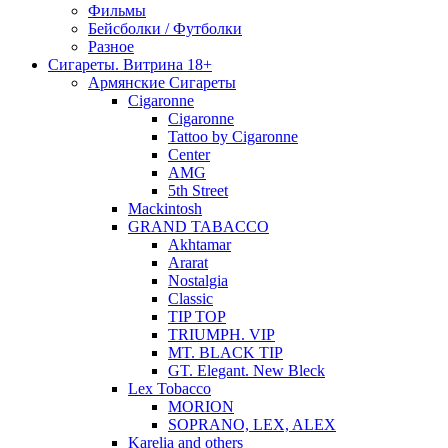
Фильмы
Бейсболки / Футболки
Разное
Сигареты. Витрина 18+
Армянские Сигареты
Cigaronne
Cigaronne
Tattoo by Cigaronne
Center
AMG
5th Street
Mackintosh
GRAND TABACCO
Akhtamar
Ararat
Nostalgia
Classic
TIP TOP
TRIUMPH. VIP
MT. BLACK TIP
GT. Elegant. New Bleck
Lex Tobacco
MORION
SOPRANO, LEX, ALEX
Karelia and others