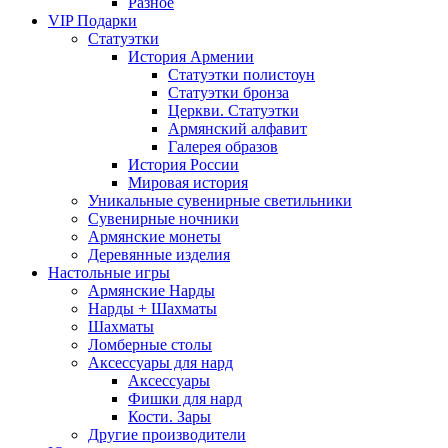
Разное
VIP Подарки
Статуэтки
История Армении
Статуэтки полистоун
Статуэтки бронза
Церкви. Статуэтки
Армянский алфавит
Галерея образов
История России
Мировая история
Уникальные сувенирные светильники
Сувенирные ночники
Армянские монеты
Деревянные изделия
Настольные игры
Армянские Нарды
Нарды + Шахматы
Шахматы
Ломберные столы
Аксессуары для нард
Аксессуары
Фишки для нард
Кости. Зары
Другие производители