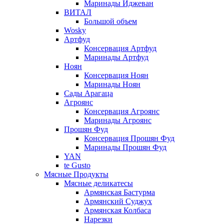
Маринады Иджеван
ВИТАЛ
Большой объем
Wosky
Артфуд
Консервация Артфуд
Маринады Артфуд
Ноян
Консервация Ноян
Маринады Ноян
Сады Арагаца
Агроянс
Консервация Агроянс
Маринады Агроянс
Прошян Фуд
Консервация Прошян Фуд
Маринады Прошян Фуд
YAN
te Gusto
Мясные Продукты
Мясные деликатесы
Армянская Бастурма
Армянский Суджух
Армянская Колбаса
Нарезки