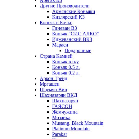
Арегак КЗ
Другие Производители
Армянские Коньяки
Кизлярский КЗ
Коньяк в Бочке
Гиневан ВЗ
Коньяк "СИС АЛКО"
Иджеванский ВКЗ
Мараси
Подарочные
Страна Камней
Коньяк в п/у
Коньяк 0,5 л.
Коньяк 0,2 л.
Аркон Трейд
Мргашен
Шаумян Вин
Шахназарян ВКД
Шахназарян
ГАЯСОН
Жемчужина
Мозаика
Mustang. Black Mountain
Platinum Mountain
Parakar