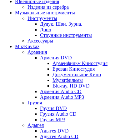
Ювелирные изделия
Изделия из серебра
Музыкальные инструменты
Инструменты
Дудук. Шви. Зурна.
Доол
Струнные инструменты
Аксессуары
MuzKavkaz
Армения
Армения DVD
Арменфильм Киностудия
Ереван Киностудия
Документальное Кино
Мультфильмы
Blu-ray. HD DVD
Армения Audio CD
Армения Audio MP3
Грузия
Грузия DVD
Грузия Audio CD
Грузия MP3
Адыгея
Адыгея DVD
Адыгея Audio CD