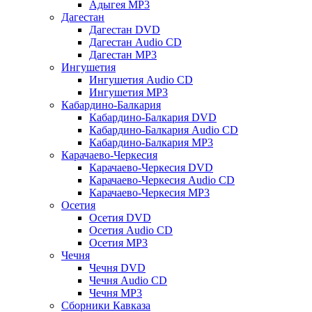
Адыгея MP3
Дагестан
Дагестан DVD
Дагестан Audio CD
Дагестан MP3
Ингушетия
Ингушетия Audio CD
Ингушетия MP3
Кабардино-Балкария
Кабардино-Балкария DVD
Кабардино-Балкария Audio CD
Кабардино-Балкария MP3
Карачаево-Черкесия
Карачаево-Черкесия DVD
Карачаево-Черкесия Audio CD
Карачаево-Черкесия MP3
Осетия
Осетия DVD
Осетия Audio CD
Осетия MP3
Чечня
Чечня DVD
Чечня Audio CD
Чечня MP3
Сборники Кавказа