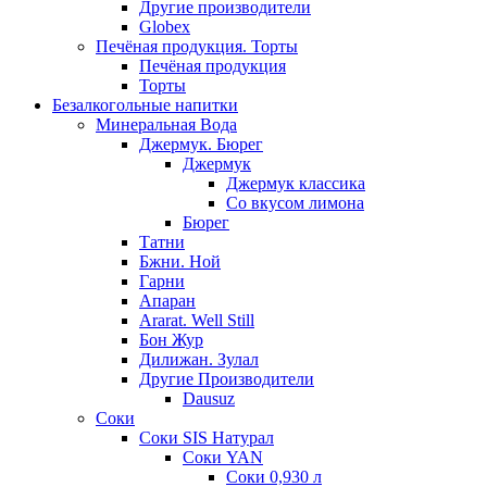
Другие производители
Globex
Печёная продукция. Торты
Печёная продукция
Торты
Безалкогольные напитки
Минеральная Вода
Джермук. Бюрег
Джермук
Джермук классика
Со вкусом лимона
Бюрег
Татни
Бжни. Ной
Гарни
Апаран
Ararat. Well Still
Бон Жур
Дилижан. Зулал
Другие Производители
Dausuz
Соки
Соки SIS Натурал
Соки YAN
Соки 0,930 л