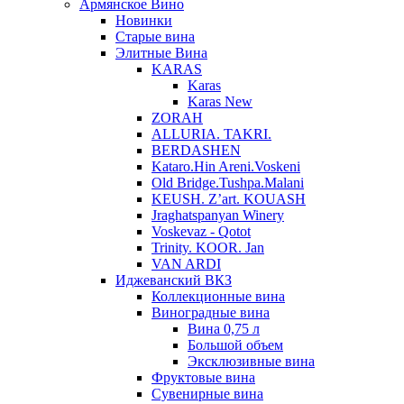
Армянское Вино
Новинки
Старые вина
Элитные Вина
KARAS
Karas
Karas New
ZORAH
ALLURIA. TAKRI.
BERDASHEN
Kataro.Hin Areni.Voskeni
Old Bridge.Tushpa.Malani
KEUSH. Z’art. KOUASH
Jraghatspanyan Winery
Voskevaz - Qotot
Trinity. KOOR. Jan
VAN ARDI
Иджеванский ВКЗ
Коллекционные вина
Виноградные вина
Вина 0,75 л
Большой объем
Эксклюзивные вина
Фруктовые вина
Cувенирные вина