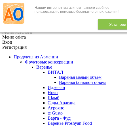
Нашим интернет-магазином намного удобнее
+7 (495) 646-888-1
пользоваться с помощью бесплатного приложения!
В корзине
0
товаров
Установи
x
Меню каталога
Меню сайта
Вход
Регистрация
Продукты из Армении
Фруктовые консервации
Варенье
ВИТАЛ
Варенья малый объем
Варенья большой объем
Иджеван
Ноян
Шамб
Сады Арагаца
Агроянс
te Gusto
Варга - Фуд
Варенье Proshyan Food