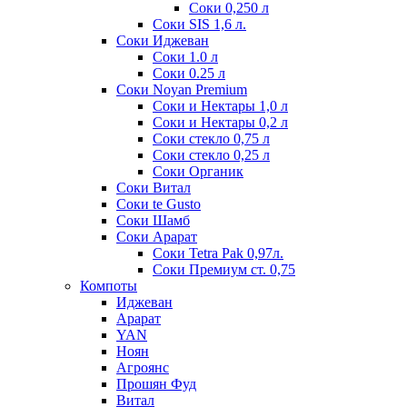
Соки 0,250 л
Соки SIS 1,6 л.
Соки Иджеван
Соки 1.0 л
Соки 0.25 л
Соки Noyan Premium
Соки и Нектары 1,0 л
Соки и Нектары 0,2 л
Соки стекло 0,75 л
Соки стекло 0,25 л
Соки Органик
Соки Витал
Соки te Gusto
Соки Шамб
Соки Арарат
Соки Tetra Pak 0,97л.
Соки Премиум ст. 0,75
Компоты
Иджеван
Арарат
YAN
Ноян
Агроянс
Прошян Фуд
Витал