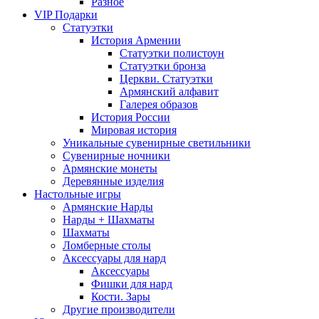
Разное
VIP Подарки
Статуэтки
История Армении
Статуэтки полистоун
Статуэтки бронза
Церкви. Статуэтки
Армянский алфавит
Галерея образов
История России
Мировая история
Уникальные сувенирные светильники
Сувенирные ночники
Армянские монеты
Деревянные изделия
Настольные игры
Армянские Нарды
Нарды + Шахматы
Шахматы
Ломберные столы
Аксессуары для нард
Аксессуары
Фишки для нард
Кости. Зары
Другие производители