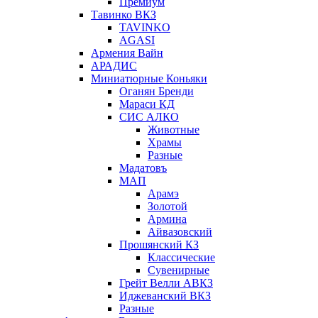
Премиум
Тавинко ВКЗ
TAVINKO
AGASI
Армения Вайн
АРАДИС
Миниатюрные Коньяки
Оганян Бренди
Мараси КД
СИС АЛКО
Животные
Храмы
Разные
Мадатовъ
МАП
Арамэ
Золотой
Армина
Айвазовский
Прошянский КЗ
Классические
Сувенирные
Грейт Велли АВКЗ
Иджеванский ВКЗ
Разные