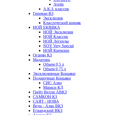
Avetis
А.К.З. классик
Гиневан ВЗ
Эксклюзив
Классический коньяк
НОЙ ЕКВВКА
НОЙ Эксклюзив
НОЙ Классик
НОЙ Легенды
NOY Very Speсial
НОЙ Кремлин
Оганян КЗ
Мадатовъ
Объем 0,5 л
Объем 0,75 л
Эксклюзивные Коньяки
Подарочные Коньяки
СИС Алко
Мараси КД
Грейт Велли АВКЗ
САМКОН КЗ
САЯТ - НОВА
Веди - Алко ВКЗ
Егвардский ВКЗ