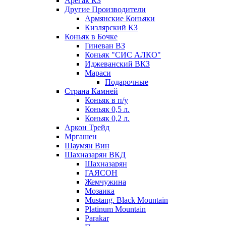
Арегак КЗ
Другие Производители
Армянские Коньяки
Кизлярский КЗ
Коньяк в Бочке
Гиневан ВЗ
Коньяк "СИС АЛКО"
Иджеванский ВКЗ
Мараси
Подарочные
Страна Камней
Коньяк в п/у
Коньяк 0,5 л.
Коньяк 0,2 л.
Аркон Трейд
Мргашен
Шаумян Вин
Шахназарян ВКД
Шахназарян
ГАЯСОН
Жемчужина
Мозаика
Mustang. Black Mountain
Platinum Mountain
Parakar