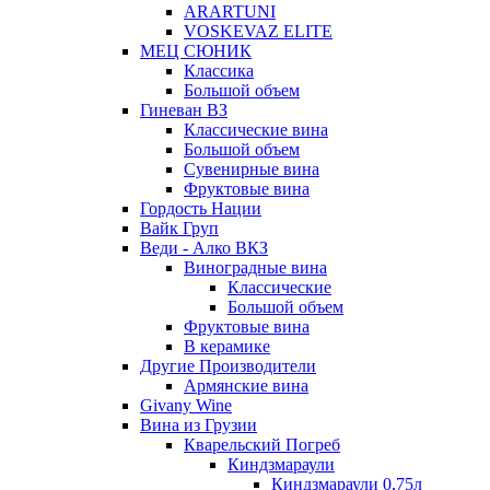
ARARTUNI
VOSKEVAZ ELITE
МЕЦ СЮНИК
Классика
Большой объем
Гиневан ВЗ
Классические вина
Большой объем
Сувенирные вина
Фруктовые вина
Гордость Нации
Вайк Груп
Веди - Алко ВКЗ
Виноградные вина
Классические
Большой объем
Фруктовые вина
В керамике
Другие Производители
Армянские вина
Givany Wine
Вина из Грузии
Кварельский Погреб
Киндзмараули
Киндзмараули 0,75л