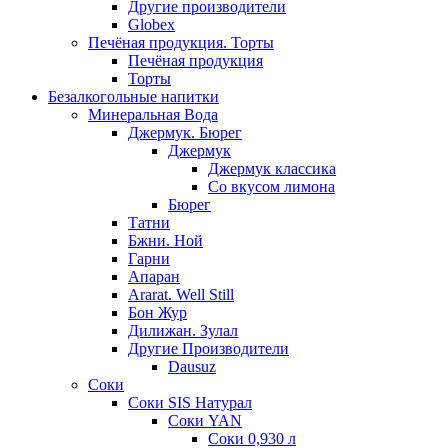
Другие производители
Globex
Печёная продукция. Торты
Печёная продукция
Торты
Безалкогольные напитки
Минеральная Вода
Джермук. Бюрег
Джермук
Джермук классика
Со вкусом лимона
Бюрег
Татни
Бжни. Ной
Гарни
Апаран
Ararat. Well Still
Бон Жур
Дилижан. Зулал
Другие Производители
Dausuz
Соки
Соки SIS Натурал
Соки YAN
Соки 0,930 л