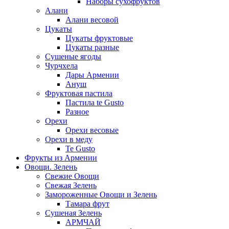
Наборы сухофруктов
Алани
Алани весовой
Цукаты
Цукаты фруктовые
Цукаты разные
Сушеные ягоды
Чурчхела
Дары Армении
Ануш
Фруктовая пастила
Пастила te Gusto
Разное
Орехи
Орехи весовые
Орехи в меду
Te Gusto
Фрукты из Армении
Овощи. Зелень
Свежие Овощи
Свежая Зелень
Замороженные Овощи и Зелень
Тамара фрут
Сушеная Зелень
АРМЧАЙ