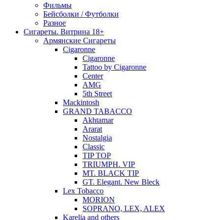
Фильмы
Бейсболки / Футболки
Разное
Сигареты. Витрина 18+
Армянские Сигареты
Cigaronne
Cigaronne
Tattoo by Cigaronne
Center
AMG
5th Street
Mackintosh
GRAND TABACCO
Akhtamar
Ararat
Nostalgia
Classic
TIP TOP
TRIUMPH. VIP
MT. BLACK TIP
GT. Elegant. New Bleck
Lex Tobacco
MORION
SOPRANO, LEX, ALEX
Karelia and others