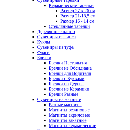
Сувенирные тарелки
Керамические тарелки
Размер 27 х 26 см
Размер 21-18,5 см
Размер 16 - 14 см
Стеклянные тарелки
Деревянные панно
Сувениры из гипса
Куклы
Сувениры из туфа
Флаги
Брелки
Брелки Настальгия
Брелки из Обсидиана
Брелки для Водителя
Брелки с Буквами
Брелки из Дерева
Брелки из Керамики
Брелки Разные
Сувениры на магните
Разные магниты
Магниты резиновые
Магниты акриловые
Магниты закатные
Магниты керамические