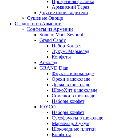
Прозрачная фасовка
Армянский Тараз
Другие производители
Сушеные Овощи
Сладости из Армении
Конфеты из Армении
Sonuar. Mark Sevouni
Grand Candy
Набор Конфет
Лукум. Мармелад
Конфеты
Арколад
GRAND Dian
Фрукты в шоколаде
Орехи в шоколаде
Драже в шоколаде
ШокоХит в шоколаде
Семечки в шоколаде
Наборы конфет
JOYCO
Наборы конфет
Сухофрукты в шоколаде
Мармелад. Лукум
Шоколадные плитки
Конфеты