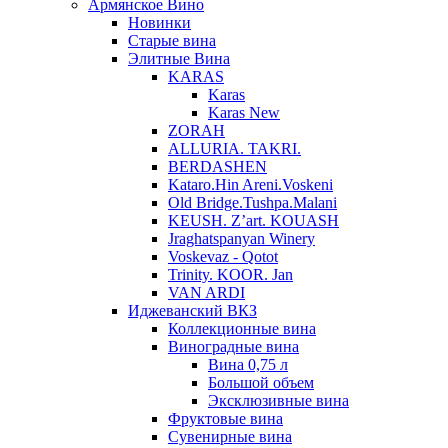
Армянское Вино
Новинки
Старые вина
Элитные Вина
KARAS
Karas
Karas New
ZORAH
ALLURIA. TAKRI.
BERDASHEN
Kataro.Hin Areni.Voskeni
Old Bridge.Tushpa.Malani
KEUSH. Z’art. KOUASH
Jraghatspanyan Winery
Voskevaz - Qotot
Trinity. KOOR. Jan
VAN ARDI
Иджеванский ВКЗ
Коллекционные вина
Виноградные вина
Вина 0,75 л
Большой объем
Эксклюзивные вина
Фруктовые вина
Cувенирные вина