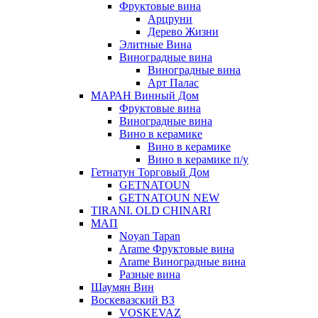
Фруктовые вина
Арцруни
Дерево Жизни
Элитные Вина
Виноградные вина
Виноградные вина
Арт Палас
МАРАН Винный Дом
Фруктовые вина
Виноградные вина
Вино в керамике
Вино в керамике
Вино в керамике п/у
Гетнатун Торговый Дом
GETNATOUN
GETNATOUN NEW
TIRANI. OLD CHINARI
МАП
Noyan Tapan
Arame Фруктовые вина
Arame Виноградные вина
Разные вина
Шаумян Вин
Воскевазский ВЗ
VOSKEVAZ