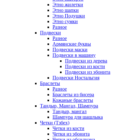
Этно жилетки
Этно шапки
Этно Подушки
Этно сумки
Разное
Подвески
Разное
Армянские буквы
Подвески маски
Подвески в машину
Подвески из дерева
Подвески из кости
Подвески из эбонита
Подвески Ностальгия
Браслеты
Разное
Браслеты из бисера
Кожаные браслеты
Тандыр, Мангал, Шампура
Тандыр, мангал
Шампура для шашлыка
Четки (Тзбех)
Четки из кости
Четки из эбонита
Четки из обсидиана