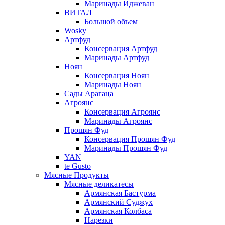
Маринады Иджеван
ВИТАЛ
Большой объем
Wosky
Артфуд
Консервация Артфуд
Маринады Артфуд
Ноян
Консервация Ноян
Маринады Ноян
Сады Арагаца
Агроянс
Консервация Агроянс
Маринады Агроянс
Прошян Фуд
Консервация Прошян Фуд
Маринады Прошян Фуд
YAN
te Gusto
Мясные Продукты
Мясные деликатесы
Армянская Бастурма
Армянский Суджух
Армянская Колбаса
Нарезки