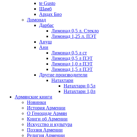
te Gusto
Шамб
Арцах Био
Лимонад
Дарбас
Лимонад 0,5 л. Стекло
Лимонад 1,25 л. ПЭТ
Ануш
Ани
Лимонад 0,5 л ст
Лимонад 0,5 л ПЭТ
Лимонад 1,0 л ПЭТ
Лимонад 1,5 л ПЭТ
Другие производители
Натахтари
Натахтари 0,5л
Натахтари 1,0л
Армянские книги
Новинки
История Армении
О Геноциде Армян
Книги об Армении
Иcкусство и культура
Поэзия Армении
Религия Армении