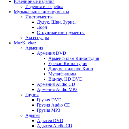
Ювелирные изделия
Изделия из серебра
Музыкальные инструменты
Инструменты
Дудук. Шви. Зурна.
Доол
Струнные инструменты
Аксессуары
MuzKavkaz
Армения
Армения DVD
Арменфильм Киностудия
Ереван Киностудия
Документальное Кино
Мультфильмы
Blu-ray. HD DVD
Армения Audio CD
Армения Audio MP3
Грузия
Грузия DVD
Грузия Audio CD
Грузия MP3
Адыгея
Адыгея DVD
Адыгея Audio CD