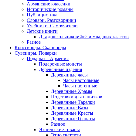
Армянские классики
Исторические романы
Публицистика
Словари. Разговорники
Учебники. Самоучители
Детские книги
Для дошкольников<br> и младших классов
Разное
Кроссворды. Сканворды
Сувениры. Подарки
Подарки – Армения
Подарочные монеты
Деревянные изделия
Деревянные часы
Часы настольные
Часы настенные
Деревянные Храмы
Подставки для напитков
Деревянные Тарелки
Деревянные Вазы
Деревянные Кресты
Деревянные Гранаты
Разное
Этнические товары
Этно скатерти