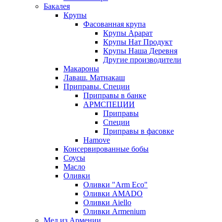
Бакалея
Крупы
Фасованная крупа
Крупы Арарат
Крупы Нат Продукт
Крупы Наша Деревня
Другие производители
Макароны
Лаваш. Матнакаш
Приправы. Специи
Приправы в банке
АРМСПЕЦИИ
Приправы
Специи
Приправы в фасовке
Hamove
Консервированные бобы
Соусы
Масло
Оливки
Оливки "Arm Eco"
Оливки AMADO
Оливки Aiello
Оливки Armenium
Мед из Армении