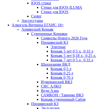
IQOS стики
Стики для IQOS ILUMA
Стики для IQOS
Сenter
Акссессуары
Алкоголь Витрина ЕГАИС 18+
Армянский Коньяк
Сувенирные Коньяки
Символы Нового 2026 Года
Прошянский КЗ
Элитные
Коньяк 5 лет 0,5 л., 0,33 л
Коньяк 5 лет 0,18 л., 0,25 л.
Коньяк 7 лет 0,5 л., 0,33 л
Шахназарян ВКД
Коньяк 0,5 л
Коньяк 0,25 л
Коньяк 0,70 л
Иджеванский ВКЗ
СИС АЛКО
Веди Алко
САМКОН / Тавинко ВКЗ
Коньяк сувенирный Сабля
Прошянский КЗ
Эксклюзив