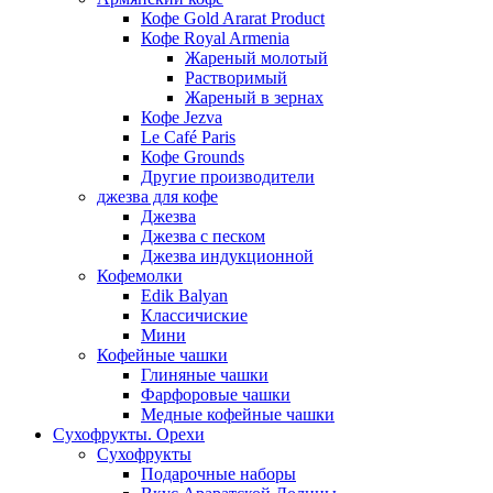
Кофе Gold Ararat Product
Кофе Royal Armenia
Жареный молотый
Растворимый
Жареный в зернах
Кофе Jezva
Le Café Paris
Кофе Grounds
Другие производители
джезва для кофе
Джезва
Джезва с песком
Джезва индукционной
Кофемолки
Edik Balyan
Классичиские
Мини
Кофейные чашки
Глиняные чашки
Фарфоровые чашки
Медные кофейные чашки
Сухофрукты. Орехи
Сухофрукты
Подарочные наборы