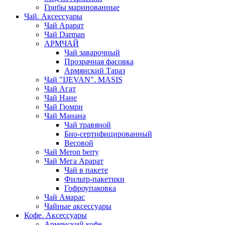
Грибы маринованные
Чай. Аксессуары
Чай Арарат
Чай Darman
АРМЧАЙ
Чай заварочный
Прозрачная фасовка
Армянский Тараз
Чай "IJEVAN". MASIS
Чай Агат
Чай Нане
Чай Гюмри
Чай Манана
Чай травяной
Био-сертифицированный
Весовой
Чай Meron berry
Чай Мега Арарат
Чай в пакете
Фильтр-пакетики
Гофроупаковка
Чай Амарас
Чайные аксессуары
Кофе. Аксессуары
Армянский кофе