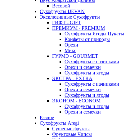
Вкус Араратской Долины
Весовой
Сухофрукты IJEVAN
Эксклюзивные Сухофрукты
ГИФТ - GIFT
ПРЕМИУМ - PREMIUM
Сухофрукты Ягоды Цукаты
Конфеты от природы
Орехи
Микс
ГУРМЭ - GOURMET
Сухофрукты с начинками
Орехи и семечки
Сухофрукты и ягоды
ЭКСТРА - EXTRA
Сухофрукты с начинками
Орехи и семечки
Сухофрукты и ягоды
ЭКОНОМ - ECONOM
Сухофрукты и ягоды
Орехи и семечки
Разное
Сухофрукты Aregi
Сушеные фрукты
Фруктовые Чипсы