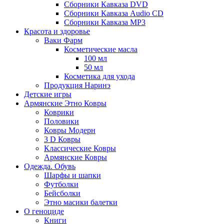
Сборники Кавказа DVD
Сборники Кавказа Audio CD
Сборники Кавказа MP3
Красота и здоровье
Ваки Фарм
Косметические масла
100 мл
50 мл
Косметика для ухода
Продукция Наринэ
Детские игры
Армянские Этно Ковры
Коврики
Половики
Ковры Модерн
3 D Ковры
Классические Ковры
Армянские Ковры
Одежда. Обувь
Шарфы и шапки
Футболки
Бейсболки
Этно масики балетки
О геноциде
Книги