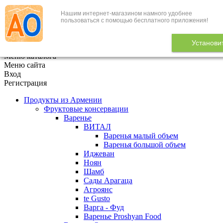
Нашим интернет-магазином намного удобнее
+7 (495) 646-888-1
пользоваться с помощью бесплатного приложения!
В корзине
0
товаров
Установи
x
Меню каталога
Меню сайта
Вход
Регистрация
Продукты из Армении
Фруктовые консервации
Варенье
ВИТАЛ
Варенья малый объем
Варенья большой объем
Иджеван
Ноян
Шамб
Сады Арагаца
Агроянс
te Gusto
Варга - Фуд
Варенье Proshyan Food