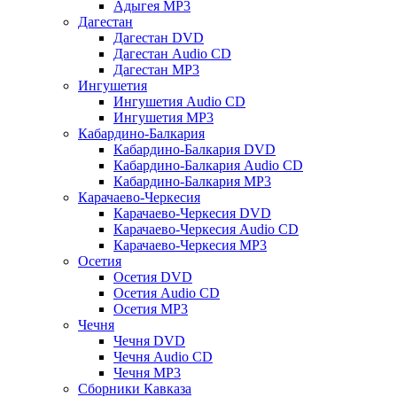
Адыгея MP3
Дагестан
Дагестан DVD
Дагестан Audio CD
Дагестан MP3
Ингушетия
Ингушетия Audio CD
Ингушетия MP3
Кабардино-Балкария
Кабардино-Балкария DVD
Кабардино-Балкария Audio CD
Кабардино-Балкария MP3
Карачаево-Черкесия
Карачаево-Черкесия DVD
Карачаево-Черкесия Audio CD
Карачаево-Черкесия MP3
Осетия
Осетия DVD
Осетия Audio CD
Осетия MP3
Чечня
Чечня DVD
Чечня Audio CD
Чечня MP3
Сборники Кавказа