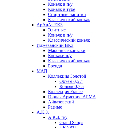
Коньяк в п/у
Коньяк в тубе
Спиртные напитки
Классический коньяк
АрАрАт ЕКЗ
Элитные
Коньяк в п/у
Классический коньяк
Иджеванский ВКЗ
Марочные коньяки
Коньяки п/у
Классический коньяк
Бренди
МАП
Коллекция Золотой
Объем 0,5 л
Коньяк 0,7 л
Коллекция France
Горная Армения. АРМА
Айвазовский
Разные
А.К.З.
А.К.З. п/у
Grand Sargis
URARTU