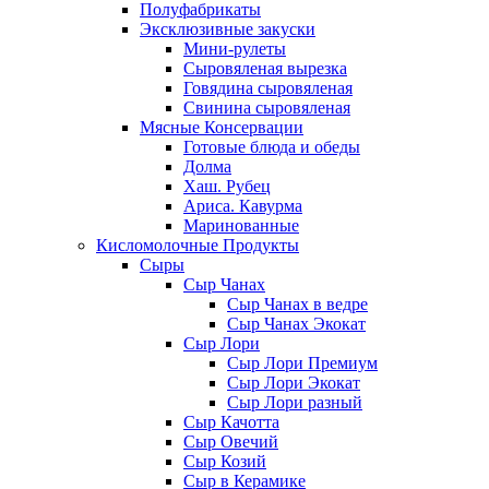
Полуфабрикаты
Эксклюзивные закуски
Мини-рулеты
Сыровяленая вырезка
Говядина сыровяленая
Свинина сыровяленая
Мясные Консервации
Готовые блюда и обеды
Долма
Хаш. Рубец
Ариса. Кавурма
Маринованные
Кисломолочные Продукты
Сыры
Сыр Чанах
Сыр Чанах в ведре
Сыр Чанах Экокат
Сыр Лори
Сыр Лори Премиум
Сыр Лори Экокат
Сыр Лори разный
Сыр Качотта
Сыр Овечий
Сыр Козий
Сыр в Керамике