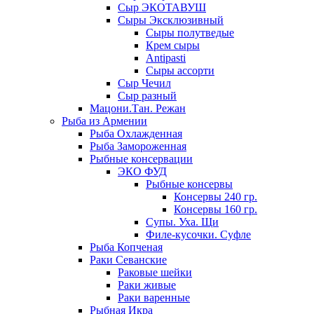
Сыр ЭКОТАВУШ
Сыры Эксклюзивный
Сыры полутведые
Крем сыры
Antipasti
Сыры ассорти
Сыр Чечил
Сыр разный
Мацони.Тан. Режан
Рыба из Армении
Рыба Охлажденная
Рыба Замороженная
Рыбные консервации
ЭКО ФУД
Рыбные консервы
Консервы 240 гр.
Консервы 160 гр.
Супы. Уха. Щи
Филе-кусочки. Суфле
Рыба Копченая
Раки Севанские
Раковые шейки
Раки живые
Раки варенные
Рыбная Икра