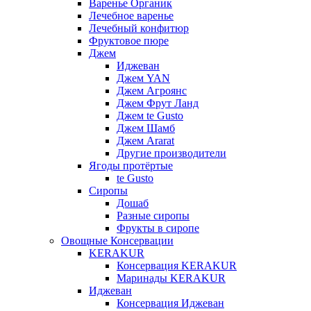
Варенье Органик
Лечебное варенье
Лечебный конфитюр
Фруктовое пюре
Джем
Иджеван
Джем YAN
Джем Агроянс
Джем Фрут Ланд
Джем te Gusto
Джем Шамб
Джем Ararat
Другие производители
Ягоды протёртые
te Gusto
Сиропы
Дошаб
Разные сиропы
Фрукты в сиропе
Овощные Консервации
KERAKUR
Консервация KERAKUR
Маринады KERAKUR
Иджеван
Консервация Иджеван