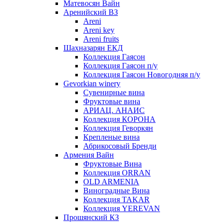
Матевосян Вайн
Аренийский ВЗ
Areni
Areni key
Areni fruits
Шахназарян ЕКД
Коллекция Гаясон
Коллекция Гаясон п/у
Коллекция Гаясон Новогодняя п/у
Gevorkian winery
Сувенирные вина
Фруктовые вина
АРИАЦ. АНАИС
Коллекция КОРОНА
Коллекция Геворкян
Крепленые вина
Абрикосовый Бренди
Армения Вайн
Фруктовые Вина
Коллекция ORRAN
OLD ARMENIA
Виноградные Вина
Коллекция TAKAR
Коллекция YEREVAN
Прошянский КЗ