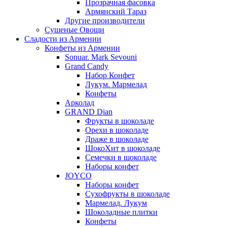
Прозрачная фасовка
Армянский Тараз
Другие производители
Сушеные Овощи
Сладости из Армении
Конфеты из Армении
Sonuar. Mark Sevouni
Grand Candy
Набор Конфет
Лукум. Мармелад
Конфеты
Арколад
GRAND Dian
Фрукты в шоколаде
Орехи в шоколаде
Драже в шоколаде
ШокоХит в шоколаде
Семечки в шоколаде
Наборы конфет
JOYCO
Наборы конфет
Сухофрукты в шоколаде
Мармелад. Лукум
Шоколадные плитки
Конфеты