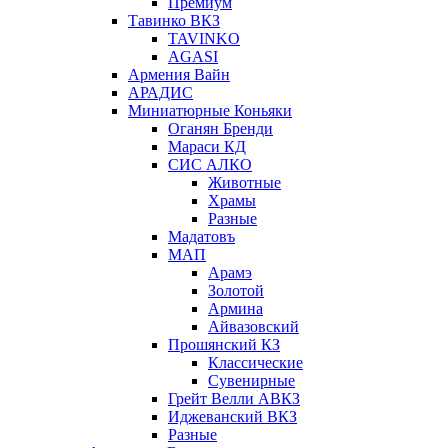
Премиум
Тавинко ВКЗ
TAVINKO
AGASI
Армения Вайн
АРАДИС
Миниатюрные Коньяки
Оганян Бренди
Мараси КД
СИС АЛКО
Животные
Храмы
Разные
Мадатовъ
МАП
Арамэ
Золотой
Армина
Айвазовский
Прошянский КЗ
Классические
Сувенирные
Грейт Велли АВКЗ
Иджеванский ВКЗ
Разные