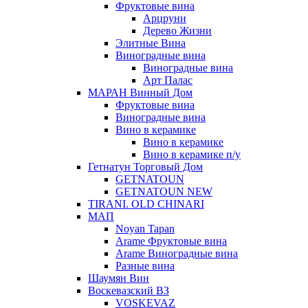
Фруктовые вина
Арцруни
Дерево Жизни
Элитные Вина
Виноградные вина
Виноградные вина
Арт Палас
МАРАН Винный Дом
Фруктовые вина
Виноградные вина
Вино в керамике
Вино в керамике
Вино в керамике п/у
Гетнатун Торговый Дом
GETNATOUN
GETNATOUN NEW
TIRANI. OLD CHINARI
МАП
Noyan Tapan
Arame Фруктовые вина
Arame Виноградные вина
Разные вина
Шаумян Вин
Воскевазский ВЗ
VOSKEVAZ