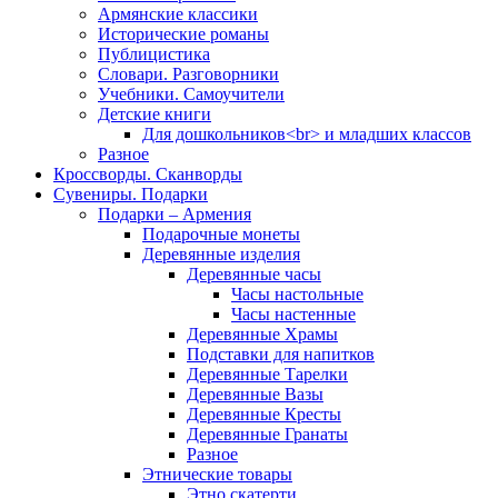
Армянские классики
Исторические романы
Публицистика
Словари. Разговорники
Учебники. Самоучители
Детские книги
Для дошкольников<br> и младших классов
Разное
Кроссворды. Сканворды
Сувениры. Подарки
Подарки – Армения
Подарочные монеты
Деревянные изделия
Деревянные часы
Часы настольные
Часы настенные
Деревянные Храмы
Подставки для напитков
Деревянные Тарелки
Деревянные Вазы
Деревянные Кресты
Деревянные Гранаты
Разное
Этнические товары
Этно скатерти