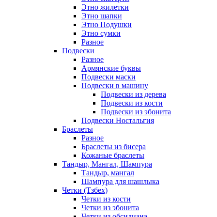
Этно жилетки
Этно шапки
Этно Подушки
Этно сумки
Разное
Подвески
Разное
Армянские буквы
Подвески маски
Подвески в машину
Подвески из дерева
Подвески из кости
Подвески из эбонита
Подвески Ностальгия
Браслеты
Разное
Браслеты из бисера
Кожаные браслеты
Тандыр, Мангал, Шампура
Тандыр, мангал
Шампура для шашлыка
Четки (Тзбех)
Четки из кости
Четки из эбонита
Четки из обсидиана