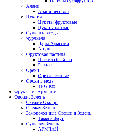
Наборы сухофруктов
Алани
Алани весовой
Цукаты
Цукаты фруктовые
Цукаты разные
Сушеные ягоды
Чурчхела
Дары Армении
Ануш
Фруктовая пастила
Пастила te Gusto
Разное
Орехи
Орехи весовые
Орехи в меду
Te Gusto
Фрукты из Армении
Овощи. Зелень
Свежие Овощи
Свежая Зелень
Замороженные Овощи и Зелень
Тамара фрут
Сушеная Зелень
АРМЧАЙ