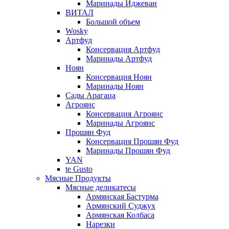
Маринады Иджеван
ВИТАЛ
Большой объем
Wosky
Артфуд
Консервация Артфуд
Маринады Артфуд
Ноян
Консервация Ноян
Маринады Ноян
Сады Арагаца
Агроянс
Консервация Агроянс
Маринады Агроянс
Прошян Фуд
Консервация Прошян Фуд
Маринады Прошян Фуд
YAN
te Gusto
Мясные Продукты
Мясные деликатесы
Армянская Бастурма
Армянский Суджух
Армянская Колбаса
Нарезки