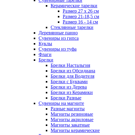
Сувенирные тарелки
Керамические тарелки
Размер 27 х 26 см
Размер 21-18,5 см
Размер 16 - 14 см
Стеклянные тарелки
Деревянные панно
Сувениры из гипса
Куклы
Сувениры из туфа
Флаги
Брелки
Брелки Настальгия
Брелки из Обсидиана
Брелки для Водителя
Брелки с Буквами
Брелки из Дерева
Брелки из Керамики
Брелки Разные
Сувениры на магните
Разные магниты
Магниты резиновые
Магниты акриловые
Магниты закатные
Магниты керамические