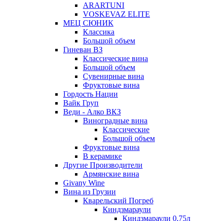
ARARTUNI
VOSKEVAZ ELITE
МЕЦ СЮНИК
Классика
Большой объем
Гиневан ВЗ
Классические вина
Большой объем
Сувенирные вина
Фруктовые вина
Гордость Нации
Вайк Груп
Веди - Алко ВКЗ
Виноградные вина
Классические
Большой объем
Фруктовые вина
В керамике
Другие Производители
Армянские вина
Givany Wine
Вина из Грузии
Кварельский Погреб
Киндзмараули
Киндзмараули 0,75л