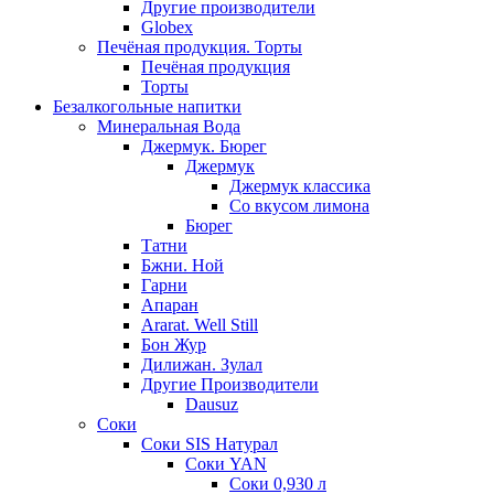
Другие производители
Globex
Печёная продукция. Торты
Печёная продукция
Торты
Безалкогольные напитки
Минеральная Вода
Джермук. Бюрег
Джермук
Джермук классика
Со вкусом лимона
Бюрег
Татни
Бжни. Ной
Гарни
Апаран
Ararat. Well Still
Бон Жур
Дилижан. Зулал
Другие Производители
Dausuz
Соки
Соки SIS Натурал
Соки YAN
Соки 0,930 л