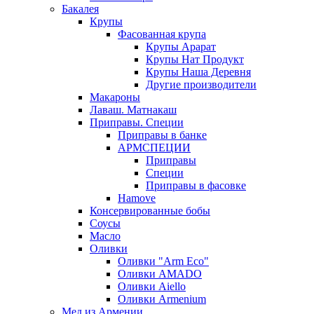
Бакалея
Крупы
Фасованная крупа
Крупы Арарат
Крупы Нат Продукт
Крупы Наша Деревня
Другие производители
Макароны
Лаваш. Матнакаш
Приправы. Специи
Приправы в банке
АРМСПЕЦИИ
Приправы
Специи
Приправы в фасовке
Hamove
Консервированные бобы
Соусы
Масло
Оливки
Оливки "Arm Eco"
Оливки AMADO
Оливки Aiello
Оливки Armenium
Мед из Армении