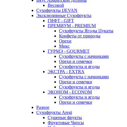
Вкус Араратской Долины
Весовой
Сухофрукты IJEVAN
Эксклюзивные Сухофрукты
ГИФТ - GIFT
ПРЕМИУМ - PREMIUM
Сухофрукты Ягоды Цукаты
Конфеты от природы
Орехи
Микс
ГУРМЭ - GOURMET
Сухофрукты с начинками
Орехи и семечки
Сухофрукты и ягоды
ЭКСТРА - EXTRA
Сухофрукты с начинками
Орехи и семечки
Сухофрукты и ягоды
ЭКОНОМ - ECONOM
Сухофрукты и ягоды
Орехи и семечки
Разное
Сухофрукты Aregi
Сушеные фрукты
Фруктовые Чипсы