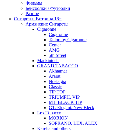
Фильмы
Бейсболки / Футболки
Разное
Сигареты. Витрина 18+
Армянские Сигареты
Cigaronne
Cigaronne
Tattoo by Cigaronne
Center
AMG
5th Street
Mackintosh
GRAND TABACCO
Akhtamar
Ararat
Nostalgia
Classic
TIP TOP
TRIUMPH. VIP
MT. BLACK TIP
GT. Elegant. New Bleck
Lex Tobacco
MORION
SOPRANO, LEX, ALEX
Karelia and others