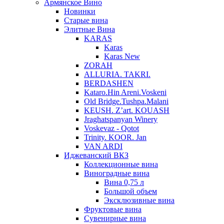
Армянское Вино
Новинки
Старые вина
Элитные Вина
KARAS
Karas
Karas New
ZORAH
ALLURIA. TAKRI.
BERDASHEN
Kataro.Hin Areni.Voskeni
Old Bridge.Tushpa.Malani
KEUSH. Z’art. KOUASH
Jraghatspanyan Winery
Voskevaz - Qotot
Trinity. KOOR. Jan
VAN ARDI
Иджеванский ВКЗ
Коллекционные вина
Виноградные вина
Вина 0,75 л
Большой объем
Эксклюзивные вина
Фруктовые вина
Cувенирные вина