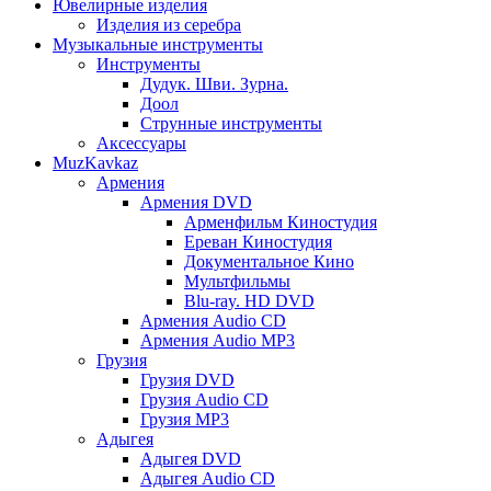
Ювелирные изделия
Изделия из серебра
Музыкальные инструменты
Инструменты
Дудук. Шви. Зурна.
Доол
Струнные инструменты
Аксессуары
MuzKavkaz
Армения
Армения DVD
Арменфильм Киностудия
Ереван Киностудия
Документальное Кино
Мультфильмы
Blu-ray. HD DVD
Армения Audio CD
Армения Audio MP3
Грузия
Грузия DVD
Грузия Audio CD
Грузия MP3
Адыгея
Адыгея DVD
Адыгея Audio CD