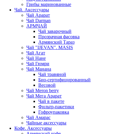
Грибы маринованные
Чай. Аксессуары
Чай Арарат
Чай Darman
АРМЧАЙ
Чай заварочный
Прозрачная фасовка
Армянский Тараз
Чай "IJEVAN". MASIS
Чай Агат
Чай Нане
Чай Гюмри
Чай Манана
Чай травяной
Био-сертифицированный
Весовой
Чай Meron berry
Чай Мега Арарат
Чай в пакете
Фильтр-пакетики
Гофроупаковка
Чай Амарас
Чайные аксессуары
Кофе. Аксессуары
Армянский кофе