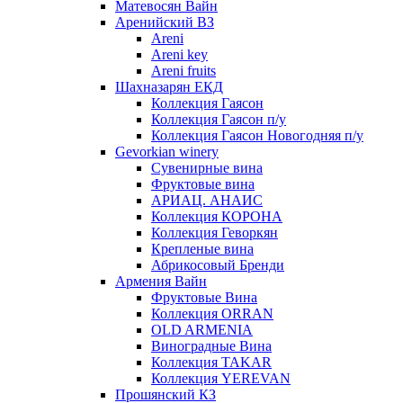
Матевосян Вайн
Аренийский ВЗ
Areni
Areni key
Areni fruits
Шахназарян ЕКД
Коллекция Гаясон
Коллекция Гаясон п/у
Коллекция Гаясон Новогодняя п/у
Gevorkian winery
Сувенирные вина
Фруктовые вина
АРИАЦ. АНАИС
Коллекция КОРОНА
Коллекция Геворкян
Крепленые вина
Абрикосовый Бренди
Армения Вайн
Фруктовые Вина
Коллекция ORRAN
OLD ARMENIA
Виноградные Вина
Коллекция TAKAR
Коллекция YEREVAN
Прошянский КЗ