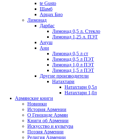
te Gusto
Шамб
Арцах Био
Лимонад
Дарбас
Лимонад 0,5 л. Стекло
Лимонад 1,25 л. ПЭТ
Ануш
Ани
Лимонад 0,5 л ст
Лимонад 0,5 л ПЭТ
Лимонад 1,0 л ПЭТ
Лимонад 1,5 л ПЭТ
Другие производители
Натахтари
Натахтари 0,5л
Натахтари 1,0л
Армянские книги
Новинки
История Армении
О Геноциде Армян
Книги об Армении
Иcкусство и культура
Поэзия Армении
Религия Армении