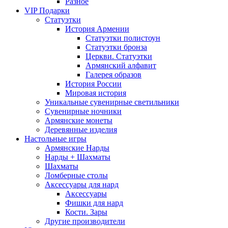
Разное
VIP Подарки
Статуэтки
История Армении
Статуэтки полистоун
Статуэтки бронза
Церкви. Статуэтки
Армянский алфавит
Галерея образов
История России
Мировая история
Уникальные сувенирные светильники
Сувенирные ночники
Армянские монеты
Деревянные изделия
Настольные игры
Армянские Нарды
Нарды + Шахматы
Шахматы
Ломберные столы
Аксессуары для нард
Аксессуары
Фишки для нард
Кости. Зары
Другие производители