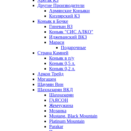
Арегак КЗ
Другие Производители
Армянские Коньяки
Кизлярский КЗ
Коньяк в Бочке
Гиневан ВЗ
Коньяк "СИС АЛКО"
Иджеванский ВКЗ
Мараси
Подарочные
Страна Камней
Коньяк в п/у
Коньяк 0,5 л.
Коньяк 0,2 л.
Аркон Трейд
Мргашен
Шаумян Вин
Шахназарян ВКД
Шахназарян
ГАЯСОН
Жемчужина
Мозаика
Mustang. Black Mountain
Platinum Mountain
Parakar