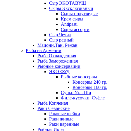
Сыр ЭКОТАВУШ
Сыры Эксклюзивный
Сыры полутведые
Крем сыры
Antipasti
Сыры ассорти
Сыр Чечил
Сыр разный
Мацони.Тан. Режан
Рыба из Армении
Рыба Охлажденная
Рыба Замороженная
Рыбные консервации
ЭКО ФУД
Рыбные консервы
Консервы 240 гр.
Консервы 160 гр.
Супы. Уха. Щи
Филе-кусочки. Суфле
Рыба Копченая
Раки Севанские
Раковые шейки
Раки живые
Раки варенные
Рыбная Икра