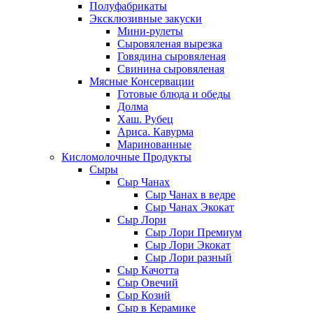
Полуфабрикаты
Эксклюзивные закуски
Мини-рулеты
Сыровяленая вырезка
Говядина сыровяленая
Свинина сыровяленая
Мясные Консервации
Готовые блюда и обеды
Долма
Хаш. Рубец
Ариса. Кавурма
Маринованные
Кисломолочные Продукты
Сыры
Сыр Чанах
Сыр Чанах в ведре
Сыр Чанах Экокат
Сыр Лори
Сыр Лори Премиум
Сыр Лори Экокат
Сыр Лори разный
Сыр Качотта
Сыр Овечий
Сыр Козий
Сыр в Керамике