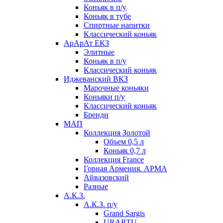
Коньяк в п/у
Коньяк в тубе
Спиртные напитки
Классический коньяк
АрАрАт ЕКЗ
Элитные
Коньяк в п/у
Классический коньяк
Иджеванский ВКЗ
Марочные коньяки
Коньяки п/у
Классический коньяк
Бренди
МАП
Коллекция Золотой
Объем 0,5 л
Коньяк 0,7 л
Коллекция France
Горная Армения. АРМА
Айвазовский
Разные
А.К.З.
А.К.З. п/у
Grand Sargis
URARTU