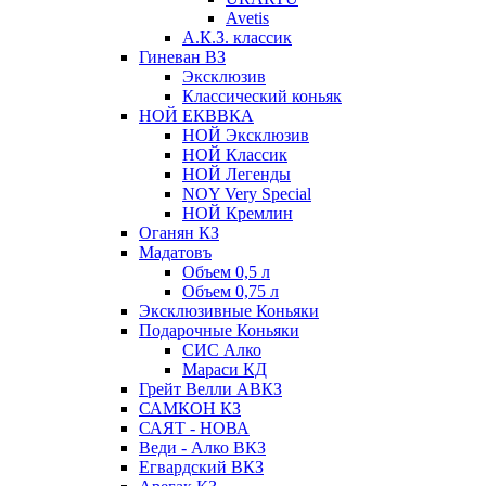
Avetis
А.К.З. классик
Гиневан ВЗ
Эксклюзив
Классический коньяк
НОЙ ЕКВВКА
НОЙ Эксклюзив
НОЙ Классик
НОЙ Легенды
NOY Very Speсial
НОЙ Кремлин
Оганян КЗ
Мадатовъ
Объем 0,5 л
Объем 0,75 л
Эксклюзивные Коньяки
Подарочные Коньяки
СИС Алко
Мараси КД
Грейт Велли АВКЗ
САМКОН КЗ
САЯТ - НОВА
Веди - Алко ВКЗ
Егвардский ВКЗ