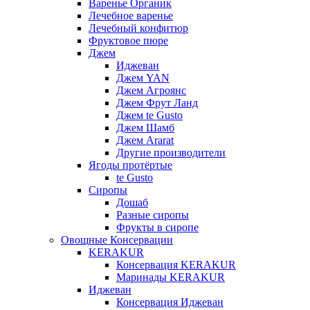
Варенье Органик
Лечебное варенье
Лечебный конфитюр
Фруктовое пюре
Джем
Иджеван
Джем YAN
Джем Агроянс
Джем Фрут Ланд
Джем te Gusto
Джем Шамб
Джем Ararat
Другие производители
Ягоды протёртые
te Gusto
Сиропы
Дошаб
Разные сиропы
Фрукты в сиропе
Овощные Консервации
KERAKUR
Консервация KERAKUR
Маринады KERAKUR
Иджеван
Консервация Иджеван