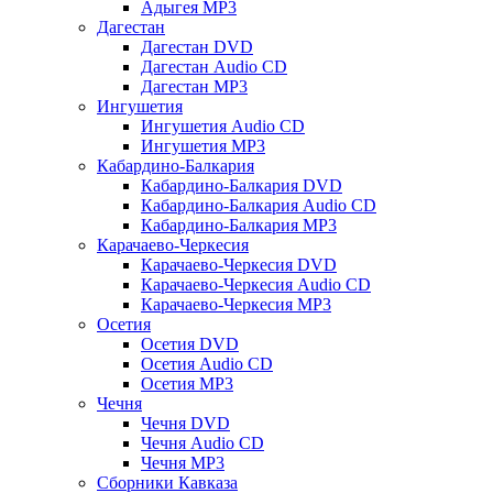
Адыгея MP3
Дагестан
Дагестан DVD
Дагестан Audio CD
Дагестан MP3
Ингушетия
Ингушетия Audio CD
Ингушетия MP3
Кабардино-Балкария
Кабардино-Балкария DVD
Кабардино-Балкария Audio CD
Кабардино-Балкария MP3
Карачаево-Черкесия
Карачаево-Черкесия DVD
Карачаево-Черкесия Audio CD
Карачаево-Черкесия MP3
Осетия
Осетия DVD
Осетия Audio CD
Осетия MP3
Чечня
Чечня DVD
Чечня Audio CD
Чечня MP3
Сборники Кавказа