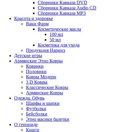
Сборники Кавказа DVD
Сборники Кавказа Audio CD
Сборники Кавказа MP3
Красота и здоровье
Ваки Фарм
Косметические масла
100 мл
50 мл
Косметика для ухода
Продукция Наринэ
Детские игры
Армянские Этно Ковры
Коврики
Половики
Ковры Модерн
3 D Ковры
Классические Ковры
Армянские Ковры
Одежда. Обувь
Шарфы и шапки
Футболки
Бейсболки
Этно масики балетки
О геноциде
Книги