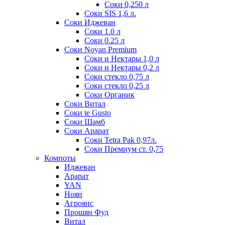
Соки 0,250 л
Соки SIS 1,6 л.
Соки Иджеван
Соки 1.0 л
Соки 0.25 л
Соки Noyan Premium
Соки и Нектары 1,0 л
Соки и Нектары 0,2 л
Соки стекло 0,75 л
Соки стекло 0,25 л
Соки Органик
Соки Витал
Соки te Gusto
Соки Шамб
Соки Арарат
Соки Tetra Pak 0,97л.
Соки Премиум ст. 0,75
Компоты
Иджеван
Арарат
YAN
Ноян
Агроянс
Прошян Фуд
Витал