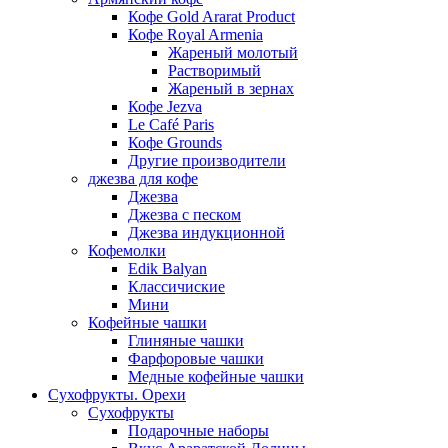
Кофе Gold Ararat Product
Кофе Royal Armenia
Жареный молотый
Растворимый
Жареный в зернах
Кофе Jezva
Le Café Paris
Кофе Grounds
Другие производители
джезва для кофе
Джезва
Джезва с песком
Джезва индукционной
Кофемолки
Edik Balyan
Классичиские
Мини
Кофейные чашки
Глиняные чашки
Фарфоровые чашки
Медные кофейные чашки
Сухофрукты. Орехи
Сухофрукты
Подарочные наборы