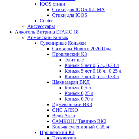
IQOS стики
Стики для IQOS ILUMA
Стики для IQOS
Сenter
Акссессуары
Алкоголь Витрина ЕГАИС 18+
Армянский Коньяк
Сувенирные Коньяки
Символы Нового 2026 Года
Прошянский КЗ
Элитные
Коньяк 5 лет 0,5 л., 0,33 л
Коньяк 5 лет 0,18 л., 0,25 л.
Коньяк 7 лет 0,5 л., 0,33 л
Шахназарян ВКД
Коньяк 0,5 л
Коньяк 0,25 л
Коньяк 0,70 л
Иджеванский ВКЗ
СИС АЛКО
Веди Алко
САМКОН / Тавинко ВКЗ
Коньяк сувенирный Сабля
Прошянский КЗ
Эксклюзив