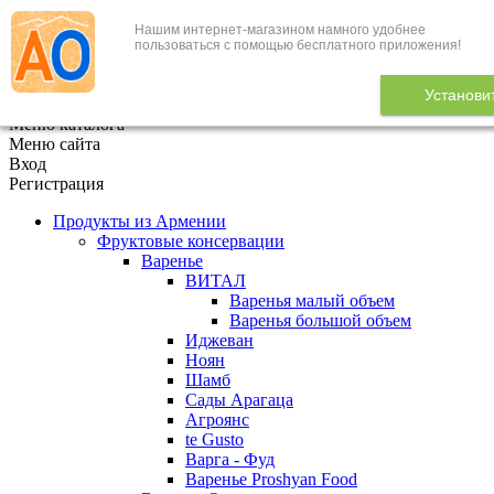
Нашим интернет-магазином намного удобнее
+7 (495) 646-888-1
пользоваться с помощью бесплатного приложения!
В корзине
0
товаров
Установи
x
Меню каталога
Меню сайта
Вход
Регистрация
Продукты из Армении
Фруктовые консервации
Варенье
ВИТАЛ
Варенья малый объем
Варенья большой объем
Иджеван
Ноян
Шамб
Сады Арагаца
Агроянс
te Gusto
Варга - Фуд
Варенье Proshyan Food