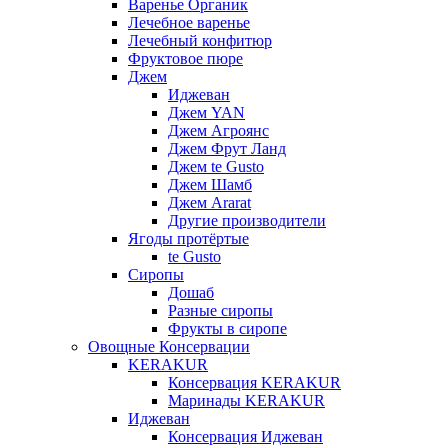
Варенье Органик
Лечебное варенье
Лечебный конфитюр
Фруктовое пюре
Джем
Иджеван
Джем YAN
Джем Агроянс
Джем Фрут Ланд
Джем te Gusto
Джем Шамб
Джем Ararat
Другие производители
Ягоды протёртые
te Gusto
Сиропы
Дошаб
Разные сиропы
Фрукты в сиропе
Овощные Консервации
KERAKUR
Консервация KERAKUR
Маринады KERAKUR
Иджеван
Консервация Иджеван