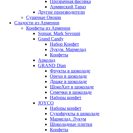
Прозрачная фасовка
Армянский Тараз
Другие производители
Сушеные Овощи
Сладости из Армении
Конфеты из Армении
Sonuar. Mark Sevouni
Grand Candy
Набор Конфет
Лукум. Мармелад
Конфеты
Арколад
GRAND Dian
Фрукты в шоколаде
Орехи в шоколаде
Драже в шоколаде
ШокоХит в шоколаде
Семечки в шоколаде
Наборы конфет
JOYCO
Наборы конфет
Сухофрукты в шоколаде
Мармелад. Лукум
Шоколадные плитки
Конфеты