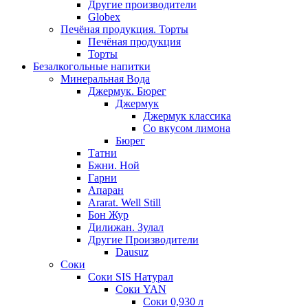
Другие производители
Globex
Печёная продукция. Торты
Печёная продукция
Торты
Безалкогольные напитки
Минеральная Вода
Джермук. Бюрег
Джермук
Джермук классика
Со вкусом лимона
Бюрег
Татни
Бжни. Ной
Гарни
Апаран
Ararat. Well Still
Бон Жур
Дилижан. Зулал
Другие Производители
Dausuz
Соки
Соки SIS Натурал
Соки YAN
Соки 0,930 л