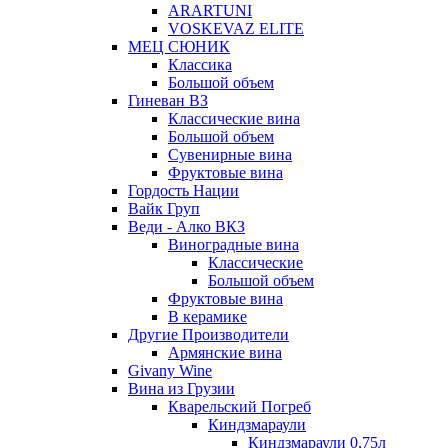
ARARTUNI
VOSKEVAZ ELITE
МЕЦ СЮНИК
Классика
Большой объем
Гиневан ВЗ
Классические вина
Большой объем
Сувенирные вина
Фруктовые вина
Гордость Нации
Вайк Груп
Веди - Алко ВКЗ
Виноградные вина
Классические
Большой объем
Фруктовые вина
В керамике
Другие Производители
Армянские вина
Givany Wine
Вина из Грузии
Кварельский Погреб
Киндзмараули
Киндзмараули 0,75л