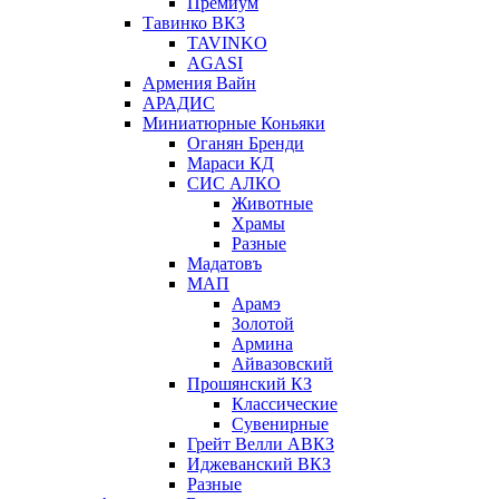
Премиум
Тавинко ВКЗ
TAVINKO
AGASI
Армения Вайн
АРАДИС
Миниатюрные Коньяки
Оганян Бренди
Мараси КД
СИС АЛКО
Животные
Храмы
Разные
Мадатовъ
МАП
Арамэ
Золотой
Армина
Айвазовский
Прошянский КЗ
Классические
Сувенирные
Грейт Велли АВКЗ
Иджеванский ВКЗ
Разные