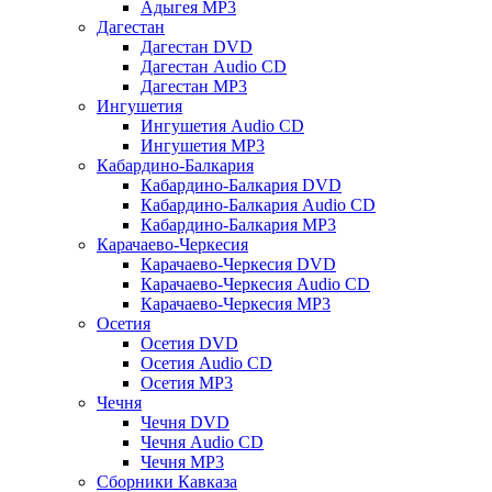
Адыгея MP3
Дагестан
Дагестан DVD
Дагестан Audio CD
Дагестан MP3
Ингушетия
Ингушетия Audio CD
Ингушетия MP3
Кабардино-Балкария
Кабардино-Балкария DVD
Кабардино-Балкария Audio CD
Кабардино-Балкария MP3
Карачаево-Черкесия
Карачаево-Черкесия DVD
Карачаево-Черкесия Audio CD
Карачаево-Черкесия MP3
Осетия
Осетия DVD
Осетия Audio CD
Осетия MP3
Чечня
Чечня DVD
Чечня Audio CD
Чечня MP3
Сборники Кавказа