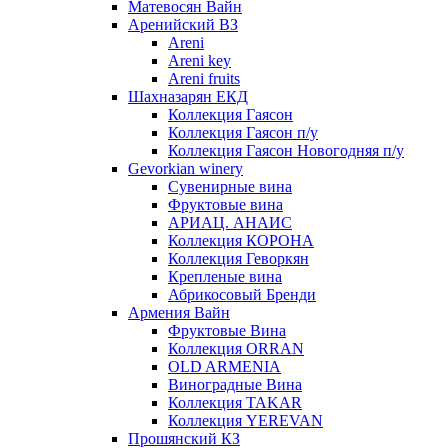
Матевосян Вайн
Аренийский ВЗ
Areni
Areni key
Areni fruits
Шахназарян ЕКД
Коллекция Гаясон
Коллекция Гаясон п/у
Коллекция Гаясон Новогодняя п/у
Gevorkian winery
Сувенирные вина
Фруктовые вина
АРИАЦ. АНАИС
Коллекция КОРОНА
Коллекция Геворкян
Крепленые вина
Абрикосовый Бренди
Армения Вайн
Фруктовые Вина
Коллекция ORRAN
OLD ARMENIA
Виноградные Вина
Коллекция TAKAR
Коллекция YEREVAN
Прошянский КЗ