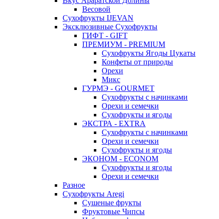
Вкус Араратской Долины
Весовой
Сухофрукты IJEVAN
Эксклюзивные Сухофрукты
ГИФТ - GIFT
ПРЕМИУМ - PREMIUM
Сухофрукты Ягоды Цукаты
Конфеты от природы
Орехи
Микс
ГУРМЭ - GOURMET
Сухофрукты с начинками
Орехи и семечки
Сухофрукты и ягоды
ЭКСТРА - EXTRA
Сухофрукты с начинками
Орехи и семечки
Сухофрукты и ягоды
ЭКОНОМ - ECONOM
Сухофрукты и ягоды
Орехи и семечки
Разное
Сухофрукты Aregi
Сушеные фрукты
Фруктовые Чипсы