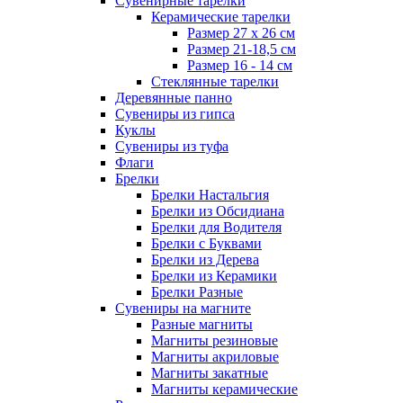
Сувенирные тарелки
Керамические тарелки
Размер 27 х 26 см
Размер 21-18,5 см
Размер 16 - 14 см
Стеклянные тарелки
Деревянные панно
Сувениры из гипса
Куклы
Сувениры из туфа
Флаги
Брелки
Брелки Настальгия
Брелки из Обсидиана
Брелки для Водителя
Брелки с Буквами
Брелки из Дерева
Брелки из Керамики
Брелки Разные
Сувениры на магните
Разные магниты
Магниты резиновые
Магниты акриловые
Магниты закатные
Магниты керамические