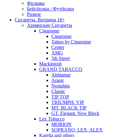
Фильмы
Бейсболки / Футболки
Разное
Сигареты. Витрина 18+
Армянские Сигареты
Cigaronne
Cigaronne
Tattoo by Cigaronne
Center
AMG
5th Street
Mackintosh
GRAND TABACCO
Akhtamar
Ararat
Nostalgia
Classic
TIP TOP
TRIUMPH. VIP
MT. BLACK TIP
GT. Elegant. New Bleck
Lex Tobacco
MORION
SOPRANO, LEX, ALEX
Karelia and others