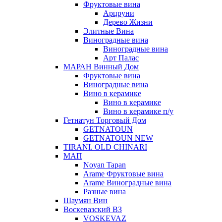
Фруктовые вина
Арцруни
Дерево Жизни
Элитные Вина
Виноградные вина
Виноградные вина
Арт Палас
МАРАН Винный Дом
Фруктовые вина
Виноградные вина
Вино в керамике
Вино в керамике
Вино в керамике п/у
Гетнатун Торговый Дом
GETNATOUN
GETNATOUN NEW
TIRANI. OLD CHINARI
МАП
Noyan Tapan
Arame Фруктовые вина
Arame Виноградные вина
Разные вина
Шаумян Вин
Воскевазский ВЗ
VOSKEVAZ