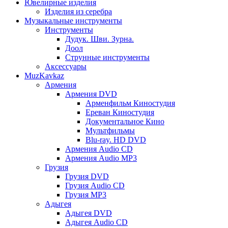
Ювелирные изделия
Изделия из серебра
Музыкальные инструменты
Инструменты
Дудук. Шви. Зурна.
Доол
Струнные инструменты
Аксессуары
MuzKavkaz
Армения
Армения DVD
Арменфильм Киностудия
Ереван Киностудия
Документальное Кино
Мультфильмы
Blu-ray. HD DVD
Армения Audio CD
Армения Audio MP3
Грузия
Грузия DVD
Грузия Audio CD
Грузия MP3
Адыгея
Адыгея DVD
Адыгея Audio CD