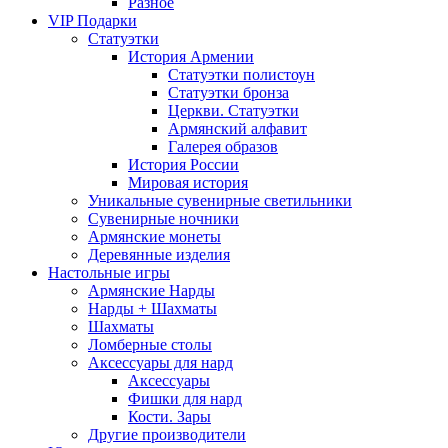
Разное
VIP Подарки
Статуэтки
История Армении
Статуэтки полистоун
Статуэтки бронза
Церкви. Статуэтки
Армянский алфавит
Галерея образов
История России
Мировая история
Уникальные сувенирные светильники
Сувенирные ночники
Армянские монеты
Деревянные изделия
Настольные игры
Армянские Нарды
Нарды + Шахматы
Шахматы
Ломберные столы
Аксессуары для нард
Аксессуары
Фишки для нард
Кости. Зары
Другие производители