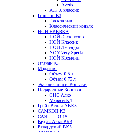
Avetis
А.К.З. классик
Гиневан ВЗ
Эксклюзив
Классический коньяк
НОЙ ЕКВВКА
НОЙ Эксклюзив
НОЙ Классик
НОЙ Легенды
NOY Very Speсial
НОЙ Кремлин
Оганян КЗ
Мадатовъ
Объем 0,5 л
Объем 0,75 л
Эксклюзивные Коньяки
Подарочные Коньяки
СИС Алко
Мараси КД
Грейт Велли АВКЗ
САМКОН КЗ
САЯТ - НОВА
Веди - Алко ВКЗ
Егвардский ВКЗ