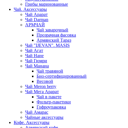
Грибы маринованные
Чай. Аксессуары
Чай Арарат
Чай Darman
АРМЧАЙ
Чай заварочный
Прозрачная фасовка
Армянский Тараз
Чай "IJEVAN". MASIS
Чай Агат
Чай Нане
Чай Гюмри
Чай Манана
Чай травяной
Био-сертифицированный
Весовой
Чай Meron berry
Чай Мега Арарат
Чай в пакете
Фильтр-пакетики
Гофроупаковка
Чай Амарас
Чайные аксессуары
Кофе. Аксессуары
Армянский кофе