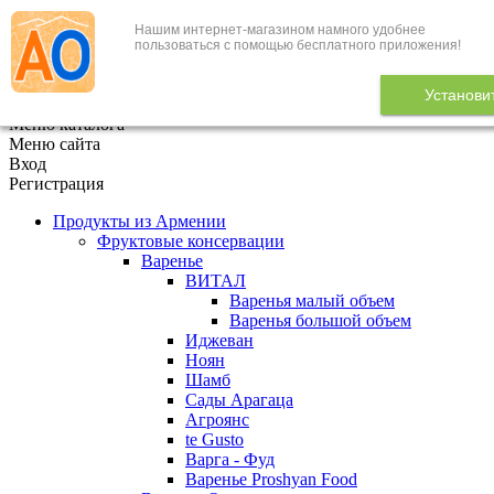
Нашим интернет-магазином намного удобнее
+7 (495) 646-888-1
пользоваться с помощью бесплатного приложения!
В корзине
0
товаров
Установи
x
Меню каталога
Меню сайта
Вход
Регистрация
Продукты из Армении
Фруктовые консервации
Варенье
ВИТАЛ
Варенья малый объем
Варенья большой объем
Иджеван
Ноян
Шамб
Сады Арагаца
Агроянс
te Gusto
Варга - Фуд
Варенье Proshyan Food