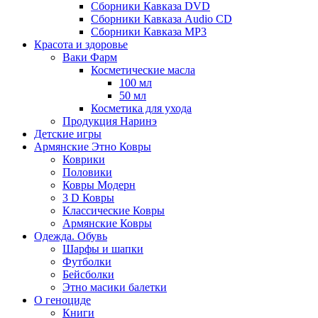
Сборники Кавказа DVD
Сборники Кавказа Audio CD
Сборники Кавказа MP3
Красота и здоровье
Ваки Фарм
Косметические масла
100 мл
50 мл
Косметика для ухода
Продукция Наринэ
Детские игры
Армянские Этно Ковры
Коврики
Половики
Ковры Модерн
3 D Ковры
Классические Ковры
Армянские Ковры
Одежда. Обувь
Шарфы и шапки
Футболки
Бейсболки
Этно масики балетки
О геноциде
Книги