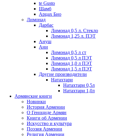
te Gusto
Шамб
Арцах Био
Лимонад
Дарбас
Лимонад 0,5 л. Стекло
Лимонад 1,25 л. ПЭТ
Ануш
Ани
Лимонад 0,5 л ст
Лимонад 0,5 л ПЭТ
Лимонад 1,0 л ПЭТ
Лимонад 1,5 л ПЭТ
Другие производители
Натахтари
Натахтари 0,5л
Натахтари 1,0л
Армянские книги
Новинки
История Армении
О Геноциде Армян
Книги об Армении
Иcкусство и культура
Поэзия Армении
Религия Армении