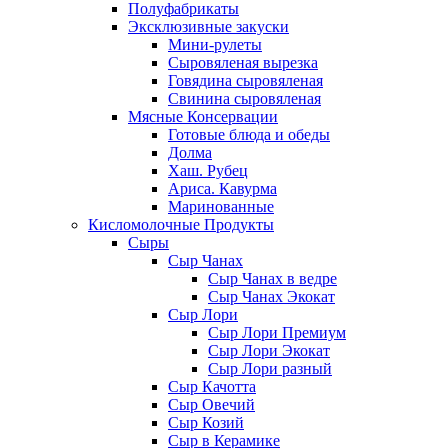
Полуфабрикаты
Эксклюзивные закуски
Мини-рулеты
Сыровяленая вырезка
Говядина сыровяленая
Свинина сыровяленая
Мясные Консервации
Готовые блюда и обеды
Долма
Хаш. Рубец
Ариса. Кавурма
Маринованные
Кисломолочные Продукты
Сыры
Сыр Чанах
Сыр Чанах в ведре
Сыр Чанах Экокат
Сыр Лори
Сыр Лори Премиум
Сыр Лори Экокат
Сыр Лори разный
Сыр Качотта
Сыр Овечий
Сыр Козий
Сыр в Керамике