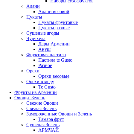
Наборы сухофруктов
Алани
Алани весовой
Цукаты
Цукаты фруктовые
Цукаты разные
Сушеные ягоды
Чурчхела
Дары Армении
Ануш
Фруктовая пастила
Пастила te Gusto
Разное
Орехи
Орехи весовые
Орехи в меду
Te Gusto
Фрукты из Армении
Овощи. Зелень
Свежие Овощи
Свежая Зелень
Замороженные Овощи и Зелень
Тамара фрут
Сушеная Зелень
АРМЧАЙ