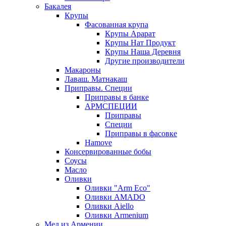
Бакалея
Крупы
Фасованная крупа
Крупы Арарат
Крупы Нат Продукт
Крупы Наша Деревня
Другие производители
Макароны
Лаваш. Матнакаш
Приправы. Специи
Приправы в банке
АРМСПЕЦИИ
Приправы
Специи
Приправы в фасовке
Hamove
Консервированные бобы
Соусы
Масло
Оливки
Оливки "Arm Eco"
Оливки AMADO
Оливки Aiello
Оливки Armenium
Мед из Армении