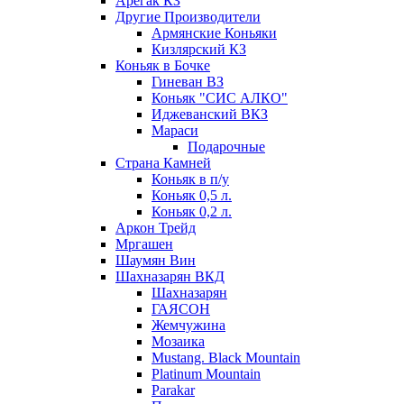
Арегак КЗ
Другие Производители
Армянские Коньяки
Кизлярский КЗ
Коньяк в Бочке
Гиневан ВЗ
Коньяк "СИС АЛКО"
Иджеванский ВКЗ
Мараси
Подарочные
Страна Камней
Коньяк в п/у
Коньяк 0,5 л.
Коньяк 0,2 л.
Аркон Трейд
Мргашен
Шаумян Вин
Шахназарян ВКД
Шахназарян
ГАЯСОН
Жемчужина
Мозаика
Mustang. Black Mountain
Platinum Mountain
Parakar