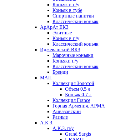
Коньяк в п/у
Коньяк в тубе
Спиртные напитки
Классический коньяк
АрАрАт ЕКЗ
Элитные
Коньяк в п/у
Классический коньяк
Иджеванский ВКЗ
Марочные коньяки
Коньяки п/у
Классический коньяк
Бренди
МАП
Коллекция Золотой
Объем 0,5 л
Коньяк 0,7 л
Коллекция France
Горная Армения. АРМА
Айвазовский
Разные
А.К.З.
А.К.З. п/у
Grand Sargis
URARTU