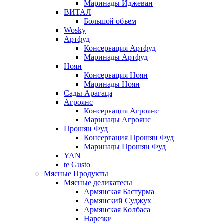
Маринады Иджеван
ВИТАЛ
Большой объем
Wosky
Артфуд
Консервация Артфуд
Маринады Артфуд
Ноян
Консервация Ноян
Маринады Ноян
Сады Арагаца
Агроянс
Консервация Агроянс
Маринады Агроянс
Прошян Фуд
Консервация Прошян Фуд
Маринады Прошян Фуд
YAN
te Gusto
Мясные Продукты
Мясные деликатесы
Армянская Бастурма
Армянский Суджух
Армянская Колбаса
Нарезки