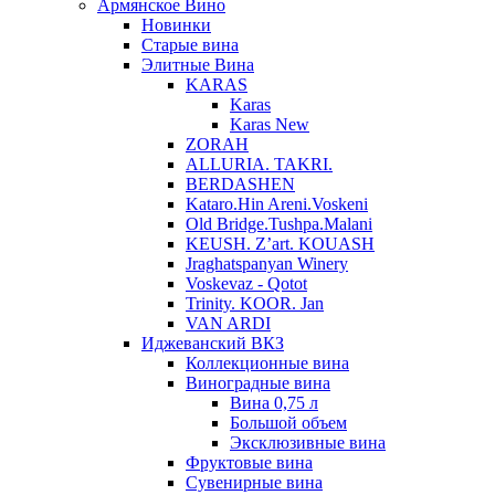
Армянское Вино
Новинки
Старые вина
Элитные Вина
KARAS
Karas
Karas New
ZORAH
ALLURIA. TAKRI.
BERDASHEN
Kataro.Hin Areni.Voskeni
Old Bridge.Tushpa.Malani
KEUSH. Z’art. KOUASH
Jraghatspanyan Winery
Voskevaz - Qotot
Trinity. KOOR. Jan
VAN ARDI
Иджеванский ВКЗ
Коллекционные вина
Виноградные вина
Вина 0,75 л
Большой объем
Эксклюзивные вина
Фруктовые вина
Cувенирные вина