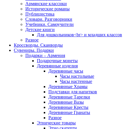
Армянские классики
Исторические романы
Публицистика
Словари. Разговорники
Учебники. Самоучители
Детские книги
Для дошкольников<br> и младших классов
Разное
Кроссворды. Сканворды
Сувениры. Подарки
Подарки – Армения
Подарочные монеты
Деревянные изделия
Деревянные часы
Часы настольные
Часы настенные
Деревянные Храмы
Подставки для напитков
Деревянные Тарелки
Деревянные Вазы
Деревянные Кресты
Деревянные Гранаты
Разное
Этнические товары
Этно скатерти