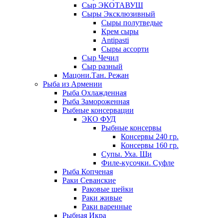
Сыр ЭКОТАВУШ
Сыры Эксклюзивный
Сыры полутведые
Крем сыры
Antipasti
Сыры ассорти
Сыр Чечил
Сыр разный
Мацони.Тан. Режан
Рыба из Армении
Рыба Охлажденная
Рыба Замороженная
Рыбные консервации
ЭКО ФУД
Рыбные консервы
Консервы 240 гр.
Консервы 160 гр.
Супы. Уха. Щи
Филе-кусочки. Суфле
Рыба Копченая
Раки Севанские
Раковые шейки
Раки живые
Раки варенные
Рыбная Икра