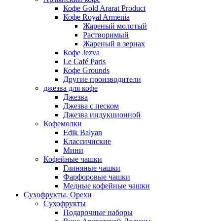
Кофе Gold Ararat Product
Кофе Royal Armenia
Жареный молотый
Растворимый
Жареный в зернах
Кофе Jezva
Le Café Paris
Кофе Grounds
Другие производители
джезва для кофе
Джезва
Джезва с песком
Джезва индукционной
Кофемолки
Edik Balyan
Классичиские
Мини
Кофейные чашки
Глиняные чашки
Фарфоровые чашки
Медные кофейные чашки
Сухофрукты. Орехи
Сухофрукты
Подарочные наборы