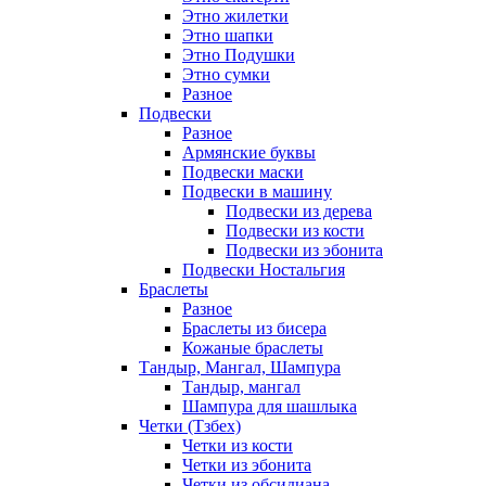
Этно жилетки
Этно шапки
Этно Подушки
Этно сумки
Разное
Подвески
Разное
Армянские буквы
Подвески маски
Подвески в машину
Подвески из дерева
Подвески из кости
Подвески из эбонита
Подвески Ностальгия
Браслеты
Разное
Браслеты из бисера
Кожаные браслеты
Тандыр, Мангал, Шампура
Тандыр, мангал
Шампура для шашлыка
Четки (Тзбех)
Четки из кости
Четки из эбонита
Четки из обсидиана