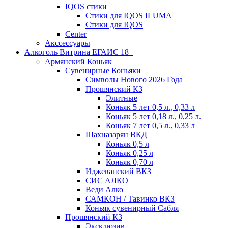
IQOS стики
Стики для IQOS ILUMA
Стики для IQOS
Сenter
Акссессуары
Алкоголь Витрина ЕГАИС 18+
Армянский Коньяк
Сувенирные Коньяки
Символы Нового 2026 Года
Прошянский КЗ
Элитные
Коньяк 5 лет 0,5 л., 0,33 л
Коньяк 5 лет 0,18 л., 0,25 л.
Коньяк 7 лет 0,5 л., 0,33 л
Шахназарян ВКД
Коньяк 0,5 л
Коньяк 0,25 л
Коньяк 0,70 л
Иджеванский ВКЗ
СИС АЛКО
Веди Алко
САМКОН / Тавинко ВКЗ
Коньяк сувенирный Сабля
Прошянский КЗ
Эксклюзив