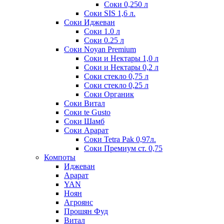
Соки 0,250 л
Соки SIS 1,6 л.
Соки Иджеван
Соки 1.0 л
Соки 0.25 л
Соки Noyan Premium
Соки и Нектары 1,0 л
Соки и Нектары 0,2 л
Соки стекло 0,75 л
Соки стекло 0,25 л
Соки Органик
Соки Витал
Соки te Gusto
Соки Шамб
Соки Арарат
Соки Tetra Pak 0,97л.
Соки Премиум ст. 0,75
Компоты
Иджеван
Арарат
YAN
Ноян
Агроянс
Прошян Фуд
Витал