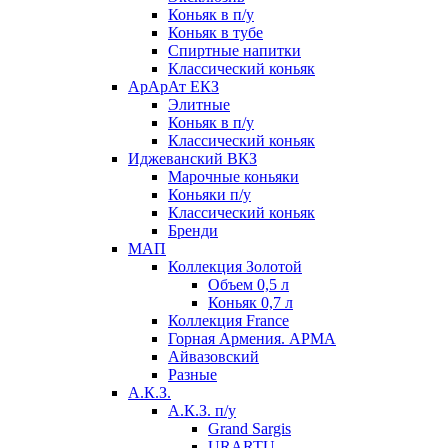
Коньяк в п/у
Коньяк в тубе
Спиртные напитки
Классический коньяк
АрАрАт ЕКЗ
Элитные
Коньяк в п/у
Классический коньяк
Иджеванский ВКЗ
Марочные коньяки
Коньяки п/у
Классический коньяк
Бренди
МАП
Коллекция Золотой
Объем 0,5 л
Коньяк 0,7 л
Коллекция France
Горная Армения. АРМА
Айвазовский
Разные
А.К.З.
А.К.З. п/у
Grand Sargis
URARTU