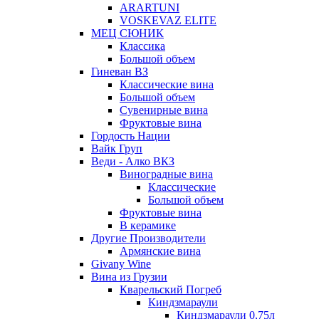
ARARTUNI
VOSKEVAZ ELITE
МЕЦ СЮНИК
Классика
Большой объем
Гиневан ВЗ
Классические вина
Большой объем
Сувенирные вина
Фруктовые вина
Гордость Нации
Вайк Груп
Веди - Алко ВКЗ
Виноградные вина
Классические
Большой объем
Фруктовые вина
В керамике
Другие Производители
Армянские вина
Givany Wine
Вина из Грузии
Кварельский Погреб
Киндзмараули
Киндзмараули 0,75л