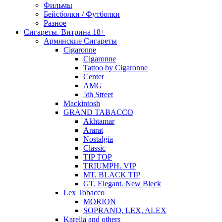
Фильмы
Бейсболки / Футболки
Разное
Сигареты. Витрина 18+
Армянские Сигареты
Cigaronne
Cigaronne
Tattoo by Cigaronne
Center
AMG
5th Street
Mackintosh
GRAND TABACCO
Akhtamar
Ararat
Nostalgia
Classic
TIP TOP
TRIUMPH. VIP
MT. BLACK TIP
GT. Elegant. New Bleck
Lex Tobacco
MORION
SOPRANO, LEX, ALEX
Karelia and others