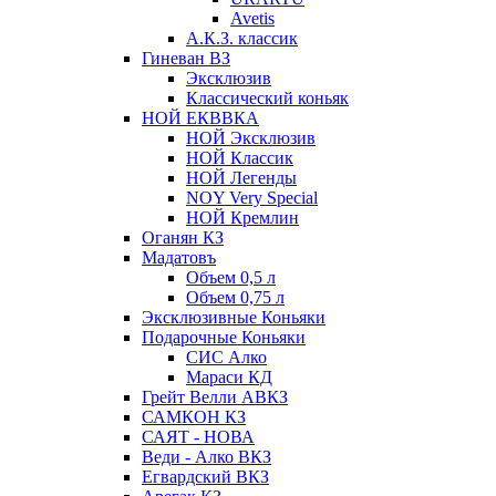
Avetis
А.К.З. классик
Гиневан ВЗ
Эксклюзив
Классический коньяк
НОЙ ЕКВВКА
НОЙ Эксклюзив
НОЙ Классик
НОЙ Легенды
NOY Very Speсial
НОЙ Кремлин
Оганян КЗ
Мадатовъ
Объем 0,5 л
Объем 0,75 л
Эксклюзивные Коньяки
Подарочные Коньяки
СИС Алко
Мараси КД
Грейт Велли АВКЗ
САМКОН КЗ
САЯТ - НОВА
Веди - Алко ВКЗ
Егвардский ВКЗ