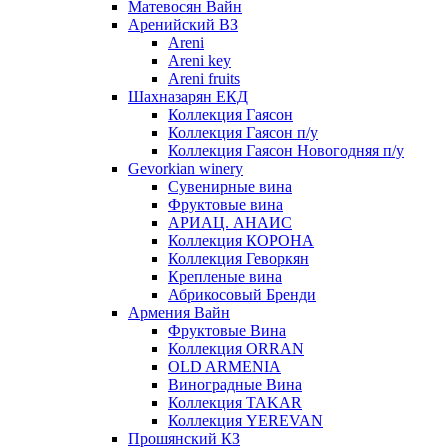
Матевосян Вайн
Аренийский ВЗ
Areni
Areni key
Areni fruits
Шахназарян ЕКД
Коллекция Гаясон
Коллекция Гаясон п/у
Коллекция Гаясон Новогодняя п/у
Gevorkian winery
Сувенирные вина
Фруктовые вина
АРИАЦ. АНАИС
Коллекция КОРОНА
Коллекция Геворкян
Крепленые вина
Абрикосовый Бренди
Армения Вайн
Фруктовые Вина
Коллекция ORRAN
OLD ARMENIA
Виноградные Вина
Коллекция TAKAR
Коллекция YEREVAN
Прошянский КЗ