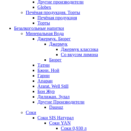
Другие производители
Globex
Печёная продукция. Торты
Печёная продукция
Торты
Безалкогольные напитки
Минеральная Вода
Джермук. Бюрег
Джермук
Джермук классика
Со вкусом лимона
Бюрег
Татни
Бжни. Ной
Гарни
Апаран
Ararat. Well Still
Бон Жур
Дилижан. Зулал
Другие Производители
Dausuz
Соки
Соки SIS Натурал
Соки YAN
Соки 0,930 л