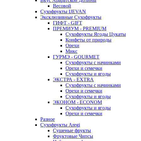
Вкус Араратской Долины
Весовой
Сухофрукты IJEVAN
Эксклюзивные Сухофрукты
ГИФТ - GIFT
ПРЕМИУМ - PREMIUM
Сухофрукты Ягоды Цукаты
Конфеты от природы
Орехи
Микс
ГУРМЭ - GOURMET
Сухофрукты с начинками
Орехи и семечки
Сухофрукты и ягоды
ЭКСТРА - EXTRA
Сухофрукты с начинками
Орехи и семечки
Сухофрукты и ягоды
ЭКОНОМ - ECONOM
Сухофрукты и ягоды
Орехи и семечки
Разное
Сухофрукты Aregi
Сушеные фрукты
Фруктовые Чипсы