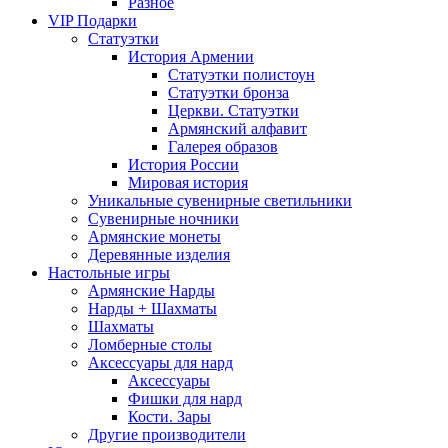
Разное
VIP Подарки
Статуэтки
История Армении
Статуэтки полистоун
Статуэтки бронза
Церкви. Статуэтки
Армянский алфавит
Галерея образов
История России
Мировая история
Уникальные сувенирные светильники
Сувенирные ночники
Армянские монеты
Деревянные изделия
Настольные игры
Армянские Нарды
Нарды + Шахматы
Шахматы
Ломберные столы
Аксессуары для нард
Аксессуары
Фишки для нард
Кости. Зары
Другие производители