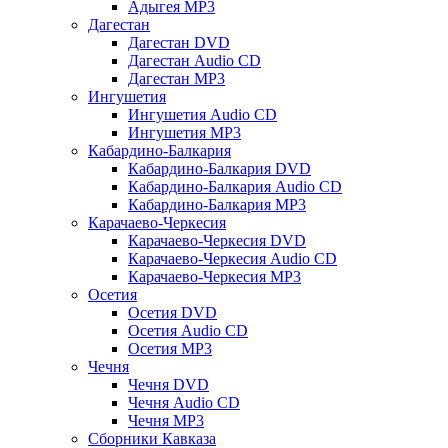
Адыгея MP3
Дагестан
Дагестан DVD
Дагестан Audio CD
Дагестан MP3
Ингушетия
Ингушетия Audio CD
Ингушетия MP3
Кабардино-Балкария
Кабардино-Балкария DVD
Кабардино-Балкария Audio CD
Кабардино-Балкария MP3
Карачаево-Черкесия
Карачаево-Черкесия DVD
Карачаево-Черкесия Audio CD
Карачаево-Черкесия MP3
Осетия
Осетия DVD
Осетия Audio CD
Осетия MP3
Чечня
Чечня DVD
Чечня Audio CD
Чечня MP3
Сборники Кавказа