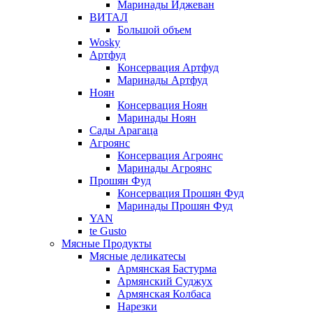
Маринады Иджеван
ВИТАЛ
Большой объем
Wosky
Артфуд
Консервация Артфуд
Маринады Артфуд
Ноян
Консервация Ноян
Маринады Ноян
Сады Арагаца
Агроянс
Консервация Агроянс
Маринады Агроянс
Прошян Фуд
Консервация Прошян Фуд
Маринады Прошян Фуд
YAN
te Gusto
Мясные Продукты
Мясные деликатесы
Армянская Бастурма
Армянский Суджух
Армянская Колбаса
Нарезки