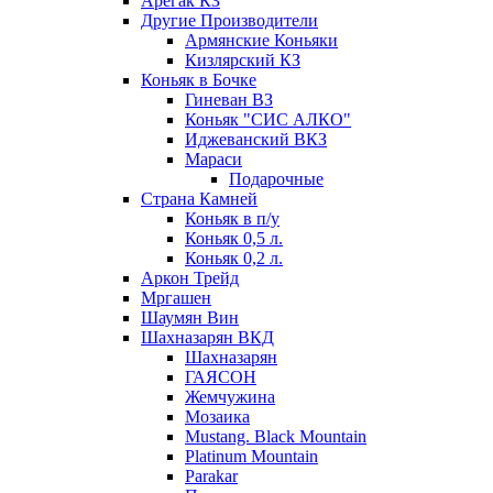
Арегак КЗ
Другие Производители
Армянские Коньяки
Кизлярский КЗ
Коньяк в Бочке
Гиневан ВЗ
Коньяк "СИС АЛКО"
Иджеванский ВКЗ
Мараси
Подарочные
Страна Камней
Коньяк в п/у
Коньяк 0,5 л.
Коньяк 0,2 л.
Аркон Трейд
Мргашен
Шаумян Вин
Шахназарян ВКД
Шахназарян
ГАЯСОН
Жемчужина
Мозаика
Mustang. Black Mountain
Platinum Mountain
Parakar