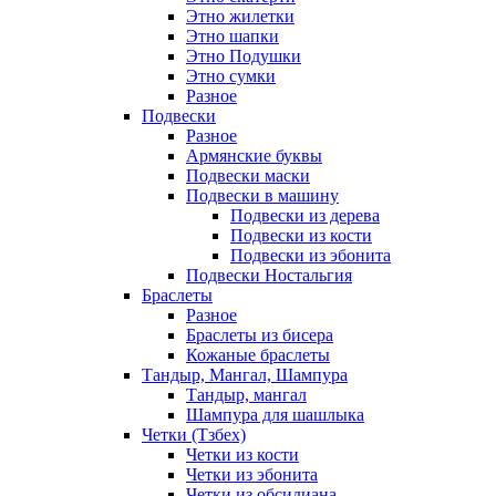
Этно жилетки
Этно шапки
Этно Подушки
Этно сумки
Разное
Подвески
Разное
Армянские буквы
Подвески маски
Подвески в машину
Подвески из дерева
Подвески из кости
Подвески из эбонита
Подвески Ностальгия
Браслеты
Разное
Браслеты из бисера
Кожаные браслеты
Тандыр, Мангал, Шампура
Тандыр, мангал
Шампура для шашлыка
Четки (Тзбех)
Четки из кости
Четки из эбонита
Четки из обсидиана