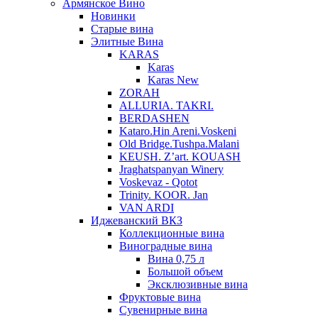
Армянское Вино
Новинки
Старые вина
Элитные Вина
KARAS
Karas
Karas New
ZORAH
ALLURIA. TAKRI.
BERDASHEN
Kataro.Hin Areni.Voskeni
Old Bridge.Tushpa.Malani
KEUSH. Z’art. KOUASH
Jraghatspanyan Winery
Voskevaz - Qotot
Trinity. KOOR. Jan
VAN ARDI
Иджеванский ВКЗ
Коллекционные вина
Виноградные вина
Вина 0,75 л
Большой объем
Эксклюзивные вина
Фруктовые вина
Cувенирные вина