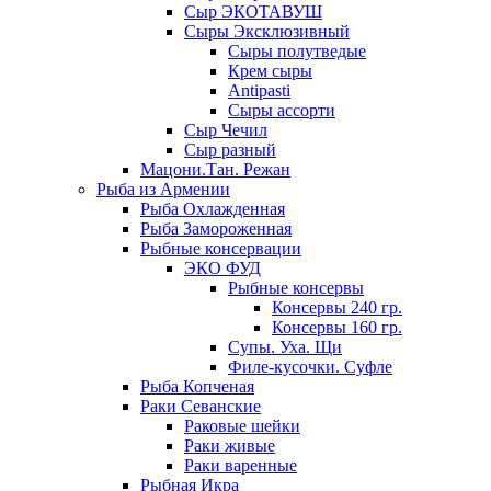
Сыр ЭКОТАВУШ
Сыры Эксклюзивный
Сыры полутведые
Крем сыры
Antipasti
Сыры ассорти
Сыр Чечил
Сыр разный
Мацони.Тан. Режан
Рыба из Армении
Рыба Охлажденная
Рыба Замороженная
Рыбные консервации
ЭКО ФУД
Рыбные консервы
Консервы 240 гр.
Консервы 160 гр.
Супы. Уха. Щи
Филе-кусочки. Суфле
Рыба Копченая
Раки Севанские
Раковые шейки
Раки живые
Раки варенные
Рыбная Икра