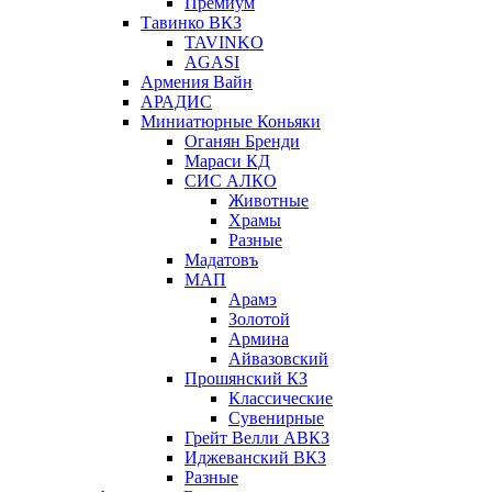
Премиум
Тавинко ВКЗ
TAVINKO
AGASI
Армения Вайн
АРАДИС
Миниатюрные Коньяки
Оганян Бренди
Мараси КД
СИС АЛКО
Животные
Храмы
Разные
Мадатовъ
МАП
Арамэ
Золотой
Армина
Айвазовский
Прошянский КЗ
Классические
Сувенирные
Грейт Велли АВКЗ
Иджеванский ВКЗ
Разные