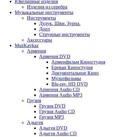
Ювелирные изделия
Изделия из серебра
Музыкальные инструменты
Инструменты
Дудук. Шви. Зурна.
Доол
Струнные инструменты
Аксессуары
MuzKavkaz
Армения
Армения DVD
Арменфильм Киностудия
Ереван Киностудия
Документальное Кино
Мультфильмы
Blu-ray. HD DVD
Армения Audio CD
Армения Audio MP3
Грузия
Грузия DVD
Грузия Audio CD
Грузия MP3
Адыгея
Адыгея DVD
Адыгея Audio CD