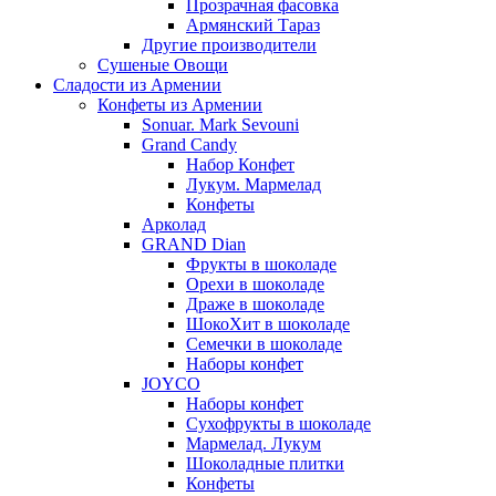
Прозрачная фасовка
Армянский Тараз
Другие производители
Сушеные Овощи
Сладости из Армении
Конфеты из Армении
Sonuar. Mark Sevouni
Grand Candy
Набор Конфет
Лукум. Мармелад
Конфеты
Арколад
GRAND Dian
Фрукты в шоколаде
Орехи в шоколаде
Драже в шоколаде
ШокоХит в шоколаде
Семечки в шоколаде
Наборы конфет
JOYCO
Наборы конфет
Сухофрукты в шоколаде
Мармелад. Лукум
Шоколадные плитки
Конфеты