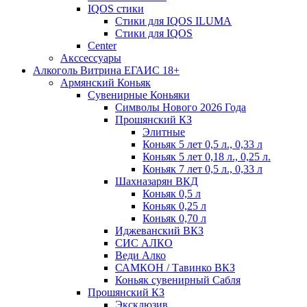
IQOS стики
Стики для IQOS ILUMA
Стики для IQOS
Сenter
Акссессуары
Алкоголь Витрина ЕГАИС 18+
Армянский Коньяк
Сувенирные Коньяки
Символы Нового 2026 Года
Прошянский КЗ
Элитные
Коньяк 5 лет 0,5 л., 0,33 л
Коньяк 5 лет 0,18 л., 0,25 л.
Коньяк 7 лет 0,5 л., 0,33 л
Шахназарян ВКД
Коньяк 0,5 л
Коньяк 0,25 л
Коньяк 0,70 л
Иджеванский ВКЗ
СИС АЛКО
Веди Алко
САМКОН / Тавинко ВКЗ
Коньяк сувенирный Сабля
Прошянский КЗ
Эксклюзив