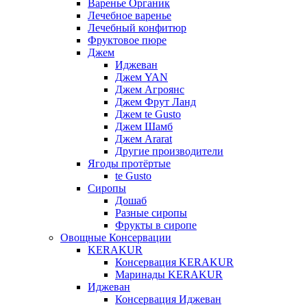
Варенье Органик
Лечебное варенье
Лечебный конфитюр
Фруктовое пюре
Джем
Иджеван
Джем YAN
Джем Агроянс
Джем Фрут Ланд
Джем te Gusto
Джем Шамб
Джем Ararat
Другие производители
Ягоды протёртые
te Gusto
Сиропы
Дошаб
Разные сиропы
Фрукты в сиропе
Овощные Консервации
KERAKUR
Консервация KERAKUR
Маринады KERAKUR
Иджеван
Консервация Иджеван