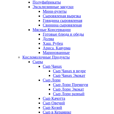
Полуфабрикаты
Эксклюзивные закуски
Мини-рулеты
Сыровяленая вырезка
Говядина сыровяленая
Свинина сыровяленая
Мясные Консервации
Готовые блюда и обеды
Долма
Хаш. Рубец
Ариса. Кавурма
Маринованные
Кисломолочные Продукты
Сыры
Сыр Чанах
Сыр Чанах в ведре
Сыр Чанах Экокат
Сыр Лори
Сыр Лори Премиум
Сыр Лори Экокат
Сыр Лори разный
Сыр Качотта
Сыр Овечий
Сыр Козий
Сыр в Керамике