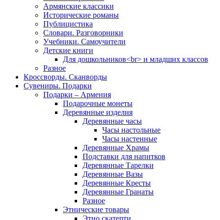
Армянские классики
Исторические романы
Публицистика
Словари. Разговорники
Учебники. Самоучители
Детские книги
Для дошкольников<br> и младших классов
Разное
Кроссворды. Сканворды
Сувениры. Подарки
Подарки – Армения
Подарочные монеты
Деревянные изделия
Деревянные часы
Часы настольные
Часы настенные
Деревянные Храмы
Подставки для напитков
Деревянные Тарелки
Деревянные Вазы
Деревянные Кресты
Деревянные Гранаты
Разное
Этнические товары
Этно скатерти