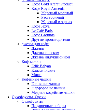
Кофе Gold Ararat Product
Кофе Royal Armenia
Жареный молотый
Растворимый
Жареный в зернах
Кофе Jezva
Le Café Paris
Кофе Grounds
Другие производители
джезва для кофе
Джезва
Джезва с песком
Джезва индукционной
Кофемолки
Edik Balyan
Классичиские
Мини
Кофейные чашки
Глиняные чашки
Фарфоровые чашки
Медные кофейные чашки
Сухофрукты. Орехи
Сухофрукты
Подарочные наборы