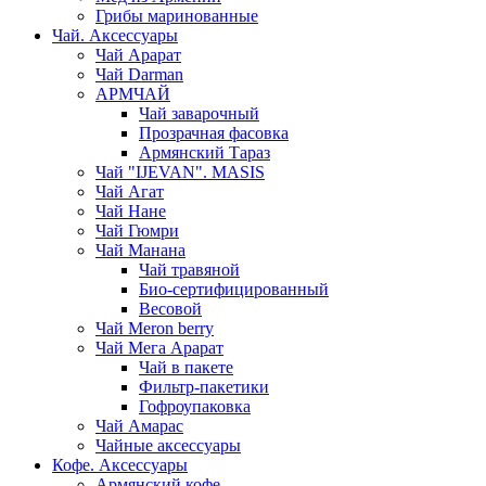
Грибы маринованные
Чай. Аксессуары
Чай Арарат
Чай Darman
АРМЧАЙ
Чай заварочный
Прозрачная фасовка
Армянский Тараз
Чай "IJEVAN". MASIS
Чай Агат
Чай Нане
Чай Гюмри
Чай Манана
Чай травяной
Био-сертифицированный
Весовой
Чай Meron berry
Чай Мега Арарат
Чай в пакете
Фильтр-пакетики
Гофроупаковка
Чай Амарас
Чайные аксессуары
Кофе. Аксессуары
Армянский кофе