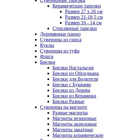
Сувенирные тарелки
Керамические тарелки
Размер 27 х 26 см
Размер 21-18,5 см
Размер 16 - 14 см
Стеклянные тарелки
Деревянные панно
Сувениры из гипса
Куклы
Сувениры из туфа
Флаги
Брелки
Брелки Настальгия
Брелки из Обсидиана
Брелки для Водителя
Брелки с Буквами
Брелки из Дерева
Брелки из Керамики
Брелки Разные
Сувениры на магните
Разные магниты
Магниты резиновые
Магниты акриловые
Магниты закатные
Магниты керамические