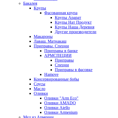
Бакалея
Крупы
Фасованная крупа
Крупы Арарат
Крупы Нат Продукт
Крупы Наша Деревня
Другие производители
Макароны
Лаваш. Матнакаш
Приправы. Специи
Приправы в банке
АРМСПЕЦИИ
Приправы
Специи
Приправы в фасовке
Hamove
Консервированные бобы
Соусы
Масло
Оливки
Оливки "Arm Eco"
Оливки AMADO
Оливки Aiello
Оливки Armenium
Мед из Армении