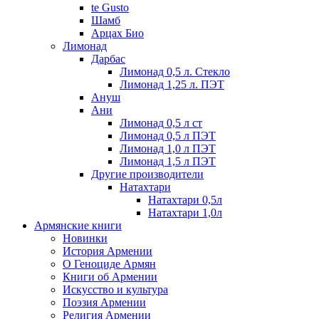
te Gusto
Шамб
Арцах Био
Лимонад
Дарбас
Лимонад 0,5 л. Стекло
Лимонад 1,25 л. ПЭТ
Ануш
Ани
Лимонад 0,5 л ст
Лимонад 0,5 л ПЭТ
Лимонад 1,0 л ПЭТ
Лимонад 1,5 л ПЭТ
Другие производители
Натахтари
Натахтари 0,5л
Натахтари 1,0л
Армянские книги
Новинки
История Армении
О Геноциде Армян
Книги об Армении
Иcкусство и культура
Поэзия Армении
Религия Армении