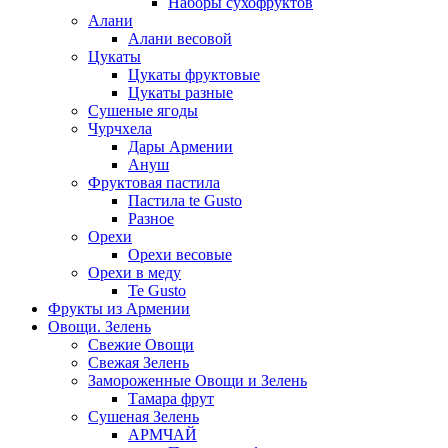
Наборы сухофруктов
Алани
Алани весовой
Цукаты
Цукаты фруктовые
Цукаты разные
Сушеные ягоды
Чурчхела
Дары Армении
Ануш
Фруктовая пастила
Пастила te Gusto
Разное
Орехи
Орехи весовые
Орехи в меду
Te Gusto
Фрукты из Армении
Овощи. Зелень
Свежие Овощи
Свежая Зелень
Замороженные Овощи и Зелень
Тамара фрут
Сушеная Зелень
АРМЧАЙ