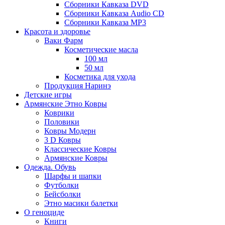
Сборники Кавказа DVD
Сборники Кавказа Audio CD
Сборники Кавказа MP3
Красота и здоровье
Ваки Фарм
Косметические масла
100 мл
50 мл
Косметика для ухода
Продукция Наринэ
Детские игры
Армянские Этно Ковры
Коврики
Половики
Ковры Модерн
3 D Ковры
Классические Ковры
Армянские Ковры
Одежда. Обувь
Шарфы и шапки
Футболки
Бейсболки
Этно масики балетки
О геноциде
Книги