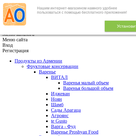
Нашим интернет-магазином намного удобнее
+7 (495) 646-888-1
пользоваться с помощью бесплатного приложения!
В корзине
0
товаров
Установи
x
Меню каталога
Меню сайта
Вход
Регистрация
Продукты из Армении
Фруктовые консервации
Варенье
ВИТАЛ
Варенья малый объем
Варенья большой объем
Иджеван
Ноян
Шамб
Сады Арагаца
Агроянс
te Gusto
Варга - Фуд
Варенье Proshyan Food