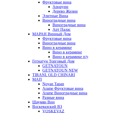
Фруктовые вина
Арцруни
Дерево Жизни
Элитные Вина
Виноградные вина
Виноградные вина
Арт Палас
МАРАН Винный Дом
Фруктовые вина
Виноградные вина
Вино в керамике
Вино в керамике
Вино в керамике п/у
Гетнатун Торговый Дом
GETNATOUN
GETNATOUN NEW
TIRANI. OLD CHINARI
МАП
Noyan Tapan
Arame Фруктовые вина
Arame Виноградные вина
Разные вина
Шаумян Вин
Воскевазский ВЗ
VOSKEVAZ