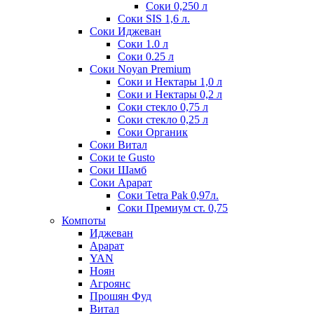
Соки 0,250 л
Соки SIS 1,6 л.
Соки Иджеван
Соки 1.0 л
Соки 0.25 л
Соки Noyan Premium
Соки и Нектары 1,0 л
Соки и Нектары 0,2 л
Соки стекло 0,75 л
Соки стекло 0,25 л
Соки Органик
Соки Витал
Соки te Gusto
Соки Шамб
Соки Арарат
Соки Tetra Pak 0,97л.
Соки Премиум ст. 0,75
Компоты
Иджеван
Арарат
YAN
Ноян
Агроянс
Прошян Фуд
Витал