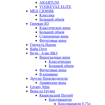
ARARTUNI
VOSKEVAZ ELITE
МЕЦ СЮНИК
Классика
Большой объем
Гиневан ВЗ
Классические вина
Большой объем
Сувенирные вина
Фруктовые вина
Гордость Нации
Вайк Груп
Веди - Алко ВКЗ
Виноградные вина
Классические
Большой объем
Фруктовые вина
В керамике
Другие Производители
Армянские вина
Givany Wine
Вина из Грузии
Кварельский Погреб
Киндзмараули
Киндзмараули 0,75л