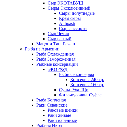
Сыр ЭКОТАВУШ
Сыры Эксклюзивный
Сыры полутведые
Крем сыры
Antipasti
Сыры ассорти
Сыр Чечил
Сыр разный
Мацони.Тан. Режан
Рыба из Армении
Рыба Охлажденная
Рыба Замороженная
Рыбные консервации
ЭКО ФУД
Рыбные консервы
Консервы 240 гр.
Консервы 160 гр.
Супы. Уха. Щи
Филе-кусочки. Суфле
Рыба Копченая
Раки Севанские
Раковые шейки
Раки живые
Раки варенные
Рыбная Икра