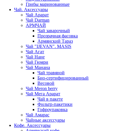
Грибы маринованные
Чай. Аксессуары
Чай Арарат
Чай Darman
АРМЧАЙ
Чай заварочный
Прозрачная фасовка
Армянский Тараз
Чай "IJEVAN". MASIS
Чай Агат
Чай Нане
Чай Гюмри
Чай Манана
Чай травяной
Био-сертифицированный
Весовой
Чай Meron berry
Чай Мега Арарат
Чай в пакете
Фильтр-пакетики
Гофроупаковка
Чай Амарас
Чайные аксессуары
Кофе. Аксессуары
Армянский кофе