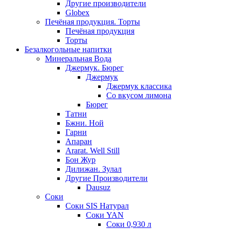
Другие производители
Globex
Печёная продукция. Торты
Печёная продукция
Торты
Безалкогольные напитки
Минеральная Вода
Джермук. Бюрег
Джермук
Джермук классика
Со вкусом лимона
Бюрег
Татни
Бжни. Ной
Гарни
Апаран
Ararat. Well Still
Бон Жур
Дилижан. Зулал
Другие Производители
Dausuz
Соки
Соки SIS Натурал
Соки YAN
Соки 0,930 л