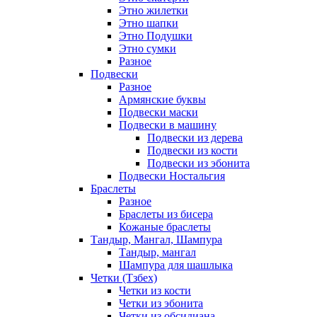
Этно жилетки
Этно шапки
Этно Подушки
Этно сумки
Разное
Подвески
Разное
Армянские буквы
Подвески маски
Подвески в машину
Подвески из дерева
Подвески из кости
Подвески из эбонита
Подвески Ностальгия
Браслеты
Разное
Браслеты из бисера
Кожаные браслеты
Тандыр, Мангал, Шампура
Тандыр, мангал
Шампура для шашлыка
Четки (Тзбех)
Четки из кости
Четки из эбонита
Четки из обсидиана