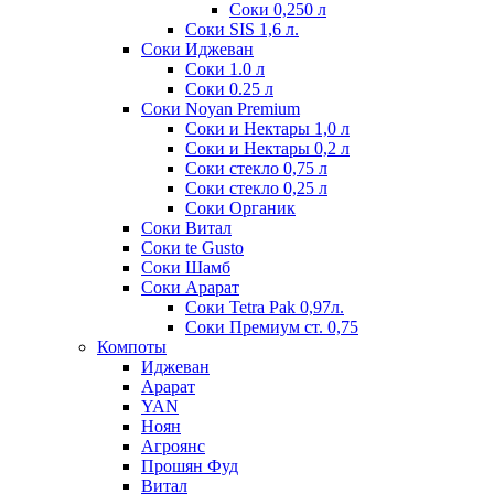
Соки 0,250 л
Соки SIS 1,6 л.
Соки Иджеван
Соки 1.0 л
Соки 0.25 л
Соки Noyan Premium
Соки и Нектары 1,0 л
Соки и Нектары 0,2 л
Соки стекло 0,75 л
Соки стекло 0,25 л
Соки Органик
Соки Витал
Соки te Gusto
Соки Шамб
Соки Арарат
Соки Tetra Pak 0,97л.
Соки Премиум ст. 0,75
Компоты
Иджеван
Арарат
YAN
Ноян
Агроянс
Прошян Фуд
Витал