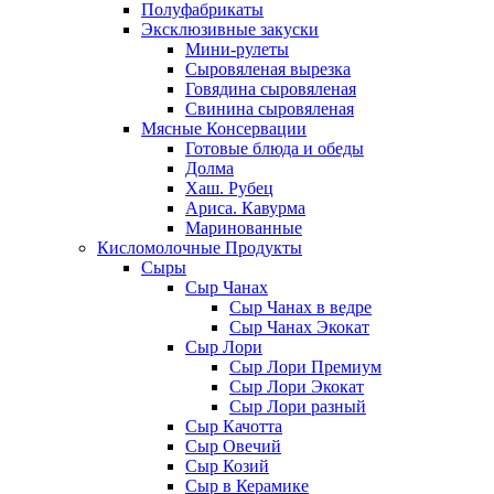
Полуфабрикаты
Эксклюзивные закуски
Мини-рулеты
Сыровяленая вырезка
Говядина сыровяленая
Свинина сыровяленая
Мясные Консервации
Готовые блюда и обеды
Долма
Хаш. Рубец
Ариса. Кавурма
Маринованные
Кисломолочные Продукты
Сыры
Сыр Чанах
Сыр Чанах в ведре
Сыр Чанах Экокат
Сыр Лори
Сыр Лори Премиум
Сыр Лори Экокат
Сыр Лори разный
Сыр Качотта
Сыр Овечий
Сыр Козий
Сыр в Керамике