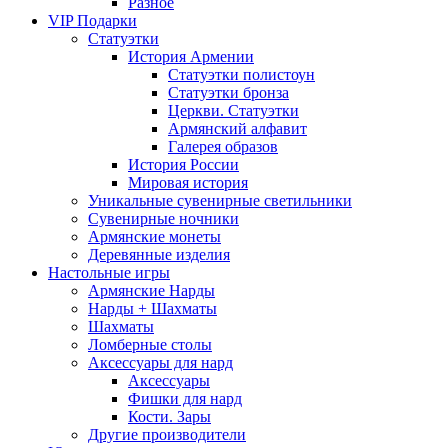
Разное
VIP Подарки
Статуэтки
История Армении
Статуэтки полистоун
Статуэтки бронза
Церкви. Статуэтки
Армянский алфавит
Галерея образов
История России
Мировая история
Уникальные сувенирные светильники
Сувенирные ночники
Армянские монеты
Деревянные изделия
Настольные игры
Армянские Нарды
Нарды + Шахматы
Шахматы
Ломберные столы
Аксессуары для нард
Аксессуары
Фишки для нард
Кости. Зары
Другие производители