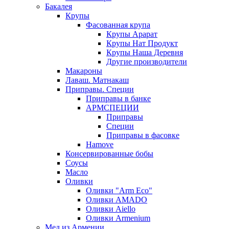
Бакалея
Крупы
Фасованная крупа
Крупы Арарат
Крупы Нат Продукт
Крупы Наша Деревня
Другие производители
Макароны
Лаваш. Матнакаш
Приправы. Специи
Приправы в банке
АРМСПЕЦИИ
Приправы
Специи
Приправы в фасовке
Hamove
Консервированные бобы
Соусы
Масло
Оливки
Оливки "Arm Eco"
Оливки AMADO
Оливки Aiello
Оливки Armenium
Мед из Армении