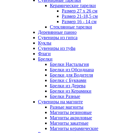
Сувенирные тарелки
Керамические тарелки
Размер 27 х 26 см
Размер 21-18,5 см
Размер 16 - 14 см
Стеклянные тарелки
Деревянные панно
Сувениры из гипса
Куклы
Сувениры из туфа
Флаги
Брелки
Брелки Настальгия
Брелки из Обсидиана
Брелки для Водителя
Брелки с Буквами
Брелки из Дерева
Брелки из Керамики
Брелки Разные
Сувениры на магните
Разные магниты
Магниты резиновые
Магниты акриловые
Магниты закатные
Магниты керамические