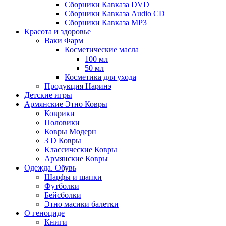
Сборники Кавказа DVD
Сборники Кавказа Audio CD
Сборники Кавказа MP3
Красота и здоровье
Ваки Фарм
Косметические масла
100 мл
50 мл
Косметика для ухода
Продукция Наринэ
Детские игры
Армянские Этно Ковры
Коврики
Половики
Ковры Модерн
3 D Ковры
Классические Ковры
Армянские Ковры
Одежда. Обувь
Шарфы и шапки
Футболки
Бейсболки
Этно масики балетки
О геноциде
Книги