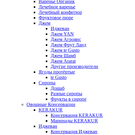
Варенье Органик
Лечебное варенье
Лечебный конфитюр
Фруктовое пюре
Джем
Иджеван
Джем YAN
Джем Агроянс
Джем Фрут Ланд
Джем te Gusto
Джем Шамб
Джем Ararat
Другие производители
Ягоды протёртые
te Gusto
Сиропы
Дошаб
Разные сиропы
Фрукты в сиропе
Овощные Консервации
KERAKUR
Консервация KERAKUR
Маринады KERAKUR
Иджеван
Консервация Иджеван