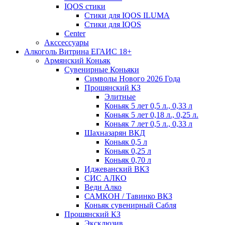
IQOS стики
Стики для IQOS ILUMA
Стики для IQOS
Сenter
Акссессуары
Алкоголь Витрина ЕГАИС 18+
Армянский Коньяк
Сувенирные Коньяки
Символы Нового 2026 Года
Прошянский КЗ
Элитные
Коньяк 5 лет 0,5 л., 0,33 л
Коньяк 5 лет 0,18 л., 0,25 л.
Коньяк 7 лет 0,5 л., 0,33 л
Шахназарян ВКД
Коньяк 0,5 л
Коньяк 0,25 л
Коньяк 0,70 л
Иджеванский ВКЗ
СИС АЛКО
Веди Алко
САМКОН / Тавинко ВКЗ
Коньяк сувенирный Сабля
Прошянский КЗ
Эксклюзив