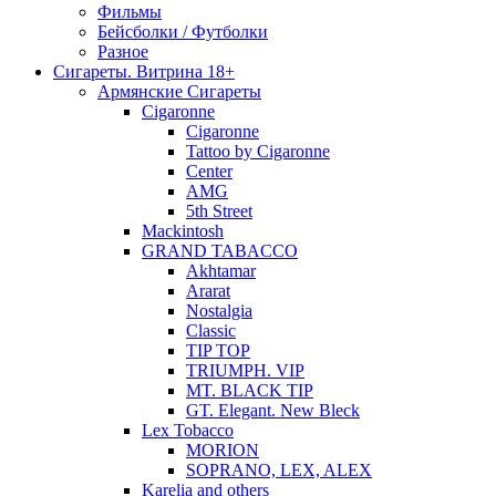
Фильмы
Бейсболки / Футболки
Разное
Сигареты. Витрина 18+
Армянские Сигареты
Cigaronne
Cigaronne
Tattoo by Cigaronne
Center
AMG
5th Street
Mackintosh
GRAND TABACCO
Akhtamar
Ararat
Nostalgia
Classic
TIP TOP
TRIUMPH. VIP
MT. BLACK TIP
GT. Elegant. New Bleck
Lex Tobacco
MORION
SOPRANO, LEX, ALEX
Karelia and others