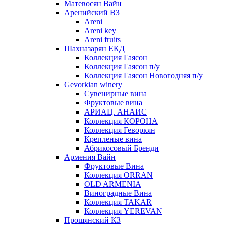
Матевосян Вайн
Аренийский ВЗ
Areni
Areni key
Areni fruits
Шахназарян ЕКД
Коллекция Гаясон
Коллекция Гаясон п/у
Коллекция Гаясон Новогодняя п/у
Gevorkian winery
Сувенирные вина
Фруктовые вина
АРИАЦ. АНАИС
Коллекция КОРОНА
Коллекция Геворкян
Крепленые вина
Абрикосовый Бренди
Армения Вайн
Фруктовые Вина
Коллекция ORRAN
OLD ARMENIA
Виноградные Вина
Коллекция TAKAR
Коллекция YEREVAN
Прошянский КЗ