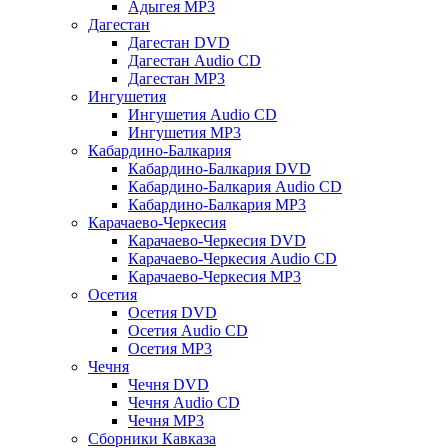
Адыгея MP3
Дагестан
Дагестан DVD
Дагестан Audio CD
Дагестан MP3
Ингушетия
Ингушетия Audio CD
Ингушетия MP3
Кабардино-Балкария
Кабардино-Балкария DVD
Кабардино-Балкария Audio CD
Кабардино-Балкария MP3
Карачаево-Черкесия
Карачаево-Черкесия DVD
Карачаево-Черкесия Audio CD
Карачаево-Черкесия MP3
Осетия
Осетия DVD
Осетия Audio CD
Осетия MP3
Чечня
Чечня DVD
Чечня Audio CD
Чечня MP3
Сборники Кавказа