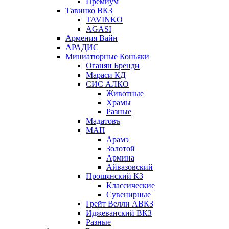
Премиум
Тавинко ВКЗ
TAVINKO
AGASI
Армения Вайн
АРАДИС
Миниатюрные Коньяки
Оганян Бренди
Мараси КД
СИС АЛКО
Животные
Храмы
Разные
Мадатовъ
МАП
Арамэ
Золотой
Армина
Айвазовский
Прошянский КЗ
Классические
Сувенирные
Грейт Велли АВКЗ
Иджеванский ВКЗ
Разные