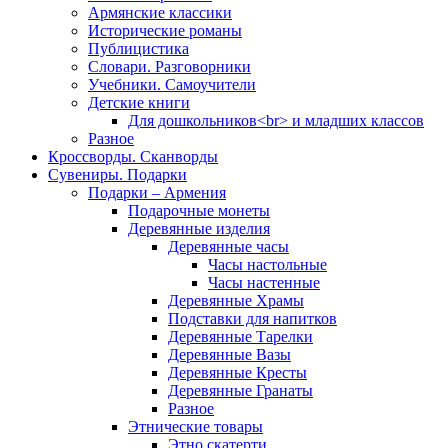
Армянские классики
Исторические романы
Публицистика
Словари. Разговорники
Учебники. Самоучители
Детские книги
Для дошкольников<br> и младших классов
Разное
Кроссворды. Сканворды
Сувениры. Подарки
Подарки – Армения
Подарочные монеты
Деревянные изделия
Деревянные часы
Часы настольные
Часы настенные
Деревянные Храмы
Подставки для напитков
Деревянные Тарелки
Деревянные Вазы
Деревянные Кресты
Деревянные Гранаты
Разное
Этнические товары
Этно скатерти