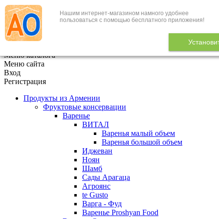
Нашим интернет-магазином намного удобнее
+7 (495) 646-888-1
пользоваться с помощью бесплатного приложения!
В корзине
0
товаров
Установи
x
Меню каталога
Меню сайта
Вход
Регистрация
Продукты из Армении
Фруктовые консервации
Варенье
ВИТАЛ
Варенья малый объем
Варенья большой объем
Иджеван
Ноян
Шамб
Сады Арагаца
Агроянс
te Gusto
Варга - Фуд
Варенье Proshyan Food