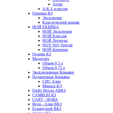
Avetis
А.К.З. классик
Гиневан ВЗ
Эксклюзив
Классический коньяк
НОЙ ЕКВВКА
НОЙ Эксклюзив
НОЙ Классик
НОЙ Легенды
NOY Very Speсial
НОЙ Кремлин
Оганян КЗ
Мадатовъ
Объем 0,5 л
Объем 0,75 л
Эксклюзивные Коньяки
Подарочные Коньяки
СИС Алко
Мараси КД
Грейт Велли АВКЗ
САМКОН КЗ
САЯТ - НОВА
Веди - Алко ВКЗ
Егвардский ВКЗ