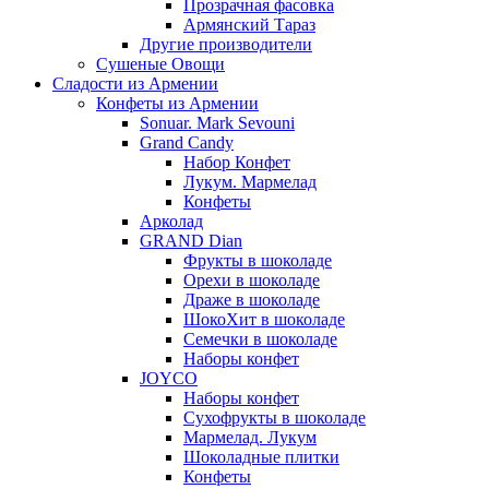
Прозрачная фасовка
Армянский Тараз
Другие производители
Сушеные Овощи
Сладости из Армении
Конфеты из Армении
Sonuar. Mark Sevouni
Grand Candy
Набор Конфет
Лукум. Мармелад
Конфеты
Арколад
GRAND Dian
Фрукты в шоколаде
Орехи в шоколаде
Драже в шоколаде
ШокоХит в шоколаде
Семечки в шоколаде
Наборы конфет
JOYCO
Наборы конфет
Сухофрукты в шоколаде
Мармелад. Лукум
Шоколадные плитки
Конфеты