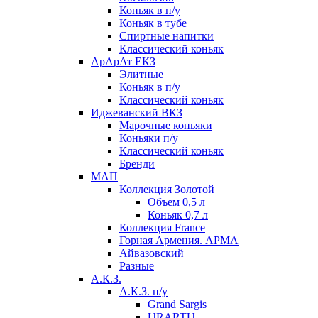
Коньяк в п/у
Коньяк в тубе
Спиртные напитки
Классический коньяк
АрАрАт ЕКЗ
Элитные
Коньяк в п/у
Классический коньяк
Иджеванский ВКЗ
Марочные коньяки
Коньяки п/у
Классический коньяк
Бренди
МАП
Коллекция Золотой
Объем 0,5 л
Коньяк 0,7 л
Коллекция France
Горная Армения. АРМА
Айвазовский
Разные
А.К.З.
А.К.З. п/у
Grand Sargis
URARTU