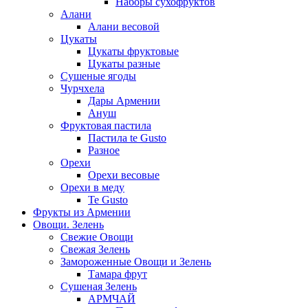
Наборы сухофруктов
Алани
Алани весовой
Цукаты
Цукаты фруктовые
Цукаты разные
Сушеные ягоды
Чурчхела
Дары Армении
Ануш
Фруктовая пастила
Пастила te Gusto
Разное
Орехи
Орехи весовые
Орехи в меду
Te Gusto
Фрукты из Армении
Овощи. Зелень
Свежие Овощи
Свежая Зелень
Замороженные Овощи и Зелень
Тамара фрут
Сушеная Зелень
АРМЧАЙ