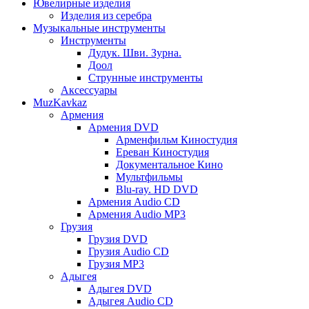
Ювелирные изделия
Изделия из серебра
Музыкальные инструменты
Инструменты
Дудук. Шви. Зурна.
Доол
Струнные инструменты
Аксессуары
MuzKavkaz
Армения
Армения DVD
Арменфильм Киностудия
Ереван Киностудия
Документальное Кино
Мультфильмы
Blu-ray. HD DVD
Армения Audio CD
Армения Audio MP3
Грузия
Грузия DVD
Грузия Audio CD
Грузия MP3
Адыгея
Адыгея DVD
Адыгея Audio CD