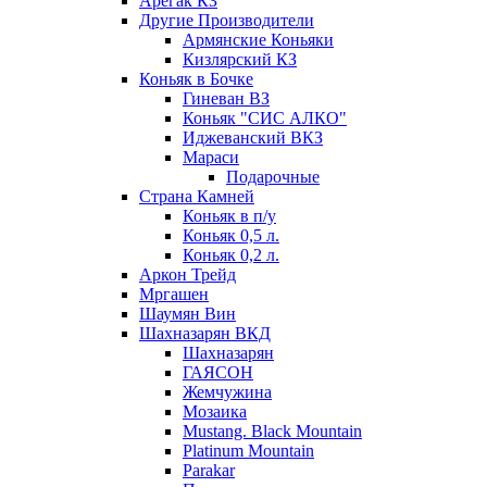
Арегак КЗ
Другие Производители
Армянские Коньяки
Кизлярский КЗ
Коньяк в Бочке
Гиневан ВЗ
Коньяк "СИС АЛКО"
Иджеванский ВКЗ
Мараси
Подарочные
Страна Камней
Коньяк в п/у
Коньяк 0,5 л.
Коньяк 0,2 л.
Аркон Трейд
Мргашен
Шаумян Вин
Шахназарян ВКД
Шахназарян
ГАЯСОН
Жемчужина
Мозаика
Mustang. Black Mountain
Platinum Mountain
Parakar