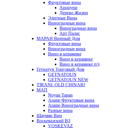
Фруктовые вина
Арцруни
Дерево Жизни
Элитные Вина
Виноградные вина
Виноградные вина
Арт Палас
МАРАН Винный Дом
Фруктовые вина
Виноградные вина
Вино в керамике
Вино в керамике
Вино в керамике п/у
Гетнатун Торговый Дом
GETNATOUN
GETNATOUN NEW
TIRANI. OLD CHINARI
МАП
Noyan Tapan
Arame Фруктовые вина
Arame Виноградные вина
Разные вина
Шаумян Вин
Воскевазский ВЗ
VOSKEVAZ