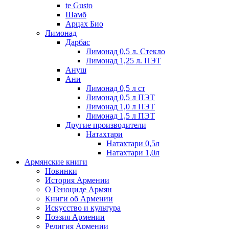
te Gusto
Шамб
Арцах Био
Лимонад
Дарбас
Лимонад 0,5 л. Стекло
Лимонад 1,25 л. ПЭТ
Ануш
Ани
Лимонад 0,5 л ст
Лимонад 0,5 л ПЭТ
Лимонад 1,0 л ПЭТ
Лимонад 1,5 л ПЭТ
Другие производители
Натахтари
Натахтари 0,5л
Натахтари 1,0л
Армянские книги
Новинки
История Армении
О Геноциде Армян
Книги об Армении
Иcкусство и культура
Поэзия Армении
Религия Армении