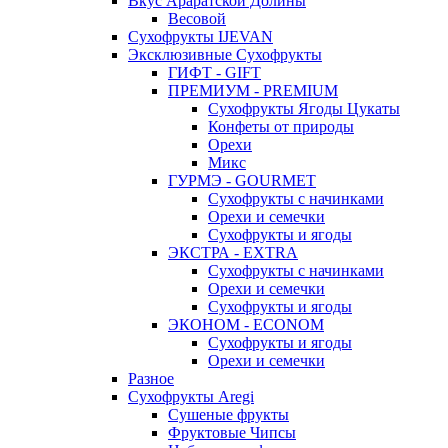
Вкус Араратской Долины
Весовой
Сухофрукты IJEVAN
Эксклюзивные Сухофрукты
ГИФТ - GIFT
ПРЕМИУМ - PREMIUM
Сухофрукты Ягоды Цукаты
Конфеты от природы
Орехи
Микс
ГУРМЭ - GOURMET
Сухофрукты с начинками
Орехи и семечки
Сухофрукты и ягоды
ЭКСТРА - EXTRA
Сухофрукты с начинками
Орехи и семечки
Сухофрукты и ягоды
ЭКОНОМ - ECONOM
Сухофрукты и ягоды
Орехи и семечки
Разное
Сухофрукты Aregi
Сушеные фрукты
Фруктовые Чипсы