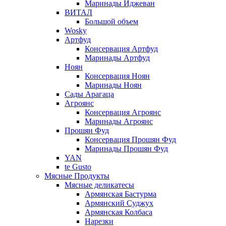
Маринады Иджеван
ВИТАЛ
Большой объем
Wosky
Артфуд
Консервация Артфуд
Маринады Артфуд
Ноян
Консервация Ноян
Маринады Ноян
Сады Арагаца
Агроянс
Консервация Агроянс
Маринады Агроянс
Прошян Фуд
Консервация Прошян Фуд
Маринады Прошян Фуд
YAN
te Gusto
Мясные Продукты
Мясные деликатесы
Армянская Бастурма
Армянский Суджух
Армянская Колбаса
Нарезки