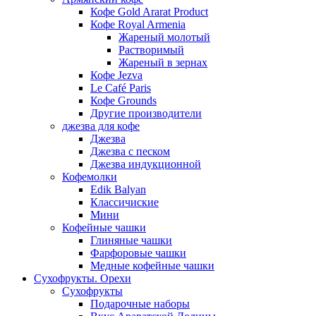
Кофе Gold Ararat Product
Кофе Royal Armenia
Жареный молотый
Растворимый
Жареный в зернах
Кофе Jezva
Le Café Paris
Кофе Grounds
Другие производители
джезва для кофе
Джезва
Джезва с песком
Джезва индукционной
Кофемолки
Edik Balyan
Классичиские
Мини
Кофейные чашки
Глиняные чашки
Фарфоровые чашки
Медные кофейные чашки
Сухофрукты. Орехи
Сухофрукты
Подарочные наборы