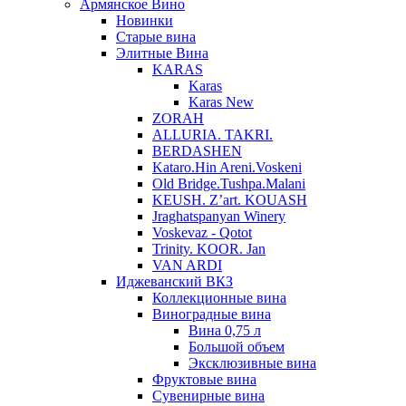
Армянское Вино
Новинки
Старые вина
Элитные Вина
KARAS
Karas
Karas New
ZORAH
ALLURIA. TAKRI.
BERDASHEN
Kataro.Hin Areni.Voskeni
Old Bridge.Tushpa.Malani
KEUSH. Z’art. KOUASH
Jraghatspanyan Winery
Voskevaz - Qotot
Trinity. KOOR. Jan
VAN ARDI
Иджеванский ВКЗ
Коллекционные вина
Виноградные вина
Вина 0,75 л
Большой объем
Эксклюзивные вина
Фруктовые вина
Cувенирные вина