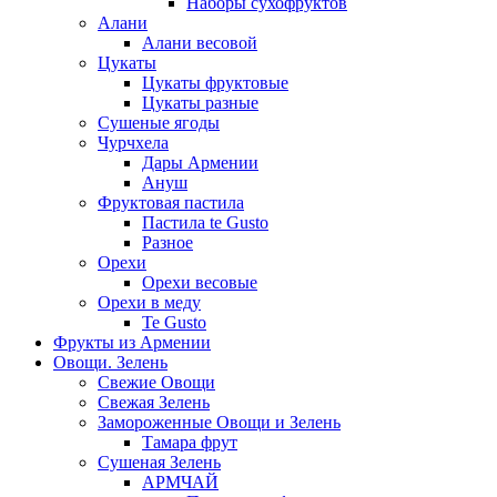
Наборы сухофруктов
Алани
Алани весовой
Цукаты
Цукаты фруктовые
Цукаты разные
Сушеные ягоды
Чурчхела
Дары Армении
Ануш
Фруктовая пастила
Пастила te Gusto
Разное
Орехи
Орехи весовые
Орехи в меду
Te Gusto
Фрукты из Армении
Овощи. Зелень
Свежие Овощи
Свежая Зелень
Замороженные Овощи и Зелень
Тамара фрут
Сушеная Зелень
АРМЧАЙ