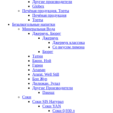
Другие производители
Globex
Печёная продукция. Торты
Печёная продукция
Торты
Безалкогольные напитки
Минеральная Вода
Джермук. Бюрег
Джермук
Джермук классика
Со вкусом лимона
Бюрег
Татни
Бжни. Ной
Гарни
Апаран
Ararat. Well Still
Бон Жур
Дилижан. Зулал
Другие Производители
Dausuz
Соки
Соки SIS Натурал
Соки YAN
Соки 0,930 л