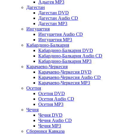
Адыгея MP3
Дагестан
Дагестан DVD
Дагестан Audio CD
Дагестан MP3
Ингушетия
Ингушетия Audio CD
Ингушетия MP3
Кабардино-Балкария
Кабардино-Балкария DVD
Кабардино-Балкария Audio CD
Кабардино-Балкария MP3
Карачаево-Черкесия
Карачаево-Черкесия DVD
Карачаево-Черкесия Audio CD
Карачаево-Черкесия MP3
Осетия
Осетия DVD
Осетия Audio CD
Осетия MP3
Чечня
Чечня DVD
Чечня Audio CD
Чечня MP3
Сборники Кавказа