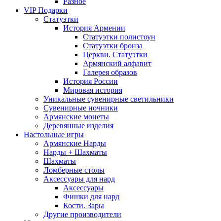
Разное
VIP Подарки
Статуэтки
История Армении
Статуэтки полистоун
Статуэтки бронза
Церкви. Статуэтки
Армянский алфавит
Галерея образов
История России
Мировая история
Уникальные сувенирные светильники
Сувенирные ночники
Армянские монеты
Деревянные изделия
Настольные игры
Армянские Нарды
Нарды + Шахматы
Шахматы
Ломберные столы
Аксессуары для нард
Аксессуары
Фишки для нард
Кости. Зары
Другие производители