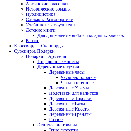
Армянские классики
Исторические романы
Публицистика
Словари. Разговорники
Учебники. Самоучители
Детские книги
Для дошкольников<br> и младших классов
Разное
Кроссворды. Сканворды
Сувениры. Подарки
Подарки – Армения
Подарочные монеты
Деревянные изделия
Деревянные часы
Часы настольные
Часы настенные
Деревянные Храмы
Подставки для напитков
Деревянные Тарелки
Деревянные Вазы
Деревянные Кресты
Деревянные Гранаты
Разное
Этнические товары
Этно скатерти