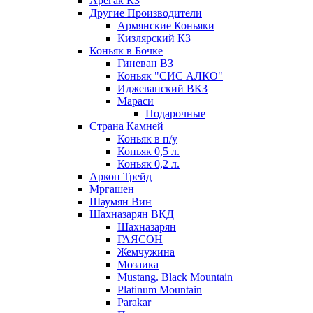
Арегак КЗ
Другие Производители
Армянские Коньяки
Кизлярский КЗ
Коньяк в Бочке
Гиневан ВЗ
Коньяк "СИС АЛКО"
Иджеванский ВКЗ
Мараси
Подарочные
Страна Камней
Коньяк в п/у
Коньяк 0,5 л.
Коньяк 0,2 л.
Аркон Трейд
Мргашен
Шаумян Вин
Шахназарян ВКД
Шахназарян
ГАЯСОН
Жемчужина
Мозаика
Mustang. Black Mountain
Platinum Mountain
Parakar