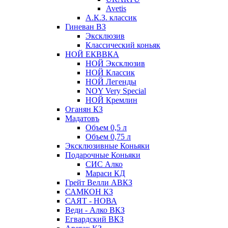
Avetis
А.К.З. классик
Гиневан ВЗ
Эксклюзив
Классический коньяк
НОЙ ЕКВВКА
НОЙ Эксклюзив
НОЙ Классик
НОЙ Легенды
NOY Very Speсial
НОЙ Кремлин
Оганян КЗ
Мадатовъ
Объем 0,5 л
Объем 0,75 л
Эксклюзивные Коньяки
Подарочные Коньяки
СИС Алко
Мараси КД
Грейт Велли АВКЗ
САМКОН КЗ
САЯТ - НОВА
Веди - Алко ВКЗ
Егвардский ВКЗ