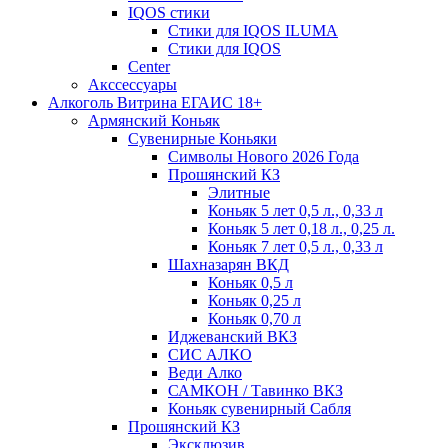
IQOS стики
Стики для IQOS ILUMA
Стики для IQOS
Сenter
Акссессуары
Алкоголь Витрина ЕГАИС 18+
Армянский Коньяк
Сувенирные Коньяки
Символы Нового 2026 Года
Прошянский КЗ
Элитные
Коньяк 5 лет 0,5 л., 0,33 л
Коньяк 5 лет 0,18 л., 0,25 л.
Коньяк 7 лет 0,5 л., 0,33 л
Шахназарян ВКД
Коньяк 0,5 л
Коньяк 0,25 л
Коньяк 0,70 л
Иджеванский ВКЗ
СИС АЛКО
Веди Алко
САМКОН / Тавинко ВКЗ
Коньяк сувенирный Сабля
Прошянский КЗ
Эксклюзив