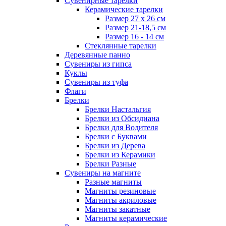
Сувенирные тарелки
Керамические тарелки
Размер 27 х 26 см
Размер 21-18,5 см
Размер 16 - 14 см
Стеклянные тарелки
Деревянные панно
Сувениры из гипса
Куклы
Сувениры из туфа
Флаги
Брелки
Брелки Настальгия
Брелки из Обсидиана
Брелки для Водителя
Брелки с Буквами
Брелки из Дерева
Брелки из Керамики
Брелки Разные
Сувениры на магните
Разные магниты
Магниты резиновые
Магниты акриловые
Магниты закатные
Магниты керамические