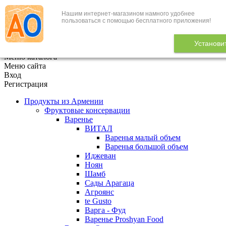
Нашим интернет-магазином намного удобнее
+7 (495) 646-888-1
пользоваться с помощью бесплатного приложения!
В корзине
0
товаров
Установи
x
Меню каталога
Меню сайта
Вход
Регистрация
Продукты из Армении
Фруктовые консервации
Варенье
ВИТАЛ
Варенья малый объем
Варенья большой объем
Иджеван
Ноян
Шамб
Сады Арагаца
Агроянс
te Gusto
Варга - Фуд
Варенье Proshyan Food