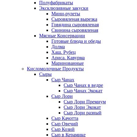
Полуфабрикаты
Эксклюзивные закуски
Мини-рулеты
Сыровяленая вырезка
Говядина сыровяленая
Свинина сыровяленая
Мясные Консервации
Готовые блюда и обеды
Долма
Хаш. Рубец
Ариса. Кавурма
Маринованные
Кисломолочные Продукты
Сыры
Сыр Чанах
Сыр Чанах в ведре
Сыр Чанах Экокат
Сыр Лори
Сыр Лори Премиум
Сыр Лори Экокат
Сыр Лори разный
Сыр Качотта
Сыр Овечий
Сыр Козий
Сыр в Керамике