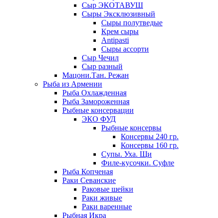
Сыр ЭКОТАВУШ
Сыры Эксклюзивный
Сыры полутведые
Крем сыры
Antipasti
Сыры ассорти
Сыр Чечил
Сыр разный
Мацони.Тан. Режан
Рыба из Армении
Рыба Охлажденная
Рыба Замороженная
Рыбные консервации
ЭКО ФУД
Рыбные консервы
Консервы 240 гр.
Консервы 160 гр.
Супы. Уха. Щи
Филе-кусочки. Суфле
Рыба Копченая
Раки Севанские
Раковые шейки
Раки живые
Раки варенные
Рыбная Икра