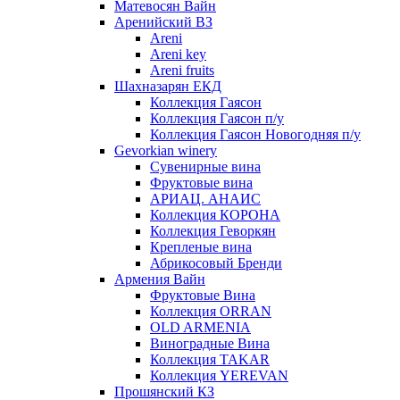
Матевосян Вайн
Аренийский ВЗ
Areni
Areni key
Areni fruits
Шахназарян ЕКД
Коллекция Гаясон
Коллекция Гаясон п/у
Коллекция Гаясон Новогодняя п/у
Gevorkian winery
Сувенирные вина
Фруктовые вина
АРИАЦ. АНАИС
Коллекция КОРОНА
Коллекция Геворкян
Крепленые вина
Абрикосовый Бренди
Армения Вайн
Фруктовые Вина
Коллекция ORRAN
OLD ARMENIA
Виноградные Вина
Коллекция TAKAR
Коллекция YEREVAN
Прошянский КЗ