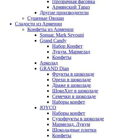
Прозрачная фасовка
Армянский Тараз
Другие производители
Сушеные Овощи
Сладости из Армении
Конфеты из Армении
Sonuar. Mark Sevouni
Grand Candy
Набор Конфет
Лукум. Мармелад
Конфеты
Арколад
GRAND Dian
Фрукты в шоколаде
Орехи в шоколаде
Драже в шоколаде
ШокоХит в шоколаде
Семечки в шоколаде
Наборы конфет
JOYCO
Наборы конфет
Сухофрукты в шоколаде
Мармелад. Лукум
Шоколадные плитки
Конфеты