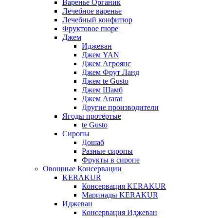
Варенье Органик
Лечебное варенье
Лечебный конфитюр
Фруктовое пюре
Джем
Иджеван
Джем YAN
Джем Агроянс
Джем Фрут Ланд
Джем te Gusto
Джем Шамб
Джем Ararat
Другие производители
Ягоды протёртые
te Gusto
Сиропы
Дошаб
Разные сиропы
Фрукты в сиропе
Овощные Консервации
KERAKUR
Консервация KERAKUR
Маринады KERAKUR
Иджеван
Консервация Иджеван