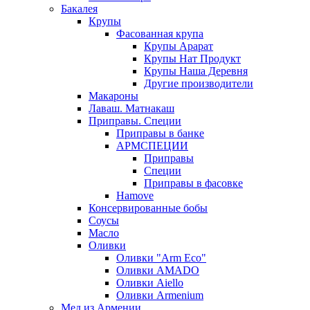
Бакалея
Крупы
Фасованная крупа
Крупы Арарат
Крупы Нат Продукт
Крупы Наша Деревня
Другие производители
Макароны
Лаваш. Матнакаш
Приправы. Специи
Приправы в банке
АРМСПЕЦИИ
Приправы
Специи
Приправы в фасовке
Hamove
Консервированные бобы
Соусы
Масло
Оливки
Оливки "Arm Eco"
Оливки AMADO
Оливки Aiello
Оливки Armenium
Мед из Армении