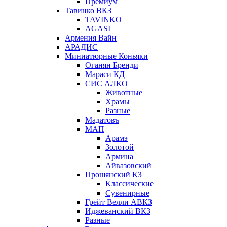
Премиум
Тавинко ВКЗ
TAVINKO
AGASI
Армения Вайн
АРАДИС
Миниатюрные Коньяки
Оганян Бренди
Мараси КД
СИС АЛКО
Животные
Храмы
Разные
Мадатовъ
МАП
Арамэ
Золотой
Армина
Айвазовский
Прошянский КЗ
Классические
Сувенирные
Грейт Велли АВКЗ
Иджеванский ВКЗ
Разные