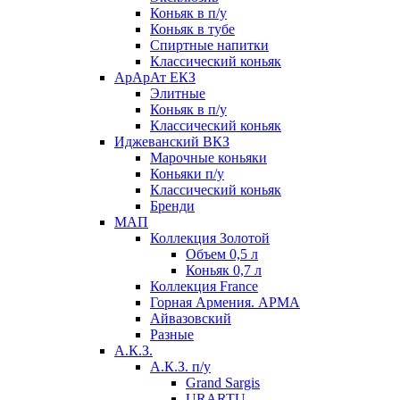
Коньяк в п/у
Коньяк в тубе
Спиртные напитки
Классический коньяк
АрАрАт ЕКЗ
Элитные
Коньяк в п/у
Классический коньяк
Иджеванский ВКЗ
Марочные коньяки
Коньяки п/у
Классический коньяк
Бренди
МАП
Коллекция Золотой
Объем 0,5 л
Коньяк 0,7 л
Коллекция France
Горная Армения. АРМА
Айвазовский
Разные
А.К.З.
А.К.З. п/у
Grand Sargis
URARTU