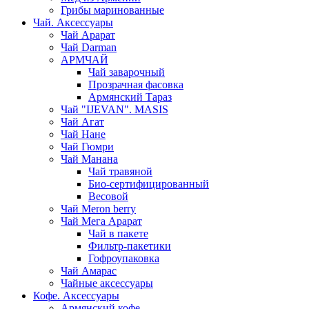
Грибы маринованные
Чай. Аксессуары
Чай Арарат
Чай Darman
АРМЧАЙ
Чай заварочный
Прозрачная фасовка
Армянский Тараз
Чай "IJEVAN". MASIS
Чай Агат
Чай Нане
Чай Гюмри
Чай Манана
Чай травяной
Био-сертифицированный
Весовой
Чай Meron berry
Чай Мега Арарат
Чай в пакете
Фильтр-пакетики
Гофроупаковка
Чай Амарас
Чайные аксессуары
Кофе. Аксессуары
Армянский кофе