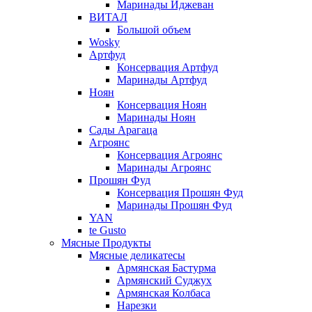
Маринады Иджеван
ВИТАЛ
Большой объем
Wosky
Артфуд
Консервация Артфуд
Маринады Артфуд
Ноян
Консервация Ноян
Маринады Ноян
Сады Арагаца
Агроянс
Консервация Агроянс
Маринады Агроянс
Прошян Фуд
Консервация Прошян Фуд
Маринады Прошян Фуд
YAN
te Gusto
Мясные Продукты
Мясные деликатесы
Армянская Бастурма
Армянский Суджух
Армянская Колбаса
Нарезки