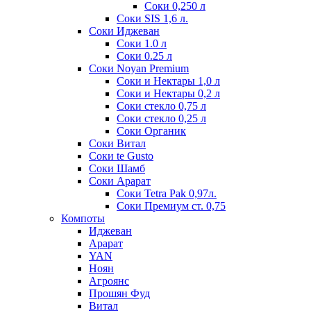
Соки 0,250 л
Соки SIS 1,6 л.
Соки Иджеван
Соки 1.0 л
Соки 0.25 л
Соки Noyan Premium
Соки и Нектары 1,0 л
Соки и Нектары 0,2 л
Соки стекло 0,75 л
Соки стекло 0,25 л
Соки Органик
Соки Витал
Соки te Gusto
Соки Шамб
Соки Арарат
Соки Tetra Pak 0,97л.
Соки Премиум ст. 0,75
Компоты
Иджеван
Арарат
YAN
Ноян
Агроянс
Прошян Фуд
Витал