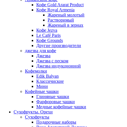
Кофе Gold Ararat Product
Кофе Royal Armenia
Жареный молотый
Растворимый
Жареный в зернах
Кофе Jezva
Le Café Paris
Кофе Grounds
Другие производители
джезва для кофе
Джезва
Джезва с песком
Джезва индукционной
Кофемолки
Edik Balyan
Классичиские
Мини
Кофейные чашки
Глиняные чашки
Фарфоровые чашки
Медные кофейные чашки
Сухофрукты. Орехи
Сухофрукты
Подарочные наборы