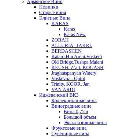
Армянское Вино
Новинки
Старые вина
Элитные Вина
KARAS
Karas
Karas New
ZORAH
ALLURIA. TAKRI.
BERDASHEN
Kataro.Hin Areni.Voskeni
Old Bridge.Tushpa.Malani
KEUSH. Z’art. KOUASH
Jraghatspanyan Winery
Voskevaz - Qotot
Trinity. KOOR. Jan
VAN ARDI
Иджеванский ВКЗ
Коллекционные вина
Виноградные вина
Вина 0,75 л
Большой объем
Эксклюзивные вина
Фруктовые вина
Cувенирные вина