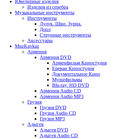
Ювелирные изделия
Изделия из серебра
Музыкальные инструменты
Инструменты
Дудук. Шви. Зурна.
Доол
Струнные инструменты
Аксессуары
MuzKavkaz
Армения
Армения DVD
Арменфильм Киностудия
Ереван Киностудия
Документальное Кино
Мультфильмы
Blu-ray. HD DVD
Армения Audio CD
Армения Audio MP3
Грузия
Грузия DVD
Грузия Audio CD
Грузия MP3
Адыгея
Адыгея DVD
Адыгея Audio CD