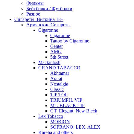
Фильмы
Бейсболки / Футболки
Разное
Сигареты. Витрина 18+
Армянские Сигареты
Cigaronne
Cigaronne
Tattoo by Cigaronne
Center
AMG
5th Street
Mackintosh
GRAND TABACCO
Akhtamar
Ararat
Nostalgia
Classic
TIP TOP
TRIUMPH. VIP
MT. BLACK TIP
GT. Elegant. New Bleck
Lex Tobacco
MORION
SOPRANO, LEX, ALEX
Karelia and others