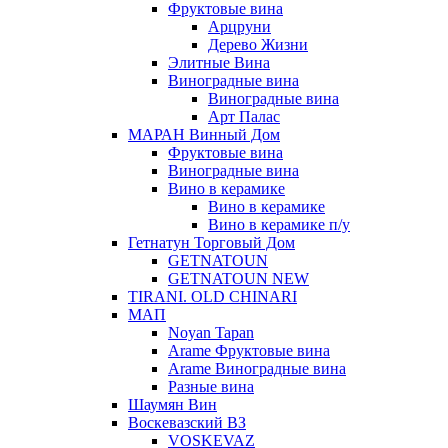
Фруктовые вина
Арцруни
Дерево Жизни
Элитные Вина
Виноградные вина
Виноградные вина
Арт Палас
МАРАН Винный Дом
Фруктовые вина
Виноградные вина
Вино в керамике
Вино в керамике
Вино в керамике п/у
Гетнатун Торговый Дом
GETNATOUN
GETNATOUN NEW
TIRANI. OLD CHINARI
МАП
Noyan Tapan
Arame Фруктовые вина
Arame Виноградные вина
Разные вина
Шаумян Вин
Воскевазский ВЗ
VOSKEVAZ