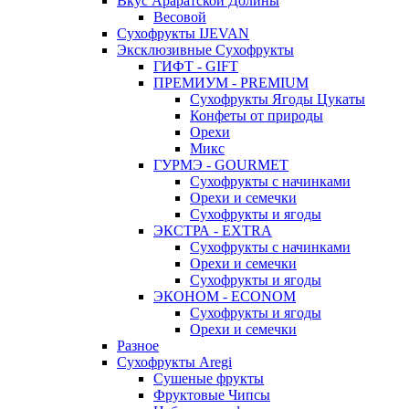
Вкус Араратской Долины
Весовой
Сухофрукты IJEVAN
Эксклюзивные Сухофрукты
ГИФТ - GIFT
ПРЕМИУМ - PREMIUM
Сухофрукты Ягоды Цукаты
Конфеты от природы
Орехи
Микс
ГУРМЭ - GOURMET
Сухофрукты с начинками
Орехи и семечки
Сухофрукты и ягоды
ЭКСТРА - EXTRA
Сухофрукты с начинками
Орехи и семечки
Сухофрукты и ягоды
ЭКОНОМ - ECONOM
Сухофрукты и ягоды
Орехи и семечки
Разное
Сухофрукты Aregi
Сушеные фрукты
Фруктовые Чипсы