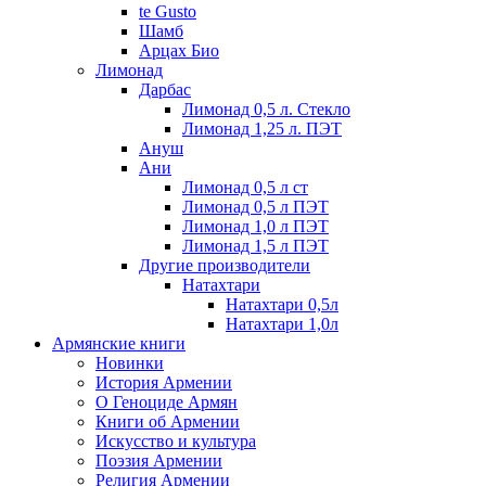
te Gusto
Шамб
Арцах Био
Лимонад
Дарбас
Лимонад 0,5 л. Стекло
Лимонад 1,25 л. ПЭТ
Ануш
Ани
Лимонад 0,5 л ст
Лимонад 0,5 л ПЭТ
Лимонад 1,0 л ПЭТ
Лимонад 1,5 л ПЭТ
Другие производители
Натахтари
Натахтари 0,5л
Натахтари 1,0л
Армянские книги
Новинки
История Армении
О Геноциде Армян
Книги об Армении
Иcкусство и культура
Поэзия Армении
Религия Армении