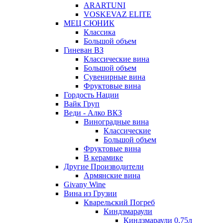
ARARTUNI
VOSKEVAZ ELITE
МЕЦ СЮНИК
Классика
Большой объем
Гиневан ВЗ
Классические вина
Большой объем
Сувенирные вина
Фруктовые вина
Гордость Нации
Вайк Груп
Веди - Алко ВКЗ
Виноградные вина
Классические
Большой объем
Фруктовые вина
В керамике
Другие Производители
Армянские вина
Givany Wine
Вина из Грузии
Кварельский Погреб
Киндзмараули
Киндзмараули 0,75л