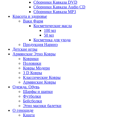
Сборники Кавказа DVD
Сборники Кавказа Audio CD
Сборники Кавказа MP3
Красота и здоровье
Ваки Фарм
Косметические масла
100 мл
50 мл
Косметика для ухода
Продукция Наринэ
Детские игры
Армянские Этно Ковры
Коврики
Половики
Ковры Модерн
3 D Ковры
Классические Ковры
Армянские Ковры
Одежда. Обувь
Шарфы и шапки
Футболки
Бейсболки
Этно масики балетки
О геноциде
Книги