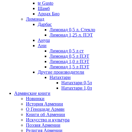
te Gusto
Шамб
Арцах Био
Лимонад
Дарбас
Лимонад 0,5 л. Стекло
Лимонад 1,25 л. ПЭТ
Ануш
Ани
Лимонад 0,5 л ст
Лимонад 0,5 л ПЭТ
Лимонад 1,0 л ПЭТ
Лимонад 1,5 л ПЭТ
Другие производители
Натахтари
Натахтари 0,5л
Натахтари 1,0л
Армянские книги
Новинки
История Армении
О Геноциде Армян
Книги об Армении
Иcкусство и культура
Поэзия Армении
Религия Армении