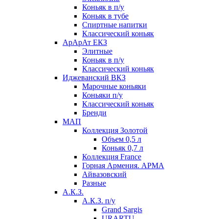
Коньяк в п/у
Коньяк в тубе
Спиртные напитки
Классический коньяк
АрАрАт ЕКЗ
Элитные
Коньяк в п/у
Классический коньяк
Иджеванский ВКЗ
Марочные коньяки
Коньяки п/у
Классический коньяк
Бренди
МАП
Коллекция Золотой
Объем 0,5 л
Коньяк 0,7 л
Коллекция France
Горная Армения. АРМА
Айвазовский
Разные
А.К.З.
А.К.З. п/у
Grand Sargis
URARTU