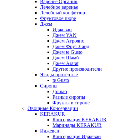
Варенье Органик
Лечебное варенье
Лечебный конфитюр
Фруктовое пюре
Джем
Иджеван
Джем YAN
Джем Агроянс
Джем Фрут Ланд
Джем te Gusto
Джем Шамб
Джем Ararat
Другие производители
Ягоды протёртые
te Gusto
Сиропы
Дошаб
Разные сиропы
Фрукты в сиропе
Овощные Консервации
KERAKUR
Консервация KERAKUR
Маринады KERAKUR
Иджеван
Консервация Иджеван