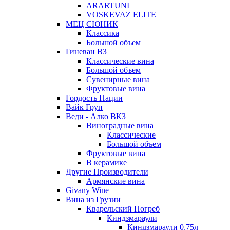
ARARTUNI
VOSKEVAZ ELITE
МЕЦ СЮНИК
Классика
Большой объем
Гиневан ВЗ
Классические вина
Большой объем
Сувенирные вина
Фруктовые вина
Гордость Нации
Вайк Груп
Веди - Алко ВКЗ
Виноградные вина
Классические
Большой объем
Фруктовые вина
В керамике
Другие Производители
Армянские вина
Givany Wine
Вина из Грузии
Кварельский Погреб
Киндзмараули
Киндзмараули 0,75л