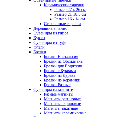
Сувенирные тарелки
Керамические тарелки
Размер 27 х 26 см
Размер 21-18,5 см
Размер 16 - 14 см
Стеклянные тарелки
Деревянные панно
Сувениры из гипса
Куклы
Сувениры из туфа
Флаги
Брелки
Брелки Настальгия
Брелки из Обсидиана
Брелки для Водителя
Брелки с Буквами
Брелки из Дерева
Брелки из Керамики
Брелки Разные
Сувениры на магните
Разные магниты
Магниты резиновые
Магниты акриловые
Магниты закатные
Магниты керамические