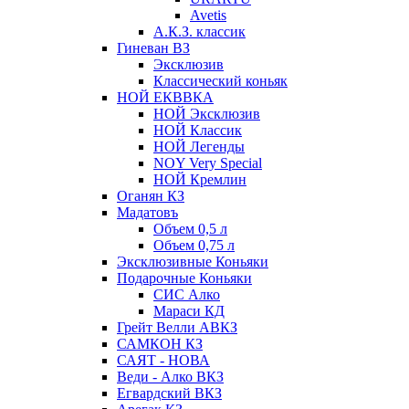
Avetis
А.К.З. классик
Гиневан ВЗ
Эксклюзив
Классический коньяк
НОЙ ЕКВВКА
НОЙ Эксклюзив
НОЙ Классик
НОЙ Легенды
NOY Very Speсial
НОЙ Кремлин
Оганян КЗ
Мадатовъ
Объем 0,5 л
Объем 0,75 л
Эксклюзивные Коньяки
Подарочные Коньяки
СИС Алко
Мараси КД
Грейт Велли АВКЗ
САМКОН КЗ
САЯТ - НОВА
Веди - Алко ВКЗ
Егвардский ВКЗ