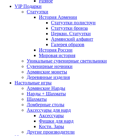
Разное
VIP Подарки
Статуэтки
История Армении
Статуэтки полистоун
Статуэтки бронза
Церкви. Статуэтки
Армянский алфавит
Галерея образов
История России
Мировая история
Уникальные сувенирные светильники
Сувенирные ночники
Армянские монеты
Деревянные изделия
Настольные игры
Армянские Нарды
Нарды + Шахматы
Шахматы
Ломберные столы
Аксессуары для нард
Аксессуары
Фишки для нард
Кости. Зары
Другие производители