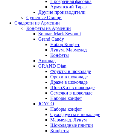
Прозрачная фасовка
Армянский Тараз
Другие производители
Сушеные Овощи
Сладости из Армении
Конфеты из Армении
Sonuar. Mark Sevouni
Grand Candy
Набор Конфет
Лукум. Мармелад
Конфеты
Арколад
GRAND Dian
Фрукты в шоколаде
Орехи в шоколаде
Драже в шоколаде
ШокоХит в шоколаде
Семечки в шоколаде
Наборы конфет
JOYCO
Наборы конфет
Сухофрукты в шоколаде
Мармелад. Лукум
Шоколадные плитки
Конфеты