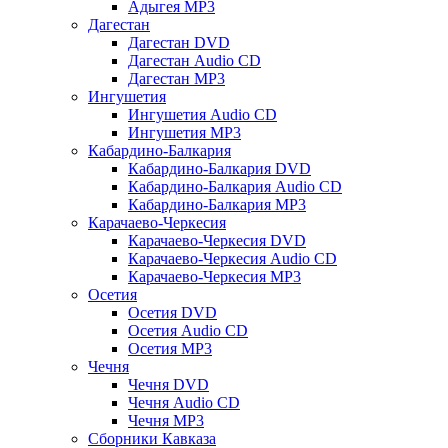
Адыгея MP3
Дагестан
Дагестан DVD
Дагестан Audio CD
Дагестан MP3
Ингушетия
Ингушетия Audio CD
Ингушетия MP3
Кабардино-Балкария
Кабардино-Балкария DVD
Кабардино-Балкария Audio CD
Кабардино-Балкария MP3
Карачаево-Черкесия
Карачаево-Черкесия DVD
Карачаево-Черкесия Audio CD
Карачаево-Черкесия MP3
Осетия
Осетия DVD
Осетия Audio CD
Осетия MP3
Чечня
Чечня DVD
Чечня Audio CD
Чечня MP3
Сборники Кавказа