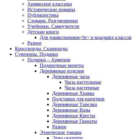
Армянские классики
Исторические романы
Публицистика
Словари. Разговорники
Учебники. Самоучители
Детские книги
Для дошкольников<br> и младших классов
Разное
Кроссворды. Сканворды
Сувениры. Подарки
Подарки – Армения
Подарочные монеты
Деревянные изделия
Деревянные часы
Часы настольные
Часы настенные
Деревянные Храмы
Подставки для напитков
Деревянные Тарелки
Деревянные Вазы
Деревянные Кресты
Деревянные Гранаты
Разное
Этнические товары
Этно скатерти