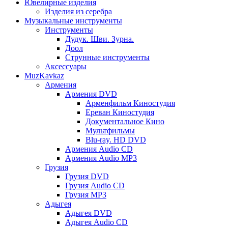
Ювелирные изделия
Изделия из серебра
Музыкальные инструменты
Инструменты
Дудук. Шви. Зурна.
Доол
Струнные инструменты
Аксессуары
MuzKavkaz
Армения
Армения DVD
Арменфильм Киностудия
Ереван Киностудия
Документальное Кино
Мультфильмы
Blu-ray. HD DVD
Армения Audio CD
Армения Audio MP3
Грузия
Грузия DVD
Грузия Audio CD
Грузия MP3
Адыгея
Адыгея DVD
Адыгея Audio CD