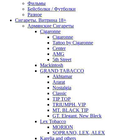
Фильмы
Бейсболки / Футболки
Разное
Сигареты. Витрина 18+
Армянские Сигареты
Cigaronne
Cigaronne
Tattoo by Cigaronne
Center
AMG
5th Street
Mackintosh
GRAND TABACCO
Akhtamar
Ararat
Nostalgia
Classic
TIP TOP
TRIUMPH. VIP
MT. BLACK TIP
GT. Elegant. New Bleck
Lex Tobacco
MORION
SOPRANO, LEX, ALEX
Karelia and others