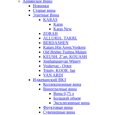
Армянское Вино
Новинки
Старые вина
Элитные Вина
KARAS
Karas
Karas New
ZORAH
ALLURIA. TAKRI.
BERDASHEN
Kataro.Hin Areni.Voskeni
Old Bridge.Tushpa.Malani
KEUSH. Z’art. KOUASH
Jraghatspanyan Winery
Voskevaz - Qotot
Trinity. KOOR. Jan
VAN ARDI
Иджеванский ВКЗ
Коллекционные вина
Виноградные вина
Вина 0,75 л
Большой объем
Эксклюзивные вина
Фруктовые вина
Cувенирные вина