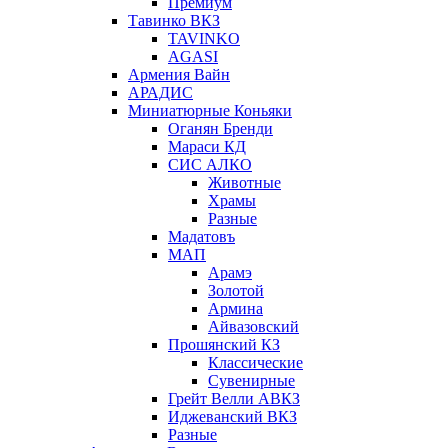
Премиум
Тавинко ВКЗ
TAVINKO
AGASI
Армения Вайн
АРАДИС
Миниатюрные Коньяки
Оганян Бренди
Мараси КД
СИС АЛКО
Животные
Храмы
Разные
Мадатовъ
МАП
Арамэ
Золотой
Армина
Айвазовский
Прошянский КЗ
Классические
Сувенирные
Грейт Велли АВКЗ
Иджеванский ВКЗ
Разные