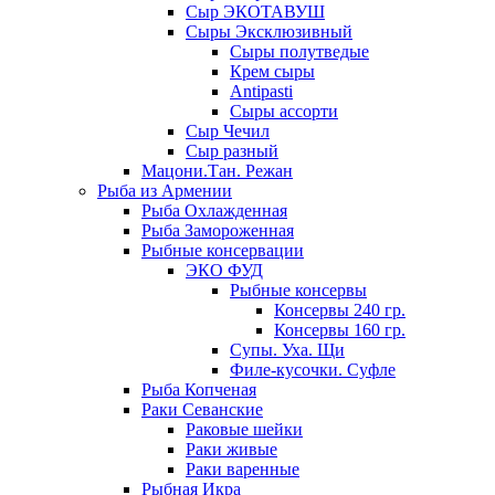
Сыр ЭКОТАВУШ
Сыры Эксклюзивный
Сыры полутведые
Крем сыры
Antipasti
Сыры ассорти
Сыр Чечил
Сыр разный
Мацони.Тан. Режан
Рыба из Армении
Рыба Охлажденная
Рыба Замороженная
Рыбные консервации
ЭКО ФУД
Рыбные консервы
Консервы 240 гр.
Консервы 160 гр.
Супы. Уха. Щи
Филе-кусочки. Суфле
Рыба Копченая
Раки Севанские
Раковые шейки
Раки живые
Раки варенные
Рыбная Икра