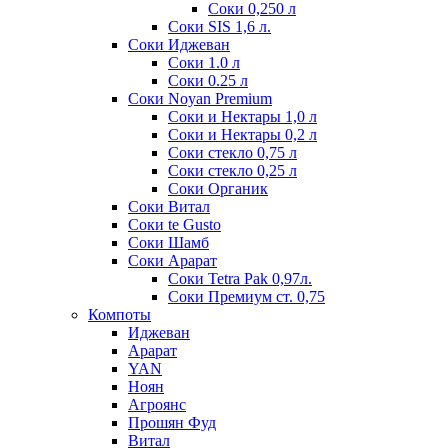
Соки 0,250 л
Соки SIS 1,6 л.
Соки Иджеван
Соки 1.0 л
Соки 0.25 л
Соки Noyan Premium
Соки и Нектары 1,0 л
Соки и Нектары 0,2 л
Соки стекло 0,75 л
Соки стекло 0,25 л
Соки Органик
Соки Витал
Соки te Gusto
Соки Шамб
Соки Арарат
Соки Tetra Pak 0,97л.
Соки Премиум ст. 0,75
Компоты
Иджеван
Арарат
YAN
Ноян
Агроянс
Прошян Фуд
Витал