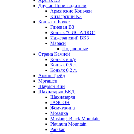
Арегак КЗ
Другие Производители
Армянские Коньяки
Кизлярский КЗ
Коньяк в Бочке
Гиневан ВЗ
Коньяк "СИС АЛКО"
Иджеванский ВКЗ
Мараси
Подарочные
Страна Камней
Коньяк в п/у
Коньяк 0,5 л.
Коньяк 0,2 л.
Аркон Трейд
Мргашен
Шаумян Вин
Шахназарян ВКД
Шахназарян
ГАЯСОН
Жемчужина
Мозаика
Mustang. Black Mountain
Platinum Mountain
Parakar