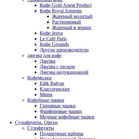
Кофе Gold Ararat Product
Кофе Royal Armenia
Жареный молотый
Растворимый
Жареный в зернах
Кофе Jezva
Le Café Paris
Кофе Grounds
Другие производители
джезва для кофе
Джезва
Джезва с песком
Джезва индукционной
Кофемолки
Edik Balyan
Классичиские
Мини
Кофейные чашки
Глиняные чашки
Фарфоровые чашки
Медные кофейные чашки
Сухофрукты. Орехи
Сухофрукты
Подарочные наборы