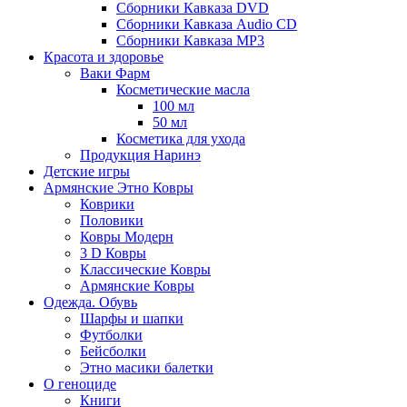
Сборники Кавказа DVD
Сборники Кавказа Audio CD
Сборники Кавказа MP3
Красота и здоровье
Ваки Фарм
Косметические масла
100 мл
50 мл
Косметика для ухода
Продукция Наринэ
Детские игры
Армянские Этно Ковры
Коврики
Половики
Ковры Модерн
3 D Ковры
Классические Ковры
Армянские Ковры
Одежда. Обувь
Шарфы и шапки
Футболки
Бейсболки
Этно масики балетки
О геноциде
Книги