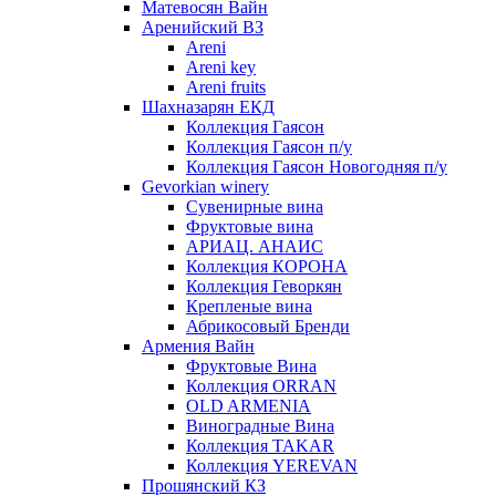
Матевосян Вайн
Аренийский ВЗ
Areni
Areni key
Areni fruits
Шахназарян ЕКД
Коллекция Гаясон
Коллекция Гаясон п/у
Коллекция Гаясон Новогодняя п/у
Gevorkian winery
Сувенирные вина
Фруктовые вина
АРИАЦ. АНАИС
Коллекция КОРОНА
Коллекция Геворкян
Крепленые вина
Абрикосовый Бренди
Армения Вайн
Фруктовые Вина
Коллекция ORRAN
OLD ARMENIA
Виноградные Вина
Коллекция TAKAR
Коллекция YEREVAN
Прошянский КЗ