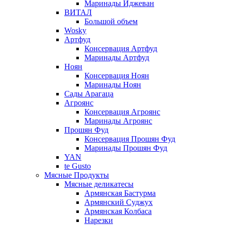
Маринады Иджеван
ВИТАЛ
Большой объем
Wosky
Артфуд
Консервация Артфуд
Маринады Артфуд
Ноян
Консервация Ноян
Маринады Ноян
Сады Арагаца
Агроянс
Консервация Агроянс
Маринады Агроянс
Прошян Фуд
Консервация Прошян Фуд
Маринады Прошян Фуд
YAN
te Gusto
Мясные Продукты
Мясные деликатесы
Армянская Бастурма
Армянский Суджух
Армянская Колбаса
Нарезки