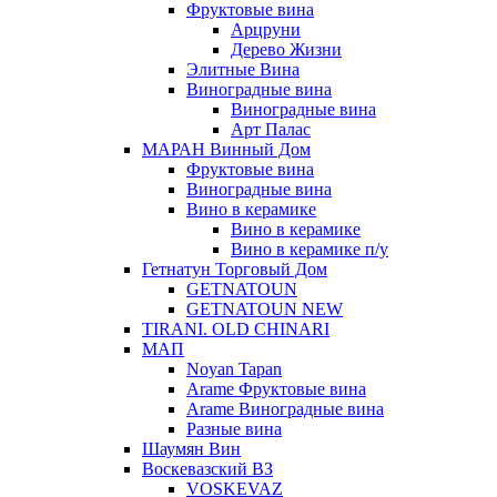
Фруктовые вина
Арцруни
Дерево Жизни
Элитные Вина
Виноградные вина
Виноградные вина
Арт Палас
МАРАН Винный Дом
Фруктовые вина
Виноградные вина
Вино в керамике
Вино в керамике
Вино в керамике п/у
Гетнатун Торговый Дом
GETNATOUN
GETNATOUN NEW
TIRANI. OLD CHINARI
МАП
Noyan Tapan
Arame Фруктовые вина
Arame Виноградные вина
Разные вина
Шаумян Вин
Воскевазский ВЗ
VOSKEVAZ