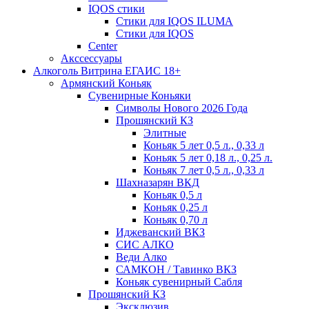
IQOS стики
Стики для IQOS ILUMA
Стики для IQOS
Сenter
Акссессуары
Алкоголь Витрина ЕГАИС 18+
Армянский Коньяк
Сувенирные Коньяки
Символы Нового 2026 Года
Прошянский КЗ
Элитные
Коньяк 5 лет 0,5 л., 0,33 л
Коньяк 5 лет 0,18 л., 0,25 л.
Коньяк 7 лет 0,5 л., 0,33 л
Шахназарян ВКД
Коньяк 0,5 л
Коньяк 0,25 л
Коньяк 0,70 л
Иджеванский ВКЗ
СИС АЛКО
Веди Алко
САМКОН / Тавинко ВКЗ
Коньяк сувенирный Сабля
Прошянский КЗ
Эксклюзив