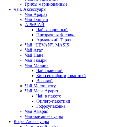
Грибы маринованные
Чай. Аксессуары
Чай Арарат
Чай Darman
АРМЧАЙ
Чай заварочный
Прозрачная фасовка
Армянский Тараз
Чай "IJEVAN". MASIS
Чай Агат
Чай Нане
Чай Гюмри
Чай Манана
Чай травяной
Био-сертифицированный
Весовой
Чай Meron berry
Чай Мега Арарат
Чай в пакете
Фильтр-пакетики
Гофроупаковка
Чай Амарас
Чайные аксессуары
Кофе. Аксессуары
Армянский кофе