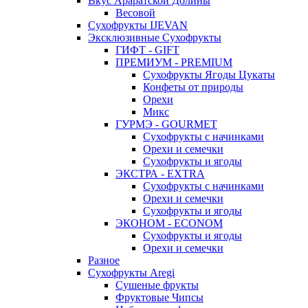
Вкус Араратской Долины
Весовой
Сухофрукты IJEVAN
Эксклюзивные Сухофрукты
ГИФТ - GIFT
ПРЕМИУМ - PREMIUM
Сухофрукты Ягоды Цукаты
Конфеты от природы
Орехи
Микс
ГУРМЭ - GOURMET
Сухофрукты с начинками
Орехи и семечки
Сухофрукты и ягоды
ЭКСТРА - EXTRA
Сухофрукты с начинками
Орехи и семечки
Сухофрукты и ягоды
ЭКОНОМ - ECONOM
Сухофрукты и ягоды
Орехи и семечки
Разное
Сухофрукты Aregi
Сушеные фрукты
Фруктовые Чипсы