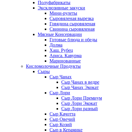
Полуфабрикаты
Эксклюзивные закуски
Мини-рулеты
Сыровяленая вырезка
Говядина сыровяленая
Свинина сыровяленая
Мясные Консервации
Готовые блюда и обеды
Долма
Хаш. Рубец
Ариса. Кавурма
Маринованные
Кисломолочные Продукты
Сыры
Сыр Чанах
Сыр Чанах в ведре
Сыр Чанах Экокат
Сыр Лори
Сыр Лори Премиум
Сыр Лори Экокат
Сыр Лори разный
Сыр Качотта
Сыр Овечий
Сыр Козий
Сыр в Керамике