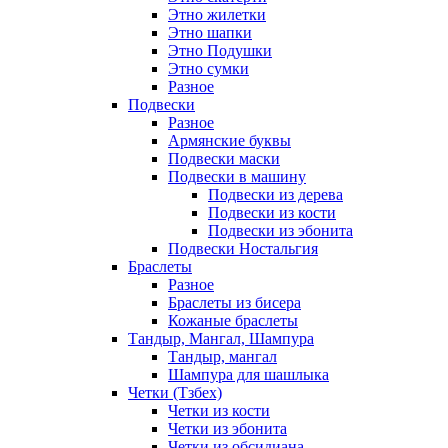
Этно жилетки
Этно шапки
Этно Подушки
Этно сумки
Разное
Подвески
Разное
Армянские буквы
Подвески маски
Подвески в машину
Подвески из дерева
Подвески из кости
Подвески из эбонита
Подвески Ностальгия
Браслеты
Разное
Браслеты из бисера
Кожаные браслеты
Тандыр, Мангал, Шампура
Тандыр, мангал
Шампура для шашлыка
Четки (Тзбех)
Четки из кости
Четки из эбонита
Четки из обсидиана