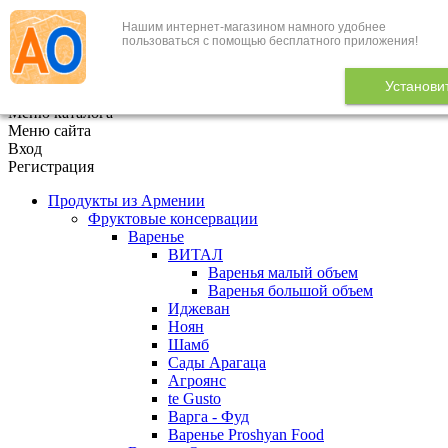
Нашим интернет-магазином намного удобнее
+7 (495) 646-888-1
пользоваться с помощью бесплатного приложения!
В корзине
0
товаров
Установи
x
Меню каталога
Меню сайта
Вход
Регистрация
Продукты из Армении
Фруктовые консервации
Варенье
ВИТАЛ
Варенья малый объем
Варенья большой объем
Иджеван
Ноян
Шамб
Сады Арагаца
Агроянс
te Gusto
Варга - Фуд
Варенье Proshyan Food