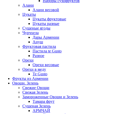
Наборы сухофруктов
Алани
Алани весовой
Цукаты
Цукаты фруктовые
Цукаты разные
Сушеные ягоды
Чурчхела
Дары Армении
Ануш
Фруктовая пастила
Пастила te Gusto
Разное
Орехи
Орехи весовые
Орехи в меду
Te Gusto
Фрукты из Армении
Овощи. Зелень
Свежие Овощи
Свежая Зелень
Замороженные Овощи и Зелень
Тамара фрут
Сушеная Зелень
АРМЧАЙ