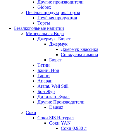
Другие производители
Globex
Печёная продукция. Торты
Печёная продукция
Торты
Безалкогольные напитки
Минеральная Вода
Джермук. Бюрег
Джермук
Джермук классика
Со вкусом лимона
Бюрег
Татни
Бжни. Ной
Гарни
Апаран
Ararat. Well Still
Бон Жур
Дилижан. Зулал
Другие Производители
Dausuz
Соки
Соки SIS Натурал
Соки YAN
Соки 0,930 л