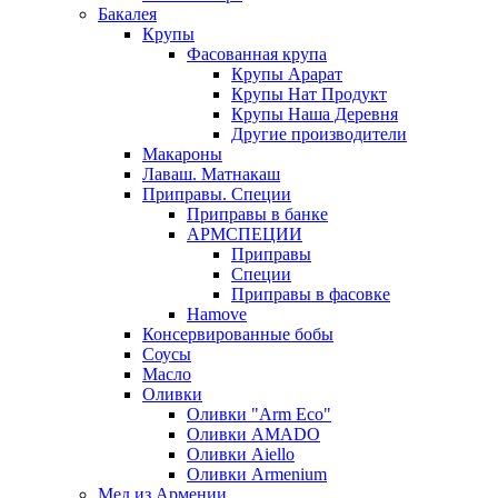
Бакалея
Крупы
Фасованная крупа
Крупы Арарат
Крупы Нат Продукт
Крупы Наша Деревня
Другие производители
Макароны
Лаваш. Матнакаш
Приправы. Специи
Приправы в банке
АРМСПЕЦИИ
Приправы
Специи
Приправы в фасовке
Hamove
Консервированные бобы
Соусы
Масло
Оливки
Оливки "Arm Eco"
Оливки AMADO
Оливки Aiello
Оливки Armenium
Мед из Армении