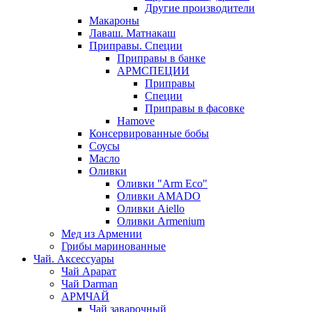
Другие производители
Макароны
Лаваш. Матнакаш
Приправы. Специи
Приправы в банке
АРМСПЕЦИИ
Приправы
Специи
Приправы в фасовке
Hamove
Консервированные бобы
Соусы
Масло
Оливки
Оливки "Arm Eco"
Оливки AMADO
Оливки Aiello
Оливки Armenium
Мед из Армении
Грибы маринованные
Чай. Аксессуары
Чай Арарат
Чай Darman
АРМЧАЙ
Чай заварочный