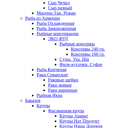
Сыр Чечил
Сыр разный
Мацони.Тан. Режан
Рыба из Армении
Рыба Охлажденная
Рыба Замороженная
Рыбные консервации
ЭКО ФУД
Рыбные консервы
Консервы 240 гр.
Консервы 160 гр.
Супы. Уха. Щи
Филе-кусочки. Суфле
Рыба Копченая
Раки Севанские
Раковые шейки
Раки живые
Раки варенные
Рыбная Икра
Бакалея
Крупы
Фасованная крупа
Крупы Арарат
Крупы Нат Продукт
Крупы Наша Деревня