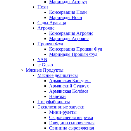
Маринады Артфуд
Ноян
Консервация Ноян
Маринады Ноян
Сады Арагаца
Агроянс
Консервация Агроянс
Маринады Агроянс
Прошян Фуд
Консервация Прошян Фуд
Маринады Прошян Фуд
YAN
te Gusto
Мясные Продукты
Мясные деликатесы
Армянская Бастурма
Армянский Суджух
Армянская Колбаса
Нарезки
Полуфабрикаты
Эксклюзивные закуски
Мини-рулеты
Сыровяленая вырезка
Говядина сыровяленая
Свинина сыровяленая