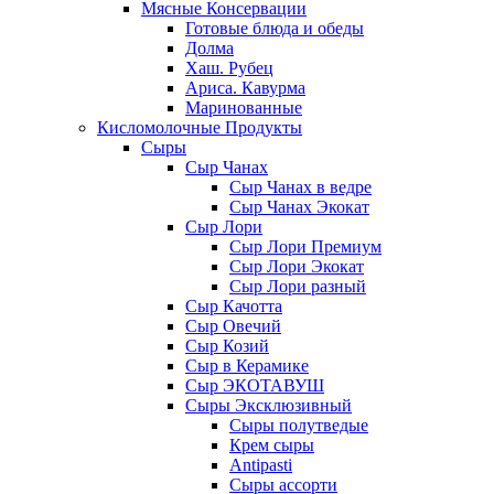
Мясные Консервации
Готовые блюда и обеды
Долма
Хаш. Рубец
Ариса. Кавурма
Маринованные
Кисломолочные Продукты
Сыры
Сыр Чанах
Сыр Чанах в ведре
Сыр Чанах Экокат
Сыр Лори
Сыр Лори Премиум
Сыр Лори Экокат
Сыр Лори разный
Сыр Качотта
Сыр Овечий
Сыр Козий
Сыр в Керамике
Сыр ЭКОТАВУШ
Сыры Эксклюзивный
Сыры полутведые
Крем сыры
Antipasti
Сыры ассорти