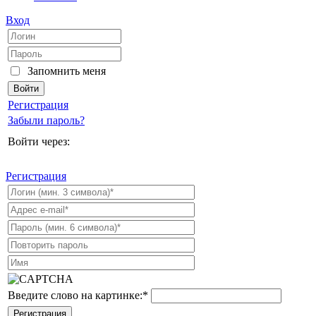
Вход
Запомнить меня
Регистрация
Забыли пароль?
Войти через:
Регистрация
Введите слово на картинке:
*