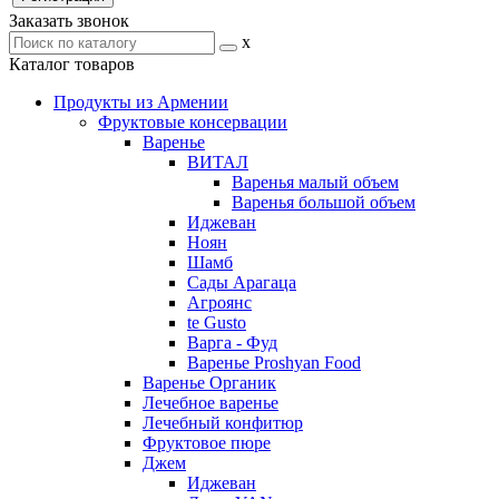
Заказать звонок
x
Каталог товаров
Продукты из Армении
Фруктовые консервации
Варенье
ВИТАЛ
Варенья малый объем
Варенья большой объем
Иджеван
Ноян
Шамб
Сады Арагаца
Агроянс
te Gusto
Варга - Фуд
Варенье Proshyan Food
Варенье Органик
Лечебное варенье
Лечебный конфитюр
Фруктовое пюре
Джем
Иджеван