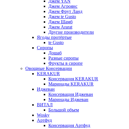
Джем YAN
Джем Агроянс
Джем Фрут Ланд
Джем te Gusto
Джем Шамб
Джем Ararat
Другие производители
Ягоды протёртые
te Gusto
Сиропы
Дошаб
Разные сиропы
Фрукты в сиропе
Овощные Консервации
KERAKUR
Консервация KERAKUR
Маринады KERAKUR
Иджеван
Консервация Иджеван
Маринады Иджеван
ВИТАЛ
Большой объем
Wosky
Артфуд
Консервация Артфуд