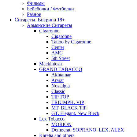
Фильмы
Бейсболки / Футболки
Разное
Сигареты. Витрина 18+
Армянские Сигареты
Cigaronne
Cigaronne
Tattoo by Cigaronne
Center
AMG
5th Street
Mackintosh
GRAND TABACCO
Akhtamar
Ararat
Nostalgia
Classic
TIP TOP
TRIUMPH. VIP
MT. BLACK TIP
GT. Elegant. New Bleck
Lex Tobacco
MORION
Democrat, SOPRANO, LEX, ALEX
Karelia and others