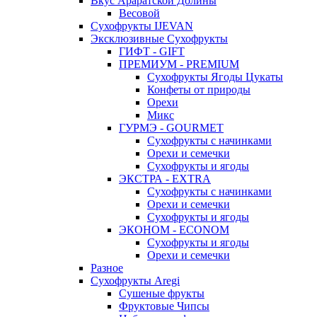
Вкус Араратской Долины
Весовой
Сухофрукты IJEVAN
Эксклюзивные Сухофрукты
ГИФТ - GIFT
ПРЕМИУМ - PREMIUM
Сухофрукты Ягоды Цукаты
Конфеты от природы
Орехи
Микс
ГУРМЭ - GOURMET
Сухофрукты с начинками
Орехи и семечки
Сухофрукты и ягоды
ЭКСТРА - EXTRA
Сухофрукты с начинками
Орехи и семечки
Сухофрукты и ягоды
ЭКОНОМ - ECONOM
Сухофрукты и ягоды
Орехи и семечки
Разное
Сухофрукты Aregi
Сушеные фрукты
Фруктовые Чипсы