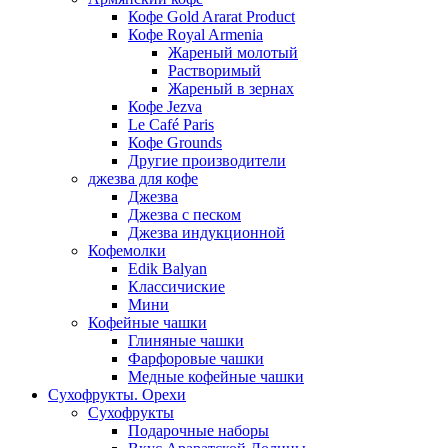
Кофе Gold Ararat Product
Кофе Royal Armenia
Жареный молотый
Растворимый
Жареный в зернах
Кофе Jezva
Le Café Paris
Кофе Grounds
Другие производители
джезва для кофе
Джезва
Джезва с песком
Джезва индукционной
Кофемолки
Edik Balyan
Классичиские
Мини
Кофейные чашки
Глиняные чашки
Фарфоровые чашки
Медные кофейные чашки
Сухофрукты. Орехи
Сухофрукты
Подарочные наборы