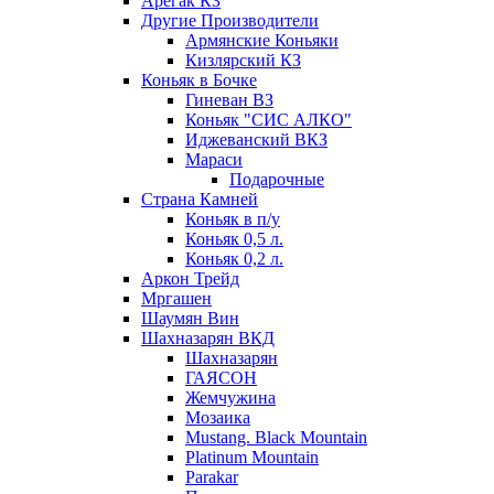
Арегак КЗ
Другие Производители
Армянские Коньяки
Кизлярский КЗ
Коньяк в Бочке
Гиневан ВЗ
Коньяк "СИС АЛКО"
Иджеванский ВКЗ
Мараси
Подарочные
Страна Камней
Коньяк в п/у
Коньяк 0,5 л.
Коньяк 0,2 л.
Аркон Трейд
Мргашен
Шаумян Вин
Шахназарян ВКД
Шахназарян
ГАЯСОН
Жемчужина
Мозаика
Mustang. Black Mountain
Platinum Mountain
Parakar