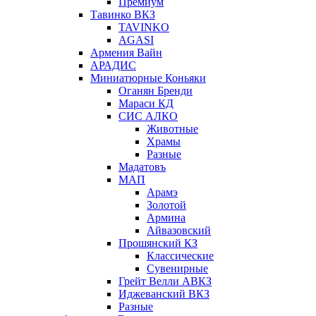
Премиум
Тавинко ВКЗ
TAVINKO
AGASI
Армения Вайн
АРАДИС
Миниатюрные Коньяки
Оганян Бренди
Мараси КД
СИС АЛКО
Животные
Храмы
Разные
Мадатовъ
МАП
Арамэ
Золотой
Армина
Айвазовский
Прошянский КЗ
Классические
Сувенирные
Грейт Велли АВКЗ
Иджеванский ВКЗ
Разные