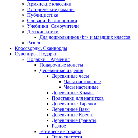
Армянские классики
Исторические романы
Публицистика
Словари. Разговорники
Учебники. Самоучители
Детские книги
Для дошкольников<br> и младших классов
Разное
Кроссворды. Сканворды
Сувениры. Подарки
Подарки – Армения
Подарочные монеты
Деревянные изделия
Деревянные часы
Часы настольные
Часы настенные
Деревянные Храмы
Подставки для напитков
Деревянные Тарелки
Деревянные Вазы
Деревянные Кресты
Деревянные Гранаты
Разное
Этнические товары
Этно скатерти