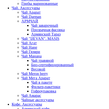
Грибы маринованные
Чай. Аксессуары
Чай Арарат
Чай Darman
АРМЧАЙ
Чай заварочный
Прозрачная фасовка
Армянский Тараз
Чай "IJEVAN". MASIS
Чай Агат
Чай Нане
Чай Гюмри
Чай Манана
Чай травяной
Био-сертифицированный
Весовой
Чай Meron berry
Чай Мега Арарат
Чай в пакете
Фильтр-пакетики
Гофроупаковка
Чай Амарас
Чайные аксессуары
Кофе. Аксессуары
Армянский кофе