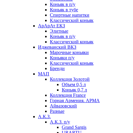
Коньяк в п/у
Коньяк в тубе
Спиртные напитки
Классический коньяк
АрАрАт ЕКЗ
Элитные
Коньяк в п/у
Классический коньяк
Иджеванский ВКЗ
Марочные коньяки
Коньяки п/у
Классический коньяк
Бренди
МАП
Коллекция Золотой
Объем 0,5 л
Коньяк 0,7 л
Коллекция France
Горная Армения. АРМА
Айвазовский
Разные
А.К.З.
А.К.З. п/у
Grand Sargis
URARTU