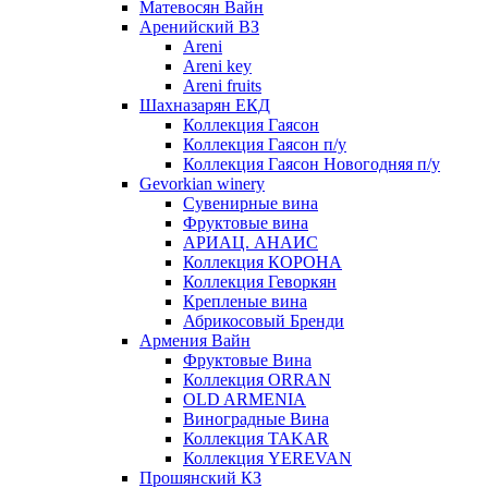
Матевосян Вайн
Аренийский ВЗ
Areni
Areni key
Areni fruits
Шахназарян ЕКД
Коллекция Гаясон
Коллекция Гаясон п/у
Коллекция Гаясон Новогодняя п/у
Gevorkian winery
Сувенирные вина
Фруктовые вина
АРИАЦ. АНАИС
Коллекция КОРОНА
Коллекция Геворкян
Крепленые вина
Абрикосовый Бренди
Армения Вайн
Фруктовые Вина
Коллекция ORRAN
OLD ARMENIA
Виноградные Вина
Коллекция TAKAR
Коллекция YEREVAN
Прошянский КЗ