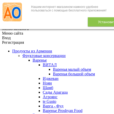
Нашим интернет-магазином намного удобнее
+7 (495) 646-888-1
пользоваться с помощью бесплатного приложения!
В корзине
0
товаров
Установи
x
Меню каталога
Меню сайта
Вход
Регистрация
Продукты из Армении
Фруктовые консервации
Варенье
ВИТАЛ
Варенья малый объем
Варенья большой объем
Иджеван
Ноян
Шамб
Сады Арагаца
Агроянс
te Gusto
Варга - Фуд
Варенье Proshyan Food