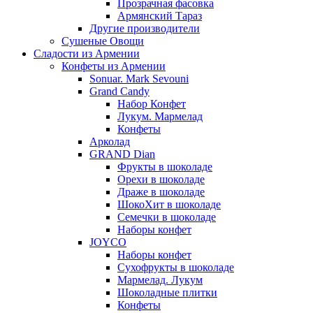
Прозрачная фасовка
Армянский Тараз
Другие производители
Сушеные Овощи
Сладости из Армении
Конфеты из Армении
Sonuar. Mark Sevouni
Grand Candy
Набор Конфет
Лукум. Мармелад
Конфеты
Арколад
GRAND Dian
Фрукты в шоколаде
Орехи в шоколаде
Драже в шоколаде
ШокоХит в шоколаде
Семечки в шоколаде
Наборы конфет
JOYCO
Наборы конфет
Сухофрукты в шоколаде
Мармелад. Лукум
Шоколадные плитки
Конфеты