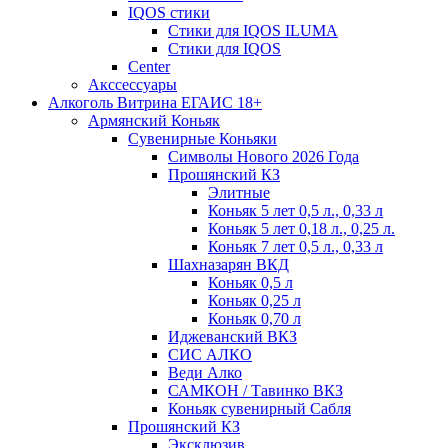
IQOS стики
Стики для IQOS ILUMA
Стики для IQOS
Сenter
Акссессуары
Алкоголь Витрина ЕГАИС 18+
Армянский Коньяк
Сувенирные Коньяки
Символы Нового 2026 Года
Прошянский КЗ
Элитные
Коньяк 5 лет 0,5 л., 0,33 л
Коньяк 5 лет 0,18 л., 0,25 л.
Коньяк 7 лет 0,5 л., 0,33 л
Шахназарян ВКД
Коньяк 0,5 л
Коньяк 0,25 л
Коньяк 0,70 л
Иджеванский ВКЗ
СИС АЛКО
Веди Алко
САМКОН / Тавинко ВКЗ
Коньяк сувенирный Сабля
Прошянский КЗ
Эксклюзив