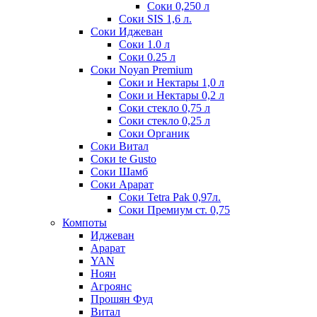
Соки 0,250 л
Соки SIS 1,6 л.
Соки Иджеван
Соки 1.0 л
Соки 0.25 л
Соки Noyan Premium
Соки и Нектары 1,0 л
Соки и Нектары 0,2 л
Соки стекло 0,75 л
Соки стекло 0,25 л
Соки Органик
Соки Витал
Соки te Gusto
Соки Шамб
Соки Арарат
Соки Tetra Pak 0,97л.
Соки Премиум ст. 0,75
Компоты
Иджеван
Арарат
YAN
Ноян
Агроянс
Прошян Фуд
Витал