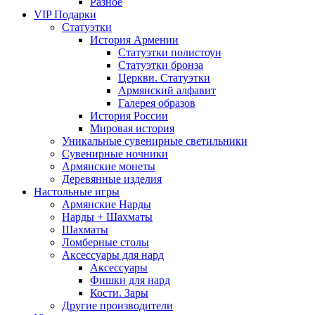
Разное
VIP Подарки
Статуэтки
История Армении
Статуэтки полистоун
Статуэтки бронза
Церкви. Статуэтки
Армянский алфавит
Галерея образов
История России
Мировая история
Уникальные сувенирные светильники
Сувенирные ночники
Армянские монеты
Деревянные изделия
Настольные игры
Армянские Нарды
Нарды + Шахматы
Шахматы
Ломберные столы
Аксессуары для нард
Аксессуары
Фишки для нард
Кости. Зары
Другие производители