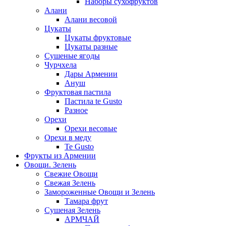
Наборы сухофруктов
Алани
Алани весовой
Цукаты
Цукаты фруктовые
Цукаты разные
Сушеные ягоды
Чурчхела
Дары Армении
Ануш
Фруктовая пастила
Пастила te Gusto
Разное
Орехи
Орехи весовые
Орехи в меду
Te Gusto
Фрукты из Армении
Овощи. Зелень
Свежие Овощи
Свежая Зелень
Замороженные Овощи и Зелень
Тамара фрут
Сушеная Зелень
АРМЧАЙ