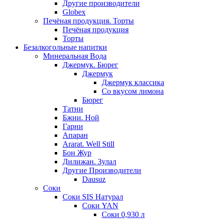
Другие производители
Globex
Печёная продукция. Торты
Печёная продукция
Торты
Безалкогольные напитки
Минеральная Вода
Джермук. Бюрег
Джермук
Джермук классика
Со вкусом лимона
Бюрег
Татни
Бжни. Ной
Гарни
Апаран
Ararat. Well Still
Бон Жур
Дилижан. Зулал
Другие Производители
Dausuz
Соки
Соки SIS Натурал
Соки YAN
Соки 0,930 л