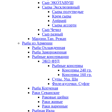
Сыр ЭКОТАВУШ
Сыры Эксклюзивный
Сыры полутведые
Крем сыры
Antipasti
Сыры ассорти
Сыр Чечил
Сыр разный
Мацони.Тан. Режан
Рыба из Армении
Рыба Охлажденная
Рыба Замороженная
Рыбные консервации
ЭКО ФУД
Рыбные консервы
Консервы 240 гр.
Консервы 160 гр.
Супы. Уха. Щи
Филе-кусочки. Суфле
Рыба Копченая
Раки Севанские
Раковые шейки
Раки живые
Раки варенные
Рыбная Икра