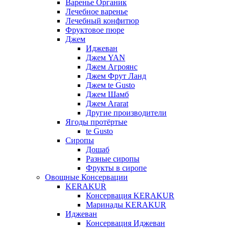
Варенье Органик
Лечебное варенье
Лечебный конфитюр
Фруктовое пюре
Джем
Иджеван
Джем YAN
Джем Агроянс
Джем Фрут Ланд
Джем te Gusto
Джем Шамб
Джем Ararat
Другие производители
Ягоды протёртые
te Gusto
Сиропы
Дошаб
Разные сиропы
Фрукты в сиропе
Овощные Консервации
KERAKUR
Консервация KERAKUR
Маринады KERAKUR
Иджеван
Консервация Иджеван