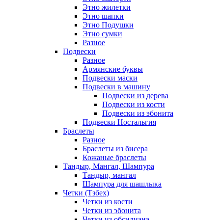
Этно жилетки
Этно шапки
Этно Подушки
Этно сумки
Разное
Подвески
Разное
Армянские буквы
Подвески маски
Подвески в машину
Подвески из дерева
Подвески из кости
Подвески из эбонита
Подвески Ностальгия
Браслеты
Разное
Браслеты из бисера
Кожаные браслеты
Тандыр, Мангал, Шампура
Тандыр, мангал
Шампура для шашлыка
Четки (Тзбех)
Четки из кости
Четки из эбонита
Четки из обсидиана