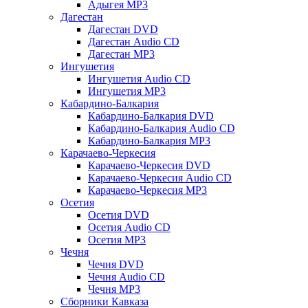
Адыгея MP3
Дагестан
Дагестан DVD
Дагестан Audio CD
Дагестан MP3
Ингушетия
Ингушетия Audio CD
Ингушетия MP3
Кабардино-Балкария
Кабардино-Балкария DVD
Кабардино-Балкария Audio CD
Кабардино-Балкария MP3
Карачаево-Черкесия
Карачаево-Черкесия DVD
Карачаево-Черкесия Audio CD
Карачаево-Черкесия MP3
Осетия
Осетия DVD
Осетия Audio CD
Осетия MP3
Чечня
Чечня DVD
Чечня Audio CD
Чечня MP3
Сборники Кавказа