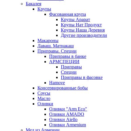
Бакалея
Крупы
Фасованная крупа
Крупы Арарат
Крупы Нат Продукт
Крупы Наша Деревня
Другие производители
Макароны
Лаваш. Матнакаш
Приправы. Специи
Приправы в банке
АРМСПЕЦИИ
Приправы
Специи
Приправы в фасовке
Hamove
Консервированные бобы
Соусы
Масло
Оливки
Оливки "Arm Eco"
Оливки AMADO
Оливки Aiello
Оливки Armenium
Мед из Армении