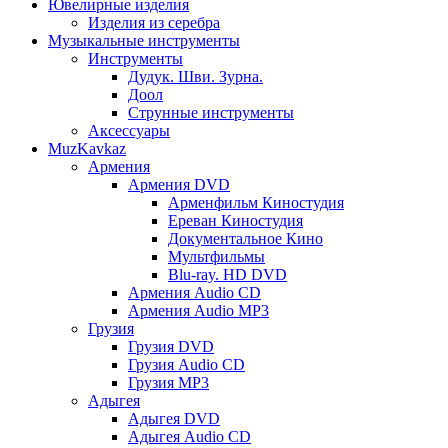
Ювелирные изделия
Изделия из серебра
Музыкальные инструменты
Инструменты
Дудук. Шви. Зурна.
Доол
Струнные инструменты
Аксессуары
MuzKavkaz
Армения
Армения DVD
Арменфильм Киностудия
Ереван Киностудия
Документальное Кино
Мультфильмы
Blu-ray. HD DVD
Армения Audio CD
Армения Audio MP3
Грузия
Грузия DVD
Грузия Audio CD
Грузия MP3
Адыгея
Адыгея DVD
Адыгея Audio CD