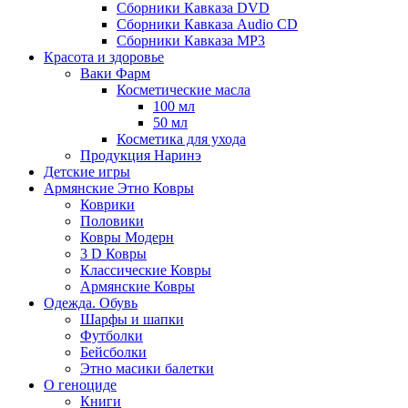
Сборники Кавказа DVD
Сборники Кавказа Audio CD
Сборники Кавказа MP3
Красота и здоровье
Ваки Фарм
Косметические масла
100 мл
50 мл
Косметика для ухода
Продукция Наринэ
Детские игры
Армянские Этно Ковры
Коврики
Половики
Ковры Модерн
3 D Ковры
Классические Ковры
Армянские Ковры
Одежда. Обувь
Шарфы и шапки
Футболки
Бейсболки
Этно масики балетки
О геноциде
Книги