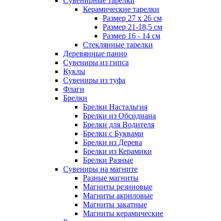
Сувенирные тарелки
Керамические тарелки
Размер 27 х 26 см
Размер 21-18,5 см
Размер 16 - 14 см
Стеклянные тарелки
Деревянные панно
Сувениры из гипса
Куклы
Сувениры из туфа
Флаги
Брелки
Брелки Настальгия
Брелки из Обсидиана
Брелки для Водителя
Брелки с Буквами
Брелки из Дерева
Брелки из Керамики
Брелки Разные
Сувениры на магните
Разные магниты
Магниты резиновые
Магниты акриловые
Магниты закатные
Магниты керамические