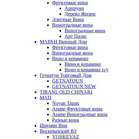
Фруктовые вина
Арцруни
Дерево Жизни
Элитные Вина
Виноградные вина
Виноградные вина
Арт Палас
МАРАН Винный Дом
Фруктовые вина
Виноградные вина
Вино в керамике
Вино в керамике
Вино в керамике п/у
Гетнатун Торговый Дом
GETNATOUN
GETNATOUN NEW
TIRANI. OLD CHINARI
МАП
Noyan Tapan
Arame Фруктовые вина
Arame Виноградные вина
Разные вина
Шаумян Вин
Воскевазский ВЗ
VOSKEVAZ