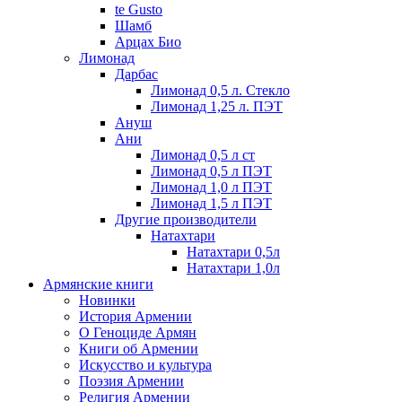
te Gusto
Шамб
Арцах Био
Лимонад
Дарбас
Лимонад 0,5 л. Стекло
Лимонад 1,25 л. ПЭТ
Ануш
Ани
Лимонад 0,5 л ст
Лимонад 0,5 л ПЭТ
Лимонад 1,0 л ПЭТ
Лимонад 1,5 л ПЭТ
Другие производители
Натахтари
Натахтари 0,5л
Натахтари 1,0л
Армянские книги
Новинки
История Армении
О Геноциде Армян
Книги об Армении
Иcкусство и культура
Поэзия Армении
Религия Армении