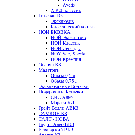
Avetis
А.К.З. классик
Гиневан ВЗ
Эксклюзив
Классический коньяк
НОЙ ЕКВВКА
НОЙ Эксклюзив
НОЙ Классик
НОЙ Легенды
NOY Very Speсial
НОЙ Кремлин
Оганян КЗ
Мадатовъ
Объем 0,5 л
Объем 0,75 л
Эксклюзивные Коньяки
Подарочные Коньяки
СИС Алко
Мараси КД
Грейт Велли АВКЗ
САМКОН КЗ
САЯТ - НОВА
Веди - Алко ВКЗ
Егвардский ВКЗ