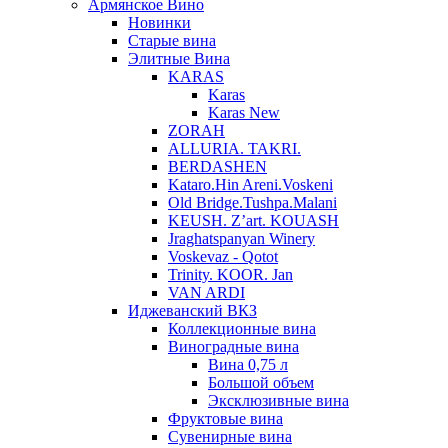
Армянское Вино
Новинки
Старые вина
Элитные Вина
KARAS
Karas
Karas New
ZORAH
ALLURIA. TAKRI.
BERDASHEN
Kataro.Hin Areni.Voskeni
Old Bridge.Tushpa.Malani
KEUSH. Z’art. KOUASH
Jraghatspanyan Winery
Voskevaz - Qotot
Trinity. KOOR. Jan
VAN ARDI
Иджеванский ВКЗ
Коллекционные вина
Виноградные вина
Вина 0,75 л
Большой объем
Эксклюзивные вина
Фруктовые вина
Cувенирные вина