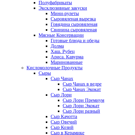
Полуфабрикаты
Эксклюзивные закуски
Мини-рулеты
Сыровяленая вырезка
Говядина сыровяленая
Свинина сыровяленая
Мясные Консервации
Готовые блюда и обеды
Долма
Хаш. Рубец
Ариса. Кавурма
Маринованные
Кисломолочные Продукты
Сыры
Сыр Чанах
Сыр Чанах в ведре
Сыр Чанах Экокат
Сыр Лори
Сыр Лори Премиум
Сыр Лори Экокат
Сыр Лори разный
Сыр Качотта
Сыр Овечий
Сыр Козий
Сыр в Керамике