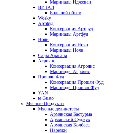
Маринады Иджеван
ВИТАЛ
Большой объем
Wosky
Артфуд
Консервация Артфуд
Маринады Артфуд
Ноян
Консервация Ноян
Маринады Ноян
Сады Арагаца
Агроянс
Консервация Агроянс
Маринады Агроянс
Прошян Фуд
Консервация Прошян Фуд
Маринады Прошян Фуд
YAN
te Gusto
Мясные Продукты
Мясные деликатесы
Армянская Бастурма
Армянский Суджух
Армянская Колбаса
Нарезки