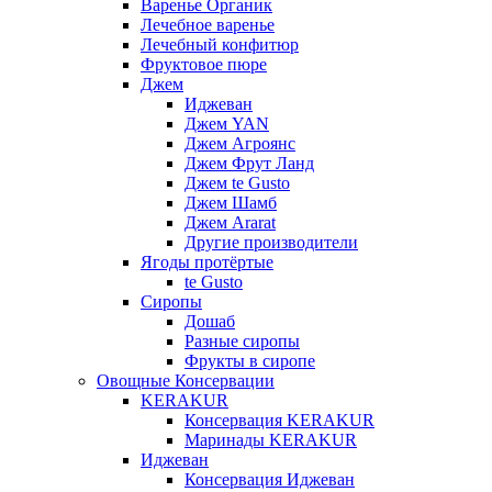
Варенье Органик
Лечебное варенье
Лечебный конфитюр
Фруктовое пюре
Джем
Иджеван
Джем YAN
Джем Агроянс
Джем Фрут Ланд
Джем te Gusto
Джем Шамб
Джем Ararat
Другие производители
Ягоды протёртые
te Gusto
Сиропы
Дошаб
Разные сиропы
Фрукты в сиропе
Овощные Консервации
KERAKUR
Консервация KERAKUR
Маринады KERAKUR
Иджеван
Консервация Иджеван