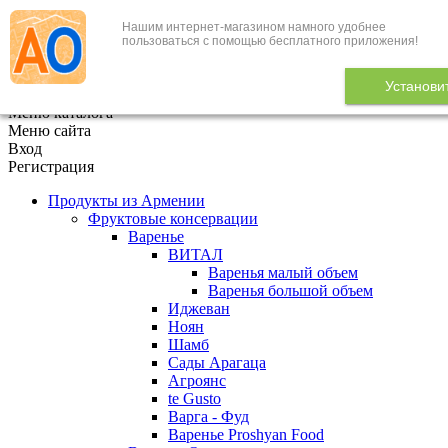
Нашим интернет-магазином намного удобнее
+7 (495) 646-888-1
пользоваться с помощью бесплатного приложения!
В корзине
0
товаров
Установи
x
Меню каталога
Меню сайта
Вход
Регистрация
Продукты из Армении
Фруктовые консервации
Варенье
ВИТАЛ
Варенья малый объем
Варенья большой объем
Иджеван
Ноян
Шамб
Сады Арагаца
Агроянс
te Gusto
Варга - Фуд
Варенье Proshyan Food