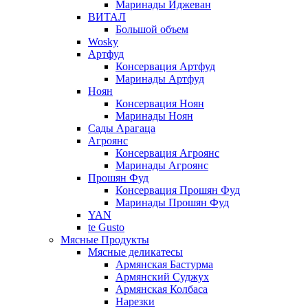
Маринады Иджеван
ВИТАЛ
Большой объем
Wosky
Артфуд
Консервация Артфуд
Маринады Артфуд
Ноян
Консервация Ноян
Маринады Ноян
Сады Арагаца
Агроянс
Консервация Агроянс
Маринады Агроянс
Прошян Фуд
Консервация Прошян Фуд
Маринады Прошян Фуд
YAN
te Gusto
Мясные Продукты
Мясные деликатесы
Армянская Бастурма
Армянский Суджух
Армянская Колбаса
Нарезки