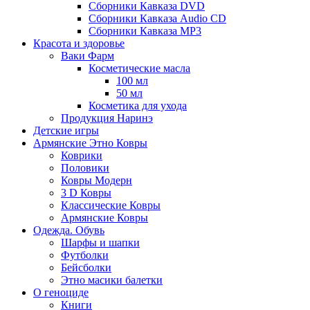
Сборники Кавказа DVD
Сборники Кавказа Audio CD
Сборники Кавказа MP3
Красота и здоровье
Ваки Фарм
Косметические масла
100 мл
50 мл
Косметика для ухода
Продукция Наринэ
Детские игры
Армянские Этно Ковры
Коврики
Половики
Ковры Модерн
3 D Ковры
Классические Ковры
Армянские Ковры
Одежда. Обувь
Шарфы и шапки
Футболки
Бейсболки
Этно масики балетки
О геноциде
Книги