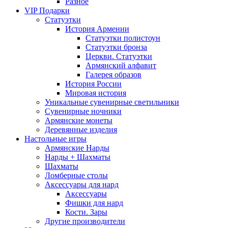
Разное
VIP Подарки
Статуэтки
История Армении
Статуэтки полистоун
Статуэтки бронза
Церкви. Статуэтки
Армянский алфавит
Галерея образов
История России
Мировая история
Уникальные сувенирные светильники
Сувенирные ночники
Армянские монеты
Деревянные изделия
Настольные игры
Армянские Нарды
Нарды + Шахматы
Шахматы
Ломберные столы
Аксессуары для нард
Аксессуары
Фишки для нард
Кости. Зары
Другие производители