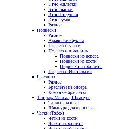
Этно жилетки
Этно шапки
Этно Подушки
Этно сумки
Разное
Подвески
Разное
Армянские буквы
Подвески маски
Подвески в машину
Подвески из дерева
Подвески из кости
Подвески из эбонита
Подвески Ностальгия
Браслеты
Разное
Браслеты из бисера
Кожаные браслеты
Тандыр, Мангал, Шампура
Тандыр, мангал
Шампура для шашлыка
Четки (Тзбех)
Четки из кости
Четки из эбонита
Четки из обсидиана