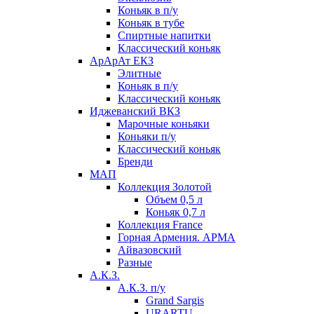
Коньяк в п/у
Коньяк в тубе
Спиртные напитки
Классический коньяк
АрАрАт ЕКЗ
Элитные
Коньяк в п/у
Классический коньяк
Иджеванский ВКЗ
Марочные коньяки
Коньяки п/у
Классический коньяк
Бренди
МАП
Коллекция Золотой
Объем 0,5 л
Коньяк 0,7 л
Коллекция France
Горная Армения. АРМА
Айвазовский
Разные
А.К.З.
А.К.З. п/у
Grand Sargis
URARTU