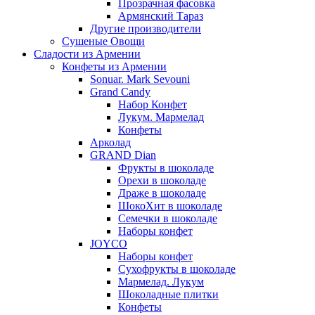
Прозрачная фасовка
Армянский Тараз
Другие производители
Сушеные Овощи
Сладости из Армении
Конфеты из Армении
Sonuar. Mark Sevouni
Grand Candy
Набор Конфет
Лукум. Мармелад
Конфеты
Арколад
GRAND Dian
Фрукты в шоколаде
Орехи в шоколаде
Драже в шоколаде
ШокоХит в шоколаде
Семечки в шоколаде
Наборы конфет
JOYCO
Наборы конфет
Сухофрукты в шоколаде
Мармелад. Лукум
Шоколадные плитки
Конфеты