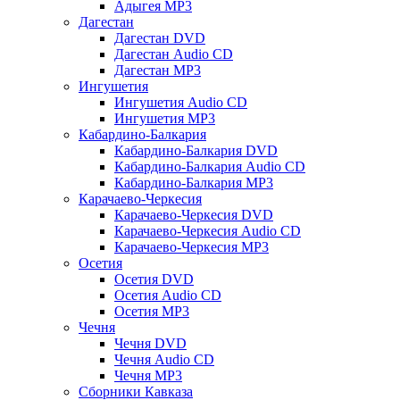
Адыгея MP3
Дагестан
Дагестан DVD
Дагестан Audio CD
Дагестан MP3
Ингушетия
Ингушетия Audio CD
Ингушетия MP3
Кабардино-Балкария
Кабардино-Балкария DVD
Кабардино-Балкария Audio CD
Кабардино-Балкария MP3
Карачаево-Черкесия
Карачаево-Черкесия DVD
Карачаево-Черкесия Audio CD
Карачаево-Черкесия MP3
Осетия
Осетия DVD
Осетия Audio CD
Осетия MP3
Чечня
Чечня DVD
Чечня Audio CD
Чечня MP3
Сборники Кавказа