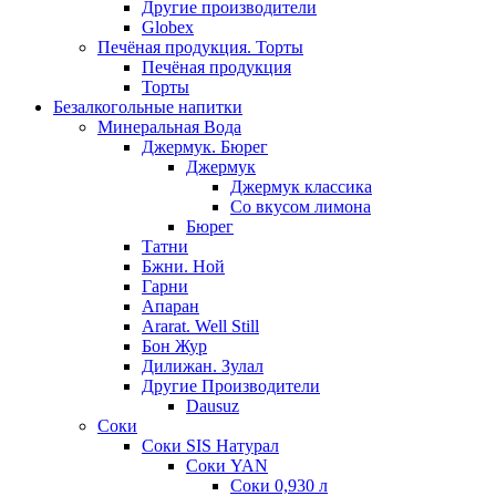
Другие производители
Globex
Печёная продукция. Торты
Печёная продукция
Торты
Безалкогольные напитки
Минеральная Вода
Джермук. Бюрег
Джермук
Джермук классика
Со вкусом лимона
Бюрег
Татни
Бжни. Ной
Гарни
Апаран
Ararat. Well Still
Бон Жур
Дилижан. Зулал
Другие Производители
Dausuz
Соки
Соки SIS Натурал
Соки YAN
Соки 0,930 л