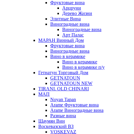
Фруктовые вина
Арцруни
Дерево Жизни
Элитные Вина
Виноградные вина
Виноградные вина
Арт Палас
МАРАН Винный Дом
Фруктовые вина
Виноградные вина
Вино в керамике
Вино в керамике
Вино в керамике п/у
Гетнатун Торговый Дом
GETNATOUN
GETNATOUN NEW
TIRANI. OLD CHINARI
МАП
Noyan Tapan
Arame Фруктовые вина
Arame Виноградные вина
Разные вина
Шаумян Вин
Воскевазский ВЗ
VOSKEVAZ