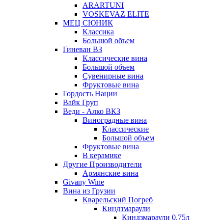
ARARTUNI
VOSKEVAZ ELITE
МЕЦ СЮНИК
Классика
Большой объем
Гиневан ВЗ
Классические вина
Большой объем
Сувенирные вина
Фруктовые вина
Гордость Нации
Вайк Груп
Веди - Алко ВКЗ
Виноградные вина
Классические
Большой объем
Фруктовые вина
В керамике
Другие Производители
Армянские вина
Givany Wine
Вина из Грузии
Кварельский Погреб
Киндзмараули
Киндзмараули 0,75л