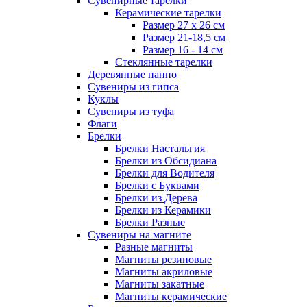
Сувенирные тарелки
Керамические тарелки
Размер 27 х 26 см
Размер 21-18,5 см
Размер 16 - 14 см
Стеклянные тарелки
Деревянные панно
Сувениры из гипса
Куклы
Сувениры из туфа
Флаги
Брелки
Брелки Настальгия
Брелки из Обсидиана
Брелки для Водителя
Брелки с Буквами
Брелки из Дерева
Брелки из Керамики
Брелки Разные
Сувениры на магните
Разные магниты
Магниты резиновые
Магниты акриловые
Магниты закатные
Магниты керамические