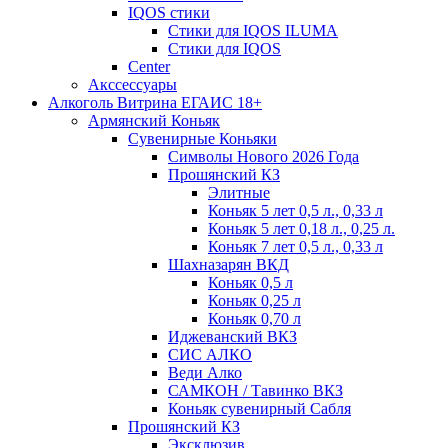
IQOS стики
Стики для IQOS ILUMA
Стики для IQOS
Сenter
Акссессуары
Алкоголь Витрина ЕГАИС 18+
Армянский Коньяк
Сувенирные Коньяки
Символы Нового 2026 Года
Прошянский КЗ
Элитные
Коньяк 5 лет 0,5 л., 0,33 л
Коньяк 5 лет 0,18 л., 0,25 л.
Коньяк 7 лет 0,5 л., 0,33 л
Шахназарян ВКД
Коньяк 0,5 л
Коньяк 0,25 л
Коньяк 0,70 л
Иджеванский ВКЗ
СИС АЛКО
Веди Алко
САМКОН / Тавинко ВКЗ
Коньяк сувенирный Сабля
Прошянский КЗ
Эксклюзив