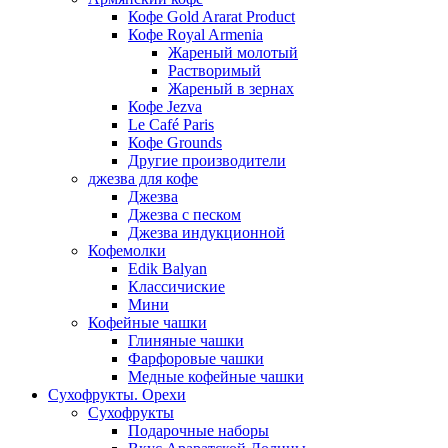
Кофе Gold Ararat Product
Кофе Royal Armenia
Жареный молотый
Растворимый
Жареный в зернах
Кофе Jezva
Le Café Paris
Кофе Grounds
Другие производители
джезва для кофе
Джезва
Джезва с песком
Джезва индукционной
Кофемолки
Edik Balyan
Классичиские
Мини
Кофейные чашки
Глиняные чашки
Фарфоровые чашки
Медные кофейные чашки
Сухофрукты. Орехи
Сухофрукты
Подарочные наборы