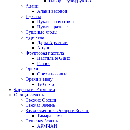
Наборы сухофруктов
Алани
Алани весовой
Цукаты
Цукаты фруктовые
Цукаты разные
Сушеные ягоды
Чурчхела
Дары Армении
Ануш
Фруктовая пастила
Пастила te Gusto
Разное
Орехи
Орехи весовые
Орехи в меду
Te Gusto
Фрукты из Армении
Овощи. Зелень
Свежие Овощи
Свежая Зелень
Замороженные Овощи и Зелень
Тамара фрут
Сушеная Зелень
АРМЧАЙ