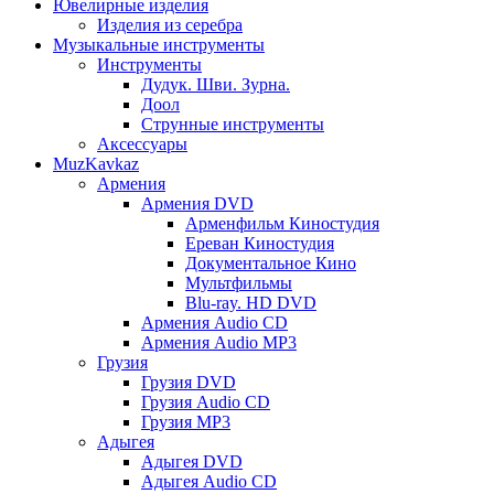
Ювелирные изделия
Изделия из серебра
Музыкальные инструменты
Инструменты
Дудук. Шви. Зурна.
Доол
Струнные инструменты
Аксессуары
MuzKavkaz
Армения
Армения DVD
Арменфильм Киностудия
Ереван Киностудия
Документальное Кино
Мультфильмы
Blu-ray. HD DVD
Армения Audio CD
Армения Audio MP3
Грузия
Грузия DVD
Грузия Audio CD
Грузия MP3
Адыгея
Адыгея DVD
Адыгея Audio CD