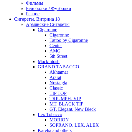
Фильмы
Бейсболки / Футболки
Разное
Сигареты. Витрина 18+
Армянские Сигареты
Cigaronne
Cigaronne
Tattoo by Cigaronne
Center
AMG
5th Street
Mackintosh
GRAND TABACCO
Akhtamar
Ararat
Nostalgia
Classic
TIP TOP
TRIUMPH. VIP
MT. BLACK TIP
GT. Elegant. New Bleck
Lex Tobacco
MORION
SOPRANO, LEX, ALEX
Karelia and others