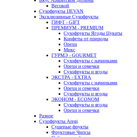
Вкус Араратской Долины
Весовой
Сухофрукты IJEVAN
Эксклюзивные Сухофрукты
ГИФТ - GIFT
ПРЕМИУМ - PREMIUM
Сухофрукты Ягоды Цукаты
Конфеты от природы
Орехи
Микс
ГУРМЭ - GOURMET
Сухофрукты с начинками
Орехи и семечки
Сухофрукты и ягоды
ЭКСТРА - EXTRA
Сухофрукты с начинками
Орехи и семечки
Сухофрукты и ягоды
ЭКОНОМ - ECONOM
Сухофрукты и ягоды
Орехи и семечки
Разное
Сухофрукты Aregi
Сушеные фрукты
Фруктовые Чипсы