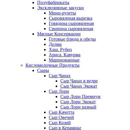
Полуфабрикаты
Эксклюзивные закуски
Мини-рулеты
Сыровяленая вырезка
Говядина сыровяленая
Свинина сыровяленая
Мясные Консервации
Готовые блюда и обеды
Долма
Хаш. Рубец
Ариса. Кавурма
Маринованные
Кисломолочные Продукты
Сыры
Сыр Чанах
Сыр Чанах в ведре
Сыр Чанах Экокат
Сыр Лори
Сыр Лори Премиум
Сыр Лори Экокат
Сыр Лори разный
Сыр Качотта
Сыр Овечий
Сыр Козий
Сыр в Керамике