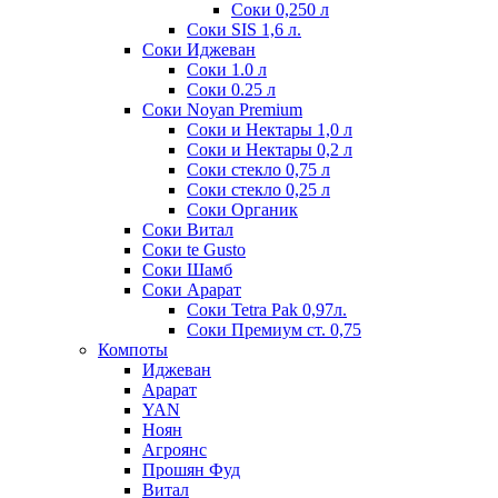
Соки 0,250 л
Соки SIS 1,6 л.
Соки Иджеван
Соки 1.0 л
Соки 0.25 л
Соки Noyan Premium
Соки и Нектары 1,0 л
Соки и Нектары 0,2 л
Соки стекло 0,75 л
Соки стекло 0,25 л
Соки Органик
Соки Витал
Соки te Gusto
Соки Шамб
Соки Арарат
Соки Tetra Pak 0,97л.
Соки Премиум ст. 0,75
Компоты
Иджеван
Арарат
YAN
Ноян
Агроянс
Прошян Фуд
Витал