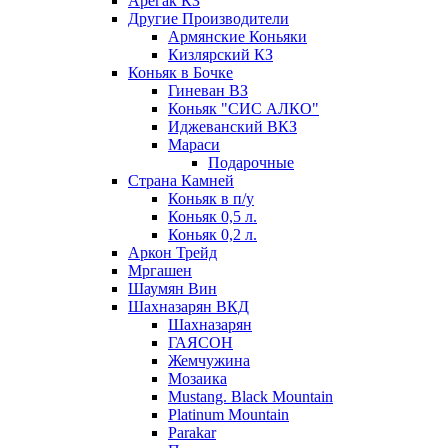
Арегак КЗ
Другие Производители
Армянские Коньяки
Кизлярский КЗ
Коньяк в Бочке
Гиневан ВЗ
Коньяк "СИС АЛКО"
Иджеванский ВКЗ
Мараси
Подарочные
Страна Камней
Коньяк в п/у
Коньяк 0,5 л.
Коньяк 0,2 л.
Аркон Трейд
Мргашен
Шаумян Вин
Шахназарян ВКД
Шахназарян
ГАЯСОН
Жемчужина
Мозаика
Mustang. Black Mountain
Platinum Mountain
Parakar