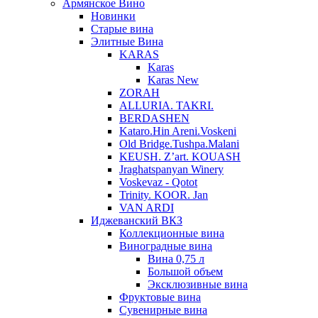
Армянское Вино
Новинки
Старые вина
Элитные Вина
KARAS
Karas
Karas New
ZORAH
ALLURIA. TAKRI.
BERDASHEN
Kataro.Hin Areni.Voskeni
Old Bridge.Tushpa.Malani
KEUSH. Z’art. KOUASH
Jraghatspanyan Winery
Voskevaz - Qotot
Trinity. KOOR. Jan
VAN ARDI
Иджеванский ВКЗ
Коллекционные вина
Виноградные вина
Вина 0,75 л
Большой объем
Эксклюзивные вина
Фруктовые вина
Cувенирные вина