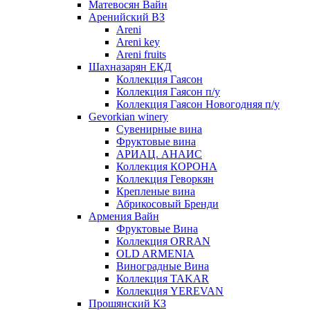
Матевосян Вайн
Аренийский ВЗ
Areni
Areni key
Areni fruits
Шахназарян ЕКД
Коллекция Гаясон
Коллекция Гаясон п/у
Коллекция Гаясон Новогодняя п/у
Gevorkian winery
Сувенирные вина
Фруктовые вина
АРИАЦ. АНАИС
Коллекция КОРОНА
Коллекция Геворкян
Крепленые вина
Абрикосовый Бренди
Армения Вайн
Фруктовые Вина
Коллекция ORRAN
OLD ARMENIA
Виноградные Вина
Коллекция TAKAR
Коллекция YEREVAN
Прошянский КЗ