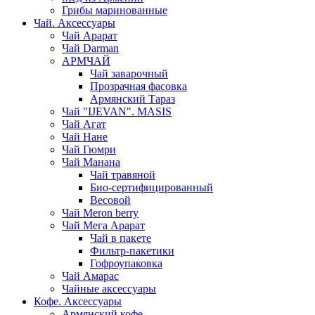
Грибы маринованные
Чай. Аксессуары
Чай Арарат
Чай Darman
АРМЧАЙ
Чай заварочный
Прозрачная фасовка
Армянский Тараз
Чай "IJEVAN". MASIS
Чай Агат
Чай Нане
Чай Гюмри
Чай Манана
Чай травяной
Био-сертифицированный
Весовой
Чай Meron berry
Чай Мега Арарат
Чай в пакете
Фильтр-пакетики
Гофроупаковка
Чай Амарас
Чайные аксессуары
Кофе. Аксессуары
Армянский кофе