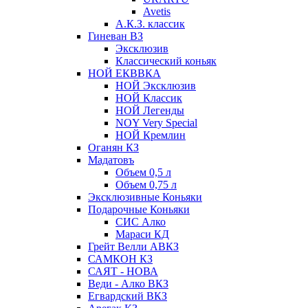
Avetis
А.К.З. классик
Гиневан ВЗ
Эксклюзив
Классический коньяк
НОЙ ЕКВВКА
НОЙ Эксклюзив
НОЙ Классик
НОЙ Легенды
NOY Very Speсial
НОЙ Кремлин
Оганян КЗ
Мадатовъ
Объем 0,5 л
Объем 0,75 л
Эксклюзивные Коньяки
Подарочные Коньяки
СИС Алко
Мараси КД
Грейт Велли АВКЗ
САМКОН КЗ
САЯТ - НОВА
Веди - Алко ВКЗ
Егвардский ВКЗ