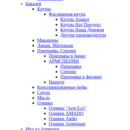
Бакалея
Крупы
Фасованная крупа
Крупы Арарат
Крупы Нат Продукт
Крупы Наша Деревня
Другие производители
Макароны
Лаваш. Матнакаш
Приправы. Специи
Приправы в банке
АРМСПЕЦИИ
Приправы
Специи
Приправы в фасовке
Hamove
Консервированные бобы
Соусы
Масло
Оливки
Оливки "Arm Eco"
Оливки AMADO
Оливки Aiello
Оливки Armenium
Мед из Армении