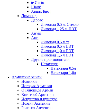
te Gusto
Шамб
Арцах Био
Лимонад
Дарбас
Лимонад 0,5 л. Стекло
Лимонад 1,25 л. ПЭТ
Ануш
Ани
Лимонад 0,5 л ст
Лимонад 0,5 л ПЭТ
Лимонад 1,0 л ПЭТ
Лимонад 1,5 л ПЭТ
Другие производители
Натахтари
Натахтари 0,5л
Натахтари 1,0л
Армянские книги
Новинки
История Армении
О Геноциде Армян
Книги об Армении
Иcкусство и культура
Поэзия Армении
Религия Армении