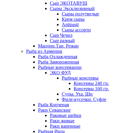
Сыр ЭКОТАВУШ
Сыры Эксклюзивный
Сыры полутведые
Крем сыры
Antipasti
Сыры ассорти
Сыр Чечил
Сыр разный
Мацони.Тан. Режан
Рыба из Армении
Рыба Охлажденная
Рыба Замороженная
Рыбные консервации
ЭКО ФУД
Рыбные консервы
Консервы 240 гр.
Консервы 160 гр.
Супы. Уха. Щи
Филе-кусочки. Суфле
Рыба Копченая
Раки Севанские
Раковые шейки
Раки живые
Раки варенные
Рыбная Икра