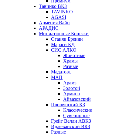
Премиум
Тавинко ВКЗ
TAVINKO
AGASI
Армения Вайн
АРАДИС
Миниатюрные Коньяки
Оганян Бренди
Мараси КД
СИС АЛКО
Животные
Храмы
Разные
Мадатовъ
МАП
Арамэ
Золотой
Армина
Айвазовский
Прошянский КЗ
Классические
Сувенирные
Грейт Велли АВКЗ
Иджеванский ВКЗ
Разные