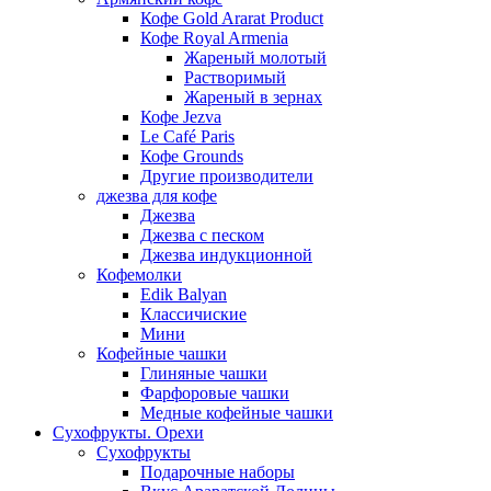
Кофе Gold Ararat Product
Кофе Royal Armenia
Жареный молотый
Растворимый
Жареный в зернах
Кофе Jezva
Le Café Paris
Кофе Grounds
Другие производители
джезва для кофе
Джезва
Джезва с песком
Джезва индукционной
Кофемолки
Edik Balyan
Классичиские
Мини
Кофейные чашки
Глиняные чашки
Фарфоровые чашки
Медные кофейные чашки
Сухофрукты. Орехи
Сухофрукты
Подарочные наборы