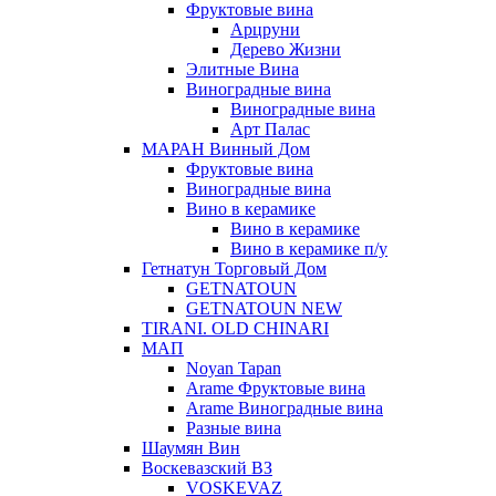
Фруктовые вина
Арцруни
Дерево Жизни
Элитные Вина
Виноградные вина
Виноградные вина
Арт Палас
МАРАН Винный Дом
Фруктовые вина
Виноградные вина
Вино в керамике
Вино в керамике
Вино в керамике п/у
Гетнатун Торговый Дом
GETNATOUN
GETNATOUN NEW
TIRANI. OLD CHINARI
МАП
Noyan Tapan
Arame Фруктовые вина
Arame Виноградные вина
Разные вина
Шаумян Вин
Воскевазский ВЗ
VOSKEVAZ