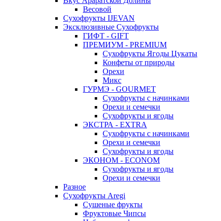
Вкус Араратской Долины
Весовой
Сухофрукты IJEVAN
Эксклюзивные Сухофрукты
ГИФТ - GIFT
ПРЕМИУМ - PREMIUM
Сухофрукты Ягоды Цукаты
Конфеты от природы
Орехи
Микс
ГУРМЭ - GOURMET
Сухофрукты с начинками
Орехи и семечки
Сухофрукты и ягоды
ЭКСТРА - EXTRA
Сухофрукты с начинками
Орехи и семечки
Сухофрукты и ягоды
ЭКОНОМ - ECONOM
Сухофрукты и ягоды
Орехи и семечки
Разное
Сухофрукты Aregi
Сушеные фрукты
Фруктовые Чипсы