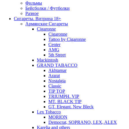
Фильмы
Бейсболки / Футболки
Разное
Сигареты. Витрина 18+
Армянские Сигареты
Cigaronne
Cigaronne
Tattoo by Cigaronne
Center
AMG
5th Street
Mackintosh
GRAND TABACCO
Akhtamar
Ararat
Nostalgia
Classic
TIP TOP
TRIUMPH. VIP
MT. BLACK TIP
GT. Elegant. New Bleck
Lex Tobacco
MORION
Democrat, SOPRANO, LEX, ALEX
Karelia and others