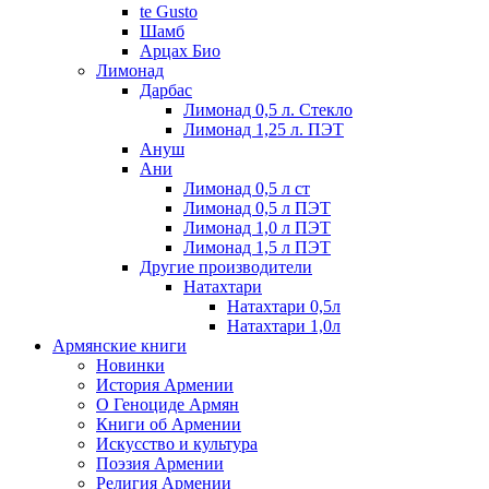
te Gusto
Шамб
Арцах Био
Лимонад
Дарбас
Лимонад 0,5 л. Стекло
Лимонад 1,25 л. ПЭТ
Ануш
Ани
Лимонад 0,5 л ст
Лимонад 0,5 л ПЭТ
Лимонад 1,0 л ПЭТ
Лимонад 1,5 л ПЭТ
Другие производители
Натахтари
Натахтари 0,5л
Натахтари 1,0л
Армянские книги
Новинки
История Армении
О Геноциде Армян
Книги об Армении
Иcкусство и культура
Поэзия Армении
Религия Армении