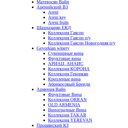
Матевосян Вайн
Аренийский ВЗ
Areni
Areni key
Areni fruits
Шахназарян ЕКД
Коллекция Гаясон
Коллекция Гаясон п/у
Коллекция Гаясон Новогодняя п/у
Gevorkian winery
Сувенирные вина
Фруктовые вина
АРИАЦ. АНАИС
Коллекция КОРОНА
Коллекция Геворкян
Крепленые вина
Абрикосовый Бренди
Армения Вайн
Фруктовые Вина
Коллекция ORRAN
OLD ARMENIA
Виноградные Вина
Коллекция TAKAR
Коллекция YEREVAN
Прошянский КЗ