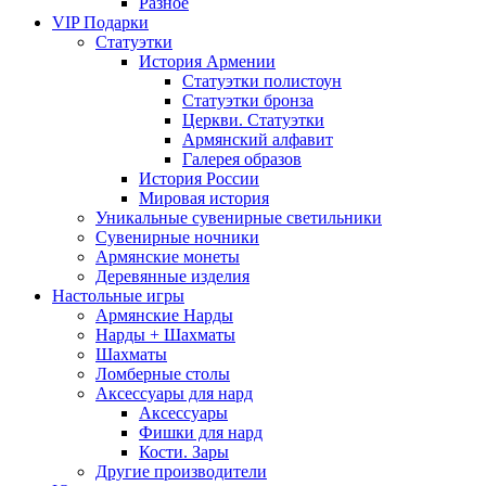
Разное
VIP Подарки
Статуэтки
История Армении
Статуэтки полистоун
Статуэтки бронза
Церкви. Статуэтки
Армянский алфавит
Галерея образов
История России
Мировая история
Уникальные сувенирные светильники
Сувенирные ночники
Армянские монеты
Деревянные изделия
Настольные игры
Армянские Нарды
Нарды + Шахматы
Шахматы
Ломберные столы
Аксессуары для нард
Аксессуары
Фишки для нард
Кости. Зары
Другие производители