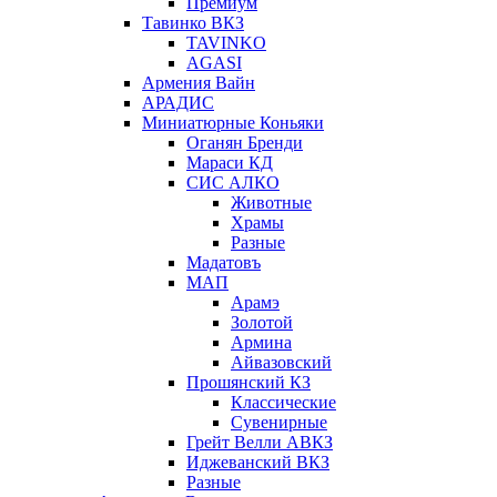
Премиум
Тавинко ВКЗ
TAVINKO
AGASI
Армения Вайн
АРАДИС
Миниатюрные Коньяки
Оганян Бренди
Мараси КД
СИС АЛКО
Животные
Храмы
Разные
Мадатовъ
МАП
Арамэ
Золотой
Армина
Айвазовский
Прошянский КЗ
Классические
Сувенирные
Грейт Велли АВКЗ
Иджеванский ВКЗ
Разные