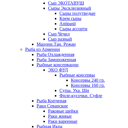
Сыр ЭКОТАВУШ
Сыры Эксклюзивный
Сыры полутведые
Крем сыры
Antipasti
Сыры ассорти
Сыр Чечил
Сыр разный
Мацони.Тан. Режан
Рыба из Армении
Рыба Охлажденная
Рыба Замороженная
Рыбные консервации
ЭКО ФУД
Рыбные консервы
Консервы 240 гр.
Консервы 160 гр.
Супы. Уха. Щи
Филе-кусочки. Суфле
Рыба Копченая
Раки Севанские
Раковые шейки
Раки живые
Раки варенные
Рыбная Икра