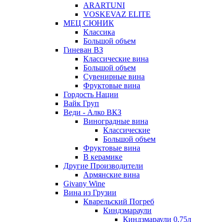
ARARTUNI
VOSKEVAZ ELITE
МЕЦ СЮНИК
Классика
Большой объем
Гиневан ВЗ
Классические вина
Большой объем
Сувенирные вина
Фруктовые вина
Гордость Нации
Вайк Груп
Веди - Алко ВКЗ
Виноградные вина
Классические
Большой объем
Фруктовые вина
В керамике
Другие Производители
Армянские вина
Givany Wine
Вина из Грузии
Кварельский Погреб
Киндзмараули
Киндзмараули 0,75л