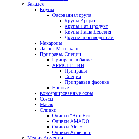
Бакалея
Крупы
Фасованная крупа
Крупы Арарат
Крупы Нат Продукт
Крупы Наша Деревня
Другие производители
Макароны
Лаваш. Матнакаш
Приправы. Специи
Приправы в банке
АРМСПЕЦИИ
Приправы
Специи
Приправы в фасовке
Hamove
Консервированные бобы
Соусы
Масло
Оливки
Оливки "Arm Eco"
Оливки AMADO
Оливки Aiello
Оливки Armenium
Мед из Армении