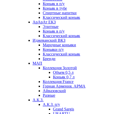
Коньяк в п/у
Коньяк в тубе
Спиртные напитки
Классический коньяк
АрАрАт ЕКЗ
Элитные
Коньяк в п/у
Классический коньяк
Иджеванский ВКЗ
Марочные коньяки
Коньяки п/у
Классический коньяк
Бренди
МАП
Коллекция Золотой
Объем 0,5 л
Коньяк 0,7 л
Коллекция France
Горная Армения. АРМА
Айвазовский
Разные
А.К.З.
А.К.З. п/у
Grand Sargis
URARTU