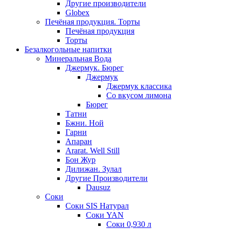
Другие производители
Globex
Печёная продукция. Торты
Печёная продукция
Торты
Безалкогольные напитки
Минеральная Вода
Джермук. Бюрег
Джермук
Джермук классика
Со вкусом лимона
Бюрег
Татни
Бжни. Ной
Гарни
Апаран
Ararat. Well Still
Бон Жур
Дилижан. Зулал
Другие Производители
Dausuz
Соки
Соки SIS Натурал
Соки YAN
Соки 0,930 л