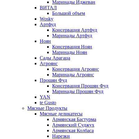
Маринады Иджеван
ВИТАЛ
Большой объем
Wosky
Артфуд
Консервация Артфуд
Маринады Артфуд
Ноян
Консервация Ноян
Маринады Ноян
Сады Арагаца
Агроянс
Консервация Агроянс
Маринады Агроянс
Прошян Фуд
Консервация Прошян Фуд
Маринады Прошян Фуд
YAN
te Gusto
Мясные Продукты
Мясные деликатесы
Армянская Бастурма
Армянский Суджух
Армянская Колбаса
Нарезки