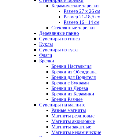
Сувенирные тарелки
Керамические тарелки
Размер 27 х 26 см
Размер 21-18,5 см
Размер 16 - 14 см
Стеклянные тарелки
Деревянные панно
Сувениры из гипса
Куклы
Сувениры из туфа
Флаги
Брелки
Брелки Настальгия
Брелки из Обсидиана
Брелки для Водителя
Брелки с Буквами
Брелки из Дерева
Брелки из Керамики
Брелки Разные
Сувениры на магните
Разные магниты
Магниты резиновые
Магниты акриловые
Магниты закатные
Магниты керамические