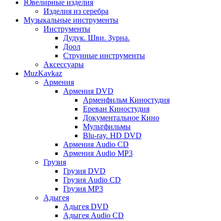
Ювелирные изделия
Изделия из серебра
Музыкальные инструменты
Инструменты
Дудук. Шви. Зурна.
Доол
Струнные инструменты
Аксессуары
MuzKavkaz
Армения
Армения DVD
Арменфильм Киностудия
Ереван Киностудия
Документальное Кино
Мультфильмы
Blu-ray. HD DVD
Армения Audio CD
Армения Audio MP3
Грузия
Грузия DVD
Грузия Audio CD
Грузия MP3
Адыгея
Адыгея DVD
Адыгея Audio CD