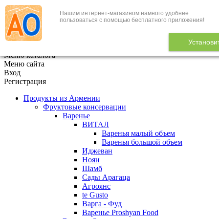
Нашим интернет-магазином намного удобнее
+7 (495) 646-888-1
пользоваться с помощью бесплатного приложения!
В корзине
0
товаров
Установи
x
Меню каталога
Меню сайта
Вход
Регистрация
Продукты из Армении
Фруктовые консервации
Варенье
ВИТАЛ
Варенья малый объем
Варенья большой объем
Иджеван
Ноян
Шамб
Сады Арагаца
Агроянс
te Gusto
Варга - Фуд
Варенье Proshyan Food