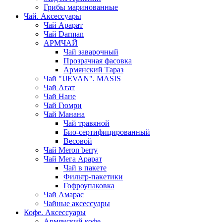
Грибы маринованные
Чай. Аксессуары
Чай Арарат
Чай Darman
АРМЧАЙ
Чай заварочный
Прозрачная фасовка
Армянский Тараз
Чай "IJEVAN". MASIS
Чай Агат
Чай Нане
Чай Гюмри
Чай Манана
Чай травяной
Био-сертифицированный
Весовой
Чай Meron berry
Чай Мега Арарат
Чай в пакете
Фильтр-пакетики
Гофроупаковка
Чай Амарас
Чайные аксессуары
Кофе. Аксессуары
Армянский кофе