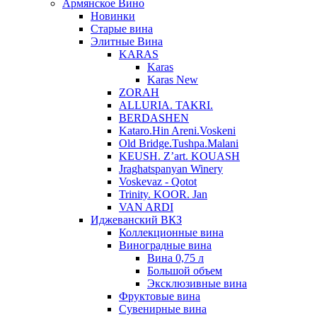
Армянское Вино
Новинки
Старые вина
Элитные Вина
KARAS
Karas
Karas New
ZORAH
ALLURIA. TAKRI.
BERDASHEN
Kataro.Hin Areni.Voskeni
Old Bridge.Tushpa.Malani
KEUSH. Z’art. KOUASH
Jraghatspanyan Winery
Voskevaz - Qotot
Trinity. KOOR. Jan
VAN ARDI
Иджеванский ВКЗ
Коллекционные вина
Виноградные вина
Вина 0,75 л
Большой объем
Эксклюзивные вина
Фруктовые вина
Cувенирные вина