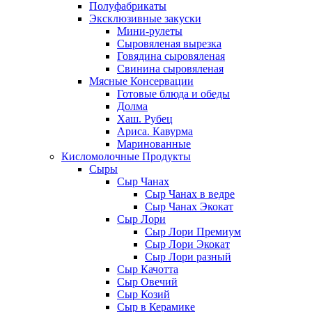
Полуфабрикаты
Эксклюзивные закуски
Мини-рулеты
Сыровяленая вырезка
Говядина сыровяленая
Свинина сыровяленая
Мясные Консервации
Готовые блюда и обеды
Долма
Хаш. Рубец
Ариса. Кавурма
Маринованные
Кисломолочные Продукты
Сыры
Сыр Чанах
Сыр Чанах в ведре
Сыр Чанах Экокат
Сыр Лори
Сыр Лори Премиум
Сыр Лори Экокат
Сыр Лори разный
Сыр Качотта
Сыр Овечий
Сыр Козий
Сыр в Керамике