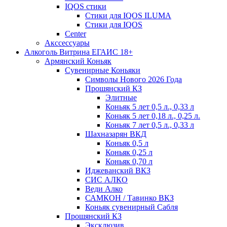
IQOS стики
Стики для IQOS ILUMA
Стики для IQOS
Сenter
Акссессуары
Алкоголь Витрина ЕГАИС 18+
Армянский Коньяк
Сувенирные Коньяки
Символы Нового 2026 Года
Прошянский КЗ
Элитные
Коньяк 5 лет 0,5 л., 0,33 л
Коньяк 5 лет 0,18 л., 0,25 л.
Коньяк 7 лет 0,5 л., 0,33 л
Шахназарян ВКД
Коньяк 0,5 л
Коньяк 0,25 л
Коньяк 0,70 л
Иджеванский ВКЗ
СИС АЛКО
Веди Алко
САМКОН / Тавинко ВКЗ
Коньяк сувенирный Сабля
Прошянский КЗ
Эксклюзив