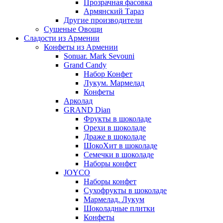
Прозрачная фасовка
Армянский Тараз
Другие производители
Сушеные Овощи
Сладости из Армении
Конфеты из Армении
Sonuar. Mark Sevouni
Grand Candy
Набор Конфет
Лукум. Мармелад
Конфеты
Арколад
GRAND Dian
Фрукты в шоколаде
Орехи в шоколаде
Драже в шоколаде
ШокоХит в шоколаде
Семечки в шоколаде
Наборы конфет
JOYCO
Наборы конфет
Сухофрукты в шоколаде
Мармелад. Лукум
Шоколадные плитки
Конфеты