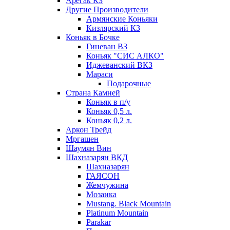
Арегак КЗ
Другие Производители
Армянские Коньяки
Кизлярский КЗ
Коньяк в Бочке
Гиневан ВЗ
Коньяк "СИС АЛКО"
Иджеванский ВКЗ
Мараси
Подарочные
Страна Камней
Коньяк в п/у
Коньяк 0,5 л.
Коньяк 0,2 л.
Аркон Трейд
Мргашен
Шаумян Вин
Шахназарян ВКД
Шахназарян
ГАЯСОН
Жемчужина
Мозаика
Mustang. Black Mountain
Platinum Mountain
Parakar