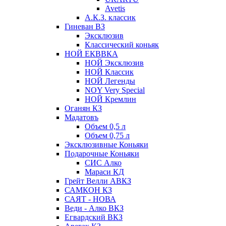
Avetis
А.К.З. классик
Гиневан ВЗ
Эксклюзив
Классический коньяк
НОЙ ЕКВВКА
НОЙ Эксклюзив
НОЙ Классик
НОЙ Легенды
NOY Very Speсial
НОЙ Кремлин
Оганян КЗ
Мадатовъ
Объем 0,5 л
Объем 0,75 л
Эксклюзивные Коньяки
Подарочные Коньяки
СИС Алко
Мараси КД
Грейт Велли АВКЗ
САМКОН КЗ
САЯТ - НОВА
Веди - Алко ВКЗ
Егвардский ВКЗ