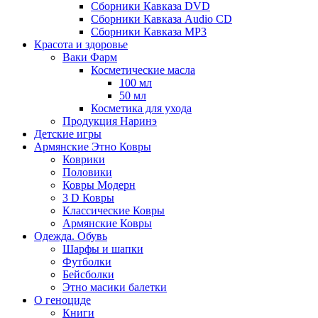
Сборники Кавказа DVD
Сборники Кавказа Audio CD
Сборники Кавказа MP3
Красота и здоровье
Ваки Фарм
Косметические масла
100 мл
50 мл
Косметика для ухода
Продукция Наринэ
Детские игры
Армянские Этно Ковры
Коврики
Половики
Ковры Модерн
3 D Ковры
Классические Ковры
Армянские Ковры
Одежда. Обувь
Шарфы и шапки
Футболки
Бейсболки
Этно масики балетки
О геноциде
Книги