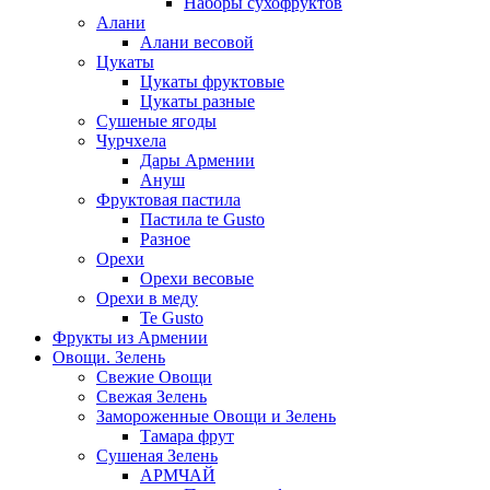
Наборы сухофруктов
Алани
Алани весовой
Цукаты
Цукаты фруктовые
Цукаты разные
Сушеные ягоды
Чурчхела
Дары Армении
Ануш
Фруктовая пастила
Пастила te Gusto
Разное
Орехи
Орехи весовые
Орехи в меду
Te Gusto
Фрукты из Армении
Овощи. Зелень
Свежие Овощи
Свежая Зелень
Замороженные Овощи и Зелень
Тамара фрут
Сушеная Зелень
АРМЧАЙ