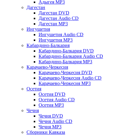
Адыгея MP3
Дагестан
Дагестан DVD
Дагестан Audio CD
Дагестан MP3
Ингушетия
Ингушетия Audio CD
Ингушетия MP3
Кабардино-Балкария
Кабардино-Балкария DVD
Кабардино-Балкария Audio CD
Кабардино-Балкария MP3
Карачаево-Черкесия
Карачаево-Черкесия DVD
Карачаево-Черкесия Audio CD
Карачаево-Черкесия MP3
Осетия
Осетия DVD
Осетия Audio CD
Осетия MP3
Чечня
Чечня DVD
Чечня Audio CD
Чечня MP3
Сборники Кавказа