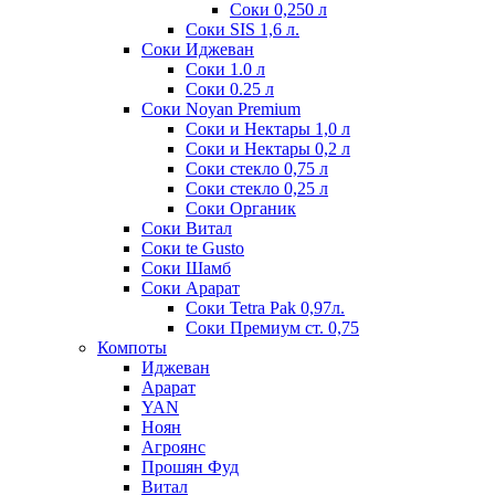
Соки 0,250 л
Соки SIS 1,6 л.
Соки Иджеван
Соки 1.0 л
Соки 0.25 л
Соки Noyan Premium
Соки и Нектары 1,0 л
Соки и Нектары 0,2 л
Соки стекло 0,75 л
Соки стекло 0,25 л
Соки Органик
Соки Витал
Соки te Gusto
Соки Шамб
Соки Арарат
Соки Tetra Pak 0,97л.
Соки Премиум ст. 0,75
Компоты
Иджеван
Арарат
YAN
Ноян
Агроянс
Прошян Фуд
Витал