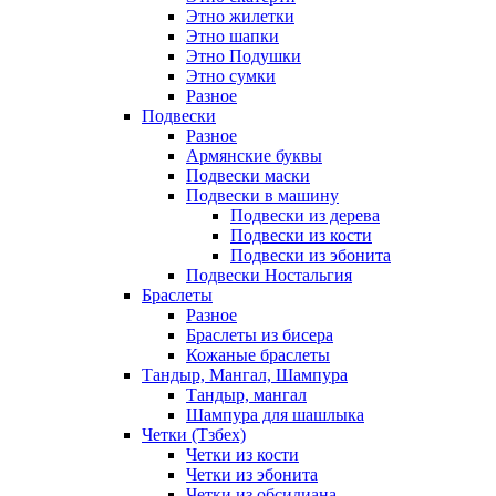
Этно жилетки
Этно шапки
Этно Подушки
Этно сумки
Разное
Подвески
Разное
Армянские буквы
Подвески маски
Подвески в машину
Подвески из дерева
Подвески из кости
Подвески из эбонита
Подвески Ностальгия
Браслеты
Разное
Браслеты из бисера
Кожаные браслеты
Тандыр, Мангал, Шампура
Тандыр, мангал
Шампура для шашлыка
Четки (Тзбех)
Четки из кости
Четки из эбонита
Четки из обсидиана