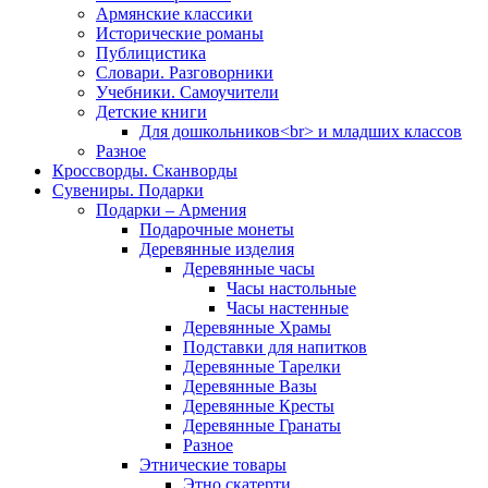
Армянские классики
Исторические романы
Публицистика
Словари. Разговорники
Учебники. Самоучители
Детские книги
Для дошкольников<br> и младших классов
Разное
Кроссворды. Сканворды
Сувениры. Подарки
Подарки – Армения
Подарочные монеты
Деревянные изделия
Деревянные часы
Часы настольные
Часы настенные
Деревянные Храмы
Подставки для напитков
Деревянные Тарелки
Деревянные Вазы
Деревянные Кресты
Деревянные Гранаты
Разное
Этнические товары
Этно скатерти