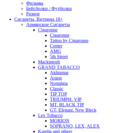
Фильмы
Бейсболки / Футболки
Разное
Сигареты. Витрина 18+
Армянские Сигареты
Cigaronne
Cigaronne
Tattoo by Cigaronne
Center
AMG
5th Street
Mackintosh
GRAND TABACCO
Akhtamar
Ararat
Nostalgia
Classic
TIP TOP
TRIUMPH. VIP
MT. BLACK TIP
GT. Elegant. New Bleck
Lex Tobacco
MORION
SOPRANO, LEX, ALEX
Karelia and others