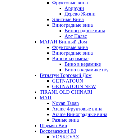
Фруктовые вина
Арцруни
Дерево Жизни
Элитные Вина
Виноградные вина
Виноградные вина
Арт Палас
МАРАН Винный Дом
Фруктовые вина
Виноградные вина
Вино в керамике
Вино в керамике
Вино в керамике п/у
Гетнатун Торговый Дом
GETNATOUN
GETNATOUN NEW
TIRANI. OLD CHINARI
МАП
Noyan Tapan
Arame Фруктовые вина
Arame Виноградные вина
Разные вина
Шаумян Вин
Воскевазский ВЗ
VOSKEVAZ