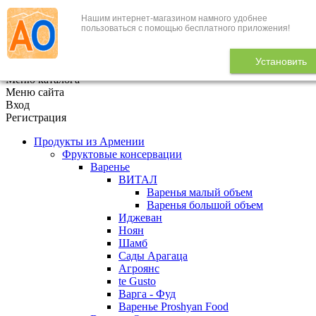
Нашим интернет-магазином намного удобнее
+7 (495) 646-888-1
пользоваться с помощью бесплатного приложения!
В корзине
0
товаров
Установить
x
Меню каталога
Меню сайта
Вход
Регистрация
Продукты из Армении
Фруктовые консервации
Варенье
ВИТАЛ
Варенья малый объем
Варенья большой объем
Иджеван
Ноян
Шамб
Сады Арагаца
Агроянс
te Gusto
Варга - Фуд
Варенье Proshyan Food