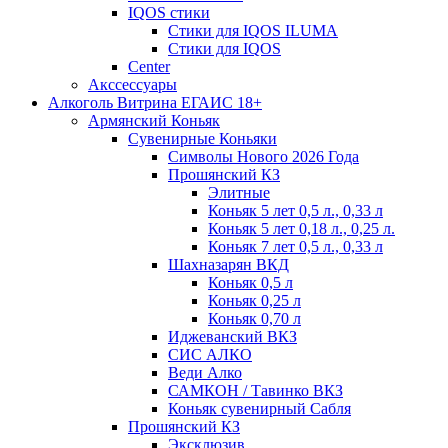
IQOS стики
Стики для IQOS ILUMA
Стики для IQOS
Сenter
Акссессуары
Алкоголь Витрина ЕГАИС 18+
Армянский Коньяк
Сувенирные Коньяки
Символы Нового 2026 Года
Прошянский КЗ
Элитные
Коньяк 5 лет 0,5 л., 0,33 л
Коньяк 5 лет 0,18 л., 0,25 л.
Коньяк 7 лет 0,5 л., 0,33 л
Шахназарян ВКД
Коньяк 0,5 л
Коньяк 0,25 л
Коньяк 0,70 л
Иджеванский ВКЗ
СИС АЛКО
Веди Алко
САМКОН / Тавинко ВКЗ
Коньяк сувенирный Сабля
Прошянский КЗ
Эксклюзив