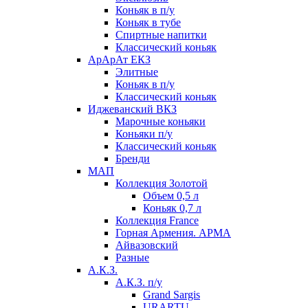
Коньяк в п/у
Коньяк в тубе
Спиртные напитки
Классический коньяк
АрАрАт ЕКЗ
Элитные
Коньяк в п/у
Классический коньяк
Иджеванский ВКЗ
Марочные коньяки
Коньяки п/у
Классический коньяк
Бренди
МАП
Коллекция Золотой
Объем 0,5 л
Коньяк 0,7 л
Коллекция France
Горная Армения. АРМА
Айвазовский
Разные
А.К.З.
А.К.З. п/у
Grand Sargis
URARTU