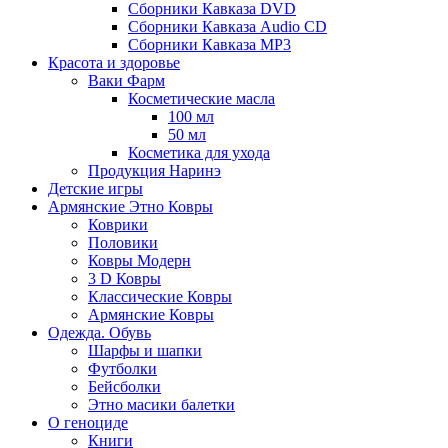
Сборники Кавказа DVD
Сборники Кавказа Audio CD
Сборники Кавказа MP3
Красота и здоровье
Ваки Фарм
Косметические масла
100 мл
50 мл
Косметика для ухода
Продукция Наринэ
Детские игры
Армянские Этно Ковры
Коврики
Половики
Ковры Модерн
3 D Ковры
Классические Ковры
Армянские Ковры
Одежда. Обувь
Шарфы и шапки
Футболки
Бейсболки
Этно масики балетки
О геноциде
Книги