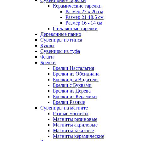
Сувенирные тарелки
Керамические тарелки
Размер 27 х 26 см
Размер 21-18,5 см
Размер 16 - 14 см
Стеклянные тарелки
Деревянные панно
Сувениры из гипса
Куклы
Сувениры из туфа
Флаги
Брелки
Брелки Настальгия
Брелки из Обсидиана
Брелки для Водителя
Брелки с Буквами
Брелки из Дерева
Брелки из Керамики
Брелки Разные
Сувениры на магните
Разные магниты
Магниты резиновые
Магниты акриловые
Магниты закатные
Магниты керамические