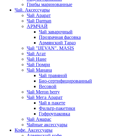
Грибы маринованные
Чай. Аксессуары
Чай Арарат
Чай Darman
АРМЧАЙ
Чай заварочный
Прозрачная фасовка
Армянский Тараз
Чай "IJEVAN". MASIS
Чай Агат
Чай Нане
Чай Гюмри
Чай Манана
Чай травяной
Био-сертифицированный
Весовой
Чай Meron berry
Чай Мега Арарат
Чай в пакете
Фильтр-пакетики
Гофроупаковка
Чай Амарас
Чайные аксессуары
Кофе. Аксессуары
Армянский кофе