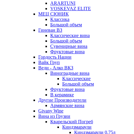
ARARTUNI
VOSKEVAZ ELITE
МЕЦ СЮНИК
Классика
Большой объем
Гиневан ВЗ
Классические вина
Большой объем
Сувенирные вина
Фруктовые вина
Гордость Нации
Вайк Груп
Веди - Алко ВКЗ
Виноградные вина
Классические
Большой объем
Фруктовые вина
В керамике
Другие Производители
Армянские вина
Givany Wine
Вина из Грузии
Кварельский Погреб
Киндзмараули
Киндзмараули 0,75л