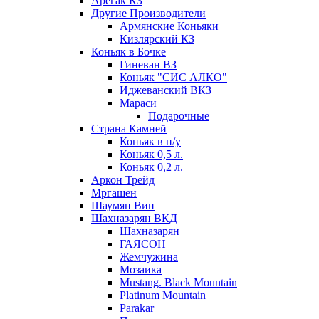
Арегак КЗ
Другие Производители
Армянские Коньяки
Кизлярский КЗ
Коньяк в Бочке
Гиневан ВЗ
Коньяк "СИС АЛКО"
Иджеванский ВКЗ
Мараси
Подарочные
Страна Камней
Коньяк в п/у
Коньяк 0,5 л.
Коньяк 0,2 л.
Аркон Трейд
Мргашен
Шаумян Вин
Шахназарян ВКД
Шахназарян
ГАЯСОН
Жемчужина
Мозаика
Mustang. Black Mountain
Platinum Mountain
Parakar