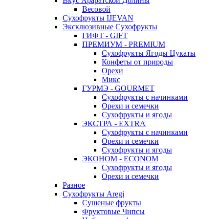
Вкус Араратской Долины
Весовой
Сухофрукты IJEVAN
Эксклюзивные Сухофрукты
ГИФТ - GIFT
ПРЕМИУМ - PREMIUM
Сухофрукты Ягоды Цукаты
Конфеты от природы
Орехи
Микс
ГУРМЭ - GOURMET
Сухофрукты с начинками
Орехи и семечки
Сухофрукты и ягоды
ЭКСТРА - EXTRA
Сухофрукты с начинками
Орехи и семечки
Сухофрукты и ягоды
ЭКОНОМ - ECONOM
Сухофрукты и ягоды
Орехи и семечки
Разное
Сухофрукты Aregi
Сушеные фрукты
Фруктовые Чипсы