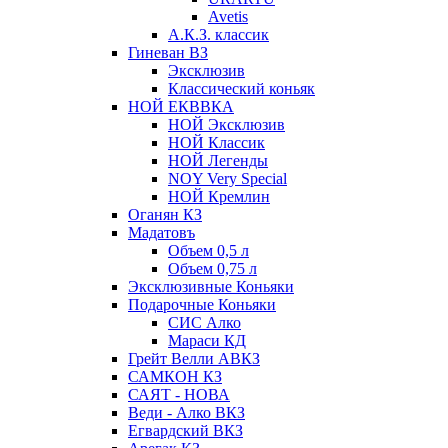
Avetis
А.К.З. классик
Гиневан ВЗ
Эксклюзив
Классический коньяк
НОЙ ЕКВВКА
НОЙ Эксклюзив
НОЙ Классик
НОЙ Легенды
NOY Very Speсial
НОЙ Кремлин
Оганян КЗ
Мадатовъ
Объем 0,5 л
Объем 0,75 л
Эксклюзивные Коньяки
Подарочные Коньяки
СИС Алко
Мараси КД
Грейт Велли АВКЗ
САМКОН КЗ
САЯТ - НОВА
Веди - Алко ВКЗ
Егвардский ВКЗ