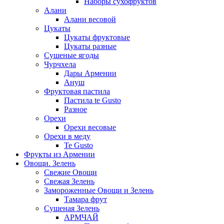
Наборы сухофруктов
Алани
Алани весовой
Цукаты
Цукаты фруктовые
Цукаты разные
Сушеные ягоды
Чурчхела
Дары Армении
Ануш
Фруктовая пастила
Пастила te Gusto
Разное
Орехи
Орехи весовые
Орехи в меду
Te Gusto
Фрукты из Армении
Овощи. Зелень
Свежие Овощи
Свежая Зелень
Замороженные Овощи и Зелень
Тамара фрут
Сушеная Зелень
АРМЧАЙ