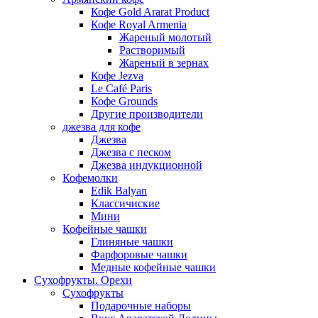
Кофе Gold Ararat Product
Кофе Royal Armenia
Жареный молотый
Растворимый
Жареный в зернах
Кофе Jezva
Le Café Paris
Кофе Grounds
Другие производители
джезва для кофе
Джезва
Джезва с песком
Джезва индукционной
Кофемолки
Edik Balyan
Классичиские
Мини
Кофейные чашки
Глиняные чашки
Фарфоровые чашки
Медные кофейные чашки
Сухофрукты. Орехи
Сухофрукты
Подарочные наборы