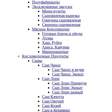
Полуфабрикаты
Эксклюзивные закуски
Мини-рулеты
Сыровяленая вырезка
Говядина сыровяленая
Свинина сыровяленая
Мясные Консервации
Готовые блюда и обеды
Долма
Хаш. Рубец
Ариса. Кавурма
Маринованные
Кисломолочные Продукты
Сыры
Сыр Чанах
Сыр Чанах в ведре
Сыр Чанах Экокат
Сыр Лори
Сыр Лори Премиум
Сыр Лори Экокат
Сыр Лори разный
Сыр Качотта
Сыр Овечий
Сыр Козий
Сыр в Керамике