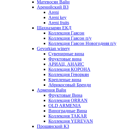
Матевосян Вайн
Аренийский ВЗ
Areni
Areni key
Areni fruits
Шахназарян ЕКД
Коллекция Гаясон
Коллекция Гаясон п/у
Коллекция Гаясон Новогодняя п/у
Gevorkian winery
Сувенирные вина
Фруктовые вина
АРИАЦ. АНАИС
Коллекция КОРОНА
Коллекция Геворкян
Крепленые вина
Абрикосовый Бренди
Армения Вайн
Фруктовые Вина
Коллекция ORRAN
OLD ARMENIA
Виноградные Вина
Коллекция TAKAR
Коллекция YEREVAN
Прошянский КЗ