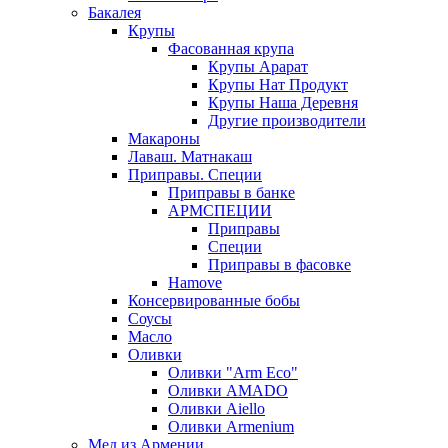
Бакалея
Крупы
Фасованная крупа
Крупы Арарат
Крупы Нат Продукт
Крупы Наша Деревня
Другие производители
Макароны
Лаваш. Матнакаш
Приправы. Специи
Приправы в банке
АРМСПЕЦИИ
Приправы
Специи
Приправы в фасовке
Hamove
Консервированные бобы
Соусы
Масло
Оливки
Оливки "Arm Eco"
Оливки AMADO
Оливки Aiello
Оливки Armenium
Мед из Армении