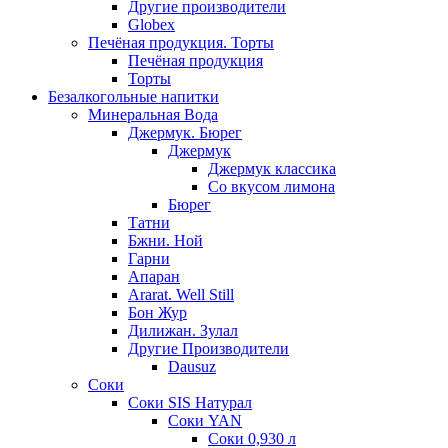
Другие производители
Globex
Печёная продукция. Торты
Печёная продукция
Торты
Безалкогольные напитки
Минеральная Вода
Джермук. Бюрег
Джермук
Джермук классика
Со вкусом лимона
Бюрег
Татни
Бжни. Ной
Гарни
Апаран
Ararat. Well Still
Бон Жур
Дилижан. Зулал
Другие Производители
Dausuz
Соки
Соки SIS Натурал
Соки YAN
Соки 0,930 л