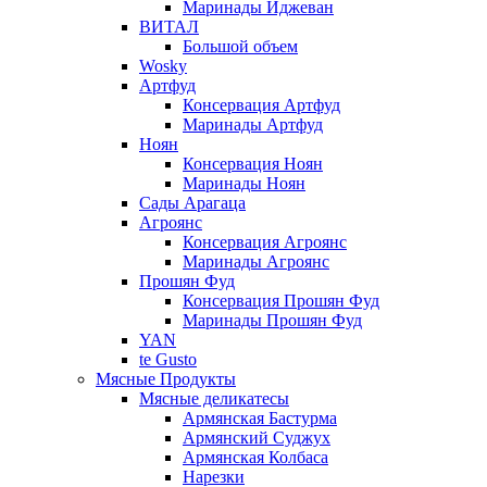
Маринады Иджеван
ВИТАЛ
Большой объем
Wosky
Артфуд
Консервация Артфуд
Маринады Артфуд
Ноян
Консервация Ноян
Маринады Ноян
Сады Арагаца
Агроянс
Консервация Агроянс
Маринады Агроянс
Прошян Фуд
Консервация Прошян Фуд
Маринады Прошян Фуд
YAN
te Gusto
Мясные Продукты
Мясные деликатесы
Армянская Бастурма
Армянский Суджух
Армянская Колбаса
Нарезки