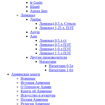
te Gusto
Шамб
Арцах Био
Лимонад
Дарбас
Лимонад 0,5 л. Стекло
Лимонад 1,25 л. ПЭТ
Ануш
Ани
Лимонад 0,5 л ст
Лимонад 0,5 л ПЭТ
Лимонад 1,0 л ПЭТ
Лимонад 1,5 л ПЭТ
Другие производители
Натахтари
Натахтари 0,5л
Натахтари 1,0л
Армянские книги
Новинки
История Армении
О Геноциде Армян
Книги об Армении
Иcкусство и культура
Поэзия Армении
Религия Армении