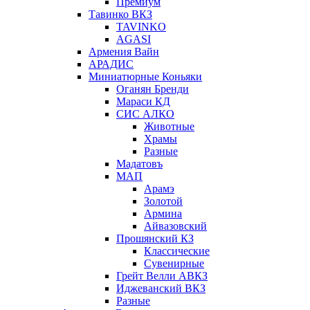
Премиум
Тавинко ВКЗ
TAVINKO
AGASI
Армения Вайн
АРАДИС
Миниатюрные Коньяки
Оганян Бренди
Мараси КД
СИС АЛКО
Животные
Храмы
Разные
Мадатовъ
МАП
Арамэ
Золотой
Армина
Айвазовский
Прошянский КЗ
Классические
Сувенирные
Грейт Велли АВКЗ
Иджеванский ВКЗ
Разные