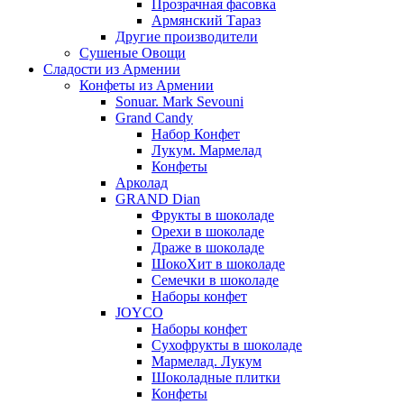
Прозрачная фасовка
Армянский Тараз
Другие производители
Сушеные Овощи
Сладости из Армении
Конфеты из Армении
Sonuar. Mark Sevouni
Grand Candy
Набор Конфет
Лукум. Мармелад
Конфеты
Арколад
GRAND Dian
Фрукты в шоколаде
Орехи в шоколаде
Драже в шоколаде
ШокоХит в шоколаде
Семечки в шоколаде
Наборы конфет
JOYCO
Наборы конфет
Сухофрукты в шоколаде
Мармелад. Лукум
Шоколадные плитки
Конфеты