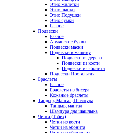
Этно жилетки
Этно шапки
Этно Подушки
Этно сумки
Разное
Подвески
Разное
Армянские буквы
Подвески маски
Подвески в машину
Подвески из дерева
Подвески из кости
Подвески из эбонита
Подвески Ностальгия
Браслеты
Разное
Браслеты из бисера
Кожаные браслеты
Тандыр, Мангал, Шампура
Тандыр, мангал
Шампура для шашлыка
Четки (Тзбех)
Четки из кости
Четки из эбонита
Четки из обсидиана