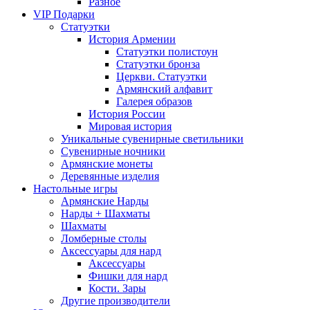
Разное
VIP Подарки
Статуэтки
История Армении
Статуэтки полистоун
Статуэтки бронза
Церкви. Статуэтки
Армянский алфавит
Галерея образов
История России
Мировая история
Уникальные сувенирные светильники
Сувенирные ночники
Армянские монеты
Деревянные изделия
Настольные игры
Армянские Нарды
Нарды + Шахматы
Шахматы
Ломберные столы
Аксессуары для нард
Аксессуары
Фишки для нард
Кости. Зары
Другие производители