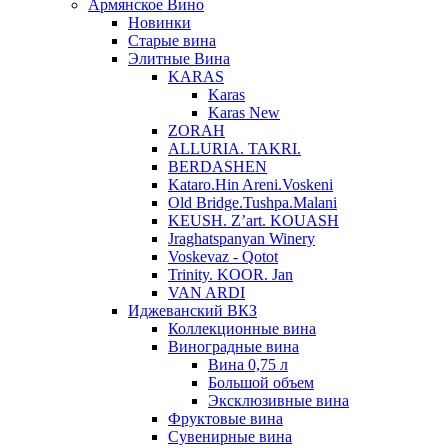
Армянское Вино
Новинки
Старые вина
Элитные Вина
KARAS
Karas
Karas New
ZORAH
ALLURIA. TAKRI.
BERDASHEN
Kataro.Hin Areni.Voskeni
Old Bridge.Tushpa.Malani
KEUSH. Z’art. KOUASH
Jraghatspanyan Winery
Voskevaz - Qotot
Trinity. KOOR. Jan
VAN ARDI
Иджеванский ВКЗ
Коллекционные вина
Виноградные вина
Вина 0,75 л
Большой объем
Эксклюзивные вина
Фруктовые вина
Cувенирные вина