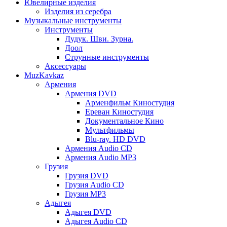
Ювелирные изделия
Изделия из серебра
Музыкальные инструменты
Инструменты
Дудук. Шви. Зурна.
Доол
Струнные инструменты
Аксессуары
MuzKavkaz
Армения
Армения DVD
Арменфильм Киностудия
Ереван Киностудия
Документальное Кино
Мультфильмы
Blu-ray. HD DVD
Армения Audio CD
Армения Audio MP3
Грузия
Грузия DVD
Грузия Audio CD
Грузия MP3
Адыгея
Адыгея DVD
Адыгея Audio CD