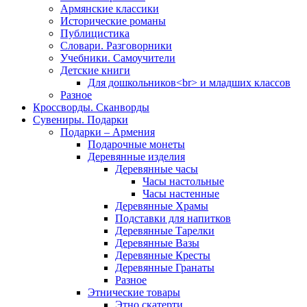
Армянские классики
Исторические романы
Публицистика
Словари. Разговорники
Учебники. Самоучители
Детские книги
Для дошкольников<br> и младших классов
Разное
Кроссворды. Сканворды
Сувениры. Подарки
Подарки – Армения
Подарочные монеты
Деревянные изделия
Деревянные часы
Часы настольные
Часы настенные
Деревянные Храмы
Подставки для напитков
Деревянные Тарелки
Деревянные Вазы
Деревянные Кресты
Деревянные Гранаты
Разное
Этнические товары
Этно скатерти