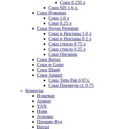
Соки 0,250 л
Соки SIS 1,6 л.
Соки Иджеван
Соки 1.0 л
Соки 0.25 л
Соки Noyan Premium
Соки и Нектары 1,0 л
Соки и Нектары 0,2 л
Соки стекло 0,75 л
Соки стекло 0,25 л
Соки Органик
Соки Витал
Соки te Gusto
Соки Шамб
Соки Арарат
Соки Tetra Pak 0,97л.
Соки Премиум ст. 0,75
Компоты
Иджеван
Арарат
YAN
Ноян
Агроянс
Прошян Фуд
Витал