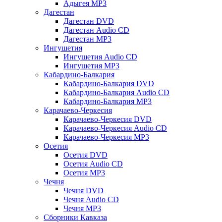
Адыгея MP3
Дагестан
Дагестан DVD
Дагестан Audio CD
Дагестан MP3
Ингушетия
Ингушетия Audio CD
Ингушетия MP3
Кабардино-Балкария
Кабардино-Балкария DVD
Кабардино-Балкария Audio CD
Кабардино-Балкария MP3
Карачаево-Черкесия
Карачаево-Черкесия DVD
Карачаево-Черкесия Audio CD
Карачаево-Черкесия MP3
Осетия
Осетия DVD
Осетия Audio CD
Осетия MP3
Чечня
Чечня DVD
Чечня Audio CD
Чечня MP3
Сборники Кавказа