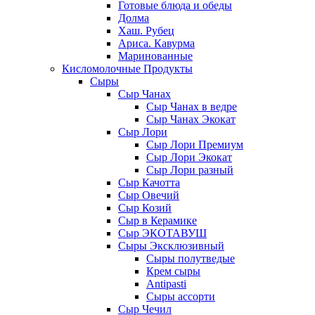
Готовые блюда и обеды
Долма
Хаш. Рубец
Ариса. Кавурма
Маринованные
Кисломолочные Продукты
Сыры
Сыр Чанах
Сыр Чанах в ведре
Сыр Чанах Экокат
Сыр Лори
Сыр Лори Премиум
Сыр Лори Экокат
Сыр Лори разный
Сыр Качотта
Сыр Овечий
Сыр Козий
Сыр в Керамике
Сыр ЭКОТАВУШ
Сыры Эксклюзивный
Сыры полутведые
Крем сыры
Antipasti
Сыры ассорти
Сыр Чечил