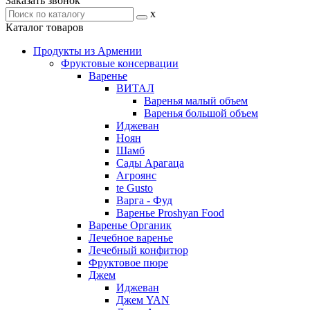
Заказать звонок
x
Каталог товаров
Продукты из Армении
Фруктовые консервации
Варенье
ВИТАЛ
Варенья малый объем
Варенья большой объем
Иджеван
Ноян
Шамб
Сады Арагаца
Агроянс
te Gusto
Варга - Фуд
Варенье Proshyan Food
Варенье Органик
Лечебное варенье
Лечебный конфитюр
Фруктовое пюре
Джем
Иджеван
Джем YAN