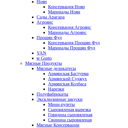
Ноян
Консервация Ноян
Маринады Ноян
Сады Арагаца
Агроянс
Консервация Агроянс
Маринады Агроянс
Прошян Фуд
Консервация Прошян Фуд
Маринады Прошян Фуд
YAN
te Gusto
Мясные Продукты
Мясные деликатесы
Армянская Бастурма
Армянский Суджух
Армянская Колбаса
Нарезки
Полуфабрикаты
Эксклюзивные закуски
Мини-рулеты
Сыровяленая вырезка
Говядина сыровяленая
Свинина сыровяленая
Мясные Консервации