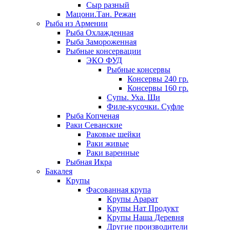
Сыр разный
Мацони.Тан. Режан
Рыба из Армении
Рыба Охлажденная
Рыба Замороженная
Рыбные консервации
ЭКО ФУД
Рыбные консервы
Консервы 240 гр.
Консервы 160 гр.
Супы. Уха. Щи
Филе-кусочки. Суфле
Рыба Копченая
Раки Севанские
Раковые шейки
Раки живые
Раки варенные
Рыбная Икра
Бакалея
Крупы
Фасованная крупа
Крупы Арарат
Крупы Нат Продукт
Крупы Наша Деревня
Другие производители