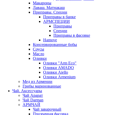
Макароны
Лаваш. Матнакаш
Приправы. Специи
Приправы в банке
АРМСПЕЦИИ
Приправы
Специи
Приправы в фасовке
Hamove
Консервированные бобы
Соусы
Масло
Оливки
Оливки "Arm Eco"
Оливки AMADO
Оливки Aiello
Оливки Armenium
Мед из Армении
Грибы маринованные
Чай. Аксессуары
Чай Арарат
Чай Darman
АРМЧАЙ
Чай заварочный
Прозрачная фасовка