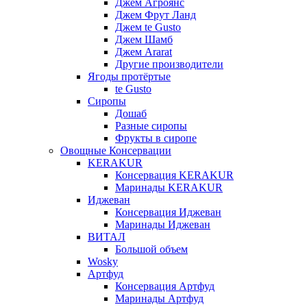
Джем Агроянс
Джем Фрут Ланд
Джем te Gusto
Джем Шамб
Джем Ararat
Другие производители
Ягоды протёртые
te Gusto
Сиропы
Дошаб
Разные сиропы
Фрукты в сиропе
Овощные Консервации
KERAKUR
Консервация KERAKUR
Маринады KERAKUR
Иджеван
Консервация Иджеван
Маринады Иджеван
ВИТАЛ
Большой объем
Wosky
Артфуд
Консервация Артфуд
Маринады Артфуд