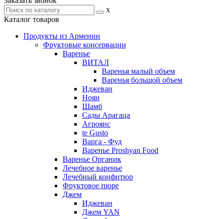
Заказать звонок
x
Каталог товаров
Продукты из Армении
Фруктовые консервации
Варенье
ВИТАЛ
Варенья малый объем
Варенья большой объем
Иджеван
Ноян
Шамб
Сады Арагаца
Агроянс
te Gusto
Варга - Фуд
Варенье Proshyan Food
Варенье Органик
Лечебное варенье
Лечебный конфитюр
Фруктовое пюре
Джем
Иджеван
Джем YAN