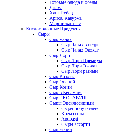
Готовые блюда и обеды
Долма
Хаш. Рубец
Ариса. Кавурма
Маринованные
Кисломолочные Продукты
Сыры
Сыр Чанах
Сыр Чанах в ведре
Сыр Чанах Экокат
Сыр Лори
Сыр Лори Премиум
Сыр Лори Экокат
Сыр Лори разный
Сыр Качотта
Сыр Овечий
Сыр Козий
Сыр в Керамике
Сыр ЭКОТАВУШ
Сыры Эксклюзивный
Сыры полутведые
Крем сыры
Antipasti
Сыры ассорти
Сыр Чечил