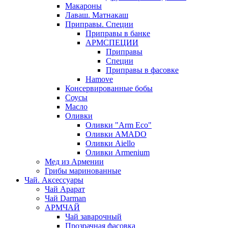
Макароны
Лаваш. Матнакаш
Приправы. Специи
Приправы в банке
АРМСПЕЦИИ
Приправы
Специи
Приправы в фасовке
Hamove
Консервированные бобы
Соусы
Масло
Оливки
Оливки "Arm Eco"
Оливки AMADO
Оливки Aiello
Оливки Armenium
Мед из Армении
Грибы маринованные
Чай. Аксессуары
Чай Арарат
Чай Darman
АРМЧАЙ
Чай заварочный
Прозрачная фасовка