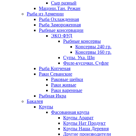
Сыр разный
Мацони.Тан. Режан
Рыба из Армении
Рыба Охлажденная
Рыба Замороженная
Рыбные консервации
ЭКО ФУД
Рыбные консервы
Консервы 240 гр.
Консервы 160 гр.
Супы. Уха. Щи
Филе-кусочки. Суфле
Рыба Копченая
Раки Севанские
Раковые шейки
Раки живые
Раки варенные
Рыбная Икра
Бакалея
Крупы
Фасованная крупа
Крупы Арарат
Крупы Нат Продукт
Крупы Наша Деревня
Другие производители