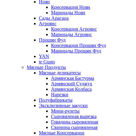
Ноян
Консервация Ноян
Маринады Ноян
Сады Арагаца
Агроянс
Консервация Агроянс
Маринады Агроянс
Прошян Фуд
Консервация Прошян Фуд
Маринады Прошян Фуд
YAN
te Gusto
Мясные Продукты
Мясные деликатесы
Армянская Бастурма
Армянский Суджух
Армянская Колбаса
Нарезки
Полуфабрикаты
Эксклюзивные закуски
Мини-рулеты
Сыровяленая вырезка
Говядина сыровяленая
Свинина сыровяленая
Мясные Консервации