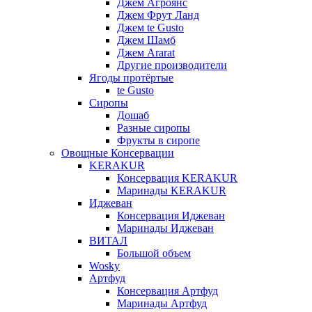
Джем Агроянс
Джем Фрут Ланд
Джем te Gusto
Джем Шамб
Джем Ararat
Другие производители
Ягоды протёртые
te Gusto
Сиропы
Дошаб
Разные сиропы
Фрукты в сиропе
Овощные Консервации
KERAKUR
Консервация KERAKUR
Маринады KERAKUR
Иджеван
Консервация Иджеван
Маринады Иджеван
ВИТАЛ
Большой объем
Wosky
Артфуд
Консервация Артфуд
Маринады Артфуд