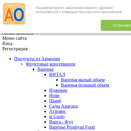
Нашим интернет-магазином намного удобнее
+7 (495) 646-888-1
пользоваться с помощью бесплатного приложения!
В корзине
0
товаров
Установи
x
Меню каталога
Меню сайта
Вход
Регистрация
Продукты из Армении
Фруктовые консервации
Варенье
ВИТАЛ
Варенья малый объем
Варенья большой объем
Иджеван
Ноян
Шамб
Сады Арагаца
Агроянс
te Gusto
Варга - Фуд
Варенье Proshyan Food