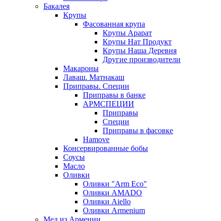
Бакалея
Крупы
Фасованная крупа
Крупы Арарат
Крупы Нат Продукт
Крупы Наша Деревня
Другие производители
Макароны
Лаваш. Матнакаш
Приправы. Специи
Приправы в банке
АРМСПЕЦИИ
Приправы
Специи
Приправы в фасовке
Hamove
Консервированные бобы
Соусы
Масло
Оливки
Оливки "Arm Eco"
Оливки AMADO
Оливки Aiello
Оливки Armenium
Мед из Армении