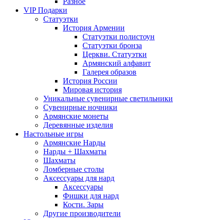
Разное
VIP Подарки
Статуэтки
История Армении
Статуэтки полистоун
Статуэтки бронза
Церкви. Статуэтки
Армянский алфавит
Галерея образов
История России
Мировая история
Уникальные сувенирные светильники
Сувенирные ночники
Армянские монеты
Деревянные изделия
Настольные игры
Армянские Нарды
Нарды + Шахматы
Шахматы
Ломберные столы
Аксессуары для нард
Аксессуары
Фишки для нард
Кости. Зары
Другие производители