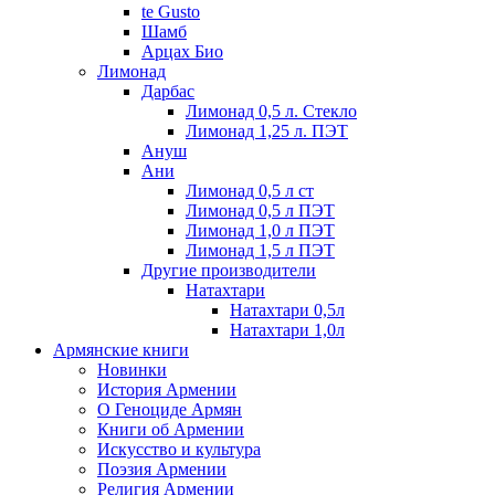
te Gusto
Шамб
Арцах Био
Лимонад
Дарбас
Лимонад 0,5 л. Стекло
Лимонад 1,25 л. ПЭТ
Ануш
Ани
Лимонад 0,5 л ст
Лимонад 0,5 л ПЭТ
Лимонад 1,0 л ПЭТ
Лимонад 1,5 л ПЭТ
Другие производители
Натахтари
Натахтари 0,5л
Натахтари 1,0л
Армянские книги
Новинки
История Армении
О Геноциде Армян
Книги об Армении
Иcкусство и культура
Поэзия Армении
Религия Армении