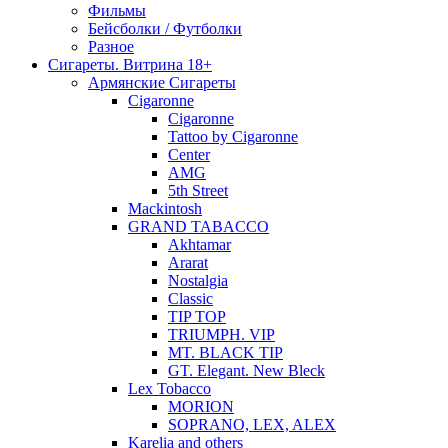
Фильмы
Бейсболки / Футболки
Разное
Сигареты. Витрина 18+
Армянские Сигареты
Cigaronne
Cigaronne
Tattoo by Cigaronne
Center
AMG
5th Street
Mackintosh
GRAND TABACCO
Akhtamar
Ararat
Nostalgia
Classic
TIP TOP
TRIUMPH. VIP
MT. BLACK TIP
GT. Elegant. New Bleck
Lex Tobacco
MORION
SOPRANO, LEX, ALEX
Karelia and others