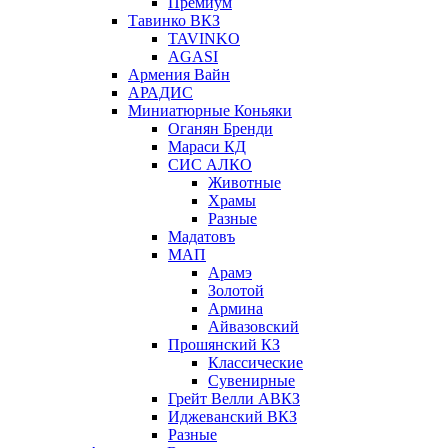
Премиум
Тавинко ВКЗ
TAVINKO
AGASI
Армения Вайн
АРАДИС
Миниатюрные Коньяки
Оганян Бренди
Мараси КД
СИС АЛКО
Животные
Храмы
Разные
Мадатовъ
МАП
Арамэ
Золотой
Армина
Айвазовский
Прошянский КЗ
Классические
Сувенирные
Грейт Велли АВКЗ
Иджеванский ВКЗ
Разные