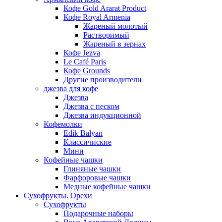
Кофе Gold Ararat Product
Кофе Royal Armenia
Жареный молотый
Растворимый
Жареный в зернах
Кофе Jezva
Le Café Paris
Кофе Grounds
Другие производители
джезва для кофе
Джезва
Джезва с песком
Джезва индукционной
Кофемолки
Edik Balyan
Классичиские
Мини
Кофейные чашки
Глиняные чашки
Фарфоровые чашки
Медные кофейные чашки
Сухофрукты. Орехи
Сухофрукты
Подарочные наборы