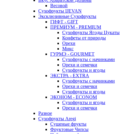
Вкус Араратской Долины
Весовой
Сухофрукты IJEVAN
Эксклюзивные Сухофрукты
ГИФТ - GIFT
ПРЕМИУМ - PREMIUM
Сухофрукты Ягоды Цукаты
Конфеты от природы
Орехи
Микс
ГУРМЭ - GOURMET
Сухофрукты с начинками
Орехи и семечки
Сухофрукты и ягоды
ЭКСТРА - EXTRA
Сухофрукты с начинками
Орехи и семечки
Сухофрукты и ягоды
ЭКОНОМ - ECONOM
Сухофрукты и ягоды
Орехи и семечки
Разное
Сухофрукты Aregi
Сушеные фрукты
Фруктовые Чипсы