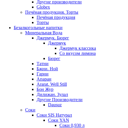
Другие производители
Globex
Печёная продукция. Торты
Печёная продукция
Торты
Безалкогольные напитки
Минеральная Вода
Джермук. Бюрег
Джермук
Джермук классика
Со вкусом лимона
Бюрег
Татни
Бжни. Ной
Гарни
Апаран
Ararat. Well Still
Бон Жур
Дилижан. Зулал
Другие Производители
Dausuz
Соки
Соки SIS Натурал
Соки YAN
Соки 0,930 л