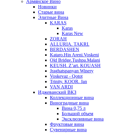
Армянское Вино
Новинки
Старые вина
Элитные Вина
KARAS
Karas
Karas New
ZORAH
ALLURIA. TAKRI.
BERDASHEN
Kataro.Hin Areni.Voskeni
Old Bridge.Tushpa.Malani
KEUSH. Z’art. KOUASH
Jraghatspanyan Winery
Voskevaz - Qotot
Trinity. KOOR. Jan
VAN ARDI
Иджеванский ВКЗ
Коллекционные вина
Виноградные вина
Вина 0,75 л
Большой объем
Эксклюзивные вина
Фруктовые вина
Cувенирные вина