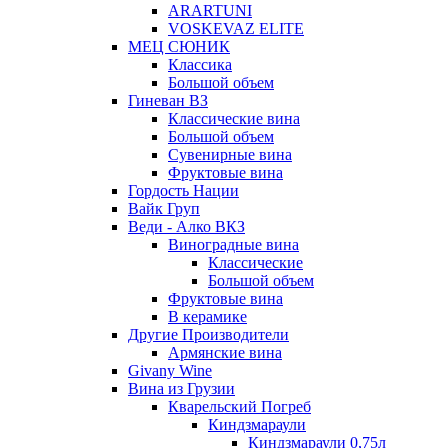
ARARTUNI
VOSKEVAZ ELITE
МЕЦ СЮНИК
Классика
Большой объем
Гиневан ВЗ
Классические вина
Большой объем
Сувенирные вина
Фруктовые вина
Гордость Нации
Вайк Груп
Веди - Алко ВКЗ
Виноградные вина
Классические
Большой объем
Фруктовые вина
В керамике
Другие Производители
Армянские вина
Givany Wine
Вина из Грузии
Кварельский Погреб
Киндзмараули
Киндзмараули 0,75л