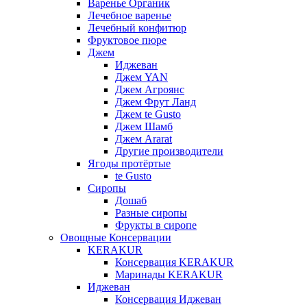
Варенье Органик
Лечебное варенье
Лечебный конфитюр
Фруктовое пюре
Джем
Иджеван
Джем YAN
Джем Агроянс
Джем Фрут Ланд
Джем te Gusto
Джем Шамб
Джем Ararat
Другие производители
Ягоды протёртые
te Gusto
Сиропы
Дошаб
Разные сиропы
Фрукты в сиропе
Овощные Консервации
KERAKUR
Консервация KERAKUR
Маринады KERAKUR
Иджеван
Консервация Иджеван