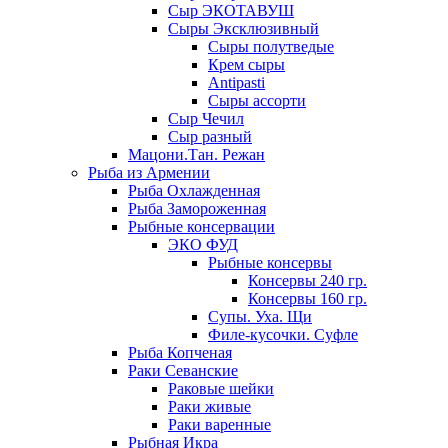
Сыр ЭКОТАВУШ
Сыры Эксклюзивный
Сыры полутведые
Крем сыры
Antipasti
Сыры ассорти
Сыр Чечил
Сыр разный
Мацони.Тан. Режан
Рыба из Армении
Рыба Охлажденная
Рыба Замороженная
Рыбные консервации
ЭКО ФУД
Рыбные консервы
Консервы 240 гр.
Консервы 160 гр.
Супы. Уха. Щи
Филе-кусочки. Суфле
Рыба Копченая
Раки Севанские
Раковые шейки
Раки живые
Раки варенные
Рыбная Икра