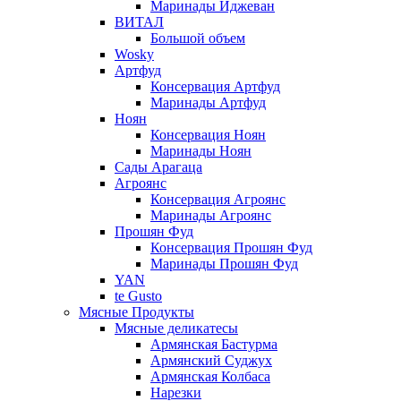
Маринады Иджеван
ВИТАЛ
Большой объем
Wosky
Артфуд
Консервация Артфуд
Маринады Артфуд
Ноян
Консервация Ноян
Маринады Ноян
Сады Арагаца
Агроянс
Консервация Агроянс
Маринады Агроянс
Прошян Фуд
Консервация Прошян Фуд
Маринады Прошян Фуд
YAN
te Gusto
Мясные Продукты
Мясные деликатесы
Армянская Бастурма
Армянский Суджух
Армянская Колбаса
Нарезки