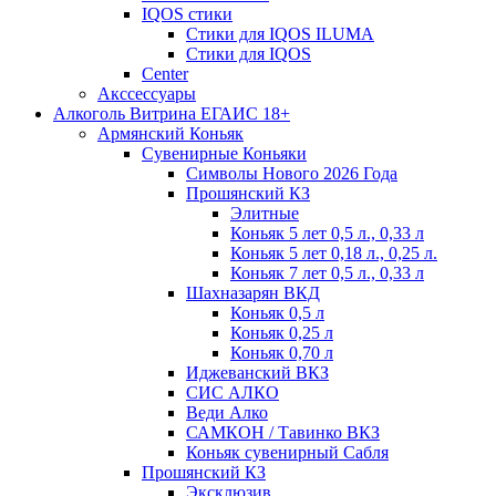
IQOS стики
Стики для IQOS ILUMA
Стики для IQOS
Сenter
Акссессуары
Алкоголь Витрина ЕГАИС 18+
Армянский Коньяк
Сувенирные Коньяки
Символы Нового 2026 Года
Прошянский КЗ
Элитные
Коньяк 5 лет 0,5 л., 0,33 л
Коньяк 5 лет 0,18 л., 0,25 л.
Коньяк 7 лет 0,5 л., 0,33 л
Шахназарян ВКД
Коньяк 0,5 л
Коньяк 0,25 л
Коньяк 0,70 л
Иджеванский ВКЗ
СИС АЛКО
Веди Алко
САМКОН / Тавинко ВКЗ
Коньяк сувенирный Сабля
Прошянский КЗ
Эксклюзив