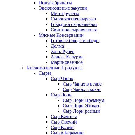
Полуфабрикаты
Эксклюзивные закуски
Мини-рулеты
Сыровяленая вырезка
Говядина сыровяленая
Свинина сыровяленая
Мясные Консервации
Готовые блюда и обеды
Долма
Хаш. Рубец
Ариса. Кавурма
Маринованные
Кисломолочные Продукты
Сыры
Сыр Чанах
Сыр Чанах в ведре
Сыр Чанах Экокат
Сыр Лори
Сыр Лори Премиум
Сыр Лори Экокат
Сыр Лори разный
Сыр Качотта
Сыр Овечий
Сыр Козий
Сыр в Керамике