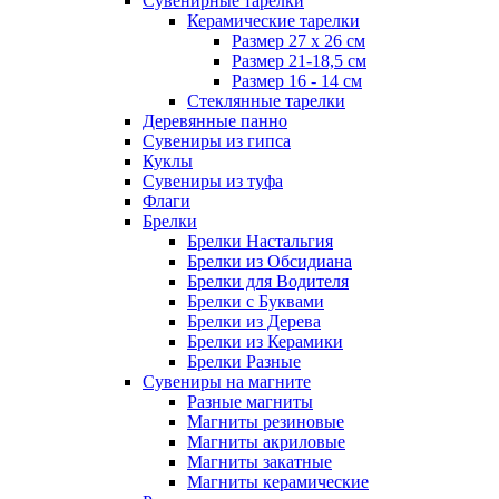
Сувенирные тарелки
Керамические тарелки
Размер 27 х 26 см
Размер 21-18,5 см
Размер 16 - 14 см
Стеклянные тарелки
Деревянные панно
Сувениры из гипса
Куклы
Сувениры из туфа
Флаги
Брелки
Брелки Настальгия
Брелки из Обсидиана
Брелки для Водителя
Брелки с Буквами
Брелки из Дерева
Брелки из Керамики
Брелки Разные
Сувениры на магните
Разные магниты
Магниты резиновые
Магниты акриловые
Магниты закатные
Магниты керамические