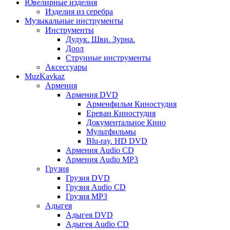
Ювелирные изделия
Изделия из серебра
Музыкальные инструменты
Инструменты
Дудук. Шви. Зурна.
Доол
Струнные инструменты
Аксессуары
MuzKavkaz
Армения
Армения DVD
Арменфильм Киностудия
Ереван Киностудия
Документальное Кино
Мультфильмы
Blu-ray. HD DVD
Армения Audio CD
Армения Audio MP3
Грузия
Грузия DVD
Грузия Audio CD
Грузия MP3
Адыгея
Адыгея DVD
Адыгея Audio CD