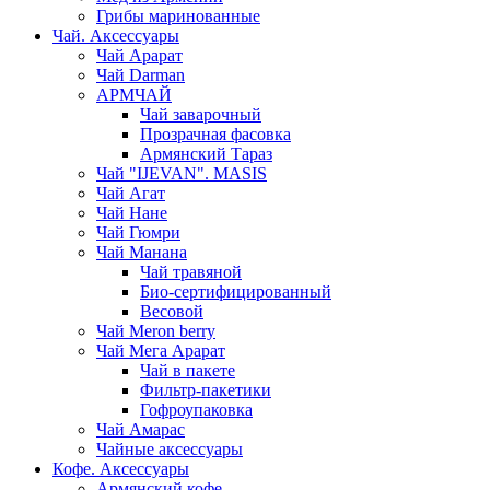
Грибы маринованные
Чай. Аксессуары
Чай Арарат
Чай Darman
АРМЧАЙ
Чай заварочный
Прозрачная фасовка
Армянский Тараз
Чай "IJEVAN". MASIS
Чай Агат
Чай Нане
Чай Гюмри
Чай Манана
Чай травяной
Био-сертифицированный
Весовой
Чай Meron berry
Чай Мега Арарат
Чай в пакете
Фильтр-пакетики
Гофроупаковка
Чай Амарас
Чайные аксессуары
Кофе. Аксессуары
Армянский кофе