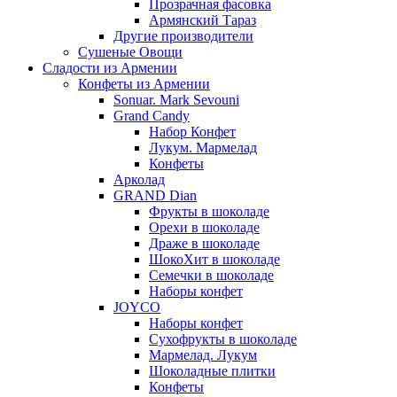
Прозрачная фасовка
Армянский Тараз
Другие производители
Сушеные Овощи
Сладости из Армении
Конфеты из Армении
Sonuar. Mark Sevouni
Grand Candy
Набор Конфет
Лукум. Мармелад
Конфеты
Арколад
GRAND Dian
Фрукты в шоколаде
Орехи в шоколаде
Драже в шоколаде
ШокоХит в шоколаде
Семечки в шоколаде
Наборы конфет
JOYCO
Наборы конфет
Сухофрукты в шоколаде
Мармелад. Лукум
Шоколадные плитки
Конфеты