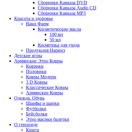
Сборники Кавказа DVD
Сборники Кавказа Audio CD
Сборники Кавказа MP3
Красота и здоровье
Ваки Фарм
Косметические масла
100 мл
50 мл
Косметика для ухода
Продукция Наринэ
Детские игры
Армянские Этно Ковры
Коврики
Половики
Ковры Модерн
3 D Ковры
Классические Ковры
Армянские Ковры
Одежда. Обувь
Шарфы и шапки
Футболки
Бейсболки
Этно масики балетки
О геноциде
Книги