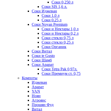
Соки 0,250 л
Соки SIS 1,6 л.
Соки Иджеван
Соки 1.0 л
Соки 0.25 л
Соки Noyan Premium
Соки и Нектары 1,0 л
Соки и Нектары 0,2 л
Соки стекло 0,75 л
Соки стекло 0,25 л
Соки Органик
Соки Витал
Соки te Gusto
Соки Шамб
Соки Арарат
Соки Tetra Pak 0,97л.
Соки Премиум ст. 0,75
Компоты
Иджеван
Арарат
YAN
Ноян
Агроянс
Прошян Фуд
Витал