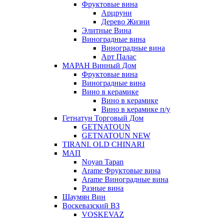
Фруктовые вина
Арцруни
Дерево Жизни
Элитные Вина
Виноградные вина
Виноградные вина
Арт Палас
МАРАН Винный Дом
Фруктовые вина
Виноградные вина
Вино в керамике
Вино в керамике
Вино в керамике п/у
Гетнатун Торговый Дом
GETNATOUN
GETNATOUN NEW
TIRANI. OLD CHINARI
МАП
Noyan Tapan
Arame Фруктовые вина
Arame Виноградные вина
Разные вина
Шаумян Вин
Воскевазский ВЗ
VOSKEVAZ