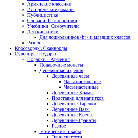
Армянские классики
Исторические романы
Публицистика
Словари. Разговорники
Учебники. Самоучители
Детские книги
Для дошкольников<br> и младших классов
Разное
Кроссворды. Сканворды
Сувениры. Подарки
Подарки – Армения
Подарочные монеты
Деревянные изделия
Деревянные часы
Часы настольные
Часы настенные
Деревянные Храмы
Подставки для напитков
Деревянные Тарелки
Деревянные Вазы
Деревянные Кресты
Деревянные Гранаты
Разное
Этнические товары
Этно скатерти