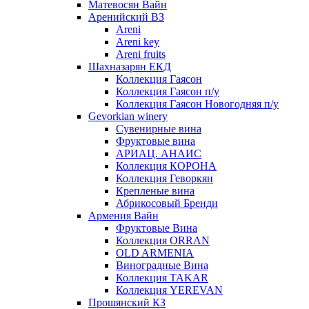
Матевосян Вайн
Аренийский ВЗ
Areni
Areni key
Areni fruits
Шахназарян ЕКД
Коллекция Гаясон
Коллекция Гаясон п/у
Коллекция Гаясон Новогодняя п/у
Gevorkian winery
Сувенирные вина
Фруктовые вина
АРИАЦ. АНАИС
Коллекция КОРОНА
Коллекция Геворкян
Крепленые вина
Абрикосовый Бренди
Армения Вайн
Фруктовые Вина
Коллекция ORRAN
OLD ARMENIA
Виноградные Вина
Коллекция TAKAR
Коллекция YEREVAN
Прошянский КЗ