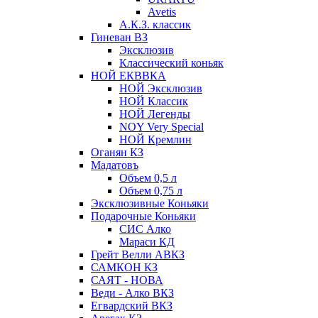
Avetis
А.К.З. классик
Гиневан ВЗ
Эксклюзив
Классический коньяк
НОЙ ЕКВВКА
НОЙ Эксклюзив
НОЙ Классик
НОЙ Легенды
NOY Very Speсial
НОЙ Кремлин
Оганян КЗ
Мадатовъ
Объем 0,5 л
Объем 0,75 л
Эксклюзивные Коньяки
Подарочные Коньяки
СИС Алко
Мараси КД
Грейт Велли АВКЗ
САМКОН КЗ
САЯТ - НОВА
Веди - Алко ВКЗ
Егвардский ВКЗ