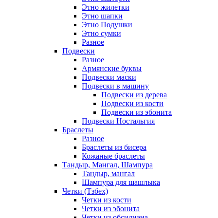
Этно жилетки
Этно шапки
Этно Подушки
Этно сумки
Разное
Подвески
Разное
Армянские буквы
Подвески маски
Подвески в машину
Подвески из дерева
Подвески из кости
Подвески из эбонита
Подвески Ностальгия
Браслеты
Разное
Браслеты из бисера
Кожаные браслеты
Тандыр, Мангал, Шампура
Тандыр, мангал
Шампура для шашлыка
Четки (Тзбех)
Четки из кости
Четки из эбонита
Четки из обсидиана