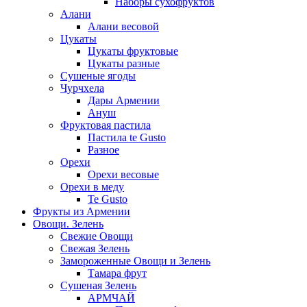
Наборы сухофруктов
Алани
Алани весовой
Цукаты
Цукаты фруктовые
Цукаты разные
Сушеные ягоды
Чурчхела
Дары Армении
Ануш
Фруктовая пастила
Пастила te Gusto
Разное
Орехи
Орехи весовые
Орехи в меду
Te Gusto
Фрукты из Армении
Овощи. Зелень
Свежие Овощи
Свежая Зелень
Замороженные Овощи и Зелень
Тамара фрут
Сушеная Зелень
АРМЧАЙ