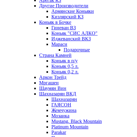
Арегак КЗ
Другие Производители
Армянские Коньяки
Кизлярский КЗ
Коньяк в Бочке
Гиневан ВЗ
Коньяк "СИС АЛКО"
Иджеванский ВКЗ
Мараси
Подарочные
Страна Камней
Коньяк в п/у
Коньяк 0,5 л.
Коньяк 0,2 л.
Аркон Трейд
Мргашен
Шаумян Вин
Шахназарян ВКД
Шахназарян
ГАЯСОН
Жемчужина
Мозаика
Mustang. Black Mountain
Platinum Mountain
Parakar