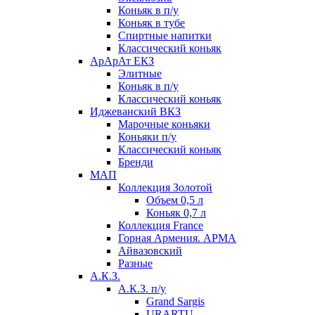
Коньяк в п/у
Коньяк в тубе
Спиртные напитки
Классический коньяк
АрАрАт ЕКЗ
Элитные
Коньяк в п/у
Классический коньяк
Иджеванский ВКЗ
Марочные коньяки
Коньяки п/у
Классический коньяк
Бренди
МАП
Коллекция Золотой
Объем 0,5 л
Коньяк 0,7 л
Коллекция France
Горная Армения. АРМА
Айвазовский
Разные
А.К.З.
А.К.З. п/у
Grand Sargis
URARTU