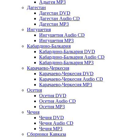
Адыгея MP3
Дагестан
Дагестан DVD
Дагестан Audio CD
Дагестан MP3
Ингушетия
Ингушетия Audio CD
Ингушетия MP3
Кабардино-Балкария
Кабардино-Балкария DVD
Кабардино-Балкария Audio CD
Кабардино-Балкария MP3
Карачаево-Черкесия
Карачаево-Черкесия DVD
Карачаево-Черкесия Audio CD
Карачаево-Черкесия MP3
Осетия
Осетия DVD
Осетия Audio CD
Осетия MP3
Чечня
Чечня DVD
Чечня Audio CD
Чечня MP3
Сборники Кавказа