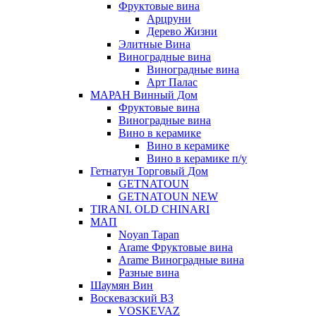
Фруктовые вина
Арцруни
Дерево Жизни
Элитные Вина
Виноградные вина
Виноградные вина
Арт Палас
МАРАН Винный Дом
Фруктовые вина
Виноградные вина
Вино в керамике
Вино в керамике
Вино в керамике п/у
Гетнатун Торговый Дом
GETNATOUN
GETNATOUN NEW
TIRANI. OLD CHINARI
МАП
Noyan Tapan
Arame Фруктовые вина
Arame Виноградные вина
Разные вина
Шаумян Вин
Воскевазский ВЗ
VOSKEVAZ