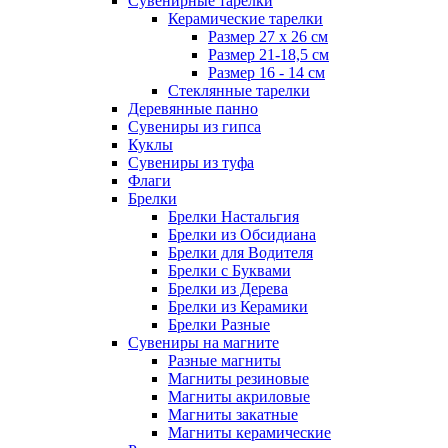
Сувенирные тарелки
Керамические тарелки
Размер 27 х 26 см
Размер 21-18,5 см
Размер 16 - 14 см
Стеклянные тарелки
Деревянные панно
Сувениры из гипса
Куклы
Сувениры из туфа
Флаги
Брелки
Брелки Настальгия
Брелки из Обсидиана
Брелки для Водителя
Брелки с Буквами
Брелки из Дерева
Брелки из Керамики
Брелки Разные
Сувениры на магните
Разные магниты
Магниты резиновые
Магниты акриловые
Магниты закатные
Магниты керамические