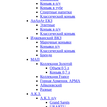
Коньяк в п/у
Коньяк в тубе
Спиртные напитки
Классический коньяк
АрАрАт ЕКЗ
Элитные
Коньяк в п/у
Классический коньяк
Иджеванский ВКЗ
Марочные коньяки
Коньяки п/у
Классический коньяк
Бренди
МАП
Коллекция Золотой
Объем 0,5 л
Коньяк 0,7 л
Коллекция France
Горная Армения. АРМА
Айвазовский
Разные
А.К.З.
А.К.З. п/у
Grand Sargis
URARTU