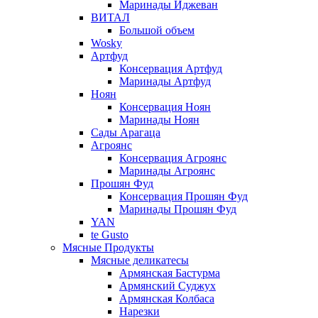
Маринады Иджеван
ВИТАЛ
Большой объем
Wosky
Артфуд
Консервация Артфуд
Маринады Артфуд
Ноян
Консервация Ноян
Маринады Ноян
Сады Арагаца
Агроянс
Консервация Агроянс
Маринады Агроянс
Прошян Фуд
Консервация Прошян Фуд
Маринады Прошян Фуд
YAN
te Gusto
Мясные Продукты
Мясные деликатесы
Армянская Бастурма
Армянский Суджух
Армянская Колбаса
Нарезки