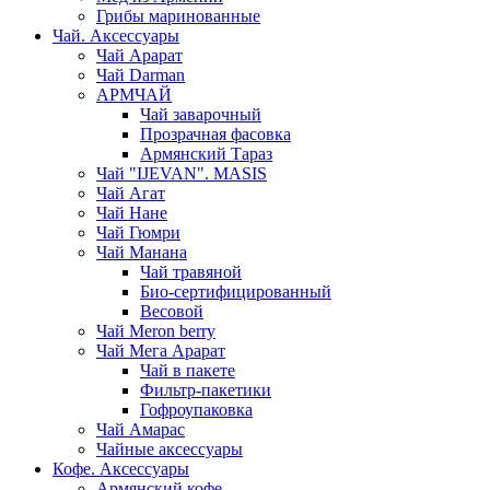
Грибы маринованные
Чай. Аксессуары
Чай Арарат
Чай Darman
АРМЧАЙ
Чай заварочный
Прозрачная фасовка
Армянский Тараз
Чай "IJEVAN". MASIS
Чай Агат
Чай Нане
Чай Гюмри
Чай Манана
Чай травяной
Био-сертифицированный
Весовой
Чай Meron berry
Чай Мега Арарат
Чай в пакете
Фильтр-пакетики
Гофроупаковка
Чай Амарас
Чайные аксессуары
Кофе. Аксессуары
Армянский кофе