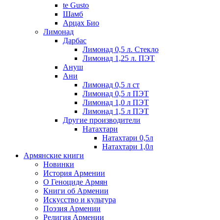
te Gusto
Шамб
Арцах Био
Лимонад
Дарбас
Лимонад 0,5 л. Стекло
Лимонад 1,25 л. ПЭТ
Ануш
Ани
Лимонад 0,5 л ст
Лимонад 0,5 л ПЭТ
Лимонад 1,0 л ПЭТ
Лимонад 1,5 л ПЭТ
Другие производители
Натахтари
Натахтари 0,5л
Натахтари 1,0л
Армянские книги
Новинки
История Армении
О Геноциде Армян
Книги об Армении
Иcкусство и культура
Поэзия Армении
Религия Армении