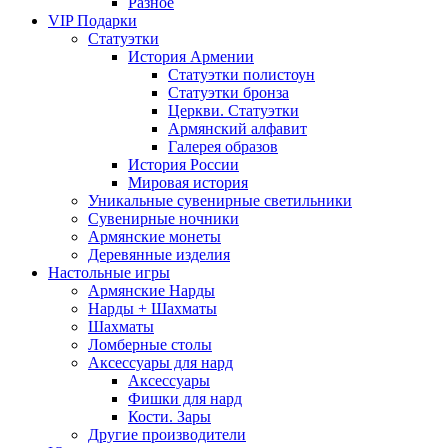
Разное
VIP Подарки
Статуэтки
История Армении
Статуэтки полистоун
Статуэтки бронза
Церкви. Статуэтки
Армянский алфавит
Галерея образов
История России
Мировая история
Уникальные сувенирные светильники
Сувенирные ночники
Армянские монеты
Деревянные изделия
Настольные игры
Армянские Нарды
Нарды + Шахматы
Шахматы
Ломберные столы
Аксессуары для нард
Аксессуары
Фишки для нард
Кости. Зары
Другие производители