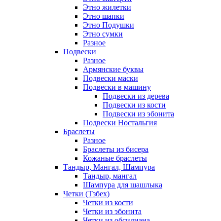
Этно жилетки
Этно шапки
Этно Подушки
Этно сумки
Разное
Подвески
Разное
Армянские буквы
Подвески маски
Подвески в машину
Подвески из дерева
Подвески из кости
Подвески из эбонита
Подвески Ностальгия
Браслеты
Разное
Браслеты из бисера
Кожаные браслеты
Тандыр, Мангал, Шампура
Тандыр, мангал
Шампура для шашлыка
Четки (Тзбех)
Четки из кости
Четки из эбонита
Четки из обсидиана