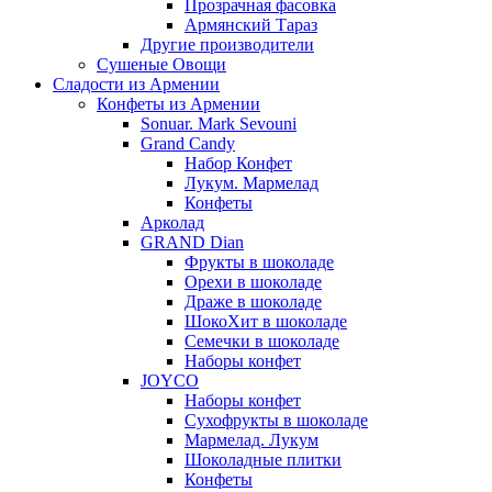
Прозрачная фасовка
Армянский Тараз
Другие производители
Сушеные Овощи
Сладости из Армении
Конфеты из Армении
Sonuar. Mark Sevouni
Grand Candy
Набор Конфет
Лукум. Мармелад
Конфеты
Арколад
GRAND Dian
Фрукты в шоколаде
Орехи в шоколаде
Драже в шоколаде
ШокоХит в шоколаде
Семечки в шоколаде
Наборы конфет
JOYCO
Наборы конфет
Сухофрукты в шоколаде
Мармелад. Лукум
Шоколадные плитки
Конфеты