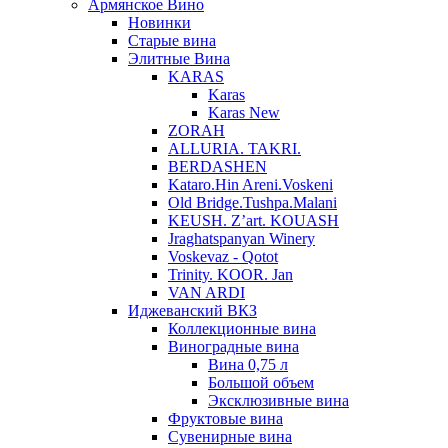
Армянское Вино
Новинки
Старые вина
Элитные Вина
KARAS
Karas
Karas New
ZORAH
ALLURIA. TAKRI.
BERDASHEN
Kataro.Hin Areni.Voskeni
Old Bridge.Tushpa.Malani
KEUSH. Z’art. KOUASH
Jraghatspanyan Winery
Voskevaz - Qotot
Trinity. KOOR. Jan
VAN ARDI
Иджеванский ВКЗ
Коллекционные вина
Виноградные вина
Вина 0,75 л
Большой объем
Эксклюзивные вина
Фруктовые вина
Cувенирные вина