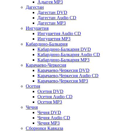
Адыгея MP3
Дагестан
Дагестан DVD
Дагестан Audio CD
Дагестан MP3
Ингушетия
Ингушетия Audio CD
Ингушетия MP3
Кабардино-Балкария
Кабардино-Балкария DVD
Кабардино-Балкария Audio CD
Кабардино-Балкария MP3
Карачаево-Черкесия
Карачаево-Черкесия DVD
Карачаево-Черкесия Audio CD
Карачаево-Черкесия MP3
Осетия
Осетия DVD
Осетия Audio CD
Осетия MP3
Чечня
Чечня DVD
Чечня Audio CD
Чечня MP3
Сборники Кавказа