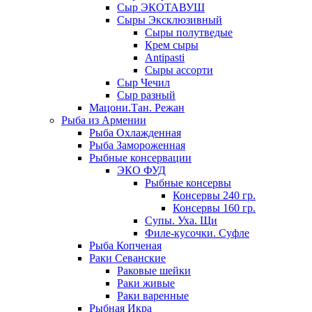
Сыр ЭКОТАВУШ
Сыры Эксклюзивный
Сыры полутведые
Крем сыры
Antipasti
Сыры ассорти
Сыр Чечил
Сыр разный
Мацони.Тан. Режан
Рыба из Армении
Рыба Охлажденная
Рыба Замороженная
Рыбные консервации
ЭКО ФУД
Рыбные консервы
Консервы 240 гр.
Консервы 160 гр.
Супы. Уха. Щи
Филе-кусочки. Суфле
Рыба Копченая
Раки Севанские
Раковые шейки
Раки живые
Раки варенные
Рыбная Икра