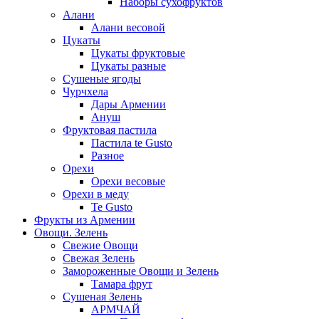
Наборы сухофруктов
Алани
Алани весовой
Цукаты
Цукаты фруктовые
Цукаты разные
Сушеные ягоды
Чурчхела
Дары Армении
Ануш
Фруктовая пастила
Пастила te Gusto
Разное
Орехи
Орехи весовые
Орехи в меду
Te Gusto
Фрукты из Армении
Овощи. Зелень
Свежие Овощи
Свежая Зелень
Замороженные Овощи и Зелень
Тамара фрут
Сушеная Зелень
АРМЧАЙ