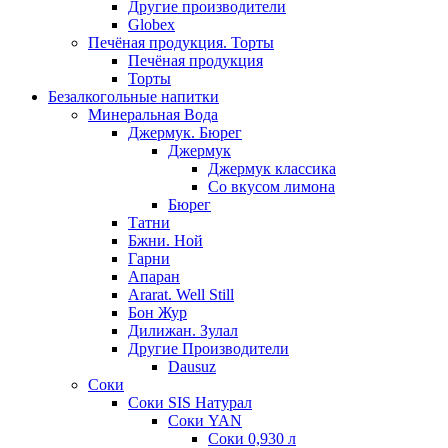
Другие производители
Globex
Печёная продукция. Торты
Печёная продукция
Торты
Безалкогольные напитки
Минеральная Вода
Джермук. Бюрег
Джермук
Джермук классика
Со вкусом лимона
Бюрег
Татни
Бжни. Ной
Гарни
Апаран
Ararat. Well Still
Бон Жур
Дилижан. Зулал
Другие Производители
Dausuz
Соки
Соки SIS Натурал
Соки YAN
Соки 0,930 л