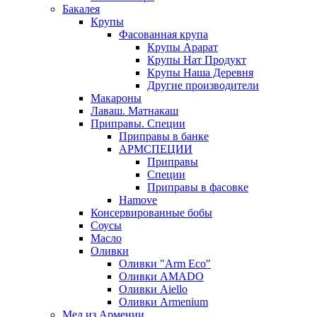
Бакалея
Крупы
Фасованная крупа
Крупы Арарат
Крупы Нат Продукт
Крупы Наша Деревня
Другие производители
Макароны
Лаваш. Матнакаш
Приправы. Специи
Приправы в банке
АРМСПЕЦИИ
Приправы
Специи
Приправы в фасовке
Hamove
Консервированные бобы
Соусы
Масло
Оливки
Оливки "Arm Eco"
Оливки AMADO
Оливки Aiello
Оливки Armenium
Мед из Армении