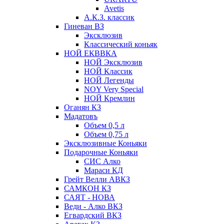
Avetis
А.К.З. классик
Гиневан ВЗ
Эксклюзив
Классический коньяк
НОЙ ЕКВВКА
НОЙ Эксклюзив
НОЙ Классик
НОЙ Легенды
NOY Very Speсial
НОЙ Кремлин
Оганян КЗ
Мадатовъ
Объем 0,5 л
Объем 0,75 л
Эксклюзивные Коньяки
Подарочные Коньяки
СИС Алко
Мараси КД
Грейт Велли АВКЗ
САМКОН КЗ
САЯТ - НОВА
Веди - Алко ВКЗ
Егвардский ВКЗ