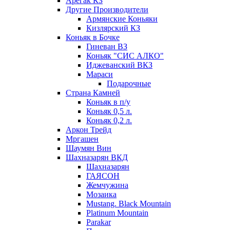
Арегак КЗ
Другие Производители
Армянские Коньяки
Кизлярский КЗ
Коньяк в Бочке
Гиневан ВЗ
Коньяк "СИС АЛКО"
Иджеванский ВКЗ
Мараси
Подарочные
Страна Камней
Коньяк в п/у
Коньяк 0,5 л.
Коньяк 0,2 л.
Аркон Трейд
Мргашен
Шаумян Вин
Шахназарян ВКД
Шахназарян
ГАЯСОН
Жемчужина
Мозаика
Mustang. Black Mountain
Platinum Mountain
Parakar