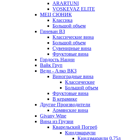
ARARTUNI
VOSKEVAZ ELITE
МЕЦ СЮНИК
Классика
Большой объем
Гиневан ВЗ
Классические вина
Большой объем
Сувенирные вина
Фруктовые вина
Гордость Нации
Вайк Груп
Веди - Алко ВКЗ
Виноградные вина
Классические
Большой объем
Фруктовые вина
В керамике
Другие Производители
Армянские вина
Givany Wine
Вина из Грузии
Кварельский Погреб
Киндзмараули
Киндзмараули 0,75л