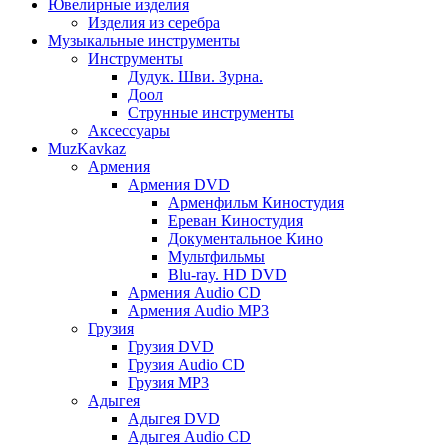
Ювелирные изделия
Изделия из серебра
Музыкальные инструменты
Инструменты
Дудук. Шви. Зурна.
Доол
Струнные инструменты
Аксессуары
MuzKavkaz
Армения
Армения DVD
Арменфильм Киностудия
Ереван Киностудия
Документальное Кино
Мультфильмы
Blu-ray. HD DVD
Армения Audio CD
Армения Audio MP3
Грузия
Грузия DVD
Грузия Audio CD
Грузия MP3
Адыгея
Адыгея DVD
Адыгея Audio CD