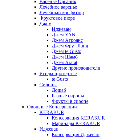
Варенье Органик
Лечебное варенье
Лечебный конфитюр
Фруктовое пюре
Джем
Иджеван
Джем YAN
Джем Агроянс
Джем Фрут Ланд
Джем te Gusto
Джем Шамб
Джем Ararat
Другие производители
Ягоды протёртые
te Gusto
Сиропы
Дошаб
Разные сиропы
Фрукты в сиропе
Овощные Консервации
KERAKUR
Консервация KERAKUR
Маринады KERAKUR
Иджеван
Консервация Иджеван