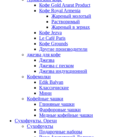
Кофе Gold Ararat Product
Кофе Royal Armenia
Жареный молотый
Растворимый
Жареный в зернах
Кофе Jezva
Le Café Paris
Кофе Grounds
Другие производители
джезва для кофе
Джезва
Джезва с песком
Джезва индукционной
Кофемолки
Edik Balyan
Классичиские
Мини
Кофейные чашки
Глиняные чашки
Фарфоровые чашки
Медные кофейные чашки
Сухофрукты. Орехи
Сухофрукты
Подарочные наборы