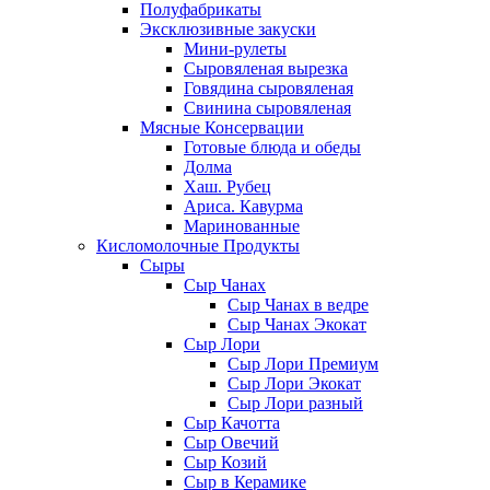
Полуфабрикаты
Эксклюзивные закуски
Мини-рулеты
Сыровяленая вырезка
Говядина сыровяленая
Свинина сыровяленая
Мясные Консервации
Готовые блюда и обеды
Долма
Хаш. Рубец
Ариса. Кавурма
Маринованные
Кисломолочные Продукты
Сыры
Сыр Чанах
Сыр Чанах в ведре
Сыр Чанах Экокат
Сыр Лори
Сыр Лори Премиум
Сыр Лори Экокат
Сыр Лори разный
Сыр Качотта
Сыр Овечий
Сыр Козий
Сыр в Керамике