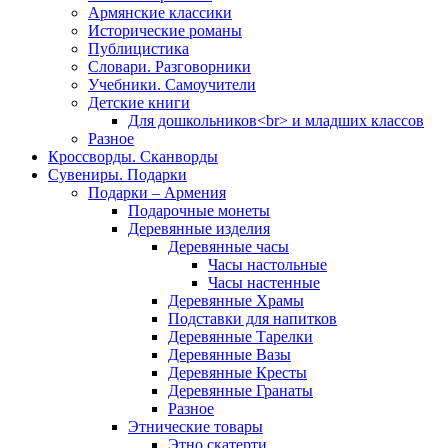
Армянские классики
Исторические романы
Публицистика
Словари. Разговорники
Учебники. Самоучители
Детские книги
Для дошкольников<br> и младших классов
Разное
Кроссворды. Сканворды
Сувениры. Подарки
Подарки – Армения
Подарочные монеты
Деревянные изделия
Деревянные часы
Часы настольные
Часы настенные
Деревянные Храмы
Подставки для напитков
Деревянные Тарелки
Деревянные Вазы
Деревянные Кресты
Деревянные Гранаты
Разное
Этнические товары
Этно скатерти