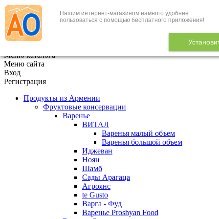
Нашим интернет-магазином намного удобнее
+7 (495) 646-888-1
пользоваться с помощью бесплатного приложения!
В корзине
0
товаров
Установи
x
Меню каталога
Меню сайта
Вход
Регистрация
Продукты из Армении
Фруктовые консервации
Варенье
ВИТАЛ
Варенья малый объем
Варенья большой объем
Иджеван
Ноян
Шамб
Сады Арагаца
Агроянс
te Gusto
Варга - Фуд
Варенье Proshyan Food