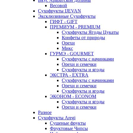
Вкус Араратской Долины
Весовой
Сухофрукты IJEVAN
Эксклюзивные Сухофрукты
ГИФТ - GIFT
ПРЕМИУМ - PREMIUM
Сухофрукты Ягоды Цукаты
Конфеты от природы
Орехи
Микс
ГУРМЭ - GOURMET
Сухофрукты с начинками
Орехи и семечки
Сухофрукты и ягоды
ЭКСТРА - EXTRA
Сухофрукты с начинками
Орехи и семечки
Сухофрукты и ягоды
ЭКОНОМ - ECONOM
Сухофрукты и ягоды
Орехи и семечки
Разное
Сухофрукты Aregi
Сушеные фрукты
Фруктовые Чипсы