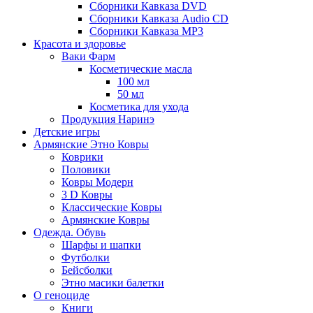
Сборники Кавказа DVD
Сборники Кавказа Audio CD
Сборники Кавказа MP3
Красота и здоровье
Ваки Фарм
Косметические масла
100 мл
50 мл
Косметика для ухода
Продукция Наринэ
Детские игры
Армянские Этно Ковры
Коврики
Половики
Ковры Модерн
3 D Ковры
Классические Ковры
Армянские Ковры
Одежда. Обувь
Шарфы и шапки
Футболки
Бейсболки
Этно масики балетки
О геноциде
Книги