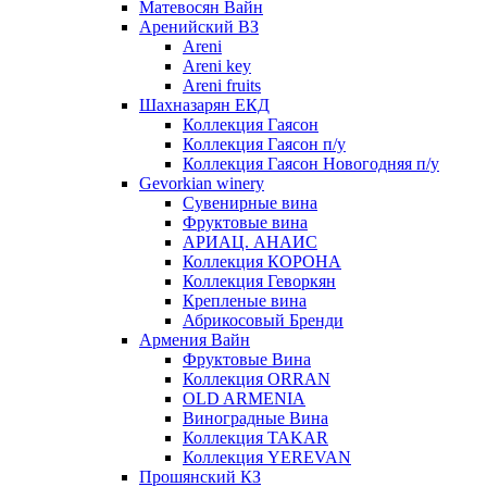
Матевосян Вайн
Аренийский ВЗ
Areni
Areni key
Areni fruits
Шахназарян ЕКД
Коллекция Гаясон
Коллекция Гаясон п/у
Коллекция Гаясон Новогодняя п/у
Gevorkian winery
Сувенирные вина
Фруктовые вина
АРИАЦ. АНАИС
Коллекция КОРОНА
Коллекция Геворкян
Крепленые вина
Абрикосовый Бренди
Армения Вайн
Фруктовые Вина
Коллекция ORRAN
OLD ARMENIA
Виноградные Вина
Коллекция TAKAR
Коллекция YEREVAN
Прошянский КЗ