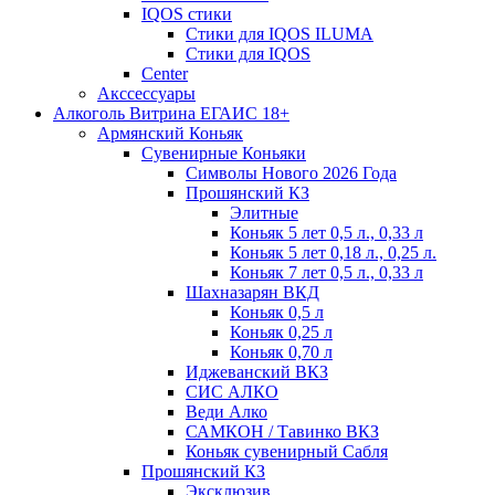
IQOS стики
Стики для IQOS ILUMA
Стики для IQOS
Сenter
Акссессуары
Алкоголь Витрина ЕГАИС 18+
Армянский Коньяк
Сувенирные Коньяки
Символы Нового 2026 Года
Прошянский КЗ
Элитные
Коньяк 5 лет 0,5 л., 0,33 л
Коньяк 5 лет 0,18 л., 0,25 л.
Коньяк 7 лет 0,5 л., 0,33 л
Шахназарян ВКД
Коньяк 0,5 л
Коньяк 0,25 л
Коньяк 0,70 л
Иджеванский ВКЗ
СИС АЛКО
Веди Алко
САМКОН / Тавинко ВКЗ
Коньяк сувенирный Сабля
Прошянский КЗ
Эксклюзив