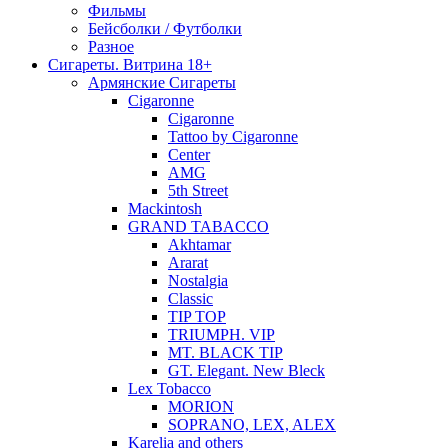
Фильмы
Бейсболки / Футболки
Разное
Сигареты. Витрина 18+
Армянские Сигареты
Cigaronne
Cigaronne
Tattoo by Cigaronne
Center
AMG
5th Street
Mackintosh
GRAND TABACCO
Akhtamar
Ararat
Nostalgia
Classic
TIP TOP
TRIUMPH. VIP
MT. BLACK TIP
GT. Elegant. New Bleck
Lex Tobacco
MORION
SOPRANO, LEX, ALEX
Karelia and others