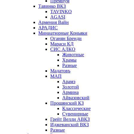
Премиум
Тавинко ВКЗ
TAVINKO
AGASI
Армения Вайн
АРАДИС
Миниатюрные Коньяки
Оганян Бренди
Мараси КД
СИС АЛКО
Животные
Храмы
Разные
Мадатовъ
МАП
Арамэ
Золотой
Армина
Айвазовский
Прошянский КЗ
Классические
Сувенирные
Грейт Велли АВКЗ
Иджеванский ВКЗ
Разные