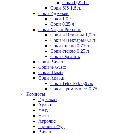
Соки 0,250 л
Соки SIS 1,6 л.
Соки Иджеван
Соки 1.0 л
Соки 0.25 л
Соки Noyan Premium
Соки и Нектары 1,0 л
Соки и Нектары 0,2 л
Соки стекло 0,75 л
Соки стекло 0,25 л
Соки Органик
Соки Витал
Соки te Gusto
Соки Шамб
Соки Арарат
Соки Tetra Pak 0,97л.
Соки Премиум ст. 0,75
Компоты
Иджеван
Арарат
YAN
Ноян
Агроянс
Прошян Фуд
Витал