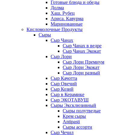
Готовые блюда и обеды
Долма
Хаш. Рубец
Ариса. Кавурма
Маринованные
Кисломолочные Продукты
Сыры
Сыр Чанах
Сыр Чанах в ведре
Сыр Чанах Экокат
Сыр Лори
Сыр Лори Премиум
Сыр Лори Экокат
Сыр Лори разный
Сыр Качотта
Сыр Овечий
Сыр Козий
Сыр в Керамике
Сыр ЭКОТАВУШ
Сыры Эксклюзивный
Сыры полутведые
Крем сыры
Antipasti
Сыры ассорти
Сыр Чечил