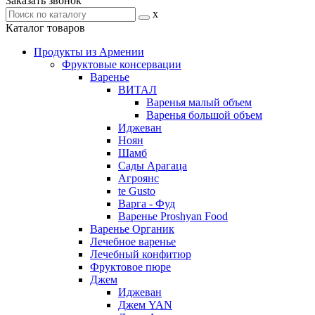
Заказать звонок
x
Каталог товаров
Продукты из Армении
Фруктовые консервации
Варенье
ВИТАЛ
Варенья малый объем
Варенья большой объем
Иджеван
Ноян
Шамб
Сады Арагаца
Агроянс
te Gusto
Варга - Фуд
Варенье Proshyan Food
Варенье Органик
Лечебное варенье
Лечебный конфитюр
Фруктовое пюре
Джем
Иджеван
Джем YAN