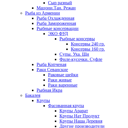
Сыр разный
Мацони.Тан. Режан
Рыба из Армении
Рыба Охлажденная
Рыба Замороженная
Рыбные консервации
ЭКО ФУД
Рыбные консервы
Консервы 240 гр.
Консервы 160 гр.
Супы. Уха. Щи
Филе-кусочки. Суфле
Рыба Копченая
Раки Севанские
Раковые шейки
Раки живые
Раки варенные
Рыбная Икра
Бакалея
Крупы
Фасованная крупа
Крупы Арарат
Крупы Нат Продукт
Крупы Наша Деревня
Другие производители