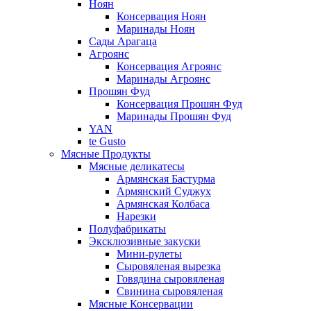
Ноян
Консервация Ноян
Маринады Ноян
Сады Арагаца
Агроянс
Консервация Агроянс
Маринады Агроянс
Прошян Фуд
Консервация Прошян Фуд
Маринады Прошян Фуд
YAN
te Gusto
Мясные Продукты
Мясные деликатесы
Армянская Бастурма
Армянский Суджух
Армянская Колбаса
Нарезки
Полуфабрикаты
Эксклюзивные закуски
Мини-рулеты
Сыровяленая вырезка
Говядина сыровяленая
Свинина сыровяленая
Мясные Консервации