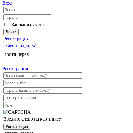
Вход
Запомнить меня
Регистрация
Забыли пароль?
Войти через:
Регистрация
Введите слово на картинке:
*