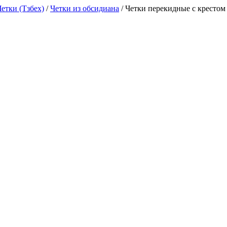
Четки (Тзбех)
/
Четки из обсидиана
/
Четки перекидные с крестом 