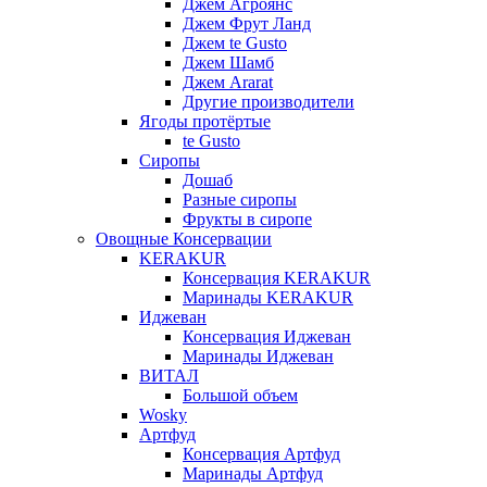
Джем Агроянс
Джем Фрут Ланд
Джем te Gusto
Джем Шамб
Джем Ararat
Другие производители
Ягоды протёртые
te Gusto
Сиропы
Дошаб
Разные сиропы
Фрукты в сиропе
Овощные Консервации
KERAKUR
Консервация KERAKUR
Маринады KERAKUR
Иджеван
Консервация Иджеван
Маринады Иджеван
ВИТАЛ
Большой объем
Wosky
Артфуд
Консервация Артфуд
Маринады Артфуд