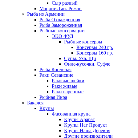
Сыр разный
Мацони.Тан. Режан
Рыба из Армении
Рыба Охлажденная
Рыба Замороженная
Рыбные консервации
ЭКО ФУД
Рыбные консервы
Консервы 240 гр.
Консервы 160 гр.
Супы. Уха. Щи
Филе-кусочки. Суфле
Рыба Копченая
Раки Севанские
Раковые шейки
Раки живые
Раки варенные
Рыбная Икра
Бакалея
Крупы
Фасованная крупа
Крупы Арарат
Крупы Нат Продукт
Крупы Наша Деревня
Другие производители