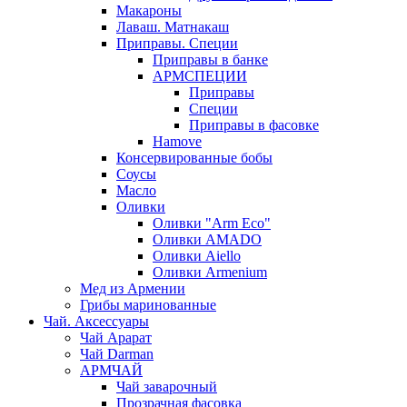
Макароны
Лаваш. Матнакаш
Приправы. Специи
Приправы в банке
АРМСПЕЦИИ
Приправы
Специи
Приправы в фасовке
Hamove
Консервированные бобы
Соусы
Масло
Оливки
Оливки "Arm Eco"
Оливки AMADO
Оливки Aiello
Оливки Armenium
Мед из Армении
Грибы маринованные
Чай. Аксессуары
Чай Арарат
Чай Darman
АРМЧАЙ
Чай заварочный
Прозрачная фасовка