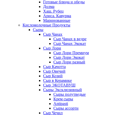
Готовые блюда и обеды
Долма
Хаш. Рубец
Ариса. Кавурма
Маринованные
Кисломолочные Продукты
Сыры
Сыр Чанах
Сыр Чанах в ведре
Сыр Чанах Экокат
Сыр Лори
Сыр Лори Премиум
Сыр Лори Экокат
Сыр Лори разный
Сыр Качотта
Сыр Овечий
Сыр Козий
Сыр в Керамике
Сыр ЭКОТАВУШ
Сыры Эксклюзивный
Сыры полутведые
Крем сыры
Antipasti
Сыры ассорти
Сыр Чечил