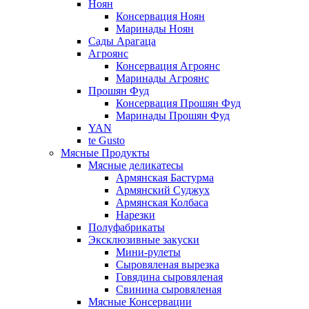
Ноян
Консервация Ноян
Маринады Ноян
Сады Арагаца
Агроянс
Консервация Агроянс
Маринады Агроянс
Прошян Фуд
Консервация Прошян Фуд
Маринады Прошян Фуд
YAN
te Gusto
Мясные Продукты
Мясные деликатесы
Армянская Бастурма
Армянский Суджух
Армянская Колбаса
Нарезки
Полуфабрикаты
Эксклюзивные закуски
Мини-рулеты
Сыровяленая вырезка
Говядина сыровяленая
Свинина сыровяленая
Мясные Консервации