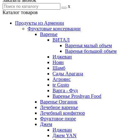
Заказать звонок
x
Каталог товаров
Продукты из Армении
Фруктовые консервации
Варенье
ВИТАЛ
Варенья малый объем
Варенья большой объем
Иджеван
Ноян
Шамб
Сады Арагаца
Агроянс
te Gusto
Варга - Фуд
Варенье Proshyan Food
Варенье Органик
Лечебное варенье
Лечебный конфитюр
Фруктовое пюре
Джем
Иджеван
Джем YAN