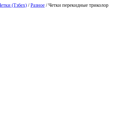
Четки (Тзбех)
/
Разное
/
Четки перекидные триколор