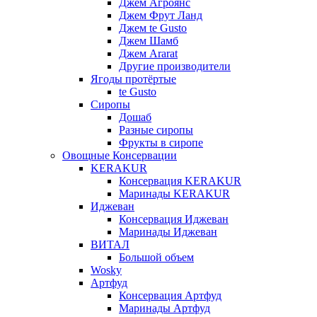
Джем Агроянс
Джем Фрут Ланд
Джем te Gusto
Джем Шамб
Джем Ararat
Другие производители
Ягоды протёртые
te Gusto
Сиропы
Дошаб
Разные сиропы
Фрукты в сиропе
Овощные Консервации
KERAKUR
Консервация KERAKUR
Маринады KERAKUR
Иджеван
Консервация Иджеван
Маринады Иджеван
ВИТАЛ
Большой объем
Wosky
Артфуд
Консервация Артфуд
Маринады Артфуд