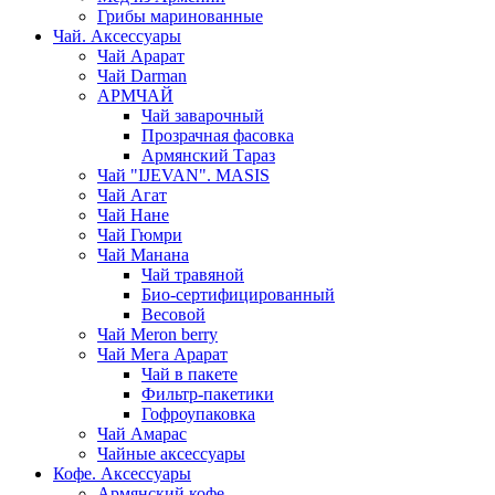
Грибы маринованные
Чай. Аксессуары
Чай Арарат
Чай Darman
АРМЧАЙ
Чай заварочный
Прозрачная фасовка
Армянский Тараз
Чай "IJEVAN". MASIS
Чай Агат
Чай Нане
Чай Гюмри
Чай Манана
Чай травяной
Био-сертифицированный
Весовой
Чай Meron berry
Чай Мега Арарат
Чай в пакете
Фильтр-пакетики
Гофроупаковка
Чай Амарас
Чайные аксессуары
Кофе. Аксессуары
Армянский кофе