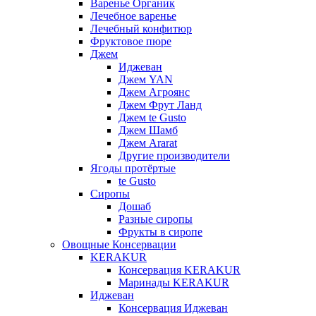
Варенье Органик
Лечебное варенье
Лечебный конфитюр
Фруктовое пюре
Джем
Иджеван
Джем YAN
Джем Агроянс
Джем Фрут Ланд
Джем te Gusto
Джем Шамб
Джем Ararat
Другие производители
Ягоды протёртые
te Gusto
Сиропы
Дошаб
Разные сиропы
Фрукты в сиропе
Овощные Консервации
KERAKUR
Консервация KERAKUR
Маринады KERAKUR
Иджеван
Консервация Иджеван