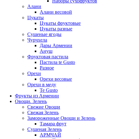
Наборы сухофруктов
Алани
Алани весовой
Цукаты
Цукаты фруктовые
Цукаты разные
Сушеные ягоды
Чурчхела
Дары Армении
Ануш
Фруктовая пастила
Пастила te Gusto
Разное
Орехи
Орехи весовые
Орехи в меду
Te Gusto
Фрукты из Армении
Овощи. Зелень
Свежие Овощи
Свежая Зелень
Замороженные Овощи и Зелень
Тамара фрут
Сушеная Зелень
АРМЧАЙ