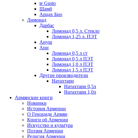
te Gusto
Шамб
Арцах Био
Лимонад
Дарбас
Лимонад 0,5 л. Стекло
Лимонад 1,25 л. ПЭТ
Ануш
Ани
Лимонад 0,5 л ст
Лимонад 0,5 л ПЭТ
Лимонад 1,0 л ПЭТ
Лимонад 1,5 л ПЭТ
Другие производители
Натахтари
Натахтари 0,5л
Натахтари 1,0л
Армянские книги
Новинки
История Армении
О Геноциде Армян
Книги об Армении
Иcкусство и культура
Поэзия Армении
Религия Армении