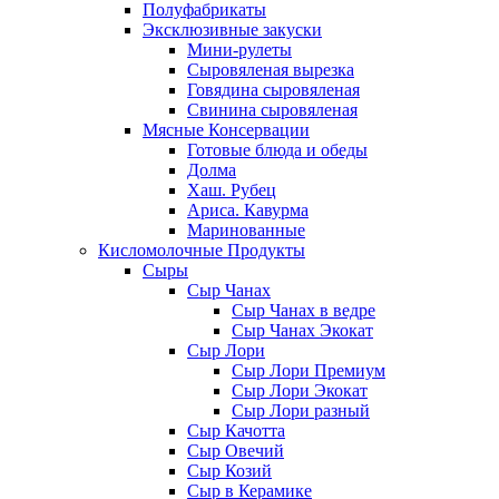
Полуфабрикаты
Эксклюзивные закуски
Мини-рулеты
Сыровяленая вырезка
Говядина сыровяленая
Свинина сыровяленая
Мясные Консервации
Готовые блюда и обеды
Долма
Хаш. Рубец
Ариса. Кавурма
Маринованные
Кисломолочные Продукты
Сыры
Сыр Чанах
Сыр Чанах в ведре
Сыр Чанах Экокат
Сыр Лори
Сыр Лори Премиум
Сыр Лори Экокат
Сыр Лори разный
Сыр Качотта
Сыр Овечий
Сыр Козий
Сыр в Керамике