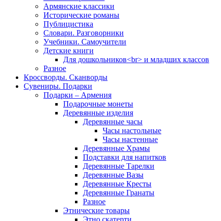
Армянские классики
Исторические романы
Публицистика
Словари. Разговорники
Учебники. Самоучители
Детские книги
Для дошкольников<br> и младших классов
Разное
Кроссворды. Сканворды
Сувениры. Подарки
Подарки – Армения
Подарочные монеты
Деревянные изделия
Деревянные часы
Часы настольные
Часы настенные
Деревянные Храмы
Подставки для напитков
Деревянные Тарелки
Деревянные Вазы
Деревянные Кресты
Деревянные Гранаты
Разное
Этнические товары
Этно скатерти