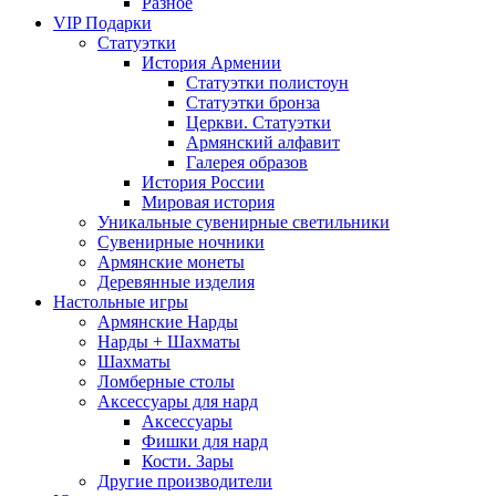
Разное
VIP Подарки
Статуэтки
История Армении
Статуэтки полистоун
Статуэтки бронза
Церкви. Статуэтки
Армянский алфавит
Галерея образов
История России
Мировая история
Уникальные сувенирные светильники
Сувенирные ночники
Армянские монеты
Деревянные изделия
Настольные игры
Армянские Нарды
Нарды + Шахматы
Шахматы
Ломберные столы
Аксессуары для нард
Аксессуары
Фишки для нард
Кости. Зары
Другие производители