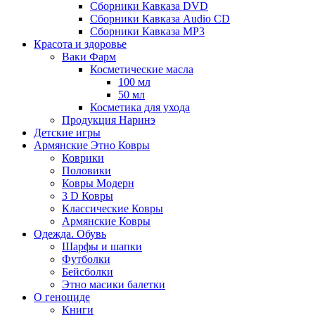
Сборники Кавказа DVD
Сборники Кавказа Audio CD
Сборники Кавказа MP3
Красота и здоровье
Ваки Фарм
Косметические масла
100 мл
50 мл
Косметика для ухода
Продукция Наринэ
Детские игры
Армянские Этно Ковры
Коврики
Половики
Ковры Модерн
3 D Ковры
Классические Ковры
Армянские Ковры
Одежда. Обувь
Шарфы и шапки
Футболки
Бейсболки
Этно масики балетки
О геноциде
Книги