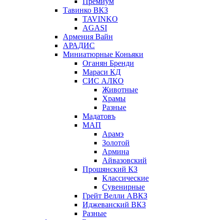
Премиум
Тавинко ВКЗ
TAVINKO
AGASI
Армения Вайн
АРАДИС
Миниатюрные Коньяки
Оганян Бренди
Мараси КД
СИС АЛКО
Животные
Храмы
Разные
Мадатовъ
МАП
Арамэ
Золотой
Армина
Айвазовский
Прошянский КЗ
Классические
Сувенирные
Грейт Велли АВКЗ
Иджеванский ВКЗ
Разные