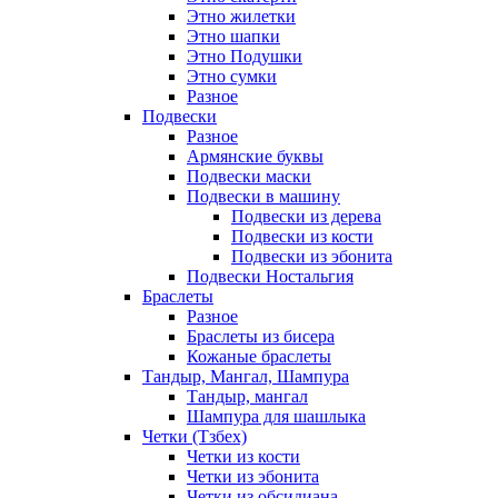
Этно жилетки
Этно шапки
Этно Подушки
Этно сумки
Разное
Подвески
Разное
Армянские буквы
Подвески маски
Подвески в машину
Подвески из дерева
Подвески из кости
Подвески из эбонита
Подвески Ностальгия
Браслеты
Разное
Браслеты из бисера
Кожаные браслеты
Тандыр, Мангал, Шампура
Тандыр, мангал
Шампура для шашлыка
Четки (Тзбех)
Четки из кости
Четки из эбонита
Четки из обсидиана