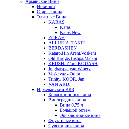
Армянское Вино
Новинки
Старые вина
Элитные Вина
KARAS
Karas
Karas New
ZORAH
ALLURIA. TAKRI.
BERDASHEN
Kataro.Hin Areni.Voskeni
Old Bridge.Tushpa.Malani
KEUSH. Z’art. KOUASH
Jraghatspanyan Winery
Voskevaz - Qotot
Trinity. KOOR. Jan
VAN ARDI
Иджеванский ВКЗ
Коллекционные вина
Виноградные вина
Вина 0,75 л
Большой объем
Эксклюзивные вина
Фруктовые вина
Cувенирные вина