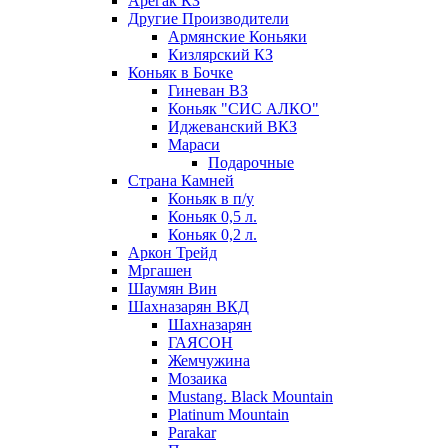
Арегак КЗ
Другие Производители
Армянские Коньяки
Кизлярский КЗ
Коньяк в Бочке
Гиневан ВЗ
Коньяк "СИС АЛКО"
Иджеванский ВКЗ
Мараси
Подарочные
Страна Камней
Коньяк в п/у
Коньяк 0,5 л.
Коньяк 0,2 л.
Аркон Трейд
Мргашен
Шаумян Вин
Шахназарян ВКД
Шахназарян
ГАЯСОН
Жемчужина
Мозаика
Mustang. Black Mountain
Platinum Mountain
Parakar