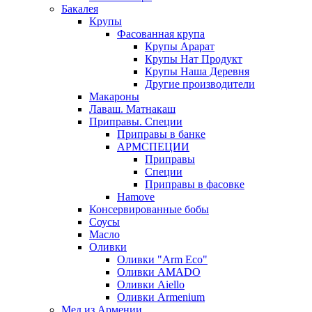
Бакалея
Крупы
Фасованная крупа
Крупы Арарат
Крупы Нат Продукт
Крупы Наша Деревня
Другие производители
Макароны
Лаваш. Матнакаш
Приправы. Специи
Приправы в банке
АРМСПЕЦИИ
Приправы
Специи
Приправы в фасовке
Hamove
Консервированные бобы
Соусы
Масло
Оливки
Оливки "Arm Eco"
Оливки AMADO
Оливки Aiello
Оливки Armenium
Мед из Армении