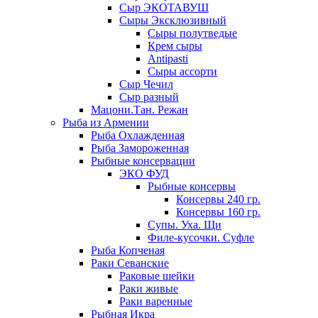
Сыр ЭКОТАВУШ
Сыры Эксклюзивный
Сыры полутведые
Крем сыры
Antipasti
Сыры ассорти
Сыр Чечил
Сыр разный
Мацони.Тан. Режан
Рыба из Армении
Рыба Охлажденная
Рыба Замороженная
Рыбные консервации
ЭКО ФУД
Рыбные консервы
Консервы 240 гр.
Консервы 160 гр.
Супы. Уха. Щи
Филе-кусочки. Суфле
Рыба Копченая
Раки Севанские
Раковые шейки
Раки живые
Раки варенные
Рыбная Икра