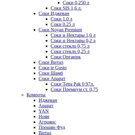
Соки 0,250 л
Соки SIS 1,6 л.
Соки Иджеван
Соки 1.0 л
Соки 0.25 л
Соки Noyan Premium
Соки и Нектары 1,0 л
Соки и Нектары 0,2 л
Соки стекло 0,75 л
Соки стекло 0,25 л
Соки Органик
Соки Витал
Соки te Gusto
Соки Шамб
Соки Арарат
Соки Tetra Pak 0,97л.
Соки Премиум ст. 0,75
Компоты
Иджеван
Арарат
YAN
Ноян
Агроянс
Прошян Фуд
Витал