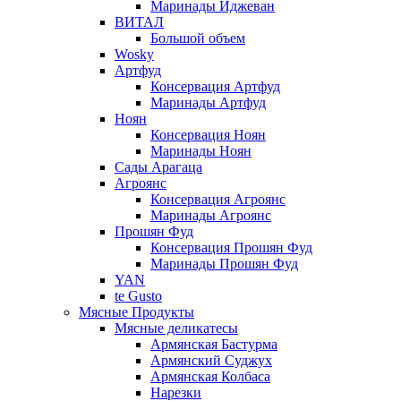
Маринады Иджеван
ВИТАЛ
Большой объем
Wosky
Артфуд
Консервация Артфуд
Маринады Артфуд
Ноян
Консервация Ноян
Маринады Ноян
Сады Арагаца
Агроянс
Консервация Агроянс
Маринады Агроянс
Прошян Фуд
Консервация Прошян Фуд
Маринады Прошян Фуд
YAN
te Gusto
Мясные Продукты
Мясные деликатесы
Армянская Бастурма
Армянский Суджух
Армянская Колбаса
Нарезки