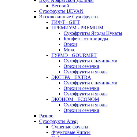
Вкус Араратской Долины
Весовой
Сухофрукты IJEVAN
Эксклюзивные Сухофрукты
ГИФТ - GIFT
ПРЕМИУМ - PREMIUM
Сухофрукты Ягоды Цукаты
Конфеты от природы
Орехи
Микс
ГУРМЭ - GOURMET
Сухофрукты с начинками
Орехи и семечки
Сухофрукты и ягоды
ЭКСТРА - EXTRA
Сухофрукты с начинками
Орехи и семечки
Сухофрукты и ягоды
ЭКОНОМ - ECONOM
Сухофрукты и ягоды
Орехи и семечки
Разное
Сухофрукты Aregi
Сушеные фрукты
Фруктовые Чипсы