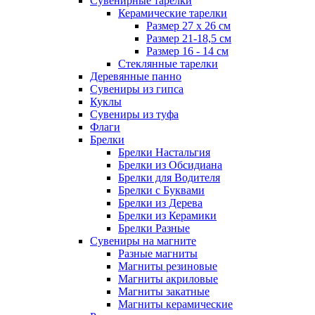
Сувенирные тарелки
Керамические тарелки
Размер 27 х 26 см
Размер 21-18,5 см
Размер 16 - 14 см
Стеклянные тарелки
Деревянные панно
Сувениры из гипса
Куклы
Сувениры из туфа
Флаги
Брелки
Брелки Настальгия
Брелки из Обсидиана
Брелки для Водителя
Брелки с Буквами
Брелки из Дерева
Брелки из Керамики
Брелки Разные
Сувениры на магните
Разные магниты
Магниты резиновые
Магниты акриловые
Магниты закатные
Магниты керамические