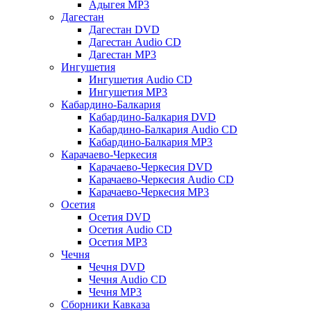
Адыгея MP3
Дагестан
Дагестан DVD
Дагестан Audio CD
Дагестан MP3
Ингушетия
Ингушетия Audio CD
Ингушетия MP3
Кабардино-Балкария
Кабардино-Балкария DVD
Кабардино-Балкария Audio CD
Кабардино-Балкария MP3
Карачаево-Черкесия
Карачаево-Черкесия DVD
Карачаево-Черкесия Audio CD
Карачаево-Черкесия MP3
Осетия
Осетия DVD
Осетия Audio CD
Осетия MP3
Чечня
Чечня DVD
Чечня Audio CD
Чечня MP3
Сборники Кавказа