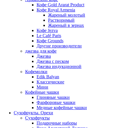
Кофе Gold Ararat Product
Кофе Royal Armenia
Жареный молотый
Растворимый
Жареный в зернах
Кофе Jezva
Le Café Paris
Кофе Grounds
Другие производители
джезва для кофе
Джезва
Джезва с песком
Джезва индукционной
Кофемолки
Edik Balyan
Классичиские
Мини
Кофейные чашки
Глиняные чашки
Фарфоровые чашки
Медные кофейные чашки
Сухофрукты. Орехи
Сухофрукты
Подарочные наборы