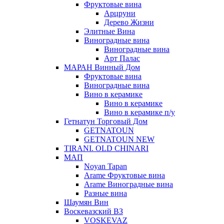
Фруктовые вина
Арцруни
Дерево Жизни
Элитные Вина
Виноградные вина
Виноградные вина
Арт Палас
МАРАН Винный Дом
Фруктовые вина
Виноградные вина
Вино в керамике
Вино в керамике
Вино в керамике п/у
Гетнатун Торговый Дом
GETNATOUN
GETNATOUN NEW
TIRANI. OLD CHINARI
МАП
Noyan Tapan
Arame Фруктовые вина
Arame Виноградные вина
Разные вина
Шаумян Вин
Воскевазский ВЗ
VOSKEVAZ