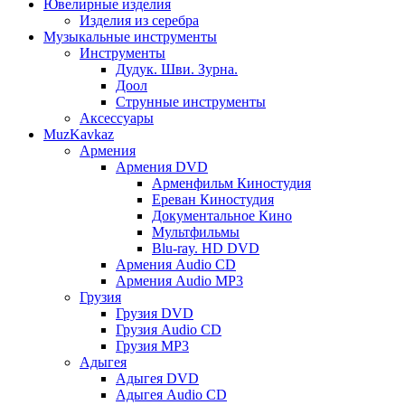
Ювелирные изделия
Изделия из серебра
Музыкальные инструменты
Инструменты
Дудук. Шви. Зурна.
Доол
Струнные инструменты
Аксессуары
MuzKavkaz
Армения
Армения DVD
Арменфильм Киностудия
Ереван Киностудия
Документальное Кино
Мультфильмы
Blu-ray. HD DVD
Армения Audio CD
Армения Audio MP3
Грузия
Грузия DVD
Грузия Audio CD
Грузия MP3
Адыгея
Адыгея DVD
Адыгея Audio CD