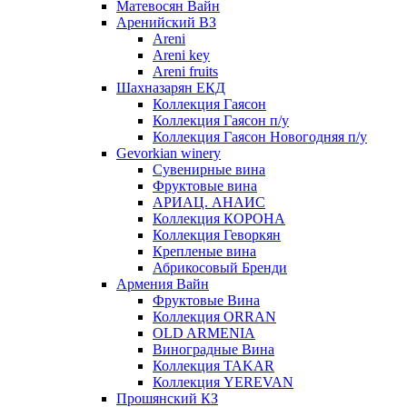
Матевосян Вайн
Аренийский ВЗ
Areni
Areni key
Areni fruits
Шахназарян ЕКД
Коллекция Гаясон
Коллекция Гаясон п/у
Коллекция Гаясон Новогодняя п/у
Gevorkian winery
Сувенирные вина
Фруктовые вина
АРИАЦ. АНАИС
Коллекция КОРОНА
Коллекция Геворкян
Крепленые вина
Абрикосовый Бренди
Армения Вайн
Фруктовые Вина
Коллекция ORRAN
OLD ARMENIA
Виноградные Вина
Коллекция TAKAR
Коллекция YEREVAN
Прошянский КЗ