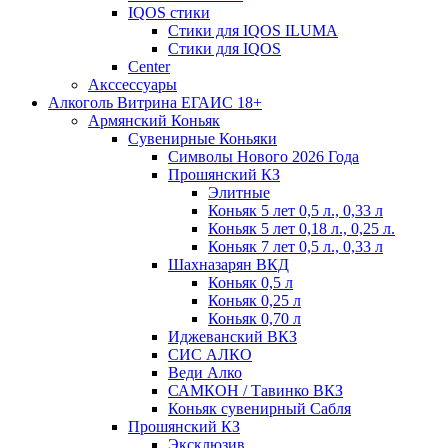
IQOS стики
Стики для IQOS ILUMA
Стики для IQOS
Сenter
Акссессуары
Алкоголь Витрина ЕГАИС 18+
Армянский Коньяк
Сувенирные Коньяки
Символы Нового 2026 Года
Прошянский КЗ
Элитные
Коньяк 5 лет 0,5 л., 0,33 л
Коньяк 5 лет 0,18 л., 0,25 л.
Коньяк 7 лет 0,5 л., 0,33 л
Шахназарян ВКД
Коньяк 0,5 л
Коньяк 0,25 л
Коньяк 0,70 л
Иджеванский ВКЗ
СИС АЛКО
Веди Алко
САМКОН / Тавинко ВКЗ
Коньяк сувенирный Сабля
Прошянский КЗ
Эксклюзив