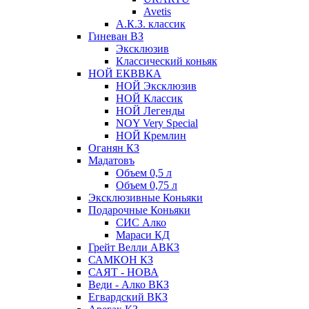
Avetis
А.К.З. классик
Гиневан ВЗ
Эксклюзив
Классический коньяк
НОЙ ЕКВВКА
НОЙ Эксклюзив
НОЙ Классик
НОЙ Легенды
NOY Very Speсial
НОЙ Кремлин
Оганян КЗ
Мадатовъ
Объем 0,5 л
Объем 0,75 л
Эксклюзивные Коньяки
Подарочные Коньяки
СИС Алко
Мараси КД
Грейт Велли АВКЗ
САМКОН КЗ
САЯТ - НОВА
Веди - Алко ВКЗ
Егвардский ВКЗ