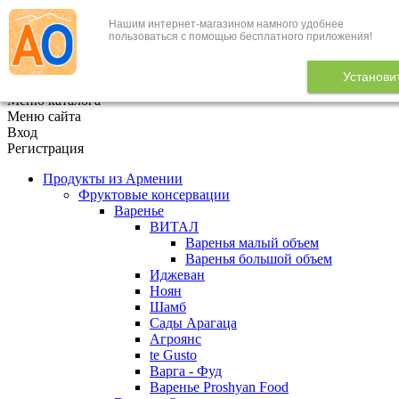
Нашим интернет-магазином намного удобнее
+7 (495) 646-888-1
пользоваться с помощью бесплатного приложения!
В корзине
0
товаров
Установи
x
Меню каталога
Меню сайта
Вход
Регистрация
Продукты из Армении
Фруктовые консервации
Варенье
ВИТАЛ
Варенья малый объем
Варенья большой объем
Иджеван
Ноян
Шамб
Сады Арагаца
Агроянс
te Gusto
Варга - Фуд
Варенье Proshyan Food