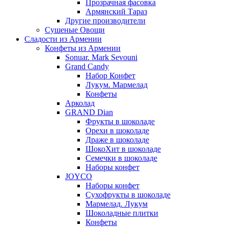
Прозрачная фасовка
Армянский Тараз
Другие производители
Сушеные Овощи
Сладости из Армении
Конфеты из Армении
Sonuar. Mark Sevouni
Grand Candy
Набор Конфет
Лукум. Мармелад
Конфеты
Арколад
GRAND Dian
Фрукты в шоколаде
Орехи в шоколаде
Драже в шоколаде
ШокоХит в шоколаде
Семечки в шоколаде
Наборы конфет
JOYCO
Наборы конфет
Сухофрукты в шоколаде
Мармелад. Лукум
Шоколадные плитки
Конфеты