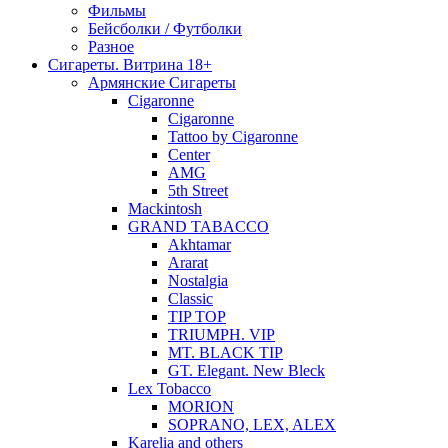
Фильмы
Бейсболки / Футболки
Разное
Сигареты. Витрина 18+
Армянские Сигареты
Cigaronne
Cigaronne
Tattoo by Cigaronne
Center
AMG
5th Street
Mackintosh
GRAND TABACCO
Akhtamar
Ararat
Nostalgia
Classic
TIP TOP
TRIUMPH. VIP
MT. BLACK TIP
GT. Elegant. New Bleck
Lex Tobacco
MORION
SOPRANO, LEX, ALEX
Karelia and others