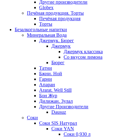
Другие производители
Globex
Печёная продукция. Торты
Печёная продукция
Торты
Безалкогольные напитки
Минеральная Вода
Джермук. Бюрег
Джермук
Джермук классика
Со вкусом лимона
Бюрег
Татни
Бжни. Ной
Гарни
Апаран
Ararat. Well Still
Бон Жур
Дилижан. Зулал
Другие Производители
Dausuz
Соки
Соки SIS Натурал
Соки YAN
Соки 0,930 л