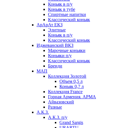
Коньяк в п/у
Коньяк в тубе
Спиртные напитки
Классический коньяк
АрАрАт ЕКЗ
Элитные
Коньяк в п/у
Классический коньяк
Иджеванский ВКЗ
Марочные коньяки
Коньяки п/у
Классический коньяк
Бренди
МАП
Коллекция Золотой
Объем 0,5 л
Коньяк 0,7 л
Коллекция France
Горная Армения. АРМА
Айвазовский
Разные
А.К.З.
А.К.З. п/у
Grand Sargis
URARTU