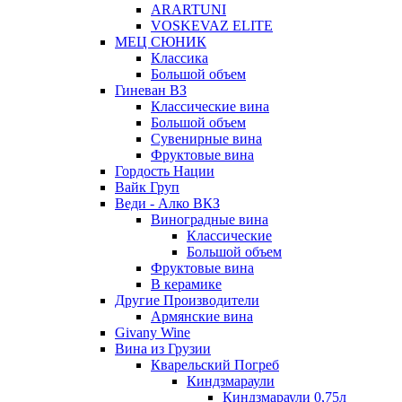
ARARTUNI
VOSKEVAZ ELITE
МЕЦ СЮНИК
Классика
Большой объем
Гиневан ВЗ
Классические вина
Большой объем
Сувенирные вина
Фруктовые вина
Гордость Нации
Вайк Груп
Веди - Алко ВКЗ
Виноградные вина
Классические
Большой объем
Фруктовые вина
В керамике
Другие Производители
Армянские вина
Givany Wine
Вина из Грузии
Кварельский Погреб
Киндзмараули
Киндзмараули 0,75л