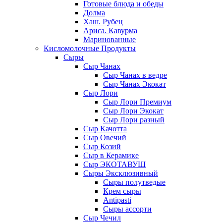
Готовые блюда и обеды
Долма
Хаш. Рубец
Ариса. Кавурма
Маринованные
Кисломолочные Продукты
Сыры
Сыр Чанах
Сыр Чанах в ведре
Сыр Чанах Экокат
Сыр Лори
Сыр Лори Премиум
Сыр Лори Экокат
Сыр Лори разный
Сыр Качотта
Сыр Овечий
Сыр Козий
Сыр в Керамике
Сыр ЭКОТАВУШ
Сыры Эксклюзивный
Сыры полутведые
Крем сыры
Antipasti
Сыры ассорти
Сыр Чечил