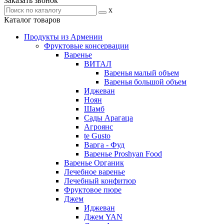
Заказать звонок
x
Каталог товаров
Продукты из Армении
Фруктовые консервации
Варенье
ВИТАЛ
Варенья малый объем
Варенья большой объем
Иджеван
Ноян
Шамб
Сады Арагаца
Агроянс
te Gusto
Варга - Фуд
Варенье Proshyan Food
Варенье Органик
Лечебное варенье
Лечебный конфитюр
Фруктовое пюре
Джем
Иджеван
Джем YAN