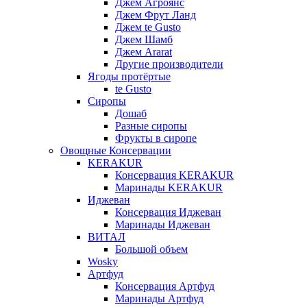
Джем Агроянс
Джем Фрут Ланд
Джем te Gusto
Джем Шамб
Джем Ararat
Другие производители
Ягоды протёртые
te Gusto
Сиропы
Дошаб
Разные сиропы
Фрукты в сиропе
Овощные Консервации
KERAKUR
Консервация KERAKUR
Маринады KERAKUR
Иджеван
Консервация Иджеван
Маринады Иджеван
ВИТАЛ
Большой объем
Wosky
Артфуд
Консервация Артфуд
Маринады Артфуд