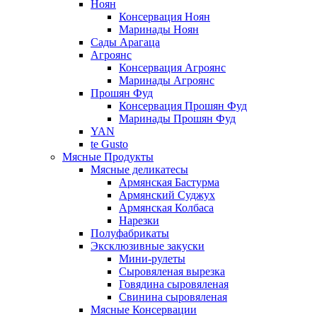
Ноян
Консервация Ноян
Маринады Ноян
Сады Арагаца
Агроянс
Консервация Агроянс
Маринады Агроянс
Прошян Фуд
Консервация Прошян Фуд
Маринады Прошян Фуд
YAN
te Gusto
Мясные Продукты
Мясные деликатесы
Армянская Бастурма
Армянский Суджух
Армянская Колбаса
Нарезки
Полуфабрикаты
Эксклюзивные закуски
Мини-рулеты
Сыровяленая вырезка
Говядина сыровяленая
Свинина сыровяленая
Мясные Консервации