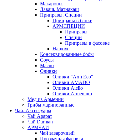
Макароны
Лаваш. Матнакаш
Приправы. Специи
Приправы в банке
АРМСПЕЦИИ
Приправы
Специи
Приправы в фасовке
Hamove
Консервированные бобы
Соусы
Масло
Оливки
Оливки "Arm Eco"
Оливки AMADO
Оливки Aiello
Оливки Armenium
Мед из Армении
Грибы маринованные
Чай. Аксессуары
Чай Арарат
Чай Darman
АРМЧАЙ
Чай заварочный
Прозрачная фасовка