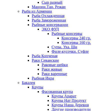
Сыр разный
Мацони.Тан. Режан
Рыба из Армении
Рыба Охлажденная
Рыба Замороженная
Рыбные консервации
ЭКО ФУД
Рыбные консервы
Консервы 240 гр.
Консервы 160 гр.
Супы. Уха. Щи
Филе-кусочки. Суфле
Рыба Копченая
Раки Севанские
Раковые шейки
Раки живые
Раки варенные
Рыбная Икра
Бакалея
Крупы
Фасованная крупа
Крупы Арарат
Крупы Нат Продукт
Крупы Наша Деревня
Другие производители