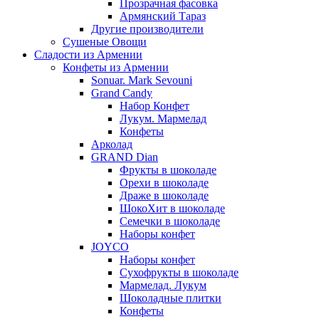
Прозрачная фасовка
Армянский Тараз
Другие производители
Сушеные Овощи
Сладости из Армении
Конфеты из Армении
Sonuar. Mark Sevouni
Grand Candy
Набор Конфет
Лукум. Мармелад
Конфеты
Арколад
GRAND Dian
Фрукты в шоколаде
Орехи в шоколаде
Драже в шоколаде
ШокоХит в шоколаде
Семечки в шоколаде
Наборы конфет
JOYCO
Наборы конфет
Сухофрукты в шоколаде
Мармелад. Лукум
Шоколадные плитки
Конфеты