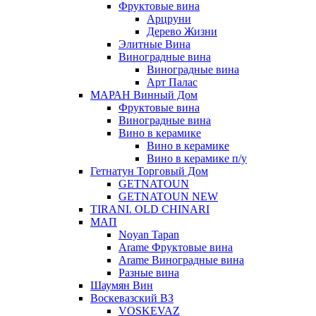
Фруктовые вина
Арцруни
Дерево Жизни
Элитные Вина
Виноградные вина
Виноградные вина
Арт Палас
МАРАН Винный Дом
Фруктовые вина
Виноградные вина
Вино в керамике
Вино в керамике
Вино в керамике п/у
Гетнатун Торговый Дом
GETNATOUN
GETNATOUN NEW
TIRANI. OLD CHINARI
МАП
Noyan Tapan
Arame Фруктовые вина
Arame Виноградные вина
Разные вина
Шаумян Вин
Воскевазский ВЗ
VOSKEVAZ