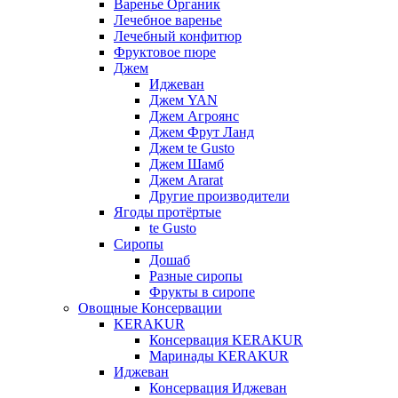
Варенье Органик
Лечебное варенье
Лечебный конфитюр
Фруктовое пюре
Джем
Иджеван
Джем YAN
Джем Агроянс
Джем Фрут Ланд
Джем te Gusto
Джем Шамб
Джем Ararat
Другие производители
Ягоды протёртые
te Gusto
Сиропы
Дошаб
Разные сиропы
Фрукты в сиропе
Овощные Консервации
KERAKUR
Консервация KERAKUR
Маринады KERAKUR
Иджеван
Консервация Иджеван