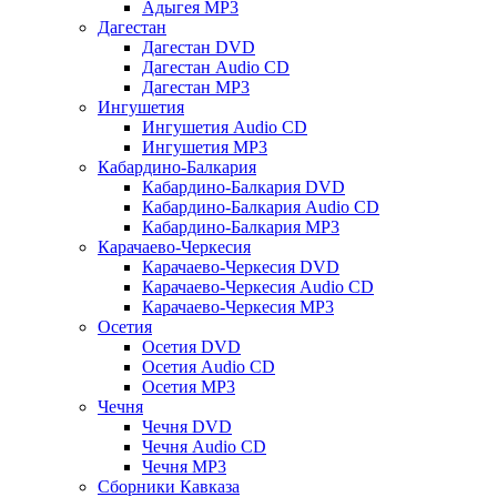
Адыгея MP3
Дагестан
Дагестан DVD
Дагестан Audio CD
Дагестан MP3
Ингушетия
Ингушетия Audio CD
Ингушетия MP3
Кабардино-Балкария
Кабардино-Балкария DVD
Кабардино-Балкария Audio CD
Кабардино-Балкария MP3
Карачаево-Черкесия
Карачаево-Черкесия DVD
Карачаево-Черкесия Audio CD
Карачаево-Черкесия MP3
Осетия
Осетия DVD
Осетия Audio CD
Осетия MP3
Чечня
Чечня DVD
Чечня Audio CD
Чечня MP3
Сборники Кавказа