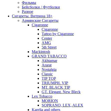
Фильмы
Бейсболки / Футболки
Разное
Сигареты. Витрина 18+
Армянские Сигареты
Cigaronne
Cigaronne
Tattoo by Cigaronne
Center
AMG
5th Street
Mackintosh
GRAND TABACCO
Akhtamar
Ararat
Nostalgia
Classic
TIP TOP
TRIUMPH. VIP
MT. BLACK TIP
GT. Elegant. New Bleck
Lex Tobacco
MORION
SOPRANO, LEX, ALEX
Karelia and others