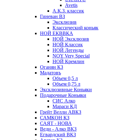
Avetis
А.К.З. классик
Гиневан ВЗ
Эксклюзив
Классический коньяк
НОЙ ЕКВВКА
НОЙ Эксклюзив
НОЙ Классик
НОЙ Легенды
NOY Very Speсial
НОЙ Кремлин
Оганян КЗ
Мадатовъ
Объем 0,5 л
Объем 0,75 л
Эксклюзивные Коньяки
Подарочные Коньяки
СИС Алко
Мараси КД
Грейт Велли АВКЗ
САМКОН КЗ
САЯТ - НОВА
Веди - Алко ВКЗ
Егвардский ВКЗ