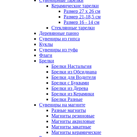
Сувенирные тарелки
Керамические тарелки
Размер 27 х 26 см
Размер 21-18,5 см
Размер 16 - 14 см
Стеклянные тарелки
Деревянные панно
Сувениры из гипса
Куклы
Сувениры из туфа
Флаги
Брелки
Брелки Настальгия
Брелки из Обсидиана
Брелки для Водителя
Брелки с Буквами
Брелки из Дерева
Брелки из Керамики
Брелки Разные
Сувениры на магните
Разные магниты
Магниты резиновые
Магниты акриловые
Магниты закатные
Магниты керамические