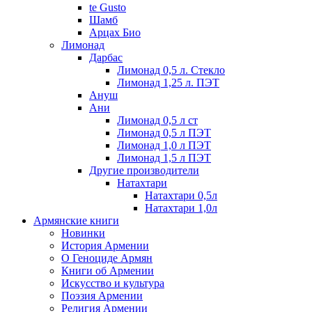
te Gusto
Шамб
Арцах Био
Лимонад
Дарбас
Лимонад 0,5 л. Стекло
Лимонад 1,25 л. ПЭТ
Ануш
Ани
Лимонад 0,5 л ст
Лимонад 0,5 л ПЭТ
Лимонад 1,0 л ПЭТ
Лимонад 1,5 л ПЭТ
Другие производители
Натахтари
Натахтари 0,5л
Натахтари 1,0л
Армянские книги
Новинки
История Армении
О Геноциде Армян
Книги об Армении
Иcкусство и культура
Поэзия Армении
Религия Армении