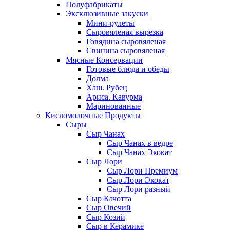
Полуфабрикаты
Эксклюзивные закуски
Мини-рулеты
Сыровяленая вырезка
Говядина сыровяленая
Свинина сыровяленая
Мясные Консервации
Готовые блюда и обеды
Долма
Хаш. Рубец
Ариса. Кавурма
Маринованные
Кисломолочные Продукты
Сыры
Сыр Чанах
Сыр Чанах в ведре
Сыр Чанах Экокат
Сыр Лори
Сыр Лори Премиум
Сыр Лори Экокат
Сыр Лори разный
Сыр Качотта
Сыр Овечий
Сыр Козий
Сыр в Керамике