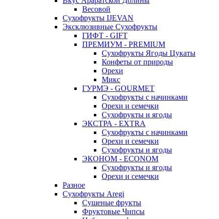
Вкус Араратской Долины
Весовой
Сухофрукты IJEVAN
Эксклюзивные Сухофрукты
ГИФТ - GIFT
ПРЕМИУМ - PREMIUM
Сухофрукты Ягоды Цукаты
Конфеты от природы
Орехи
Микс
ГУРМЭ - GOURMET
Сухофрукты с начинками
Орехи и семечки
Сухофрукты и ягоды
ЭКСТРА - EXTRA
Сухофрукты с начинками
Орехи и семечки
Сухофрукты и ягоды
ЭКОНОМ - ECONOM
Сухофрукты и ягоды
Орехи и семечки
Разное
Сухофрукты Aregi
Сушеные фрукты
Фруктовые Чипсы