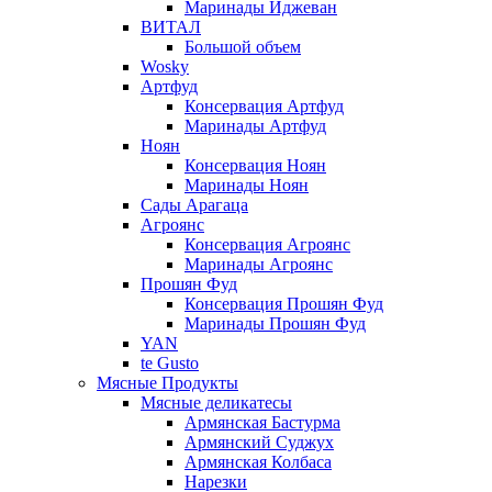
Маринады Иджеван
ВИТАЛ
Большой объем
Wosky
Артфуд
Консервация Артфуд
Маринады Артфуд
Ноян
Консервация Ноян
Маринады Ноян
Сады Арагаца
Агроянс
Консервация Агроянс
Маринады Агроянс
Прошян Фуд
Консервация Прошян Фуд
Маринады Прошян Фуд
YAN
te Gusto
Мясные Продукты
Мясные деликатесы
Армянская Бастурма
Армянский Суджух
Армянская Колбаса
Нарезки