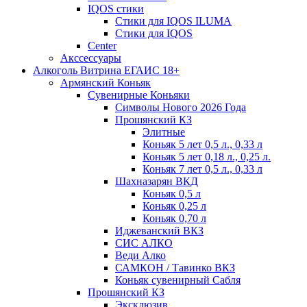
IQOS стики
Стики для IQOS ILUMA
Стики для IQOS
Сenter
Акссессуары
Алкоголь Витрина ЕГАИС 18+
Армянский Коньяк
Сувенирные Коньяки
Символы Нового 2026 Года
Прошянский КЗ
Элитные
Коньяк 5 лет 0,5 л., 0,33 л
Коньяк 5 лет 0,18 л., 0,25 л.
Коньяк 7 лет 0,5 л., 0,33 л
Шахназарян ВКД
Коньяк 0,5 л
Коньяк 0,25 л
Коньяк 0,70 л
Иджеванский ВКЗ
СИС АЛКО
Веди Алко
САМКОН / Тавинко ВКЗ
Коньяк сувенирный Сабля
Прошянский КЗ
Эксклюзив