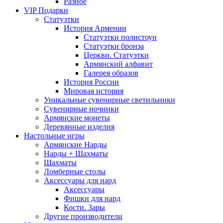
Разное
VIP Подарки
Статуэтки
История Армении
Статуэтки полистоун
Статуэтки бронза
Церкви. Статуэтки
Армянский алфавит
Галерея образов
История России
Мировая история
Уникальные сувенирные светильники
Сувенирные ночники
Армянские монеты
Деревянные изделия
Настольные игры
Армянские Нарды
Нарды + Шахматы
Шахматы
Ломберные столы
Аксессуары для нард
Аксессуары
Фишки для нард
Кости. Зары
Другие производители