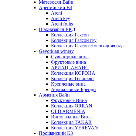
Матевосян Вайн
Аренийский ВЗ
Areni
Areni key
Areni fruits
Шахназарян ЕКД
Коллекция Гаясон
Коллекция Гаясон п/у
Коллекция Гаясон Новогодняя п/у
Gevorkian winery
Сувенирные вина
Фруктовые вина
АРИАЦ. АНАИС
Коллекция КОРОНА
Коллекция Геворкян
Крепленые вина
Абрикосовый Бренди
Армения Вайн
Фруктовые Вина
Коллекция ORRAN
OLD ARMENIA
Виноградные Вина
Коллекция TAKAR
Коллекция YEREVAN
Прошянский КЗ