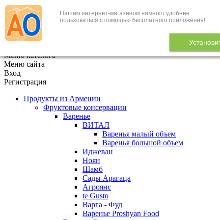
Нашим интернет-магазином намного удобнее
+7 (495) 646-888-1
пользоваться с помощью бесплатного приложения!
В корзине
0
товаров
Установи
x
Меню каталога
Меню сайта
Вход
Регистрация
Продукты из Армении
Фруктовые консервации
Варенье
ВИТАЛ
Варенья малый объем
Варенья большой объем
Иджеван
Ноян
Шамб
Сады Арагаца
Агроянс
te Gusto
Варга - Фуд
Варенье Proshyan Food