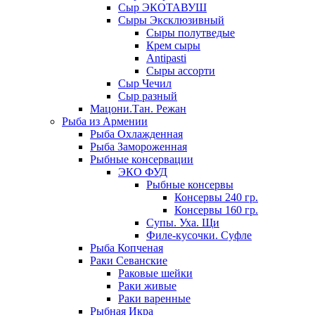
Сыр ЭКОТАВУШ
Сыры Эксклюзивный
Сыры полутведые
Крем сыры
Antipasti
Сыры ассорти
Сыр Чечил
Сыр разный
Мацони.Тан. Режан
Рыба из Армении
Рыба Охлажденная
Рыба Замороженная
Рыбные консервации
ЭКО ФУД
Рыбные консервы
Консервы 240 гр.
Консервы 160 гр.
Супы. Уха. Щи
Филе-кусочки. Суфле
Рыба Копченая
Раки Севанские
Раковые шейки
Раки живые
Раки варенные
Рыбная Икра