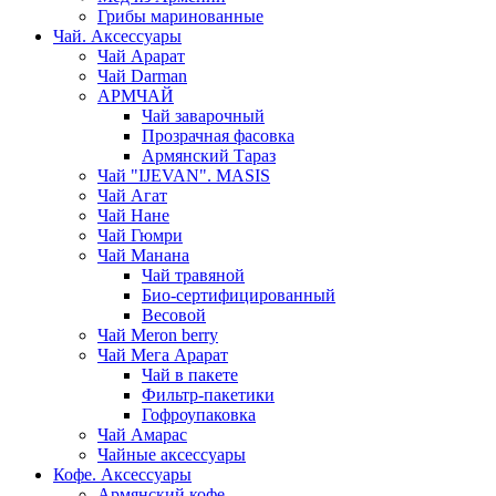
Грибы маринованные
Чай. Аксессуары
Чай Арарат
Чай Darman
АРМЧАЙ
Чай заварочный
Прозрачная фасовка
Армянский Тараз
Чай "IJEVAN". MASIS
Чай Агат
Чай Нане
Чай Гюмри
Чай Манана
Чай травяной
Био-сертифицированный
Весовой
Чай Meron berry
Чай Мега Арарат
Чай в пакете
Фильтр-пакетики
Гофроупаковка
Чай Амарас
Чайные аксессуары
Кофе. Аксессуары
Армянский кофе