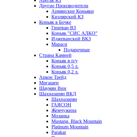
Арегак КЗ
Другие Производители
Армянские Коньяки
Кизлярский КЗ
Коньяк в Бочке
Гиневан ВЗ
Коньяк "СИС АЛКО"
Иджеванский ВКЗ
Мараси
Подарочные
Страна Камней
Коньяк в п/у
Коньяк 0,5 л.
Коньяк 0,2 л.
Аркон Трейд
Мргашен
Шаумян Вин
Шахназарян ВКД
Шахназарян
ГАЯСОН
Жемчужина
Мозаика
Mustang. Black Mountain
Platinum Mountain
Parakar