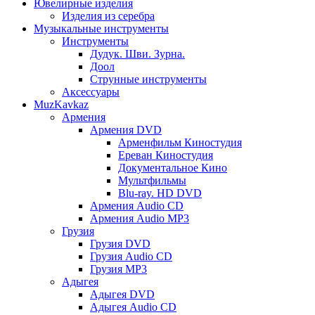
Ювелирные изделия
Изделия из серебра
Музыкальные инструменты
Инструменты
Дудук. Шви. Зурна.
Доол
Струнные инструменты
Аксессуары
MuzKavkaz
Армения
Армения DVD
Арменфильм Киностудия
Ереван Киностудия
Документальное Кино
Мультфильмы
Blu-ray. HD DVD
Армения Audio CD
Армения Audio MP3
Грузия
Грузия DVD
Грузия Audio CD
Грузия MP3
Адыгея
Адыгея DVD
Адыгея Audio CD