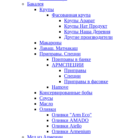
Бакалея
Крупы
Фасованная крупа
Крупы Арарат
Крупы Нат Продукт
Крупы Наша Деревня
Другие производители
Макароны
Лаваш. Матнакаш
Приправы. Специи
Приправы в банке
АРМСПЕЦИИ
Приправы
Специи
Приправы в фасовке
Hamove
Консервированные бобы
Соусы
Масло
Оливки
Оливки "Arm Eco"
Оливки AMADO
Оливки Aiello
Оливки Armenium
Мед из Армении