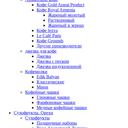
Кофе Gold Ararat Product
Кофе Royal Armenia
Жареный молотый
Растворимый
Жареный в зернах
Кофе Jezva
Le Café Paris
Кофе Grounds
Другие производители
джезва для кофе
Джезва
Джезва с песком
Джезва индукционной
Кофемолки
Edik Balyan
Классичиские
Мини
Кофейные чашки
Глиняные чашки
Фарфоровые чашки
Медные кофейные чашки
Сухофрукты. Орехи
Сухофрукты
Подарочные наборы