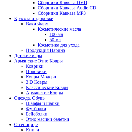
Сборники Кавказа DVD
Сборники Кавказа Audio CD
Сборники Кавказа MP3
Красота и здоровье
Ваки Фарм
Косметические масла
100 мл
50 мл
Косметика для ухода
Продукция Наринэ
Детские игры
Армянские Этно Ковры
Коврики
Половики
Ковры Модерн
3 D Ковры
Классические Ковры
Армянские Ковры
Одежда. Обувь
Шарфы и шапки
Футболки
Бейсболки
Этно масики балетки
О геноциде
Книги