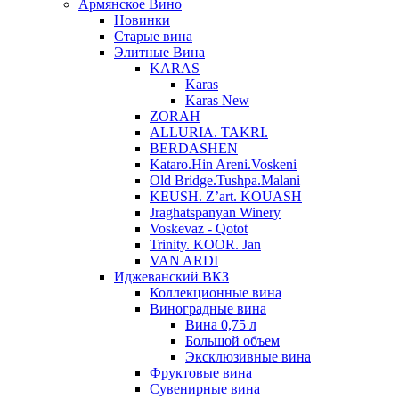
Армянское Вино
Новинки
Старые вина
Элитные Вина
KARAS
Karas
Karas New
ZORAH
ALLURIA. TAKRI.
BERDASHEN
Kataro.Hin Areni.Voskeni
Old Bridge.Tushpa.Malani
KEUSH. Z’art. KOUASH
Jraghatspanyan Winery
Voskevaz - Qotot
Trinity. KOOR. Jan
VAN ARDI
Иджеванский ВКЗ
Коллекционные вина
Виноградные вина
Вина 0,75 л
Большой объем
Эксклюзивные вина
Фруктовые вина
Cувенирные вина