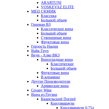
ARARTUNI
VOSKEVAZ ELITE
МЕЦ СЮНИК
Классика
Большой объем
Гиневан ВЗ
Классические вина
Большой объем
Сувенирные вина
Фруктовые вина
Гордость Нации
Вайк Груп
Веди - Алко ВКЗ
Виноградные вина
Классические
Большой объем
Фруктовые вина
В керамике
Другие Производители
Армянские вина
Givany Wine
Вина из Грузии
Кварельский Погреб
Киндзмараули
Киндзмараули 0,75л