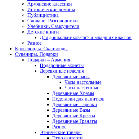
Армянские классики
Исторические романы
Публицистика
Словари. Разговорники
Учебники. Самоучители
Детские книги
Для дошкольников<br> и младших классов
Разное
Кроссворды. Сканворды
Сувениры. Подарки
Подарки – Армения
Подарочные монеты
Деревянные изделия
Деревянные часы
Часы настольные
Часы настенные
Деревянные Храмы
Подставки для напитков
Деревянные Тарелки
Деревянные Вазы
Деревянные Кресты
Деревянные Гранаты
Разное
Этнические товары
Этно скатерти