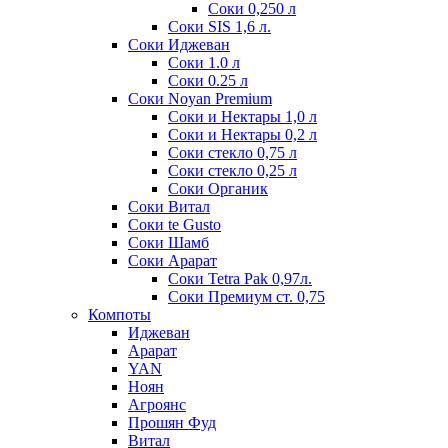
Соки 0,250 л
Соки SIS 1,6 л.
Соки Иджеван
Соки 1.0 л
Соки 0.25 л
Соки Noyan Premium
Соки и Нектары 1,0 л
Соки и Нектары 0,2 л
Соки стекло 0,75 л
Соки стекло 0,25 л
Соки Органик
Соки Витал
Соки te Gusto
Соки Шамб
Соки Арарат
Соки Tetra Pak 0,97л.
Соки Премиум ст. 0,75
Компоты
Иджеван
Арарат
YAN
Ноян
Агроянс
Прошян Фуд
Витал