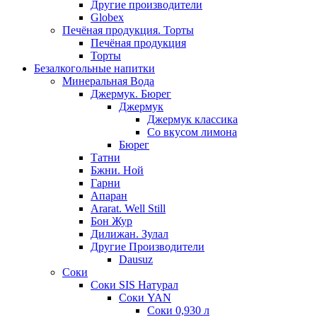
Другие производители
Globex
Печёная продукция. Торты
Печёная продукция
Торты
Безалкогольные напитки
Минеральная Вода
Джермук. Бюрег
Джермук
Джермук классика
Со вкусом лимона
Бюрег
Татни
Бжни. Ной
Гарни
Апаран
Ararat. Well Still
Бон Жур
Дилижан. Зулал
Другие Производители
Dausuz
Соки
Соки SIS Натурал
Соки YAN
Соки 0,930 л