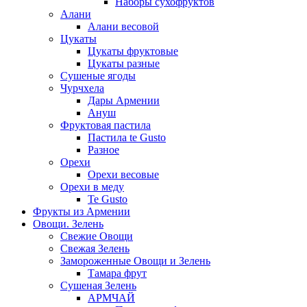
Наборы сухофруктов
Алани
Алани весовой
Цукаты
Цукаты фруктовые
Цукаты разные
Сушеные ягоды
Чурчхела
Дары Армении
Ануш
Фруктовая пастила
Пастила te Gusto
Разное
Орехи
Орехи весовые
Орехи в меду
Te Gusto
Фрукты из Армении
Овощи. Зелень
Свежие Овощи
Свежая Зелень
Замороженные Овощи и Зелень
Тамара фрут
Сушеная Зелень
АРМЧАЙ