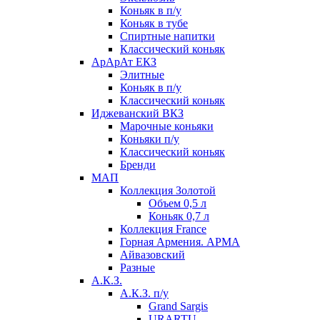
Коньяк в п/у
Коньяк в тубе
Спиртные напитки
Классический коньяк
АрАрАт ЕКЗ
Элитные
Коньяк в п/у
Классический коньяк
Иджеванский ВКЗ
Марочные коньяки
Коньяки п/у
Классический коньяк
Бренди
МАП
Коллекция Золотой
Объем 0,5 л
Коньяк 0,7 л
Коллекция France
Горная Армения. АРМА
Айвазовский
Разные
А.К.З.
А.К.З. п/у
Grand Sargis
URARTU