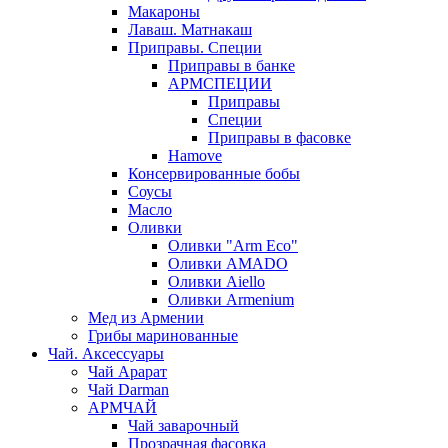
Макароны
Лаваш. Матнакаш
Приправы. Специи
Приправы в банке
АРМСПЕЦИИ
Приправы
Специи
Приправы в фасовке
Hamove
Консервированные бобы
Соусы
Масло
Оливки
Оливки "Arm Eco"
Оливки AMADO
Оливки Aiello
Оливки Armenium
Мед из Армении
Грибы маринованные
Чай. Аксессуары
Чай Арарат
Чай Darman
АРМЧАЙ
Чай заварочный
Прозрачная фасовка