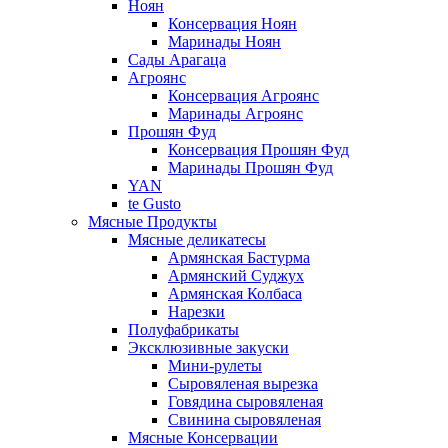
Ноян
Консервация Ноян
Маринады Ноян
Сады Арагаца
Агроянс
Консервация Агроянс
Маринады Агроянс
Прошян Фуд
Консервация Прошян Фуд
Маринады Прошян Фуд
YAN
te Gusto
Мясные Продукты
Мясные деликатесы
Армянская Бастурма
Армянский Суджух
Армянская Колбаса
Нарезки
Полуфабрикаты
Эксклюзивные закуски
Мини-рулеты
Сыровяленая вырезка
Говядина сыровяленая
Свинина сыровяленая
Мясные Консервации