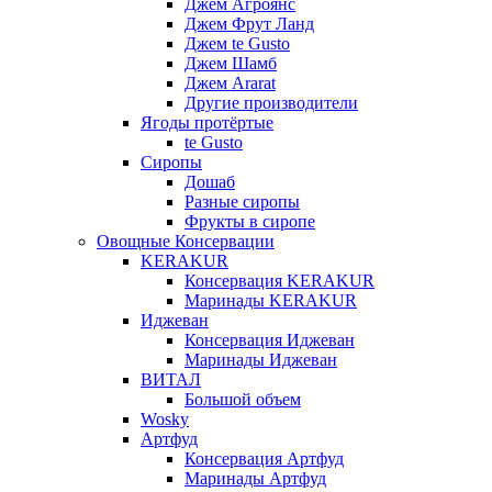
Джем Агроянс
Джем Фрут Ланд
Джем te Gusto
Джем Шамб
Джем Ararat
Другие производители
Ягоды протёртые
te Gusto
Сиропы
Дошаб
Разные сиропы
Фрукты в сиропе
Овощные Консервации
KERAKUR
Консервация KERAKUR
Маринады KERAKUR
Иджеван
Консервация Иджеван
Маринады Иджеван
ВИТАЛ
Большой объем
Wosky
Артфуд
Консервация Артфуд
Маринады Артфуд