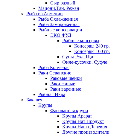
Сыр разный
Мацони.Тан. Режан
Рыба из Армении
Рыба Охлажденная
Рыба Замороженная
Рыбные консервации
ЭКО ФУД
Рыбные консервы
Консервы 240 гр.
Консервы 160 гр.
Супы. Уха. Щи
Филе-кусочки. Суфле
Рыба Копченая
Раки Севанские
Раковые шейки
Раки живые
Раки варенные
Рыбная Икра
Бакалея
Крупы
Фасованная крупа
Крупы Арарат
Крупы Нат Продукт
Крупы Наша Деревня
Другие производители