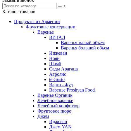
Заказать звонок
x
Каталог товаров
Продукты из Армении
Фруктовые консервации
Варенье
ВИТАЛ
Варенья малый объем
Варенья большой объем
Иджеван
Ноян
Шамб
Сады Арагаца
Агроянс
te Gusto
Варга - Фуд
Варенье Proshyan Food
Варенье Органик
Лечебное варенье
Лечебный конфитюр
Фруктовое пюре
Джем
Иджеван
Джем YAN