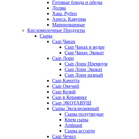
Готовые блюда и обеды
Долма
Хаш. Рубец
Ариса. Кавурма
Маринованные
Кисломолочные Продукты
Сыры
Сыр Чанах
Сыр Чанах в ведре
Сыр Чанах Экокат
Сыр Лори
Сыр Лори Премиум
Сыр Лори Экокат
Сыр Лори разный
Сыр Качотта
Сыр Овечий
Сыр Козий
Сыр в Керамике
Сыр ЭКОТАВУШ
Сыры Эксклюзивный
Сыры полутведые
Крем сыры
Antipasti
Сыры ассорти
Сыр Чечил