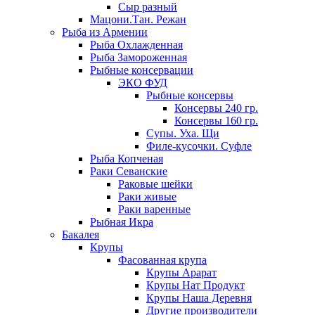
Сыр разный
Мацони.Тан. Режан
Рыба из Армении
Рыба Охлажденная
Рыба Замороженная
Рыбные консервации
ЭКО ФУД
Рыбные консервы
Консервы 240 гр.
Консервы 160 гр.
Супы. Уха. Щи
Филе-кусочки. Суфле
Рыба Копченая
Раки Севанские
Раковые шейки
Раки живые
Раки варенные
Рыбная Икра
Бакалея
Крупы
Фасованная крупа
Крупы Арарат
Крупы Нат Продукт
Крупы Наша Деревня
Другие производители