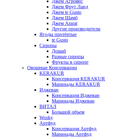
Джем Агроянс
Джем Фрут Ланд
Джем te Gusto
Джем Шамб
Джем Ararat
Другие производители
Ягоды протёртые
te Gusto
Сиропы
Дошаб
Разные сиропы
Фрукты в сиропе
Овощные Консервации
KERAKUR
Консервация KERAKUR
Маринады KERAKUR
Иджеван
Консервация Иджеван
Маринады Иджеван
ВИТАЛ
Большой объем
Wosky
Артфуд
Консервация Артфуд
Маринады Артфуд