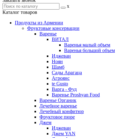
Заказать звонок
x
Каталог товаров
Продукты из Армении
Фруктовые консервации
Варенье
ВИТАЛ
Варенья малый объем
Варенья большой объем
Иджеван
Ноян
Шамб
Сады Арагаца
Агроянс
te Gusto
Варга - Фуд
Варенье Proshyan Food
Варенье Органик
Лечебное варенье
Лечебный конфитюр
Фруктовое пюре
Джем
Иджеван
Джем YAN