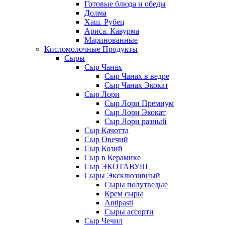
Готовые блюда и обеды
Долма
Хаш. Рубец
Ариса. Кавурма
Маринованные
Кисломолочные Продукты
Сыры
Сыр Чанах
Сыр Чанах в ведре
Сыр Чанах Экокат
Сыр Лори
Сыр Лори Премиум
Сыр Лори Экокат
Сыр Лори разный
Сыр Качотта
Сыр Овечий
Сыр Козий
Сыр в Керамике
Сыр ЭКОТАВУШ
Сыры Эксклюзивный
Сыры полутведые
Крем сыры
Antipasti
Сыры ассорти
Сыр Чечил