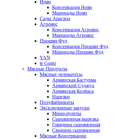
Ноян
Консервация Ноян
Маринады Ноян
Сады Арагаца
Агроянс
Консервация Агроянс
Маринады Агроянс
Прошян Фуд
Консервация Прошян Фуд
Маринады Прошян Фуд
YAN
te Gusto
Мясные Продукты
Мясные деликатесы
Армянская Бастурма
Армянский Суджух
Армянская Колбаса
Нарезки
Полуфабрикаты
Эксклюзивные закуски
Мини-рулеты
Сыровяленая вырезка
Говядина сыровяленая
Свинина сыровяленая
Мясные Консервации