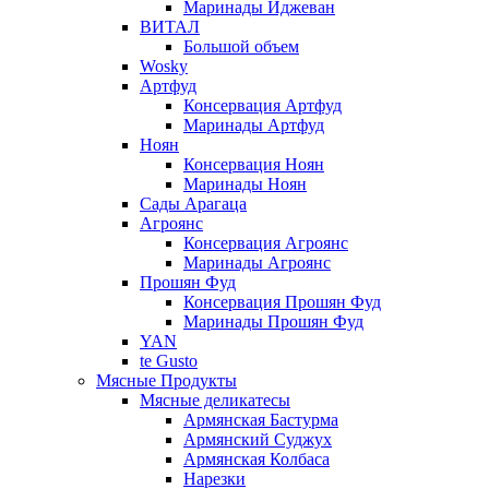
Маринады Иджеван
ВИТАЛ
Большой объем
Wosky
Артфуд
Консервация Артфуд
Маринады Артфуд
Ноян
Консервация Ноян
Маринады Ноян
Сады Арагаца
Агроянс
Консервация Агроянс
Маринады Агроянс
Прошян Фуд
Консервация Прошян Фуд
Маринады Прошян Фуд
YAN
te Gusto
Мясные Продукты
Мясные деликатесы
Армянская Бастурма
Армянский Суджух
Армянская Колбаса
Нарезки