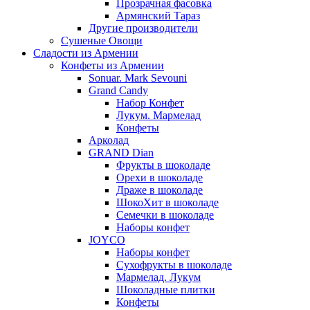
Прозрачная фасовка
Армянский Тараз
Другие производители
Сушеные Овощи
Сладости из Армении
Конфеты из Армении
Sonuar. Mark Sevouni
Grand Candy
Набор Конфет
Лукум. Мармелад
Конфеты
Арколад
GRAND Dian
Фрукты в шоколаде
Орехи в шоколаде
Драже в шоколаде
ШокоХит в шоколаде
Семечки в шоколаде
Наборы конфет
JOYCO
Наборы конфет
Сухофрукты в шоколаде
Мармелад. Лукум
Шоколадные плитки
Конфеты