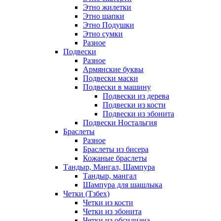
Этно жилетки
Этно шапки
Этно Подушки
Этно сумки
Разное
Подвески
Разное
Армянские буквы
Подвески маски
Подвески в машину
Подвески из дерева
Подвески из кости
Подвески из эбонита
Подвески Ностальгия
Браслеты
Разное
Браслеты из бисера
Кожаные браслеты
Тандыр, Мангал, Шампура
Тандыр, мангал
Шампура для шашлыка
Четки (Тзбех)
Четки из кости
Четки из эбонита
Четки из обсидиана