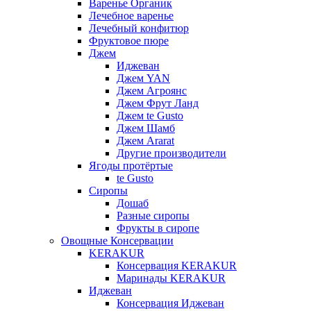
Варенье Органик
Лечебное варенье
Лечебный конфитюр
Фруктовое пюре
Джем
Иджеван
Джем YAN
Джем Агроянс
Джем Фрут Ланд
Джем te Gusto
Джем Шамб
Джем Ararat
Другие производители
Ягоды протёртые
te Gusto
Сиропы
Дошаб
Разные сиропы
Фрукты в сиропе
Овощные Консервации
KERAKUR
Консервация KERAKUR
Маринады KERAKUR
Иджеван
Консервация Иджеван