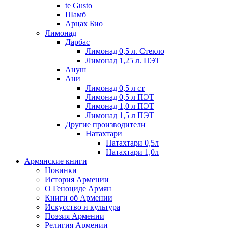
te Gusto
Шамб
Арцах Био
Лимонад
Дарбас
Лимонад 0,5 л. Стекло
Лимонад 1,25 л. ПЭТ
Ануш
Ани
Лимонад 0,5 л ст
Лимонад 0,5 л ПЭТ
Лимонад 1,0 л ПЭТ
Лимонад 1,5 л ПЭТ
Другие производители
Натахтари
Натахтари 0,5л
Натахтари 1,0л
Армянские книги
Новинки
История Армении
О Геноциде Армян
Книги об Армении
Иcкусство и культура
Поэзия Армении
Религия Армении