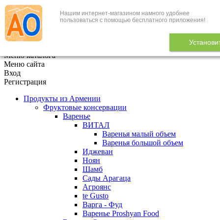
Нашим интернет-магазином намного удобнее
+7 (495) 646-888-1
пользоваться с помощью бесплатного приложения!
В корзине
0
товаров
Установи
x
Меню каталога
Меню сайта
Вход
Регистрация
Продукты из Армении
Фруктовые консервации
Варенье
ВИТАЛ
Варенья малый объем
Варенья большой объем
Иджеван
Ноян
Шамб
Сады Арагаца
Агроянс
te Gusto
Варга - Фуд
Варенье Proshyan Food