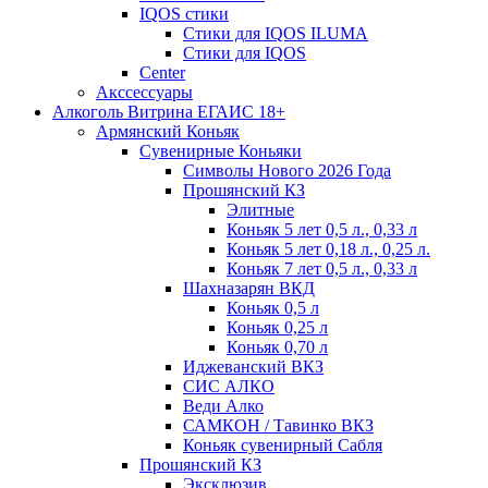
IQOS стики
Стики для IQOS ILUMA
Стики для IQOS
Сenter
Акссессуары
Алкоголь Витрина ЕГАИС 18+
Армянский Коньяк
Сувенирные Коньяки
Символы Нового 2026 Года
Прошянский КЗ
Элитные
Коньяк 5 лет 0,5 л., 0,33 л
Коньяк 5 лет 0,18 л., 0,25 л.
Коньяк 7 лет 0,5 л., 0,33 л
Шахназарян ВКД
Коньяк 0,5 л
Коньяк 0,25 л
Коньяк 0,70 л
Иджеванский ВКЗ
СИС АЛКО
Веди Алко
САМКОН / Тавинко ВКЗ
Коньяк сувенирный Сабля
Прошянский КЗ
Эксклюзив