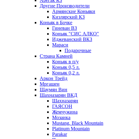
Арегак КЗ
Другие Производители
Армянские Коньяки
Кизлярский КЗ
Коньяк в Бочке
Гиневан ВЗ
Коньяк "СИС АЛКО"
Иджеванский ВКЗ
Мараси
Подарочные
Страна Камней
Коньяк в п/у
Коньяк 0,5 л.
Коньяк 0,2 л.
Аркон Трейд
Мргашен
Шаумян Вин
Шахназарян ВКД
Шахназарян
ГАЯСОН
Жемчужина
Мозаика
Mustang. Black Mountain
Platinum Mountain
Parakar