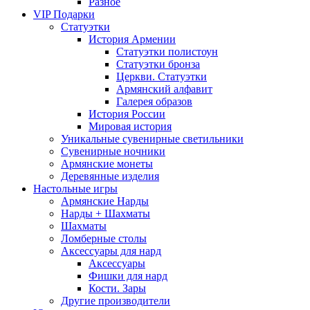
Разное
VIP Подарки
Статуэтки
История Армении
Статуэтки полистоун
Статуэтки бронза
Церкви. Статуэтки
Армянский алфавит
Галерея образов
История России
Мировая история
Уникальные сувенирные светильники
Сувенирные ночники
Армянские монеты
Деревянные изделия
Настольные игры
Армянские Нарды
Нарды + Шахматы
Шахматы
Ломберные столы
Аксессуары для нард
Аксессуары
Фишки для нард
Кости. Зары
Другие производители