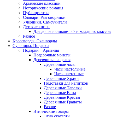
Армянские классики
Исторические романы
Публицистика
Словари. Разговорники
Учебники. Самоучители
Детские книги
Для дошкольников<br> и младших классов
Разное
Кроссворды. Сканворды
Сувениры. Подарки
Подарки – Армения
Подарочные монеты
Деревянные изделия
Деревянные часы
Часы настольные
Часы настенные
Деревянные Храмы
Подставки для напитков
Деревянные Тарелки
Деревянные Вазы
Деревянные Кресты
Деревянные Гранаты
Разное
Этнические товары
Этно скатерти