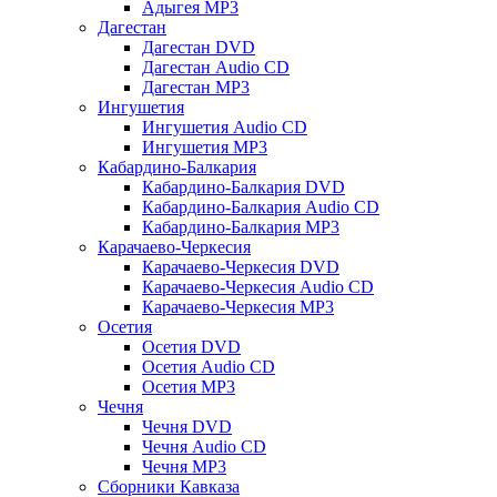
Адыгея MP3
Дагестан
Дагестан DVD
Дагестан Audio CD
Дагестан MP3
Ингушетия
Ингушетия Audio CD
Ингушетия MP3
Кабардино-Балкария
Кабардино-Балкария DVD
Кабардино-Балкария Audio CD
Кабардино-Балкария MP3
Карачаево-Черкесия
Карачаево-Черкесия DVD
Карачаево-Черкесия Audio CD
Карачаево-Черкесия MP3
Осетия
Осетия DVD
Осетия Audio CD
Осетия MP3
Чечня
Чечня DVD
Чечня Audio CD
Чечня MP3
Сборники Кавказа