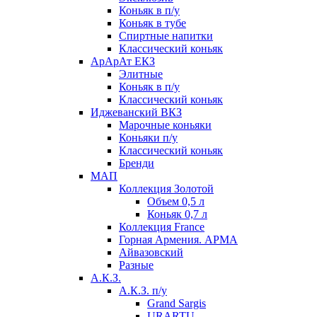
Коньяк в п/у
Коньяк в тубе
Спиртные напитки
Классический коньяк
АрАрАт ЕКЗ
Элитные
Коньяк в п/у
Классический коньяк
Иджеванский ВКЗ
Марочные коньяки
Коньяки п/у
Классический коньяк
Бренди
МАП
Коллекция Золотой
Объем 0,5 л
Коньяк 0,7 л
Коллекция France
Горная Армения. АРМА
Айвазовский
Разные
А.К.З.
А.К.З. п/у
Grand Sargis
URARTU