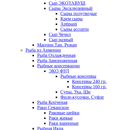
Сыр ЭКОТАВУШ
Сыры Эксклюзивный
Сыры полутведые
Крем сыры
Antipasti
Сыры ассорти
Сыр Чечил
Сыр разный
Мацони.Тан. Режан
Рыба из Армении
Рыба Охлажденная
Рыба Замороженная
Рыбные консервации
ЭКО ФУД
Рыбные консервы
Консервы 240 гр.
Консервы 160 гр.
Супы. Уха. Щи
Филе-кусочки. Суфле
Рыба Копченая
Раки Севанские
Раковые шейки
Раки живые
Раки варенные
Рыбная Икра