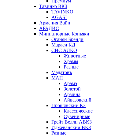
Премиум
Тавинко ВКЗ
TAVINKO
AGASI
Армения Вайн
АРАДИС
Миниатюрные Коньяки
Оганян Бренди
Мараси КД
СИС АЛКО
Животные
Храмы
Разные
Мадатовъ
МАП
Арамэ
Золотой
Армина
Айвазовский
Прошянский КЗ
Классические
Сувенирные
Грейт Велли АВКЗ
Иджеванский ВКЗ
Разные