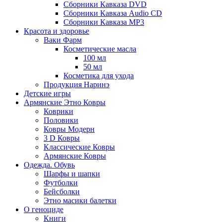
Сборники Кавказа DVD
Сборники Кавказа Audio CD
Сборники Кавказа MP3
Красота и здоровье
Ваки Фарм
Косметические масла
100 мл
50 мл
Косметика для ухода
Продукция Наринэ
Детские игры
Армянские Этно Ковры
Коврики
Половики
Ковры Модерн
3 D Ковры
Классические Ковры
Армянские Ковры
Одежда. Обувь
Шарфы и шапки
Футболки
Бейсболки
Этно масики балетки
О геноциде
Книги