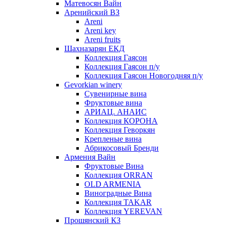
Матевосян Вайн
Аренийский ВЗ
Areni
Areni key
Areni fruits
Шахназарян ЕКД
Коллекция Гаясон
Коллекция Гаясон п/у
Коллекция Гаясон Новогодняя п/у
Gevorkian winery
Сувенирные вина
Фруктовые вина
АРИАЦ. АНАИС
Коллекция КОРОНА
Коллекция Геворкян
Крепленые вина
Абрикосовый Бренди
Армения Вайн
Фруктовые Вина
Коллекция ORRAN
OLD ARMENIA
Виноградные Вина
Коллекция TAKAR
Коллекция YEREVAN
Прошянский КЗ