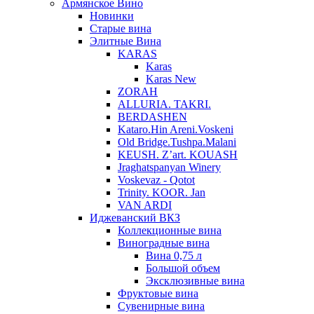
Армянское Вино
Новинки
Старые вина
Элитные Вина
KARAS
Karas
Karas New
ZORAH
ALLURIA. TAKRI.
BERDASHEN
Kataro.Hin Areni.Voskeni
Old Bridge.Tushpa.Malani
KEUSH. Z’art. KOUASH
Jraghatspanyan Winery
Voskevaz - Qotot
Trinity. KOOR. Jan
VAN ARDI
Иджеванский ВКЗ
Коллекционные вина
Виноградные вина
Вина 0,75 л
Большой объем
Эксклюзивные вина
Фруктовые вина
Cувенирные вина