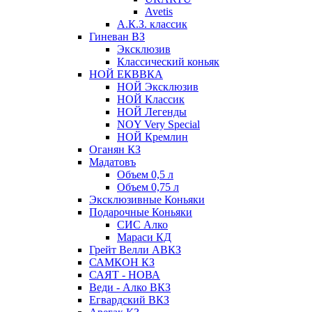
Avetis
А.К.З. классик
Гиневан ВЗ
Эксклюзив
Классический коньяк
НОЙ ЕКВВКА
НОЙ Эксклюзив
НОЙ Классик
НОЙ Легенды
NOY Very Speсial
НОЙ Кремлин
Оганян КЗ
Мадатовъ
Объем 0,5 л
Объем 0,75 л
Эксклюзивные Коньяки
Подарочные Коньяки
СИС Алко
Мараси КД
Грейт Велли АВКЗ
САМКОН КЗ
САЯТ - НОВА
Веди - Алко ВКЗ
Егвардский ВКЗ