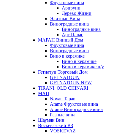
Фруктовые вина
Арцруни
Дерево Жизни
Элитные Вина
Виноградные вина
Виноградные вина
Арт Палас
МАРАН Винный Дом
Фруктовые вина
Виноградные вина
Вино в керамике
Вино в керамике
Вино в керамике п/у
Гетнатун Торговый Дом
GETNATOUN
GETNATOUN NEW
TIRANI. OLD CHINARI
МАП
Noyan Tapan
Arame Фруктовые вина
Arame Виноградные вина
Разные вина
Шаумян Вин
Воскевазский ВЗ
VOSKEVAZ