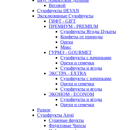
Вкус Араратской Долины
Весовой
Сухофрукты IJEVAN
Эксклюзивные Сухофрукты
ГИФТ - GIFT
ПРЕМИУМ - PREMIUM
Сухофрукты Ягоды Цукаты
Конфеты от природы
Орехи
Микс
ГУРМЭ - GOURMET
Сухофрукты с начинками
Орехи и семечки
Сухофрукты и ягоды
ЭКСТРА - EXTRA
Сухофрукты с начинками
Орехи и семечки
Сухофрукты и ягоды
ЭКОНОМ - ECONOM
Сухофрукты и ягоды
Орехи и семечки
Разное
Сухофрукты Aregi
Сушеные фрукты
Фруктовые Чипсы