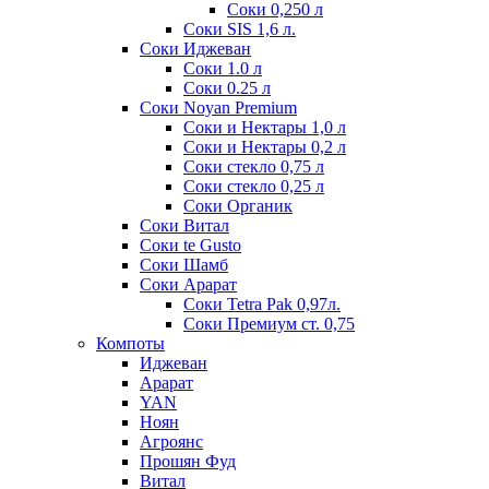
Соки 0,250 л
Соки SIS 1,6 л.
Соки Иджеван
Соки 1.0 л
Соки 0.25 л
Соки Noyan Premium
Соки и Нектары 1,0 л
Соки и Нектары 0,2 л
Соки стекло 0,75 л
Соки стекло 0,25 л
Соки Органик
Соки Витал
Соки te Gusto
Соки Шамб
Соки Арарат
Соки Tetra Pak 0,97л.
Соки Премиум ст. 0,75
Компоты
Иджеван
Арарат
YAN
Ноян
Агроянс
Прошян Фуд
Витал