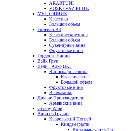
ARARTUNI
VOSKEVAZ ELITE
МЕЦ СЮНИК
Классика
Большой объем
Гиневан ВЗ
Классические вина
Большой объем
Сувенирные вина
Фруктовые вина
Гордость Нации
Вайк Груп
Веди - Алко ВКЗ
Виноградные вина
Классические
Большой объем
Фруктовые вина
В керамике
Другие Производители
Армянские вина
Givany Wine
Вина из Грузии
Кварельский Погреб
Киндзмараули
Киндзмараули 0,75л