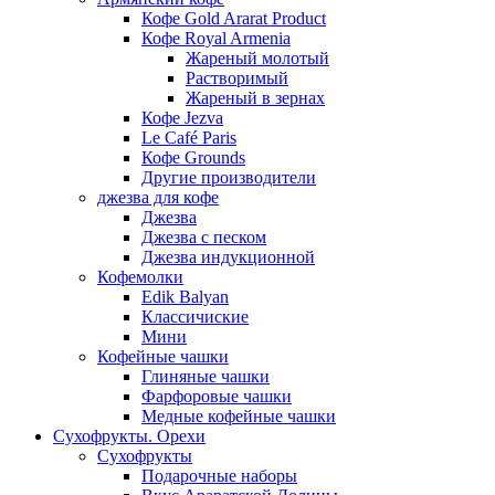
Кофе Gold Ararat Product
Кофе Royal Armenia
Жареный молотый
Растворимый
Жареный в зернах
Кофе Jezva
Le Café Paris
Кофе Grounds
Другие производители
джезва для кофе
Джезва
Джезва с песком
Джезва индукционной
Кофемолки
Edik Balyan
Классичиские
Мини
Кофейные чашки
Глиняные чашки
Фарфоровые чашки
Медные кофейные чашки
Сухофрукты. Орехи
Сухофрукты
Подарочные наборы