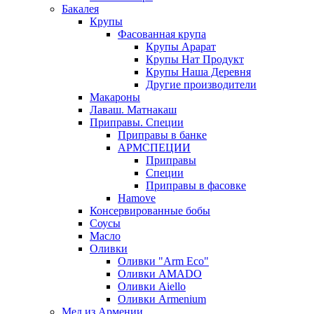
Бакалея
Крупы
Фасованная крупа
Крупы Арарат
Крупы Нат Продукт
Крупы Наша Деревня
Другие производители
Макароны
Лаваш. Матнакаш
Приправы. Специи
Приправы в банке
АРМСПЕЦИИ
Приправы
Специи
Приправы в фасовке
Hamove
Консервированные бобы
Соусы
Масло
Оливки
Оливки "Arm Eco"
Оливки AMADO
Оливки Aiello
Оливки Armenium
Мед из Армении