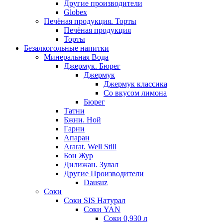
Другие производители
Globex
Печёная продукция. Торты
Печёная продукция
Торты
Безалкогольные напитки
Минеральная Вода
Джермук. Бюрег
Джермук
Джермук классика
Со вкусом лимона
Бюрег
Татни
Бжни. Ной
Гарни
Апаран
Ararat. Well Still
Бон Жур
Дилижан. Зулал
Другие Производители
Dausuz
Соки
Соки SIS Натурал
Соки YAN
Соки 0,930 л