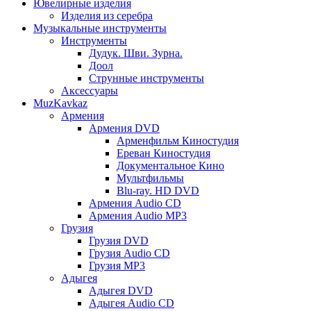
Ювелирные изделия
Изделия из серебра
Музыкальные инструменты
Инструменты
Дудук. Шви. Зурна.
Доол
Струнные инструменты
Аксессуары
MuzKavkaz
Армения
Армения DVD
Арменфильм Киностудия
Ереван Киностудия
Документальное Кино
Мультфильмы
Blu-ray. HD DVD
Армения Audio CD
Армения Audio MP3
Грузия
Грузия DVD
Грузия Audio CD
Грузия MP3
Адыгея
Адыгея DVD
Адыгея Audio CD