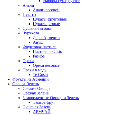
Наборы сухофруктов
Алани
Алани весовой
Цукаты
Цукаты фруктовые
Цукаты разные
Сушеные ягоды
Чурчхела
Дары Армении
Ануш
Фруктовая пастила
Пастила te Gusto
Разное
Орехи
Орехи весовые
Орехи в меду
Te Gusto
Фрукты из Армении
Овощи. Зелень
Свежие Овощи
Свежая Зелень
Замороженные Овощи и Зелень
Тамара фрут
Сушеная Зелень
АРМЧАЙ