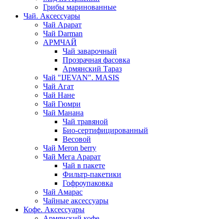
Грибы маринованные
Чай. Аксессуары
Чай Арарат
Чай Darman
АРМЧАЙ
Чай заварочный
Прозрачная фасовка
Армянский Тараз
Чай "IJEVAN". MASIS
Чай Агат
Чай Нане
Чай Гюмри
Чай Манана
Чай травяной
Био-сертифицированный
Весовой
Чай Meron berry
Чай Мега Арарат
Чай в пакете
Фильтр-пакетики
Гофроупаковка
Чай Амарас
Чайные аксессуары
Кофе. Аксессуары
Армянский кофе