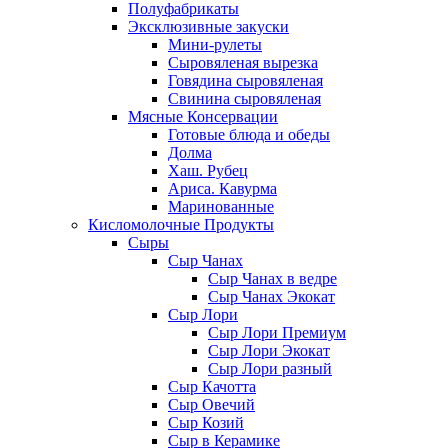
Полуфабрикаты
Эксклюзивные закуски
Мини-рулеты
Сыровяленая вырезка
Говядина сыровяленая
Свинина сыровяленая
Мясные Консервации
Готовые блюда и обеды
Долма
Хаш. Рубец
Ариса. Кавурма
Маринованные
Кисломолочные Продукты
Сыры
Сыр Чанах
Сыр Чанах в ведре
Сыр Чанах Экокат
Сыр Лори
Сыр Лори Премиум
Сыр Лори Экокат
Сыр Лори разный
Сыр Качотта
Сыр Овечий
Сыр Козий
Сыр в Керамике