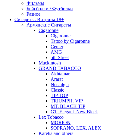
Фильмы
Бейсболки / Футболки
Разное
Сигареты. Витрина 18+
Армянские Сигареты
Cigaronne
Cigaronne
Tattoo by Cigaronne
Center
AMG
5th Street
Mackintosh
GRAND TABACCO
Akhtamar
Ararat
Nostalgia
Classic
TIP TOP
TRIUMPH. VIP
MT. BLACK TIP
GT. Elegant. New Bleck
Lex Tobacco
MORION
SOPRANO, LEX, ALEX
Karelia and others