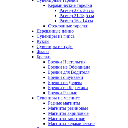
Сувенирные тарелки
Керамические тарелки
Размер 27 х 26 см
Размер 21-18,5 см
Размер 16 - 14 см
Стеклянные тарелки
Деревянные панно
Сувениры из гипса
Куклы
Сувениры из туфа
Флаги
Брелки
Брелки Настальгия
Брелки из Обсидиана
Брелки для Водителя
Брелки с Буквами
Брелки из Дерева
Брелки из Керамики
Брелки Разные
Сувениры на магните
Разные магниты
Магниты резиновые
Магниты акриловые
Магниты закатные
Магниты керамические