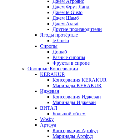
Джем Агроянс
Джем Фрут Ланд
Джем te Gusto
Джем Шамб
Джем Ararat
Другие производители
Ягоды протёртые
te Gusto
Сиропы
Дошаб
Разные сиропы
Фрукты в сиропе
Овощные Консервации
KERAKUR
Консервация KERAKUR
Маринады KERAKUR
Иджеван
Консервация Иджеван
Маринады Иджеван
ВИТАЛ
Большой объем
Wosky
Артфуд
Консервация Артфуд
Маринады Артфуд