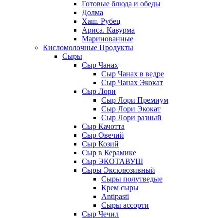
Готовые блюда и обеды
Долма
Хаш. Рубец
Ариса. Кавурма
Маринованные
Кисломолочные Продукты
Сыры
Сыр Чанах
Сыр Чанах в ведре
Сыр Чанах Экокат
Сыр Лори
Сыр Лори Премиум
Сыр Лори Экокат
Сыр Лори разный
Сыр Качотта
Сыр Овечий
Сыр Козий
Сыр в Керамике
Сыр ЭКОТАВУШ
Сыры Эксклюзивный
Сыры полутведые
Крем сыры
Antipasti
Сыры ассорти
Сыр Чечил