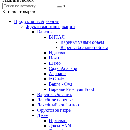
Заказать звонок
x
Каталог товаров
Продукты из Армении
Фруктовые консервации
Варенье
ВИТАЛ
Варенья малый объем
Варенья большой объем
Иджеван
Ноян
Шамб
Сады Арагаца
Агроянс
te Gusto
Варга - Фуд
Варенье Proshyan Food
Варенье Органик
Лечебное варенье
Лечебный конфитюр
Фруктовое пюре
Джем
Иджеван
Джем YAN