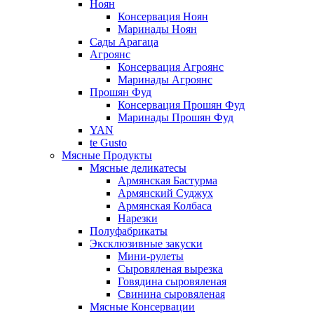
Ноян
Консервация Ноян
Маринады Ноян
Сады Арагаца
Агроянс
Консервация Агроянс
Маринады Агроянс
Прошян Фуд
Консервация Прошян Фуд
Маринады Прошян Фуд
YAN
te Gusto
Мясные Продукты
Мясные деликатесы
Армянская Бастурма
Армянский Суджух
Армянская Колбаса
Нарезки
Полуфабрикаты
Эксклюзивные закуски
Мини-рулеты
Сыровяленая вырезка
Говядина сыровяленая
Свинина сыровяленая
Мясные Консервации