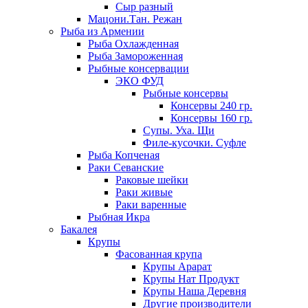
Сыр разный
Мацони.Тан. Режан
Рыба из Армении
Рыба Охлажденная
Рыба Замороженная
Рыбные консервации
ЭКО ФУД
Рыбные консервы
Консервы 240 гр.
Консервы 160 гр.
Супы. Уха. Щи
Филе-кусочки. Суфле
Рыба Копченая
Раки Севанские
Раковые шейки
Раки живые
Раки варенные
Рыбная Икра
Бакалея
Крупы
Фасованная крупа
Крупы Арарат
Крупы Нат Продукт
Крупы Наша Деревня
Другие производители