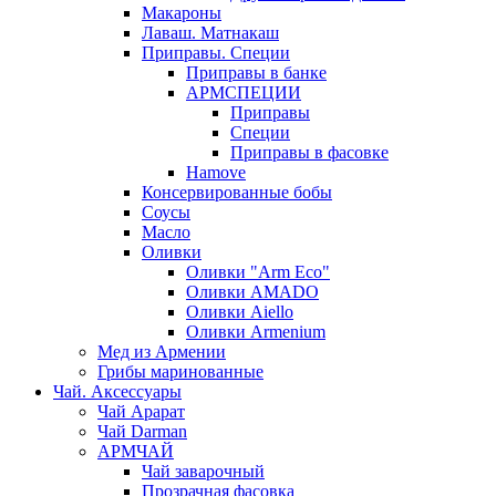
Макароны
Лаваш. Матнакаш
Приправы. Специи
Приправы в банке
АРМСПЕЦИИ
Приправы
Специи
Приправы в фасовке
Hamove
Консервированные бобы
Соусы
Масло
Оливки
Оливки "Arm Eco"
Оливки AMADO
Оливки Aiello
Оливки Armenium
Мед из Армении
Грибы маринованные
Чай. Аксессуары
Чай Арарат
Чай Darman
АРМЧАЙ
Чай заварочный
Прозрачная фасовка