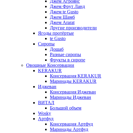
Джем Агроянс
Джем Фрут Ланд
Джем te Gusto
Джем Шамб
Джем Ararat
Другие производители
Ягоды протёртые
te Gusto
Сиропы
Дошаб
Разные сиропы
Фрукты в сиропе
Овощные Консервации
KERAKUR
Консервация KERAKUR
Маринады KERAKUR
Иджеван
Консервация Иджеван
Маринады Иджеван
ВИТАЛ
Большой объем
Wosky
Артфуд
Консервация Артфуд
Маринады Артфуд