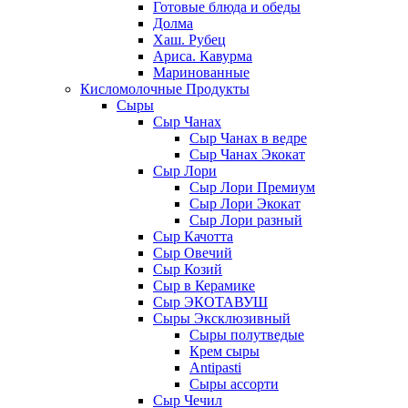
Готовые блюда и обеды
Долма
Хаш. Рубец
Ариса. Кавурма
Маринованные
Кисломолочные Продукты
Сыры
Сыр Чанах
Сыр Чанах в ведре
Сыр Чанах Экокат
Сыр Лори
Сыр Лори Премиум
Сыр Лори Экокат
Сыр Лори разный
Сыр Качотта
Сыр Овечий
Сыр Козий
Сыр в Керамике
Сыр ЭКОТАВУШ
Сыры Эксклюзивный
Сыры полутведые
Крем сыры
Antipasti
Сыры ассорти
Сыр Чечил