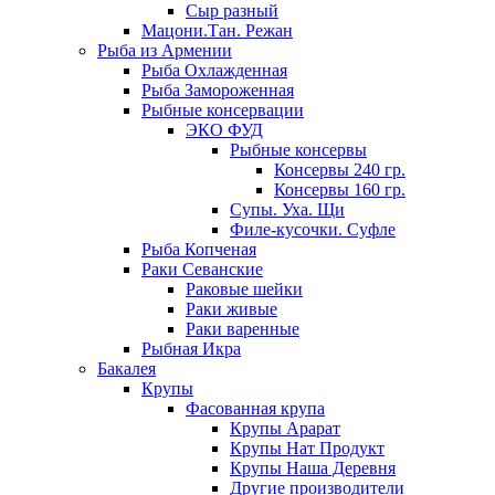
Сыр разный
Мацони.Тан. Режан
Рыба из Армении
Рыба Охлажденная
Рыба Замороженная
Рыбные консервации
ЭКО ФУД
Рыбные консервы
Консервы 240 гр.
Консервы 160 гр.
Супы. Уха. Щи
Филе-кусочки. Суфле
Рыба Копченая
Раки Севанские
Раковые шейки
Раки живые
Раки варенные
Рыбная Икра
Бакалея
Крупы
Фасованная крупа
Крупы Арарат
Крупы Нат Продукт
Крупы Наша Деревня
Другие производители