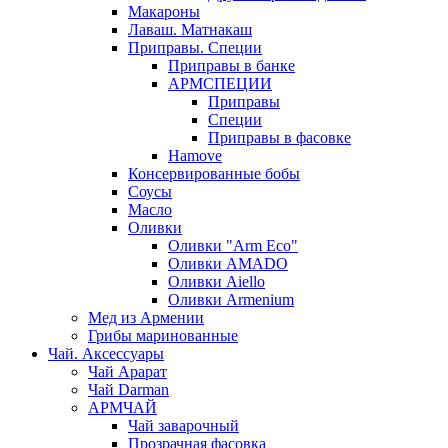
Макароны
Лаваш. Матнакаш
Приправы. Специи
Приправы в банке
АРМСПЕЦИИ
Приправы
Специи
Приправы в фасовке
Hamove
Консервированные бобы
Соусы
Масло
Оливки
Оливки "Arm Eco"
Оливки AMADO
Оливки Aiello
Оливки Armenium
Мед из Армении
Грибы маринованные
Чай. Аксессуары
Чай Арарат
Чай Darman
АРМЧАЙ
Чай заварочный
Прозрачная фасовка