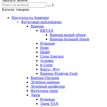
Заказать звонок
x
Каталог товаров
Продукты из Армении
Фруктовые консервации
Варенье
ВИТАЛ
Варенья малый объем
Варенья большой объем
Иджеван
Ноян
Шамб
Сады Арагаца
Агроянс
te Gusto
Варга - Фуд
Варенье Proshyan Food
Варенье Органик
Лечебное варенье
Лечебный конфитюр
Фруктовое пюре
Джем
Иджеван
Джем YAN