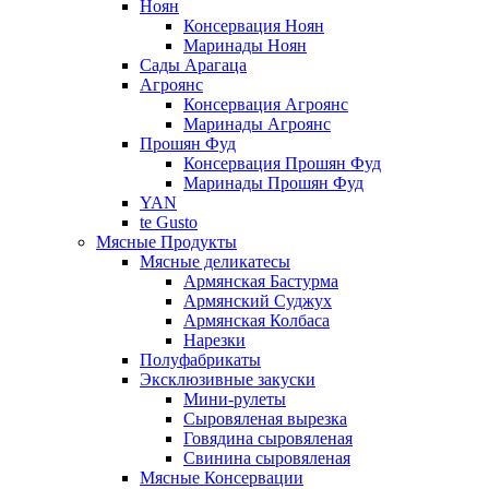
Ноян
Консервация Ноян
Маринады Ноян
Сады Арагаца
Агроянс
Консервация Агроянс
Маринады Агроянс
Прошян Фуд
Консервация Прошян Фуд
Маринады Прошян Фуд
YAN
te Gusto
Мясные Продукты
Мясные деликатесы
Армянская Бастурма
Армянский Суджух
Армянская Колбаса
Нарезки
Полуфабрикаты
Эксклюзивные закуски
Мини-рулеты
Сыровяленая вырезка
Говядина сыровяленая
Свинина сыровяленая
Мясные Консервации