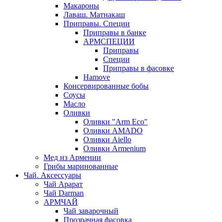
Макароны
Лаваш. Матнакаш
Приправы. Специи
Приправы в банке
АРМСПЕЦИИ
Приправы
Специи
Приправы в фасовке
Hamove
Консервированные бобы
Соусы
Масло
Оливки
Оливки "Arm Eco"
Оливки AMADO
Оливки Aiello
Оливки Armenium
Мед из Армении
Грибы маринованные
Чай. Аксессуары
Чай Арарат
Чай Darman
АРМЧАЙ
Чай заварочный
Прозрачная фасовка