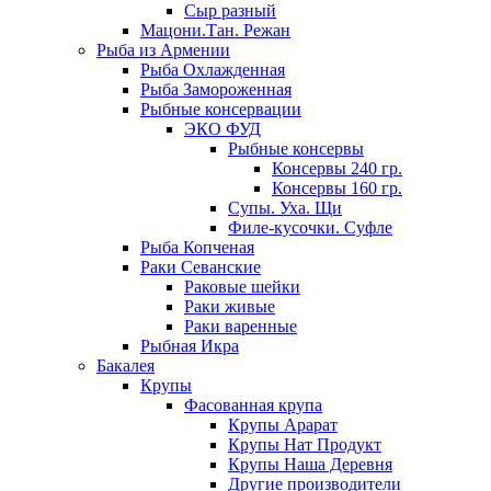
Сыр разный
Мацони.Тан. Режан
Рыба из Армении
Рыба Охлажденная
Рыба Замороженная
Рыбные консервации
ЭКО ФУД
Рыбные консервы
Консервы 240 гр.
Консервы 160 гр.
Супы. Уха. Щи
Филе-кусочки. Суфле
Рыба Копченая
Раки Севанские
Раковые шейки
Раки живые
Раки варенные
Рыбная Икра
Бакалея
Крупы
Фасованная крупа
Крупы Арарат
Крупы Нат Продукт
Крупы Наша Деревня
Другие производители