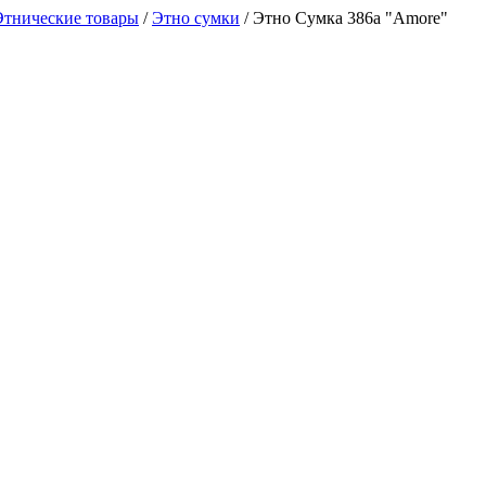
Этнические товары
/
Этно сумки
/
Этно Сумка 386a "Аmore"