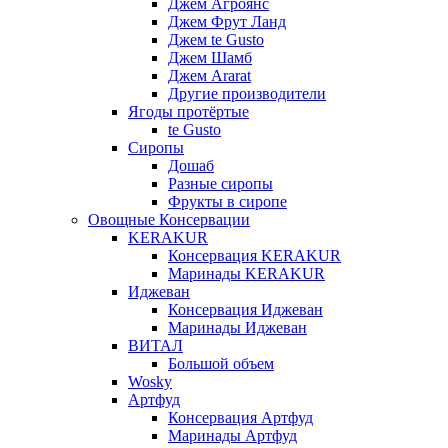
Джем Агроянс
Джем Фрут Ланд
Джем te Gusto
Джем Шамб
Джем Ararat
Другие производители
Ягоды протёртые
te Gusto
Сиропы
Дошаб
Разные сиропы
Фрукты в сиропе
Овощные Консервации
KERAKUR
Консервация KERAKUR
Маринады KERAKUR
Иджеван
Консервация Иджеван
Маринады Иджеван
ВИТАЛ
Большой объем
Wosky
Артфуд
Консервация Артфуд
Маринады Артфуд