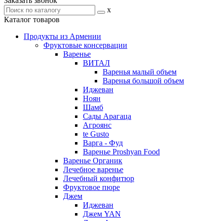
Заказать звонок
x
Каталог товаров
Продукты из Армении
Фруктовые консервации
Варенье
ВИТАЛ
Варенья малый объем
Варенья большой объем
Иджеван
Ноян
Шамб
Сады Арагаца
Агроянс
te Gusto
Варга - Фуд
Варенье Proshyan Food
Варенье Органик
Лечебное варенье
Лечебный конфитюр
Фруктовое пюре
Джем
Иджеван
Джем YAN