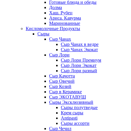
Готовые блюда и обеды
Долма
Хаш. Рубец
Ариса. Кавурма
Маринованные
Кисломолочные Продукты
Сыры
Сыр Чанах
Сыр Чанах в ведре
Сыр Чанах Экокат
Сыр Лори
Сыр Лори Премиум
Сыр Лори Экокат
Сыр Лори разный
Сыр Качотта
Сыр Овечий
Сыр Козий
Сыр в Керамике
Сыр ЭКОТАВУШ
Сыры Эксклюзивный
Сыры полутведые
Крем сыры
Antipasti
Сыры ассорти
Сыр Чечил