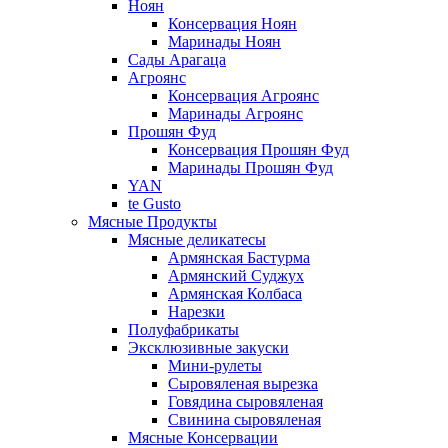
Ноян
Консервация Ноян
Маринады Ноян
Сады Арагаца
Агроянс
Консервация Агроянс
Маринады Агроянс
Прошян Фуд
Консервация Прошян Фуд
Маринады Прошян Фуд
YAN
te Gusto
Мясные Продукты
Мясные деликатесы
Армянская Бастурма
Армянский Суджух
Армянская Колбаса
Нарезки
Полуфабрикаты
Эксклюзивные закуски
Мини-рулеты
Сыровяленая вырезка
Говядина сыровяленая
Свинина сыровяленая
Мясные Консервации