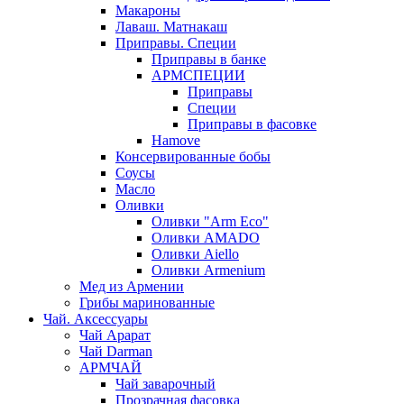
Макароны
Лаваш. Матнакаш
Приправы. Специи
Приправы в банке
АРМСПЕЦИИ
Приправы
Специи
Приправы в фасовке
Hamove
Консервированные бобы
Соусы
Масло
Оливки
Оливки "Arm Eco"
Оливки AMADO
Оливки Aiello
Оливки Armenium
Мед из Армении
Грибы маринованные
Чай. Аксессуары
Чай Арарат
Чай Darman
АРМЧАЙ
Чай заварочный
Прозрачная фасовка