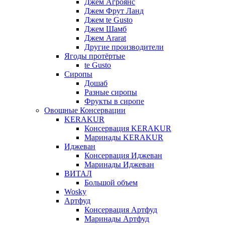
Джем Агроянс
Джем Фрут Ланд
Джем te Gusto
Джем Шамб
Джем Ararat
Другие производители
Ягоды протёртые
te Gusto
Сиропы
Дошаб
Разные сиропы
Фрукты в сиропе
Овощные Консервации
KERAKUR
Консервация KERAKUR
Маринады KERAKUR
Иджеван
Консервация Иджеван
Маринады Иджеван
ВИТАЛ
Большой объем
Wosky
Артфуд
Консервация Артфуд
Маринады Артфуд