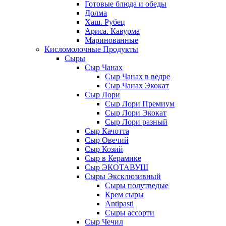
Готовые блюда и обеды
Долма
Хаш. Рубец
Ариса. Кавурма
Маринованные
Кисломолочные Продукты
Сыры
Сыр Чанах
Сыр Чанах в ведре
Сыр Чанах Экокат
Сыр Лори
Сыр Лори Премиум
Сыр Лори Экокат
Сыр Лори разный
Сыр Качотта
Сыр Овечий
Сыр Козий
Сыр в Керамике
Сыр ЭКОТАВУШ
Сыры Эксклюзивный
Сыры полутведые
Крем сыры
Antipasti
Сыры ассорти
Сыр Чечил