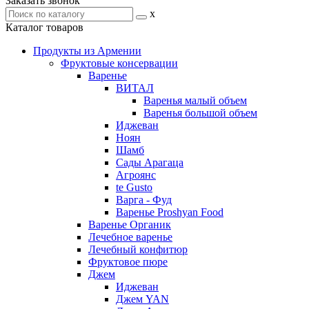
Заказать звонок
x
Каталог товаров
Продукты из Армении
Фруктовые консервации
Варенье
ВИТАЛ
Варенья малый объем
Варенья большой объем
Иджеван
Ноян
Шамб
Сады Арагаца
Агроянс
te Gusto
Варга - Фуд
Варенье Proshyan Food
Варенье Органик
Лечебное варенье
Лечебный конфитюр
Фруктовое пюре
Джем
Иджеван
Джем YAN