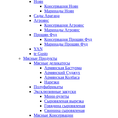
Ноян
Консервация Ноян
Маринады Ноян
Сады Арагаца
Агроянс
Консервация Агроянс
Маринады Агроянс
Прошян Фуд
Консервация Прошян Фуд
Маринады Прошян Фуд
YAN
te Gusto
Мясные Продукты
Мясные деликатесы
Армянская Бастурма
Армянский Суджух
Армянская Колбаса
Нарезки
Полуфабрикаты
Эксклюзивные закуски
Мини-рулеты
Сыровяленая вырезка
Говядина сыровяленая
Свинина сыровяленая
Мясные Консервации