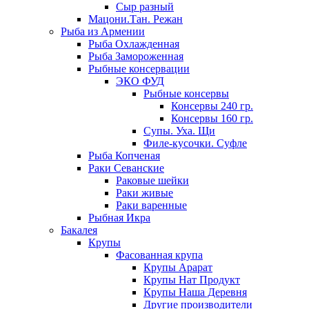
Сыр разный
Мацони.Тан. Режан
Рыба из Армении
Рыба Охлажденная
Рыба Замороженная
Рыбные консервации
ЭКО ФУД
Рыбные консервы
Консервы 240 гр.
Консервы 160 гр.
Супы. Уха. Щи
Филе-кусочки. Суфле
Рыба Копченая
Раки Севанские
Раковые шейки
Раки живые
Раки варенные
Рыбная Икра
Бакалея
Крупы
Фасованная крупа
Крупы Арарат
Крупы Нат Продукт
Крупы Наша Деревня
Другие производители