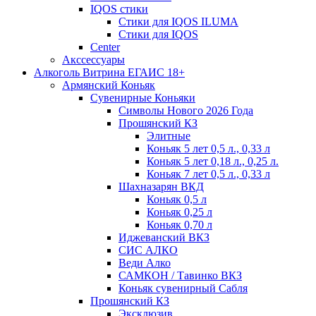
IQOS стики
Стики для IQOS ILUMA
Стики для IQOS
Сenter
Акссессуары
Алкоголь Витрина ЕГАИС 18+
Армянский Коньяк
Сувенирные Коньяки
Символы Нового 2026 Года
Прошянский КЗ
Элитные
Коньяк 5 лет 0,5 л., 0,33 л
Коньяк 5 лет 0,18 л., 0,25 л.
Коньяк 7 лет 0,5 л., 0,33 л
Шахназарян ВКД
Коньяк 0,5 л
Коньяк 0,25 л
Коньяк 0,70 л
Иджеванский ВКЗ
СИС АЛКО
Веди Алко
САМКОН / Тавинко ВКЗ
Коньяк сувенирный Сабля
Прошянский КЗ
Эксклюзив