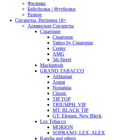
Фильмы
Бейсболки / Футболки
Разное
Сигареты. Витрина 18+
Армянские Сигареты
Cigaronne
Cigaronne
Tattoo by Cigaronne
Center
AMG
5th Street
Mackintosh
GRAND TABACCO
Akhtamar
Ararat
Nostalgia
Classic
TIP TOP
TRIUMPH. VIP
MT. BLACK TIP
GT. Elegant. New Bleck
Lex Tobacco
MORION
SOPRANO, LEX, ALEX
Karelia and others