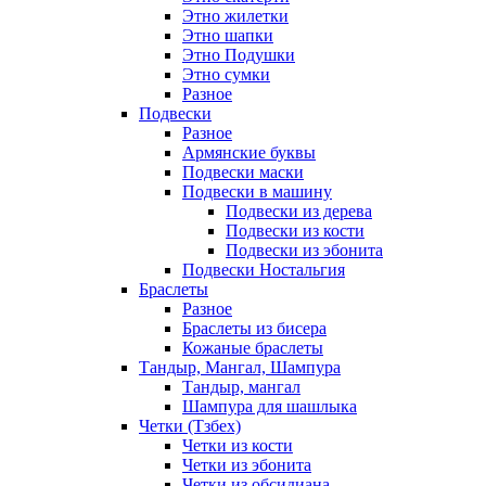
Этно жилетки
Этно шапки
Этно Подушки
Этно сумки
Разное
Подвески
Разное
Армянские буквы
Подвески маски
Подвески в машину
Подвески из дерева
Подвески из кости
Подвески из эбонита
Подвески Ностальгия
Браслеты
Разное
Браслеты из бисера
Кожаные браслеты
Тандыр, Мангал, Шампура
Тандыр, мангал
Шампура для шашлыка
Четки (Тзбех)
Четки из кости
Четки из эбонита
Четки из обсидиана