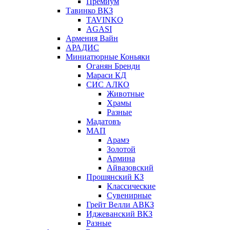
Премиум
Тавинко ВКЗ
TAVINKO
AGASI
Армения Вайн
АРАДИС
Миниатюрные Коньяки
Оганян Бренди
Мараси КД
СИС АЛКО
Животные
Храмы
Разные
Мадатовъ
МАП
Арамэ
Золотой
Армина
Айвазовский
Прошянский КЗ
Классические
Сувенирные
Грейт Велли АВКЗ
Иджеванский ВКЗ
Разные