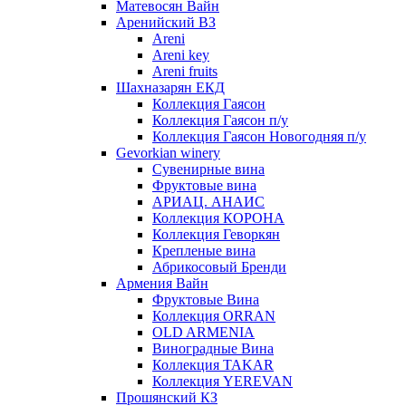
Матевосян Вайн
Аренийский ВЗ
Areni
Areni key
Areni fruits
Шахназарян ЕКД
Коллекция Гаясон
Коллекция Гаясон п/у
Коллекция Гаясон Новогодняя п/у
Gevorkian winery
Сувенирные вина
Фруктовые вина
АРИАЦ. АНАИС
Коллекция КОРОНА
Коллекция Геворкян
Крепленые вина
Абрикосовый Бренди
Армения Вайн
Фруктовые Вина
Коллекция ORRAN
OLD ARMENIA
Виноградные Вина
Коллекция TAKAR
Коллекция YEREVAN
Прошянский КЗ