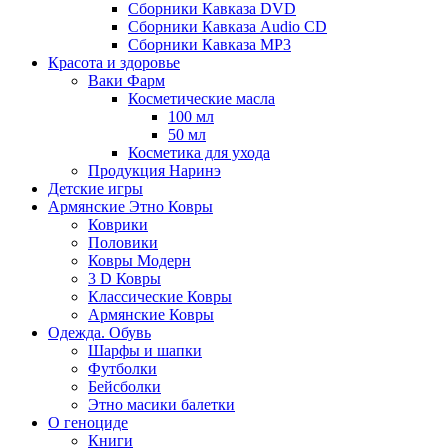
Сборники Кавказа DVD
Сборники Кавказа Audio CD
Сборники Кавказа MP3
Красота и здоровье
Ваки Фарм
Косметические масла
100 мл
50 мл
Косметика для ухода
Продукция Наринэ
Детские игры
Армянские Этно Ковры
Коврики
Половики
Ковры Модерн
3 D Ковры
Классические Ковры
Армянские Ковры
Одежда. Обувь
Шарфы и шапки
Футболки
Бейсболки
Этно масики балетки
О геноциде
Книги