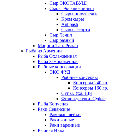
Сыр ЭКОТАВУШ
Сыры Эксклюзивный
Сыры полутведые
Крем сыры
Antipasti
Сыры ассорти
Сыр Чечил
Сыр разный
Мацони.Тан. Режан
Рыба из Армении
Рыба Охлажденная
Рыба Замороженная
Рыбные консервации
ЭКО ФУД
Рыбные консервы
Консервы 240 гр.
Консервы 160 гр.
Супы. Уха. Щи
Филе-кусочки. Суфле
Рыба Копченая
Раки Севанские
Раковые шейки
Раки живые
Раки варенные
Рыбная Икра