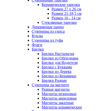
Сувенирные тарелки
Керамические тарелки
Размер 27 х 26 см
Размер 21-18,5 см
Размер 16 - 14 см
Стеклянные тарелки
Деревянные панно
Сувениры из гипса
Куклы
Сувениры из туфа
Флаги
Брелки
Брелки Настальгия
Брелки из Обсидиана
Брелки для Водителя
Брелки с Буквами
Брелки из Дерева
Брелки из Керамики
Брелки Разные
Сувениры на магните
Разные магниты
Магниты резиновые
Магниты акриловые
Магниты закатные
Магниты керамические