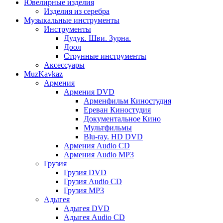
Ювелирные изделия
Изделия из серебра
Музыкальные инструменты
Инструменты
Дудук. Шви. Зурна.
Доол
Струнные инструменты
Аксессуары
MuzKavkaz
Армения
Армения DVD
Арменфильм Киностудия
Ереван Киностудия
Документальное Кино
Мультфильмы
Blu-ray. HD DVD
Армения Audio CD
Армения Audio MP3
Грузия
Грузия DVD
Грузия Audio CD
Грузия MP3
Адыгея
Адыгея DVD
Адыгея Audio CD