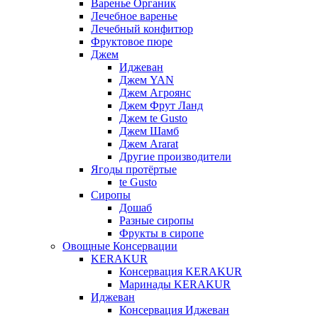
Варенье Органик
Лечебное варенье
Лечебный конфитюр
Фруктовое пюре
Джем
Иджеван
Джем YAN
Джем Агроянс
Джем Фрут Ланд
Джем te Gusto
Джем Шамб
Джем Ararat
Другие производители
Ягоды протёртые
te Gusto
Сиропы
Дошаб
Разные сиропы
Фрукты в сиропе
Овощные Консервации
KERAKUR
Консервация KERAKUR
Маринады KERAKUR
Иджеван
Консервация Иджеван