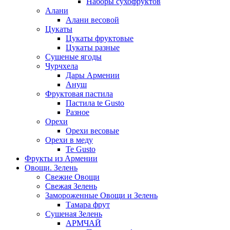
Наборы сухофруктов
Алани
Алани весовой
Цукаты
Цукаты фруктовые
Цукаты разные
Сушеные ягоды
Чурчхела
Дары Армении
Ануш
Фруктовая пастила
Пастила te Gusto
Разное
Орехи
Орехи весовые
Орехи в меду
Te Gusto
Фрукты из Армении
Овощи. Зелень
Свежие Овощи
Свежая Зелень
Замороженные Овощи и Зелень
Тамара фрут
Сушеная Зелень
АРМЧАЙ