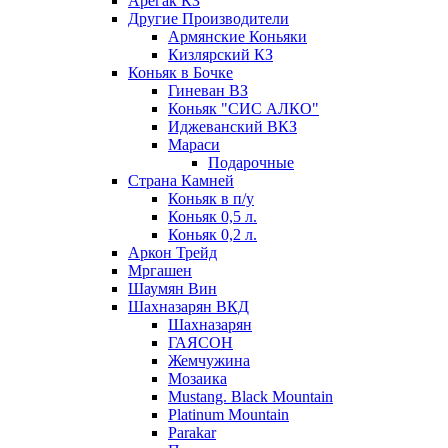
Арегак КЗ
Другие Производители
Армянские Коньяки
Кизлярский КЗ
Коньяк в Бочке
Гиневан ВЗ
Коньяк "СИС АЛКО"
Иджеванский ВКЗ
Мараси
Подарочные
Страна Камней
Коньяк в п/у
Коньяк 0,5 л.
Коньяк 0,2 л.
Аркон Трейд
Мргашен
Шаумян Вин
Шахназарян ВКД
Шахназарян
ГАЯСОН
Жемчужина
Мозаика
Mustang. Black Mountain
Platinum Mountain
Parakar