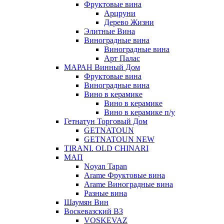
Фруктовые вина
Арцруни
Дерево Жизни
Элитные Вина
Виноградные вина
Виноградные вина
Арт Палас
МАРАН Винный Дом
Фруктовые вина
Виноградные вина
Вино в керамике
Вино в керамике
Вино в керамике п/у
Гетнатун Торговый Дом
GETNATOUN
GETNATOUN NEW
TIRANI. OLD CHINARI
МАП
Noyan Tapan
Arame Фруктовые вина
Arame Виноградные вина
Разные вина
Шаумян Вин
Воскевазский ВЗ
VOSKEVAZ