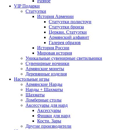
Разное
VIP Подарки
Статуэтки
История Армении
Статуэтки полистоун
Статуэтки бронза
Церкви. Статуэтки
Армянский алфавит
Галерея образов
История России
Мировая история
Уникальные сувенирные светильники
Сувенирные ночники
Армянские монеты
Деревянные изделия
Настольные игры
Армянские Нарды
Нарды + Шахматы
Шахматы
Ломберные столы
Аксессуары для нард
Аксессуары
Фишки для нард
Кости. Зары
Другие производители