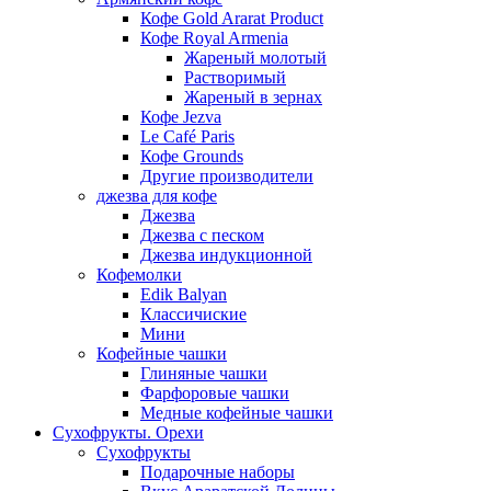
Кофе Gold Ararat Product
Кофе Royal Armenia
Жареный молотый
Растворимый
Жареный в зернах
Кофе Jezva
Le Café Paris
Кофе Grounds
Другие производители
джезва для кофе
Джезва
Джезва с песком
Джезва индукционной
Кофемолки
Edik Balyan
Классичиские
Мини
Кофейные чашки
Глиняные чашки
Фарфоровые чашки
Медные кофейные чашки
Сухофрукты. Орехи
Сухофрукты
Подарочные наборы