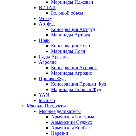
Маринады Иджеван
ВИТАЛ
Большой объем
Wosky
Артфуд
Консервация Артфуд
Маринады Артфуд
Ноян
Консервация Ноян
Маринады Ноян
Сады Арагаца
Агроянс
Консервация Агроянс
Маринады Агроянс
Прошян Фуд
Консервация Прошян Фуд
Маринады Прошян Фуд
YAN
te Gusto
Мясные Продукты
Мясные деликатесы
Армянская Бастурма
Армянский Суджух
Армянская Колбаса
Нарезки