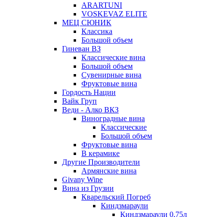
ARARTUNI
VOSKEVAZ ELITE
МЕЦ СЮНИК
Классика
Большой объем
Гиневан ВЗ
Классические вина
Большой объем
Сувенирные вина
Фруктовые вина
Гордость Нации
Вайк Груп
Веди - Алко ВКЗ
Виноградные вина
Классические
Большой объем
Фруктовые вина
В керамике
Другие Производители
Армянские вина
Givany Wine
Вина из Грузии
Кварельский Погреб
Киндзмараули
Киндзмараули 0,75л