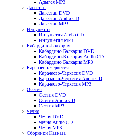
Адыгея MP3
Дагестан
Дагестан DVD
Дагестан Audio CD
Дагестан MP3
Ингушетия
Ингушетия Audio CD
Ингушетия MP3
Кабардино-Балкария
Кабардино-Балкария DVD
Кабардино-Балкария Audio CD
Кабардино-Балкария MP3
Карачаево-Черкесия
Карачаево-Черкесия DVD
Карачаево-Черкесия Audio CD
Карачаево-Черкесия MP3
Осетия
Осетия DVD
Осетия Audio CD
Осетия MP3
Чечня
Чечня DVD
Чечня Audio CD
Чечня MP3
Сборники Кавказа