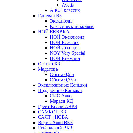
Avetis
А.К.З. классик
Гиневан ВЗ
Эксклюзив
Классический коньяк
НОЙ ЕКВВКА
НОЙ Эксклюзив
НОЙ Классик
НОЙ Легенды
NOY Very Speсial
НОЙ Кремлин
Оганян КЗ
Мадатовъ
Объем 0,5 л
Объем 0,75 л
Эксклюзивные Коньяки
Подарочные Коньяки
СИС Алко
Мараси КД
Грейт Велли АВКЗ
САМКОН КЗ
САЯТ - НОВА
Веди - Алко ВКЗ
Егвардский ВКЗ