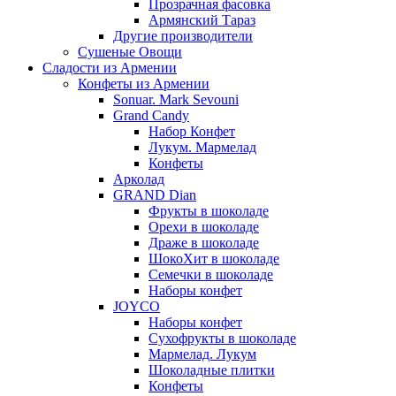
Прозрачная фасовка
Армянский Тараз
Другие производители
Сушеные Овощи
Сладости из Армении
Конфеты из Армении
Sonuar. Mark Sevouni
Grand Candy
Набор Конфет
Лукум. Мармелад
Конфеты
Арколад
GRAND Dian
Фрукты в шоколаде
Орехи в шоколаде
Драже в шоколаде
ШокоХит в шоколаде
Семечки в шоколаде
Наборы конфет
JOYCO
Наборы конфет
Сухофрукты в шоколаде
Мармелад. Лукум
Шоколадные плитки
Конфеты