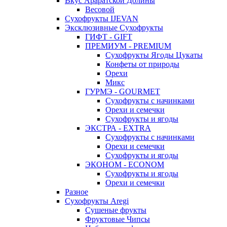
Вкус Араратской Долины
Весовой
Сухофрукты IJEVAN
Эксклюзивные Сухофрукты
ГИФТ - GIFT
ПРЕМИУМ - PREMIUM
Сухофрукты Ягоды Цукаты
Конфеты от природы
Орехи
Микс
ГУРМЭ - GOURMET
Сухофрукты с начинками
Орехи и семечки
Сухофрукты и ягоды
ЭКСТРА - EXTRA
Сухофрукты с начинками
Орехи и семечки
Сухофрукты и ягоды
ЭКОНОМ - ECONOM
Сухофрукты и ягоды
Орехи и семечки
Разное
Сухофрукты Aregi
Сушеные фрукты
Фруктовые Чипсы