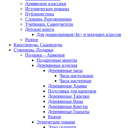
Армянские классики
Исторические романы
Публицистика
Словари. Разговорники
Учебники. Самоучители
Детские книги
Для дошкольников<br> и младших классов
Разное
Кроссворды. Сканворды
Сувениры. Подарки
Подарки – Армения
Подарочные монеты
Деревянные изделия
Деревянные часы
Часы настольные
Часы настенные
Деревянные Храмы
Подставки для напитков
Деревянные Тарелки
Деревянные Вазы
Деревянные Кресты
Деревянные Гранаты
Разное
Этнические товары
Этно скатерти