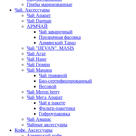
Грибы маринованные
Чай. Аксессуары
Чай Арарат
Чай Darman
АРМЧАЙ
Чай заварочный
Прозрачная фасовка
Армянский Тараз
Чай "IJEVAN". MASIS
Чай Агат
Чай Нане
Чай Гюмри
Чай Манана
Чай травяной
Био-сертифицированный
Весовой
Чай Meron berry
Чай Мега Арарат
Чай в пакете
Фильтр-пакетики
Гофроупаковка
Чай Амарас
Чайные аксессуары
Кофе. Аксессуары
Армянский кофе