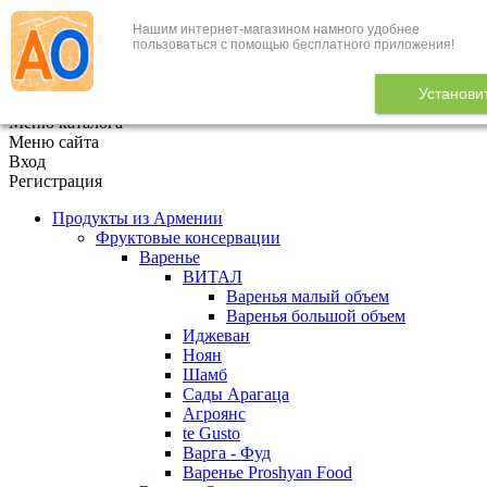
Нашим интернет-магазином намного удобнее
+7 (495) 646-888-1
пользоваться с помощью бесплатного приложения!
В корзине
0
товаров
Установи
x
Меню каталога
Меню сайта
Вход
Регистрация
Продукты из Армении
Фруктовые консервации
Варенье
ВИТАЛ
Варенья малый объем
Варенья большой объем
Иджеван
Ноян
Шамб
Сады Арагаца
Агроянс
te Gusto
Варга - Фуд
Варенье Proshyan Food