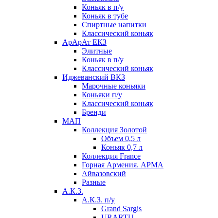
Коньяк в п/у
Коньяк в тубе
Спиртные напитки
Классический коньяк
АрАрАт ЕКЗ
Элитные
Коньяк в п/у
Классический коньяк
Иджеванский ВКЗ
Марочные коньяки
Коньяки п/у
Классический коньяк
Бренди
МАП
Коллекция Золотой
Объем 0,5 л
Коньяк 0,7 л
Коллекция France
Горная Армения. АРМА
Айвазовский
Разные
А.К.З.
А.К.З. п/у
Grand Sargis
URARTU