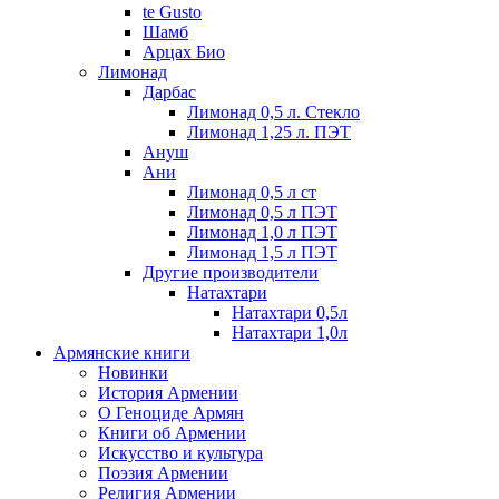
te Gusto
Шамб
Арцах Био
Лимонад
Дарбас
Лимонад 0,5 л. Стекло
Лимонад 1,25 л. ПЭТ
Ануш
Ани
Лимонад 0,5 л ст
Лимонад 0,5 л ПЭТ
Лимонад 1,0 л ПЭТ
Лимонад 1,5 л ПЭТ
Другие производители
Натахтари
Натахтари 0,5л
Натахтари 1,0л
Армянские книги
Новинки
История Армении
О Геноциде Армян
Книги об Армении
Иcкусство и культура
Поэзия Армении
Религия Армении