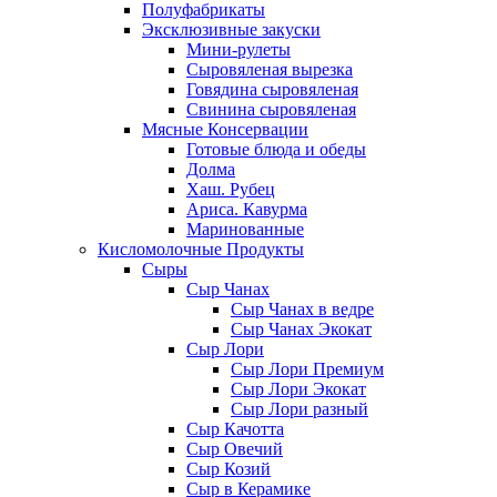
Полуфабрикаты
Эксклюзивные закуски
Мини-рулеты
Сыровяленая вырезка
Говядина сыровяленая
Свинина сыровяленая
Мясные Консервации
Готовые блюда и обеды
Долма
Хаш. Рубец
Ариса. Кавурма
Маринованные
Кисломолочные Продукты
Сыры
Сыр Чанах
Сыр Чанах в ведре
Сыр Чанах Экокат
Сыр Лори
Сыр Лори Премиум
Сыр Лори Экокат
Сыр Лори разный
Сыр Качотта
Сыр Овечий
Сыр Козий
Сыр в Керамике