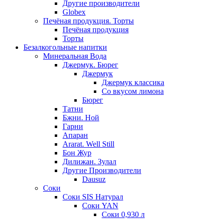
Другие производители
Globex
Печёная продукция. Торты
Печёная продукция
Торты
Безалкогольные напитки
Минеральная Вода
Джермук. Бюрег
Джермук
Джермук классика
Со вкусом лимона
Бюрег
Татни
Бжни. Ной
Гарни
Апаран
Ararat. Well Still
Бон Жур
Дилижан. Зулал
Другие Производители
Dausuz
Соки
Соки SIS Натурал
Соки YAN
Соки 0,930 л