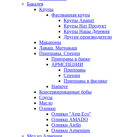
Бакалея
Крупы
Фасованная крупа
Крупы Арарат
Крупы Нат Продукт
Крупы Наша Деревня
Другие производители
Макароны
Лаваш. Матнакаш
Приправы. Специи
Приправы в банке
АРМСПЕЦИИ
Приправы
Специи
Приправы в фасовке
Hamove
Консервированные бобы
Соусы
Масло
Оливки
Оливки "Arm Eco"
Оливки AMADO
Оливки Aiello
Оливки Armenium
Мед из Армении