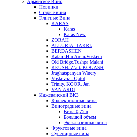
Армянское Вино
Новинки
Старые вина
Элитные Вина
KARAS
Karas
Karas New
ZORAH
ALLURIA. TAKRI.
BERDASHEN
Kataro.Hin Areni.Voskeni
Old Bridge.Tushpa.Malani
KEUSH. Z’art. KOUASH
Jraghatspanyan Winery
Voskevaz - Qotot
Trinity. KOOR. Jan
VAN ARDI
Иджеванский ВКЗ
Коллекционные вина
Виноградные вина
Вина 0,75 л
Большой объем
Эксклюзивные вина
Фруктовые вина
Cувенирные вина