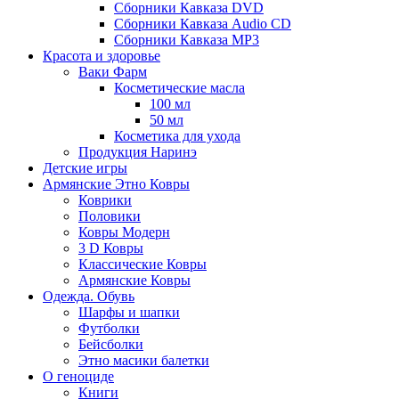
Сборники Кавказа DVD
Сборники Кавказа Audio CD
Сборники Кавказа MP3
Красота и здоровье
Ваки Фарм
Косметические масла
100 мл
50 мл
Косметика для ухода
Продукция Наринэ
Детские игры
Армянские Этно Ковры
Коврики
Половики
Ковры Модерн
3 D Ковры
Классические Ковры
Армянские Ковры
Одежда. Обувь
Шарфы и шапки
Футболки
Бейсболки
Этно масики балетки
О геноциде
Книги