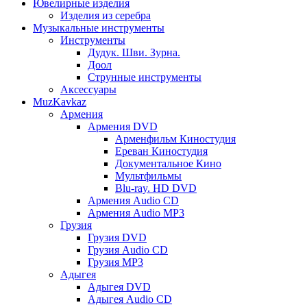
Ювелирные изделия
Изделия из серебра
Музыкальные инструменты
Инструменты
Дудук. Шви. Зурна.
Доол
Струнные инструменты
Аксессуары
MuzKavkaz
Армения
Армения DVD
Арменфильм Киностудия
Ереван Киностудия
Документальное Кино
Мультфильмы
Blu-ray. HD DVD
Армения Audio CD
Армения Audio MP3
Грузия
Грузия DVD
Грузия Audio CD
Грузия MP3
Адыгея
Адыгея DVD
Адыгея Audio CD