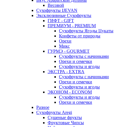
Вкус Араратской Долины
Весовой
Сухофрукты IJEVAN
Эксклюзивные Сухофрукты
ГИФТ - GIFT
ПРЕМИУМ - PREMIUM
Сухофрукты Ягоды Цукаты
Конфеты от природы
Орехи
Микс
ГУРМЭ - GOURMET
Сухофрукты с начинками
Орехи и семечки
Сухофрукты и ягоды
ЭКСТРА - EXTRA
Сухофрукты с начинками
Орехи и семечки
Сухофрукты и ягоды
ЭКОНОМ - ECONOM
Сухофрукты и ягоды
Орехи и семечки
Разное
Сухофрукты Aregi
Сушеные фрукты
Фруктовые Чипсы