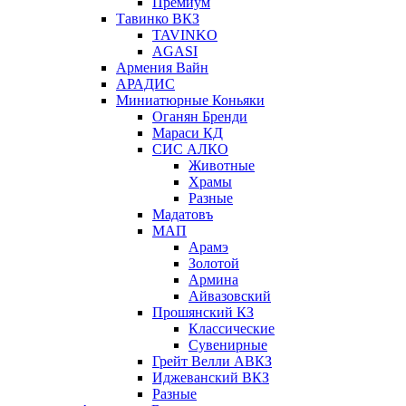
Премиум
Тавинко ВКЗ
TAVINKO
AGASI
Армения Вайн
АРАДИС
Миниатюрные Коньяки
Оганян Бренди
Мараси КД
СИС АЛКО
Животные
Храмы
Разные
Мадатовъ
МАП
Арамэ
Золотой
Армина
Айвазовский
Прошянский КЗ
Классические
Сувенирные
Грейт Велли АВКЗ
Иджеванский ВКЗ
Разные