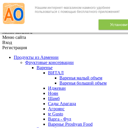
Нашим интернет-магазином намного удобнее
+7 (495) 646-888-1
пользоваться с помощью бесплатного приложения!
В корзине
0
товаров
Установи
x
Меню каталога
Меню сайта
Вход
Регистрация
Продукты из Армении
Фруктовые консервации
Варенье
ВИТАЛ
Варенья малый объем
Варенья большой объем
Иджеван
Ноян
Шамб
Сады Арагаца
Агроянс
te Gusto
Варга - Фуд
Варенье Proshyan Food