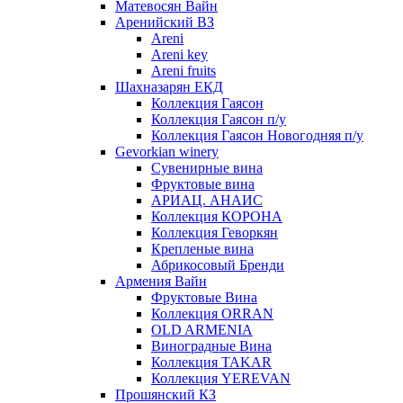
Матевосян Вайн
Аренийский ВЗ
Areni
Areni key
Areni fruits
Шахназарян ЕКД
Коллекция Гаясон
Коллекция Гаясон п/у
Коллекция Гаясон Новогодняя п/у
Gevorkian winery
Сувенирные вина
Фруктовые вина
АРИАЦ. АНАИС
Коллекция КОРОНА
Коллекция Геворкян
Крепленые вина
Абрикосовый Бренди
Армения Вайн
Фруктовые Вина
Коллекция ORRAN
OLD ARMENIA
Виноградные Вина
Коллекция TAKAR
Коллекция YEREVAN
Прошянский КЗ