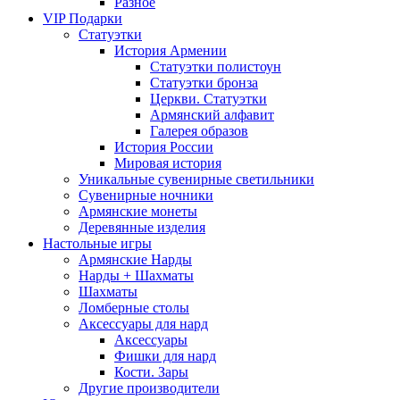
Разное
VIP Подарки
Статуэтки
История Армении
Статуэтки полистоун
Статуэтки бронза
Церкви. Статуэтки
Армянский алфавит
Галерея образов
История России
Мировая история
Уникальные сувенирные светильники
Сувенирные ночники
Армянские монеты
Деревянные изделия
Настольные игры
Армянские Нарды
Нарды + Шахматы
Шахматы
Ломберные столы
Аксессуары для нард
Аксессуары
Фишки для нард
Кости. Зары
Другие производители