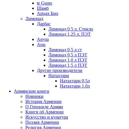
te Gusto
Шамб
Арцах Био
Лимонад
Дарбас
Лимонад 0,5 л. Стекло
Лимонад 1,25 л. ПЭТ
Ануш
Ани
Лимонад 0,5 л ст
Лимонад 0,5 л ПЭТ
Лимонад 1,0 л ПЭТ
Лимонад 1,5 л ПЭТ
Другие производители
Натахтари
Натахтари 0,5л
Натахтари 1,0л
Армянские книги
Новинки
История Армении
О Геноциде Армян
Книги об Армении
Иcкусство и культура
Поэзия Армении
Религия Армении