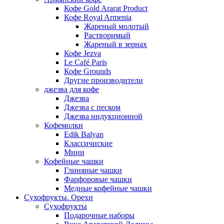
Кофе Gold Ararat Product
Кофе Royal Armenia
Жареный молотый
Растворимый
Жареный в зернах
Кофе Jezva
Le Café Paris
Кофе Grounds
Другие производители
джезва для кофе
Джезва
Джезва с песком
Джезва индукционной
Кофемолки
Edik Balyan
Классичиские
Мини
Кофейные чашки
Глиняные чашки
Фарфоровые чашки
Медные кофейные чашки
Сухофрукты. Орехи
Сухофрукты
Подарочные наборы