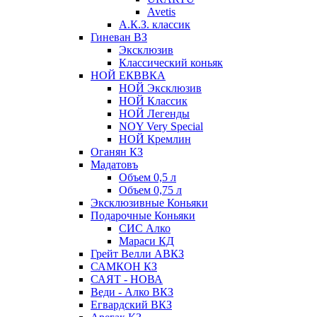
Avetis
А.К.З. классик
Гиневан ВЗ
Эксклюзив
Классический коньяк
НОЙ ЕКВВКА
НОЙ Эксклюзив
НОЙ Классик
НОЙ Легенды
NOY Very Speсial
НОЙ Кремлин
Оганян КЗ
Мадатовъ
Объем 0,5 л
Объем 0,75 л
Эксклюзивные Коньяки
Подарочные Коньяки
СИС Алко
Мараси КД
Грейт Велли АВКЗ
САМКОН КЗ
САЯТ - НОВА
Веди - Алко ВКЗ
Егвардский ВКЗ