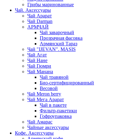
Грибы маринованные
Чай. Аксессуары
Чай Арарат
Чай Darman
АРМЧАЙ
Чай заварочный
Прозрачная фасовка
Армянский Тараз
Чай "IJEVAN". MASIS
Чай Агат
Чай Нане
Чай Гюмри
Чай Манана
Чай травяной
Био-сертифицированный
Весовой
Чай Meron berry
Чай Мега Арарат
Чай в пакете
Фильтр-пакетики
Гофроупаковка
Чай Амарас
Чайные аксессуары
Кофе. Аксессуары
Армянский кофе