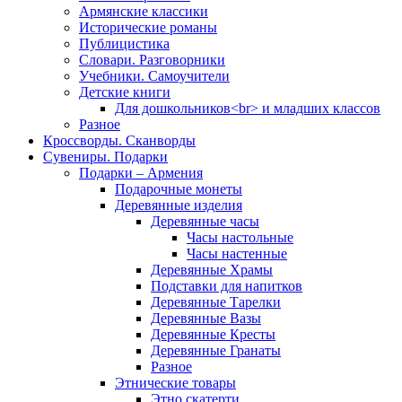
Армянские классики
Исторические романы
Публицистика
Словари. Разговорники
Учебники. Самоучители
Детские книги
Для дошкольников<br> и младших классов
Разное
Кроссворды. Сканворды
Сувениры. Подарки
Подарки – Армения
Подарочные монеты
Деревянные изделия
Деревянные часы
Часы настольные
Часы настенные
Деревянные Храмы
Подставки для напитков
Деревянные Тарелки
Деревянные Вазы
Деревянные Кресты
Деревянные Гранаты
Разное
Этнические товары
Этно скатерти