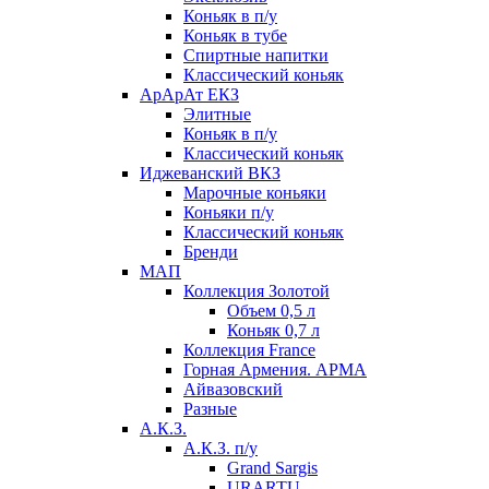
Коньяк в п/у
Коньяк в тубе
Спиртные напитки
Классический коньяк
АрАрАт ЕКЗ
Элитные
Коньяк в п/у
Классический коньяк
Иджеванский ВКЗ
Марочные коньяки
Коньяки п/у
Классический коньяк
Бренди
МАП
Коллекция Золотой
Объем 0,5 л
Коньяк 0,7 л
Коллекция France
Горная Армения. АРМА
Айвазовский
Разные
А.К.З.
А.К.З. п/у
Grand Sargis
URARTU