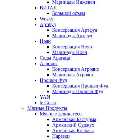
Маринады Иджеван
ВИТАЛ
Большой объем
Wosky
Артфуд
Консервация Артфуд
Маринады Артфуд
Ноян
Консервация Ноян
Маринады Ноян
Сады Арагаца
Агроянс
Консервация Агроянс
Маринады Агроянс
Прошян Фуд
Консервация Прошян Фуд
Маринады Прошян Фуд
YAN
te Gusto
Мясные Продукты
Мясные деликатесы
Армянская Бастурма
Армянский Суджух
Армянская Колбаса
Нарезки