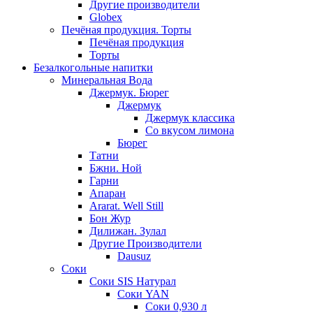
Другие производители
Globex
Печёная продукция. Торты
Печёная продукция
Торты
Безалкогольные напитки
Минеральная Вода
Джермук. Бюрег
Джермук
Джермук классика
Со вкусом лимона
Бюрег
Татни
Бжни. Ной
Гарни
Апаран
Ararat. Well Still
Бон Жур
Дилижан. Зулал
Другие Производители
Dausuz
Соки
Соки SIS Натурал
Соки YAN
Соки 0,930 л