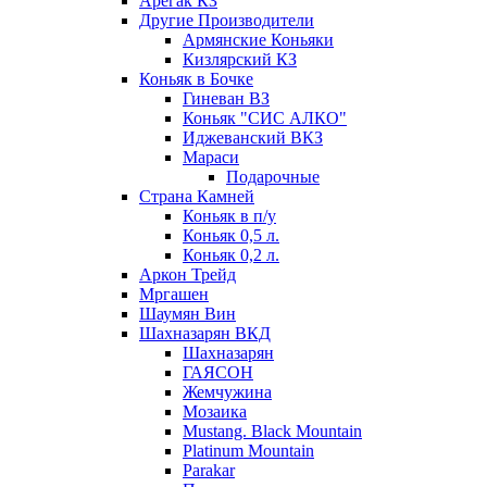
Арегак КЗ
Другие Производители
Армянские Коньяки
Кизлярский КЗ
Коньяк в Бочке
Гиневан ВЗ
Коньяк "СИС АЛКО"
Иджеванский ВКЗ
Мараси
Подарочные
Страна Камней
Коньяк в п/у
Коньяк 0,5 л.
Коньяк 0,2 л.
Аркон Трейд
Мргашен
Шаумян Вин
Шахназарян ВКД
Шахназарян
ГАЯСОН
Жемчужина
Мозаика
Mustang. Black Mountain
Platinum Mountain
Parakar