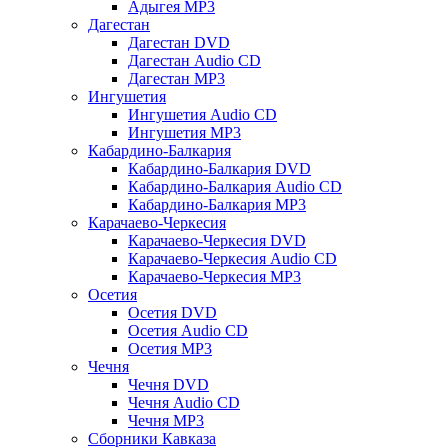
Адыгея MP3
Дагестан
Дагестан DVD
Дагестан Audio CD
Дагестан MP3
Ингушетия
Ингушетия Audio CD
Ингушетия MP3
Кабардино-Балкария
Кабардино-Балкария DVD
Кабардино-Балкария Audio CD
Кабардино-Балкария MP3
Карачаево-Черкесия
Карачаево-Черкесия DVD
Карачаево-Черкесия Audio CD
Карачаево-Черкесия MP3
Осетия
Осетия DVD
Осетия Audio CD
Осетия MP3
Чечня
Чечня DVD
Чечня Audio CD
Чечня MP3
Сборники Кавказа