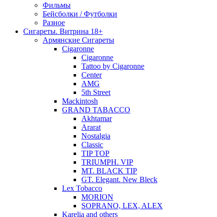
Фильмы
Бейсболки / Футболки
Разное
Сигареты. Витрина 18+
Армянские Сигареты
Cigaronne
Cigaronne
Tattoo by Cigaronne
Center
AMG
5th Street
Mackintosh
GRAND TABACCO
Akhtamar
Ararat
Nostalgia
Classic
TIP TOP
TRIUMPH. VIP
MT. BLACK TIP
GT. Elegant. New Bleck
Lex Tobacco
MORION
SOPRANO, LEX, ALEX
Karelia and others