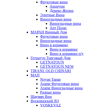
Фруктовые вина
Арцруни
Дерево Жизни
Элитные Вина
Виноградные вина
Виноградные вина
Арт Палас
МАРАН Винный Дом
Фруктовые вина
Виноградные вина
Вино в керамике
Вино в керамике
Вино в керамике п/у
Гетнатун Торговый Дом
GETNATOUN
GETNATOUN NEW
TIRANI. OLD CHINARI
МАП
Noyan Tapan
Arame Фруктовые вина
Arame Виноградные вина
Разные вина
Шаумян Вин
Воскевазский ВЗ
VOSKEVAZ