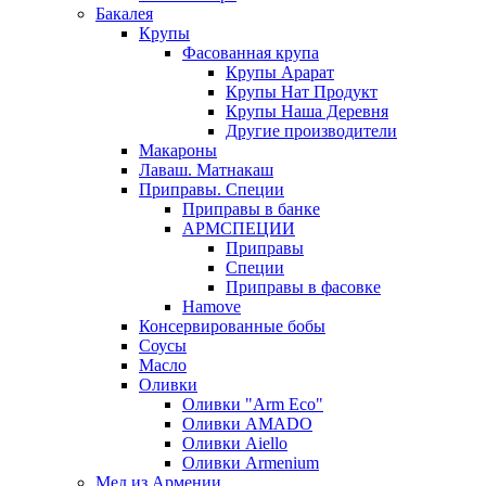
Бакалея
Крупы
Фасованная крупа
Крупы Арарат
Крупы Нат Продукт
Крупы Наша Деревня
Другие производители
Макароны
Лаваш. Матнакаш
Приправы. Специи
Приправы в банке
АРМСПЕЦИИ
Приправы
Специи
Приправы в фасовке
Hamove
Консервированные бобы
Соусы
Масло
Оливки
Оливки "Arm Eco"
Оливки AMADO
Оливки Aiello
Оливки Armenium
Мед из Армении