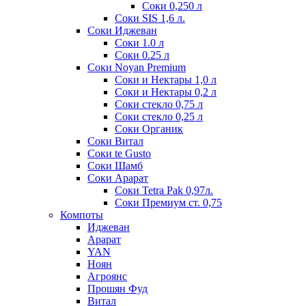
Соки 0,250 л
Соки SIS 1,6 л.
Соки Иджеван
Соки 1.0 л
Соки 0.25 л
Соки Noyan Premium
Соки и Нектары 1,0 л
Соки и Нектары 0,2 л
Соки стекло 0,75 л
Соки стекло 0,25 л
Соки Органик
Соки Витал
Соки te Gusto
Соки Шамб
Соки Арарат
Соки Tetra Pak 0,97л.
Соки Премиум ст. 0,75
Компоты
Иджеван
Арарат
YAN
Ноян
Агроянс
Прошян Фуд
Витал