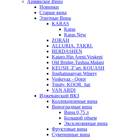
Армянское Вино
Новинки
Старые вина
Элитные Вина
KARAS
Karas
Karas New
ZORAH
ALLURIA. TAKRI.
BERDASHEN
Kataro.Hin Areni.Voskeni
Old Bridge.Tushpa.Malani
KEUSH. Z’art. KOUASH
Jraghatspanyan Winery
Voskevaz - Qotot
Trinity. KOOR. Jan
VAN ARDI
Иджеванский ВКЗ
Коллекционные вина
Виноградные вина
Вина 0,75 л
Большой объем
Эксклюзивные вина
Фруктовые вина
Cувенирные вина