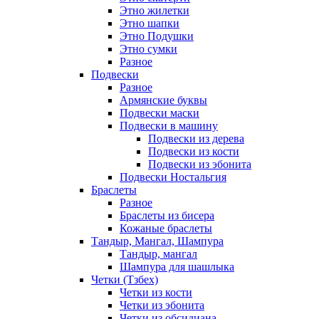
Этно жилетки
Этно шапки
Этно Подушки
Этно сумки
Разное
Подвески
Разное
Армянские буквы
Подвески маски
Подвески в машину
Подвески из дерева
Подвески из кости
Подвески из эбонита
Подвески Ностальгия
Браслеты
Разное
Браслеты из бисера
Кожаные браслеты
Тандыр, Мангал, Шампура
Тандыр, мангал
Шампура для шашлыка
Четки (Тзбех)
Четки из кости
Четки из эбонита
Четки из обсидиана