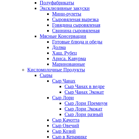
Полуфабрикаты
Эксклюзивные закуски
Мини-рулеты
Сыровяленая вырезка
Говядина сыровяленая
Свинина сыровяленая
Мясные Консервации
Готовые блюда и обеды
Долма
Хаш. Рубец
Ариса. Кавурма
Маринованные
Кисломолочные Продукты
Сыры
Сыр Чанах
Сыр Чанах в ведре
Сыр Чанах Экокат
Сыр Лори
Сыр Лори Премиум
Сыр Лори Экокат
Сыр Лори разный
Сыр Качотта
Сыр Овечий
Сыр Козий
Сыр в Керамике