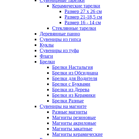
Сувенирные тарелки
Керамические тарелки
Размер 27 х 26 см
Размер 21-18,5 см
Размер 16 - 14 см
Стеклянные тарелки
Деревянные панно
Сувениры из гипса
Куклы
Сувениры из туфа
Флаги
Брелки
Брелки Настальгия
Брелки из Обсидиана
Брелки для Водителя
Брелки с Буквами
Брелки из Дерева
Брелки из Керамики
Брелки Разные
Сувениры на магните
Разные магниты
Магниты резиновые
Магниты акриловые
Магниты закатные
Магниты керамические