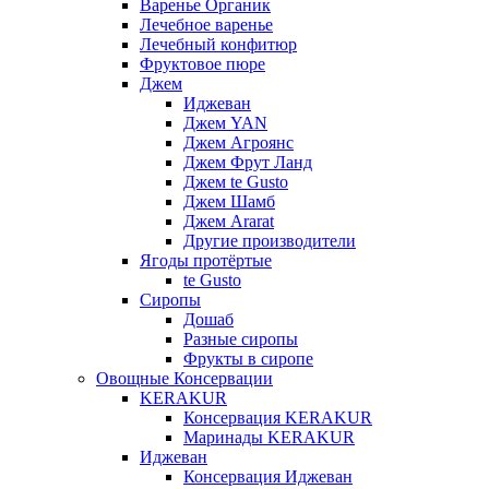
Варенье Органик
Лечебное варенье
Лечебный конфитюр
Фруктовое пюре
Джем
Иджеван
Джем YAN
Джем Агроянс
Джем Фрут Ланд
Джем te Gusto
Джем Шамб
Джем Ararat
Другие производители
Ягоды протёртые
te Gusto
Сиропы
Дошаб
Разные сиропы
Фрукты в сиропе
Овощные Консервации
KERAKUR
Консервация KERAKUR
Маринады KERAKUR
Иджеван
Консервация Иджеван