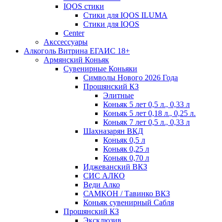
IQOS стики
Стики для IQOS ILUMA
Стики для IQOS
Сenter
Акссессуары
Алкоголь Витрина ЕГАИС 18+
Армянский Коньяк
Сувенирные Коньяки
Символы Нового 2026 Года
Прошянский КЗ
Элитные
Коньяк 5 лет 0,5 л., 0,33 л
Коньяк 5 лет 0,18 л., 0,25 л.
Коньяк 7 лет 0,5 л., 0,33 л
Шахназарян ВКД
Коньяк 0,5 л
Коньяк 0,25 л
Коньяк 0,70 л
Иджеванский ВКЗ
СИС АЛКО
Веди Алко
САМКОН / Тавинко ВКЗ
Коньяк сувенирный Сабля
Прошянский КЗ
Эксклюзив