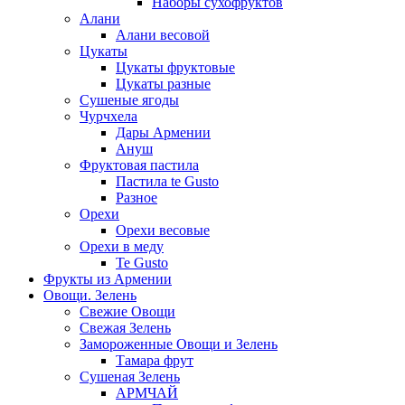
Наборы сухофруктов
Алани
Алани весовой
Цукаты
Цукаты фруктовые
Цукаты разные
Сушеные ягоды
Чурчхела
Дары Армении
Ануш
Фруктовая пастила
Пастила te Gusto
Разное
Орехи
Орехи весовые
Орехи в меду
Te Gusto
Фрукты из Армении
Овощи. Зелень
Свежие Овощи
Свежая Зелень
Замороженные Овощи и Зелень
Тамара фрут
Сушеная Зелень
АРМЧАЙ