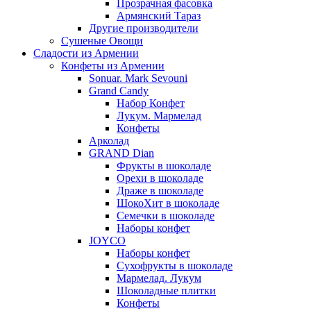
Прозрачная фасовка
Армянский Тараз
Другие производители
Сушеные Овощи
Сладости из Армении
Конфеты из Армении
Sonuar. Mark Sevouni
Grand Candy
Набор Конфет
Лукум. Мармелад
Конфеты
Арколад
GRAND Dian
Фрукты в шоколаде
Орехи в шоколаде
Драже в шоколаде
ШокоХит в шоколаде
Семечки в шоколаде
Наборы конфет
JOYCO
Наборы конфет
Сухофрукты в шоколаде
Мармелад. Лукум
Шоколадные плитки
Конфеты