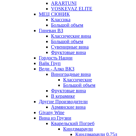
ARARTUNI
VOSKEVAZ ELITE
МЕЦ СЮНИК
Классика
Большой объем
Гиневан ВЗ
Классические вина
Большой объем
Сувенирные вина
Фруктовые вина
Гордость Нации
Вайк Груп
Веди - Алко ВКЗ
Виноградные вина
Классические
Большой объем
Фруктовые вина
В керамике
Другие Производители
Армянские вина
Givany Wine
Вина из Грузии
Кварельский Погреб
Киндзмараули
Киндзмараули 0,75л