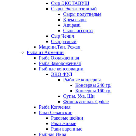
Сыр ЭКОТАВУШ
Сыры Эксклюзивный
Сыры полутведые
Крем сыры
Antipasti
Сыры ассорти
Сыр Чечил
Сыр разный
Мацони.Тан. Режан
Рыба из Армении
Рыба Охлажденная
Рыба Замороженная
Рыбные консервации
ЭКО ФУД
Рыбные консервы
Консервы 240 гр.
Консервы 160 гр.
Супы. Уха. Щи
Филе-кусочки. Суфле
Рыба Копченая
Раки Севанские
Раковые шейки
Раки живые
Раки варенные
Рыбная Икра