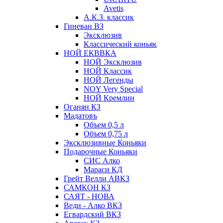
Avetis
А.К.З. классик
Гиневан ВЗ
Эксклюзив
Классический коньяк
НОЙ ЕКВВКА
НОЙ Эксклюзив
НОЙ Классик
НОЙ Легенды
NOY Very Speсial
НОЙ Кремлин
Оганян КЗ
Мадатовъ
Объем 0,5 л
Объем 0,75 л
Эксклюзивные Коньяки
Подарочные Коньяки
СИС Алко
Мараси КД
Грейт Велли АВКЗ
САМКОН КЗ
САЯТ - НОВА
Веди - Алко ВКЗ
Егвардский ВКЗ