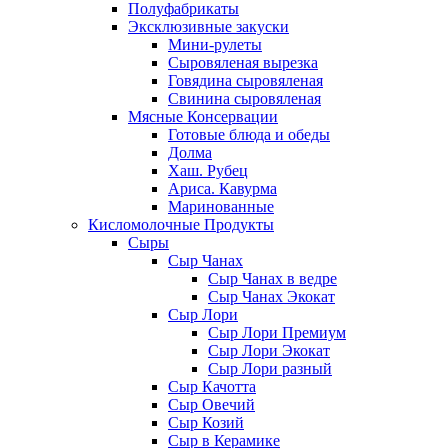
Полуфабрикаты
Эксклюзивные закуски
Мини-рулеты
Сыровяленая вырезка
Говядина сыровяленая
Свинина сыровяленая
Мясные Консервации
Готовые блюда и обеды
Долма
Хаш. Рубец
Ариса. Кавурма
Маринованные
Кисломолочные Продукты
Сыры
Сыр Чанах
Сыр Чанах в ведре
Сыр Чанах Экокат
Сыр Лори
Сыр Лори Премиум
Сыр Лори Экокат
Сыр Лори разный
Сыр Качотта
Сыр Овечий
Сыр Козий
Сыр в Керамике