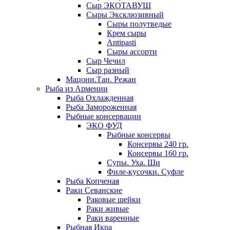
Сыр ЭКОТАВУШ
Сыры Эксклюзивный
Сыры полутведые
Крем сыры
Antipasti
Сыры ассорти
Сыр Чечил
Сыр разный
Мацони.Тан. Режан
Рыба из Армении
Рыба Охлажденная
Рыба Замороженная
Рыбные консервации
ЭКО ФУД
Рыбные консервы
Консервы 240 гр.
Консервы 160 гр.
Супы. Уха. Щи
Филе-кусочки. Суфле
Рыба Копченая
Раки Севанские
Раковые шейки
Раки живые
Раки варенные
Рыбная Икра