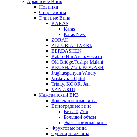
Армянское Вино
Новинки
Старые вина
Элитные Вина
KARAS
Karas
Karas New
ZORAH
ALLURIA. TAKRI.
BERDASHEN
Kataro.Hin Areni.Voskeni
Old Bridge.Tushpa.Malani
KEUSH. Z’art. KOUASH
Jraghatspanyan Winery
Voskevaz - Qotot
Trinity. KOOR. Jan
VAN ARDI
Иджеванский ВКЗ
Коллекционные вина
Виноградные вина
Вина 0,75 л
Большой объем
Эксклюзивные вина
Фруктовые вина
Cувенирные вина