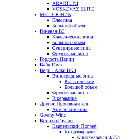
ARARTUNI
VOSKEVAZ ELITE
МЕЦ СЮНИК
Классика
Большой объем
Гиневан ВЗ
Классические вина
Большой объем
Сувенирные вина
Фруктовые вина
Гордость Нации
Вайк Груп
Веди - Алко ВКЗ
Виноградные вина
Классические
Большой объем
Фруктовые вина
В керамике
Другие Производители
Армянские вина
Givany Wine
Вина из Грузии
Кварельский Погреб
Киндзмараули
Киндзмараули 0,75л