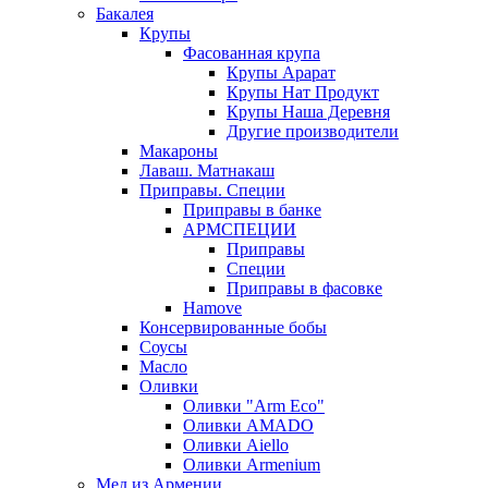
Бакалея
Крупы
Фасованная крупа
Крупы Арарат
Крупы Нат Продукт
Крупы Наша Деревня
Другие производители
Макароны
Лаваш. Матнакаш
Приправы. Специи
Приправы в банке
АРМСПЕЦИИ
Приправы
Специи
Приправы в фасовке
Hamove
Консервированные бобы
Соусы
Масло
Оливки
Оливки "Arm Eco"
Оливки AMADO
Оливки Aiello
Оливки Armenium
Мед из Армении