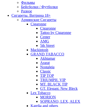
Фильмы
Бейсболки / Футболки
Разное
Сигареты. Витрина 18+
Армянские Сигареты
Cigaronne
Cigaronne
Tattoo by Cigaronne
Center
AMG
5th Street
Mackintosh
GRAND TABACCO
Akhtamar
Ararat
Nostalgia
Classic
TIP TOP
TRIUMPH. VIP
MT. BLACK TIP
GT. Elegant. New Bleck
Lex Tobacco
MORION
SOPRANO, LEX, ALEX
Karelia and others