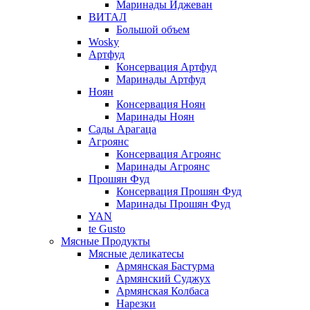
Маринады Иджеван
ВИТАЛ
Большой объем
Wosky
Артфуд
Консервация Артфуд
Маринады Артфуд
Ноян
Консервация Ноян
Маринады Ноян
Сады Арагаца
Агроянс
Консервация Агроянс
Маринады Агроянс
Прошян Фуд
Консервация Прошян Фуд
Маринады Прошян Фуд
YAN
te Gusto
Мясные Продукты
Мясные деликатесы
Армянская Бастурма
Армянский Суджух
Армянская Колбаса
Нарезки