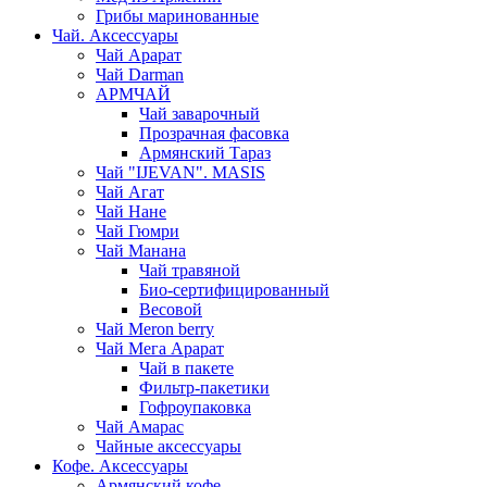
Грибы маринованные
Чай. Аксессуары
Чай Арарат
Чай Darman
АРМЧАЙ
Чай заварочный
Прозрачная фасовка
Армянский Тараз
Чай "IJEVAN". MASIS
Чай Агат
Чай Нане
Чай Гюмри
Чай Манана
Чай травяной
Био-сертифицированный
Весовой
Чай Meron berry
Чай Мега Арарат
Чай в пакете
Фильтр-пакетики
Гофроупаковка
Чай Амарас
Чайные аксессуары
Кофе. Аксессуары
Армянский кофе