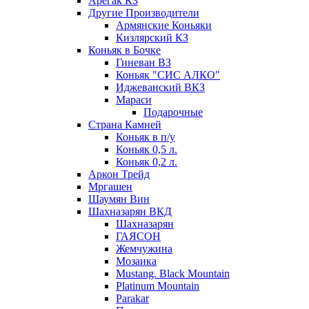
Арегак КЗ
Другие Производители
Армянские Коньяки
Кизлярский КЗ
Коньяк в Бочке
Гиневан ВЗ
Коньяк "СИС АЛКО"
Иджеванский ВКЗ
Мараси
Подарочные
Страна Камней
Коньяк в п/у
Коньяк 0,5 л.
Коньяк 0,2 л.
Аркон Трейд
Мргашен
Шаумян Вин
Шахназарян ВКД
Шахназарян
ГАЯСОН
Жемчужина
Мозаика
Mustang. Black Mountain
Platinum Mountain
Parakar