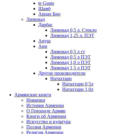
te Gusto
Шамб
Арцах Био
Лимонад
Дарбас
Лимонад 0,5 л. Стекло
Лимонад 1,25 л. ПЭТ
Ануш
Ани
Лимонад 0,5 л ст
Лимонад 0,5 л ПЭТ
Лимонад 1,0 л ПЭТ
Лимонад 1,5 л ПЭТ
Другие производители
Натахтари
Натахтари 0,5л
Натахтари 1,0л
Армянские книги
Новинки
История Армении
О Геноциде Армян
Книги об Армении
Иcкусство и культура
Поэзия Армении
Религия Армении