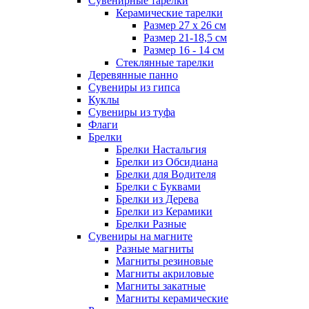
Сувенирные тарелки
Керамические тарелки
Размер 27 х 26 см
Размер 21-18,5 см
Размер 16 - 14 см
Стеклянные тарелки
Деревянные панно
Сувениры из гипса
Куклы
Сувениры из туфа
Флаги
Брелки
Брелки Настальгия
Брелки из Обсидиана
Брелки для Водителя
Брелки с Буквами
Брелки из Дерева
Брелки из Керамики
Брелки Разные
Сувениры на магните
Разные магниты
Магниты резиновые
Магниты акриловые
Магниты закатные
Магниты керамические