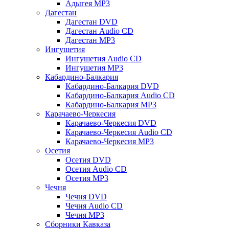
Адыгея MP3
Дагестан
Дагестан DVD
Дагестан Audio CD
Дагестан MP3
Ингушетия
Ингушетия Audio CD
Ингушетия MP3
Кабардино-Балкария
Кабардино-Балкария DVD
Кабардино-Балкария Audio CD
Кабардино-Балкария MP3
Карачаево-Черкесия
Карачаево-Черкесия DVD
Карачаево-Черкесия Audio CD
Карачаево-Черкесия MP3
Осетия
Осетия DVD
Осетия Audio CD
Осетия MP3
Чечня
Чечня DVD
Чечня Audio CD
Чечня MP3
Сборники Кавказа