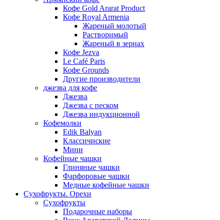
Кофе Gold Ararat Product
Кофе Royal Armenia
Жареный молотый
Растворимый
Жареный в зернах
Кофе Jezva
Le Café Paris
Кофе Grounds
Другие производители
джезва для кофе
Джезва
Джезва с песком
Джезва индукционной
Кофемолки
Edik Balyan
Классичиские
Мини
Кофейные чашки
Глиняные чашки
Фарфоровые чашки
Медные кофейные чашки
Сухофрукты. Орехи
Сухофрукты
Подарочные наборы