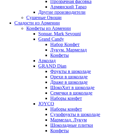
Прозрачная фасовка
Армянский Тараз
Другие производители
Сушеные Овощи
Сладости из Армении
Конфеты из Армении
Sonuar. Mark Sevouni
Grand Candy
Набор Конфет
Лукум. Мармелад
Конфеты
Арколад
GRAND Dian
Фрукты в шоколаде
Орехи в шоколаде
Драже в шоколаде
ШокоХит в шоколаде
Семечки в шоколаде
Наборы конфет
JOYCO
Наборы конфет
Сухофрукты в шоколаде
Мармелад. Лукум
Шоколадные плитки
Конфеты