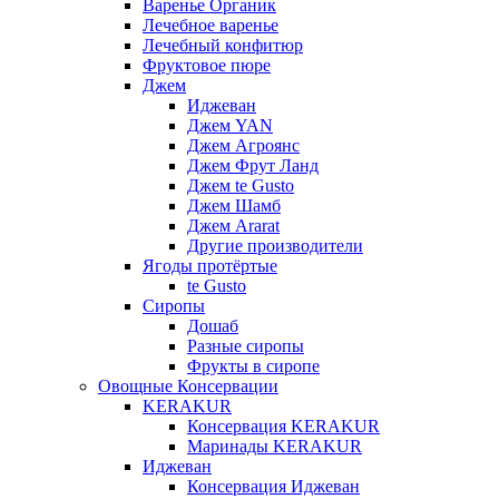
Варенье Органик
Лечебное варенье
Лечебный конфитюр
Фруктовое пюре
Джем
Иджеван
Джем YAN
Джем Агроянс
Джем Фрут Ланд
Джем te Gusto
Джем Шамб
Джем Ararat
Другие производители
Ягоды протёртые
te Gusto
Сиропы
Дошаб
Разные сиропы
Фрукты в сиропе
Овощные Консервации
KERAKUR
Консервация KERAKUR
Маринады KERAKUR
Иджеван
Консервация Иджеван