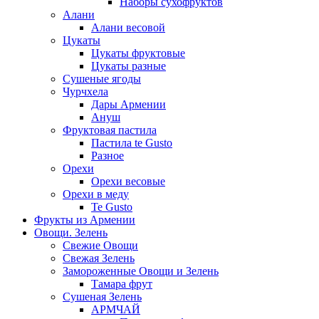
Наборы сухофруктов
Алани
Алани весовой
Цукаты
Цукаты фруктовые
Цукаты разные
Сушеные ягоды
Чурчхела
Дары Армении
Ануш
Фруктовая пастила
Пастила te Gusto
Разное
Орехи
Орехи весовые
Орехи в меду
Te Gusto
Фрукты из Армении
Овощи. Зелень
Свежие Овощи
Свежая Зелень
Замороженные Овощи и Зелень
Тамара фрут
Сушеная Зелень
АРМЧАЙ