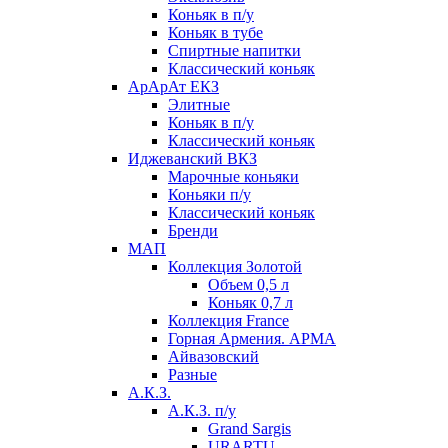
Коньяк в п/у
Коньяк в тубе
Спиртные напитки
Классический коньяк
АрАрАт ЕКЗ
Элитные
Коньяк в п/у
Классический коньяк
Иджеванский ВКЗ
Марочные коньяки
Коньяки п/у
Классический коньяк
Бренди
МАП
Коллекция Золотой
Объем 0,5 л
Коньяк 0,7 л
Коллекция France
Горная Армения. АРМА
Айвазовский
Разные
А.К.З.
А.К.З. п/у
Grand Sargis
URARTU