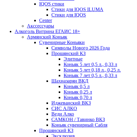
IQOS стики
Стики для IQOS ILUMA
Стики для IQOS
Сenter
Акссессуары
Алкоголь Витрина ЕГАИС 18+
Армянский Коньяк
Сувенирные Коньяки
Символы Нового 2026 Года
Прошянский КЗ
Элитные
Коньяк 5 лет 0,5 л., 0,33 л
Коньяк 5 лет 0,18 л., 0,25 л.
Коньяк 7 лет 0,5 л., 0,33 л
Шахназарян ВКД
Коньяк 0,5 л
Коньяк 0,25 л
Коньяк 0,70 л
Иджеванский ВКЗ
СИС АЛКО
Веди Алко
САМКОН / Тавинко ВКЗ
Коньяк сувенирный Сабля
Прошянский КЗ
Эксклюзив