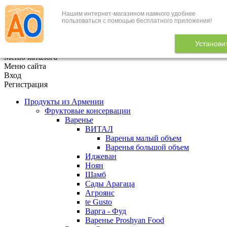
Нашим интернет-магазином намного удобнее
+7 (495) 646-888-1
пользоваться с помощью бесплатного приложения!
В корзине
0
товаров
Установи
x
Меню каталога
Меню сайта
Вход
Регистрация
Продукты из Армении
Фруктовые консервации
Варенье
ВИТАЛ
Варенья малый объем
Варенья большой объем
Иджеван
Ноян
Шамб
Сады Арагаца
Агроянс
te Gusto
Варга - Фуд
Варенье Proshyan Food