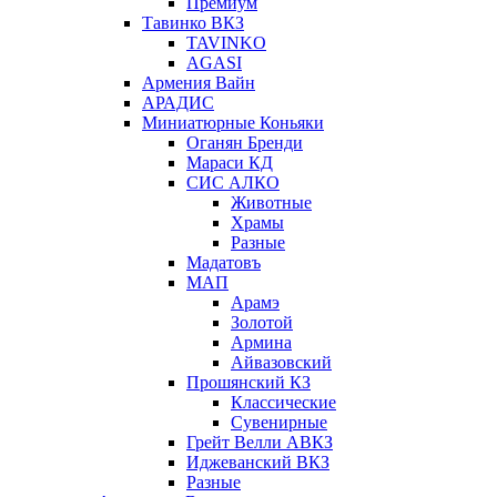
Премиум
Тавинко ВКЗ
TAVINKO
AGASI
Армения Вайн
АРАДИС
Миниатюрные Коньяки
Оганян Бренди
Мараси КД
СИС АЛКО
Животные
Храмы
Разные
Мадатовъ
МАП
Арамэ
Золотой
Армина
Айвазовский
Прошянский КЗ
Классические
Сувенирные
Грейт Велли АВКЗ
Иджеванский ВКЗ
Разные