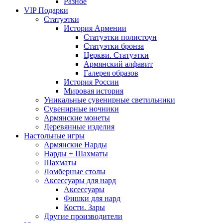
Разное
VIP Подарки
Статуэтки
История Армении
Статуэтки полистоун
Статуэтки бронза
Церкви. Статуэтки
Армянский алфавит
Галерея образов
История России
Мировая история
Уникальные сувенирные светильники
Сувенирные ночники
Армянские монеты
Деревянные изделия
Настольные игры
Армянские Нарды
Нарды + Шахматы
Шахматы
Ломберные столы
Аксессуары для нард
Аксессуары
Фишки для нард
Кости. Зары
Другие производители