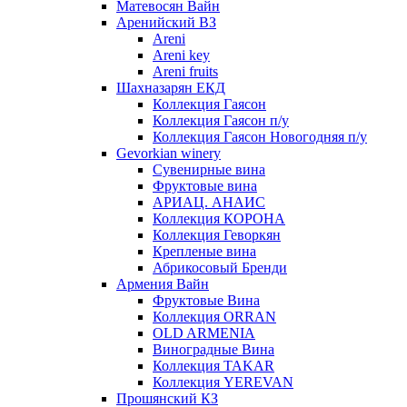
Матевосян Вайн
Аренийский ВЗ
Areni
Areni key
Areni fruits
Шахназарян ЕКД
Коллекция Гаясон
Коллекция Гаясон п/у
Коллекция Гаясон Новогодняя п/у
Gevorkian winery
Сувенирные вина
Фруктовые вина
АРИАЦ. АНАИС
Коллекция КОРОНА
Коллекция Геворкян
Крепленые вина
Абрикосовый Бренди
Армения Вайн
Фруктовые Вина
Коллекция ORRAN
OLD ARMENIA
Виноградные Вина
Коллекция TAKAR
Коллекция YEREVAN
Прошянский КЗ