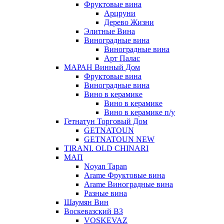
Фруктовые вина
Арцруни
Дерево Жизни
Элитные Вина
Виноградные вина
Виноградные вина
Арт Палас
МАРАН Винный Дом
Фруктовые вина
Виноградные вина
Вино в керамике
Вино в керамике
Вино в керамике п/у
Гетнатун Торговый Дом
GETNATOUN
GETNATOUN NEW
TIRANI. OLD CHINARI
МАП
Noyan Tapan
Arame Фруктовые вина
Arame Виноградные вина
Разные вина
Шаумян Вин
Воскевазский ВЗ
VOSKEVAZ