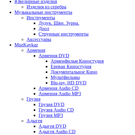
Ювелирные изделия
Изделия из серебра
Музыкальные инструменты
Инструменты
Дудук. Шви. Зурна.
Доол
Струнные инструменты
Аксессуары
MuzKavkaz
Армения
Армения DVD
Арменфильм Киностудия
Ереван Киностудия
Документальное Кино
Мультфильмы
Blu-ray. HD DVD
Армения Audio CD
Армения Audio MP3
Грузия
Грузия DVD
Грузия Audio CD
Грузия MP3
Адыгея
Адыгея DVD
Адыгея Audio CD