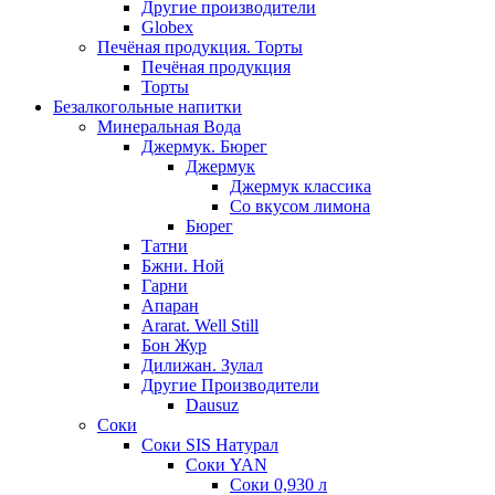
Другие производители
Globex
Печёная продукция. Торты
Печёная продукция
Торты
Безалкогольные напитки
Минеральная Вода
Джермук. Бюрег
Джермук
Джермук классика
Со вкусом лимона
Бюрег
Татни
Бжни. Ной
Гарни
Апаран
Ararat. Well Still
Бон Жур
Дилижан. Зулал
Другие Производители
Dausuz
Соки
Соки SIS Натурал
Соки YAN
Соки 0,930 л