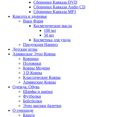
Сборники Кавказа DVD
Сборники Кавказа Audio CD
Сборники Кавказа MP3
Красота и здоровье
Ваки Фарм
Косметические масла
100 мл
50 мл
Косметика для ухода
Продукция Наринэ
Детские игры
Армянские Этно Ковры
Коврики
Половики
Ковры Модерн
3 D Ковры
Классические Ковры
Армянские Ковры
Одежда. Обувь
Шарфы и шапки
Футболки
Бейсболки
Этно масики балетки
О геноциде
Книги