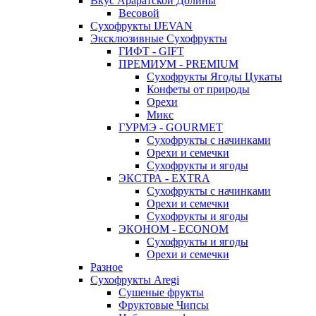
Вкус Араратской Долины
Весовой
Сухофрукты IJEVAN
Эксклюзивные Сухофрукты
ГИФТ - GIFT
ПРЕМИУМ - PREMIUM
Сухофрукты Ягоды Цукаты
Конфеты от природы
Орехи
Микс
ГУРМЭ - GOURMET
Сухофрукты с начинками
Орехи и семечки
Сухофрукты и ягоды
ЭКСТРА - EXTRA
Сухофрукты с начинками
Орехи и семечки
Сухофрукты и ягоды
ЭКОНОМ - ECONOM
Сухофрукты и ягоды
Орехи и семечки
Разное
Сухофрукты Aregi
Сушеные фрукты
Фруктовые Чипсы