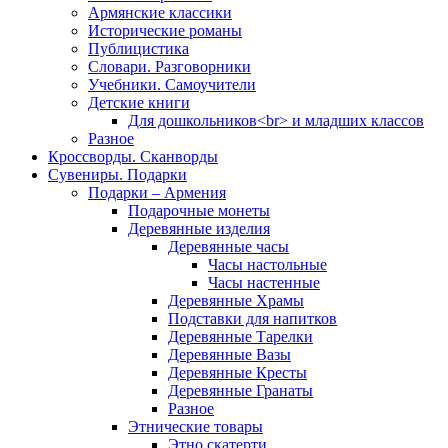
Армянские классики
Исторические романы
Публицистика
Словари. Разговорники
Учебники. Самоучители
Детские книги
Для дошкольников<br> и младших классов
Разное
Кроссворды. Сканворды
Сувениры. Подарки
Подарки – Армения
Подарочные монеты
Деревянные изделия
Деревянные часы
Часы настольные
Часы настенные
Деревянные Храмы
Подставки для напитков
Деревянные Тарелки
Деревянные Вазы
Деревянные Кресты
Деревянные Гранаты
Разное
Этнические товары
Этно скатерти