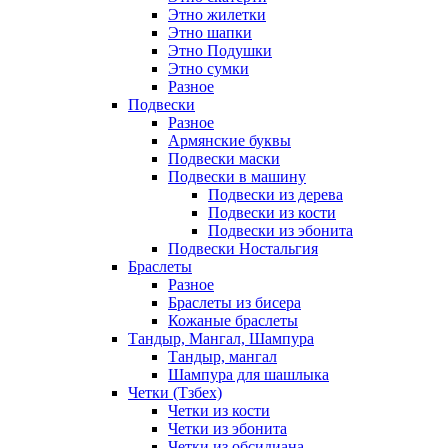
Этно жилетки
Этно шапки
Этно Подушки
Этно сумки
Разное
Подвески
Разное
Армянские буквы
Подвески маски
Подвески в машину
Подвески из дерева
Подвески из кости
Подвески из эбонита
Подвески Ностальгия
Браслеты
Разное
Браслеты из бисера
Кожаные браслеты
Тандыр, Мангал, Шампура
Тандыр, мангал
Шампура для шашлыка
Четки (Тзбех)
Четки из кости
Четки из эбонита
Четки из обсидиана