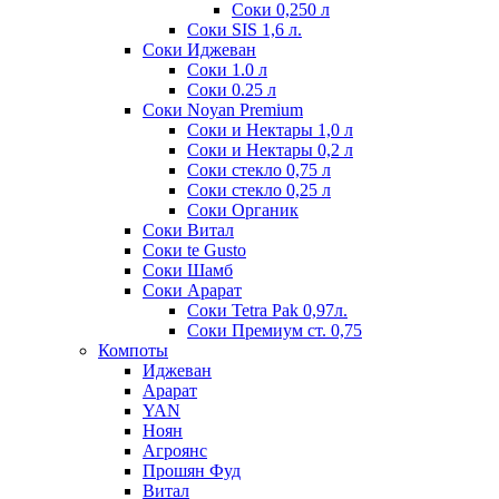
Соки 0,250 л
Соки SIS 1,6 л.
Соки Иджеван
Соки 1.0 л
Соки 0.25 л
Соки Noyan Premium
Соки и Нектары 1,0 л
Соки и Нектары 0,2 л
Соки стекло 0,75 л
Соки стекло 0,25 л
Соки Органик
Соки Витал
Соки te Gusto
Соки Шамб
Соки Арарат
Соки Tetra Pak 0,97л.
Соки Премиум ст. 0,75
Компоты
Иджеван
Арарат
YAN
Ноян
Агроянс
Прошян Фуд
Витал