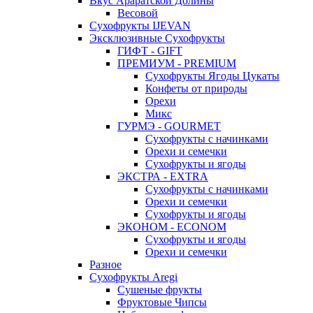
Вкус Араратской Долины
Весовой
Сухофрукты IJEVAN
Эксклюзивные Сухофрукты
ГИФТ - GIFT
ПРЕМИУМ - PREMIUM
Сухофрукты Ягоды Цукаты
Конфеты от природы
Орехи
Микс
ГУРМЭ - GOURMET
Сухофрукты с начинками
Орехи и семечки
Сухофрукты и ягоды
ЭКСТРА - EXTRA
Сухофрукты с начинками
Орехи и семечки
Сухофрукты и ягоды
ЭКОНОМ - ECONOM
Сухофрукты и ягоды
Орехи и семечки
Разное
Сухофрукты Aregi
Сушеные фрукты
Фруктовые Чипсы