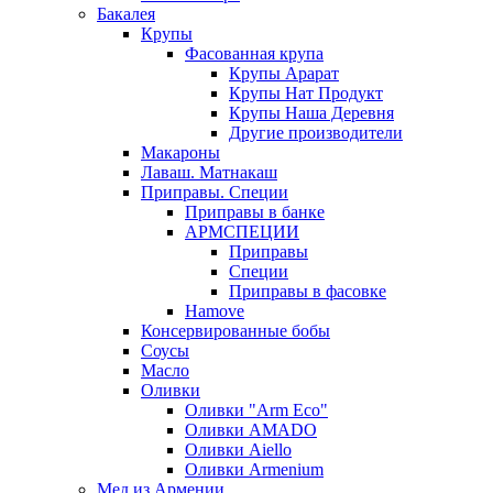
Бакалея
Крупы
Фасованная крупа
Крупы Арарат
Крупы Нат Продукт
Крупы Наша Деревня
Другие производители
Макароны
Лаваш. Матнакаш
Приправы. Специи
Приправы в банке
АРМСПЕЦИИ
Приправы
Специи
Приправы в фасовке
Hamove
Консервированные бобы
Соусы
Масло
Оливки
Оливки "Arm Eco"
Оливки AMADO
Оливки Aiello
Оливки Armenium
Мед из Армении