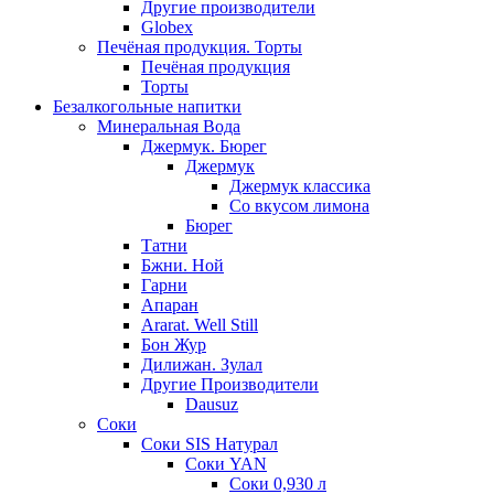
Другие производители
Globex
Печёная продукция. Торты
Печёная продукция
Торты
Безалкогольные напитки
Минеральная Вода
Джермук. Бюрег
Джермук
Джермук классика
Со вкусом лимона
Бюрег
Татни
Бжни. Ной
Гарни
Апаран
Ararat. Well Still
Бон Жур
Дилижан. Зулал
Другие Производители
Dausuz
Соки
Соки SIS Натурал
Соки YAN
Соки 0,930 л