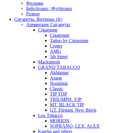
Фильмы
Бейсболки / Футболки
Разное
Сигареты. Витрина 18+
Армянские Сигареты
Cigaronne
Cigaronne
Tattoo by Cigaronne
Center
AMG
5th Street
Mackintosh
GRAND TABACCO
Akhtamar
Ararat
Nostalgia
Classic
TIP TOP
TRIUMPH. VIP
MT. BLACK TIP
GT. Elegant. New Bleck
Lex Tobacco
MORION
SOPRANO, LEX, ALEX
Karelia and others