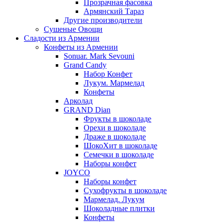
Прозрачная фасовка
Армянский Тараз
Другие производители
Сушеные Овощи
Сладости из Армении
Конфеты из Армении
Sonuar. Mark Sevouni
Grand Candy
Набор Конфет
Лукум. Мармелад
Конфеты
Арколад
GRAND Dian
Фрукты в шоколаде
Орехи в шоколаде
Драже в шоколаде
ШокоХит в шоколаде
Семечки в шоколаде
Наборы конфет
JOYCO
Наборы конфет
Сухофрукты в шоколаде
Мармелад. Лукум
Шоколадные плитки
Конфеты