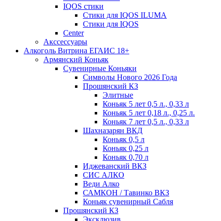
IQOS стики
Стики для IQOS ILUMA
Стики для IQOS
Сenter
Акссессуары
Алкоголь Витрина ЕГАИС 18+
Армянский Коньяк
Сувенирные Коньяки
Символы Нового 2026 Года
Прошянский КЗ
Элитные
Коньяк 5 лет 0,5 л., 0,33 л
Коньяк 5 лет 0,18 л., 0,25 л.
Коньяк 7 лет 0,5 л., 0,33 л
Шахназарян ВКД
Коньяк 0,5 л
Коньяк 0,25 л
Коньяк 0,70 л
Иджеванский ВКЗ
СИС АЛКО
Веди Алко
САМКОН / Тавинко ВКЗ
Коньяк сувенирный Сабля
Прошянский КЗ
Эксклюзив