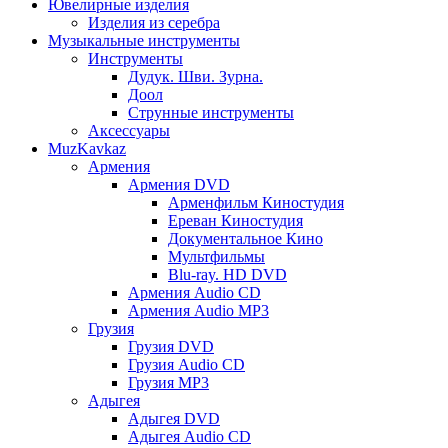
Ювелирные изделия
Изделия из серебра
Музыкальные инструменты
Инструменты
Дудук. Шви. Зурна.
Доол
Струнные инструменты
Аксессуары
MuzKavkaz
Армения
Армения DVD
Арменфильм Киностудия
Ереван Киностудия
Документальное Кино
Мультфильмы
Blu-ray. HD DVD
Армения Audio CD
Армения Audio MP3
Грузия
Грузия DVD
Грузия Audio CD
Грузия MP3
Адыгея
Адыгея DVD
Адыгея Audio CD