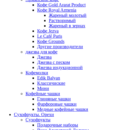
Кофе Gold Ararat Product
Кофе Royal Armenia
Жареный молотый
Растворимый
Жареный в зернах
Кофе Jezva
Le Café Paris
Кофе Grounds
Другие производители
джезва для кофе
Джезва
Джезва с песком
Джезва индукционной
Кофемолки
Edik Balyan
Классичиские
Мини
Кофейные чашки
Глиняные чашки
Фарфоровые чашки
Медные кофейные чашки
Сухофрукты. Орехи
Сухофрукты
Подарочные наборы