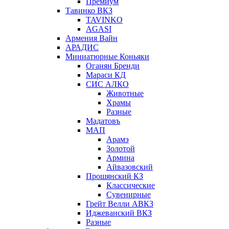
Премиум
Тавинко ВКЗ
TAVINKO
AGASI
Армения Вайн
АРАДИС
Миниатюрные Коньяки
Оганян Бренди
Мараси КД
СИС АЛКО
Животные
Храмы
Разные
Мадатовъ
МАП
Арамэ
Золотой
Армина
Айвазовский
Прошянский КЗ
Классические
Сувенирные
Грейт Велли АВКЗ
Иджеванский ВКЗ
Разные