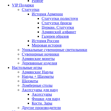
Разное
VIP Подарки
Статуэтки
История Армении
Статуэтки полистоун
Статуэтки бронза
Церкви. Статуэтки
Армянский алфавит
Галерея образов
История России
Мировая история
Уникальные сувенирные светильники
Сувенирные ночники
Армянские монеты
Деревянные изделия
Настольные игры
Армянские Нарды
Нарды + Шахматы
Шахматы
Ломберные столы
Аксессуары для нард
Аксессуары
Фишки для нард
Кости. Зары
Другие производители