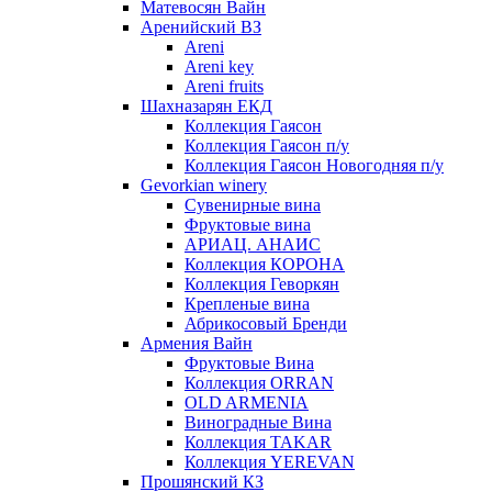
Матевосян Вайн
Аренийский ВЗ
Areni
Areni key
Areni fruits
Шахназарян ЕКД
Коллекция Гаясон
Коллекция Гаясон п/у
Коллекция Гаясон Новогодняя п/у
Gevorkian winery
Сувенирные вина
Фруктовые вина
АРИАЦ. АНАИС
Коллекция КОРОНА
Коллекция Геворкян
Крепленые вина
Абрикосовый Бренди
Армения Вайн
Фруктовые Вина
Коллекция ORRAN
OLD ARMENIA
Виноградные Вина
Коллекция TAKAR
Коллекция YEREVAN
Прошянский КЗ