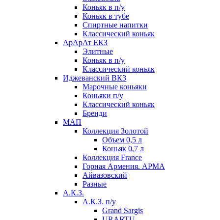
Коньяк в п/у
Коньяк в тубе
Спиртные напитки
Классический коньяк
АрАрАт ЕКЗ
Элитные
Коньяк в п/у
Классический коньяк
Иджеванский ВКЗ
Марочные коньяки
Коньяки п/у
Классический коньяк
Бренди
МАП
Коллекция Золотой
Объем 0,5 л
Коньяк 0,7 л
Коллекция France
Горная Армения. АРМА
Айвазовский
Разные
А.К.З.
А.К.З. п/у
Grand Sargis
URARTU