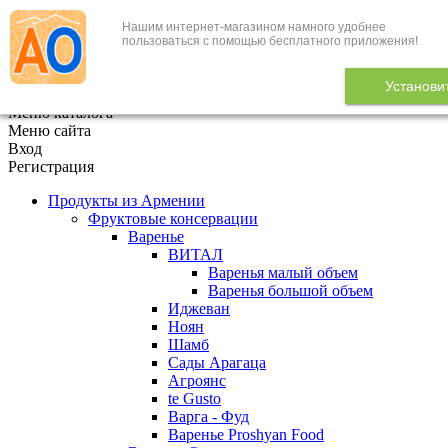
Нашим интернет-магазином намного удобнее
+7 (495) 646-888-1
пользоваться с помощью бесплатного приложения!
В корзине
0
товаров
Установи
x
Меню каталога
Меню сайта
Вход
Регистрация
Продукты из Армении
Фруктовые консервации
Варенье
ВИТАЛ
Варенья малый объем
Варенья большой объем
Иджеван
Ноян
Шамб
Сады Арагаца
Агроянс
te Gusto
Варга - Фуд
Варенье Proshyan Food