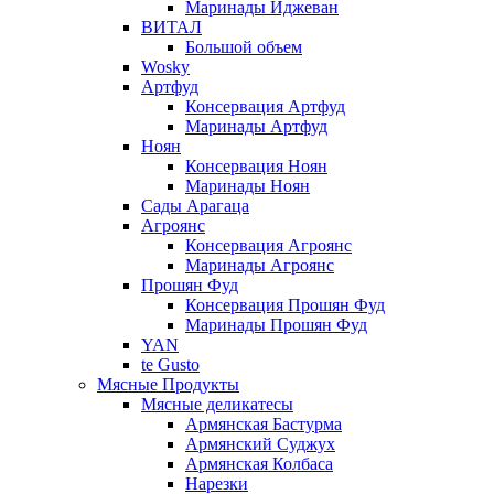
Маринады Иджеван
ВИТАЛ
Большой объем
Wosky
Артфуд
Консервация Артфуд
Маринады Артфуд
Ноян
Консервация Ноян
Маринады Ноян
Сады Арагаца
Агроянс
Консервация Агроянс
Маринады Агроянс
Прошян Фуд
Консервация Прошян Фуд
Маринады Прошян Фуд
YAN
te Gusto
Мясные Продукты
Мясные деликатесы
Армянская Бастурма
Армянский Суджух
Армянская Колбаса
Нарезки