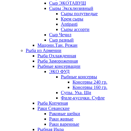
Сыр ЭКОТАВУШ
Сыры Эксклюзивный
Сыры полутведые
Крем сыры
Antipasti
Сыры ассорти
Сыр Чечил
Сыр разный
Мацони.Тан. Режан
Рыба из Армении
Рыба Охлажденная
Рыба Замороженная
Рыбные консервации
ЭКО ФУД
Рыбные консервы
Консервы 240 гр.
Консервы 160 гр.
Супы. Уха. Щи
Филе-кусочки. Суфле
Рыба Копченая
Раки Севанские
Раковые шейки
Раки живые
Раки варенные
Рыбная Икра