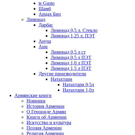
te Gusto
Шамб
Арцах Био
Лимонад
Дарбас
Лимонад 0,5 л. Стекло
Лимонад 1,25 л. ПЭТ
Ануш
Ани
Лимонад 0,5 л ст
Лимонад 0,5 л ПЭТ
Лимонад 1,0 л ПЭТ
Лимонад 1,5 л ПЭТ
Другие производители
Натахтари
Натахтари 0,5л
Натахтари 1,0л
Армянские книги
Новинки
История Армении
О Геноциде Армян
Книги об Армении
Иcкусство и культура
Поэзия Армении
Религия Армении