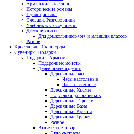
Армянские классики
Исторические романы
Публицистика
Словари. Разговорники
Учебники. Самоучители
Детские книги
Для дошкольников<br> и младших классов
Разное
Кроссворды. Сканворды
Сувениры. Подарки
Подарки – Армения
Подарочные монеты
Деревянные изделия
Деревянные часы
Часы настольные
Часы настенные
Деревянные Храмы
Подставки для напитков
Деревянные Тарелки
Деревянные Вазы
Деревянные Кресты
Деревянные Гранаты
Разное
Этнические товары
Этно скатерти