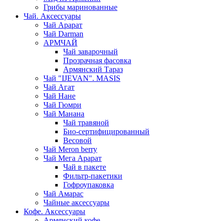
Грибы маринованные
Чай. Аксессуары
Чай Арарат
Чай Darman
АРМЧАЙ
Чай заварочный
Прозрачная фасовка
Армянский Тараз
Чай "IJEVAN". MASIS
Чай Агат
Чай Нане
Чай Гюмри
Чай Манана
Чай травяной
Био-сертифицированный
Весовой
Чай Meron berry
Чай Мега Арарат
Чай в пакете
Фильтр-пакетики
Гофроупаковка
Чай Амарас
Чайные аксессуары
Кофе. Аксессуары
Армянский кофе