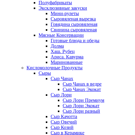
Полуфабрикаты
Эксклюзивные закуски
Мини-рулеты
Сыровяленая вырезка
Говядина сыровяленая
Свинина сыровяленая
Мясные Консервации
Готовые блюда и обеды
Долма
Хаш. Рубец
Ариса. Кавурма
Маринованные
Кисломолочные Продукты
Сыры
Сыр Чанах
Сыр Чанах в ведре
Сыр Чанах Экокат
Сыр Лори
Сыр Лори Премиум
Сыр Лори Экокат
Сыр Лори разный
Сыр Качотта
Сыр Овечий
Сыр Козий
Сыр в Керамике