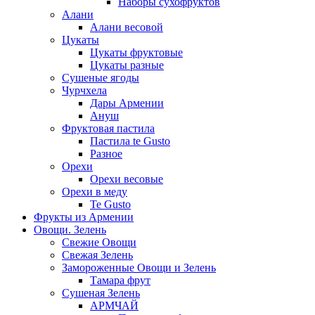
Наборы сухофруктов
Алани
Алани весовой
Цукаты
Цукаты фруктовые
Цукаты разные
Сушеные ягоды
Чурчхела
Дары Армении
Ануш
Фруктовая пастила
Пастила te Gusto
Разное
Орехи
Орехи весовые
Орехи в меду
Te Gusto
Фрукты из Армении
Овощи. Зелень
Свежие Овощи
Свежая Зелень
Замороженные Овощи и Зелень
Тамара фрут
Сушеная Зелень
АРМЧАЙ