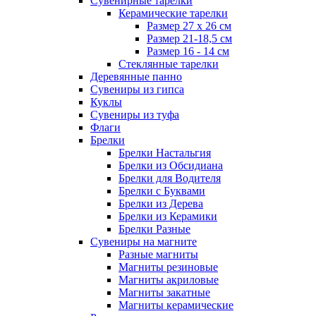
Сувенирные тарелки
Керамические тарелки
Размер 27 х 26 см
Размер 21-18,5 см
Размер 16 - 14 см
Стеклянные тарелки
Деревянные панно
Сувениры из гипса
Куклы
Сувениры из туфа
Флаги
Брелки
Брелки Настальгия
Брелки из Обсидиана
Брелки для Водителя
Брелки с Буквами
Брелки из Дерева
Брелки из Керамики
Брелки Разные
Сувениры на магните
Разные магниты
Магниты резиновые
Магниты акриловые
Магниты закатные
Магниты керамические