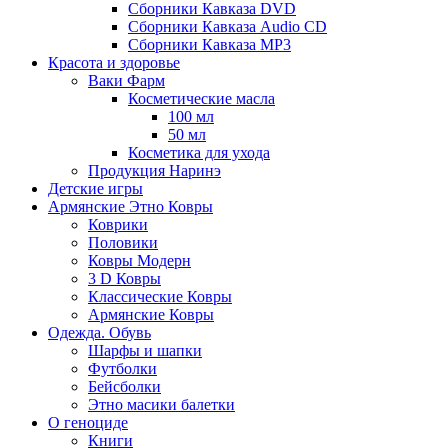
Сборники Кавказа DVD
Сборники Кавказа Audio CD
Сборники Кавказа MP3
Красота и здоровье
Ваки Фарм
Косметические масла
100 мл
50 мл
Косметика для ухода
Продукция Наринэ
Детские игры
Армянские Этно Ковры
Коврики
Половики
Ковры Модерн
3 D Ковры
Классические Ковры
Армянские Ковры
Одежда. Обувь
Шарфы и шапки
Футболки
Бейсболки
Этно масики балетки
О геноциде
Книги