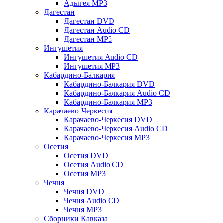
Адыгея MP3
Дагестан
Дагестан DVD
Дагестан Audio CD
Дагестан MP3
Ингушетия
Ингушетия Audio CD
Ингушетия MP3
Кабардино-Балкария
Кабардино-Балкария DVD
Кабардино-Балкария Audio CD
Кабардино-Балкария MP3
Карачаево-Черкесия
Карачаево-Черкесия DVD
Карачаево-Черкесия Audio CD
Карачаево-Черкесия MP3
Осетия
Осетия DVD
Осетия Audio CD
Осетия MP3
Чечня
Чечня DVD
Чечня Audio CD
Чечня MP3
Сборники Кавказа