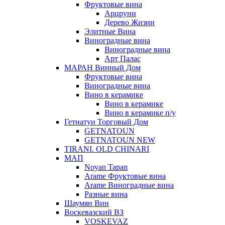
Фруктовые вина
Арцруни
Дерево Жизни
Элитные Вина
Виноградные вина
Виноградные вина
Арт Палас
МАРАН Винный Дом
Фруктовые вина
Виноградные вина
Вино в керамике
Вино в керамике
Вино в керамике п/у
Гетнатун Торговый Дом
GETNATOUN
GETNATOUN NEW
TIRANI. OLD CHINARI
МАП
Noyan Tapan
Arame Фруктовые вина
Arame Виноградные вина
Разные вина
Шаумян Вин
Воскевазский ВЗ
VOSKEVAZ