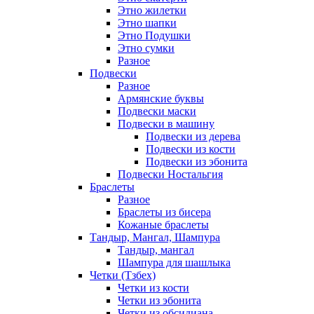
Этно жилетки
Этно шапки
Этно Подушки
Этно сумки
Разное
Подвески
Разное
Армянские буквы
Подвески маски
Подвески в машину
Подвески из дерева
Подвески из кости
Подвески из эбонита
Подвески Ностальгия
Браслеты
Разное
Браслеты из бисера
Кожаные браслеты
Тандыр, Мангал, Шампура
Тандыр, мангал
Шампура для шашлыка
Четки (Тзбех)
Четки из кости
Четки из эбонита
Четки из обсидиана