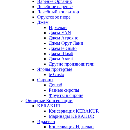
Варенье Органик
Лечебное варенье
Лечебный конфитюр
Фруктовое пюре
Джем
Иджеван
Джем YAN
Джем Агроянс
Джем Фрут Ланд
Джем te Gusto
Джем Шамб
Джем Ararat
Другие производители
Ягоды протёртые
te Gusto
Сиропы
Дошаб
Разные сиропы
Фрукты в сиропе
Овощные Консервации
KERAKUR
Консервация KERAKUR
Маринады KERAKUR
Иджеван
Консервация Иджеван