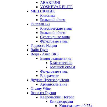
ARARTUNI
VOSKEVAZ ELITE
МЕЦ СЮНИК
Классика
Большой объем
Гиневан ВЗ
Классические вина
Большой объем
Сувенирные вина
Фруктовые вина
Гордость Нации
Вайк Груп
Веди - Алко ВКЗ
Виноградные вина
Классические
Большой объем
Фруктовые вина
В керамике
Другие Производители
Армянские вина
Givany Wine
Вина из Грузии
Кварельский Погреб
Киндзмараули
Киндзмараули 0,75л