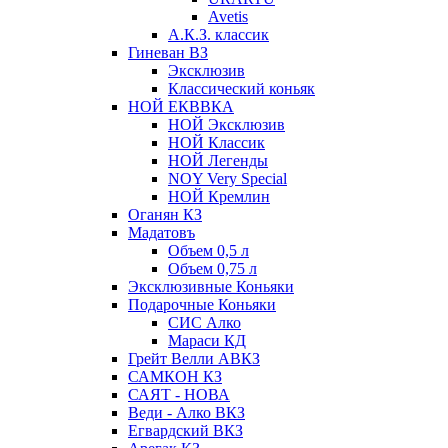
Avetis
А.К.З. классик
Гиневан ВЗ
Эксклюзив
Классический коньяк
НОЙ ЕКВВКА
НОЙ Эксклюзив
НОЙ Классик
НОЙ Легенды
NOY Very Speсial
НОЙ Кремлин
Оганян КЗ
Мадатовъ
Объем 0,5 л
Объем 0,75 л
Эксклюзивные Коньяки
Подарочные Коньяки
СИС Алко
Мараси КД
Грейт Велли АВКЗ
САМКОН КЗ
САЯТ - НОВА
Веди - Алко ВКЗ
Егвардский ВКЗ