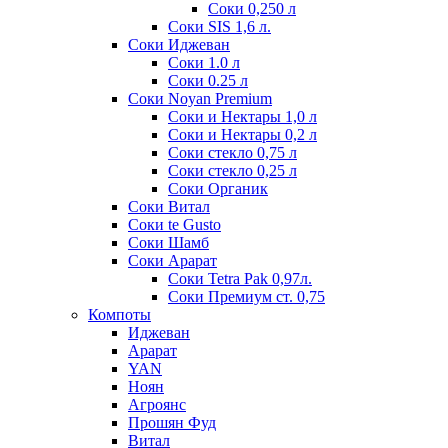
Соки 0,250 л
Соки SIS 1,6 л.
Соки Иджеван
Соки 1.0 л
Соки 0.25 л
Соки Noyan Premium
Соки и Нектары 1,0 л
Соки и Нектары 0,2 л
Соки стекло 0,75 л
Соки стекло 0,25 л
Соки Органик
Соки Витал
Соки te Gusto
Соки Шамб
Соки Арарат
Соки Tetra Pak 0,97л.
Соки Премиум ст. 0,75
Компоты
Иджеван
Арарат
YAN
Ноян
Агроянс
Прошян Фуд
Витал