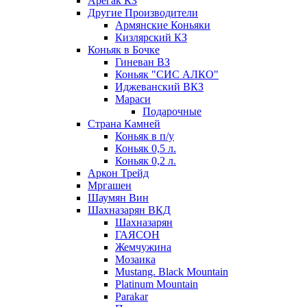
Арегак КЗ
Другие Производители
Армянские Коньяки
Кизлярский КЗ
Коньяк в Бочке
Гиневан ВЗ
Коньяк "СИС АЛКО"
Иджеванский ВКЗ
Мараси
Подарочные
Страна Камней
Коньяк в п/у
Коньяк 0,5 л.
Коньяк 0,2 л.
Аркон Трейд
Мргашен
Шаумян Вин
Шахназарян ВКД
Шахназарян
ГАЯСОН
Жемчужина
Мозаика
Mustang. Black Mountain
Platinum Mountain
Parakar