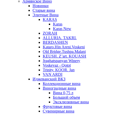
Армянское Вино
Новинки
Старые вина
Элитные Вина
KARAS
Karas
Karas New
ZORAH
ALLURIA. TAKRI.
BERDASHEN
Kataro.Hin Areni.Voskeni
Old Bridge.Tushpa.Malani
KEUSH. Z’art. KOUASH
Jraghatspanyan Winery
Voskevaz - Qotot
Trinity. KOOR. Jan
VAN ARDI
Иджеванский ВКЗ
Коллекционные вина
Виноградные вина
Вина 0,75 л
Большой объем
Эксклюзивные вина
Фруктовые вина
Cувенирные вина