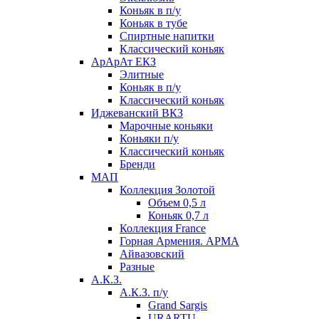
Коньяк в п/у
Коньяк в тубе
Спиртные напитки
Классический коньяк
АрАрАт ЕКЗ
Элитные
Коньяк в п/у
Классический коньяк
Иджеванский ВКЗ
Марочные коньяки
Коньяки п/у
Классический коньяк
Бренди
МАП
Коллекция Золотой
Объем 0,5 л
Коньяк 0,7 л
Коллекция France
Горная Армения. АРМА
Айвазовский
Разные
А.К.З.
А.К.З. п/у
Grand Sargis
URARTU