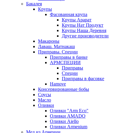
Бакалея
Крупы
Фасованная крупа
Крупы Арарат
Крупы Нат Продукт
Крупы Наша Деревня
Другие производители
Макароны
Лаваш. Матнакаш
Приправы. Специи
Приправы в банке
АРМСПЕЦИИ
Приправы
Специи
Приправы в фасовке
Hamove
Консервированные бобы
Соусы
Масло
Оливки
Оливки "Arm Eco"
Оливки AMADO
Оливки Aiello
Оливки Armenium
Мед из Армении