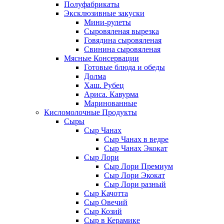
Полуфабрикаты
Эксклюзивные закуски
Мини-рулеты
Сыровяленая вырезка
Говядина сыровяленая
Свинина сыровяленая
Мясные Консервации
Готовые блюда и обеды
Долма
Хаш. Рубец
Ариса. Кавурма
Маринованные
Кисломолочные Продукты
Сыры
Сыр Чанах
Сыр Чанах в ведре
Сыр Чанах Экокат
Сыр Лори
Сыр Лори Премиум
Сыр Лори Экокат
Сыр Лори разный
Сыр Качотта
Сыр Овечий
Сыр Козий
Сыр в Керамике