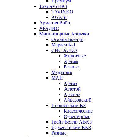
Премиум
Тавинко ВКЗ
TAVINKO
AGASI
Армения Вайн
АРАДИС
Миниатюрные Коньяки
Оганян Бренди
Мараси КД
СИС АЛКО
Животные
Храмы
Разные
Мадатовъ
МАП
Арамэ
Золотой
Армина
Айвазовский
Прошянский КЗ
Классические
Сувенирные
Грейт Велли АВКЗ
Иджеванский ВКЗ
Разные