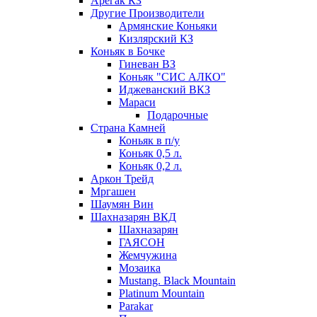
Арегак КЗ
Другие Производители
Армянские Коньяки
Кизлярский КЗ
Коньяк в Бочке
Гиневан ВЗ
Коньяк "СИС АЛКО"
Иджеванский ВКЗ
Мараси
Подарочные
Страна Камней
Коньяк в п/у
Коньяк 0,5 л.
Коньяк 0,2 л.
Аркон Трейд
Мргашен
Шаумян Вин
Шахназарян ВКД
Шахназарян
ГАЯСОН
Жемчужина
Мозаика
Mustang. Black Mountain
Platinum Mountain
Parakar