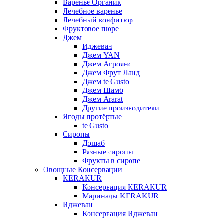
Варенье Органик
Лечебное варенье
Лечебный конфитюр
Фруктовое пюре
Джем
Иджеван
Джем YAN
Джем Агроянс
Джем Фрут Ланд
Джем te Gusto
Джем Шамб
Джем Ararat
Другие производители
Ягоды протёртые
te Gusto
Сиропы
Дошаб
Разные сиропы
Фрукты в сиропе
Овощные Консервации
KERAKUR
Консервация KERAKUR
Маринады KERAKUR
Иджеван
Консервация Иджеван