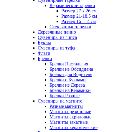
Сувенирные тарелки
Керамические тарелки
Размер 27 х 26 см
Размер 21-18,5 см
Размер 16 - 14 см
Стеклянные тарелки
Деревянные панно
Сувениры из гипса
Куклы
Сувениры из туфа
Флаги
Брелки
Брелки Настальгия
Брелки из Обсидиана
Брелки для Водителя
Брелки с Буквами
Брелки из Дерева
Брелки из Керамики
Брелки Разные
Сувениры на магните
Разные магниты
Магниты резиновые
Магниты акриловые
Магниты закатные
Магниты керамические