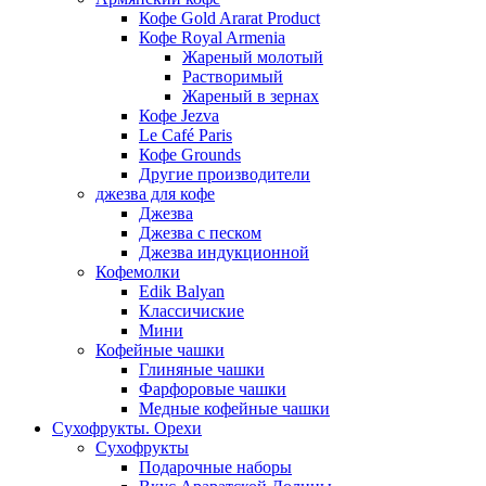
Кофе Gold Ararat Product
Кофе Royal Armenia
Жареный молотый
Растворимый
Жареный в зернах
Кофе Jezva
Le Café Paris
Кофе Grounds
Другие производители
джезва для кофе
Джезва
Джезва с песком
Джезва индукционной
Кофемолки
Edik Balyan
Классичиские
Мини
Кофейные чашки
Глиняные чашки
Фарфоровые чашки
Медные кофейные чашки
Сухофрукты. Орехи
Сухофрукты
Подарочные наборы