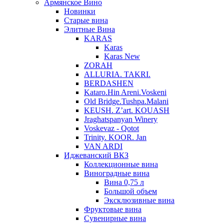
Армянское Вино
Новинки
Старые вина
Элитные Вина
KARAS
Karas
Karas New
ZORAH
ALLURIA. TAKRI.
BERDASHEN
Kataro.Hin Areni.Voskeni
Old Bridge.Tushpa.Malani
KEUSH. Z’art. KOUASH
Jraghatspanyan Winery
Voskevaz - Qotot
Trinity. KOOR. Jan
VAN ARDI
Иджеванский ВКЗ
Коллекционные вина
Виноградные вина
Вина 0,75 л
Большой объем
Эксклюзивные вина
Фруктовые вина
Cувенирные вина