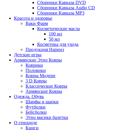
Сборники Кавказа DVD
Сборники Кавказа Audio CD
Сборники Кавказа MP3
Красота и здоровье
Ваки Фарм
Косметические масла
100 мл
50 мл
Косметика для ухода
Продукция Наринэ
Детские игры
Армянские Этно Ковры
Коврики
Половики
Ковры Модерн
3 D Ковры
Классические Ковры
Армянские Ковры
Одежда. Обувь
Шарфы и шапки
Футболки
Бейсболки
Этно масики балетки
О геноциде
Книги