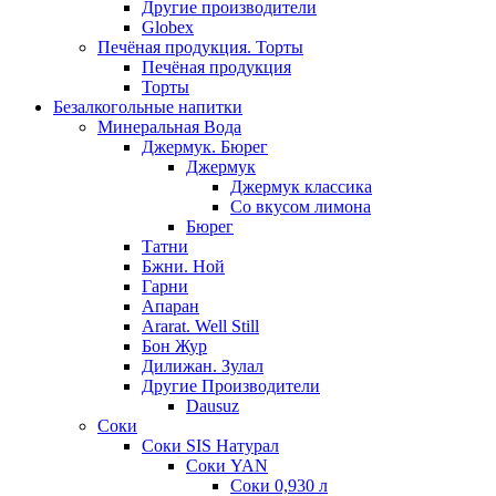
Другие производители
Globex
Печёная продукция. Торты
Печёная продукция
Торты
Безалкогольные напитки
Минеральная Вода
Джермук. Бюрег
Джермук
Джермук классика
Со вкусом лимона
Бюрег
Татни
Бжни. Ной
Гарни
Апаран
Ararat. Well Still
Бон Жур
Дилижан. Зулал
Другие Производители
Dausuz
Соки
Соки SIS Натурал
Соки YAN
Соки 0,930 л