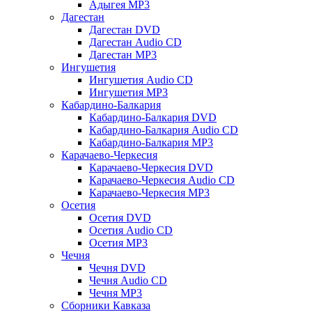
Адыгея MP3
Дагестан
Дагестан DVD
Дагестан Audio CD
Дагестан MP3
Ингушетия
Ингушетия Audio CD
Ингушетия MP3
Кабардино-Балкария
Кабардино-Балкария DVD
Кабардино-Балкария Audio CD
Кабардино-Балкария MP3
Карачаево-Черкесия
Карачаево-Черкесия DVD
Карачаево-Черкесия Audio CD
Карачаево-Черкесия MP3
Осетия
Осетия DVD
Осетия Audio CD
Осетия MP3
Чечня
Чечня DVD
Чечня Audio CD
Чечня MP3
Сборники Кавказа