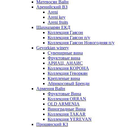
Матевосян Вайн
Аренийский ВЗ
Areni
Areni key
Areni fruits
Шахназарян ЕКД
Коллекция Гаясон
Коллекция Гаясон п/у
Коллекция Гаясон Новогодняя п/у
Gevorkian winery
Сувенирные вина
Фруктовые вина
АРИАЦ. АНАИС
Коллекция КОРОНА
Коллекция Геворкян
Крепленые вина
Абрикосовый Бренди
Армения Вайн
Фруктовые Вина
Коллекция ORRAN
OLD ARMENIA
Виноградные Вина
Коллекция TAKAR
Коллекция YEREVAN
Прошянский КЗ