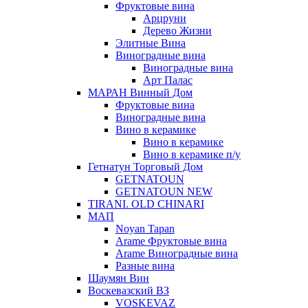
Фруктовые вина
Арцруни
Дерево Жизни
Элитные Вина
Виноградные вина
Виноградные вина
Арт Палас
МАРАН Винный Дом
Фруктовые вина
Виноградные вина
Вино в керамике
Вино в керамике
Вино в керамике п/у
Гетнатун Торговый Дом
GETNATOUN
GETNATOUN NEW
TIRANI. OLD CHINARI
МАП
Noyan Tapan
Arame Фруктовые вина
Arame Виноградные вина
Разные вина
Шаумян Вин
Воскевазский ВЗ
VOSKEVAZ