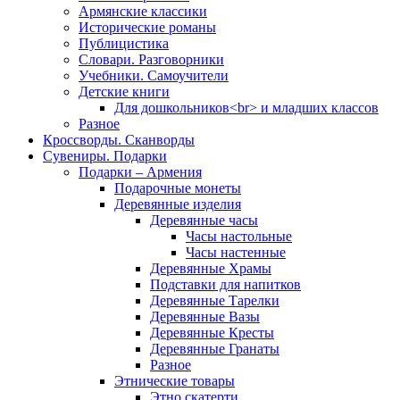
Армянские классики
Исторические романы
Публицистика
Словари. Разговорники
Учебники. Самоучители
Детские книги
Для дошкольников<br> и младших классов
Разное
Кроссворды. Сканворды
Сувениры. Подарки
Подарки – Армения
Подарочные монеты
Деревянные изделия
Деревянные часы
Часы настольные
Часы настенные
Деревянные Храмы
Подставки для напитков
Деревянные Тарелки
Деревянные Вазы
Деревянные Кресты
Деревянные Гранаты
Разное
Этнические товары
Этно скатерти