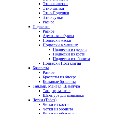
Этно жилетки
Этно шапки
Этно Подушки
Этно сумки
Разное
Подвески
Разное
Армянские буквы
Подвески маски
Подвески в машину
Подвески из дерева
Подвески из кости
Подвески из эбонита
Подвески Ностальгия
Браслеты
Разное
Браслеты из бисера
Кожаные браслеты
Тандыр, Мангал, Шампура
Тандыр, мангал
Шампура для шашлыка
Четки (Тзбех)
Четки из кости
Четки из эбонита
Четки из обсидиана