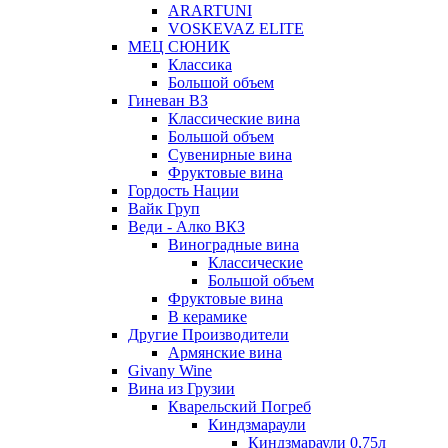
ARARTUNI
VOSKEVAZ ELITE
МЕЦ СЮНИК
Классика
Большой объем
Гиневан ВЗ
Классические вина
Большой объем
Сувенирные вина
Фруктовые вина
Гордость Нации
Вайк Груп
Веди - Алко ВКЗ
Виноградные вина
Классические
Большой объем
Фруктовые вина
В керамике
Другие Производители
Армянские вина
Givany Wine
Вина из Грузии
Кварельский Погреб
Киндзмараули
Киндзмараули 0,75л