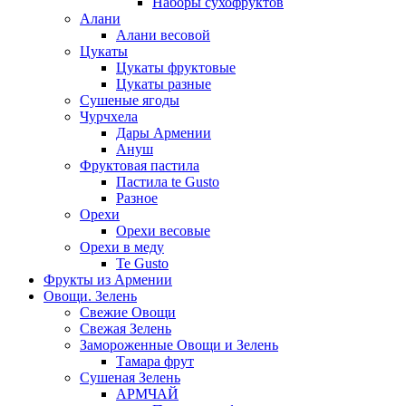
Наборы сухофруктов
Алани
Алани весовой
Цукаты
Цукаты фруктовые
Цукаты разные
Сушеные ягоды
Чурчхела
Дары Армении
Ануш
Фруктовая пастила
Пастила te Gusto
Разное
Орехи
Орехи весовые
Орехи в меду
Te Gusto
Фрукты из Армении
Овощи. Зелень
Свежие Овощи
Свежая Зелень
Замороженные Овощи и Зелень
Тамара фрут
Сушеная Зелень
АРМЧАЙ