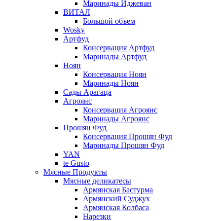
Маринады Иджеван
ВИТАЛ
Большой объем
Wosky
Артфуд
Консервация Артфуд
Маринады Артфуд
Ноян
Консервация Ноян
Маринады Ноян
Сады Арагаца
Агроянс
Консервация Агроянс
Маринады Агроянс
Прошян Фуд
Консервация Прошян Фуд
Маринады Прошян Фуд
YAN
te Gusto
Мясные Продукты
Мясные деликатесы
Армянская Бастурма
Армянский Суджух
Армянская Колбаса
Нарезки