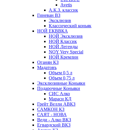
Avetis
А.К.З. классик
Гиневан ВЗ
Эксклюзив
Классический коньяк
НОЙ ЕКВВКА
НОЙ Эксклюзив
НОЙ Классик
НОЙ Легенды
NOY Very Speсial
НОЙ Кремлин
Оганян КЗ
Мадатовъ
Объем 0,5 л
Объем 0,75 л
Эксклюзивные Коньяки
Подарочные Коньяки
СИС Алко
Мараси КД
Грейт Велли АВКЗ
САМКОН КЗ
САЯТ - НОВА
Веди - Алко ВКЗ
Егвардский ВКЗ