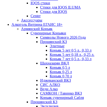
IQOS стики
Стики для IQOS ILUMA
Стики для IQOS
Сenter
Акссессуары
Алкоголь Витрина ЕГАИС 18+
Армянский Коньяк
Сувенирные Коньяки
Символы Нового 2026 Года
Прошянский КЗ
Элитные
Коньяк 5 лет 0,5 л., 0,33 л
Коньяк 5 лет 0,18 л., 0,25 л.
Коньяк 7 лет 0,5 л., 0,33 л
Шахназарян ВКД
Коньяк 0,5 л
Коньяк 0,25 л
Коньяк 0,70 л
Иджеванский ВКЗ
СИС АЛКО
Веди Алко
САМКОН / Тавинко ВКЗ
Коньяк сувенирный Сабля
Прошянский КЗ
Эксклюзив