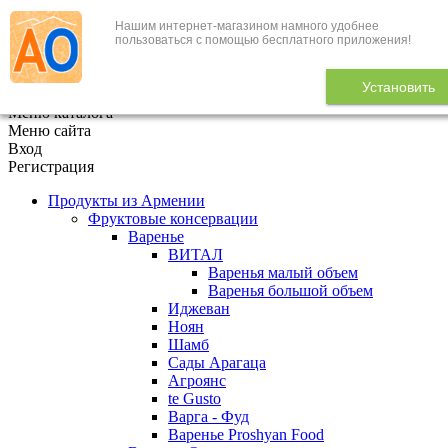
Нашим интернет-магазином намного удобнее
+7 (495) 646-888-1
пользоваться с помощью бесплатного приложения!
В корзине
0
товаров
Установить
x
Меню каталога
Меню сайта
Вход
Регистрация
Продукты из Армении
Фруктовые консервации
Варенье
ВИТАЛ
Варенья малый объем
Варенья большой объем
Иджеван
Ноян
Шамб
Сады Арагаца
Агроянс
te Gusto
Варга - Фуд
Варенье Proshyan Food