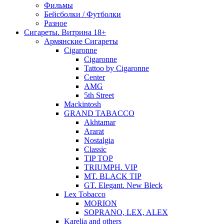
Фильмы
Бейсболки / Футболки
Разное
Сигареты. Витрина 18+
Армянские Сигареты
Cigaronne
Cigaronne
Tattoo by Cigaronne
Center
AMG
5th Street
Mackintosh
GRAND TABACCO
Akhtamar
Ararat
Nostalgia
Classic
TIP TOP
TRIUMPH. VIP
MT. BLACK TIP
GT. Elegant. New Bleck
Lex Tobacco
MORION
SOPRANO, LEX, ALEX
Karelia and others