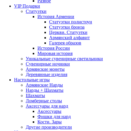
Разное
VIP Подарки
Статуэтки
История Армении
Статуэтки полистоун
Статуэтки бронза
Церкви. Статуэтки
Армянский алфавит
Галерея образов
История России
Мировая история
Уникальные сувенирные светильники
Сувенирные ночники
Армянские монеты
Деревянные изделия
Настольные игры
Армянские Нарды
Нарды + Шахматы
Шахматы
Ломберные столы
Аксессуары для нард
Аксессуары
Фишки для нард
Кости. Зары
Другие производители