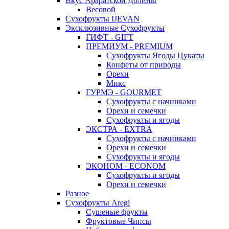
Вкус Араратской Долины
Весовой
Сухофрукты IJEVAN
Эксклюзивные Сухофрукты
ГИФТ - GIFT
ПРЕМИУМ - PREMIUM
Сухофрукты Ягоды Цукаты
Конфеты от природы
Орехи
Микс
ГУРМЭ - GOURMET
Сухофрукты с начинками
Орехи и семечки
Сухофрукты и ягоды
ЭКСТРА - EXTRA
Сухофрукты с начинками
Орехи и семечки
Сухофрукты и ягоды
ЭКОНОМ - ECONOM
Сухофрукты и ягоды
Орехи и семечки
Разное
Сухофрукты Aregi
Сушеные фрукты
Фруктовые Чипсы