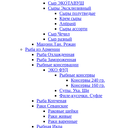
Сыр ЭКОТАВУШ
Сыры Эксклюзивный
Сыры полутведые
Крем сыры
Antipasti
Сыры ассорти
Сыр Чечил
Сыр разный
Мацони.Тан. Режан
Рыба из Армении
Рыба Охлажденная
Рыба Замороженная
Рыбные консервации
ЭКО ФУД
Рыбные консервы
Консервы 240 гр.
Консервы 160 гр.
Супы. Уха. Щи
Филе-кусочки. Суфле
Рыба Копченая
Раки Севанские
Раковые шейки
Раки живые
Раки варенные
Рыбная Икра