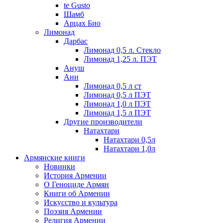
te Gusto
Шамб
Арцах Био
Лимонад
Дарбас
Лимонад 0,5 л. Стекло
Лимонад 1,25 л. ПЭТ
Ануш
Ани
Лимонад 0,5 л ст
Лимонад 0,5 л ПЭТ
Лимонад 1,0 л ПЭТ
Лимонад 1,5 л ПЭТ
Другие производители
Натахтари
Натахтари 0,5л
Натахтари 1,0л
Армянские книги
Новинки
История Армении
О Геноциде Армян
Книги об Армении
Иcкусство и культура
Поэзия Армении
Религия Армении