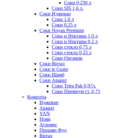
Соки 0,250 л
Соки SIS 1,6 л.
Соки Иджеван
Соки 1.0 л
Соки 0.25 л
Соки Noyan Premium
Соки и Нектары 1,0 л
Соки и Нектары 0,2 л
Соки стекло 0,75 л
Соки стекло 0,25 л
Соки Органик
Соки Витал
Соки te Gusto
Соки Шамб
Соки Арарат
Соки Tetra Pak 0,97л.
Соки Премиум ст. 0,75
Компоты
Иджеван
Арарат
YAN
Ноян
Агроянс
Прошян Фуд
Витал