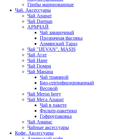
Грибы маринованные
Чай. Аксессуары
Чай Арарат
Чай Darman
АРМЧАЙ
Чай заварочный
Прозрачная фасовка
Армянский Тараз
Чай "IJEVAN". MASIS
Чай Агат
Чай Нане
Чай Гюмри
Чай Манана
Чай травяной
Био-сертифицированный
Весовой
Чай Meron berry
Чай Мега Арарат
Чай в пакете
Фильтр-пакетики
Гофроупаковка
Чай Амарас
Чайные аксессуары
Кофе. Аксессуары
Армянский кофе