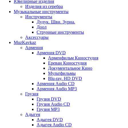
Ювелирные изделия
Изделия из серебра
Музыкальные инструменты
Инструменты
Дудук. Шви. Зурна.
Доол
Струнные инструменты
Аксессуары
MuzKavkaz
Армения
Армения DVD
Арменфильм Киностудия
Ереван Киностудия
Документальное Кино
Мультфильмы
Blu-ray. HD DVD
Армения Audio CD
Армения Audio MP3
Грузия
Грузия DVD
Грузия Audio CD
Грузия MP3
Адыгея
Адыгея DVD
Адыгея Audio CD