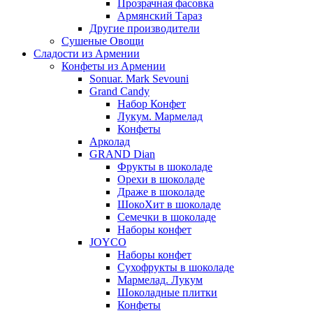
Прозрачная фасовка
Армянский Тараз
Другие производители
Сушеные Овощи
Сладости из Армении
Конфеты из Армении
Sonuar. Mark Sevouni
Grand Candy
Набор Конфет
Лукум. Мармелад
Конфеты
Арколад
GRAND Dian
Фрукты в шоколаде
Орехи в шоколаде
Драже в шоколаде
ШокоХит в шоколаде
Семечки в шоколаде
Наборы конфет
JOYCO
Наборы конфет
Сухофрукты в шоколаде
Мармелад. Лукум
Шоколадные плитки
Конфеты