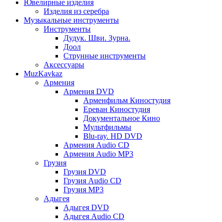
Ювелирные изделия
Изделия из серебра
Музыкальные инструменты
Инструменты
Дудук. Шви. Зурна.
Доол
Струнные инструменты
Аксессуары
MuzKavkaz
Армения
Армения DVD
Арменфильм Киностудия
Ереван Киностудия
Документальное Кино
Мультфильмы
Blu-ray. HD DVD
Армения Audio CD
Армения Audio MP3
Грузия
Грузия DVD
Грузия Audio CD
Грузия MP3
Адыгея
Адыгея DVD
Адыгея Audio CD