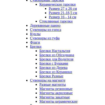
Сувенирные тарелки
Керамические тарелки
Размер 27 х 26 см
Размер 21-18,5 см
Размер 16 - 14 см
Стеклянные тарелки
Деревянные панно
Сувениры из гипса
Куклы
Сувениры из туфа
Флаги
Брелки
Брелки Настальгия
Брелки из Обсидиана
Брелки для Водителя
Брелки с Буквами
Брелки из Дерева
Брелки из Керамики
Брелки Разные
Сувениры на магните
Разные магниты
Магниты резиновые
Магниты акриловые
Магниты закатные
Магниты керамические