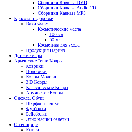
Сборники Кавказа DVD
Сборники Кавказа Audio CD
Сборники Кавказа MP3
Красота и здоровье
Ваки Фарм
Косметические масла
100 мл
50 мл
Косметика для ухода
Продукция Наринэ
Детские игры
Армянские Этно Ковры
Коврики
Половики
Ковры Модерн
3 D Ковры
Классические Ковры
Армянские Ковры
Одежда. Обувь
Шарфы и шапки
Футболки
Бейсболки
Этно масики балетки
О геноциде
Книги