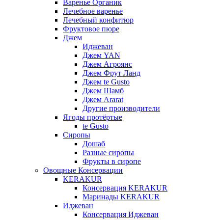
Варенье Органик
Лечебное варенье
Лечебный конфитюр
Фруктовое пюре
Джем
Иджеван
Джем YAN
Джем Агроянс
Джем Фрут Ланд
Джем te Gusto
Джем Шамб
Джем Ararat
Другие производители
Ягоды протёртые
te Gusto
Сиропы
Дошаб
Разные сиропы
Фрукты в сиропе
Овощные Консервации
KERAKUR
Консервация KERAKUR
Маринады KERAKUR
Иджеван
Консервация Иджеван