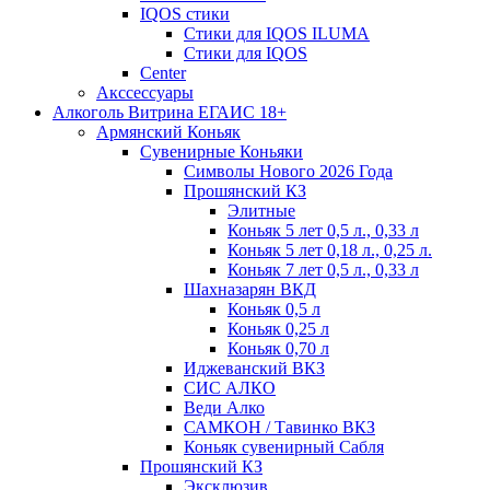
IQOS стики
Стики для IQOS ILUMA
Стики для IQOS
Сenter
Акссессуары
Алкоголь Витрина ЕГАИС 18+
Армянский Коньяк
Сувенирные Коньяки
Символы Нового 2026 Года
Прошянский КЗ
Элитные
Коньяк 5 лет 0,5 л., 0,33 л
Коньяк 5 лет 0,18 л., 0,25 л.
Коньяк 7 лет 0,5 л., 0,33 л
Шахназарян ВКД
Коньяк 0,5 л
Коньяк 0,25 л
Коньяк 0,70 л
Иджеванский ВКЗ
СИС АЛКО
Веди Алко
САМКОН / Тавинко ВКЗ
Коньяк сувенирный Сабля
Прошянский КЗ
Эксклюзив