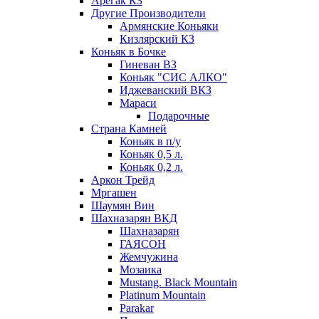
Арегак КЗ
Другие Производители
Армянские Коньяки
Кизлярский КЗ
Коньяк в Бочке
Гиневан ВЗ
Коньяк "СИС АЛКО"
Иджеванский ВКЗ
Мараси
Подарочные
Страна Камней
Коньяк в п/у
Коньяк 0,5 л.
Коньяк 0,2 л.
Аркон Трейд
Мргашен
Шаумян Вин
Шахназарян ВКД
Шахназарян
ГАЯСОН
Жемчужина
Мозаика
Mustang. Black Mountain
Platinum Mountain
Parakar