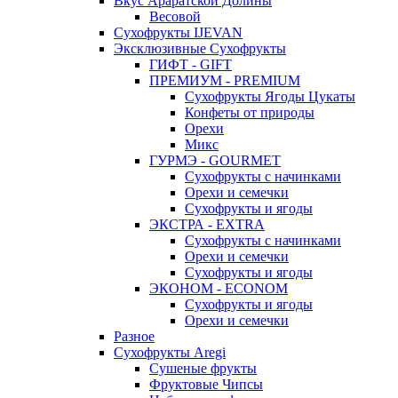
Вкус Араратской Долины
Весовой
Сухофрукты IJEVAN
Эксклюзивные Сухофрукты
ГИФТ - GIFT
ПРЕМИУМ - PREMIUM
Сухофрукты Ягоды Цукаты
Конфеты от природы
Орехи
Микс
ГУРМЭ - GOURMET
Сухофрукты с начинками
Орехи и семечки
Сухофрукты и ягоды
ЭКСТРА - EXTRA
Сухофрукты с начинками
Орехи и семечки
Сухофрукты и ягоды
ЭКОНОМ - ECONOM
Сухофрукты и ягоды
Орехи и семечки
Разное
Сухофрукты Aregi
Сушеные фрукты
Фруктовые Чипсы