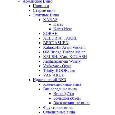
Армянское Вино
Новинки
Старые вина
Элитные Вина
KARAS
Karas
Karas New
ZORAH
ALLURIA. TAKRI.
BERDASHEN
Kataro.Hin Areni.Voskeni
Old Bridge.Tushpa.Malani
KEUSH. Z’art. KOUASH
Jraghatspanyan Winery
Voskevaz - Qotot
Trinity. KOOR. Jan
VAN ARDI
Иджеванский ВКЗ
Коллекционные вина
Виноградные вина
Вина 0,75 л
Большой объем
Эксклюзивные вина
Фруктовые вина
Cувенирные вина