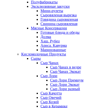
Полуфабрикаты
Эксклюзивные закуски
Мини-рулеты
Сыровяленая вырезка
Говядина сыровяленая
Свинина сыровяленая
Мясные Консервации
Готовые блюда и обеды
Долма
Хаш. Рубец
Ариса. Кавурма
Маринованные
Кисломолочные Продукты
Сыры
Сыр Чанах
Сыр Чанах в ведре
Сыр Чанах Экокат
Сыр Лори
Сыр Лори Премиум
Сыр Лори Экокат
Сыр Лори разный
Сыр Качотта
Сыр Овечий
Сыр Козий
Сыр в Керамике