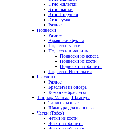
Этно жилетки
Этно шапки
Этно Подушки
Этно сумки
Разное
Подвески
Разное
Армянские буквы
Подвески маски
Подвески в машину
Подвески из дерева
Подвески из кости
Подвески из эбонита
Подвески Ностальгия
Браслеты
Разное
Браслеты из бисера
Кожаные браслеты
Тандыр, Мангал, Шампура
Тандыр, мангал
Шампура для шашлыка
Четки (Тзбех)
Четки из кости
Четки из эбонита
Четки из обсидиана