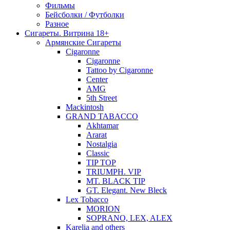
Фильмы
Бейсболки / Футболки
Разное
Сигареты. Витрина 18+
Армянские Сигареты
Cigaronne
Cigaronne
Tattoo by Cigaronne
Center
AMG
5th Street
Mackintosh
GRAND TABACCO
Akhtamar
Ararat
Nostalgia
Classic
TIP TOP
TRIUMPH. VIP
MT. BLACK TIP
GT. Elegant. New Bleck
Lex Tobacco
MORION
SOPRANO, LEX, ALEX
Karelia and others