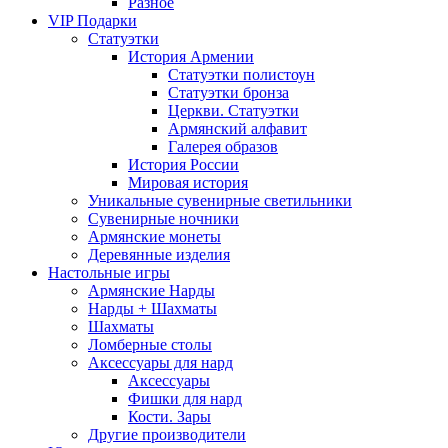
Разное
VIP Подарки
Статуэтки
История Армении
Статуэтки полистоун
Статуэтки бронза
Церкви. Статуэтки
Армянский алфавит
Галерея образов
История России
Мировая история
Уникальные сувенирные светильники
Сувенирные ночники
Армянские монеты
Деревянные изделия
Настольные игры
Армянские Нарды
Нарды + Шахматы
Шахматы
Ломберные столы
Аксессуары для нард
Аксессуары
Фишки для нард
Кости. Зары
Другие производители