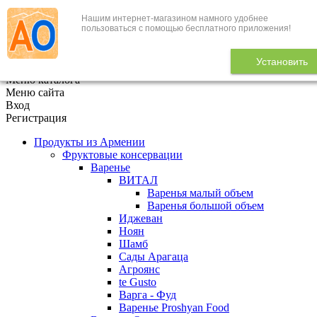
Нашим интернет-магазином намного удобнее
+7 (495) 646-888-1
пользоваться с помощью бесплатного приложения!
В корзине
0
товаров
Установить
x
Меню каталога
Меню сайта
Вход
Регистрация
Продукты из Армении
Фруктовые консервации
Варенье
ВИТАЛ
Варенья малый объем
Варенья большой объем
Иджеван
Ноян
Шамб
Сады Арагаца
Агроянс
te Gusto
Варга - Фуд
Варенье Proshyan Food