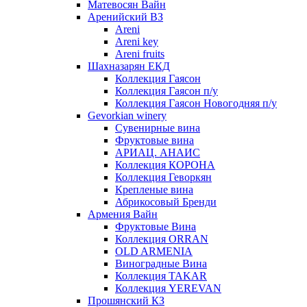
Матевосян Вайн
Аренийский ВЗ
Areni
Areni key
Areni fruits
Шахназарян ЕКД
Коллекция Гаясон
Коллекция Гаясон п/у
Коллекция Гаясон Новогодняя п/у
Gevorkian winery
Сувенирные вина
Фруктовые вина
АРИАЦ. АНАИС
Коллекция КОРОНА
Коллекция Геворкян
Крепленые вина
Абрикосовый Бренди
Армения Вайн
Фруктовые Вина
Коллекция ORRAN
OLD ARMENIA
Виноградные Вина
Коллекция TAKAR
Коллекция YEREVAN
Прошянский КЗ