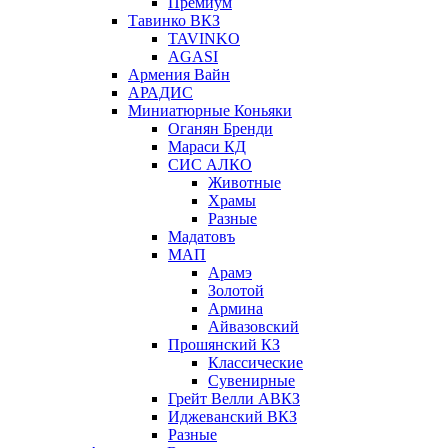
Премиум
Тавинко ВКЗ
TAVINKO
AGASI
Армения Вайн
АРАДИС
Миниатюрные Коньяки
Оганян Бренди
Мараси КД
СИС АЛКО
Животные
Храмы
Разные
Мадатовъ
МАП
Арамэ
Золотой
Армина
Айвазовский
Прошянский КЗ
Классические
Сувенирные
Грейт Велли АВКЗ
Иджеванский ВКЗ
Разные