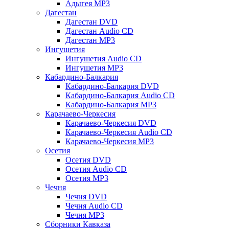
Адыгея MP3
Дагестан
Дагестан DVD
Дагестан Audio CD
Дагестан MP3
Ингушетия
Ингушетия Audio CD
Ингушетия MP3
Кабардино-Балкария
Кабардино-Балкария DVD
Кабардино-Балкария Audio CD
Кабардино-Балкария MP3
Карачаево-Черкесия
Карачаево-Черкесия DVD
Карачаево-Черкесия Audio CD
Карачаево-Черкесия MP3
Осетия
Осетия DVD
Осетия Audio CD
Осетия MP3
Чечня
Чечня DVD
Чечня Audio CD
Чечня MP3
Сборники Кавказа