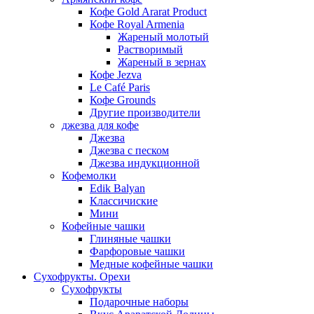
Кофе Gold Ararat Product
Кофе Royal Armenia
Жареный молотый
Растворимый
Жареный в зернах
Кофе Jezva
Le Café Paris
Кофе Grounds
Другие производители
джезва для кофе
Джезва
Джезва с песком
Джезва индукционной
Кофемолки
Edik Balyan
Классичиские
Мини
Кофейные чашки
Глиняные чашки
Фарфоровые чашки
Медные кофейные чашки
Сухофрукты. Орехи
Сухофрукты
Подарочные наборы