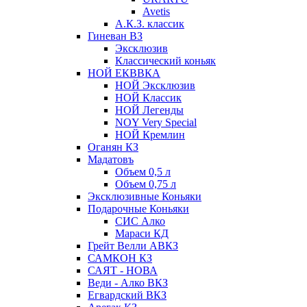
Avetis
А.К.З. классик
Гиневан ВЗ
Эксклюзив
Классический коньяк
НОЙ ЕКВВКА
НОЙ Эксклюзив
НОЙ Классик
НОЙ Легенды
NOY Very Speсial
НОЙ Кремлин
Оганян КЗ
Мадатовъ
Объем 0,5 л
Объем 0,75 л
Эксклюзивные Коньяки
Подарочные Коньяки
СИС Алко
Мараси КД
Грейт Велли АВКЗ
САМКОН КЗ
САЯТ - НОВА
Веди - Алко ВКЗ
Егвардский ВКЗ