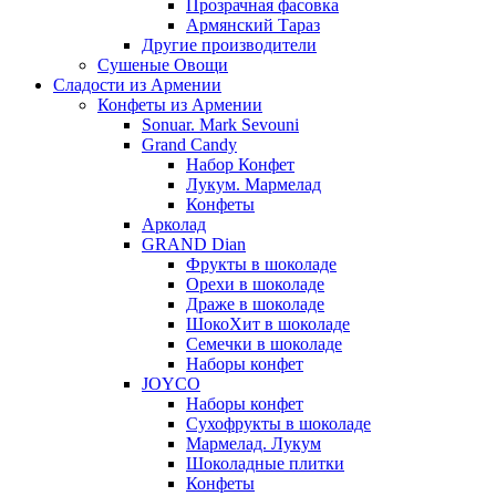
Прозрачная фасовка
Армянский Тараз
Другие производители
Сушеные Овощи
Сладости из Армении
Конфеты из Армении
Sonuar. Mark Sevouni
Grand Candy
Набор Конфет
Лукум. Мармелад
Конфеты
Арколад
GRAND Dian
Фрукты в шоколаде
Орехи в шоколаде
Драже в шоколаде
ШокоХит в шоколаде
Семечки в шоколаде
Наборы конфет
JOYCO
Наборы конфет
Сухофрукты в шоколаде
Мармелад. Лукум
Шоколадные плитки
Конфеты