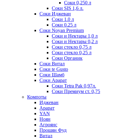
Соки 0,250 л
Соки SIS 1,6 л.
Соки Иджеван
Соки 1.0 л
Соки 0.25 л
Соки Noyan Premium
Соки и Нектары 1,0 л
Соки и Нектары 0,2 л
Соки стекло 0,75 л
Соки стекло 0,25 л
Соки Органик
Соки Витал
Соки te Gusto
Соки Шамб
Соки Арарат
Соки Tetra Pak 0,97л.
Соки Премиум ст. 0,75
Компоты
Иджеван
Арарат
YAN
Ноян
Агроянс
Прошян Фуд
Витал