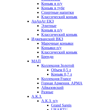
Коньяк в п/у
Коньяк в тубе
Спиртные напитки
Классический коньяк
АрАрАт ЕКЗ
Элитные
Коньяк в п/у
Классический коньяк
Иджеванский ВКЗ
Марочные коньяки
Коньяки п/у
Классический коньяк
Бренди
МАП
Коллекция Золотой
Объем 0,5 л
Коньяк 0,7 л
Коллекция France
Горная Армения. АРМА
Айвазовский
Разные
А.К.З.
А.К.З. п/у
Grand Sargis
URARTU