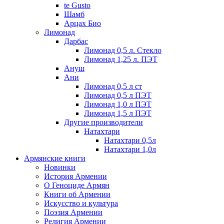
te Gusto
Шамб
Арцах Био
Лимонад
Дарбас
Лимонад 0,5 л. Стекло
Лимонад 1,25 л. ПЭТ
Ануш
Ани
Лимонад 0,5 л ст
Лимонад 0,5 л ПЭТ
Лимонад 1,0 л ПЭТ
Лимонад 1,5 л ПЭТ
Другие производители
Натахтари
Натахтари 0,5л
Натахтари 1,0л
Армянские книги
Новинки
История Армении
О Геноциде Армян
Книги об Армении
Иcкусство и культура
Поэзия Армении
Религия Армении