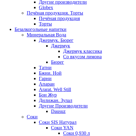
Другие производители
Globex
Печёная продукция. Торты
Печёная продукция
Торты
Безалкогольные напитки
Минеральная Вода
Джермук. Бюрег
Джермук
Джермук классика
Со вкусом лимона
Бюрег
Татни
Бжни. Ной
Гарни
Апаран
Ararat. Well Still
Бон Жур
Дилижан. Зулал
Другие Производители
Dausuz
Соки
Соки SIS Натурал
Соки YAN
Соки 0,930 л