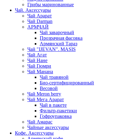
Грибы маринованные
Чай. Аксессуары
Чай Арарат
Чай Darman
АРМЧАЙ
Чай заварочный
Прозрачная фасовка
Армянский Тараз
Чай "IJEVAN". MASIS
Чай Агат
Чай Нане
Чай Гюмри
Чай Манана
Чай травяной
Био-сертифицированный
Весовой
Чай Meron berry
Чай Мега Арарат
Чай в пакете
Фильтр-пакетики
Гофроупаковка
Чай Амарас
Чайные аксессуары
Кофе. Аксессуары
Армянский кофе