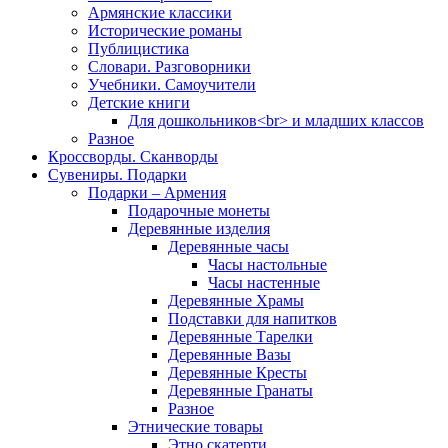
Армянские классики
Исторические романы
Публицистика
Словари. Разговорники
Учебники. Самоучители
Детские книги
Для дошкольников<br> и младших классов
Разное
Кроссворды. Сканворды
Сувениры. Подарки
Подарки – Армения
Подарочные монеты
Деревянные изделия
Деревянные часы
Часы настольные
Часы настенные
Деревянные Храмы
Подставки для напитков
Деревянные Тарелки
Деревянные Вазы
Деревянные Кресты
Деревянные Гранаты
Разное
Этнические товары
Этно скатерти