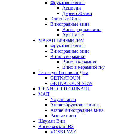
Фруктовые вина
Арцруни
Дерево Жизни
Элитные Вина
Виноградные вина
Виноградные вина
Арт Палас
МАРАН Винный Дом
Фруктовые вина
Виноградные вина
Вино в керамике
Вино в керамике
Вино в керамике п/у
Гетнатун Торговый Дом
GETNATOUN
GETNATOUN NEW
TIRANI. OLD CHINARI
МАП
Noyan Tapan
Arame Фруктовые вина
Arame Виноградные вина
Разные вина
Шаумян Вин
Воскевазский ВЗ
VOSKEVAZ