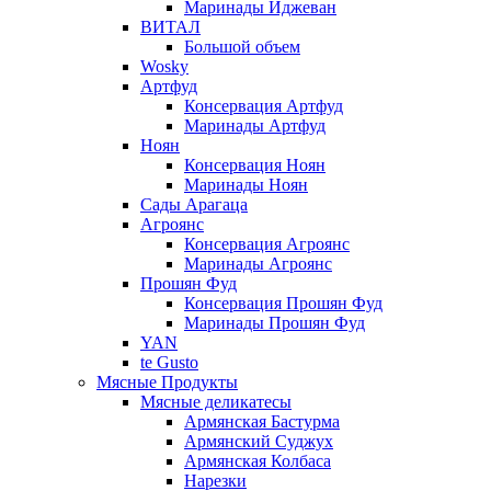
Маринады Иджеван
ВИТАЛ
Большой объем
Wosky
Артфуд
Консервация Артфуд
Маринады Артфуд
Ноян
Консервация Ноян
Маринады Ноян
Сады Арагаца
Агроянс
Консервация Агроянс
Маринады Агроянс
Прошян Фуд
Консервация Прошян Фуд
Маринады Прошян Фуд
YAN
te Gusto
Мясные Продукты
Мясные деликатесы
Армянская Бастурма
Армянский Суджух
Армянская Колбаса
Нарезки