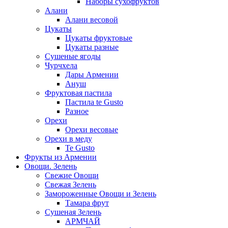
Наборы сухофруктов
Алани
Алани весовой
Цукаты
Цукаты фруктовые
Цукаты разные
Сушеные ягоды
Чурчхела
Дары Армении
Ануш
Фруктовая пастила
Пастила te Gusto
Разное
Орехи
Орехи весовые
Орехи в меду
Te Gusto
Фрукты из Армении
Овощи. Зелень
Свежие Овощи
Свежая Зелень
Замороженные Овощи и Зелень
Тамара фрут
Сушеная Зелень
АРМЧАЙ