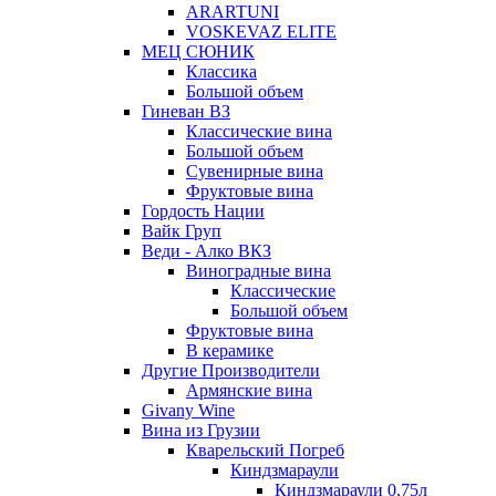
ARARTUNI
VOSKEVAZ ELITE
МЕЦ СЮНИК
Классика
Большой объем
Гиневан ВЗ
Классические вина
Большой объем
Сувенирные вина
Фруктовые вина
Гордость Нации
Вайк Груп
Веди - Алко ВКЗ
Виноградные вина
Классические
Большой объем
Фруктовые вина
В керамике
Другие Производители
Армянские вина
Givany Wine
Вина из Грузии
Кварельский Погреб
Киндзмараули
Киндзмараули 0,75л