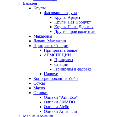
Бакалея
Крупы
Фасованная крупа
Крупы Арарат
Крупы Нат Продукт
Крупы Наша Деревня
Другие производители
Макароны
Лаваш. Матнакаш
Приправы. Специи
Приправы в банке
АРМСПЕЦИИ
Приправы
Специи
Приправы в фасовке
Hamove
Консервированные бобы
Соусы
Масло
Оливки
Оливки "Arm Eco"
Оливки AMADO
Оливки Aiello
Оливки Armenium
Мед из Армении