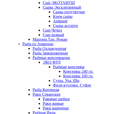
Сыр ЭКОТАВУШ
Сыры Эксклюзивный
Сыры полутведые
Крем сыры
Antipasti
Сыры ассорти
Сыр Чечил
Сыр разный
Мацони.Тан. Режан
Рыба из Армении
Рыба Охлажденная
Рыба Замороженная
Рыбные консервации
ЭКО ФУД
Рыбные консервы
Консервы 240 гр.
Консервы 160 гр.
Супы. Уха. Щи
Филе-кусочки. Суфле
Рыба Копченая
Раки Севанские
Раковые шейки
Раки живые
Раки варенные
Рыбная Икра