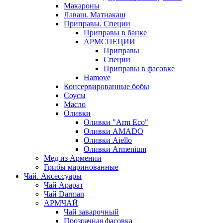
Макароны
Лаваш. Матнакаш
Приправы. Специи
Приправы в банке
АРМСПЕЦИИ
Приправы
Специи
Приправы в фасовке
Hamove
Консервированные бобы
Соусы
Масло
Оливки
Оливки "Arm Eco"
Оливки AMADO
Оливки Aiello
Оливки Armenium
Мед из Армении
Грибы маринованные
Чай. Аксессуары
Чай Арарат
Чай Darman
АРМЧАЙ
Чай заварочный
Прозрачная фасовка