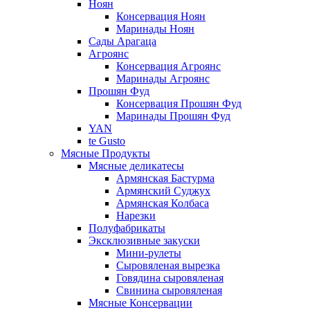
Ноян
Консервация Ноян
Маринады Ноян
Сады Арагаца
Агроянс
Консервация Агроянс
Маринады Агроянс
Прошян Фуд
Консервация Прошян Фуд
Маринады Прошян Фуд
YAN
te Gusto
Мясные Продукты
Мясные деликатесы
Армянская Бастурма
Армянский Суджух
Армянская Колбаса
Нарезки
Полуфабрикаты
Эксклюзивные закуски
Мини-рулеты
Сыровяленая вырезка
Говядина сыровяленая
Свинина сыровяленая
Мясные Консервации