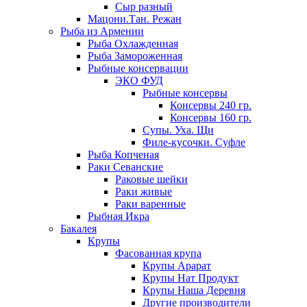
Сыр разный
Мацони.Тан. Режан
Рыба из Армении
Рыба Охлажденная
Рыба Замороженная
Рыбные консервации
ЭКО ФУД
Рыбные консервы
Консервы 240 гр.
Консервы 160 гр.
Супы. Уха. Щи
Филе-кусочки. Суфле
Рыба Копченая
Раки Севанские
Раковые шейки
Раки живые
Раки варенные
Рыбная Икра
Бакалея
Крупы
Фасованная крупа
Крупы Арарат
Крупы Нат Продукт
Крупы Наша Деревня
Другие производители