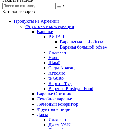
Заказать звонок
x
Каталог товаров
Продукты из Армении
Фруктовые консервации
Варенье
ВИТАЛ
Варенья малый объем
Варенья большой объем
Иджеван
Ноян
Шамб
Сады Арагаца
Агроянс
te Gusto
Варга - Фуд
Варенье Proshyan Food
Варенье Органик
Лечебное варенье
Лечебный конфитюр
Фруктовое пюре
Джем
Иджеван
Джем YAN