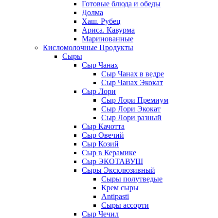
Готовые блюда и обеды
Долма
Хаш. Рубец
Ариса. Кавурма
Маринованные
Кисломолочные Продукты
Сыры
Сыр Чанах
Сыр Чанах в ведре
Сыр Чанах Экокат
Сыр Лори
Сыр Лори Премиум
Сыр Лори Экокат
Сыр Лори разный
Сыр Качотта
Сыр Овечий
Сыр Козий
Сыр в Керамике
Сыр ЭКОТАВУШ
Сыры Эксклюзивный
Сыры полутведые
Крем сыры
Antipasti
Сыры ассорти
Сыр Чечил