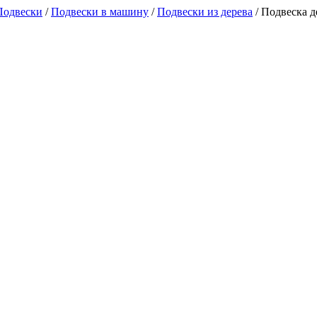
Подвески
/
Подвески в машину
/
Подвески из дерева
/
Подвеска д