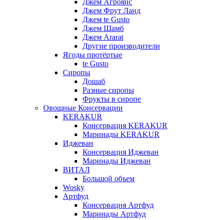
Джем Агроянс
Джем Фрут Ланд
Джем te Gusto
Джем Шамб
Джем Ararat
Другие производители
Ягоды протёртые
te Gusto
Сиропы
Дошаб
Разные сиропы
Фрукты в сиропе
Овощные Консервации
KERAKUR
Консервация KERAKUR
Маринады KERAKUR
Иджеван
Консервация Иджеван
Маринады Иджеван
ВИТАЛ
Большой объем
Wosky
Артфуд
Консервация Артфуд
Маринады Артфуд