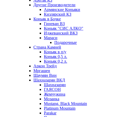
Арегак КЗ
Другие Производители
Армянские Коньяки
Кизлярский КЗ
Коньяк в Бочке
Гиневан ВЗ
Коньяк "СИС АЛКО"
Иджеванский ВКЗ
Мараси
Подарочные
Страна Камней
Коньяк в п/у
Коньяк 0,5 л.
Коньяк 0,2 л.
Аркон Трейд
Мргашен
Шаумян Вин
Шахназарян ВКД
Шахназарян
ГАЯСОН
Жемчужина
Мозаика
Mustang. Black Mountain
Platinum Mountain
Parakar