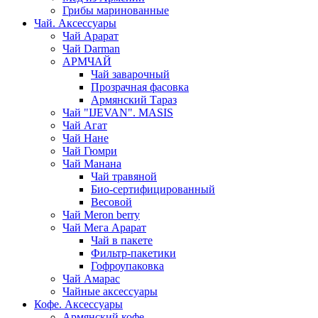
Грибы маринованные
Чай. Аксессуары
Чай Арарат
Чай Darman
АРМЧАЙ
Чай заварочный
Прозрачная фасовка
Армянский Тараз
Чай "IJEVAN". MASIS
Чай Агат
Чай Нане
Чай Гюмри
Чай Манана
Чай травяной
Био-сертифицированный
Весовой
Чай Meron berry
Чай Мега Арарат
Чай в пакете
Фильтр-пакетики
Гофроупаковка
Чай Амарас
Чайные аксессуары
Кофе. Аксессуары
Армянский кофе