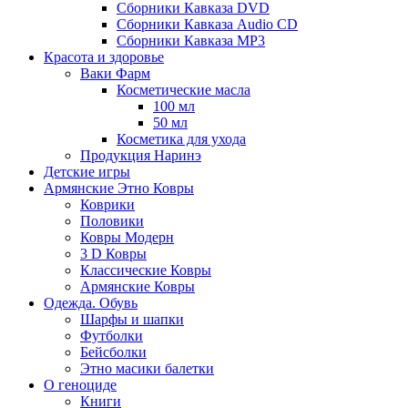
Сборники Кавказа DVD
Сборники Кавказа Audio CD
Сборники Кавказа MP3
Красота и здоровье
Ваки Фарм
Косметические масла
100 мл
50 мл
Косметика для ухода
Продукция Наринэ
Детские игры
Армянские Этно Ковры
Коврики
Половики
Ковры Модерн
3 D Ковры
Классические Ковры
Армянские Ковры
Одежда. Обувь
Шарфы и шапки
Футболки
Бейсболки
Этно масики балетки
О геноциде
Книги