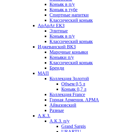
Коньяк в п/у
Коньяк в тубе
Спиртные напитки
Классический коньяк
АрАрАт ЕКЗ
Элитные
Коньяк в п/у
Классический коньяк
Иджеванский ВКЗ
Марочные коньяки
Коньяки п/у
Классический коньяк
Бренди
МАП
Коллекция Золотой
Объем 0,5 л
Коньяк 0,7 л
Коллекция France
Горная Армения. АРМА
Айвазовский
Разные
А.К.З.
А.К.З. п/у
Grand Sargis
URARTU