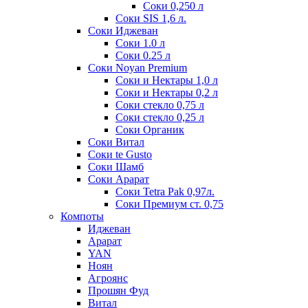
Соки 0,250 л
Соки SIS 1,6 л.
Соки Иджеван
Соки 1.0 л
Соки 0.25 л
Соки Noyan Premium
Соки и Нектары 1,0 л
Соки и Нектары 0,2 л
Соки стекло 0,75 л
Соки стекло 0,25 л
Соки Органик
Соки Витал
Соки te Gusto
Соки Шамб
Соки Арарат
Соки Tetra Pak 0,97л.
Соки Премиум ст. 0,75
Компоты
Иджеван
Арарат
YAN
Ноян
Агроянс
Прошян Фуд
Витал