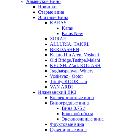
Армянское Вино
Новинки
Старые вина
Элитные Вина
KARAS
Karas
Karas New
ZORAH
ALLURIA. TAKRI.
BERDASHEN
Kataro.Hin Areni.Voskeni
Old Bridge.Tushpa.Malani
KEUSH. Z’art. KOUASH
Jraghatspanyan Winery
Voskevaz - Qotot
Trinity. KOOR. Jan
VAN ARDI
Иджеванский ВКЗ
Коллекционные вина
Виноградные вина
Вина 0,75 л
Большой объем
Эксклюзивные вина
Фруктовые вина
Cувенирные вина