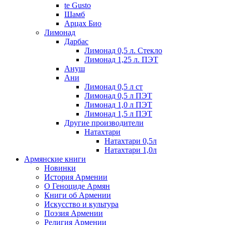
te Gusto
Шамб
Арцах Био
Лимонад
Дарбас
Лимонад 0,5 л. Стекло
Лимонад 1,25 л. ПЭТ
Ануш
Ани
Лимонад 0,5 л ст
Лимонад 0,5 л ПЭТ
Лимонад 1,0 л ПЭТ
Лимонад 1,5 л ПЭТ
Другие производители
Натахтари
Натахтари 0,5л
Натахтари 1,0л
Армянские книги
Новинки
История Армении
О Геноциде Армян
Книги об Армении
Иcкусство и культура
Поэзия Армении
Религия Армении