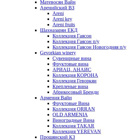
Матевосян Вайн
Аренийский ВЗ
Areni
Areni key
Areni fruits
Шахназарян ЕКД
Коллекция Гаясон
Коллекция Гаясон п/у
Коллекция Гаясон Новогодняя п/у
Gevorkian winery
Сувенирные вина
Фруктовые вина
АРИАЦ. АНАИС
Коллекция КОРОНА
Коллекция Геворкян
Крепленые вина
Абрикосовый Бренди
Армения Вайн
Фруктовые Вина
Коллекция ORRAN
OLD ARMENIA
Виноградные Вина
Коллекция TAKAR
Коллекция YEREVAN
Прошянский КЗ