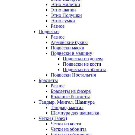
Этно жилетки
Этно шапки
Этно Подушки
Этно сумки
Разное
Подвески
Разное
Армянские буквы
Подвески маски
Подвески в машину
Подвески из дерева
Подвески из кости
Подвески из эбонита
Подвески Ностальгия
Браслеты
Разное
Браслеты из бисера
Кожаные браслеты
Тандыр, Мангал, Шампура
Тандыр, мангал
Шампура для шашлыка
Четки (Тзбех)
Четки из кости
Четки из эбонита
Четки из обсидиана