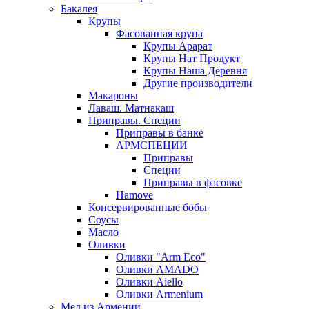
Бакалея
Крупы
Фасованная крупа
Крупы Арарат
Крупы Нат Продукт
Крупы Наша Деревня
Другие производители
Макароны
Лаваш. Матнакаш
Приправы. Специи
Приправы в банке
АРМСПЕЦИИ
Приправы
Специи
Приправы в фасовке
Hamove
Консервированные бобы
Соусы
Масло
Оливки
Оливки "Arm Eco"
Оливки AMADO
Оливки Aiello
Оливки Armenium
Мед из Армении