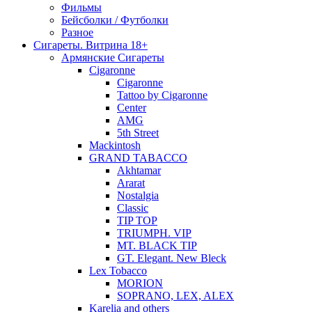
Фильмы
Бейсболки / Футболки
Разное
Сигареты. Витрина 18+
Армянские Сигареты
Cigaronne
Cigaronne
Tattoo by Cigaronne
Center
AMG
5th Street
Mackintosh
GRAND TABACCO
Akhtamar
Ararat
Nostalgia
Classic
TIP TOP
TRIUMPH. VIP
MT. BLACK TIP
GT. Elegant. New Bleck
Lex Tobacco
MORION
SOPRANO, LEX, ALEX
Karelia and others