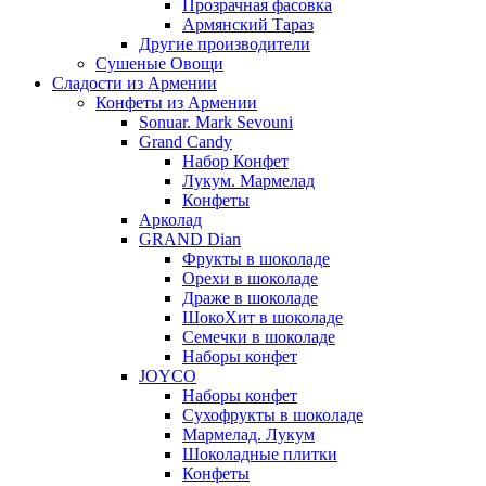
Прозрачная фасовка
Армянский Тараз
Другие производители
Сушеные Овощи
Сладости из Армении
Конфеты из Армении
Sonuar. Mark Sevouni
Grand Candy
Набор Конфет
Лукум. Мармелад
Конфеты
Арколад
GRAND Dian
Фрукты в шоколаде
Орехи в шоколаде
Драже в шоколаде
ШокоХит в шоколаде
Семечки в шоколаде
Наборы конфет
JOYCO
Наборы конфет
Сухофрукты в шоколаде
Мармелад. Лукум
Шоколадные плитки
Конфеты