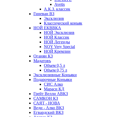
Avetis
А.К.З. классик
Гиневан ВЗ
Эксклюзив
Классический коньяк
НОЙ ЕКВВКА
НОЙ Эксклюзив
НОЙ Классик
НОЙ Легенды
NOY Very Speсial
НОЙ Кремлин
Оганян КЗ
Мадатовъ
Объем 0,5 л
Объем 0,75 л
Эксклюзивные Коньяки
Подарочные Коньяки
СИС Алко
Мараси КД
Грейт Велли АВКЗ
САМКОН КЗ
САЯТ - НОВА
Веди - Алко ВКЗ
Егвардский ВКЗ