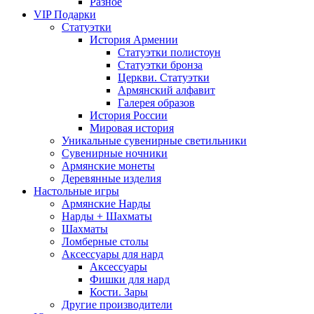
Разное
VIP Подарки
Статуэтки
История Армении
Статуэтки полистоун
Статуэтки бронза
Церкви. Статуэтки
Армянский алфавит
Галерея образов
История России
Мировая история
Уникальные сувенирные светильники
Сувенирные ночники
Армянские монеты
Деревянные изделия
Настольные игры
Армянские Нарды
Нарды + Шахматы
Шахматы
Ломберные столы
Аксессуары для нард
Аксессуары
Фишки для нард
Кости. Зары
Другие производители