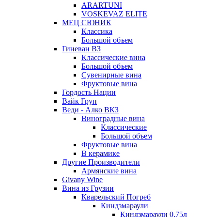
ARARTUNI
VOSKEVAZ ELITE
МЕЦ СЮНИК
Классика
Большой объем
Гиневан ВЗ
Классические вина
Большой объем
Сувенирные вина
Фруктовые вина
Гордость Нации
Вайк Груп
Веди - Алко ВКЗ
Виноградные вина
Классические
Большой объем
Фруктовые вина
В керамике
Другие Производители
Армянские вина
Givany Wine
Вина из Грузии
Кварельский Погреб
Киндзмараули
Киндзмараули 0,75л