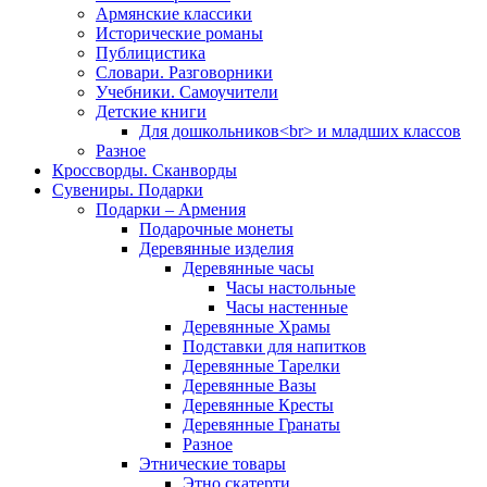
Армянские классики
Исторические романы
Публицистика
Словари. Разговорники
Учебники. Самоучители
Детские книги
Для дошкольников<br> и младших классов
Разное
Кроссворды. Сканворды
Сувениры. Подарки
Подарки – Армения
Подарочные монеты
Деревянные изделия
Деревянные часы
Часы настольные
Часы настенные
Деревянные Храмы
Подставки для напитков
Деревянные Тарелки
Деревянные Вазы
Деревянные Кресты
Деревянные Гранаты
Разное
Этнические товары
Этно скатерти