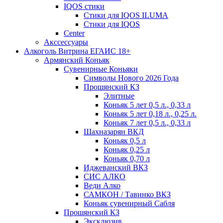
IQOS стики
Стики для IQOS ILUMA
Стики для IQOS
Сenter
Акссессуары
Алкоголь Витрина ЕГАИС 18+
Армянский Коньяк
Сувенирные Коньяки
Символы Нового 2026 Года
Прошянский КЗ
Элитные
Коньяк 5 лет 0,5 л., 0,33 л
Коньяк 5 лет 0,18 л., 0,25 л.
Коньяк 7 лет 0,5 л., 0,33 л
Шахназарян ВКД
Коньяк 0,5 л
Коньяк 0,25 л
Коньяк 0,70 л
Иджеванский ВКЗ
СИС АЛКО
Веди Алко
САМКОН / Тавинко ВКЗ
Коньяк сувенирный Сабля
Прошянский КЗ
Эксклюзив