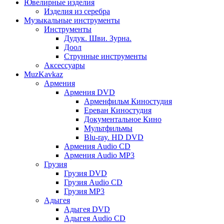
Ювелирные изделия
Изделия из серебра
Музыкальные инструменты
Инструменты
Дудук. Шви. Зурна.
Доол
Струнные инструменты
Аксессуары
MuzKavkaz
Армения
Армения DVD
Арменфильм Киностудия
Ереван Киностудия
Документальное Кино
Мультфильмы
Blu-ray. HD DVD
Армения Audio CD
Армения Audio MP3
Грузия
Грузия DVD
Грузия Audio CD
Грузия MP3
Адыгея
Адыгея DVD
Адыгея Audio CD