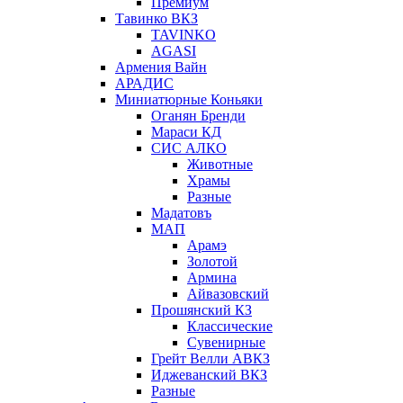
Премиум
Тавинко ВКЗ
TAVINKO
AGASI
Армения Вайн
АРАДИС
Миниатюрные Коньяки
Оганян Бренди
Мараси КД
СИС АЛКО
Животные
Храмы
Разные
Мадатовъ
МАП
Арамэ
Золотой
Армина
Айвазовский
Прошянский КЗ
Классические
Сувенирные
Грейт Велли АВКЗ
Иджеванский ВКЗ
Разные