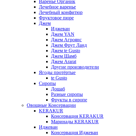
Варенье Органик
Лечебное варенье
Лечебный конфитюр
Фруктовое пюре
Джем
Иджеван
Джем YAN
Джем Агроянс
Джем Фрут Ланд
Джем te Gusto
Джем Шамб
Джем Ararat
Другие производители
Ягоды протёртые
te Gusto
Сиропы
Дошаб
Разные сиропы
Фрукты в сиропе
Овощные Консервации
KERAKUR
Консервация KERAKUR
Маринады KERAKUR
Иджеван
Консервация Иджеван