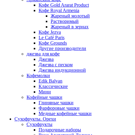
Кофе Gold Ararat Product
Кофе Royal Armenia
Жареный молотый
Растворимый
Жареный в зернах
Кофе Jezva
Le Café Paris
Кофе Grounds
Другие производители
джезва для кофе
Джезва
Джезва с песком
Джезва индукционной
Кофемолки
Edik Balyan
Классичиские
Мини
Кофейные чашки
Глиняные чашки
Фарфоровые чашки
Медные кофейные чашки
Сухофрукты. Орехи
Сухофрукты
Подарочные наборы