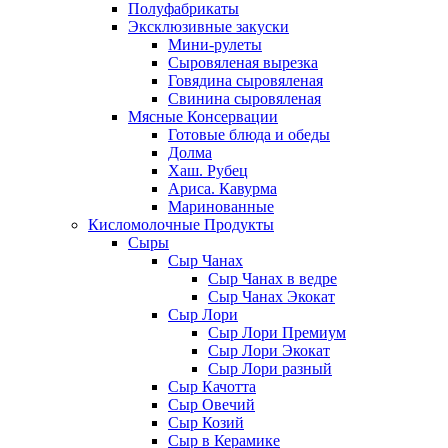
Полуфабрикаты
Эксклюзивные закуски
Мини-рулеты
Сыровяленая вырезка
Говядина сыровяленая
Свинина сыровяленая
Мясные Консервации
Готовые блюда и обеды
Долма
Хаш. Рубец
Ариса. Кавурма
Маринованные
Кисломолочные Продукты
Сыры
Сыр Чанах
Сыр Чанах в ведре
Сыр Чанах Экокат
Сыр Лори
Сыр Лори Премиум
Сыр Лори Экокат
Сыр Лори разный
Сыр Качотта
Сыр Овечий
Сыр Козий
Сыр в Керамике