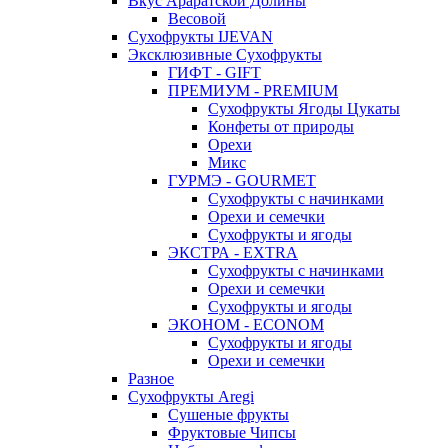
Вкус Араратской Долины
Весовой
Сухофрукты IJEVAN
Эксклюзивные Сухофрукты
ГИФТ - GIFT
ПРЕМИУМ - PREMIUM
Сухофрукты Ягоды Цукаты
Конфеты от природы
Орехи
Микс
ГУРМЭ - GOURMET
Сухофрукты с начинками
Орехи и семечки
Сухофрукты и ягоды
ЭКСТРА - EXTRA
Сухофрукты с начинками
Орехи и семечки
Сухофрукты и ягоды
ЭКОНОМ - ECONOM
Сухофрукты и ягоды
Орехи и семечки
Разное
Сухофрукты Aregi
Сушеные фрукты
Фруктовые Чипсы