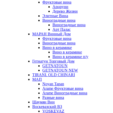
Фруктовые вина
Арцруни
Дерево Жизни
Элитные Вина
Виноградные вина
Виноградные вина
Арт Палас
МАРАН Винный Дом
Фруктовые вина
Виноградные вина
Вино в керамике
Вино в керамике
Вино в керамике п/у
Гетнатун Торговый Дом
GETNATOUN
GETNATOUN NEW
TIRANI. OLD CHINARI
МАП
Noyan Tapan
Arame Фруктовые вина
Arame Виноградные вина
Разные вина
Шаумян Вин
Воскевазский ВЗ
VOSKEVAZ