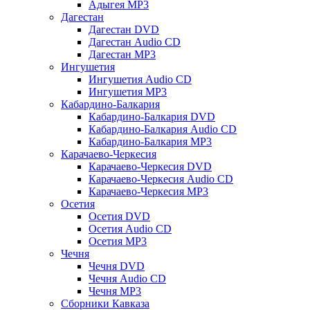
Адыгея MP3
Дагестан
Дагестан DVD
Дагестан Audio CD
Дагестан MP3
Ингушетия
Ингушетия Audio CD
Ингушетия MP3
Кабардино-Балкария
Кабардино-Балкария DVD
Кабардино-Балкария Audio CD
Кабардино-Балкария MP3
Карачаево-Черкесия
Карачаево-Черкесия DVD
Карачаево-Черкесия Audio CD
Карачаево-Черкесия MP3
Осетия
Осетия DVD
Осетия Audio CD
Осетия MP3
Чечня
Чечня DVD
Чечня Audio CD
Чечня MP3
Сборники Кавказа