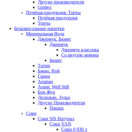
Другие производители
Globex
Печёная продукция. Торты
Печёная продукция
Торты
Безалкогольные напитки
Минеральная Вода
Джермук. Бюрег
Джермук
Джермук классика
Со вкусом лимона
Бюрег
Татни
Бжни. Ной
Гарни
Апаран
Ararat. Well Still
Бон Жур
Дилижан. Зулал
Другие Производители
Dausuz
Соки
Соки SIS Натурал
Соки YAN
Соки 0,930 л