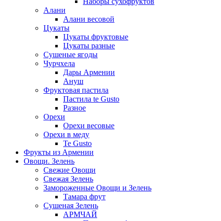
Наборы сухофруктов
Алани
Алани весовой
Цукаты
Цукаты фруктовые
Цукаты разные
Сушеные ягоды
Чурчхела
Дары Армении
Ануш
Фруктовая пастила
Пастила te Gusto
Разное
Орехи
Орехи весовые
Орехи в меду
Te Gusto
Фрукты из Армении
Овощи. Зелень
Свежие Овощи
Свежая Зелень
Замороженные Овощи и Зелень
Тамара фрут
Сушеная Зелень
АРМЧАЙ