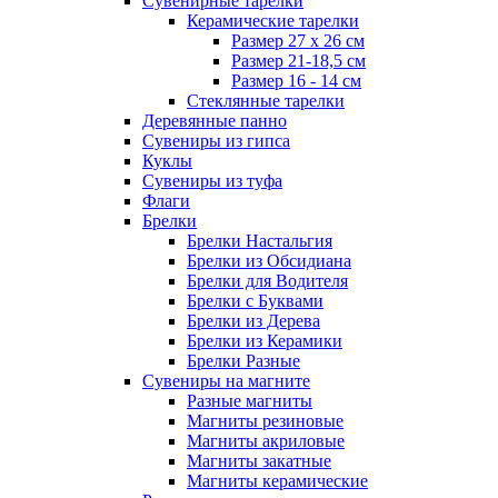
Сувенирные тарелки
Керамические тарелки
Размер 27 х 26 см
Размер 21-18,5 см
Размер 16 - 14 см
Стеклянные тарелки
Деревянные панно
Сувениры из гипса
Куклы
Сувениры из туфа
Флаги
Брелки
Брелки Настальгия
Брелки из Обсидиана
Брелки для Водителя
Брелки с Буквами
Брелки из Дерева
Брелки из Керамики
Брелки Разные
Сувениры на магните
Разные магниты
Магниты резиновые
Магниты акриловые
Магниты закатные
Магниты керамические