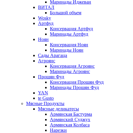
Маринады Иджеван
ВИТАЛ
Большой объем
Wosky
Артфуд
Консервация Артфуд
Маринады Артфуд
Ноян
Консервация Ноян
Маринады Ноян
Сады Арагаца
Агроянс
Консервация Агроянс
Маринады Агроянс
Прошян Фуд
Консервация Прошян Фуд
Маринады Прошян Фуд
YAN
te Gusto
Мясные Продукты
Мясные деликатесы
Армянская Бастурма
Армянский Суджух
Армянская Колбаса
Нарезки