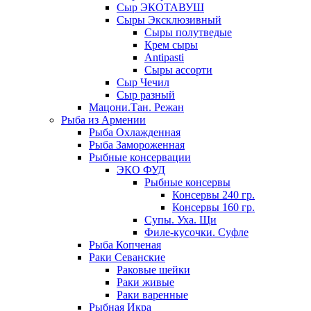
Сыр ЭКОТАВУШ
Сыры Эксклюзивный
Сыры полутведые
Крем сыры
Antipasti
Сыры ассорти
Сыр Чечил
Сыр разный
Мацони.Тан. Режан
Рыба из Армении
Рыба Охлажденная
Рыба Замороженная
Рыбные консервации
ЭКО ФУД
Рыбные консервы
Консервы 240 гр.
Консервы 160 гр.
Супы. Уха. Щи
Филе-кусочки. Суфле
Рыба Копченая
Раки Севанские
Раковые шейки
Раки живые
Раки варенные
Рыбная Икра