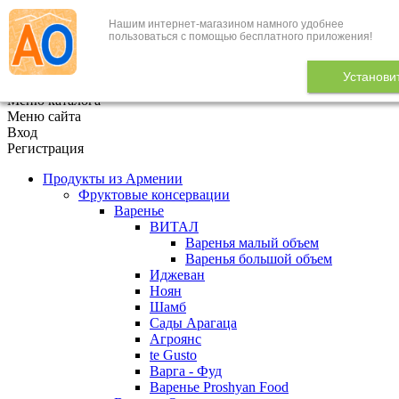
Нашим интернет-магазином намного удобнее
+7 (495) 646-888-1
пользоваться с помощью бесплатного приложения!
В корзине
0
товаров
Установи
x
Меню каталога
Меню сайта
Вход
Регистрация
Продукты из Армении
Фруктовые консервации
Варенье
ВИТАЛ
Варенья малый объем
Варенья большой объем
Иджеван
Ноян
Шамб
Сады Арагаца
Агроянс
te Gusto
Варга - Фуд
Варенье Proshyan Food